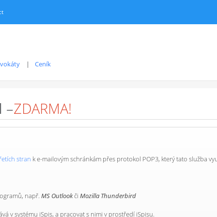
ct
dvokáty
Ceník
l –
ZDARMA!
řetích stran
k e-mailovým schránkám přes protokol POP3, který tato služba vyu
programů, např.
MS Outlook
či
Mozilla Thunderbird
vá v systému iSpis, a pracovat s nimi v prostředí iSpisu.