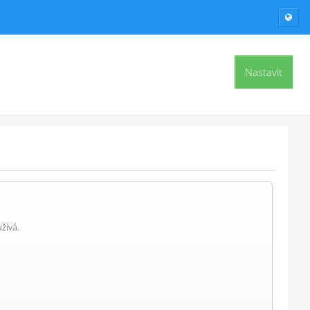
Nastavit
žívá.