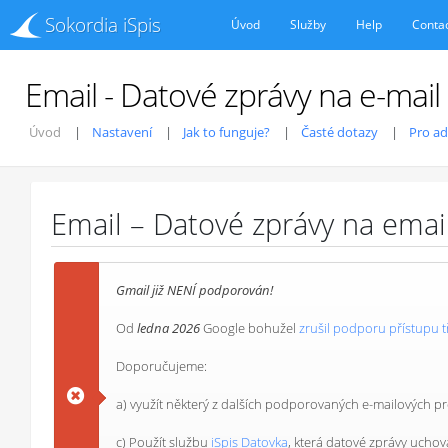
Sokordia iSpis
Úvod
Služby
Help
Conta
Email - Datové zprávy na e-mail
Úvod
Nastavení
Jak to funguje?
Časté dotazy
Pro a
Email – Datové zprávy na emai
Gmail již NENÍ podporován!
Od
ledna 2026
Google bohužel
zrušil podporu přístupu t
Doporučujeme:
a) využít některý z dalších podporovaných e-mailových 
c) Použít službu
iSpis Datovka
, která datové zprávy uchová