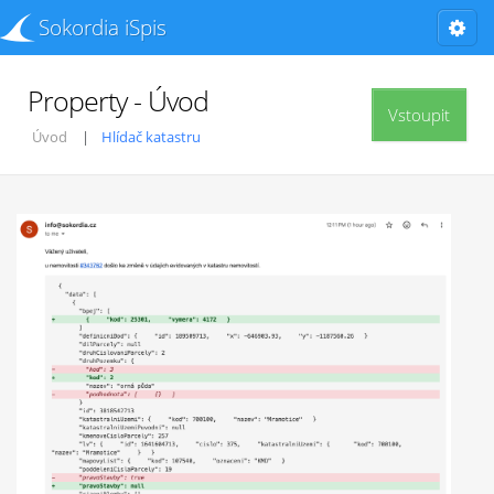
Sokordia iSpis
Property - Úvod
Vstoupit
Úvod
Hlídač katastru