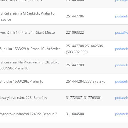
ustiční areál na Míčánkách, Praha 10 -
251447706
podatel
ršovice
vocný trh 14, Praha 1 - Staré Město
221093322
posta@o
251447708,251442506,
8. pluku 1533/29 b, Praha 10 - Vršovice
podatel
(503,502,500)
ustiční areál Na Míčánkách, ul.28. pluku
251447709
podatel
533/29b, Praha 10
8. pluku 1533/29b, Praha 10
251444284,(277,278,276)
podatel
asarykovo nám. 223, Benešov
317723871317763301
podatel
agnerovo náměstí 1249/2, Beroun 2
311604500
podatel