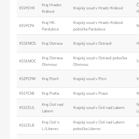
Kraj Hradec
Č
KSVYCHK
Krajský soud v Hradci Králové
Králové
H
Kraj HK-
Krajský soud v Hradci Králové
KSVYCPA
N
Pardubice
pobočka Pardubice
KSSEMOS
Kraj Ostrava
Krajský soud v Ostravě
H
Kraj Ostrava-
Krajský soud v Ostravě pobočka
KSSEMOC
S
Olomouc
Olomouc
KSZPCPM
Kraj Plzeň
Krajský soud v Plzni
V
KSSTCAB
Kraj Praha
Krajský soud v Praze
N
Kraj Ústí nad
N
KSSCEUL
Krajský soud v Ústí nad Labem
Labem
L
Kraj Ústí n.
Krajský soud v Ústí nad Labem
KSSCELB
U
L./Liberec
pobočka Liberec