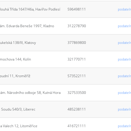
louhá Třída 1647/46a, Havířov Podlesí
596498111
podatel
ám. Edvarda Beneše 1997, Kladno
312278790
podatel
ukelská 138/III, Klatovy
377869800
podatel
mochova 144, Kolín
321770711
podatel
oudní 11, Kroměříž
573522111
podatel
ám. Národního odboje 58, Kutná Hora
327533500
podatel
 Soudu 540/3, Liberec
485238111
podatel
a Valech 12, Litoměřice
416721111
podatel