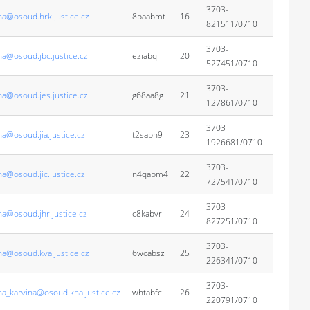
3703-
na@osoud.hrk.justice.cz
8paabmt
16
821511/0710
3703-
na@osoud.jbc.justice.cz
eziabqi
20
527451/0710
3703-
na@osoud.jes.justice.cz
g68aa8g
21
127861/0710
3703-
a@osoud.jia.justice.cz
t2sabh9
23
1926681/0710
3703-
a@osoud.jic.justice.cz
n4qabm4
22
727541/0710
3703-
na@osoud.jhr.justice.cz
c8kabvr
24
827251/0710
3703-
na@osoud.kva.justice.cz
6wcabsz
25
226341/0710
3703-
na_karvina@osoud.kna.justice.cz
whtabfc
26
220791/0710