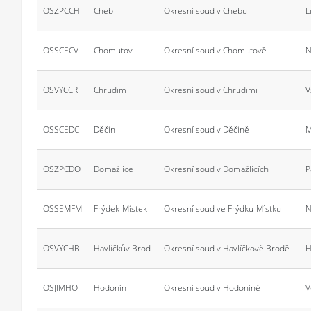
OSZPCCH
Cheb
Okresní soud v Chebu
L
OSSCECV
Chomutov
Okresní soud v Chomutově
N
OSVYCCR
Chrudim
Okresní soud v Chrudimi
V
OSSCEDC
Děčín
Okresní soud v Děčíně
M
OSZPCDO
Domažlice
Okresní soud v Domažlicích
P
OSSEMFM
Frýdek-Místek
Okresní soud ve Frýdku-Místku
N
OSVYCHB
Havlíčkův Brod
Okresní soud v Havlíčkově Brodě
H
OSJIMHO
Hodonín
Okresní soud v Hodoníně
V