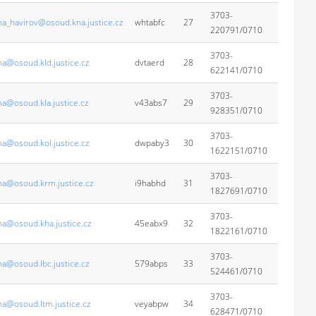
3703-
na_havirov@osoud.kna.justice.cz
whtabfc
27
220791/0710
3703-
na@osoud.kld.justice.cz
dvtaerd
28
622141/0710
3703-
na@osoud.kla.justice.cz
v43abs7
29
928351/0710
3703-
na@osoud.kol.justice.cz
dwpaby3
30
1622151/0710
3703-
na@osoud.krm.justice.cz
i9habhd
31
1827691/0710
3703-
na@osoud.kha.justice.cz
45eabx9
32
1822161/0710
3703-
na@osoud.lbc.justice.cz
579abps
33
524461/0710
3703-
na@osoud.ltm.justice.cz
veyabpw
34
628471/0710