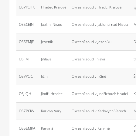
OSVYCHK
Hradec Králové
Okresní soud v Hradci Králové
I
OSSCEJN
Jabl. n. Nisou
Okresní soud v Jablonci nad Nisou
M
OSSEMJE
Jeseník
Okresní soud v Jeseníku
D
OSJIMJI
Jihlava
Okresní soud Jihlava
t
OSVYCJC
Jičín
Okresní soud v Jičíně
Š
OSJICJH
Jindř. Hradec
Okresní soud v Jindřichově Hradci
K
OSZPCKV
Karlovy Vary
Okresní soud v Karlových Varech
M
p
OSSEMKA
Karviná
Okresní soud v Karviné
F