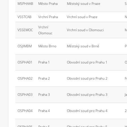
MSPHAAB
Město Praha
Městský soud v Praze
S
VSSTCAB
Vrchní Praha
Vrchní soud v Praze
N
Vrchní
VSSEMOC
Vrchní soud v Olomouci
M
Olomouc
OSJIMBM
Město Brno
Městský soud v Brně
P
OSPHA01
Praha 1
Obvodní soud pro Prahu 1
O
OSPHA02
Praha 2
Obvodní soud pro Prahu 2
F
OSPHA03
Praha 3
Obvodní soud pro Prahu 3
J
OSPHA04
Praha 4
Obvodní soud pro Prahu 4
2
OSPHA05
Praha 5
Obvodní soud pro Prahu 5
H