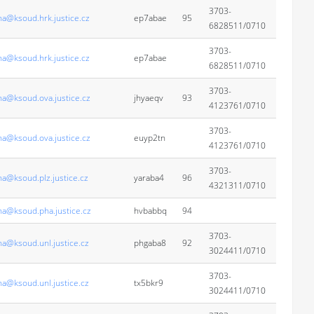
3703-
na@ksoud.hrk.justice.cz
ep7abae
95
6828511/0710
3703-
na@ksoud.hrk.justice.cz
ep7abae
6828511/0710
3703-
na@ksoud.ova.justice.cz
jhyaeqv
93
4123761/0710
3703-
na@ksoud.ova.justice.cz
euyp2tn
4123761/0710
3703-
na@ksoud.plz.justice.cz
yaraba4
96
4321311/0710
na@ksoud.pha.justice.cz
hvbabbq
94
3703-
na@ksoud.unl.justice.cz
phgaba8
92
3024411/0710
3703-
na@ksoud.unl.justice.cz
tx5bkr9
3024411/0710