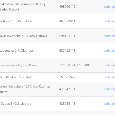
eskoslovenské armády 218, Kraj
498016112
podatel
radec Králové
a Třísle 135, Pardubice
467000511
podatel
avlíčkovo nábř. č. 34, Kraj Ostrava
596153111
podatel
tudentská č. 7, Olomouc
587402111
podatel
eleslavínova 40, Kraj Plzeň
377868121,377868888
podatel
ám. Kinských 5, Praha 5
257005592
podatel
árodního odboje 1274, Kraj Ústí nad
477047111
podatel
abem
 Soudu 540/3, Liberec
485238111
podatel