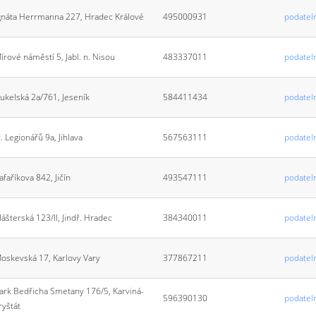
gnáta Herrmanna 227, Hradec Králové
495000931
podatel
írové náměstí 5, Jabl. n. Nisou
483337011
podatel
ukelská 2a/761, Jeseník
584411434
podatel
ř. Legionářů 9a, Jihlava
567563111
podateln
afaříkova 842, Jičín
493547111
podateln
lášterská 123/II, Jindř. Hradec
384340011
podatel
oskevská 17, Karlovy Vary
377867211
podatel
ark Bedřicha Smetany 176/5, Karviná-
596390130
podatel
ryštát