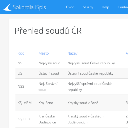
Sokordia iSpis
Úvod
Služby
Help
Conta
Přehled soudů ČR
Kód
Město
Název
A
NS
Nejvyšší soud
Nejvyšší soud České republiky
US
Ústavní soud
Ústavní soud České republiky
Nej. Správní
Nejvyšší správní soud České
NSS
soud
republiky
KSJIMBM
Kraj Brno
Krajský soud v Brně
R
Kraj České
Krajský soud v Českých
Z
KSJICCB
Budějovice
Budějovicích
B