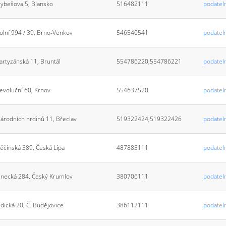
ybešova 5, Blansko
516482111
podatel
olní 994 / 39, Brno-Venkov
546540541
podatel
artyzánská 11, Bruntál
554786220,554786221
podatel
evoluční 60, Krnov
554637520
podatel
árodních hrdinů 11, Břeclav
519322424,519322426
podatel
ěčínská 389, Česká Lípa
487885111
podateln
inecká 284, Český Krumlov
380706111
podatel
idická 20, Č. Budějovice
386112111
podatel