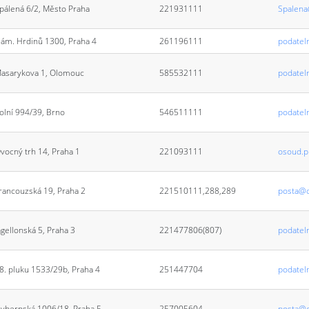
pálená 6/2, Město Praha
221931111
Spalena
ám. Hrdinů 1300, Praha 4
261196111
podatel
asarykova 1, Olomouc
585532111
podatel
olní 994/39, Brno
546511111
podatel
vocný trh 14, Praha 1
221093111
osoud.p
rancouzská 19, Praha 2
221510111,288,289
posta@o
agellonská 5, Praha 3
221477806(807)
podatel
8. pluku 1533/29b, Praha 4
251447704
podatel
ybernská 1006/18, Praha 5
257005604
posta@o