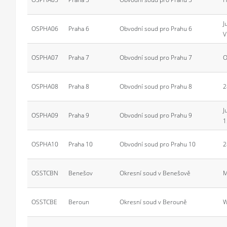
J
OSPHA06
Praha 6
Obvodní soud pro Prahu 6
V
OSPHA07
Praha 7
Obvodní soud pro Prahu 7
O
OSPHA08
Praha 8
Obvodní soud pro Prahu 8
2
J
OSPHA09
Praha 9
Obvodní soud pro Prahu 9
1
OSPHA10
Praha 10
Obvodní soud pro Prahu 10
2
OSSTCBN
Benešov
Okresní soud v Benešově
M
OSSTCBE
Beroun
Okresní soud v Berouně
W