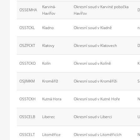
Karviná-
Okresní soud v Karviné pobočka
OSSEMHA
D
Havířov
Havířov
OSSTCKL
Kladno
Okresní soud v Kladně
n
OSZPCKT
Klatovy
Okresní soud v Klatovech
D
OSSTCKO
Kolín
Okresní soud v Kolíně
K
OSJIMKM
Kroměříž
Okresní soud v Kroměříži
S
OSSTCKH
Kutná Hora
Okresní soud v Kutné Hoře
N
OSSCELB
Liberec
Okresní soud v Liberci
U
OSSCELT
Litoměřice
Okresní soud v Litoměřicích
N