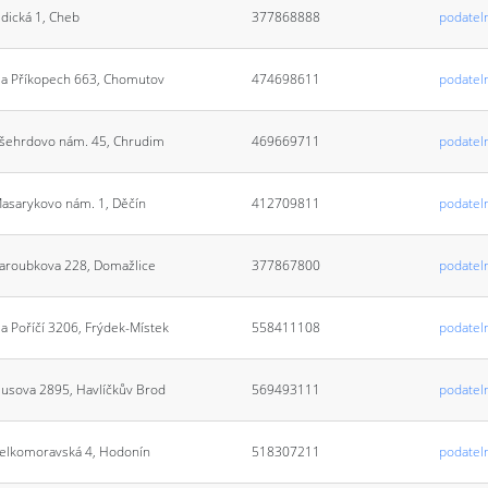
idická 1, Cheb
377868888
podatel
a Příkopech 663, Chomutov
474698611
podatel
šehrdovo nám. 45, Chrudim
469669711
podatel
asarykovo nám. 1, Děčín
412709811
podatel
aroubkova 228, Domažlice
377867800
podatel
a Poříčí 3206, Frýdek-Místek
558411108
podatel
usova 2895, Havlíčkův Brod
569493111
podatel
elkomoravská 4, Hodonín
518307211
podatel