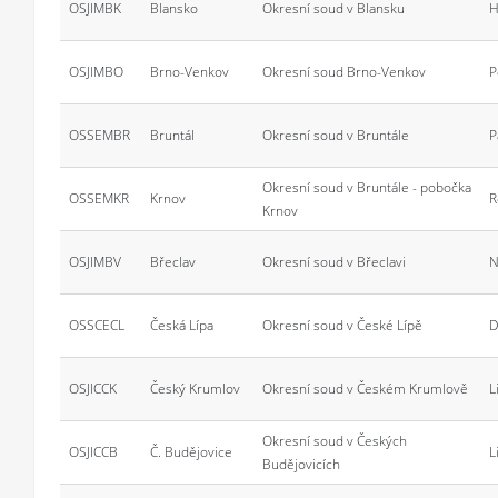
OSJIMBK
Blansko
Okresní soud v Blansku
H
OSJIMBO
Brno-Venkov
Okresní soud Brno-Venkov
P
OSSEMBR
Bruntál
Okresní soud v Bruntále
P
Okresní soud v Bruntále - pobočka
OSSEMKR
Krnov
R
Krnov
OSJIMBV
Břeclav
Okresní soud v Břeclavi
N
OSSCECL
Česká Lípa
Okresní soud v České Lípě
D
OSJICCK
Český Krumlov
Okresní soud v Českém Krumlově
L
Okresní soud v Českých
OSJICCB
Č. Budějovice
L
Budějovicích