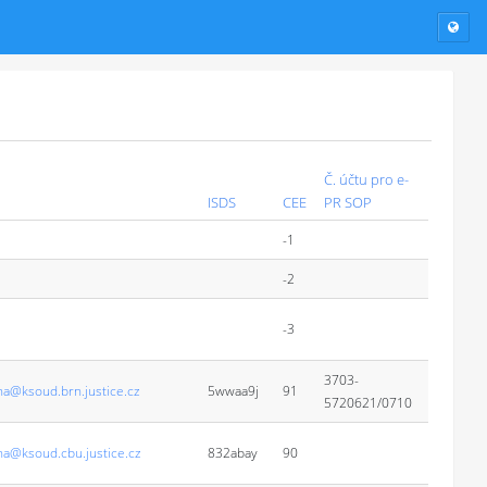
Č. účtu pro e-
ISDS
CEE
PR SOP
-1
-2
-3
3703-
na@ksoud.brn.justice.cz
5wwaa9j
91
5720621/0710
na@ksoud.cbu.justice.cz
832abay
90