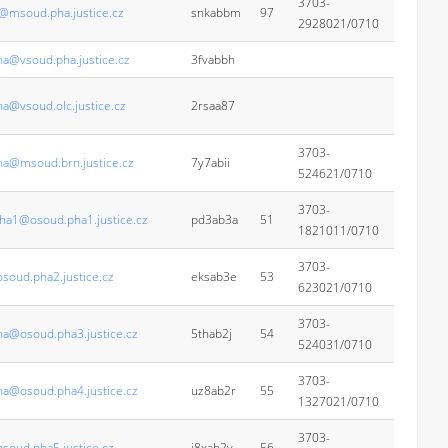
3703-
@msoud.pha.justice.cz
snkabbm
97
2928021/0710
na@vsoud.pha.justice.cz
3fvabbh
na@vsoud.olc.justice.cz
2rsaa87
3703-
na@msoud.brn.justice.cz
7y7abii
524621/0710
3703-
ha1@osoud.pha1.justice.cz
pd3ab3a
51
1821011/0710
3703-
soud.pha2.justice.cz
eksab3e
53
623021/0710
3703-
na@osoud.pha3.justice.cz
5thab2j
54
524031/0710
3703-
na@osoud.pha4.justice.cz
uz8ab2r
55
1327021/0710
3703-
soud.pha5.justice.cz
j8xab2v
56