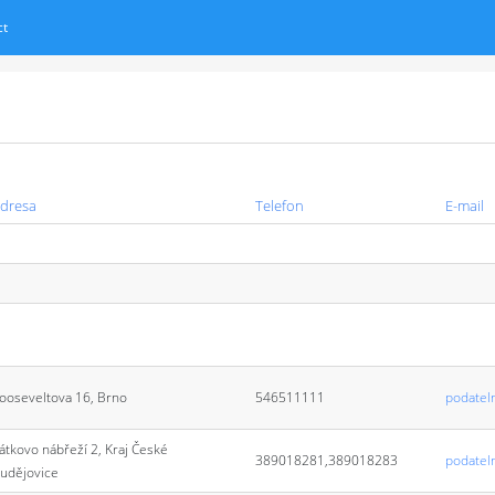
ct
dresa
Telefon
E-mail
ooseveltova 16, Brno
546511111
podatel
átkovo nábřeží 2, Kraj České
389018281,389018283
podatel
udějovice