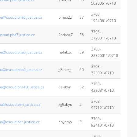
5020051/0710
3703-
na@osoud.pha6.justice.cz
bfnab2z
57
1924061/0710
3703-
soud.pha7.justice.cz
2ndabz7
58
3720011/0710
3703-
na@osoud.pha8.justice.cz
ru4abzc
59
22526011/0710
3703-
na@osoud.pha9.justice.cz
g3tabzg
60
325091/0710
3703-
na@osoud.pha10.justice.cz
8aiabyn
52
428031/0710
3703-
na@osoud.ben.justice.cz
xg9abyu
2
927121/0710
3703-
na@osoud.ber.justice.cz
npyabyy
3
924131/0710
3703-