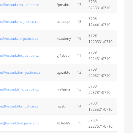
3703-
na@osoud.chb.justice.cz
fpmabtu
17
325331/0710
3703-
na@osoud.chv.justice.cz
pstabqe
18
124441/0710
3703-
na@osoud.chr.justice.cz
xvzabmy
19
1220531/0710
3703-
na@osoud.dec.justice.cz
yj4abqb
11
522431/0710
3703-
na@osoud.dom.justice.cz
qgwabtq
12
926321/0710
3703-
na@osoud.frm.justice.cz
nn4aera
13
223781/0710
3703-
na@osoud.hbr.justice.cz
hgjabnm
14
1725521/0710
3703-
na@osoud.hod.justice.cz
4t3abh5
15
2227671/0710