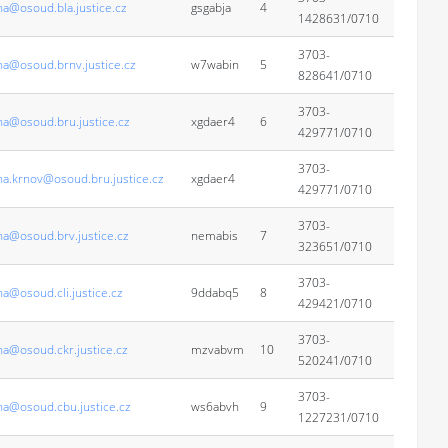
na@osoud.bla.justice.cz
gsgabja
4
1428631/0710
3703-
na@osoud.brnv.justice.cz
w7wabin
5
828641/0710
3703-
na@osoud.bru.justice.cz
xgdaer4
6
429771/0710
3703-
na.krnov@osoud.bru.justice.cz
xgdaer4
429771/0710
3703-
na@osoud.brv.justice.cz
nemabis
7
323651/0710
3703-
a@osoud.cli.justice.cz
9ddabq5
8
429421/0710
3703-
na@osoud.ckr.justice.cz
mzvabvm
10
520241/0710
3703-
na@osoud.cbu.justice.cz
ws6abvh
9
1227231/0710