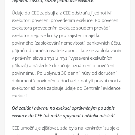
zejména částku, každé jednotlivé exekuce
.
Údaje do CEE zapisují a z CEE odstraňují jednotliví
exekutoři pověření provedením exekuce. Po pověření
exekutora provedením exekuce soudem provádí
exekutor nejprve kroky pro zajištění majetku
povinného (zablokování nemovitostí, bankovních účtu,
příjmů od zaměstnavatele apod. - kde se zablokováním
v právním slova smyslu myslí vystavení exekučních
příkazů) a následně doručuje oznámení o pověření
povinnému. Po uplynutí 30 denní lhůty od doručení
dokumentů povinnému dochází k nabytí právní moci a
exekutor až poté zapisuje údaje do Centrální evidence
exekucí.
Od zaslání návrhu na exekuci oprávněným po zápis
exekuce do CEE tak může uplynout i několik měsíců!
CEE umožňuje zjišťovat, zda byla na konkrétní subjekt