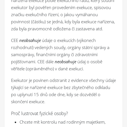
nařízena exekuce podle exekučního řádu, který soudní
exekutor byl pověřen provedením exekuce, spisovou
značku exekučního řízení, o jakou vymáhanou
povinnost (částku) se jedná, kdy byla exekuce nařízena,
zda byla pravomocně odložena či zastavena atd.
CEE
neobsahuje
údaje o exekucích (výkonech
rozhodnutí) vedených soudy, orgány státní správy a
samosprávy, finančními orgány či zdravotními
pojišťovnami. CEE dále
neobsahuje
údaj o osobě
věřitele (oprávněného) v dané exekuci.
Exekutor je povinen odstranit z evidence všechny údaje
týkající se nařízené exekuce bez zbytečného odkladu
po uplynutí 15 dnů ode dne, kdy se dozvěděl o
skončení exekuce.
Proč lustrovat fyzické osoby?
Chcete mít kontrolu nad rodinným majetkem,