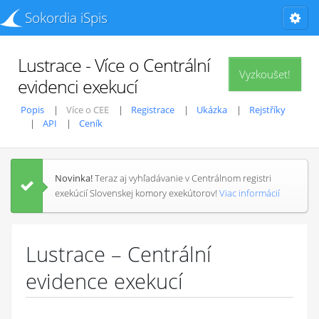
Sokordia iSpis
Lustrace - Více o Centrální
Vyzkoušet!
evidenci exekucí
Popis
Více o CEE
Registrace
Ukázka
Rejstříky
API
Ceník
Novinka!
Teraz aj vyhľadávanie v Centrálnom registri
exekúcií Slovenskej komory exekútorov!
Viac informácií
Lustrace – Centrální
evidence exekucí