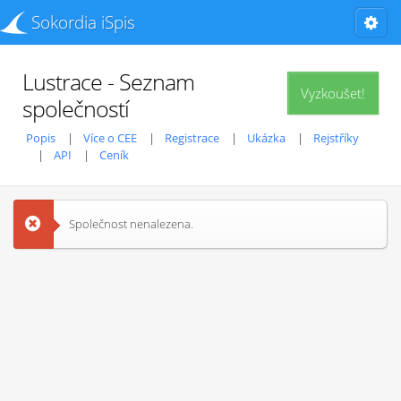
Sokordia iSpis
Lustrace - Seznam
Vyzkoušet!
společností
Popis
Více o CEE
Registrace
Ukázka
Rejstříky
API
Ceník
Společnost nenalezena.