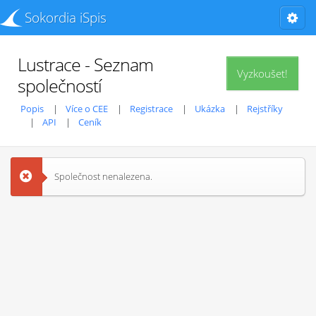
Sokordia iSpis
Lustrace - Seznam
Vyzkoušet!
společností
Popis
Více o CEE
Registrace
Ukázka
Rejstříky
API
Ceník
Společnost nenalezena.