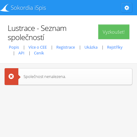
Sokordia iSpis
Lustrace - Seznam
Vyzkoušet!
společností
Popis
Více o CEE
Registrace
Ukázka
Rejstříky
API
Ceník
Společnost nenalezena.