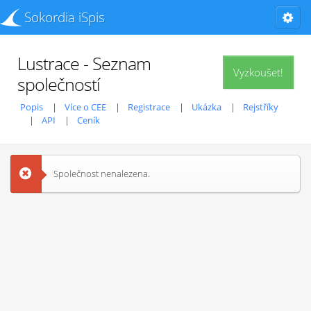
Sokordia iSpis
Lustrace - Seznam
Vyzkoušet!
společností
Popis
Více o CEE
Registrace
Ukázka
Rejstříky
API
Ceník
Společnost nenalezena.