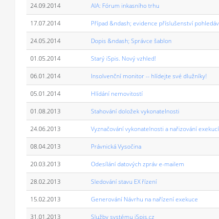
24.09.2014
AIA: Fórum inkasního trhu
17.07.2014
Případ &ndash; evidence příslušenství pohledá
24.05.2014
Dopis &ndash; Správce šablon
01.05.2014
Starý iSpis. Nový vzhled!
06.01.2014
Insolvenční monitor -- hlídejte své dlužníky!
05.01.2014
Hlídání nemovitostí
01.08.2013
Stahování doložek vykonatelnosti
24.06.2013
Vyznačování vykonatelnosti a nařizování exekucí
08.04.2013
Právnická Vysočina
20.03.2013
Odesílání datových zpráv e-mailem
28.02.2013
Sledování stavu EX řízení
15.02.2013
Generování Návrhu na nařízení exekuce
31.01.2013
Služby systému iSpis.cz