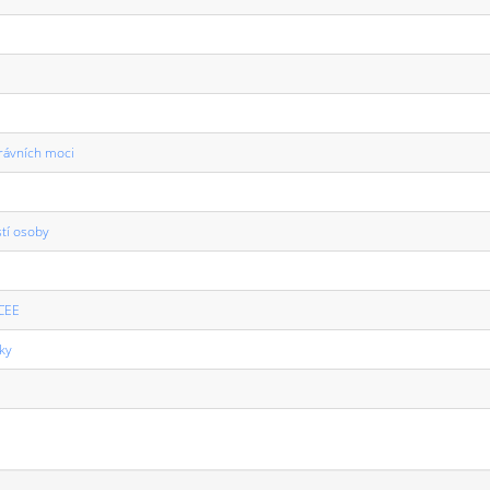
rávních moci
stí osoby
 CEE
ky