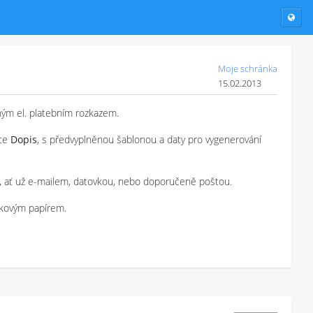
Moje schránka
15.02.2013
ým el. platebním rozkazem.
ace
Dopis
, s předvyplněnou šablonou a daty pro vygenerování
, ať už e-mailem, datovkou, nebo doporučeně poštou.
čkovým papírem.