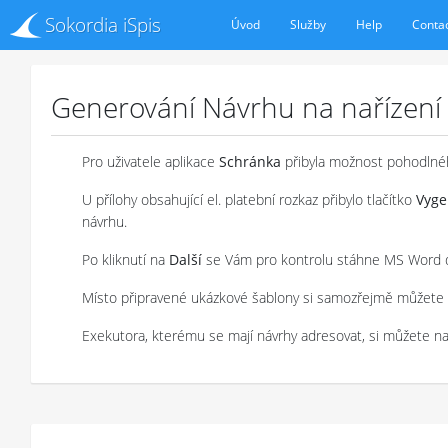
Sokordia iSpis
Úvod
Služby
Help
Conta
Generování Návrhu na nařízení
Pro uživatele aplikace
Schránka
přibyla možnost pohodlnéh
U přílohy obsahující el. platební rozkaz přibylo tlačítko
Vyge
návrhu.
Po kliknutí na
Další
se Vám pro kontrolu stáhne MS Word 
Místo připravené ukázkové šablony si samozřejmě můžete n
Exekutora, kterému se mají návrhy adresovat, si můžete na