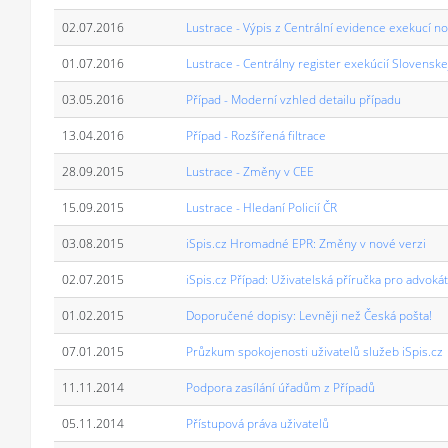
02.07.2016
Lustrace - Výpis z Centrální evidence exekucí 
01.07.2016
Lustrace - Centrálny register exekúcií Slovens
03.05.2016
Případ - Moderní vzhled detailu případu
13.04.2016
Případ - Rozšířená filtrace
28.09.2015
Lustrace - Změny v CEE
15.09.2015
Lustrace - Hledaní Policií ČR
03.08.2015
iSpis.cz Hromadné EPR: Změny v nové verzi
02.07.2015
iSpis.cz Případ: Uživatelská příručka pro advoká
01.02.2015
Doporučené dopisy: Levněji než Česká pošta!
07.01.2015
Průzkum spokojenosti uživatelů služeb iSpis.cz
11.11.2014
Podpora zasílání úřadům z Případů
05.11.2014
Přístupová práva uživatelů