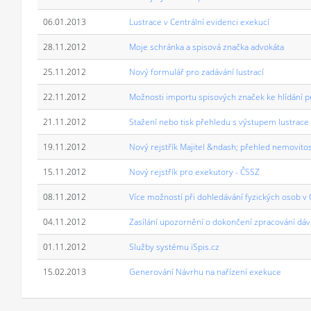
06.01.2013
Lustrace v Centrální evidenci exekucí
28.11.2012
Moje schránka a spisová značka advokáta
25.11.2012
Nový formulář pro zadávání lustrací
22.11.2012
Možnosti importu spisových značek ke hlídání p
21.11.2012
Stažení nebo tisk přehledu s výstupem lustrace
19.11.2012
Nový rejstřík Majitel &ndash; přehled nemovito
15.11.2012
Nový rejstřík pro exekutory - ČSSZ
08.11.2012
Více možností při dohledávání fyzických osob v
04.11.2012
Zasílání upozornění o dokončení zpracování dáv
01.11.2012
Služby systému iSpis.cz
15.02.2013
Generování Návrhu na nařízení exekuce