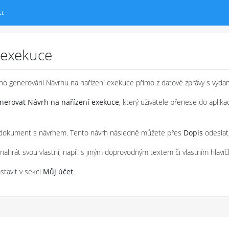
ct
 exekuce
o generování Návrhu na nařízení exekuce přímo z datové zprávy s vydan
nerovat Návrh na nařízení exekuce
, který uživatele přenese do aplik
dokument s návrhem. Tento návrh následně můžete přes
Dopis
odeslat
ahrát svou vlastní, např. s jiným doprovodným textem či vlastním hlavi
stavit v sekci
Můj účet
.