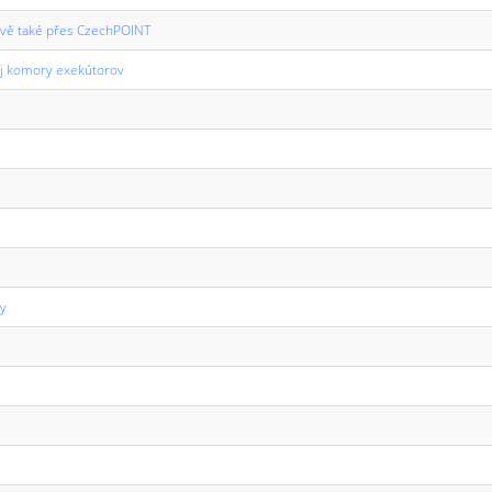
nově také přes CzechPOINT
kej komory exekútorov
ty