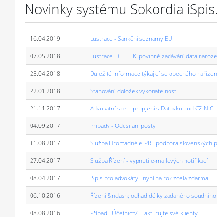
Novinky systému Sokordia iSpis
16.04.2019
Lustrace - Sankční seznamy EU
07.05.2018
Lustrace - CEE EK: povinné zadávání data naroze
25.04.2018
Důležité informace týkající se obecného naříze
22.01.2018
Stahování doložek vykonatelnosti
21.11.2017
Advokátní spis - propjení s Datovkou od CZ-NIC
04.09.2017
Případy - Odesílání pošty
11.08.2017
Služba Hromadné e-PR - podpora slovenských p
27.04.2017
Služba Řízení - vypnutí e-mailových notifikací
08.04.2017
iSpis pro advokáty - nyní na rok zcela zdarma!
06.10.2016
Řízení &ndash; odhad délky zadaného soudního 
08.08.2016
Případ - Účetnictví: Fakturujte své klienty