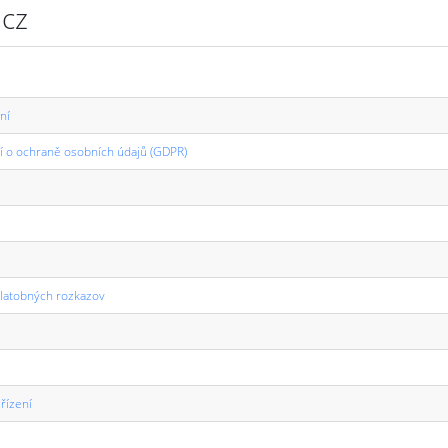
.cz
ní
ní o ochraně osobních údajů (GDPR)
latobných rozkazov
řízení