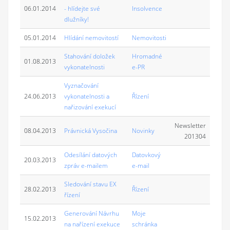
06.01.2014
- hlídejte své
Insolvence
dlužníky!
05.01.2014
Hlídání nemovitostí
Nemovitosti
Stahování doložek
Hromadné
01.08.2013
vykonatelnosti
e-PR
Vyznačování
24.06.2013
vykonatelnosti a
Řízení
nařizování exekucí
Newsletter
08.04.2013
Právnická Vysočina
Novinky
201304
Odesílání datových
Datovkový
20.03.2013
zpráv e-mailem
e-mail
Sledování stavu EX
28.02.2013
Řízení
řízení
Generování Návrhu
Moje
15.02.2013
na nařízení exekuce
schránka