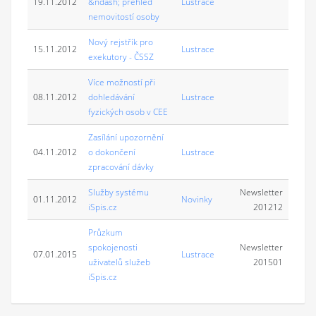
19.11.2012
&ndash; přehled
Lustrace
nemovitostí osoby
Nový rejstřík pro
15.11.2012
Lustrace
exekutory - ČSSZ
Více možností při
08.11.2012
dohledávání
Lustrace
fyzických osob v CEE
Zasílání upozornění
04.11.2012
o dokončení
Lustrace
zpracování dávky
Služby systému
Newsletter
01.11.2012
Novinky
iSpis.cz
201212
Průzkum
spokojenosti
Newsletter
07.01.2015
Lustrace
uživatelů služeb
201501
iSpis.cz