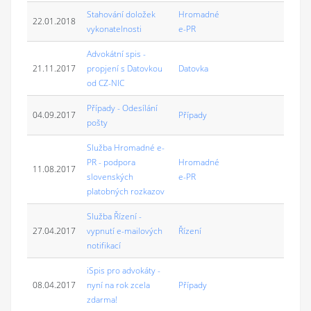
Stahování doložek
Hromadné
22.01.2018
vykonatelnosti
e-PR
Advokátní spis -
21.11.2017
propjení s Datovkou
Datovka
od CZ-NIC
Případy - Odesílání
04.09.2017
Případy
pošty
Služba Hromadné e-
PR - podpora
Hromadné
11.08.2017
slovenských
e-PR
platobných rozkazov
Služba Řízení -
27.04.2017
vypnutí e-mailových
Řízení
notifikací
iSpis pro advokáty -
08.04.2017
nyní na rok zcela
Případy
zdarma!