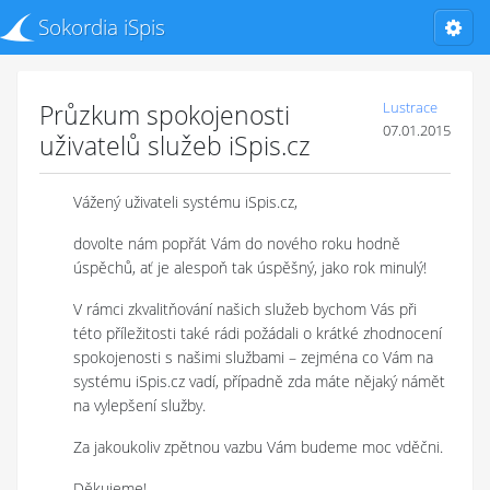
Sokordia iSpis
Průzkum spokojenosti
Lustrace
07.01.2015
uživatelů služeb iSpis.cz
Vážený uživateli systému iSpis.cz,
dovolte nám popřát Vám do nového roku hodně
úspěchů, ať je alespoň tak úspěšný, jako rok minulý!
V rámci zkvalitňování našich služeb bychom Vás při
této příležitosti také rádi požádali o krátké zhodnocení
spokojenosti s našimi službami – zejména co Vám na
systému iSpis.cz vadí, případně zda máte nějaký námět
na vylepšení služby.
Za jakoukoliv zpětnou vazbu Vám budeme moc vděčni.
Děkujeme!