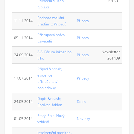
uživatelů služeb
201501
iSpis.cz
Podpora zasílání
11.11.2014
Případy
úřadům z Případů
Přístupová práva
05.11.2014
Případy
uživatelů
AIA: Fórum inkasního
Newsletter
24.09.2014
Případy
trhu
201409
Případ &ndash;
evidence
17.07.2014
Případy
příslušenství
pohledávky
Dopis &ndash;
24.05.2014
Dopis
Správce šablon
Starý iSpis. Nový
01.05.2014
Novinky
vzhled!
Insolvenční monitor -