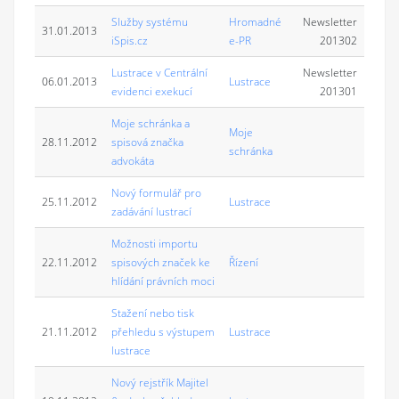
Služby systému
Hromadné
Newsletter
31.01.2013
iSpis.cz
e-PR
201302
Lustrace v Centrální
Newsletter
06.01.2013
Lustrace
evidenci exekucí
201301
Moje schránka a
Moje
28.11.2012
spisová značka
schránka
advokáta
Nový formulář pro
25.11.2012
Lustrace
zadávání lustrací
Možnosti importu
22.11.2012
spisových značek ke
Řízení
hlídání právních moci
Stažení nebo tisk
21.11.2012
přehledu s výstupem
Lustrace
lustrace
Nový rejstřík Majitel