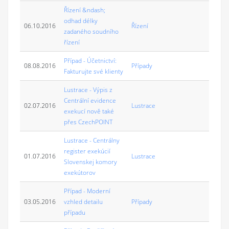
Řízení &ndash;
odhad délky
06.10.2016
Řízení
zadaného soudního
řízení
Případ - Účetnictví:
08.08.2016
Případy
Fakturujte své klienty
Lustrace - Výpis z
Centrální evidence
02.07.2016
Lustrace
exekucí nově také
přes CzechPOINT
Lustrace - Centrálny
register exekúcií
01.07.2016
Lustrace
Slovenskej komory
exekútorov
Případ - Moderní
03.05.2016
vzhled detailu
Případy
případu