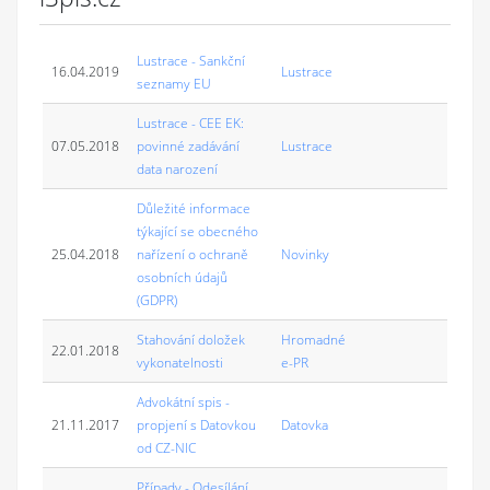
Lustrace - Sankční
16.04.2019
Lustrace
seznamy EU
Lustrace - CEE EK:
07.05.2018
povinné zadávání
Lustrace
data narození
Důležité informace
týkající se obecného
25.04.2018
nařízení o ochraně
Novinky
osobních údajů
(GDPR)
Stahování doložek
Hromadné
22.01.2018
vykonatelnosti
e-PR
Advokátní spis -
21.11.2017
propjení s Datovkou
Datovka
od CZ-NIC
Případy - Odesílání