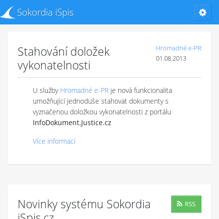
Sokordia iSpis
Stahování doložek
Hromadné e-PR
01.08.2013
vykonatelnosti
U služby
Hromadné e-PR
je nová funkcionalita
umožňující jednoduše stahovat dokumenty s
vyznačenou doložkou vykonatelnosti z portálu
InfoDokument.Justice.cz
Více informací
Novinky systému Sokordia
RSS
iSpis.cz