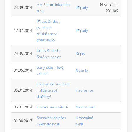
AIA: Fórum inkasního
Newsletter
24.09.2014
Případy
trhu
201409
Případ &ndash;
evidence
17.07.2014
Případy
příslušenství
pohledávky
Dopis &ndash;
24.05.2014
Dopis
Správce šablon
Starý iSpis. Nový
01.05.2014
Novinky
vzhled!
Insolvenční monitor -
06.01.2014
- hlídejte své
Insolvence
dlužníky!
05.01.2014
Hlídání nemovitostí
Nemovitosti
Stahování doložek
Hromadné
01.08.2013
vykonatelnosti
e-PR