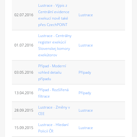
Lustrace - Výpis z
Centrální evidence
02.07.2016
Lustrace
exekucí nově také
přes CzechPOINT
Lustrace - Centrálny
register exekúcií
01.07.2016
Lustrace
Slovenskej komory
exekútorov
Případ - Moderní
03.05.2016
vzhled detailu
Případy
případu
Případ - Rozšířená
13.04.2016
Případy
filtrace
Lustrace - Změny v
28.09.2015
Lustrace
CEE
Lustrace - Hledaní
15.09.2015
Lustrace
Policií ČR