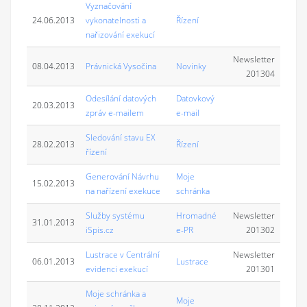
Vyznačování
24.06.2013
vykonatelnosti a
Řízení
nařizování exekucí
Newsletter
08.04.2013
Právnická Vysočina
Novinky
201304
Odesílání datových
Datovkový
20.03.2013
zpráv e-mailem
e-mail
Sledování stavu EX
28.02.2013
Řízení
řízení
Generování Návrhu
Moje
15.02.2013
na nařízení exekuce
schránka
Služby systému
Hromadné
Newsletter
31.01.2013
iSpis.cz
e-PR
201302
Lustrace v Centrální
Newsletter
06.01.2013
Lustrace
evidenci exekucí
201301
Moje schránka a
Moje