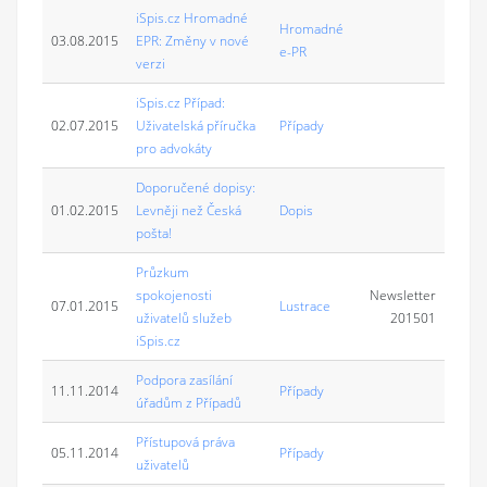
iSpis.cz Hromadné
Hromadné
03.08.2015
EPR: Změny v nové
e-PR
verzi
iSpis.cz Případ:
02.07.2015
Uživatelská příručka
Případy
pro advokáty
Doporučené dopisy:
01.02.2015
Levněji než Česká
Dopis
pošta!
Průzkum
spokojenosti
Newsletter
07.01.2015
Lustrace
uživatelů služeb
201501
iSpis.cz
Podpora zasílání
11.11.2014
Případy
úřadům z Případů
Přístupová práva
05.11.2014
Případy
uživatelů