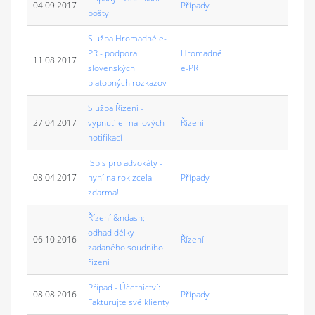
04.09.2017
Případy
pošty
Služba Hromadné e-
PR - podpora
Hromadné
11.08.2017
slovenských
e-PR
platobných rozkazov
Služba Řízení -
27.04.2017
vypnutí e-mailových
Řízení
notifikací
iSpis pro advokáty -
08.04.2017
nyní na rok zcela
Případy
zdarma!
Řízení &ndash;
odhad délky
06.10.2016
Řízení
zadaného soudního
řízení
Případ - Účetnictví:
08.08.2016
Případy
Fakturujte své klienty