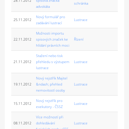
28.11.2012
spisová značka
schránka
advokáta
Nový formulář pro
25.11.2012
Lustrace
zadávání lustrací
Možnosti importu
22.11.2012
spisových značek ke
Řízení
hlídání právních moci
Stažení nebo tisk
21.11.2012
přehledu s výstupem
Lustrace
lustrace
Nový rejstřík Majitel
19.11.2012
&ndash; přehled
Lustrace
nemovitostí osoby
Nový rejstřík pro
15.11.2012
Lustrace
exekutory - ČSSZ
Více možností při
08.11.2012
dohledávání
Lustrace