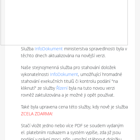
Služba
InfoDokument
ministerstva spravedlnosti byla v
těchto dnech aktualizována na novější verzi.
Naše stejnojmenná služba pro stahování doložek
vykonatelnosti
InfoDokument
, umožňující hromadné
stahování exekučních titulů či kontrolu podání "na
kliknutí" ze služby
Řízení
byla na tuto novou verzi
rovněž zaktulizována a je možné ji opět používat.
Také byla upravena cena této služby, kdy nově je služba
ZCELA ZDARMA!
Stačí vložit jedno nebo více PDF se soudem vydaným
el. platebním rozkazem a systém vypíše, zda již jsou
podání v právní moci, příp. umožní stáhnout doložku