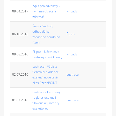
iSpis pro advokáty -
08.04.2017
nyní na rok zcela
Případy
zdarma!
Řízení &ndash;
odhad délky
06.10.2016
Řízení
zadaného soudního
řízení
Případ - Účetnictví:
08.08.2016
Případy
Fakturujte své klienty
Lustrace - Výpis z
Centrální evidence
02.07.2016
Lustrace
exekucí nově také
přes CzechPOINT
Lustrace - Centrálny
register exekúcií
01.07.2016
Lustrace
Slovenskej komory
exekútorov