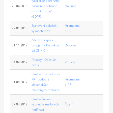
týkající se obecného
25.04.2018
nařízení o ochraně
Novinky
osobních údajů
(GDPR)
Stahování doložek
Hromadné
22.01.2018
vykonatelnosti
e-PR
Advokátní spis -
21.11.2017
propjení s Datovkou
Datovka
od CZ-NIC
Případy - Odesílání
04.09.2017
Případy
pošty
Služba Hromadné e-
PR - podpora
Hromadné
11.08.2017
slovenských
e-PR
platobných rozkazov
Služba Řízení -
27.04.2017
vypnutí e-mailových
Řízení
notifikací