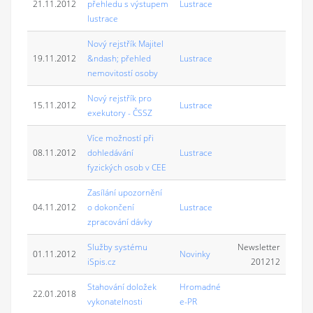
21.11.2012
přehledu s výstupem
Lustrace
lustrace
Nový rejstřík Majitel
19.11.2012
&ndash; přehled
Lustrace
nemovitostí osoby
Nový rejstřík pro
15.11.2012
Lustrace
exekutory - ČSSZ
Více možností při
08.11.2012
dohledávání
Lustrace
fyzických osob v CEE
Zasílání upozornění
04.11.2012
o dokončení
Lustrace
zpracování dávky
Služby systému
Newsletter
01.11.2012
Novinky
iSpis.cz
201212
Stahování doložek
Hromadné
22.01.2018
vykonatelnosti
e-PR