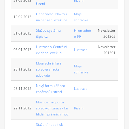
28.02.2013
Řízení
řízení
Generování Návrhu
Moje
15.02.2013
na nařízení exekuce
schránka
Služby systému
Hromadné
Newsletter
31.01.2013
iSpis.cz
e-PR
201302
Lustrace v Centrální
Newsletter
06.01.2013
Lustrace
evidenci exekucí
201301
Moje schránka a
Moje
28.11.2012
spisová značka
schránka
advokáta
Nový formulář pro
25.11.2012
Lustrace
zadávání lustrací
Možnosti importu
22.11.2012
spisových značek ke
Řízení
hlídání právních moci
Stažení nebo tisk