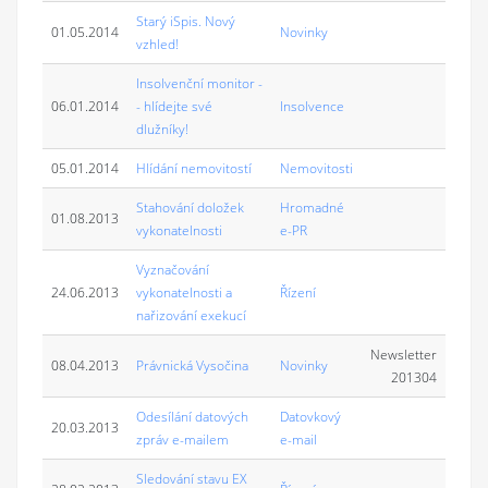
Starý iSpis. Nový
01.05.2014
Novinky
vzhled!
Insolvenční monitor -
06.01.2014
- hlídejte své
Insolvence
dlužníky!
05.01.2014
Hlídání nemovitostí
Nemovitosti
Stahování doložek
Hromadné
01.08.2013
vykonatelnosti
e-PR
Vyznačování
24.06.2013
vykonatelnosti a
Řízení
nařizování exekucí
Newsletter
08.04.2013
Právnická Vysočina
Novinky
201304
Odesílání datových
Datovkový
20.03.2013
zpráv e-mailem
e-mail
Sledování stavu EX