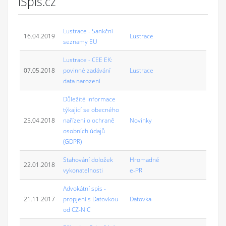
iSpis.cz
Lustrace - Sankční
16.04.2019
Lustrace
seznamy EU
Lustrace - CEE EK:
07.05.2018
povinné zadávání
Lustrace
data narození
Důležité informace
týkající se obecného
25.04.2018
nařízení o ochraně
Novinky
osobních údajů
(GDPR)
Stahování doložek
Hromadné
22.01.2018
vykonatelnosti
e-PR
Advokátní spis -
21.11.2017
propjení s Datovkou
Datovka
od CZ-NIC