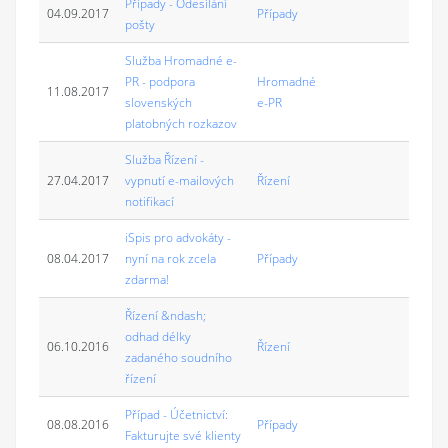
Případy - Odesílání
04.09.2017
Případy
pošty
Služba Hromadné e-
PR - podpora
Hromadné
11.08.2017
slovenských
e-PR
platobných rozkazov
Služba Řízení -
27.04.2017
vypnutí e-mailových
Řízení
notifikací
iSpis pro advokáty -
08.04.2017
nyní na rok zcela
Případy
zdarma!
Řízení &ndash;
odhad délky
06.10.2016
Řízení
zadaného soudního
řízení
Případ - Účetnictví:
08.08.2016
Případy
Fakturujte své klienty