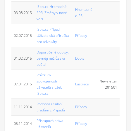
iSpis.cz Hromadné
Hromadné
03.08.2015
EPR: Změny v nové
e-PR
verzi
iSpis.cz Případ:
02.07.2015
Uživatelská příručka
Případy
pro advokáty
Doporučené dopisy:
01.02.2015
Levněji než Česká
Dopis
pošta!
Průzkum
spokojenosti
Newsletter
07.01.2015
Lustrace
uživatelů služeb
201501
iSpis.cz
Podpora zasílání
11.11.2014
Případy
úřadům z Případů
Přístupová práva
05.11.2014
Případy
uživatelů