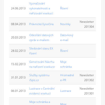
Vyznačování
24.06.2013
vykonatelnosti a
Řízení
nařizování exekucí
Newsletter
08.04.2013
Právnická Vysočina
Novinky
201304
Odesílání datových
Datovkový
20.03.2013
zpráv e-mailem
e-mail
Sledování stavu EX
28.02.2013
Řízení
řízení
Generování Návrhu
Moje
15.02.2013
na nařízení exekuce
schránka
Služby systému
Hromadné
Newsletter
31.01.2013
iSpis.cz
e-PR
201302
Lustrace v Centrální
Newsletter
06.01.2013
Lustrace
evidenci exekucí
201301
Moje schránka a
Moje