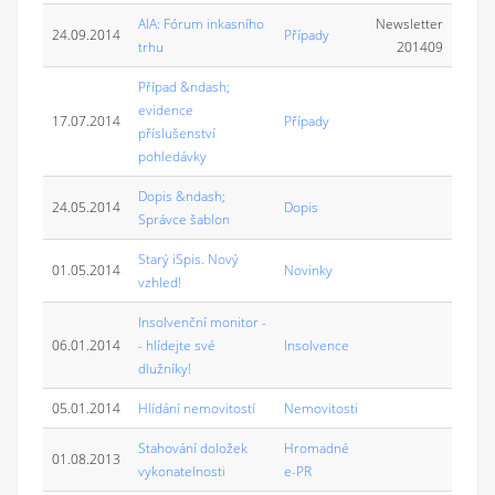
AIA: Fórum inkasního
Newsletter
24.09.2014
Případy
trhu
201409
Případ &ndash;
evidence
17.07.2014
Případy
příslušenství
pohledávky
Dopis &ndash;
24.05.2014
Dopis
Správce šablon
Starý iSpis. Nový
01.05.2014
Novinky
vzhled!
Insolvenční monitor -
06.01.2014
- hlídejte své
Insolvence
dlužníky!
05.01.2014
Hlídání nemovitostí
Nemovitosti
Stahování doložek
Hromadné
01.08.2013
vykonatelnosti
e-PR