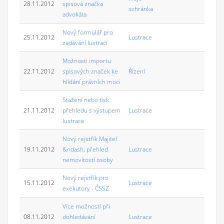
28.11.2012
spisová značka
schránka
advokáta
Nový formulář pro
25.11.2012
Lustrace
zadávání lustrací
Možnosti importu
22.11.2012
spisových značek ke
Řízení
hlídání právních moci
Stažení nebo tisk
21.11.2012
přehledu s výstupem
Lustrace
lustrace
Nový rejstřík Majitel
19.11.2012
&ndash; přehled
Lustrace
nemovitostí osoby
Nový rejstřík pro
15.11.2012
Lustrace
exekutory - ČSSZ
Více možností při
08.11.2012
dohledávání
Lustrace