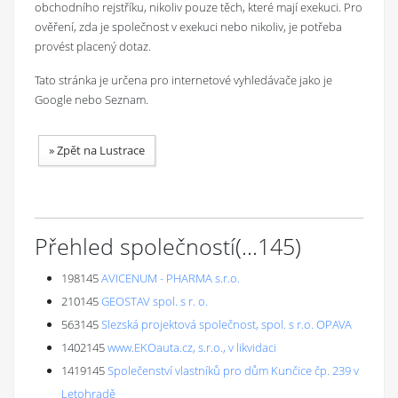
obchodního rejstříku, nikoliv pouze těch, které mají exekuci. Pro
ověření, zda je společnost v exekuci nebo nikoliv, je potřeba
provést placený dotaz.
Tato stránka je určena pro internetové vyhledávače jako je
Google nebo Seznam.
»
Zpět na Lustrace
Přehled společností
(...
145
)
198145
AVICENUM - PHARMA s.r.o.
210145
GEOSTAV spol. s r. o.
563145
Slezská projektová společnost, spol. s r.o. OPAVA
1402145
www.EKOauta.cz, s.r.o., v likvidaci
1419145
Společenství vlastníků pro dům Kunčice čp. 239 v
Letohradě