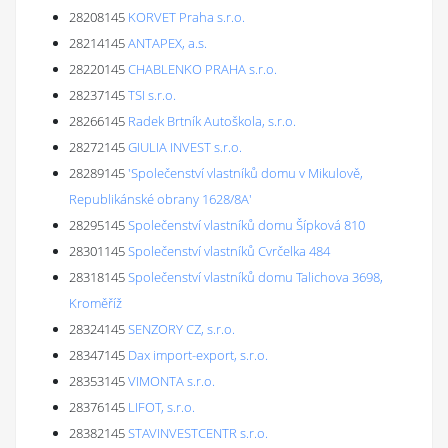
28208145
KORVET Praha s.r.o.
28214145
ANTAPEX, a.s.
28220145
CHABLENKO PRAHA s.r.o.
28237145
TSI s.r.o.
28266145
Radek Brtník Autoškola, s.r.o.
28272145
GIULIA INVEST s.r.o.
28289145
'Společenství vlastníků domu v Mikulově,
Republikánské obrany 1628/8A'
28295145
Společenství vlastníků domu Šípková 810
28301145
Společenství vlastníků Cvrčelka 484
28318145
Společenství vlastníků domu Talichova 3698,
Kroměříž
28324145
SENZORY CZ, s.r.o.
28347145
Dax import-export, s.r.o.
28353145
VIMONTA s.r.o.
28376145
LIFOT, s.r.o.
28382145
STAVINVESTCENTR s.r.o.