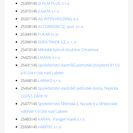
25309145
Q FILM PLUS, s.r.o.
25315145
JUGATA s.r.o.
25321145
AG INTER HOLDING, a.s.
25338145
ACCORRONI CZ, spol. s r.o.
25344145
FUKAR s.r.o.
25396145
EDEN TRADE CZ, s. r. o.
25419145
Městské bytové družstvo Chrastava
25425145
LIKANA, s.r.o.
25431145
Společenství vlastníků jednotek Dvojdomí 611/2
a 612/4 v Ústí nad Labem
25448145
LARAKO s.r.o.
25454145
Společenství vlastníků jednotek domu Teplická
222/57, Děčín IV.
25477145
Společenství Těšínská 2, Na pile 9 a Střekovské
nábřeží 7,9 Ústí nad Labem
25483145
KARAN - Pangerl Karel s.r.o.
25506145
HABITEC s.r.o.