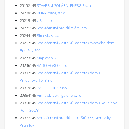
29192145
STAVEBNÍ-SOLÁRNÍ ENERGIE s.r.o.
29209145
KONY trade, s.r.o.
29215145
UBL s.r.o.
29221145
Společenství pro dům č.p. 725
29244145
Rimesio s.r.o.
29267145
Společenství vlastníků jednotek bytového domu
Budišov 266
29273145
Mapleton SE
29296145
RADO AGRO s.r.o.
29302145
Společenství vlastníků jednotek domu
Kmochova 16, Brno
29319145
INSERTDOCK s.r.o.
29354145
Vinný sklípek - galerie, s.r.o.
29360145
Společenství vlastníků jednotek domu Rousínov,
Polní 366/3
29377145
Společenství pro dům Sídliště 322, Moravský
Krumlov