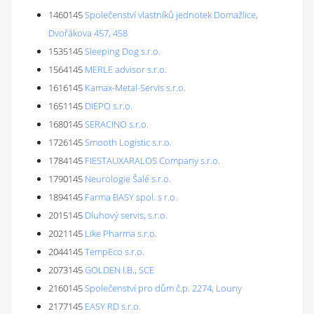
1460145
Společenství vlastníků jednotek Domažlice,
Dvořákova 457, 458
1535145
Sleeping Dog s.r.o.
1564145
MERLE advisor s.r.o.
1616145
Kamax-Metal-Servis s.r.o.
1651145
DIEPO s.r.o.
1680145
SERACINO s.r.o.
1726145
Smooth Logistic s.r.o.
1784145
FIESTAUXARALOS Company s.r.o.
1790145
Neurologie Šalé s.r.o.
1894145
Farma BASY spol. s r.o.
2015145
Dluhový servis, s.r.o.
2021145
Like Pharma s.r.o.
2044145
TempEco s.r.o.
2073145
GOLDEN I.B., SCE
2160145
Společenství pro dům č.p. 2274, Louny
2177145
EASY RD s.r.o.