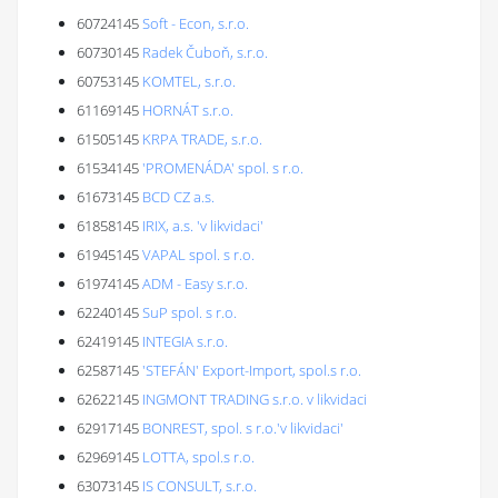
60724145
Soft - Econ, s.r.o.
60730145
Radek Čuboň, s.r.o.
60753145
KOMTEL, s.r.o.
61169145
HORNÁT s.r.o.
61505145
KRPA TRADE, s.r.o.
61534145
'PROMENÁDA' spol. s r.o.
61673145
BCD CZ a.s.
61858145
IRIX, a.s. 'v likvidaci'
61945145
VAPAL spol. s r.o.
61974145
ADM - Easy s.r.o.
62240145
SuP spol. s r.o.
62419145
INTEGIA s.r.o.
62587145
'STEFÁN' Export-Import, spol.s r.o.
62622145
INGMONT TRADING s.r.o. v likvidaci
62917145
BONREST, spol. s r.o.'v likvidaci'
62969145
LOTTA, spol.s r.o.
63073145
IS CONSULT, s.r.o.