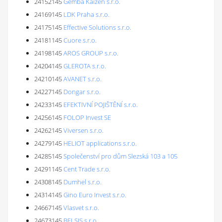
24152145
Gemba Kaizen s.r.o.
24169145
LDK Praha s.r.o.
24175145
Effective Solutions s.r.o.
24181145
Cuore s.r.o.
24198145
AROS GROUP s.r.o.
24204145
GLEROTA s.r.o.
24210145
AVANET s.r.o.
24227145
Dongar s.r.o.
24233145
EFEKTIVNÍ POJIŠTĚNÍ s.r.o.
24256145
FOLOP Invest SE
24262145
Viversen s.r.o.
24279145
HELIOT applications s.r.o.
24285145
Společenství pro dům Slezská 103 a 105
24291145
Cent Trade s.r.o.
24308145
Dumhel s.r.o.
24314145
Gino Euro Invest s.r.o.
24667145
Vlasvet s.r.o.
24673145
BELSIS s.r.o.