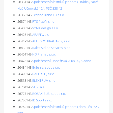
26351145
Společenství vlastníků jednotek Hrádek, Nová
Huť, Učňovská 124, PSČ 338 42
26368145
TechnoTrend EU s.r.o.
26374145
RTS Plzeň, s.r.o.
26403145
VYNK design s.r.o.
26426145
ARAFIN, a.s.
26449145
ALLEGRO PRAHA-CZ, s.r.o.
26455145
Kales Airline Services, s.r.o.
26461145
HD Praha , s.r.o.
26478145
Společenství Unhašťská 2008-09, Kladno
26484145
Evženie, spol. s r.o.
26490145
PALERUD, s.r.o.
26513145
ELEKTRUM s.r.o.
26704145
SILPI a.s.
26727145
BOSÁK BUS, spol. s r.o.
26756145
ID Sport s.r.o.
26762145
Společenství vlastníků jednotek domu čp. 725-