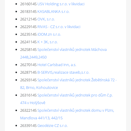
26160145
USV Holding s.r.o. v likvidaci
26183145
KASABLANKA s.r.o.
26212145
OVK, s.r.o.
26229145
RIVAS - CZ s.r.o. v likvidaci
26235145
iDOM.zn s.r.o.
26241145
K + 3K, s.r.o.
26258145
Společenství vlastníků jednotek Máchova
2448,2449,2450
26270145
Hotel Carlsbad Inn, a.s.
26287145
B-SERVIS,realizace staveb,s.r.o.
26293145
Společenství vlastníků jednotek Žebětínská 72 -
82, Brno, Kohoutovice
26316145
Společenství vlastníků jednotek pro dům č.p.
474 v Holýšově
26322145
Společenství vlastníků jednotek domu v Plzni,
Mandlova 441/13, 442/15
26339145
Geodézie CZ s.r.o.