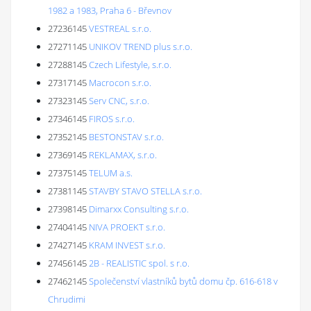
1982 a 1983, Praha 6 - Břevnov
27236145
VESTREAL s.r.o.
27271145
UNIKOV TREND plus s.r.o.
27288145
Czech Lifestyle, s.r.o.
27317145
Macrocon s.r.o.
27323145
Serv CNC, s.r.o.
27346145
FIROS s.r.o.
27352145
BESTONSTAV s.r.o.
27369145
REKLAMAX, s.r.o.
27375145
TELUM a.s.
27381145
STAVBY STAVO STELLA s.r.o.
27398145
Dimarxx Consulting s.r.o.
27404145
NIVA PROEKT s.r.o.
27427145
KRAM INVEST s.r.o.
27456145
2B - REALISTIC spol. s r.o.
27462145
Společenství vlastníků bytů domu čp. 616-618 v
Chrudimi