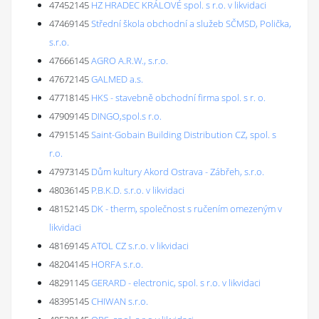
47452145
HZ HRADEC KRÁLOVÉ spol. s r.o. v likvidaci
47469145
Střední škola obchodní a služeb SČMSD, Polička,
s.r.o.
47666145
AGRO A.R.W., s.r.o.
47672145
GALMED a.s.
47718145
HKS - stavebně obchodní firma spol. s r. o.
47909145
DINGO,spol.s r.o.
47915145
Saint-Gobain Building Distribution CZ, spol. s
r.o.
47973145
Dům kultury Akord Ostrava - Zábřeh, s.r.o.
48036145
P.B.K.D. s.r.o. v likvidaci
48152145
DK - therm, společnost s ručením omezeným v
likvidaci
48169145
ATOL CZ s.r.o. v likvidaci
48204145
HORFA s.r.o.
48291145
GERARD - electronic, spol. s r.o. v likvidaci
48395145
CHIWAN s.r.o.