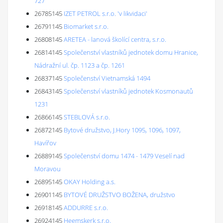
727
26785145
IZET PETROL s.r.o. 'v likvidaci'
26791145
Biomarket s.r.o.
26808145
ARETEA - lanová školící centra, s.r.o.
26814145
Společenství vlastníků jednotek domu Hranice,
Nádražní ul. čp. 1123 a čp. 1261
26837145
Společenství Vietnamská 1494
26843145
Společenství vlastníků jednotek Kosmonautů
1231
26866145
STEBLOVÁ s.r.o.
26872145
Bytové družstvo, J.Hory 1095, 1096, 1097,
Havířov
26889145
Společenství domu 1474 - 1479 Veselí nad
Moravou
26895145
OKAY Holding a.s.
26901145
BYTOVÉ DRUŽSTVO BOŽENA, družstvo
26918145
ADDURRE s.r.o.
26924145
Heemskerk s.r.o.