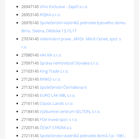
26947145
Víno Exclusive - Zaječí s.r.o.
26953145
ROJKA s.r.o.
26976145
Společenství vlastníků jednotek bytového domu
Brno, Slatina, Dědická 13,15,17
27074145
Veterinární praxe , MVDr. Miloš Cenek, spol. s
r.o.
27080145
HAI XIA s.r.o.
27097145
Správa nemovitostí Slovakia s.r.o.
27103145
King Trade s.r.o.
27126145
RINKO s.r.o.
27132145
Společenství Čermákova 6
27155145
EURO LAK MB, s.r.o.
27161145
Classic Lands s.r.o.
27184145
Výzkumné centrum SELTON, s.r.o.
27190145
FOX Invest spol. s r.o.
27207145
ČESKÝ STROM a.s.
27213145
Společenství vlastníků jednotek domů č.p. 1981,