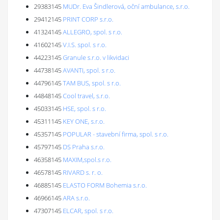
29383145
MUDr. Eva Šindlerová, oční ambulance, s.r.o.
29412145
PRINT CORP s.r.o.
41324145
ALLEGRO, spol. s r.o.
41602145
V.I.S. spol. s r.o.
44223145
Granule s.r.o. v likvidaci
44738145
AVANTI, spol. s r.o.
44796145
TAM BUS, spol. s r.o.
44848145
Cool travel, s.r.o.
45033145
HSE, spol. s r.o.
45311145
KEY ONE, s.r.o.
45357145
POPULAR - stavební firma, spol. s r.o.
45797145
DS Praha s.r.o.
46358145
MAXIM,spol.s r.o.
46578145
RIVARD s. r. o.
46885145
ELASTO FORM Bohemia s.r.o.
46966145
ARA s.r.o.
47307145
ELCAR, spol. s r.o.