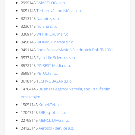
2999145
SMARTLOG s.r.o.
3051145
Terberová - pojištění s.r.o.
3213145
Nanoinx, s.r.o.
3236145
Nolana s.r.o.
3369145
WHIRR CREW s.r.o.
3456145
DIONAS Finance s.r.o.
3491145
Společenství vlastníků jednotek Dobříš 1001
3537145
Eyen Life Sciences s.r.o.
3572145
PINREST Media s.r.o.
3595145
PETULI s.r.o.
3618145
TECHNOBAZAR s.r.o.
14704145
Business Agency Nathalii, spol. s ručením
omezeným
15051145
KonekTel, a.s.
17047145
SBB, spol. s r. o.
22798145
MENCL DIAG s.r.o.
24123145
Aerosol - service a.s.