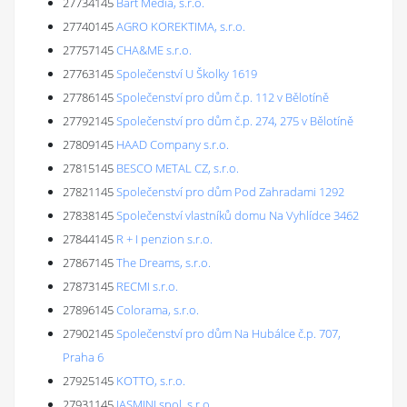
27734145
Bart Media, s.r.o.
27740145
AGRO KOREKTIMA, s.r.o.
27757145
CHA&ME s.r.o.
27763145
Společenství U Školky 1619
27786145
Společenství pro dům č.p. 112 v Bělotíně
27792145
Společenství pro dům č.p. 274, 275 v Bělotíně
27809145
HAAD Company s.r.o.
27815145
BESCO METAL CZ, s.r.o.
27821145
Společenství pro dům Pod Zahradami 1292
27838145
Společenství vlastníků domu Na Vyhlídce 3462
27844145
R + I penzion s.r.o.
27867145
The Dreams, s.r.o.
27873145
RECMI s.r.o.
27896145
Colorama, s.r.o.
27902145
Společenství pro dům Na Hubálce č.p. 707,
Praha 6
27925145
KOTTO, s.r.o.
27931145
JASMINI spol. s r.o.