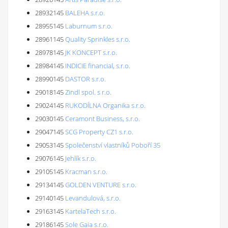
28932145
BALEHA s.r.o.
28955145
Laburnum s.r.o.
28961145
Quality Sprinkles s.r.o.
28978145
JK KONCEPT s.r.o.
28984145
INDICIE financial, s.r.o.
28990145
DASTOR s.r.o.
29018145
Zindl spol. s r.o.
29024145
RUKODÍLNA Organika s.r.o.
29030145
Ceramont Business, s.r.o.
29047145
SCG Property CZ1 s.r.o.
29053145
Společenství vlastníků Poboří 35
29076145
Jehlík s.r.o.
29105145
Kracman s.r.o.
29134145
GOLDEN VENTURE s.r.o.
29140145
Levandulová, s.r.o.
29163145
KartelaTech s.r.o.
29186145
Sole Gaia s.r.o.