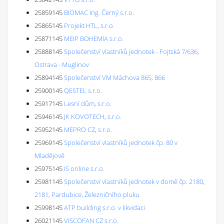
25859145
BIOMAC Ing. Černý s.r.o.
25865145
Projekt HTL, s.r.o.
25871145
MEIP BOHEMIA s.r.o.
25888145
Společenství vlastníků jednotek - Fojtská 7/636,
Ostrava - Muglinov
25894145
Společenství VM Máchova 865, 866
25900145
QESTEL s.r.o.
25917145
Lesní dům, s.r.o.
25946145
JK KOVOTECH, s.r.o.
25952145
MEPRO CZ, s.r.o.
25969145
Společenství vlastníků jednotek čp. 80 v
Mladějově
25975145
IS online s.r.o.
25981145
Společenství vlastníků jednotek v domě čp. 2180,
2181, Pardubice, Železničního pluku
25998145
ATP building s.r.o. v likvidaci
26021145
VISCOFAN CZ s.r.o.