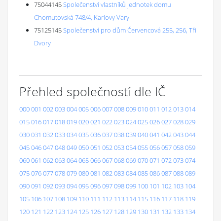
75044145
Společenství vlastníků jednotek domu
Chomutovská 748/4, Karlovy Vary
75125145
Společenství pro dům Červencová 255, 256, Tři
Dvory
Přehled společností dle IČ
000
001
002
003
004
005
006
007
008
009
010
011
012
013
014
015
016
017
018
019
020
021
022
023
024
025
026
027
028
029
030
031
032
033
034
035
036
037
038
039
040
041
042
043
044
045
046
047
048
049
050
051
052
053
054
055
056
057
058
059
060
061
062
063
064
065
066
067
068
069
070
071
072
073
074
075
076
077
078
079
080
081
082
083
084
085
086
087
088
089
090
091
092
093
094
095
096
097
098
099
100
101
102
103
104
105
106
107
108
109
110
111
112
113
114
115
116
117
118
119
120
121
122
123
124
125
126
127
128
129
130
131
132
133
134