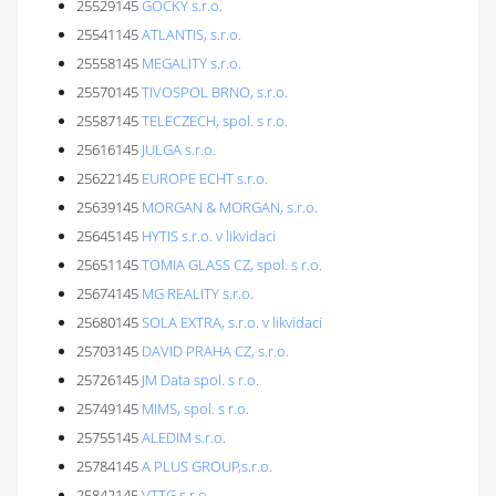
25529145
GOCKY s.r.o.
25541145
ATLANTIS, s.r.o.
25558145
MEGALITY s.r.o.
25570145
TIVOSPOL BRNO, s.r.o.
25587145
TELECZECH, spol. s r.o.
25616145
JULGA s.r.o.
25622145
EUROPE ECHT s.r.o.
25639145
MORGAN & MORGAN, s.r.o.
25645145
HYTIS s.r.o. v likvidaci
25651145
TOMIA GLASS CZ, spol. s r.o.
25674145
MG REALITY s.r.o.
25680145
SOLA EXTRA, s.r.o. v likvidaci
25703145
DAVID PRAHA CZ, s.r.o.
25726145
JM Data spol. s r.o.
25749145
MIMS, spol. s r.o.
25755145
ALEDIM s.r.o.
25784145
A PLUS GROUP,s.r.o.
25842145
VTTG s.r.o.