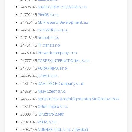
24696145
Studio GREAT SEASONS s.r.o.
24702145
Pier68, s.r.o.
24725145
CB Property Development, a.s.
24731145
KAZASERVIS s.r.o.
24748145
nomoli s.r.o.
24754145
TF trans s.r.o.
24760145
PB-work company s.r.o.
24777145
TORPEX INTERNATIONAL, s.r.o.
24783145
AURAPRIMA s.r.o.
24806145
JS BAU s.r.o.
24812145
DAH CZECH Company s.r.o.
24829145
Nasy Czech s.r.o.
24835145
Společenství vlastníků jednotek Štefánikova 653
24841145
Oddo Impex s.r.o.
25008145
'Družstvo 2340'
25020145
VŠEM, s.r.o.
25037145
NURHAK spol. s r.o. v likvidaci