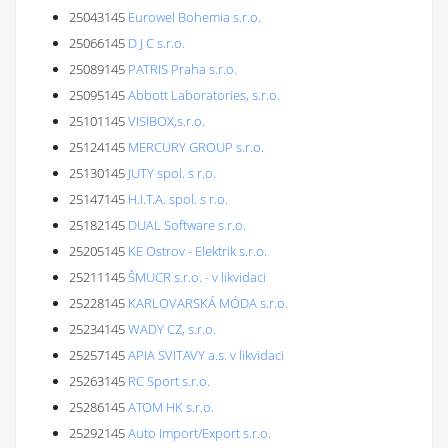
25043145
Eurowel Bohemia s.r.o.
25066145
D J C s.r.o.
25089145
PATRIS Praha s.r.o.
25095145
Abbott Laboratories, s.r.o.
25101145
VISIBOX,s.r.o.
25124145
MERCURY GROUP s.r.o.
25130145
JUTY spol. s r.o.
25147145
H.I.T.A. spol. s r.o.
25182145
DUAL Software s.r.o.
25205145
KE Ostrov - Elektrik s.r.o.
25211145
ŠMUCR s.r.o. - v likvidaci
25228145
KARLOVARSKÁ MÓDA s.r.o.
25234145
WADY CZ, s.r.o.
25257145
APIA SVITAVY a.s. v likvidaci
25263145
RC Sport s.r.o.
25286145
ATOM HK s.r.o.
25292145
Auto Import/Export s.r.o.