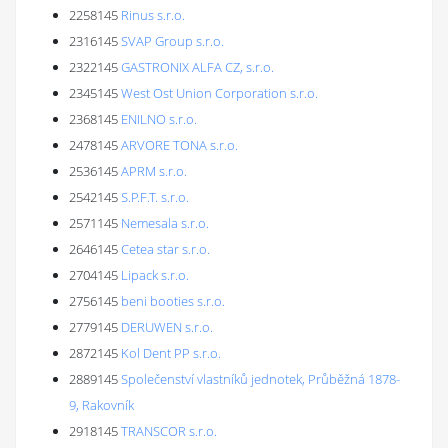
2258145
Rinus s.r.o.
2316145
SVAP Group s.r.o.
2322145
GASTRONIX ALFA CZ, s.r.o.
2345145
West Ost Union Corporation s.r.o.
2368145
ENILNO s.r.o.
2478145
ARVORE TONA s.r.o.
2536145
APRM s.r.o.
2542145
S.P.F.T. s.r.o.
2571145
Nemesala s.r.o.
2646145
Cetea star s.r.o.
2704145
Lipack s.r.o.
2756145
beni booties s.r.o.
2779145
DERUWEN s.r.o.
2872145
Kol Dent PP s.r.o.
2889145
Společenství vlastníků jednotek, Průběžná 1878-
9, Rakovník
2918145
TRANSCOR s.r.o.