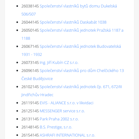
26038145
Společenství vlastníků bytů domu Dukelská
506/507
26044145
Společenství vlastníků Daskabát 1038
26050145
Společenství vlastníků jednotek Pražská 1187 a
1188
26067145
Společenství vlastníků jednotek Budovatelská
1931 - 1932
26073145
Ing. Jiří Kubín CZ s.r.o.
26096145
Společenství vlastníků pro dům Chelčického 13
České Budějovice
26102145
Společenství vlastníků jednotek čp. 671, 672/III
Jindřichův Hradec
26119145
EVIS - ALIANCE s.r.o. v likvidaci
26125145
MESSENGER service s.r.o.
26131145
Park Praha 2002 s.r.o.
26148145
B.S. Prestige, s.r.o.
26154145
ASHRAFI INTERNATIONAL s.r.o.