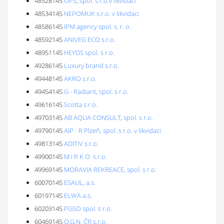
48528145
OPS, spol. s r.o.v likvidaci
48534145
NEPOMUK s.r.o. v likvidaci
48586145
IPM agency spol. s. r. o.
48592145
ANIVEG ECO s.r.o.
48951145
HEYDS spol. s r.o.
49286145
Luxury brand s.r.o.
49448145
AKRO s.r.o.
49454145
G - Radiant, spol. s r.o.
49616145
Scotta s.r.o.
49703145
AB AQUA CONSULT, spol. s r.o.
49790145
AIP - R Plzeň, spol. s r.o. v likvidaci
49813145
ADITIV s.r.o.
49900145
M I R K O s.r.o.
49969145
MORAVIA REKREACE, spol. s r.o.
60070145
ESAUL, a.s.
60197145
ELWA a.s.
60203145
PGSO spol. s r.o.
60469145
O.G.N. ČR s.r.o.