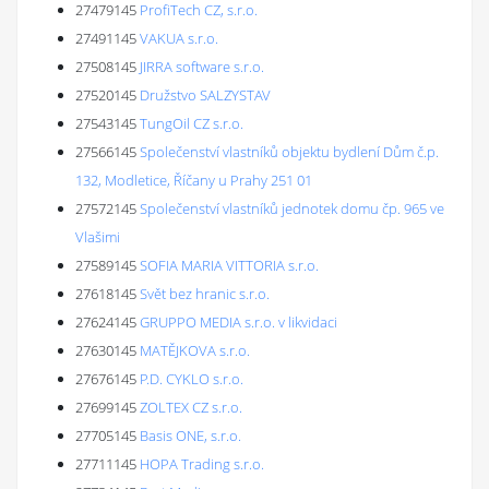
27479145
ProfiTech CZ, s.r.o.
27491145
VAKUA s.r.o.
27508145
JIRRA software s.r.o.
27520145
Družstvo SALZYSTAV
27543145
TungOil CZ s.r.o.
27566145
Společenství vlastníků objektu bydlení Dům č.p.
132, Modletice, Říčany u Prahy 251 01
27572145
Společenství vlastníků jednotek domu čp. 965 ve
Vlašimi
27589145
SOFIA MARIA VITTORIA s.r.o.
27618145
Svět bez hranic s.r.o.
27624145
GRUPPO MEDIA s.r.o. v likvidaci
27630145
MATĚJKOVA s.r.o.
27676145
P.D. CYKLO s.r.o.
27699145
ZOLTEX CZ s.r.o.
27705145
Basis ONE, s.r.o.
27711145
HOPA Trading s.r.o.