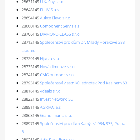
28631145
U Kašny s.r.o.
28648145
FLUVIS a.s.
28654145
Aukce Elevo s.r.o.
28660145
Component Servis a.s.
28706145
DIAMOND CLASS s.r.o.
28712145
Společenství pro dům Dr. Milady Horákové 388,
Liberec
28729145
Hjurza s.r.o.
28735145
Nová dimenze s.r.o.
28741145
CMG outdoor s.r.o.
28793145
Společenství vlastníků jednotek Pod Kasinem 63
28816145
4deals s.r.o.
28822145
Invest Network, SE
28851145
AGRIPA, a.s.
28868145
Grand Imant, s.r.o.
28897145
Společenství pro dům Kamýcká 934, 935, Praha
6
28926145
Artis Paradise s.r.o.