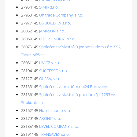
27954145
S-MIR s.r.o.
27960145
Unitrade Company, s.r.o.
27977145
BS BUILD KV s.r.o.
28052145
JAMI-SUN s.r.o.
28069145
OTO KUNDRÁT s.r.o.
28075145
Společenství vlastníků jednotek domu č.p. 592,
Tábor-Měšice
28081145
LIV CZ s. r. o.
28104145
SUCCESSO s.r.o.
28127145
OLSSA, s.r.o.
28133145
Společenství pro dům č. 424 Borovany
28156145
Společenství vlastníků pro dům čp. 1233 ve
Strakonicích
28162145
Hornet audio s.r.o.
28179145
AKONIT s.r.o.
28185145
LEVEL COMPANY s.r.o.
28191145
TRANSAVEX s.r.o.