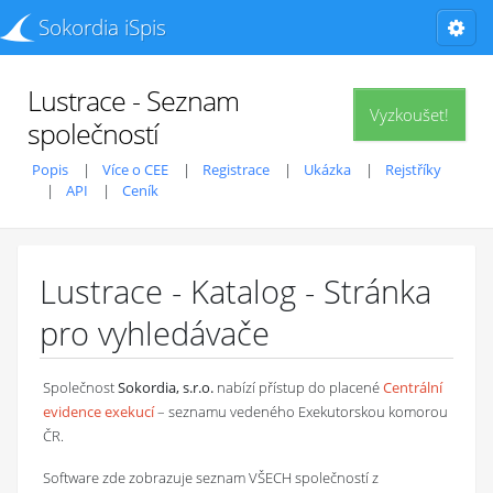
Sokordia iSpis
Lustrace - Seznam
Vyzkoušet!
společností
Popis
Více o CEE
Registrace
Ukázka
Rejstříky
API
Ceník
Lustrace - Katalog - Stránka
pro vyhledávače
Společnost
Sokordia, s.r.o.
nabízí přístup do placené
Centrální
evidence exekucí
– seznamu vedeného Exekutorskou komorou
ČR.
Software zde zobrazuje seznam VŠECH společností z