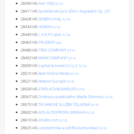
28399145
AXA 1932 s.r.o.
28411145
Společenství pro dům v Nupakách čp. 231
28428145
GOBEN Unity, s.r.o.
28434145
HOMAX s.r.o.
28440145
L.A.R.P.S spol. s r.o.
28463145
PRUDENT a.s.
28486145
TREK COMPANY s.r.o.
28492145
MIAM COMPANY s.r.o.
28509145
Capital & Invest Co LLC s.r.o.
28515145
Best Online Media s.r.o.
28521145
Netport Europe s.r.o.
28550145
STRELKOV&SANDLER s.r.o.
28567145
Ordinace praktického lékaře Olomouc s.r.o.
28573145
TECHNICKÉ SLUŽBY ČELADNÁ s.r.o.
28602145
ADS AUTOPROFIL MORAVA s.r.o.
28619145
ZAGRA.com s.r.o.
28625145
Lesotechnika a údržba komunikací s.r.o.