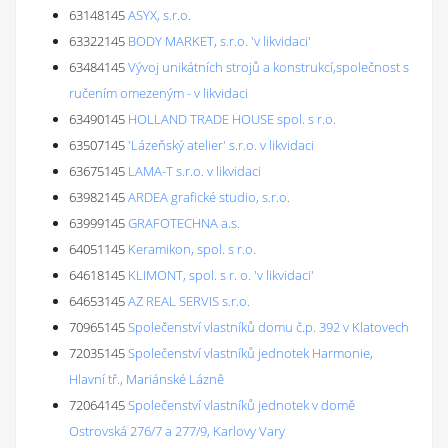
63148145
ASYX, s.r.o.
63322145
BODY MARKET, s.r.o. 'v likvidaci'
63484145
Vývoj unikátních strojů a konstrukcí,společnost s
ručením omezeným - v likvidaci
63490145
HOLLAND TRADE HOUSE spol. s r.o.
63507145
'Lázeňský atelier' s.r.o. v likvidaci
63675145
LAMA-T s.r.o. v likvidaci
63982145
ARDEA grafické studio, s.r.o.
63999145
GRAFOTECHNA a.s.
64051145
Keramikon, spol. s r.o.
64618145
KLIMONT, spol. s r. o. 'v likvidaci'
64653145
AZ REAL SERVIS s.r.o.
70965145
Společenství vlastníků domu č.p. 392 v Klatovech
72035145
Společenství vlastníků jednotek Harmonie,
Hlavní tř., Mariánské Lázně
72064145
Společenství vlastníků jednotek v domě
Ostrovská 276/7 a 277/9, Karlovy Vary