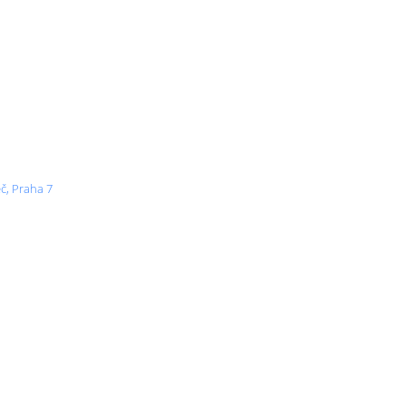
eč, Praha 7