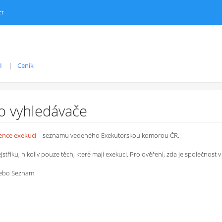
ct
I
Ceník
ro vyhledávače
dence exekucí
– seznamu vedeného Exekutorskou komorou ČR.
íku, nikoliv pouze těch, které mají exekuci. Pro ověření, zda je společnost v 
 nebo Seznam.