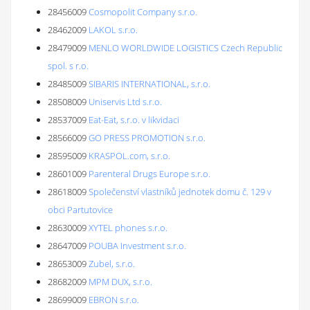
28456009
Cosmopolit Company s.r.o.
28462009
LAKOL s.r.o.
28479009
MENLO WORLDWIDE LOGISTICS Czech Republic
spol. s r.o.
28485009
SIBARIS INTERNATIONAL, s.r.o.
28508009
Uniservis Ltd s.r.o.
28537009
Eat-Eat, s.r.o. v likvidaci
28566009
GO PRESS PROMOTION s.r.o.
28595009
KRASPOL.com, s.r.o.
28601009
Parenteral Drugs Europe s.r.o.
28618009
Společenství vlastníků jednotek domu č. 129 v
obci Partutovice
28630009
XYTEL phones s.r.o.
28647009
POUBA Investment s.r.o.
28653009
Zubel, s.r.o.
28682009
MPM DUX, s.r.o.
28699009
EBRON s.r.o.