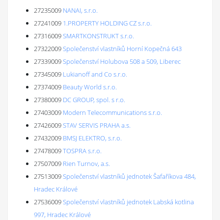
27235009
NANAI, s.r.o.
27241009
1.PROPERTY HOLDING CZ s.r.o.
27316009
SMARTKONSTRUKT s.r.o.
27322009
Společenství vlastníků Horní Kopečná 643
27339009
Společenství Holubova 508 a 509, Liberec
27345009
Lukianoff and Co s.r.o.
27374009
Beauty World s.r.o.
27380009
DC GROUP, spol. s r.o.
27403009
Modern Telecommunications s.r.o.
27426009
STAV SERVIS PRAHA a.s.
27432009
BMSJ ELEKTRO, s.r.o.
27478009
TOSPRA s.r.o.
27507009
Rien Turnov, a.s.
27513009
Společenství vlastníků jednotek Šafaříkova 484,
Hradec Králové
27536009
Společenství vlastníků jednotek Labská kotlina
997, Hradec Králové