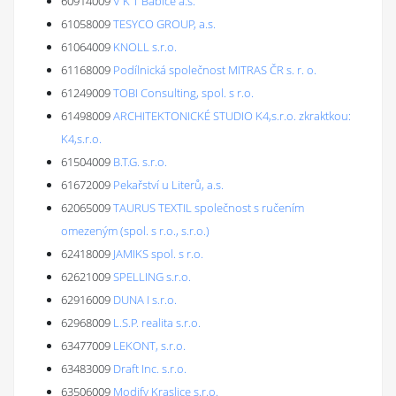
60914009
V K T Babice a.s.
61058009
TESYCO GROUP, a.s.
61064009
KNOLL s.r.o.
61168009
Podílnická společnost MITRAS ČR s. r. o.
61249009
TOBI Consulting, spol. s r.o.
61498009
ARCHITEKTONICKÉ STUDIO K4,s.r.o. zkraktkou:
K4,s.r.o.
61504009
B.T.G. s.r.o.
61672009
Pekařství u Literů, a.s.
62065009
TAURUS TEXTIL společnost s ručením
omezeným (spol. s r.o., s.r.o.)
62418009
JAMIKS spol. s r.o.
62621009
SPELLING s.r.o.
62916009
DUNA I s.r.o.
62968009
L.S.P. realita s.r.o.
63477009
LEKONT, s.r.o.
63483009
Draft Inc. s.r.o.
63506009
Modify Kraslice s.r.o.