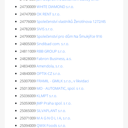
24730009
WHITE DIAMOND s.r.o.
24747009
OK RENT s.r.o.
24776009
Společenství vlastníků Žerotínova 1272/45
24782009
SIVIS s.r.o.
24799009
Společenství pro dům Na Šmukýřce 916
24805009
Sindibad com. s.r.o.
24811009
RBB GROUP s.r.o.
24828009
Fabron Business, a.s.
24834009
Amendola, s.r.o.
24840009
OPTIX-CZ s.r.o.
25007009
FRAMIL - GMILK s.r.o., v likvidaci
25013009
MO - AUTOMATIC, spol. s r.o.
25036009
KLMPT s.r.o.
25059009
JMP Praha spol. s r.o.
25065009
SILVAPLANT s.r.o.
25071009
M A G N O L I A, s.r.o.
25094009
QWIX Foods s.r.o.