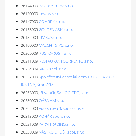
26124009
Balance Praha s.r.o.
26130009
Loveks s.r.o.
26147009
COMBEK, s.r.o.
26153009
GOLDEN ARK, s.r.o.
26182009
TIMBUS s.r.o.
26199009
MALCH - STAV, s.r.o.
26205009
RUSTO-ROSTI s.r.o.
26211009
RESTAURANT SORRENTO s.r.o.
26234009
IVRIS, spol. s r.o.
26257009
Společenství vlastníků domu 3728 - 3729 U
Rejdiště, Kroměříž
26263009
Jiří Vaněk, SV-LOGISTIC, s.r.o.
26286009
OÁZA HM s.r.o.
26292009
Foerstrova 9, společenství
26315009
KOHÁR spol.s r.o.
26321009
YARN TRADING s.r.o.
26338009
NÁSTROJE J.L.Š., spol. s r.o.