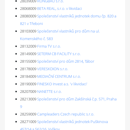
28039009
RONGBAU s.r.o.
28068009
BETA REAL, s.r.o. v likvidaci
28080009
Společenství vlastníků jednotek domu čp. 820 a
821 v Třeboni
28103009
Společenství vlastníků pro dům na ul.
Komenského č. 583
28132009
Firma TV s.r.o.
28149009
SETERM CB FACILITY s.r.o.
28155009
Společenství pro dům 2814, Tábor
28178009
VERESKDION s.r.o.
28184009
MEDIAČNÍ CENTRUM s.r.o.
28190009
FINESKO Invest a.s. 'v likvidaci'
28207009
NANETTE s.r.o.
28213009
Společenství pro dům Zakšínská č.p. 571, Praha
9
28259009
Campleaders Czech republic s.r.o.
28271009
Společenství vlastníků jednotek Puškinova
457/14 a 562/16, Vyškov