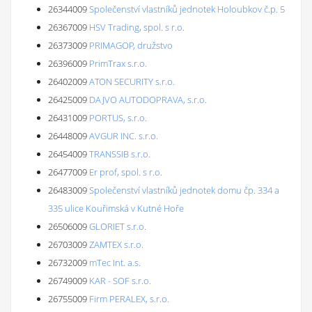
26344009
Společenství vlastníků jednotek Holoubkov č.p. 5
26367009
HSV Trading, spol. s r.o.
26373009
PRIMAGOP, družstvo
26396009
PrimTrax s.r.o.
26402009
ATON SECURITY s.r.o.
26425009
DAJVO AUTODOPRAVA, s.r.o.
26431009
PORTUS, s.r.o.
26448009
AVGUR INC. s.r.o.
26454009
TRANSSIB s.r.o.
26477009
Er prof, spol. s r.o.
26483009
Společenství vlastníků jednotek domu čp. 334 a
335 ulice Kouřimská v Kutné Hoře
26506009
GLORIET s.r.o.
26703009
ZAMTEX s.r.o.
26732009
mTec Int. a.s.
26749009
KAR - SOF s.r.o.
26755009
Firm PERALEX, s.r.o.