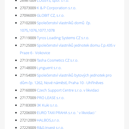
26981009
LOGSYS, spol. s r.o.
27073009
K & P Corporation s.r.o.
27096009
GLOBIT CZ, s.r.o.
27102009
Společenství vlastníků domů čp.
1075,1076,1077,1078
27119009
Tyros Loading Systems CZ s.r.o.
27125009
Společenství vlastníků jednotek domu č.p.435 v
Praze 6 - Vokovice
27131009
Tasha Cosmetics CZ s.r.o.
27148009
Lynguent s.r.o.
27154009
Společenství vlastníků bytových jednotek pro
dům čp. 1262, Nové náměstí, Praha 10 - Uhříněves
27160009
Czech Support Centre s.r.o. v likvidaci
27177009
PRO LEASE s.r.o.
27183009
3K Kuki s.r.o.
27206009
EURO TAXI PRAHA s.r.o. ' v likvidaci '
27212009
HALBOS,s.r.o.
27229009
R&G Invest s.r.o.