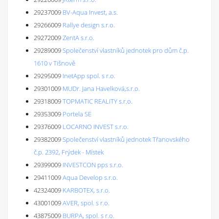
29237009
BV-Aqua Invest, a.s.
29266009
Rallye design s.r.o.
29272009
ZentA s.r.o.
29289009
Společenství vlastníků jednotek pro dům č.p.
1610 v Tišnově
29295009
InetApp spol. s r.o.
29301009
MUDr. Jana Havelková,s.r.o.
29318009
TOPMATIC REALITY s.r.o.
29353009
Portela SE
29376009
LOCARNO INVEST s.r.o.
29382009
Společenství vlastníků jednotek Třanovského
č.p. 2392, Frýdek - Místek
29399009
INVESTCON pps s.r.o.
29411009
Aqua Develop s.r.o.
42324009
KARBOTEX, s.r.o.
43001009
AVER, spol. s r.o.
43875009
BURPA, spol. s r.o.