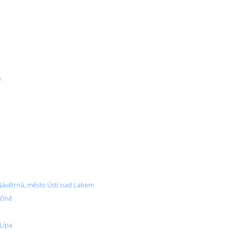
.
 Návětrná, město Ústí nad Labem
ěčíně
 Lípa