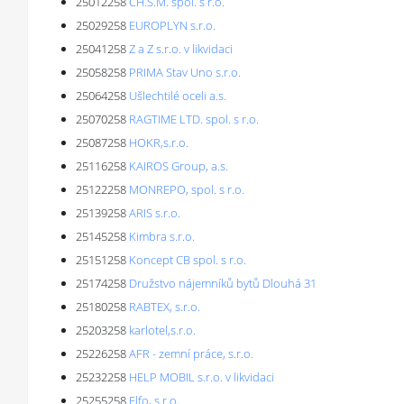
25012258
CH.S.M. spol. s r.o.
25029258
EUROPLYN s.r.o.
25041258
Z a Z s.r.o. v likvidaci
25058258
PRIMA Stav Uno s.r.o.
25064258
Ušlechtilé oceli a.s.
25070258
RAGTIME LTD. spol. s r.o.
25087258
HOKR,s.r.o.
25116258
KAIROS Group, a.s.
25122258
MONREPO, spol. s r.o.
25139258
ARIS s.r.o.
25145258
Kimbra s.r.o.
25151258
Koncept CB spol. s r.o.
25174258
Družstvo nájemníků bytů Dlouhá 31
25180258
RABTEX, s.r.o.
25203258
karlotel,s.r.o.
25226258
AFR - zemní práce, s.r.o.
25232258
HELP MOBIL s.r.o. v likvidaci
25255258
Elfo, s.r.o.