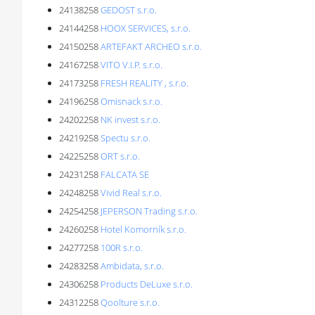
24138258
GEDOST s.r.o.
24144258
HOOX SERVICES, s.r.o.
24150258
ARTEFAKT ARCHEO s.r.o.
24167258
VITO V.I.P. s.r.o.
24173258
FRESH REALITY , s.r.o.
24196258
Omisnack s.r.o.
24202258
NK invest s.r.o.
24219258
Spectu s.r.o.
24225258
ORT s.r.o.
24231258
FALCATA SE
24248258
Vivid Real s.r.o.
24254258
JEPERSON Trading s.r.o.
24260258
Hotel Komorník s.r.o.
24277258
100R s.r.o.
24283258
Ambidata, s.r.o.
24306258
Products DeLuxe s.r.o.
24312258
Qoolture s.r.o.