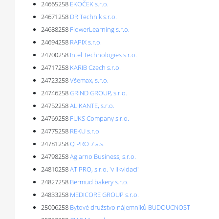
24665258
EKOČEK s.r.o.
24671258
DR Technik s.r.o.
24688258
FlowerLearning s.r.o.
24694258
RAPIX s.r.o.
24700258
Intel Technologies s.r.o.
24717258
KARIB Czech s.r.o.
24723258
Všemax, s.r.o.
24746258
GRIND GROUP, s.r.o.
24752258
ALIKANTE, s.r.o.
24769258
FUKS Company s.r.o.
24775258
REKU s.r.o.
24781258
Q PRO 7 a.s.
24798258
Agiarno Business, s.r.o.
24810258
AT PRO, s.r.o. 'v likvidaci'
24827258
Bermud bakery s.r.o.
24833258
MEDICORE GROUP s.r.o.
25006258
Bytové družstvo nájemníků BUDOUCNOST