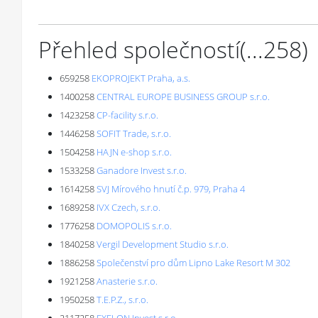
Přehled společností
(...
258
)
659258
EKOPROJEKT Praha, a.s.
1400258
CENTRAL EUROPE BUSINESS GROUP s.r.o.
1423258
CP-facility s.r.o.
1446258
SOFIT Trade, s.r.o.
1504258
HAJN e-shop s.r.o.
1533258
Ganadore Invest s.r.o.
1614258
SVJ Mírového hnutí č.p. 979, Praha 4
1689258
IVX Czech, s.r.o.
1776258
DOMOPOLIS s.r.o.
1840258
Vergil Development Studio s.r.o.
1886258
Společenství pro dům Lipno Lake Resort M 302
1921258
Anasterie s.r.o.
1950258
T.E.P.Z., s.r.o.