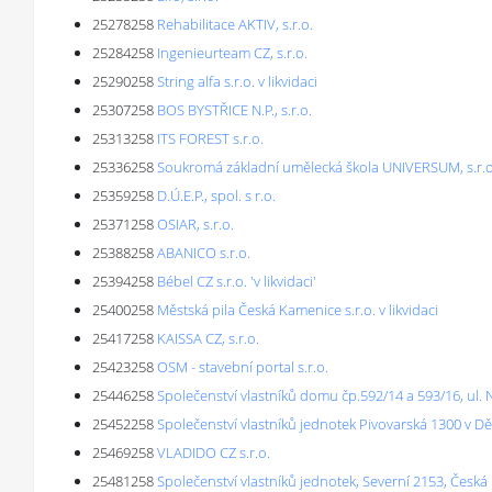
25278258
Rehabilitace AKTIV, s.r.o.
25284258
Ingenieurteam CZ, s.r.o.
25290258
String alfa s.r.o. v likvidaci
25307258
BOS BYSTŘICE N.P., s.r.o.
25313258
ITS FOREST s.r.o.
25336258
Soukromá základní umělecká škola UNIVERSUM, s.r.o
25359258
D.Ú.E.P., spol. s r.o.
25371258
OSIAR, s.r.o.
25388258
ABANICO s.r.o.
25394258
Bébel CZ s.r.o. 'v likvidaci'
25400258
Městská pila Česká Kamenice s.r.o. v likvidaci
25417258
KAISSA CZ, s.r.o.
25423258
OSM - stavební portal s.r.o.
25446258
Společenství vlastníků domu čp.592/14 a 593/16, ul.
25452258
Společenství vlastníků jednotek Pivovarská 1300 v D
25469258
VLADIDO CZ s.r.o.
25481258
Společenství vlastníků jednotek, Severní 2153, Česká