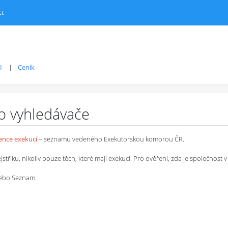
ct
I
Ceník
ro vyhledávače
dence exekucí
– seznamu vedeného Exekutorskou komorou ČR.
íku, nikoliv pouze těch, které mají exekuci. Pro ověření, zda je společnost v 
 nebo Seznam.