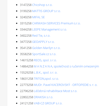
3147258
Chicshop s.r.o.
3199258
MATTIS GROUP s.r.o.
3240258
MIFAL SE
3315258
CARWASH SERVICES Premium s.r.o.
3344258
LEEPE Management s.r.o.
3402258
Red Tie, s.r.o.
3477258
GEOAPPLY s.r.o.
3541258
Golden Marilyn s.r.o.
3558258
SportSale.cz s.r.o.
14615258
REOS, spol. s r.o.
14864258
M A N Z A N A, společnost s ručením omezeným
15529258
L.B.K., spol. s r. o.
18631258
TRITON,spol. s.r.o.
22773258
MUDr. Pavel KACEROVSKÝ - ORTOPEDIE s. r. o.
22796258
Léčebná rehabilitace Most s.r.o.
22802258
DRAKISA s.r.o.
24121258
VAB-CZ GROUP s.r.o.