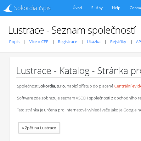
Sokordia iSpis
Úvod
Služby
Help
Conta
Lustrace - Seznam společností
Popis
Více o CEE
Registrace
Ukázka
Rejstříky
AP
Lustrace - Katalog - Stránka p
Společnost
Sokordia, s.r.o.
nabízí přístup do placené
Centrální evi
Software zde zobrazuje seznam VŠECH společností z obchodního rejstř
Tato stránka je určena pro internetové vyhledávače jako je Google
»
Zpět na Lustrace