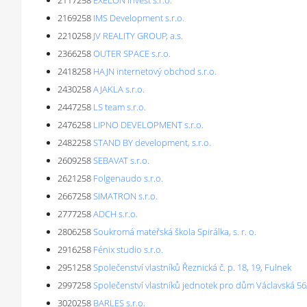
2117258
EXELON Invest s.r.o.
2169258
IMS Development s.r.o.
2210258
JV REALITY GROUP, a.s.
2366258
OUTER SPACE s.r.o.
2418258
HAJN internetový obchod s.r.o.
2430258
AJAKLA s.r.o.
2447258
LS team s.r.o.
2476258
LIPNO DEVELOPMENT s.r.o.
2482258
STAND BY development, s.r.o.
2609258
SEBAVAT s.r.o.
2621258
Folgenaudo s.r.o.
2667258
SIMATRON s.r.o.
2777258
ADCH s.r.o.
2806258
Soukromá mateřská škola Spirálka, s. r. o.
2916258
Fénix studio s.r.o.
2951258
Společenství vlastníků Řeznická č. p. 18, 19, Fulnek
2997258
Společenství vlastníků jednotek pro dům Václavská 56/I
3020258
BARLES s.r.o.