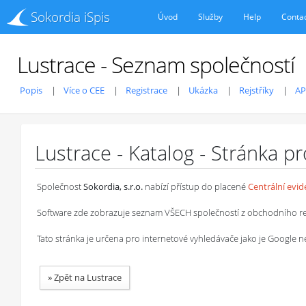
Sokordia iSpis
Úvod
Služby
Help
Conta
Lustrace - Seznam společností
Popis
Více o CEE
Registrace
Ukázka
Rejstříky
AP
Lustrace - Katalog - Stránka p
Společnost
Sokordia, s.r.o.
nabízí přístup do placené
Centrální evi
Software zde zobrazuje seznam VŠECH společností z obchodního rejstř
Tato stránka je určena pro internetové vyhledávače jako je Google
»
Zpět na Lustrace