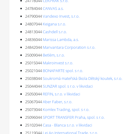
24778044
CEKPRAK s.r.o.
24784044
CANVAS a.s.
24790044
Vandexo Invest, s.r.o.
24807044
Keigana s.r.o.
24813044
Cashdell s.r.o.
24836044
Marissa Lambda, a.s.
24842044
Manvantara Corporation s.r.o.
25009044
Betlém, s.r.o.
25015044
Makroinvest s.r.o.
25021044
BONAPARTE spol. s r.o.
25038044
Soukromá mateřská škola Dětský koutek, s.r.o.
25044044
SUNZAR spol. s r.o. v likvidaci
25050044
REFIN, s.r.o. v likvidaci
25067044
Aber Faber, s.r.o.
25073044
Komlex Trading, spol. s r.o.
25096044
SPORT TRANSFER Praha, spol. s r.o.
25102044
Casa - Blanca s.r.o. v likvidaci
25119044
Lei Ao International Trade, s.r.o.