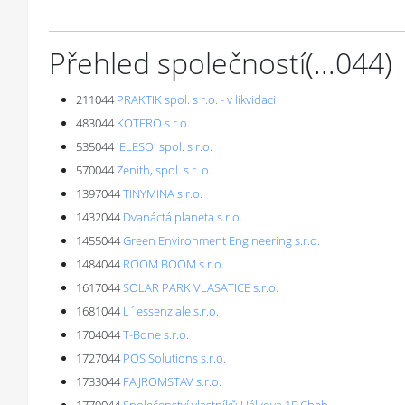
Přehled společností
(...
044
)
211044
PRAKTIK spol. s r.o. - v likvidaci
483044
KOTERO s.r.o.
535044
'ELESO' spol. s r.o.
570044
Zenith, spol. s r. o.
1397044
TINYMINA s.r.o.
1432044
Dvanáctá planeta s.r.o.
1455044
Green Environment Engineering s.r.o.
1484044
ROOM BOOM s.r.o.
1617044
SOLAR PARK VLASATICE s.r.o.
1681044
L´essenziale s.r.o.
1704044
T-Bone s.r.o.
1727044
POS Solutions s.r.o.
1733044
FAJROMSTAV s.r.o.