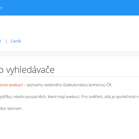
ct
I
Ceník
ro vyhledávače
dence exekucí
– seznamu vedeného Exekutorskou komorou ČR.
íku, nikoliv pouze těch, které mají exekuci. Pro ověření, zda je společnost v 
 nebo Seznam.