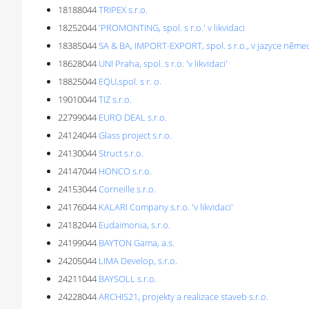
18188044
TRIPEX s.r.o.
18252044
'PROMONTING, spol. s r.o.' v likvidaci
18385044
SA & BA, IMPORT-EXPORT, spol. s r.o., v jazyce n
18628044
UNI Praha, spol. s r.o. 'v likvidaci'
18825044
EQU,spol. s r. o.
19010044
TIZ s.r.o.
22799044
EURO DEAL s.r.o.
24124044
Glass project s.r.o.
24130044
Struct s.r.o.
24147044
HONCO s.r.o.
24153044
Corneille s.r.o.
24176044
KALARI Company s.r.o. 'v likvidaci'
24182044
Eudaimonia, s.r.o.
24199044
BAYTON Gama, a.s.
24205044
LIMA Develop, s.r.o.
24211044
BAYSOLL s.r.o.
24228044
ARCHIS21, projekty a realizace staveb s.r.o.