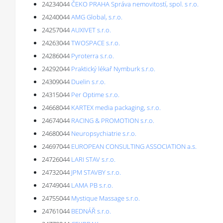
24234044
ČEKO PRAHA Správa nemovitostí, spol. s r.o.
24240044
AMG Global, s.r.o.
24257044
AUXIVET s.r.o.
24263044
TWOSPACE s.r.o.
24286044
Pyroterra s.r.o.
24292044
Praktický lékař Nymburk s.r.o.
24309044
Duelin s.r.o.
24315044
Per Optime s.r.o.
24668044
KARTEX media packaging, s.r.o.
24674044
RACING & PROMOTION s.r.o.
24680044
Neuropsychiatrie s.r.o.
24697044
EUROPEAN CONSULTING ASSOCIATION a.s.
24726044
LARI STAV s.r.o.
24732044
JPM STAVBY s.r.o.
24749044
LAMA PB s.r.o.
24755044
Mystique Massage s.r.o.
24761044
BEDNÁŘ s.r.o.