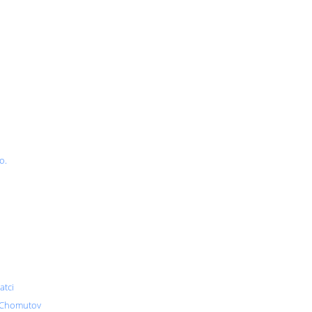
o.
atci
, Chomutov