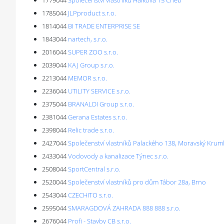
1779044
Společenství vlastníků Hálkova 15 Cheb
1785044
JLPproduct s.r.o.
1814044
BI TRADE ENTERPRISE SE
1843044
nartech, s.r.o.
2016044
SUPER ZOO s.r.o.
2039044
KAJ Group s.r.o.
2213044
MEMOR s.r.o.
2236044
UTILITY SERVICE s.r.o.
2375044
BRANALDI Group s.r.o.
2381044
Gerana Estates s.r.o.
2398044
Relic trade s.r.o.
2427044
Společenství vlastníků Palackého 138, Moravský Krum
2433044
Vodovody a kanalizace Týnec s.r.o.
2508044
SportCentral s.r.o.
2520044
Společenství vlastníků pro dům Tábor 28a, Brno
2543044
CZECHITO s.r.o.
2595044
SMARAGDOVÁ ZAHRADA 888 888 s.r.o.
2676044
Profi - Stavby CB s.r.o.