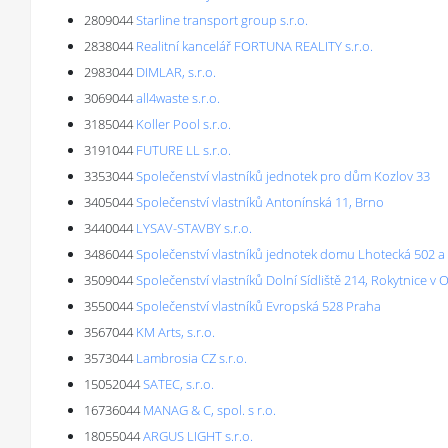
2809044
Starline transport group s.r.o.
2838044
Realitní kancelář FORTUNA REALITY s.r.o.
2983044
DIMLAR, s.r.o.
3069044
all4waste s.r.o.
3185044
Koller Pool s.r.o.
3191044
FUTURE LL s.r.o.
3353044
Společenství vlastníků jednotek pro dům Kozlov 33
3405044
Společenství vlastníků Antonínská 11, Brno
3440044
LYSAV-STAVBY s.r.o.
3486044
Společenství vlastníků jednotek domu Lhotecká 502 a
3509044
Společenství vlastníků Dolní Sídliště 214, Rokytnice v 
3550044
Společenství vlastníků Evropská 528 Praha
3567044
KM Arts, s.r.o.
3573044
Lambrosia CZ s.r.o.
15052044
SATEC, s.r.o.
16736044
MANAG & C, spol. s r.o.
18055044
ARGUS LIGHT s.r.o.