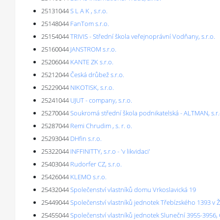
25131044
S L A K , s.r.o.
25148044
FanTom s.r.o.
25154044
TRIVIS - Střední škola veřejnoprávní Vodňany, s.r.o.
25160044
JANSTROM s.r.o.
25206044
KANTE ZK s.r.o.
25212044
Česká drůbež s.r.o.
25229044
NIKOTISK, s.r.o.
25241044
UJUT - company, s.r.o.
25270044
Soukromá střední škola podnikatelská - ALTMAN, s.r.
25287044
Remi Chrudim , s. r. o.
25293044
DHfin s.r.o.
25322044
INFFINITTY, s.r.o - 'v likvidaci'
25403044
Rudorfer CZ, s.r.o.
25426044
KLEMO s.r.o.
25432044
Společenství vlastníků domu Vrkoslavická 19
25449044
Společenství vlastníků jednotek Třebízského 1393 v Ž
25455044
Společenství vlastníků jednotek Sluneční 3955-3956