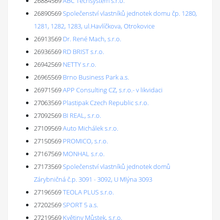
26884569
ABC Techsystem s.r.o.
26890569
Společenství vlastníků jednotek domu čp. 1280,
1281, 1282, 1283, ul.Havlíčkova, Otrokovice
26913569
Dr. René Mach, s.r.o.
26936569
RD BRIST s.r.o.
26942569
NETTY s.r.o.
26965569
Brno Business Park a.s.
26971569
APP Consulting CZ, s.r.o.- v likvidaci
27063569
Plastipak Czech Republic s.r.o.
27092569
BI REAL, s.r.o.
27109569
Auto Michálek s.r.o.
27150569
PROMICO, s.r.o.
27167569
MONHAL s.r.o.
27173569
Společenství vlastníků jednotek domů
Zárybničná č.p. 3091 - 3092, U Mlýna 3093
27196569
TEOLA PLUS s.r.o.
27202569
SPORT 5 a.s.
27219569
Květiny Můstek, s.r.o.