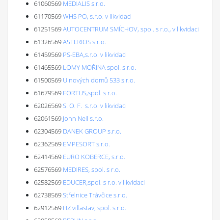
61060569
MEDIALIS s.r.o.
61170569
WHS PO, s.r.o. v likvidaci
61251569
AUTOCENTRUM SMÍCHOV, spol. s r.o., v likvidaci
61326569
ASTERIOS s.r.o.
61459569
PS-EBA,s.r.o. v likvidaci
61465569
LOMY MOŘINA spol. s r.o.
61500569
U nových domů 533 s.r.o.
61679569
FORTUS,spol. s r.o.
62026569
S. O. F. s.r.o. v likvidaci
62061569
John Nell s.r.o.
62304569
DANEK GROUP s.r.o.
62362569
EMPESORT s.r.o.
62414569
EURO KOBERCE, s.r.o.
62576569
MEDIRES, spol. s r.o.
62582569
EDUCER,spol. s r.o. v likvidaci
62738569
Střelnice Trávčice s.r.o.
62912569
HZ villastav, spol. s r.o.