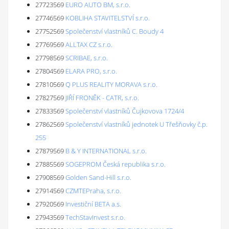
27723569
EURO AUTO BM, s.r.o.
27746569
KOBLIHA STAVITELSTVÍ s.r.o.
27752569
Společenství vlastníků C. Boudy 4
27769569
ALLTAX CZ s.r.o.
27798569
SCRIBAE, s.r.o.
27804569
ELARA PRO, s.r.o.
27810569
Q PLUS REALITY MORAVA s.r.o.
27827569
JIŘÍ FRONĚK - CATR, s.r.o.
27833569
Společenství vlastníků Čujkovova 1724/4
27862569
Společenství vlastníků jednotek U Třešňovky č.p.
255
27879569
B & Y INTERNATIONAL s.r.o.
27885569
SOGEPROM Česká republika s.r.o.
27908569
Golden Sand-Hill s.r.o.
27914569
CZMTEPraha, s.r.o.
27920569
Investiční BETA a.s.
27943569
TechStavInvest s.r.o.