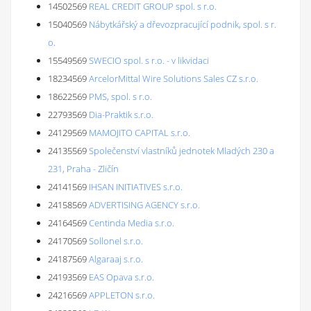
14502569
REAL CREDIT GROUP spol. s r.o.
15040569
Nábytkářský a dřevozpracující podnik, spol. s r.
o.
15549569
SWECIO spol. s r.o. - v likvidaci
18234569
ArcelorMittal Wire Solutions Sales CZ s.r.o.
18622569
PMS, spol. s r.o.
22793569
Dia-Praktik s.r.o.
24129569
MAMOJITO CAPITAL s.r.o.
24135569
Společenství vlastníků jednotek Mladých 230 a
231, Praha - Zličín
24141569
IHSAN INITIATIVES s.r.o.
24158569
ADVERTISING AGENCY s.r.o.
24164569
Centinda Media s.r.o.
24170569
Sollonel s.r.o.
24187569
Algaraaj s.r.o.
24193569
EAS Opava s.r.o.
24216569
APPLETON s.r.o.