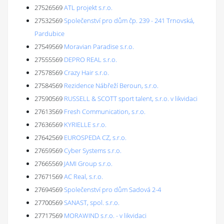
27526569
ATL projekt s.r.o.
27532569
Společenství pro dům čp. 239 - 241 Trnovská,
Pardubice
27549569
Moravian Paradise s.r.o.
27555569
DEPRO REAL s.r.o.
27578569
Crazy Hair s.r.o.
27584569
Rezidence Nábřeží Beroun, s.r.o.
27590569
RUSSELL & SCOTT sport talent, s.r.o. v likvidaci
27613569
Fresh Communication, s.r.o.
27636569
KYRIELLE s.r.o.
27642569
EUROSPEDA CZ, s.r.o.
27659569
Cyber Systems s.r.o.
27665569
JAMI Group s.r.o.
27671569
AC Real, s.r.o.
27694569
Společenství pro dům Sadová 2-4
27700569
SANAST, spol. s.r.o.
27717569
MORAWIND s.r.o. - v likvidaci