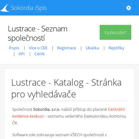
Sokordia iSpis
Lustrace - Seznam
Vyzkoušet!
společností
Popis
Více o CEE
Registrace
Ukázka
Rejstříky
API
Ceník
Lustrace - Katalog - Stránka
pro vyhledávače
Společnost
Sokordia, s.r.o.
nabízí přístup do placené
Centrální
evidence exekucí
– seznamu vedeného Exekutorskou komorou
ČR.
Software zde zobrazuje seznam VŠECH společností z