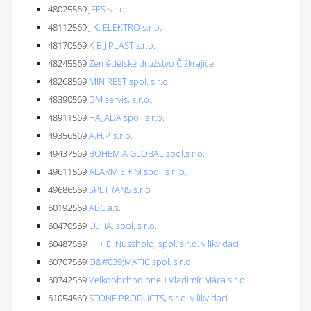
48025569
JEES s.r.o.
48112569
J.K. ELEKTRO s.r.o.
48170569
K B J PLAST s.r.o.
48245569
Zemědělské družstvo Čížkrajíce
48268569
MINIREST spol. s r.o.
48390569
DM servis, s.r.o.
48911569
HAJADA spol. s r.o.
49356569
A.H.P. s.r.o.
49437569
BOHEMIA GLOBAL spol.s r.o.
49611569
ALARM E + M spol. s r. o.
49686569
SPETRANS s.r.o
60192569
ABC a.s.
60470569
LUHA, spol. s r.o.
60487569
H. + E. Nusshold, spol. s r.o. v likvidaci
60707569
O&#039;MATIC spol. s r.o.
60742569
Velkoobchod pneu Vladimír Máca s.r.o.
61054569
STONE PRODUCTS, s.r.o. v likvidaci