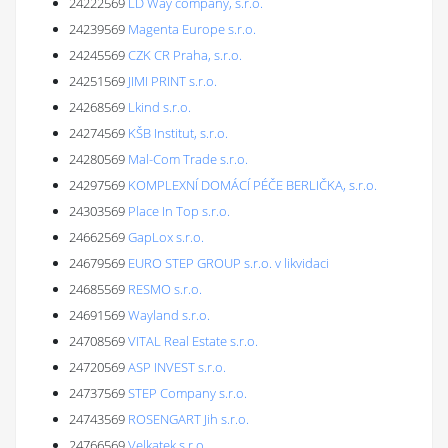
24222569
LD Way company, s.r.o.
24239569
Magenta Europe s.r.o.
24245569
CZK CR Praha, s.r.o.
24251569
JIMI PRINT s.r.o.
24268569
Lkind s.r.o.
24274569
KŠB Institut, s.r.o.
24280569
Mal-Com Trade s.r.o.
24297569
KOMPLEXNÍ DOMÁCÍ PÉČE BERLIČKA, s.r.o.
24303569
Place In Top s.r.o.
24662569
GapLox s.r.o.
24679569
EURO STEP GROUP s.r.o. v likvidaci
24685569
RESMO s.r.o.
24691569
Wayland s.r.o.
24708569
VITAL Real Estate s.r.o.
24720569
ASP INVEST s.r.o.
24737569
STEP Company s.r.o.
24743569
ROSENGART Jih s.r.o.
24766569
Velkatek s.r.o.