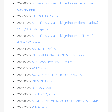
26299569
Společenství vlastníků jednotek Helfertova
508/7B,Brno
26305569
LAROCHA.CZ s.r.o.
26311569
Společenství vlastníků jednotek domu Sadová
1155,1156, Napajedla
26328569
Společenství vlastníků jednotek Fučíkova č.p.:
471 a 472, Planá
26334569
AK HOFI Plzeň, s.r.o.
26392569
INTERNATIONAL FOOD SERVICE s.r.o.
26415569
A - CLASS Service s.r.o. v likvidaci
26421569
AGLO s.r.o.
26444569
AUTODÍLY ŠPINDLER HOLDING a.s.
26450569
DP MÓDA s.r.o.
26467569
RESTAG, s.r.o.
26473569
EL-TI & CO, s.r.o.
26496569
SPOLEČENSTVÍ DOMU POD STARÝMI STROMY
26502569
VITOstav s.r.o.