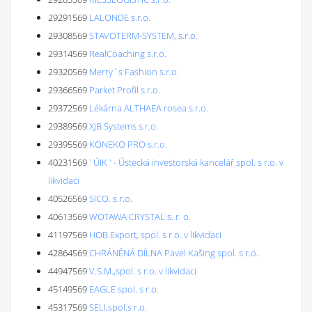
29291569
LALONDE s.r.o.
29308569
STAVOTERM-SYSTEM, s.r.o.
29314569
RealCoaching s.r.o.
29320569
Merry´s Fashion s.r.o.
29366569
Parket Profil s.r.o.
29372569
Lékárna ALTHAEA rosea s.r.o.
29389569
XJB Systems s.r.o.
29395569
KONEKO PRO s.r.o.
40231569
' ÚIK ' - Ústecká investorská kancelář spol. s r.o. v
likvidaci
40526569
SICO. s.r.o.
40613569
WOTAWA CRYSTAL s. r. o.
41197569
HOB Export, spol. s r.o. v likvidaci
42864569
CHRÁNĚNÁ DÍLNA Pavel Kašing spol. s r.o.
44947569
V.S.M.,spol. s r.o. v likvidaci
45149569
EAGLE spol. s r.o.
45317569
SELI,spol.s r.o.