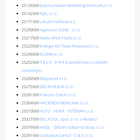
25136569
East European Marketing Centrum, s.r.o.
25142569
RIJA, s.r.o.
25171569
Libuše Vaňková a.s.
25200569
Agentura DUNA - s.r.o.
25217569
Radio West Plzeň, s.r.o.
25223569
Energie AG Teplo Rokycany s.r.o.
25246569
KLEHIN s.r.o.
25252569
T E L E - A N R A společnost s ručením
omezeným
25269569
Ekoplanet s.r.o.
25275569
DELTA M & M s.r.o.
25281569
Franzini Czech s.r.o.
25304569
HACIENDA MEXICANA s.r.o.
25310569
AUTO - HUKR - VETERAN s.r.o.
25327569
BILLPOOL, spol. s r.o. v likvidaci
25379569
AHOL - Střední odborná škola, s.r.o.
25391569
Svatopluk Carbol - C & S s.r.o.