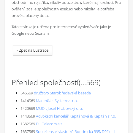
obchodního rejstříku, nikoliv pouze těch, které mají exekuci. Pro
ověření, zda je společnost v exekuci nebo nikoliv, je potřeba
provést placený dotaz.
Tato stránka je určena pro internetové vyhledávače jako je
Google nebo Seznam.
»
Zpět na Lustrace
Přehled společností
(...
569
)
546569
družstvo Starobřeclavská beseda
1414569
Made4Net Systems s.r.o.
1420569
MUDr. Josef Hrabovský s.r.o.
1443569
Advokátní kancelář Kapitánová & Kapitán s.r.o.
1582569
DH Telecom a.s.
1657569
Společenství vlastníků Roudnická 395, Děčín III