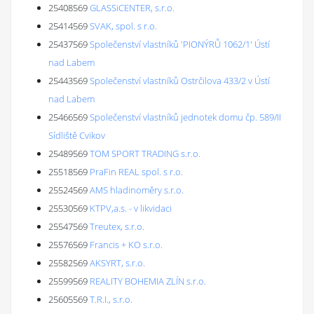
25408569
GLASSiCENTER, s.r.o.
25414569
SVAK, spol. s r.o.
25437569
Společenství vlastníků 'PIONÝRŮ 1062/1' Ústí
nad Labem
25443569
Společenství vlastníků Ostrčilova 433/2 v Ústí
nad Labem
25466569
Společenství vlastníků jednotek domu čp. 589/II
Sídliště Cvikov
25489569
TOM SPORT TRADING s.r.o.
25518569
PraFin REAL spol. s r.o.
25524569
AMS hladinoměry s.r.o.
25530569
KTPV,a.s. - v likvidaci
25547569
Treutex, s.r.o.
25576569
Francis + KO s.r.o.
25582569
AKSYRT, s.r.o.
25599569
REALITY BOHEMIA ZLÍN s.r.o.
25605569
T.R.I., s.r.o.