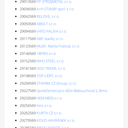
29013569
PP STROJMETAL s.r.o.
29036569
A+H STAVBY spol. s r.o.
29042569
RELOVE, s.r.o.
29059569
ABOLT s.r.o.
29094569
VATO PALIVA s.r.o.
29117569
ABP stavby s.r.o.
29123569
MUDr. Marta Fialová, s.r.o.
29146569
18PRO s.r.o.
29152569
RIKO STEEL s.r.o.
29181569
ISOS TRADE, s.r.o.
29198569
TOP CERT, s.r.o.
29204569
STAVMA CZ Group, s.r.o.
29227569
Společenství pro dům Blatouchová 5, Brno
29233569
HEM MEDI s.r.o.
29256569
Airo s.r.o.
29262569
KURTA CZ s.r.o.
29279569
KOVO HAVRÁNEK s.r.o.
29285569
RIESSLOGISTIC s.r.o.