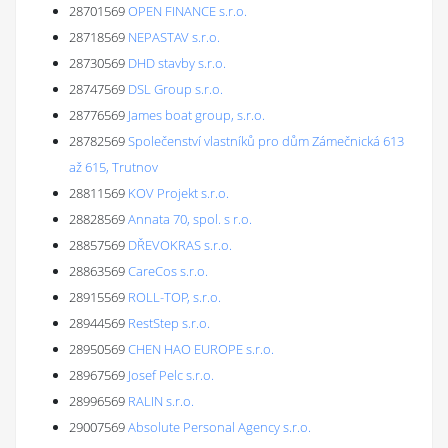
28701569
OPEN FINANCE s.r.o.
28718569
NEPASTAV s.r.o.
28730569
DHD stavby s.r.o.
28747569
DSL Group s.r.o.
28776569
James boat group, s.r.o.
28782569
Společenství vlastníků pro dům Zámečnická 613
až 615, Trutnov
28811569
KOV Projekt s.r.o.
28828569
Annata 70, spol. s r.o.
28857569
DŘEVOKRAS s.r.o.
28863569
CareCos s.r.o.
28915569
ROLL-TOP, s.r.o.
28944569
RestStep s.r.o.
28950569
CHEN HAO EUROPE s.r.o.
28967569
Josef Pelc s.r.o.
28996569
RALIN s.r.o.
29007569
Absolute Personal Agency s.r.o.