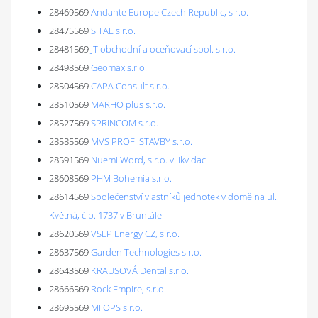
28469569
Andante Europe Czech Republic, s.r.o.
28475569
SITAL s.r.o.
28481569
JT obchodní a oceňovací spol. s r.o.
28498569
Geomax s.r.o.
28504569
CAPA Consult s.r.o.
28510569
MARHO plus s.r.o.
28527569
SPRINCOM s.r.o.
28585569
MVS PROFI STAVBY s.r.o.
28591569
Nuemi Word, s.r.o. v likvidaci
28608569
PHM Bohemia s.r.o.
28614569
Společenství vlastníků jednotek v domě na ul.
Květná, č.p. 1737 v Bruntále
28620569
VSEP Energy CZ, s.r.o.
28637569
Garden Technologies s.r.o.
28643569
KRAUSOVÁ Dental s.r.o.
28666569
Rock Empire, s.r.o.
28695569
MIJOPS s.r.o.