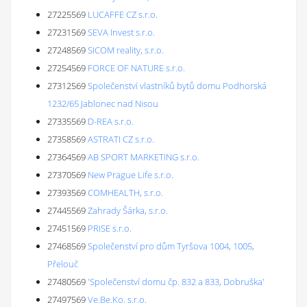
27225569
LUCAFFE CZ s.r.o.
27231569
SEVA Invest s.r.o.
27248569
SICOM reality, s.r.o.
27254569
FORCE OF NATURE s.r.o.
27312569
Společenství vlastníků bytů domu Podhorská
1232/65 Jablonec nad Nisou
27335569
D-REA s.r.o.
27358569
ASTRATI CZ s.r.o.
27364569
AB SPORT MARKETING s.r.o.
27370569
New Prague Life s.r.o.
27393569
COMHEALTH, s.r.o.
27445569
Zahrady Šárka, s.r.o.
27451569
PRISE s.r.o.
27468569
Společenství pro dům Tyršova 1004, 1005,
Přelouč
27480569
'Společenství domu čp. 832 a 833, Dobruška'
27497569
Ve.Be.Ko. s.r.o.