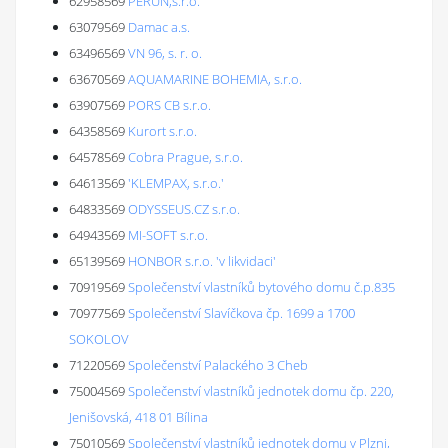
62958569
PERUN,s.r.o.
63079569
Damac a.s.
63496569
VN 96, s. r. o.
63670569
AQUAMARINE BOHEMIA, s.r.o.
63907569
PORS CB s.r.o.
64358569
Kurort s.r.o.
64578569
Cobra Prague, s.r.o.
64613569
'KLEMPAX, s.r.o.'
64833569
ODYSSEUS.CZ s.r.o.
64943569
MI-SOFT s.r.o.
65139569
HONBOR s.r.o. 'v likvidaci'
70919569
Společenství vlastníků bytového domu č.p.835
70977569
Společenství Slavíčkova čp. 1699 a 1700
SOKOLOV
71220569
Společenství Palackého 3 Cheb
75004569
Společenství vlastníků jednotek domu čp. 220,
Jenišovská, 418 01 Bílina
75010569
Společenství vlastníků jednotek domu v Plzni,