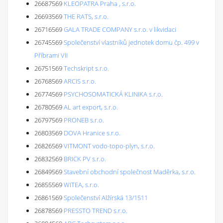
26687569
KLEOPATRA Praha , s.r.o.
26693569
THE RATS, s.r.o.
26716569
GALA TRADE COMPANY s.r.o. v likvidaci
26745569
Společenství vlastníků jednotek domu čp. 499 v
Příbrami VII
26751569
Techskript s.r.o.
26768569
ARCIS s.r.o.
26774569
PSYCHOSOMATICKÁ KLINIKA s.r.o.
26780569
AL art export, s.r.o.
26797569
PRONEB s.r.o.
26803569
DOVA Hranice s.r.o.
26826569
VITMONT vodo-topo-plyn, s.r.o.
26832569
BRICK PV s.r.o.
26849569
Stavební obchodní společnost Maděrka, s.r.o.
26855569
WITEA, s.r.o.
26861569
Společenství Alžírská 13/1511
26878569
PRESSTO TREND s.r.o.