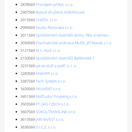
2878569
Pronájem přátel, s.r.o.
2907569
Bytové družstvo AGRAhouse
2913569
CHIZOL s.r.o.
2994569
Studio Rezonáta s.r.o.
3011569
Společenství vlastníků domu 784, Vratimov
3034569
Psychiatrická ordinace MUDr. Jiří Marek, s.r.o.
3121569
M.S. Host s.r.o.
3150569
Společenství vlastníků Betlémská 7
3231569
Jak se sluší a patří, s. r. o.
3283569
ANAVER s.r.o.
3387569
Tech System s.r.o.
3439569
AKUVENT s.r.o.
3451569
MidTudor Property,s.r.o.
3503569
PT GAS CZECH s.r.o.
3607569
SOKOLTRANSLINE s.r.o.
3613569
JARI INVEST s.r.o.
3636569
D.I.C.Z. s.r.o.