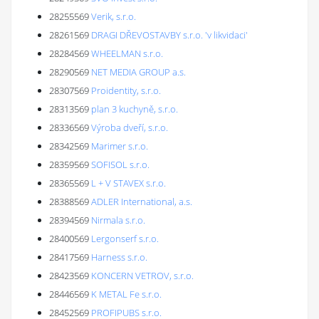
28255569
Verik, s.r.o.
28261569
DRAGI DŘEVOSTAVBY s.r.o. 'v likvidaci'
28284569
WHEELMAN s.r.o.
28290569
NET MEDIA GROUP a.s.
28307569
Proidentity, s.r.o.
28313569
plan 3 kuchyně, s.r.o.
28336569
Výroba dveří, s.r.o.
28342569
Marimer s.r.o.
28359569
SOFISOL s.r.o.
28365569
L + V STAVEX s.r.o.
28388569
ADLER International, a.s.
28394569
Nirmala s.r.o.
28400569
Lergonserf s.r.o.
28417569
Harness s.r.o.
28423569
KONCERN VETROV, s.r.o.
28446569
K METAL Fe s.r.o.
28452569
PROFIPUBS s.r.o.