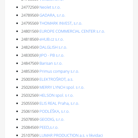
24772569
Neolet s.r.o.
24789569
GADARA, s.r.o.
24795569
THOMARK INVEST, s.r.o.
24801569
EUROPE COMMERCIAL CENTER s.r.o.
24818569
eHUB.cz s.r.o.
24824569
DALGLISH s.r.o.
24830569
JIPO - PB s.r.o.
24847569
Barisan s.r.o.
24853569
Primus company s.r.o.
25003569
ELEKTROŠROT, a.s.
25026569
MERRY LYNCH spol. s r.o.
25032569
HELSON spol. s r.o.
25055569
ELIS REAL Praha, s.r.o.
25061569
PODLÉŠKA, s.r.o.
25078569
GEODIG, s.r.o.
25084569
PEED,s.r.o.
25107569
LUMAR PRODUCTION a.s. v likvidaci