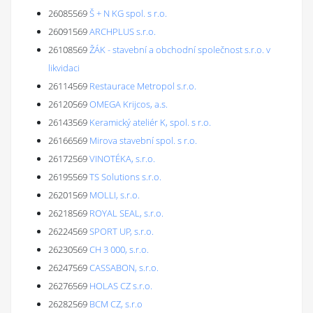
26085569
Š + N KG spol. s r.o.
26091569
ARCHPLUS s.r.o.
26108569
ŽÁK - stavební a obchodní společnost s.r.o. v
likvidaci
26114569
Restaurace Metropol s.r.o.
26120569
OMEGA Krijcos, a.s.
26143569
Keramický ateliér K, spol. s r.o.
26166569
Mirova stavební spol. s r.o.
26172569
VINOTÉKA, s.r.o.
26195569
TS Solutions s.r.o.
26201569
MOLLI, s.r.o.
26218569
ROYAL SEAL, s.r.o.
26224569
SPORT UP, s.r.o.
26230569
CH 3 000, s.r.o.
26247569
CASSABON, s.r.o.
26276569
HOLAS CZ s.r.o.
26282569
BCM CZ, s.r.o