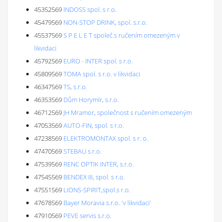
45352569
INDOSS spol. s r.o.
45479569
NON-STOP DRINK, spol. s.r.o.
45537569
S P E L E T společ.s ručením omezeným v
likvidaci
45792569
EURO - INTER spol. s r.o.
45809569
TOMA spol. s r.o. v likvidaci
46347569
TS, s.r.o.
46353569
Dům Horymír, s.r.o.
46712569
JH Mramor, společnost s ručením omezeným
47053569
AUTO-FIN, spol. s r.o.
47238569
ELEKTROMONTAX spol. s r. o.
47470569
STEBAU s.r.o.
47539569
RENC OPTIK INTER, s.r.o.
47545569
BENDEX III, spol. s r.o.
47551569
LIONS-SPIRIT,spol.s r.o.
47678569
Bayer Moravia s.r.o. 'v likvidaci'
47910569
PEVE servis s.r.o.