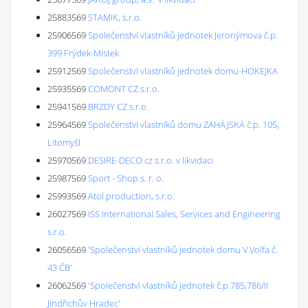
25883569
STAMIK, s.r.o.
25906569
Společenství vlastníků jednotek Jeronýmova č.p.
399 Frýdek-Místek
25912569
Společenství vlastníků jednotek domu-HOKEJKA
25935569
COMONT CZ s.r.o.
25941569
BRZDY CZ s.r.o.
25964569
Společenství vlastníků domu ZAHÁJSKÁ č.p. 105,
Litomyšl
25970569
DESIRE-DECO cz s.r.o. v likvidaci
25987569
Sport - Shop s. r. o.
25993569
Atol production, s.r.o.
26027569
ISS International Sales, Services and Engineering
s.r.o.
26056569
'Společenství vlastníků jednotek domu V.Volfa č.
43 ČB'
26062569
'Společenství vlastníků jednotek č.p.785,786/II
Jindřichův Hradec'