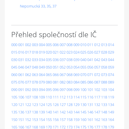
Nepomucká 33, 35, 37
Přehled společností dle IČ
000
001
002
003
004
005
006
007
008
009
010
011
012
013
014
015
016
017
018
019
020
021
022
023
024
025
026
027
028
029
030
031
032
033
034
035
036
037
038
039
040
041
042
043
044
045
046
047
048
049
050
051
052
053
054
055
056
057
058
059
060
061
062
063
064
065
066
067
068
069
070
071
072
073
074
075
076
077
078
079
080
081
082
083
084
085
086
087
088
089
090
091
092
093
094
095
096
097
098
099
100
101
102
103
104
105
106
107
108
109
110
111
112
113
114
115
116
117
118
119
120
121
122
123
124
125
126
127
128
129
130
131
132
133
134
135
136
137
138
139
140
141
142
143
144
145
146
147
148
149
150
151
152
153
154
155
156
157
158
159
160
161
162
163
164
165
166
167
168
169
170
171
172
173
174
175
176
177
178
179