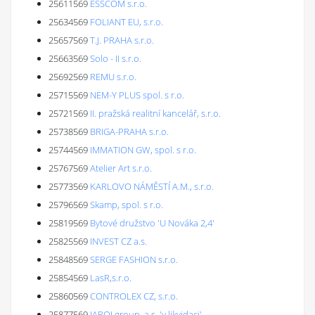
25611569
ESSCOM s.r.o.
25634569
FOLIANT EU, s.r.o.
25657569
T.J. PRAHA s.r.o.
25663569
Solo - II s.r.o.
25692569
REMU s.r.o.
25715569
NEM-Y PLUS spol. s r.o.
25721569
II. pražská realitní kancelář, s.r.o.
25738569
BRIGA-PRAHA s.r.o.
25744569
IMMATION GW, spol. s r.o.
25767569
Atelier Art s.r.o.
25773569
KARLOVO NÁMĚSTÍ A.M., s.r.o.
25796569
Skamp, spol. s r.o.
25819569
Bytové družstvo 'U Nováka 2,4'
25825569
INVEST CZ a.s.
25848569
SERGE FASHION s.r.o.
25854569
LasR,s.r.o.
25860569
CONTROLEX CZ, s.r.o.
25877569
JAROJ group, a.s. 'v likvidaci'