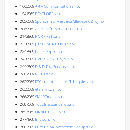
1663569
Aktiv Communication s.r.o.
1941569
REXGLOBE s.r.o.
2056569
Společenství vlastníků Mládeže 6 Znojmo
2085569
Autorizační společnost s.r.o.
2143569
HORAMET s.r.o.
2230569
J+M NEMOVITOSTI s.r.o.
2247569
Pepez Export s.r.o.
2438569
DVŮR SLAVĚTÍN, s. r. o.
2444569
D & D Top Service, s.r.o.
2467569
ROJEX s.r.o.
2629569
ETCI import - export Tchequie s.r.o.
2635569
etatami.cz s.r.o.
2664569
SMARTmania s.r.o.
2687569
Topolina standard s.r.o.
2693569
OKNOPROFIL s.r.o.
2774569
Intelsol s.r.o.
2803569
Euro China Investment Group s.r.o.