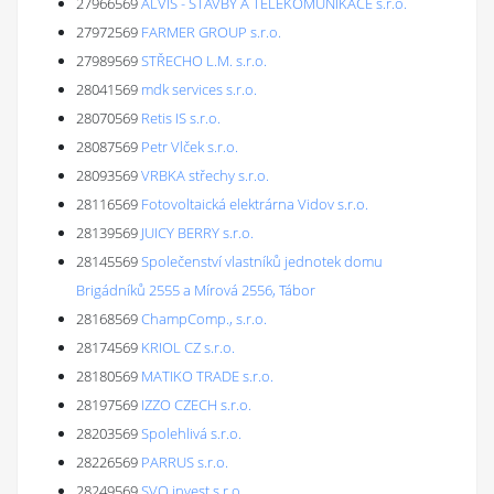
27966569
ALVIS - STAVBY A TELEKOMUNIKACE s.r.o.
27972569
FARMER GROUP s.r.o.
27989569
STŘECHO L.M. s.r.o.
28041569
mdk services s.r.o.
28070569
Retis IS s.r.o.
28087569
Petr Vlček s.r.o.
28093569
VRBKA střechy s.r.o.
28116569
Fotovoltaická elektrárna Vidov s.r.o.
28139569
JUICY BERRY s.r.o.
28145569
Společenství vlastníků jednotek domu
Brigádníků 2555 a Mírová 2556, Tábor
28168569
ChampComp., s.r.o.
28174569
KRIOL CZ s.r.o.
28180569
MATIKO TRADE s.r.o.
28197569
IZZO CZECH s.r.o.
28203569
Spolehlivá s.r.o.
28226569
PARRUS s.r.o.
28249569
SVO invest s.r.o.