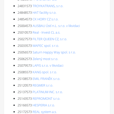
24831573
TROYKATRANS, s.r.o.
24848573
HAT facility s.r.o.
24854573
CK HORY CZ s.r.o.
25004573
AUSBAU Ústí n.L. s.r.o. v likvidaci
25010573
Real - Invest CL a.s.
25027573
FILTER QUEEN CZ, s.r.o.
25033573
MAPEC spol. s r.o.
25056573
Saturn Happy Way spol. s r.o.
25062573
Zelený most s.r.o.
25079573
LAPIS s.r.o. v likvidaci
25085573
KANG spol. s r.o.
25108573
EMIL FRANĚK s.r.o.
25120573
REGMER s.r.o.
25137573
PLATINUM INC. s.r.o.
25143573
REPROMONT s.r.o.
25166573
HESPERIA s.r.o.
25172573
REAL system a.s.