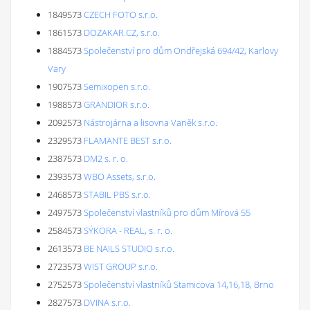
1849573
CZECH FOTO s.r.o.
1861573
DOZAKAR.CZ, s.r.o.
1884573
Společenství pro dům Ondřejská 694/42, Karlovy
Vary
1907573
Semixopen s.r.o.
1988573
GRANDIOR s.r.o.
2092573
Nástrojárna a lisovna Vaněk s.r.o.
2329573
FLAMANTE BEST s.r.o.
2387573
DM2 s. r. o.
2393573
WBO Assets, s.r.o.
2468573
STABIL PBS s.r.o.
2497573
Společenství vlastníků pro dům Mírová 55
2584573
SÝKORA - REAL, s. r. o.
2613573
BE NAILS STUDIO s.r.o.
2723573
WIST GROUP s.r.o.
2752573
Společenství vlastníků Stamicova 14,16,18, Brno
2827573
DVINA s.r.o.