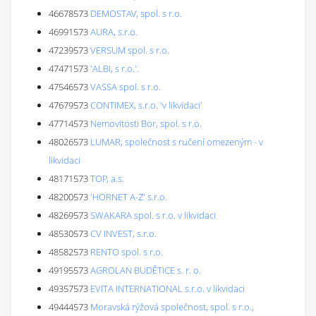
46678573
DEMOSTAV, spol. s r.o.
46991573
AURA, s.r.o.
47239573
VERSUM spol. s r.o.
47471573
'ALBI, s r.o.'.
47546573
VASSA spol. s r.o.
47679573
CONTIMEX, s.r.o. 'v likvidaci'
47714573
Nemovitosti Bor, spol. s r.o.
48026573
LUMAR, společnost s ručení omezeným - v
likvidaci
48171573
TOP, a.s.
48200573
'HORNET A-Z' s.r.o.
48269573
SWAKARA spol. s r.o. v likvidaci
48530573
CV INVEST, s.r.o.
48582573
RENTO spol. s r.o.
49195573
AGROLAN BUDĚTICE s. r. o.
49357573
EVITA INTERNATIONAL s.r.o. v likvidaci
49444573
Moravská rýžová společnost, spol. s r.o.,