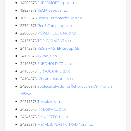
14503573
SUPERMODE, spol. s r. o.
15527573
REMAP, spol. s.r.o.
18953573
Bosch Termotechnika s.r.o.
22794573
GenS Company s.r.o.
22800573
POWERFULL CAR, s.r.o.
24136573
TOP GAS MONT s.r.o.
24142573
REGISMASTER Group, SE
24159573
129bit, s.r.o.
24165573
EUROHOLD CZ s.r.o.
24188573
FERROCARRIL, s.r.o.
24194573
African treasures s.r.o.
24200573
Společenství domu Řehořova 887/3, Praha 3,
Žižkov
24217573
Torsaken s.r.o.
24223573
RK Domy CZ s.r.o.
24246573
OKNA CZECH s.r.o.
24252573
METAL & PLASTIC TRADING s.r.o.