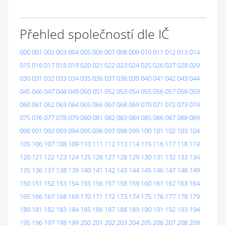
Přehled společností dle IČ
000
001
002
003
004
005
006
007
008
009
010
011
012
013
014
015
016
017
018
019
020
021
022
023
024
025
026
027
028
029
030
031
032
033
034
035
036
037
038
039
040
041
042
043
044
045
046
047
048
049
050
051
052
053
054
055
056
057
058
059
060
061
062
063
064
065
066
067
068
069
070
071
072
073
074
075
076
077
078
079
080
081
082
083
084
085
086
087
088
089
090
091
092
093
094
095
096
097
098
099
100
101
102
103
104
105
106
107
108
109
110
111
112
113
114
115
116
117
118
119
120
121
122
123
124
125
126
127
128
129
130
131
132
133
134
135
136
137
138
139
140
141
142
143
144
145
146
147
148
149
150
151
152
153
154
155
156
157
158
159
160
161
162
163
164
165
166
167
168
169
170
171
172
173
174
175
176
177
178
179
180
181
182
183
184
185
186
187
188
189
190
191
192
193
194
195
196
197
198
199
200
201
202
203
204
205
206
207
208
209