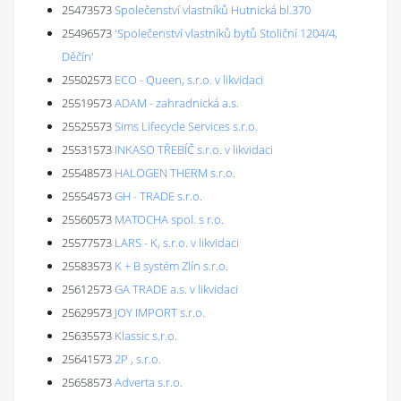
25473573
Společenství vlastníků Hutnická bl.370
25496573
'Společenství vlastníků bytů Stoliční 1204/4,
Děčín'
25502573
ECO - Queen, s.r.o. v likvidaci
25519573
ADAM - zahradnická a.s.
25525573
Sims Lifecycle Services s.r.o.
25531573
INKASO TŘEBÍČ s.r.o. v likvidaci
25548573
HALOGEN THERM s.r.o.
25554573
GH - TRADE s.r.o.
25560573
MATOCHA spol. s r.o.
25577573
LARS - K, s.r.o. v likvidaci
25583573
K + B systém Zlín s.r.o.
25612573
GA TRADE a.s. v likvidaci
25629573
JOY IMPORT s.r.o.
25635573
Klassic s.r.o.
25641573
2P , s.r.o.
25658573
Adverta s.r.o.