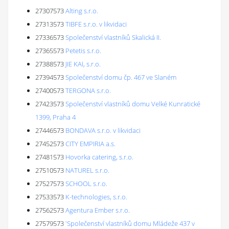
27307573
Alting s.r.o.
27313573
TIBFE s.r.o. v likvidaci
27336573
Společenství vlastníků Skalická II.
27365573
Petetis s.r.o.
27388573
JIE KAI, s.r.o.
27394573
Společenství domu čp. 467 ve Slaném
27400573
TERGONA s.r.o.
27423573
Společenství vlastníků domu Velké Kunratické
1399, Praha 4
27446573
BONDAVA s.r.o. v likvidaci
27452573
CITY EMPIRIA a.s.
27481573
Hovorka catering, s.r.o.
27510573
NATUREL s.r.o.
27527573
SCHOOL s.r.o.
27533573
K-technologies, s.r.o.
27562573
Agentura Ember s.r.o.
27579573
'Společenství vlastníků domu Mládeže 437 v