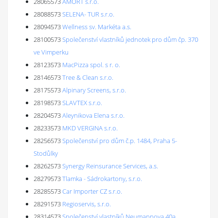
28065573
AMORT s.r.o.
28088573
SELENA- TUR s.r.o.
28094573
Wellness sv. Markéta a.s.
28100573
Společenství vlastníků jednotek pro dům čp. 370
ve Vimperku
28123573
MacPizza spol. s r. o.
28146573
Tree & Clean s.r.o.
28175573
Alpinary Screens, s.r.o.
28198573
SLAVTEX s.r.o.
28204573
Aleynikova Elena s.r.o.
28233573
MKD VERGINA s.r.o.
28256573
Společenství pro dům č.p. 1484, Praha 5-
Stodůlky
28262573
Synergy Reinsurance Services, a.s.
28279573
Tlamka - Sádrokartony, s.r.o.
28285573
Car Importer CZ s.r.o.
28291573
Regioservis, s.r.o.
28314573
Společenství vlastníků Neumannova 40a