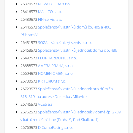
26370573
NOVÁ BOFRA s.r.o.
26416573
MAILICO s.r.o.
26439573
FIN-servis, a.s.
26445573
Společenství vlastníků domů čp. 405 a 406,
Příbram VII
26451573
SOZA - zámečnický servis , s.r.o.
26468573
Společenství vlastníků jednotek domu č.p. 486
26497573
FLORHARMONIE, s.r.o.
26688573
AMEBA PRAHA, s.r.o.
26694573
NOMEN OMEN, s.r.o.
26700573
KRITERIUM s.r.o.
26723573
Společenství vlastníků jednotek pro dům čp.
318, 319, na adrese Dukelská , Milovice.
26746573
VCES a.s.
26752573
Společenství vlastníků jednotek v domě čp. 2739
v kat. území Smíchov (Praha 5, Pod Skalkou 1)
26769573
DICompRacing s.r.o.