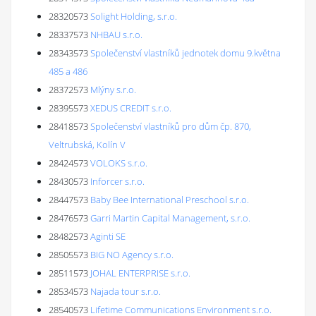
28320573
Solight Holding, s.r.o.
28337573
NHBAU s.r.o.
28343573
Společenství vlastníků jednotek domu 9.května
485 a 486
28372573
Mlýny s.r.o.
28395573
XEDUS CREDIT s.r.o.
28418573
Společenství vlastníků pro dům čp. 870,
Veltrubská, Kolín V
28424573
VOLOKS s.r.o.
28430573
Inforcer s.r.o.
28447573
Baby Bee International Preschool s.r.o.
28476573
Garri Martin Capital Management, s.r.o.
28482573
Aginti SE
28505573
BIG NO Agency s.r.o.
28511573
JOHAL ENTERPRISE s.r.o.
28534573
Najada tour s.r.o.
28540573
Lifetime Communications Environment s.r.o.