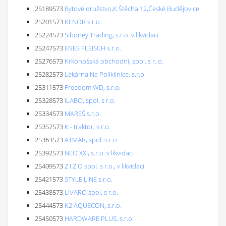
25189573
Bytové družstvo,K.Štěcha 12,České Budějovice
25201573
KENOR s.r.o.
25224573
Siboney Trading, s.r.o. v likvidaci
25247573
ENES FLEISCH s.r.o.
25276573
Krkonošská obchodní, spol. s r. o.
25282573
Lékárna Na Poliklinice, s.r.o.
25311573
Freedom WD, s.r.o.
25328573
ILABO, spol. s r.o.
25334573
MAREŠ s.r.o.
25357573
K - traktor, s.r.o.
25363573
ATMAR, spol. s r.o.
25392573
NEO XXI, s.r.o. v likvidaci
25409573
Z I Z O spol. s r.o., v likvidaci
25421573
STYLE LINE s.r.o.
25438573
LIVARO spol. s r.o.
25444573
K2 AQUECON, s.r.o.
25450573
HARDWARE PLUS, s.r.o.