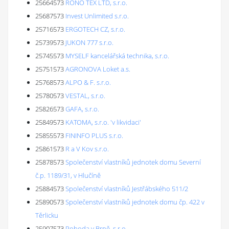
25664573
RONO TEX LTD, s.r.o.
25687573
Invest Unlimited s.r.o.
25716573
ERGOTECH CZ, s.r.o.
25739573
JUKON 777 s.r.o.
25745573
MYSELF kancelářská technika, s.r.o.
25751573
AGRONOVA Loket a.s.
25768573
ALPO & F. s.r.o.
25780573
VESTAL, s.r.o.
25826573
GAFA, s.r.o.
25849573
KATOMA, s.r.o. 'v likvidaci'
25855573
FININFO PLUS s.r.o.
25861573
R a V Kov s.r.o.
25878573
Společenství vlastníků jednotek domu Severní
č.p. 1189/31, v Hlučíně
25884573
Společenství vlastníků Jestřábského 511/2
25890573
Společenství vlastníků jednotek domu čp. 422 v
Těrlicku
25907573
Pohoda v Brně, s.r.o.