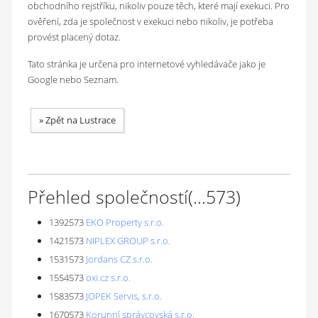
obchodního rejstříku, nikoliv pouze těch, které mají exekuci. Pro
ověření, zda je společnost v exekuci nebo nikoliv, je potřeba
provést placený dotaz.
Tato stránka je určena pro internetové vyhledávače jako je
Google nebo Seznam.
»
Zpět na Lustrace
Přehled společností
(...
573
)
1392573
EKO Property s.r.o.
1421573
NIPLEX GROUP s.r.o.
1531573
Jordans CZ s.r.o.
1554573
oxi.cz s.r.o.
1583573
JOPEK Servis, s.r.o.
1670573
Korunní správcovská s.r.o.