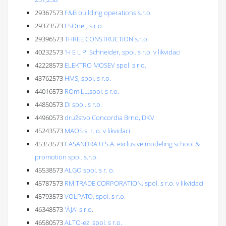
29367573
F&B building operations s.r.o.
29373573
ESOnet, s.r.o.
29396573
THREE CONSTRUCTION s.r.o.
40232573
'H E L P' Schneider, spol. s r.o. v likvidaci
42228573
ELEKTRO MOSEV spol. s r.o.
43762573
HMS, spol. s r.o.
44016573
ROmiLL,spol. s r.o.
44850573
DI spol. s r.o.
44960573
družstvo Concordia Brno, DKV
45243573
MAOS s. r. o. v likvidaci
45353573
CASANDRA U.S.A. exclusive modeling school &
promotion spol. s.r.o.
45538573
ALGO spol. s r. o.
45787573
RM TRADE CORPORATION, spol. s r.o. v likvidaci
45793573
VOLPATO, spol. s r.o.
46348573
'ÁJA' s.r.o.
46580573
ALTO-ez. spol. s r.o.