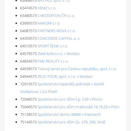
63468573
BASTRO, spol. s r.o.
63474573
HEMZ s.r.o.
63480573
CHESTERTON ČR s.r.o.
63995573
MAKOM s.r.o.
64087573
PARTNERS NOVA s.r.o.
64359573
CONCORDE CAPITAL a. s.
64510573
SPORT ŠENK s.r.o.
64579573
Zlaté kuře s.r.o. v likvidaci
64834573
FMV REALITY s.r.o.
64938573
Tiskový servis pro Českou republiku, spol. s r.o.
64944573
ZEUS TOUR, spol. s r.o. v likvidaci
72019573
Společenství vlastníků jednotek v domě
Wolkerova 1,3,5 Plzeň
72048573
Společenství pro dům č.p. 539 v Písnici
75040573
Společenství pro dům Krašovská 16,18,20 v Plzni
75138573
Společenství domu 408/III v Klatovech
75144573
Společenství pro dům čp. 279, 280, Stráž