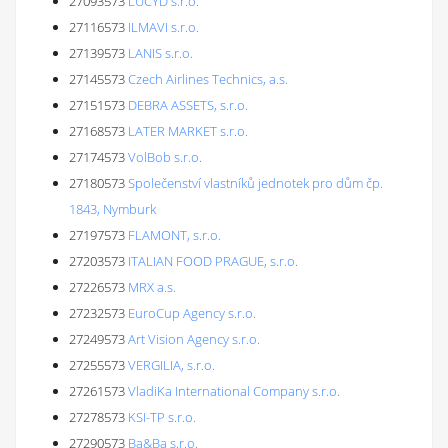
27093573
LUCYD s.r.o.
27116573
ILMAVI s.r.o.
27139573
LANIS s.r.o.
27145573
Czech Airlines Technics, a.s.
27151573
DEBRA ASSETS, s.r.o.
27168573
LATER MARKET s.r.o.
27174573
VolBob s.r.o.
27180573
Společenství vlastníků jednotek pro dům čp.
1843, Nymburk
27197573
FLAMONT, s.r.o.
27203573
ITALIAN FOOD PRAGUE, s.r.o.
27226573
MRX a.s.
27232573
EuroCup Agency s.r.o.
27249573
Art Vision Agency s.r.o.
27255573
VERGILIA, s.r.o.
27261573
VladiKa International Company s.r.o.
27278573
KSI-TP s.r.o.
27290573
Ba&Ba s.r.o.