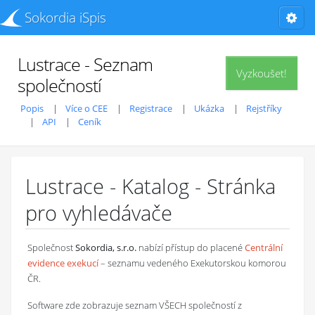
Sokordia iSpis
Lustrace - Seznam
Vyzkoušet!
společností
Popis
Více o CEE
Registrace
Ukázka
Rejstříky
API
Ceník
Lustrace - Katalog - Stránka
pro vyhledávače
Společnost
Sokordia, s.r.o.
nabízí přístup do placené
Centrální
evidence exekucí
– seznamu vedeného Exekutorskou komorou
ČR.
Software zde zobrazuje seznam VŠECH společností z