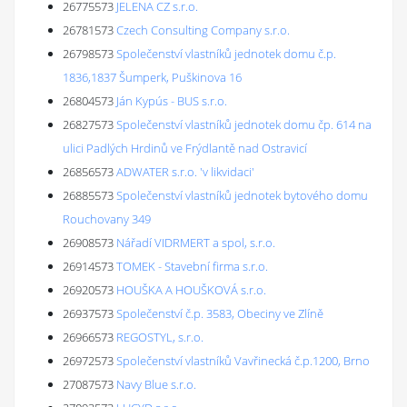
26775573
JELENA CZ s.r.o.
26781573
Czech Consulting Company s.r.o.
26798573
Společenství vlastníků jednotek domu č.p.
1836,1837 Šumperk, Puškinova 16
26804573
Ján Kypús - BUS s.r.o.
26827573
Společenství vlastníků jednotek domu čp. 614 na
ulici Padlých Hrdinů ve Frýdlantě nad Ostravicí
26856573
ADWATER s.r.o. 'v likvidaci'
26885573
Společenství vlastníků jednotek bytového domu
Rouchovany 349
26908573
Nářadí VIDRMERT a spol, s.r.o.
26914573
TOMEK - Stavební firma s.r.o.
26920573
HOUŠKA A HOUŠKOVÁ s.r.o.
26937573
Společenství č.p. 3583, Obeciny ve Zlíně
26966573
REGOSTYL, s.r.o.
26972573
Společenství vlastníků Vavřinecká č.p.1200, Brno
27087573
Navy Blue s.r.o.