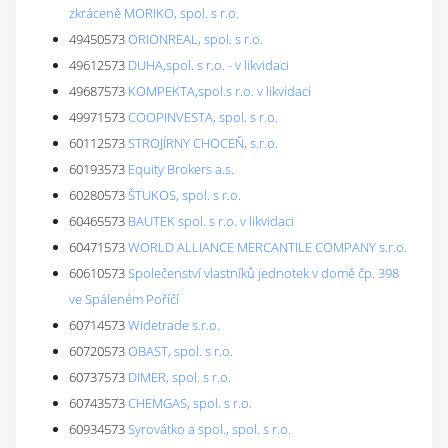
zkráceně MORIKO, spol. s r.o.
49450573
ORIONREAL, spol. s r.o.
49612573
DUHA,spol. s r.o. - v likvidaci
49687573
KOMPEKTA,spol.s r.o. v likvidaci
49971573
COOPINVESTA, spol. s r.o.
60112573
STROJÍRNY CHOCEŇ, s.r.o.
60193573
Equity Brokers a.s.
60280573
ŠTUKOS, spol. s r.o.
60465573
BAUTEK spol. s r.o. v likvidaci
60471573
WORLD ALLIANCE MERCANTILE COMPANY s.r.o.
60610573
Společenství vlastníků jednotek v domě čp. 398
ve Spáleném Poříčí
60714573
Widetrade s.r.o.
60720573
OBAST, spol. s r.o.
60737573
DIMER, spol. s r.o.
60743573
CHEMGAS, spol. s r.o.
60934573
Syrovátko a spol., spol. s r.o.