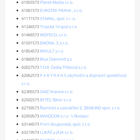
61055573
Planet Media s.r.o.
61061573
EUROTEK PRAHA , s.r.o.
61171573
STAWAL, spol. s r. o.
61246573
Trojická 14 spol.s.r.o.
61466573
MOPECO, s.r.o.
61501573
EMONA, 3 ,s.r.o.
61854573
REKULT s.r.o.
61860573
Blue Diamond a.s.
62027573
T.O.R. Česká Třebová s.r.o.
62062573
P A R T R A N S obchodní a dopravní společnost
s.r.o.
62305573
OMZ Hranice s.r.o.
62502573
BYTES Tábor s.r.o.
62739573
Řeznictví a uzenářství Z. ZIKMUND spol. s r.o.
62959573
MAXDOOR s.r.o. 'v likvidaci'
63144573
První doupovská, spol. s r.o.
63219573
LUKÁŠ a JÁJA s.r.o.