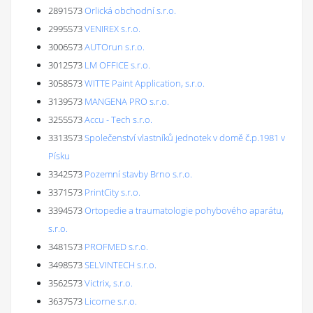
2891573
Orlická obchodní s.r.o.
2995573
VENIREX s.r.o.
3006573
AUTOrun s.r.o.
3012573
LM OFFICE s.r.o.
3058573
WITTE Paint Application, s.r.o.
3139573
MANGENA PRO s.r.o.
3255573
Accu - Tech s.r.o.
3313573
Společenství vlastníků jednotek v domě č.p.1981 v
Písku
3342573
Pozemní stavby Brno s.r.o.
3371573
PrintCity s.r.o.
3394573
Ortopedie a traumatologie pohybového aparátu,
s.r.o.
3481573
PROFMED s.r.o.
3498573
SELVINTECH s.r.o.
3562573
Victrix, s.r.o.
3637573
Licorne s.r.o.