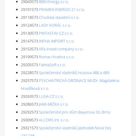
29043573
BBN Energy s.r.o.
29101573
PRAMEN ENERGO 21 s.r.o.
29118573
Chodská stavební s.r.o.
29124573
LADY KORÁL s.r.o.
29130573
PINTASTAV CZ s.r.o.
29147573
INPHA IMPORT s.r.o.
29153573
Alfa Invest company s.r.o.
29199573
Roman Kratina s.r.o.
29205573
FalmaSoft s.r.o.
29228573
Společenství vlastníků Husova 488 a 489
29257573
PSYCHIATRICKÁ ORDINACE MUDr. Magdalena
Hradílková s.r.o.
29263573
LUGA CZ s.r.o.
29286573
JAMI-MIČKA s.r.o.
29292573
Společenství pro dům Bayerova 33, Brno
29309573
ALCORS Int. s.r.o.
29321573
Společenství vlastníků jednotek Nová Ves
237,238