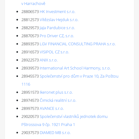
v Harrachově
28806573
HK Investment s.r.o.
28812573
Vítězslav Hejduk s.r.o.
28829573
JaJa Pardubice s.r.o.
28870573
Pro Driver CZ, s.r.o.
28893573
LGV FINANCIAL CONSULTING PRAHA s.r.o.
28916573
VISIPOL CZ s.r.o.
28922573
ANIX s.r.o.
28939573
International Art School Harmony, s.r.o.
28945573
Společenství pro dům v Praze 10, Za Poštou
1116
28951573
Ikeronet plus s.r.o.
28974573
Čimická realitní s.r.o.
28997573
AVANCE s.r.o.
29020573
Společenství vlastníků jednotek domu
Pštrossova 9 čp. 1921 Praha 1
29037573
DIAMED MB s.r.o.