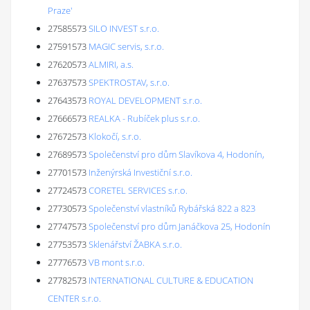
Praze'
27585573
SILO INVEST s.r.o.
27591573
MAGIC servis, s.r.o.
27620573
ALMIRI, a.s.
27637573
SPEKTROSTAV, s.r.o.
27643573
ROYAL DEVELOPMENT s.r.o.
27666573
REALKA - Rubíček plus s.r.o.
27672573
Klokočí, s.r.o.
27689573
Společenství pro dům Slavíkova 4, Hodonín,
27701573
Inženýrská Investiční s.r.o.
27724573
CORETEL SERVICES s.r.o.
27730573
Společenství vlastníků Rybářská 822 a 823
27747573
Společenství pro dům Janáčkova 25, Hodonín
27753573
Sklenářství ŽABKA s.r.o.
27776573
VB mont s.r.o.
27782573
INTERNATIONAL CULTURE & EDUCATION
CENTER s.r.o.