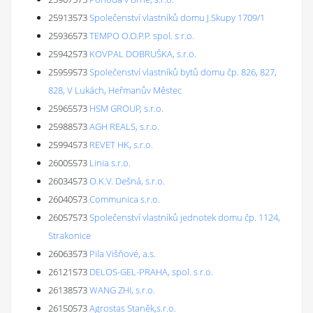
25913573
Společenství vlastníků domu J.Skupy 1709/1
25936573
TEMPO O.O.P.P. spol. s r.o.
25942573
KOVPAL DOBRUŠKA, s.r.o.
25959573
Společenství vlastníků bytů domu čp. 826, 827,
828, V Lukách, Heřmanův Městec
25965573
HSM GROUP, s.r.o.
25988573
AGH REALS, s.r.o.
25994573
REVET HK, s.r.o.
26005573
Linia s.r.o.
26034573
O.K.V. Dešná, s.r.o.
26040573
Communica s.r.o.
26057573
Společenství vlastníků jednotek domu čp. 1124,
Strakonice
26063573
Pila Višňové, a.s.
26121573
DELOS-GEL-PRAHA, spol. s r.o.
26138573
WANG ZHI, s.r.o.
26150573
Agrostas Staněk,s.r.o.