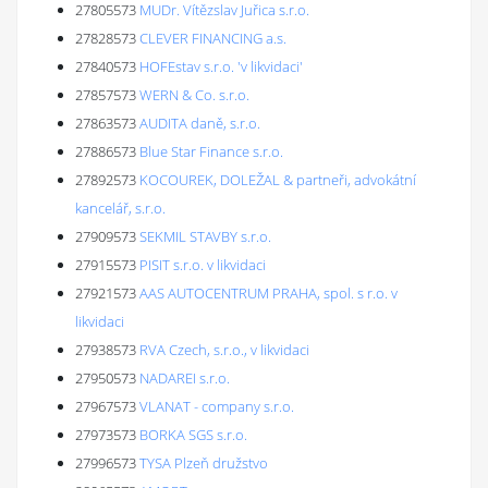
27805573
MUDr. Vítězslav Juřica s.r.o.
27828573
CLEVER FINANCING a.s.
27840573
HOFEstav s.r.o. 'v likvidaci'
27857573
WERN & Co. s.r.o.
27863573
AUDITA daně, s.r.o.
27886573
Blue Star Finance s.r.o.
27892573
KOCOUREK, DOLEŽAL & partneři, advokátní
kancelář, s.r.o.
27909573
SEKMIL STAVBY s.r.o.
27915573
PISIT s.r.o. v likvidaci
27921573
AAS AUTOCENTRUM PRAHA, spol. s r.o. v
likvidaci
27938573
RVA Czech, s.r.o., v likvidaci
27950573
NADAREI s.r.o.
27967573
VLANAT - company s.r.o.
27973573
BORKA SGS s.r.o.
27996573
TYSA Plzeň družstvo