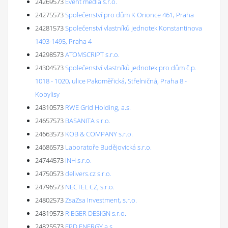
24269573
Event media s.r.o.
24275573
Společenství pro dům K Orionce 461, Praha
24281573
Společenství vlastníků jednotek Konstantinova
1493-1495, Praha 4
24298573
ATOMSCRIPT s.r.o.
24304573
Společenství vlastníků jednotek pro dům č.p.
1018 - 1020, ulice Pakoměřická, Střelničná, Praha 8 -
Kobylisy
24310573
RWE Grid Holding, a.s.
24657573
BASANITA s.r.o.
24663573
KOB & COMPANY s.r.o.
24686573
Laboratoře Budějovická s.r.o.
24744573
INH s.r.o.
24750573
delivers.cz s.r.o.
24796573
NECTEL CZ, s.r.o.
24802573
ZsaZsa Investment, s.r.o.
24819573
RIEGER DESIGN s.r.o.
24825573
FPD ENERGY a.s.