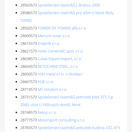
28563573
Společenství vlastníků J. Brabce 2905
28586573
Společenství vlastníků pro dům U Nové školy
720/82
28592573
TOWER OF POWER alfa s.r.o.
28609573
Marconi solar s.r.o.
28615573
Krápník s.r.o.
28621573
Hotel Cementář, spol. s r.o.
28638573
Lukas Export Import, s.r.o.
28644573
BETOCHEM STEEL, s.r.o.
28650573
HSH metal s.r.o. 'v likvidaci'
28667573
KOE s.r.o.
28719573
MS Solution s.r.o.
28731573
Společenství vlastníků jednotek blok 377, č.p.
2940, ulice U Věžových domů, Most
28748573
Sekus s.r.o.
28777573
Motorsport consulting s.r.o.
28783573
Společenství vlastníků jednotek budovy 472, 473