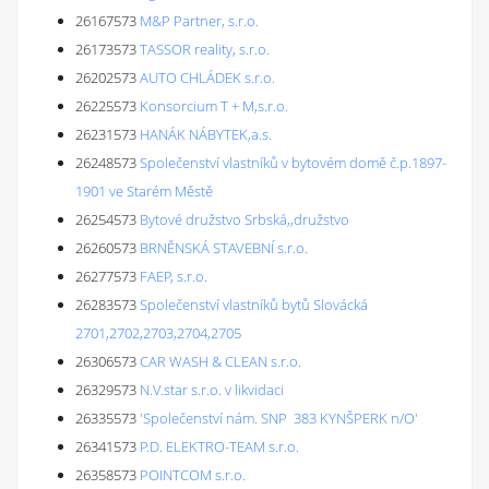
26167573
M&P Partner, s.r.o.
26173573
TASSOR reality, s.r.o.
26202573
AUTO CHLÁDEK s.r.o.
26225573
Konsorcium T + M,s.r.o.
26231573
HANÁK NÁBYTEK,a.s.
26248573
Společenství vlastníků v bytovém domě č.p.1897-
1901 ve Starém Městě
26254573
Bytové družstvo Srbská,,družstvo
26260573
BRNĚNSKÁ STAVEBNÍ s.r.o.
26277573
FAEP, s.r.o.
26283573
Společenství vlastníků bytů Slovácká
2701,2702,2703,2704,2705
26306573
CAR WASH & CLEAN s.r.o.
26329573
N.V.star s.r.o. v likvidaci
26335573
'Společenství nám. SNP 383 KYNŠPERK n/O'
26341573
P.D. ELEKTRO-TEAM s.r.o.
26358573
POINTCOM s.r.o.