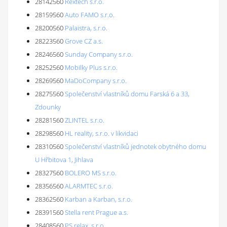
28142560
Rextech s.r.o.
28159560
Auto FAMO s.r.o.
28200560
Palaistra, s.r.o.
28223560
Grove CZ a.s.
28246560
Sunday Company s.r.o.
28252560
Mobilky Plus s.r.o.
28269560
MaDoCompany s.r.o.
28275560
Společenství vlastníků domu Farská 6 a 33,
Zdounky
28281560
ZLINTEL s.r.o.
28298560
HL reality, s.r.o. v likvidaci
28310560
Společenství vlastníků jednotek obytného domu
U Hřbitova 1, Jihlava
28327560
BOLERO MS s.r.o.
28356560
ALARMTEC s.r.o.
28362560
Karban a Karban, s.r.o.
28391560
Stella rent Prague a.s.
28408560
PS relax, s.r.o.