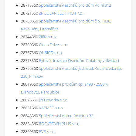
28715560
Společenství vlastníků pro dům Polní 812
28721560
ZP SOLAR ELEKTRO s.r.o.
28738560
Společenství vlastníků pro dům č.p. 1838,
Revoluční, Litoměřice
28744560
Ziiffa s.r.o.
28750560
Clean Drive s.r.o.
28767560
ONRICO s.r.o.
28773560
Bytové družstvo Osmidům Polabiny v likvidaci
28796560
Společenství vlastníků jednotek Kocléřovská čp.
230, Pilníkov
28819560
Společenství pro dům čp. 2498 - 2500 K
Blahobytu, Pardubice
28825560
Jiří Hovorka s.r.o.
28831560
KAPMED s.r.o.
28848560
Společenství domu Rokytno 32
28854560
ROCKTOWN PLUS s.r.o.
28860560
BVR s.r.o.