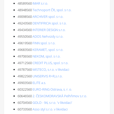
48589560
IMAR s.r.o.
48948560
Technoport ČR, spol. s r.o.
49098560
ARCHIVER spol. s r.o.
49243560
DENTIFRICIA spol. s r.o.
49434560
INTERIER DESIGN s.r.o.
49550560
ADOS Nehvizdy s.r.o.
49619560
FINN spol. s r.o.
49683560
KERAMET, spol. s r.o.
49706560
NEKOM, spol. s r.o.
49712560
CREDIT PLUS, spol. s r.o.
49787560
MISTECO, s.r.o. v likvidaci
49822560
UNISERVIS R+R,s.r.o.
49903560
ELITE a.s.
60322560
EURO-RING Ostrava, s. r. o.
60646560
2. ČESKOMORAVSKÁ Pelhřimov s.r.o.
60704560
GOLD - 94, s.r.o. 'v likvidaci'
60733560
Asso styl s.r.o. v likvidaci