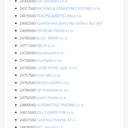
24300560
Full Solutions s.r.o.
24317560
RACKING & CONVEYING SYSTEMS s.r.o.
24676560
TRADING&RECYCLING s.r.o.
24682560
Společenství domu Na Vavřinci 362-363
24699560
PROROBI PRAHA s.r.o.
24705560
ELSO - MONT s.r.o.
24711560
MELVI s.r.o.
24728560
Roadboard s.r.o.
24734560
Ksanfippa s.r.o.
24740560
LASER POINT, spol. s r.o.
24757560
Creo Net, s.r.o.
24763560
MOSELANORE s.r.o.
24786560
FJP Investments a.s.
24792560
Juveco Invest s.r.o.
24809560
AUTOMOTIVE TRADING s.r.o.
24815560
JOLLY JOKER PUB s.r.o.
24821560
Cerámica Viviente, s.r.o.
24838560
MTL Group s.r.o.