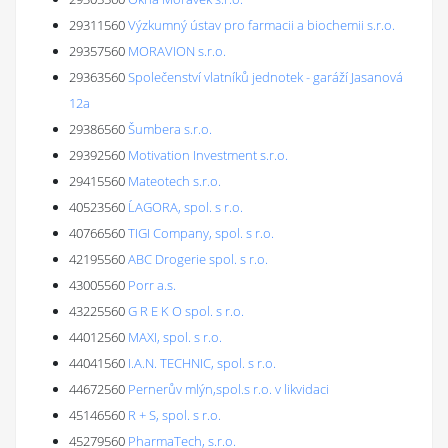
29311560
Výzkumný ústav pro farmacii a biochemii s.r.o.
29357560
MORAVION s.r.o.
29363560
Společenství vlatníků jednotek - garáží Jasanová
12a
29386560
Šumbera s.r.o.
29392560
Motivation Investment s.r.o.
29415560
Mateotech s.r.o.
40523560
ĹAGORA, spol. s r.o.
40766560
TIGI Company, spol. s r.o.
42195560
ABC Drogerie spol. s r.o.
43005560
Porr a.s.
43225560
G R E K O spol. s r.o.
44012560
MAXI, spol. s r.o.
44041560
I.A.N. TECHNIC, spol. s r.o.
44672560
Pernerův mlýn,spol.s r.o. v likvidaci
45146560
R + S, spol. s r.o.
45279560
PharmaTech, s.r.o.