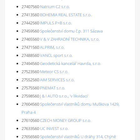
27407560
Natrium C2 s.r.o.
27413560
BOHEMIA REAL ESTATE s.r.o.
27442560
IMPULS P+B s.r.o.
27459560
Společenství domu č.p. 311 Sázava
27465560
V & V ZAHRADNÍ TECHNIKA, s.r.o.
27471560
ALPRIM, s.r.o.
27488560
VANCL sport s.r.o.
27494560
Geodetická kancelář Havrda, s.r.o.
27523560
Meteor CS s.r.o.
27552560
AIM SERVICES s.r.o.
27575560
PNEMAT s.r.o.
27598560
J & I AUTO s.r.o., 'v likvidaci'
27604560
Společenství vlastníků domu Muškova 1429,
Praha 4
27610560
CZECH MONEY GROUP s.r.o.
27633560
UC INVEST s.r.o.
27656560
Společenství vlastníků U dráhy 314, Chýně