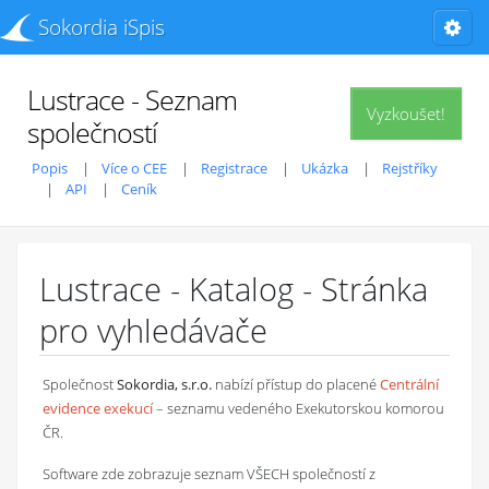
Sokordia iSpis
Lustrace - Seznam
Vyzkoušet!
společností
Popis
Více o CEE
Registrace
Ukázka
Rejstříky
API
Ceník
Lustrace - Katalog - Stránka
pro vyhledávače
Společnost
Sokordia, s.r.o.
nabízí přístup do placené
Centrální
evidence exekucí
– seznamu vedeného Exekutorskou komorou
ČR.
Software zde zobrazuje seznam VŠECH společností z