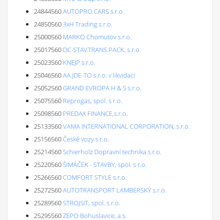
24844560
AUTOPRO CARS s.r.o.
24850560
3xH Trading s.r.o.
25000560
MARKO Chomutov s.r.o.
25017560
DC-STAV.TRANS.PACK. s.r.o.
25023560
KNEJP s.r.o.
25046560
AA JDE-TO s.r.o. v likvidaci
25052560
GRAND EVROPA H & S s.r.o.
25075560
Reprogas, spol. s r.o.
25098560
PREDAX FINANCE,s.r.o.
25133560
VAMA INTERNATIONAL CORPORATION, s.r.o.
25156560
České vozy s.r.o.
25214560
Schierholz Dopravní technika s.r.o.
25220560
ŠIMÁČEK - STAVBY, spol. s r.o.
25266560
COMFORT STYLE s.r.o.
25272560
AUTOTRANSPORT LAMBERSKÝ s.r.o.
25289560
STROJSIT, spol. s r.o.
25295560
ZEPO Bohuslavice, a.s.