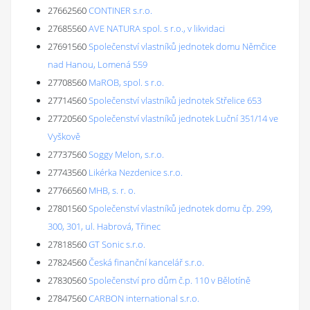
27662560
CONTINER s.r.o.
27685560
AVE NATURA spol. s r.o., v likvidaci
27691560
Společenství vlastníků jednotek domu Němčice
nad Hanou, Lomená 559
27708560
MaROB, spol. s r.o.
27714560
Společenství vlastníků jednotek Střelice 653
27720560
Společenství vlastníků jednotek Luční 351/14 ve
Vyškově
27737560
Soggy Melon, s.r.o.
27743560
Likérka Nezdenice s.r.o.
27766560
MHB, s. r. o.
27801560
Společenství vlastníků jednotek domu čp. 299,
300, 301, ul. Habrová, Třinec
27818560
GT Sonic s.r.o.
27824560
Česká finanční kancelář s.r.o.
27830560
Společenství pro dům č.p. 110 v Bělotíně
27847560
CARBON international s.r.o.