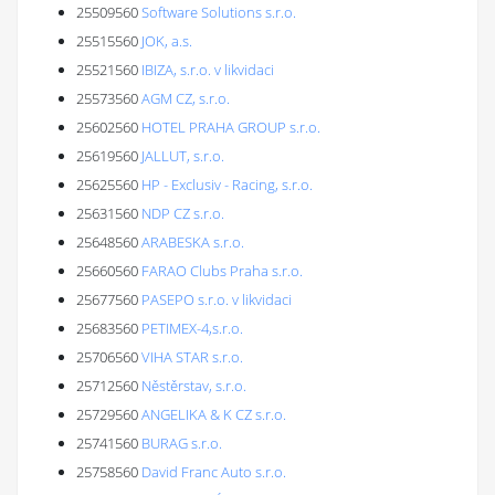
25509560
Software Solutions s.r.o.
25515560
JOK, a.s.
25521560
IBIZA, s.r.o. v likvidaci
25573560
AGM CZ, s.r.o.
25602560
HOTEL PRAHA GROUP s.r.o.
25619560
JALLUT, s.r.o.
25625560
HP - Exclusiv - Racing, s.r.o.
25631560
NDP CZ s.r.o.
25648560
ARABESKA s.r.o.
25660560
FARAO Clubs Praha s.r.o.
25677560
PASEPO s.r.o. v likvidaci
25683560
PETIMEX-4,s.r.o.
25706560
VIHA STAR s.r.o.
25712560
Něstěrstav, s.r.o.
25729560
ANGELIKA & K CZ s.r.o.
25741560
BURAG s.r.o.
25758560
David Franc Auto s.r.o.