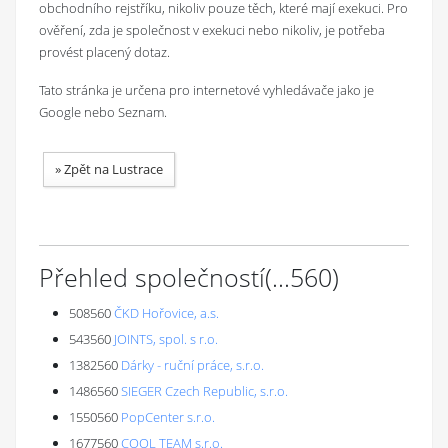
obchodního rejstříku, nikoliv pouze těch, které mají exekuci. Pro
ověření, zda je společnost v exekuci nebo nikoliv, je potřeba
provést placený dotaz.
Tato stránka je určena pro internetové vyhledávače jako je
Google nebo Seznam.
»
Zpět na Lustrace
Přehled společností
(...
560
)
508560
ČKD Hořovice, a.s.
543560
JOINTS, spol. s r.o.
1382560
Dárky - ruční práce, s.r.o.
1486560
SIEGER Czech Republic, s.r.o.
1550560
PopCenter s.r.o.
1677560
COOL TEAM s.r.o.