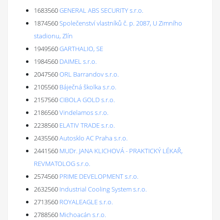
1683560
GENERAL ABS SECURITY s.r.o.
1874560
Společenství vlastníků č. p. 2087, U Zimního
stadionu, Zlín
1949560
GARTHALIO, SE
1984560
DAIMEL s.r.o.
2047560
ORL Barrandov s.r.o.
2105560
Báječná školka s.r.o.
2157560
CIBOLA GOLD s.r.o.
2186560
Vindelamos s.r.o.
2238560
ELATIV TRADE s.r.o.
2435560
Autosklo AC Praha s.r.o.
2441560
MUDr. JANA KLICHOVÁ - PRAKTICKÝ LÉKAŘ,
REVMATOLOG s.r.o.
2574560
PRIME DEVELOPMENT s.r.o.
2632560
Industrial Cooling System s.r.o.
2713560
ROYALEAGLE s.r.o.
2788560
Michoacán s.r.o.