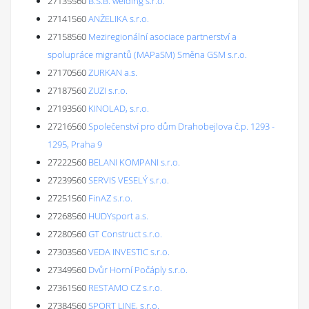
27135560
B.S.B. welding s.r.o.
27141560
ANŽELIKA s.r.o.
27158560
Meziregionální asociace partnerství a
spolupráce migrantů (MAPaSM) Směna GSM s.r.o.
27170560
ZURKAN a.s.
27187560
ZUZI s.r.o.
27193560
KINOLAD, s.r.o.
27216560
Společenství pro dům Drahobejlova č.p. 1293 -
1295, Praha 9
27222560
BELANI KOMPANI s.r.o.
27239560
SERVIS VESELÝ s.r.o.
27251560
FinAZ s.r.o.
27268560
HUDYsport a.s.
27280560
GT Construct s.r.o.
27303560
VEDA INVESTIC s.r.o.
27349560
Dvůr Horní Počáply s.r.o.
27361560
RESTAMO CZ s.r.o.
27384560
SPORT LINE, s.r.o.