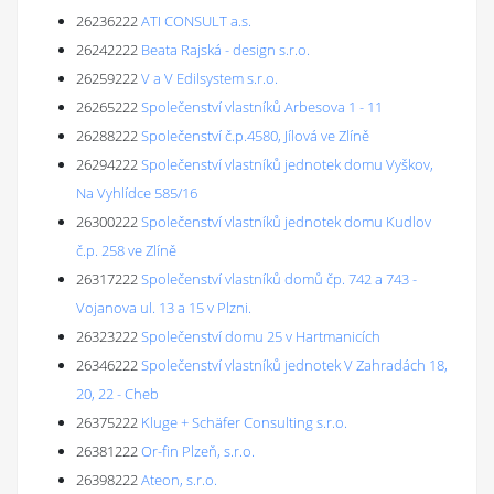
26236222
ATI CONSULT a.s.
26242222
Beata Rajská - design s.r.o.
26259222
V a V Edilsystem s.r.o.
26265222
Společenství vlastníků Arbesova 1 - 11
26288222
Společenství č.p.4580, Jílová ve Zlíně
26294222
Společenství vlastníků jednotek domu Vyškov,
Na Vyhlídce 585/16
26300222
Společenství vlastníků jednotek domu Kudlov
č.p. 258 ve Zlíně
26317222
Společenství vlastníků domů čp. 742 a 743 -
Vojanova ul. 13 a 15 v Plzni.
26323222
Společenství domu 25 v Hartmanicích
26346222
Společenství vlastníků jednotek V Zahradách 18,
20, 22 - Cheb
26375222
Kluge + Schäfer Consulting s.r.o.
26381222
Or-fin Plzeň, s.r.o.
26398222
Ateon, s.r.o.