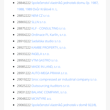
28846222
Společenství vlastníků jednotek domu čp. 1987,
1988, 1989 Dvůr Králové n. L.
28852222
NEM CZ s.r.o.
28869222
SLLN s.r.o.
28875222
KLF - CONSULTING s.r.o.
28904222
Ordinace PL Karlín, s.r.o.
28910222
Sadalska studio s.r.o.
28927222
KAMBE PROPERTY, s.r.o.
28933222
INGELA s.r.o.
28956222
VTM GASTRO s.r.o.
28985222
MADE IN LAND, s.r.o.
28991222
AUTO-MEGA PRAHA s.r.o.
29019222
Siroc compressed air industrial company s.r.o.
29025222
Outsourcing Auditors s.r.o.
29031222
BALANC COMPANY, s.r.o.
29048222
MCINTYRE a.s.
29060222
Společenství vlastníků jednotek v domě 922/8,