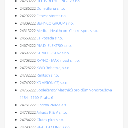
24263222
HOTIS RECYCLING CZ s.r.o.
24286222
Domiciliana s.r.o.
24292222
Fitness store s.r.o.
24309222
BEFINCO GROUP s.r.o.
24315222
Medical Healthcom Centre spol. s.r.o.
24668222
La Posada s.r.o.
24674222
P.M.D. ELEKTRO s.r.o.
24697222
STRADE - STAV s.r.o.
24703222
RAYND - MAX invest s. r. o.
24726222
KWD Bohemia, s.r.o.
24732222
Rentsch s.r.o.
24749222
XD VISION CZ, s.r.o.
24755222
Společenství vlastníků pro dům Vondroušova
1154 - 1160, Praha 6
24761222
Optima PRIMA a.s.
24778222
Arkada K & V s.r.o.
24784222
Glutex plus s.r.o.
24790222
HEALTH CLINIC s.r.o.