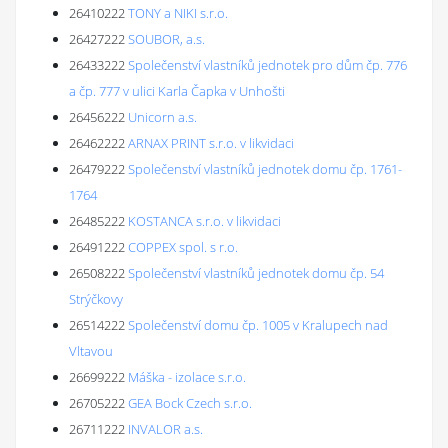
26410222
TONY a NIKI s.r.o.
26427222
SOUBOR, a.s.
26433222
Společenství vlastníků jednotek pro dům čp. 776
a čp. 777 v ulici Karla Čapka v Unhošti
26456222
Unicorn a.s.
26462222
ARNAX PRINT s.r.o. v likvidaci
26479222
Společenství vlastníků jednotek domu čp. 1761-
1764
26485222
KOSTANCA s.r.o. v likvidaci
26491222
COPPEX spol. s r.o.
26508222
Společenství vlastníků jednotek domu čp. 54
Strýčkovy
26514222
Společenství domu čp. 1005 v Kralupech nad
Vltavou
26699222
Máška - izolace s.r.o.
26705222
GEA Bock Czech s.r.o.
26711222
INVALOR a.s.