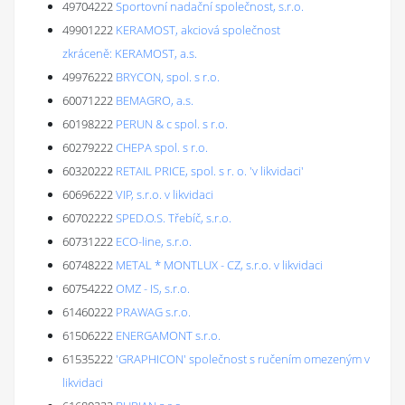
49704222
Sportovní nadační společnost, s.r.o.
49901222
KERAMOST, akciová společnost
zkráceně: KERAMOST, a.s.
49976222
BRYCON, spol. s r.o.
60071222
BEMAGRO, a.s.
60198222
PERUN & c spol. s r.o.
60279222
CHEPA spol. s r.o.
60320222
RETAIL PRICE, spol. s r. o. 'v likvidaci'
60696222
VIP, s.r.o. v likvidaci
60702222
SPED.O.S. Třebíč, s.r.o.
60731222
ECO-line, s.r.o.
60748222
METAL * MONTLUX - CZ, s.r.o. v likvidaci
60754222
OMZ - IS, s.r.o.
61460222
PRAWAG s.r.o.
61506222
ENERGAMONT s.r.o.
61535222
'GRAPHICON' společnost s ručením omezeným v
likvidaci