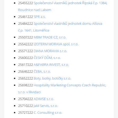
25455222
Společenství vlastníků jednotek Řipská č.p. 1384,
Roudnice nad Labem
25461222
SPR a.s.
25484222
Společenství vlastníků jednotek domu Alšova
č.p. 1641, Litoměřice
25507222
MBM TRADE CZ, s.r.o.
25542222
IZOTERM MORAVA spol. s r.o.
25571222
DIANA MORAVIA s.r.o.
25600222
ČESKÝ DŮM, s.r.o.
25617222
A&FABRA INVEST, s.r.o.
25646222
ČEBA, s.r.o.
25652222
Boty, botky, botičky s.r.o.
25698222
Hospitality Marketing Concepts Czech Republic,
s.r.o. v likvidaci
25704222
ADWISE s.r.o.
25710222
JaM Servis, s.r.o.
25727222
C. Consulting s.r.o.