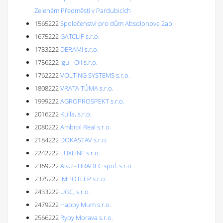
Zeleném Předměstí v Pardubicích
1565222
Společenství pro dům Absolonova 2ab
1675222
GATCLIF s.r.o.
1733222
DERAMI s.r.o.
1756222
Igu - Oil s.r.o.
1762222
VOLTING SYSTEMS s.r.o.
1808222
VRATA TŮMA s.r.o.
1999222
AGROPROSPEKT s.r.o.
2016222
Kulla, s.r.o.
2080222
Ambrol Real s.r.o.
2184222
DOKASTAV s.r.o.
2242222
LUXLINE s.r.o.
2369222
AKU - HRADEC spol. s r.o.
2375222
IMHOTEEP s.r.o.
2433222
UGC, s.r.o.
2479222
Happy Mum s.r.o.
2566222
Ryby Morava s.r.o.