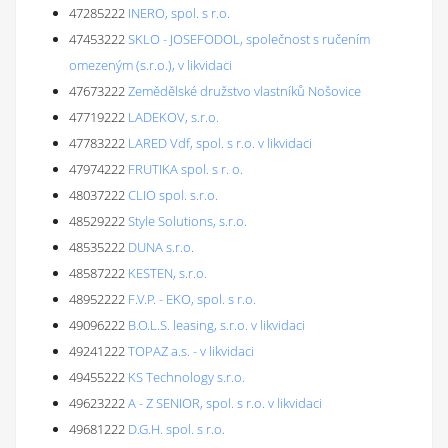
47285222
INERO, spol. s r.o.
47453222
SKLO - JOSEFODOL, společnost s ručením
omezeným (s.r.o.), v likvidaci
47673222
Zemědělské družstvo vlastníků Nošovice
47719222
LADEKOV, s.r.o.
47783222
LARED Vdf, spol. s r.o. v likvidaci
47974222
FRUTIKA spol. s r. o.
48037222
CLIO spol. s.r.o.
48529222
Style Solutions, s.r.o.
48535222
DUNA s.r.o.
48587222
KESTEN, s.r.o.
48952222
F.V.P. - EKO, spol. s r.o.
49096222
B.O.L.S. leasing, s.r.o. v likvidaci
49241222
TOPAZ a.s. - v likvidaci
49455222
KS Technology s.r.o.
49623222
A - Z SENIOR, spol. s r.o. v likvidaci
49681222
D.G.H. spol. s r.o.