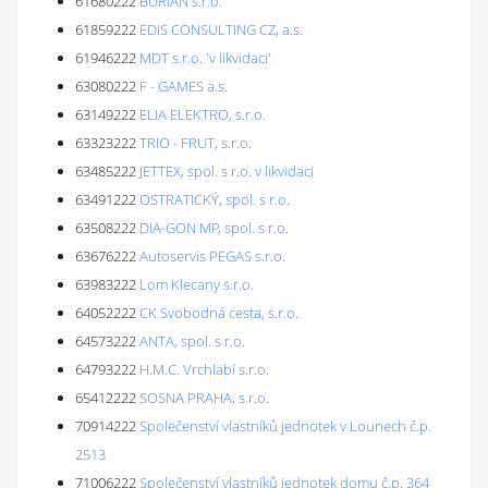
61680222
BURIAN s.r.o.
61859222
EDIS CONSULTING CZ, a.s.
61946222
MDT s.r.o. 'v likvidaci'
63080222
F - GAMES a.s.
63149222
ELIA ELEKTRO, s.r.o.
63323222
TRIO - FRUT, s.r.o.
63485222
JETTEX, spol. s r.o. v likvidaci
63491222
OSTRATICKÝ, spol. s r.o.
63508222
DIA-GON MP, spol. s r.o.
63676222
Autoservis PEGAS s.r.o.
63983222
Lom Klecany s.r.o.
64052222
CK Svobodná cesta, s.r.o.
64573222
ANTA, spol. s r.o.
64793222
H.M.C. Vrchlabí s.r.o.
65412222
SOSNA PRAHA, s.r.o.
70914222
Společenství vlastníků jednotek v Lounech č.p.
2513
71006222
Společenství vlastníků jednotek domu č.p. 364