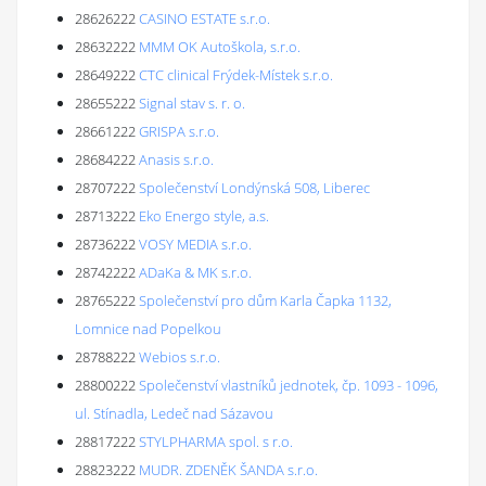
28626222
CASINO ESTATE s.r.o.
28632222
MMM OK Autoškola, s.r.o.
28649222
CTC clinical Frýdek-Místek s.r.o.
28655222
Signal stav s. r. o.
28661222
GRISPA s.r.o.
28684222
Anasis s.r.o.
28707222
Společenství Londýnská 508, Liberec
28713222
Eko Energo style, a.s.
28736222
VOSY MEDIA s.r.o.
28742222
ADaKa & MK s.r.o.
28765222
Společenství pro dům Karla Čapka 1132,
Lomnice nad Popelkou
28788222
Webios s.r.o.
28800222
Společenství vlastníků jednotek, čp. 1093 - 1096,
ul. Stínadla, Ledeč nad Sázavou
28817222
STYLPHARMA spol. s r.o.
28823222
MUDR. ZDENĚK ŠANDA s.r.o.