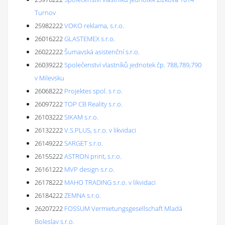
Turnov
25982222
VOKO reklama, s.r.o.
26016222
GLASTEMEX s.r.o.
26022222
Šumavská asistenční s.r.o.
26039222
Společenství vlastníků jednotek čp. 788,789,790
v Milevsku
26068222
Projektes spol. s r.o.
26097222
TOP CB Reality s.r.o.
26103222
SIKAM s.r.o.
26132222
V.S.PLUS, s.r.o. v likvidaci
26149222
SARGET s.r.o.
26155222
ASTRON print, s.r.o.
26161222
MVP design s.r.o.
26178222
MAHO TRADING s.r.o. v likvidaci
26184222
ZEMNA s.r.o.
26207222
FOSSUM Vermietungsgesellschaft Mladá
Boleslav s.r.o.