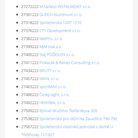
27272222
M.Sárközi INSTALMONT s.r.o.
27301222
GLEICH Aluminium s.r.o.
27318222
Společenství 1207-1210
27376222
CTY Development s.r.o.
27382222
MetPro, s.r.o.
27399222
MJM real a.s.
27405222
Stáj POĎOUSY s.r.o.
27411222
Piskacek & Benes Consulting s.r.o.
27434222
BRUTT s.r.o.
27457222
MIAN, s.r.o.
27463222
sportMAX s.r.o.
27486222
Český sight, s.r.o.
27492222
HENYBAL s.r.o.
27509222
Bytové družstvo Štefánikova 320
27538222
Společenství pro dům Na Zavadilce 790-792
27567222
Společenství vlastníků jednotek v domě U
Třešňovky 11/1827