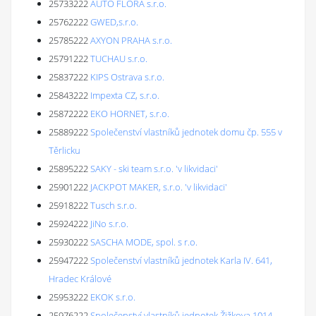
25733222
AUTO FLORA s.r.o.
25762222
GWED,s.r.o.
25785222
AXYON PRAHA s.r.o.
25791222
TUCHAU s.r.o.
25837222
KIPS Ostrava s.r.o.
25843222
Impexta CZ, s.r.o.
25872222
EKO HORNET, s.r.o.
25889222
Společenství vlastníků jednotek domu čp. 555 v
Těrlicku
25895222
SAKY - ski team s.r.o. 'v likvidaci'
25901222
JACKPOT MAKER, s.r.o. 'v likvidaci'
25918222
Tusch s.r.o.
25924222
JiNo s.r.o.
25930222
SASCHA MODE, spol. s r.o.
25947222
Společenství vlastníků jednotek Karla IV. 641,
Hradec Králové
25953222
EKOK s.r.o.
25976222
Společenství vlastníků jednotek Žižkova 1014