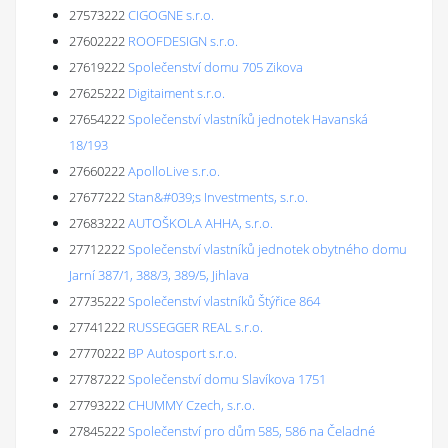
27573222
CIGOGNE s.r.o.
27602222
ROOFDESIGN s.r.o.
27619222
Společenství domu 705 Zikova
27625222
Digitaiment s.r.o.
27654222
Společenství vlastníků jednotek Havanská
18/193
27660222
ApolloLive s.r.o.
27677222
Stan&#039;s Investments, s.r.o.
27683222
AUTOŠKOLA AHHA, s.r.o.
27712222
Společenství vlastníků jednotek obytného domu
Jarní 387/1, 388/3, 389/5, Jihlava
27735222
Společenství vlastníků Štýřice 864
27741222
RUSSEGGER REAL s.r.o.
27770222
BP Autosport s.r.o.
27787222
Společenství domu Slavíkova 1751
27793222
CHUMMY Czech, s.r.o.
27845222
Společenství pro dům 585, 586 na Čeladné