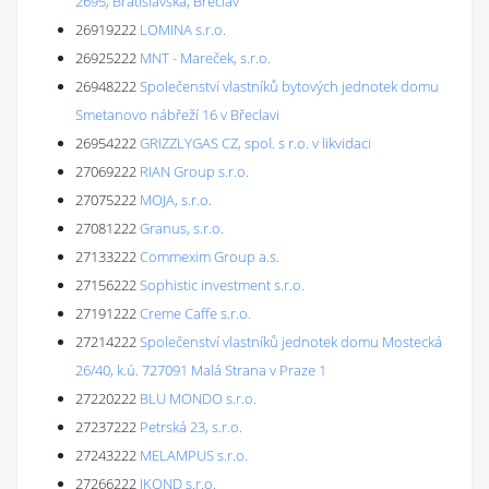
2695, Bratislavská, Břeclav
26919222
LOMINA s.r.o.
26925222
MNT - Mareček, s.r.o.
26948222
Společenství vlastníků bytových jednotek domu
Smetanovo nábřeží 16 v Břeclavi
26954222
GRIZZLYGAS CZ, spol. s r.o. v likvidaci
27069222
RIAN Group s.r.o.
27075222
MOJA, s.r.o.
27081222
Granus, s.r.o.
27133222
Commexim Group a.s.
27156222
Sophistic investment s.r.o.
27191222
Creme Caffe s.r.o.
27214222
Společenství vlastníků jednotek domu Mostecká
26/40, k.ú. 727091 Malá Strana v Praze 1
27220222
BLU MONDO s.r.o.
27237222
Petrská 23, s.r.o.
27243222
MELAMPUS s.r.o.
27266222
IKOND s.r.o.