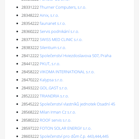
28331222
Thurner Computers, s.r.o.
28348222
Ainix, s.r.o.
28354222
faunanet s.r.o.
28360222
Servis podnikání s.r.o.
28377222
SWISS MED CLINIC s.r.o.
28383222
Silentium s.r.o.
28412222
Společenství Hviezdoslavova 507, Praha
28441222
PKUT, s.r.o.
28458222
VIKOMA INTERNATIONAL s.r.o.
28470222
Kalypsa s.r.o.
28493222
GOL.GAST s.r.o.
28522222
TRIANDRIA s.r.o.
28545222
Společenství vlastníků jednotek Osadní 45
28568222
Milan Irman Cz s.r.o.
28580222
ROOF servis s.r.o.
28597222
FOTON SOLAR ENERGY s.r.o.
28603222
Společenství pro dům č.p. 443,444,445