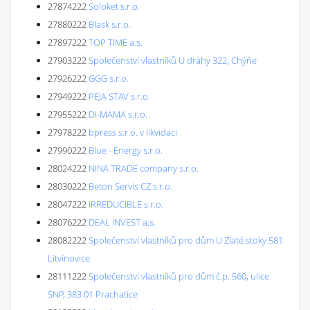
27874222
Soloket s.r.o.
27880222
Blask s.r.o.
27897222
TOP TIME a.s.
27903222
Společenství vlastníků U dráhy 322, Chýňe
27926222
GGG s.r.o.
27949222
PEJA STAV s.r.o.
27955222
DI-MAMA s.r.o.
27978222
bpress s.r.o. v likvidaci
27990222
Blue - Energy s.r.o.
28024222
NINA TRADE company s.r.o.
28030222
Beton Servis CZ s.r.o.
28047222
IRREDUCIBLE s.r.o.
28076222
DEAL INVEST a.s.
28082222
Společenství vlastníků pro dům U Zlaté stoky 581
Litvínovice
28111222
Společenství vlastníků pro dům č.p. 560, ulice
SNP, 383 01 Prachatice