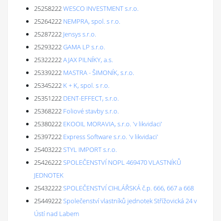
25258222
WESCO INVESTMENT s.r.o.
25264222
NEMPRA, spol. s r.o.
25287222
Jensys s.r.o.
25293222
GAMA LP s.r.o.
25322222
AJAX PILNÍKY, a.s.
25339222
MASTRA - ŠIMONÍK, s.r.o.
25345222
K + K, spol. s r.o.
25351222
DENT-EFFECT, s.r.o.
25368222
Foliové stavby s.r.o.
25380222
EKOOIL MORAVIA, s.r.o. 'v likvidaci'
25397222
Express Software s.r.o. 'v likvidaci'
25403222
STYL IMPORT s.r.o.
25426222
SPOLEČENSTVÍ NOPL 469470 VLASTNÍKŮ
JEDNOTEK
25432222
SPOLEČENSTVÍ CIHLÁŘSKÁ č.p. 666, 667 a 668
25449222
Společenství vlastníků jednotek Střížovická 24 v
Ústí nad Labem