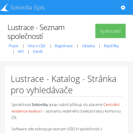
Sokordia iSpis
Lustrace - Seznam
Vyzkoušet!
společností
Popis
Více o CEE
Registrace
Ukázka
Rejstříky
API
Ceník
Lustrace - Katalog - Stránka
pro vyhledávače
Společnost
Sokordia, s.r.o.
nabízí přístup do placené
Centrální
evidence exekucí
– seznamu vedeného Exekutorskou komorou
ČR.
Software zde zobrazuje seznam VŠECH společností z