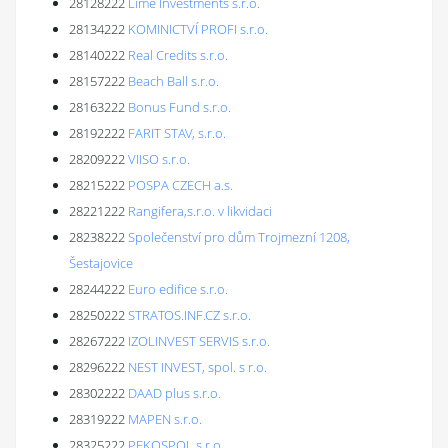
28128222
Lime Investments s.r.o.
28134222
KOMINICTVÍ PROFI s.r.o.
28140222
Real Credits s.r.o.
28157222
Beach Ball s.r.o.
28163222
Bonus Fund s.r.o.
28192222
FARIT STAV, s.r.o.
28209222
VIISO s.r.o.
28215222
POSPA CZECH a.s.
28221222
Rangifera,s.r.o. v likvidaci
28238222
Společenství pro dům Trojmezní 1208,
Šestajovice
28244222
Euro edifice s.r.o.
28250222
STRATOS.INF.CZ s.r.o.
28267222
IZOLINVEST SERVIS s.r.o.
28296222
NEST INVEST, spol. s r.o.
28302222
DAAD plus s.r.o.
28319222
MAPEN s.r.o.
28325222
PEKOSPOL s.r.o.