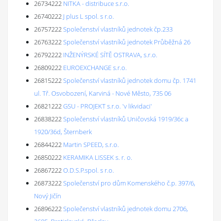
26734222
NITKA - distribuce s.r.o.
26740222
J plus L spol. s r.o.
26757222
Společenství vlastníků jednotek čp.233
26763222
Společenství vlastníků jednotek Průběžná 26
26792222
INŽENÝRSKÉ SÍTĚ OSTRAVA, s.r.o.
26809222
EUROEXCHANGE s.r.o.
26815222
Společenství vlastníků jednotek domu čp. 1741
ul. Tř. Osvobození, Karviná - Nové Město, 735 06
26821222
GSU - PROJEKT s.r.o. 'v likvidaci'
26838222
Společenství vlastníků Uničovská 1919/36c a
1920/36d, Šternberk
26844222
Martin SPEED, s.r.o.
26850222
KERAMIKA LISSEK s. r. o.
26867222
O.D.S.P.spol. s r.o.
26873222
Společenství pro dům Komenského č.p. 397/6,
Nový Jičín
26896222
Společenství vlastníků jednotek domu 2706,