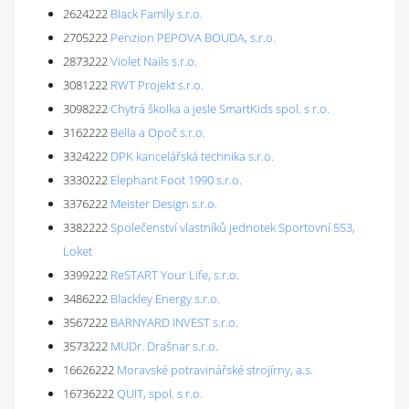
2624222
Black Family s.r.o.
2705222
Penzion PEPOVA BOUDA, s.r.o.
2873222
Violet Nails s.r.o.
3081222
RWT Projekt s.r.o.
3098222
Chytrá školka a jesle SmartKids spol. s r.o.
3162222
Bella a Opoč s.r.o.
3324222
DPK kancelářská technika s.r.o.
3330222
Elephant Foot 1990 s.r.o.
3376222
Meister Design s.r.o.
3382222
Společenství vlastníků jednotek Sportovní 553,
Loket
3399222
ReSTART Your Life, s.r.o.
3486222
Blackley Energy s.r.o.
3567222
BARNYARD INVEST s.r.o.
3573222
MUDr. Drašnar s.r.o.
16626222
Moravské potravinářské strojírny, a.s.
16736222
QUIT, spol. s r.o.