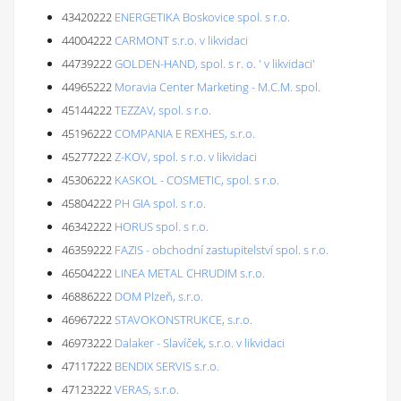
43420222
ENERGETIKA Boskovice spol. s r.o.
44004222
CARMONT s.r.o. v likvidaci
44739222
GOLDEN-HAND, spol. s r. o. ' v likvidaci'
44965222
Moravia Center Marketing - M.C.M. spol.
45144222
TEZZAV, spol. s r.o.
45196222
COMPANIA E REXHES, s.r.o.
45277222
Z-KOV, spol. s r.o. v likvidaci
45306222
KASKOL - COSMETIC, spol. s r.o.
45804222
PH GIA spol. s r.o.
46342222
HORUS spol. s r.o.
46359222
FAZIS - obchodní zastupitelství spol. s r.o.
46504222
LINEA METAL CHRUDIM s.r.o.
46886222
DOM Plzeň, s.r.o.
46967222
STAVOKONSTRUKCE, s.r.o.
46973222
Dalaker - Slavíček, s.r.o. v likvidaci
47117222
BENDIX SERVIS s.r.o.
47123222
VERAS, s.r.o.