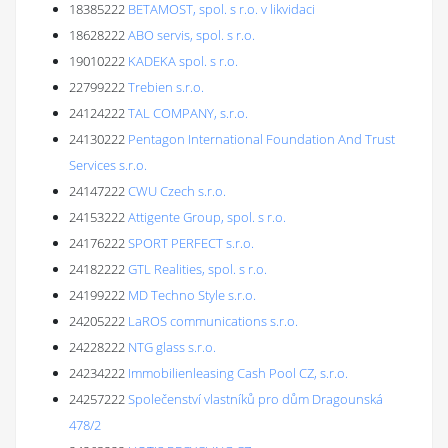
18385222
BETAMOST, spol. s r.o. v likvidaci
18628222
ABO servis, spol. s r.o.
19010222
KADEKA spol. s r.o.
22799222
Trebien s.r.o.
24124222
TAL COMPANY, s.r.o.
24130222
Pentagon International Foundation And Trust
Services s.r.o.
24147222
CWU Czech s.r.o.
24153222
Attigente Group, spol. s r.o.
24176222
SPORT PERFECT s.r.o.
24182222
GTL Realities, spol. s r.o.
24199222
MD Techno Style s.r.o.
24205222
LaROS communications s.r.o.
24228222
NTG glass s.r.o.
24234222
Immobilienleasing Cash Pool CZ, s.r.o.
24257222
Společenství vlastníků pro dům Dragounská
478/2