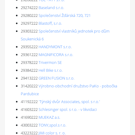
29274222
Baseland s.r.o.
29280222
Společenství Žďárská 720, 721
29297222
Blastoff, s.r.o.
29303222
Společenství vlastníků jednotek pro dům
Soukenická 6
29355222
HANDYMONT s.r.o.
29361222
MAGNIFICORA s.r.o.
29378222
Trivermon SE
29384222
Hell Bike s.r.o.
29413222
GREEN FUSION s.r.o.
31420222
Výrobno-obchodní družstvo PaKo - pobočka
Pardubice
41192222
'Týnský dvůr Associates, spol. s r.o.'
41603222
Schlesinger spol. s r.o. - v likvidaci
41690222
MUEKAZ a.s.
43003222
TONY,spol.s r.o.
43223222
JiMi color s. r. o.