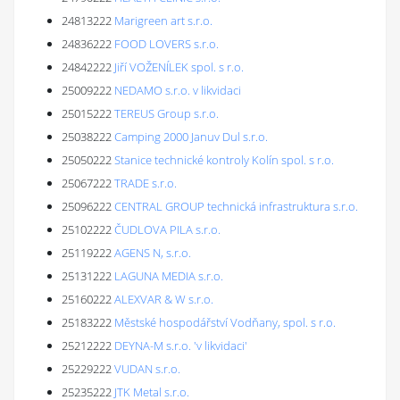
24813222
Marigreen art s.r.o.
24836222
FOOD LOVERS s.r.o.
24842222
Jiří VOŽENÍLEK spol. s r.o.
25009222
NEDAMO s.r.o. v likvidaci
25015222
TEREUS Group s.r.o.
25038222
Camping 2000 Januv Dul s.r.o.
25050222
Stanice technické kontroly Kolín spol. s r.o.
25067222
TRADE s.r.o.
25096222
CENTRAL GROUP technická infrastruktura s.r.o.
25102222
ČUDLOVA PILA s.r.o.
25119222
AGENS N, s.r.o.
25131222
LAGUNA MEDIA s.r.o.
25160222
ALEXVAR & W s.r.o.
25183222
Městské hospodářství Vodňany, spol. s r.o.
25212222
DEYNA-M s.r.o. 'v likvidaci'
25229222
VUDAN s.r.o.
25235222
JTK Metal s.r.o.