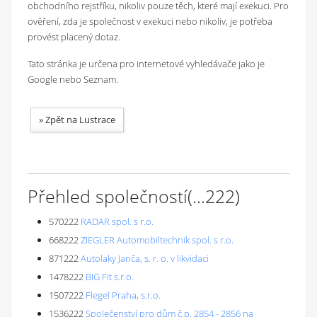
obchodního rejstříku, nikoliv pouze těch, které mají exekuci. Pro
ověření, zda je společnost v exekuci nebo nikoliv, je potřeba
provést placený dotaz.
Tato stránka je určena pro internetové vyhledávače jako je
Google nebo Seznam.
»
Zpět na Lustrace
Přehled společností
(...
222
)
570222
RADAR spol. s r.o.
668222
ZIEGLER Automobiltechnik spol. s r.o.
871222
Autolaky Janča, s. r. o. v likvidaci
1478222
BIG Fit s.r.o.
1507222
Flegel Praha, s.r.o.
1536222
Společenství pro dům č.p. 2854 - 2856 na