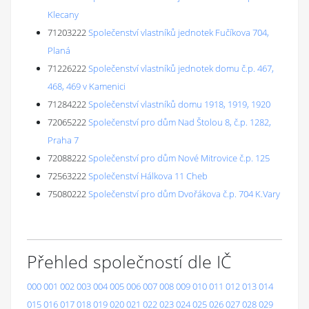
Klecany
71203222
Společenství vlastníků jednotek Fučíkova 704,
Planá
71226222
Společenství vlastníků jednotek domu č.p. 467,
468, 469 v Kamenici
71284222
Společenství vlastníků domu 1918, 1919, 1920
72065222
Společenství pro dům Nad Štolou 8, č.p. 1282,
Praha 7
72088222
Společenství pro dům Nové Mitrovice č.p. 125
72563222
Společenství Hálkova 11 Cheb
75080222
Společenství pro dům Dvořákova č.p. 704 K.Vary
Přehled společností dle IČ
000
001
002
003
004
005
006
007
008
009
010
011
012
013
014
015
016
017
018
019
020
021
022
023
024
025
026
027
028
029