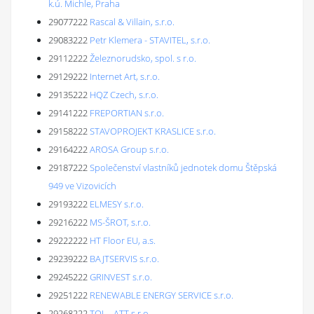
k.ú. Michle, Praha
29077222
Rascal & Villain, s.r.o.
29083222
Petr Klemera - STAVITEL, s.r.o.
29112222
Železnorudsko, spol. s r.o.
29129222
Internet Art, s.r.o.
29135222
HQZ Czech, s.r.o.
29141222
FREPORTIAN s.r.o.
29158222
STAVOPROJEKT KRASLICE s.r.o.
29164222
AROSA Group s.r.o.
29187222
Společenství vlastníků jednotek domu Štěpská
949 ve Vizovicích
29193222
ELMESY s.r.o.
29216222
MS-ŠROT, s.r.o.
29222222
HT Floor EU, a.s.
29239222
BAJTSERVIS s.r.o.
29245222
GRINVEST s.r.o.
29251222
RENEWABLE ENERGY SERVICE s.r.o.
29268222
TOL - ATT s.r.o.