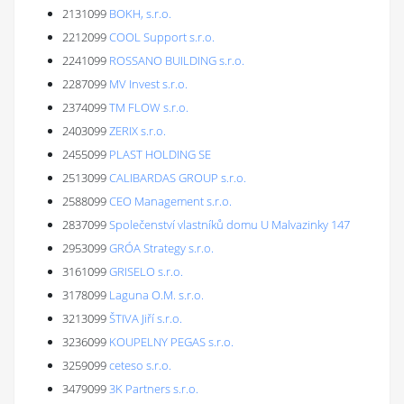
2131099
BOKH, s.r.o.
2212099
COOL Support s.r.o.
2241099
ROSSANO BUILDING s.r.o.
2287099
MV Invest s.r.o.
2374099
TM FLOW s.r.o.
2403099
ZERIX s.r.o.
2455099
PLAST HOLDING SE
2513099
CALIBARDAS GROUP s.r.o.
2588099
CEO Management s.r.o.
2837099
Společenství vlastníků domu U Malvazinky 147
2953099
GRÓA Strategy s.r.o.
3161099
GRISELO s.r.o.
3178099
Laguna O.M. s.r.o.
3213099
ŠTIVA Jiří s.r.o.
3236099
KOUPELNY PEGAS s.r.o.
3259099
ceteso s.r.o.
3479099
3K Partners s.r.o.