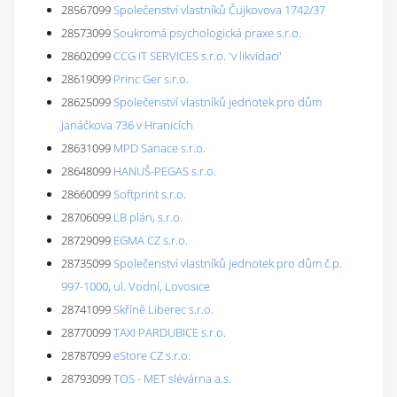
28567099
Společenství vlastníků Čujkovova 1742/37
28573099
Soukromá psychologická praxe s.r.o.
28602099
CCG IT SERVICES s.r.o. 'v likvidaci'
28619099
Princ Ger s.r.o.
28625099
Společenství vlastníků jednotek pro dům
Janáčkova 736 v Hranicích
28631099
MPD Sanace s.r.o.
28648099
HANUŠ-PEGAS s.r.o.
28660099
Softprint s.r.o.
28706099
LB plán, s.r.o.
28729099
EGMA CZ s.r.o.
28735099
Společenství vlastníků jednotek pro dům č.p.
997-1000, ul. Vodní, Lovosice
28741099
Skříně Liberec s.r.o.
28770099
TAXI PARDUBICE s.r.o.
28787099
eStore CZ s.r.o.
28793099
TOS - MET slévárna a.s.