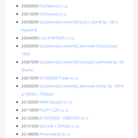
26009099
Dvořáková s.r.o.
26015099
IQ finance s.r.o.
26038099
Společenství vlastníků bytů v domě čp. 186 v
Popelíně
26044099
J.S.K.PARTNER, s.r.o.
26050099
Společenství vlastníků jednotek Osvobození
1694
26067099
Společenství vlastníků bytových jednotek čp. 56
Zhořec
26073099
SVOBODA Trade s.r.o.
26096099
Společenství vlastníků jednotek domu čp. 707/II
a 1043/II v Třeboni
26102099
MWK Bioplyn s.r.o.
26119099
PUFFY CZP, s.r.o.
26125099
JD INTERIER - OBCHOD s.r.o.
26131099
GALIVIK + SVAND s.r.o.
26148099
Anna-Marija s.r.o.