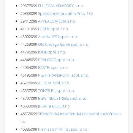
29377099
EU LEGAL ADVISORY, s.r.o.
29383099
Společenství pro dům Prlov 156
29412099
APPLAUS MÉDIA s.r.o.
41191099
HEPEK, spol. s r.o.
43002099
Aurelia 1991,spol. s r.o.
44269099
Old Chicago Game spol. s r. o.
44796099
IMOB spol. s r.o.
44848099
PRAHOGO spol. s r.o.
44964099
RASTR, spol. s r.o.
45195099
R & H TRANSPORT, spol. s r.o.
45276099
ALEXIM, spol. s r.o.
45357099
TONER RL, spol. s r.o.
45797099
BGW INDUSTRIES, spol. s r.o.
45803099
JJJ SAT a BESIE s.r.o.
46358099
Středočeská mrazírenská obchodní společnost s
r.o.
46885099
P e n s i o n M í l a , spol. s r.o.