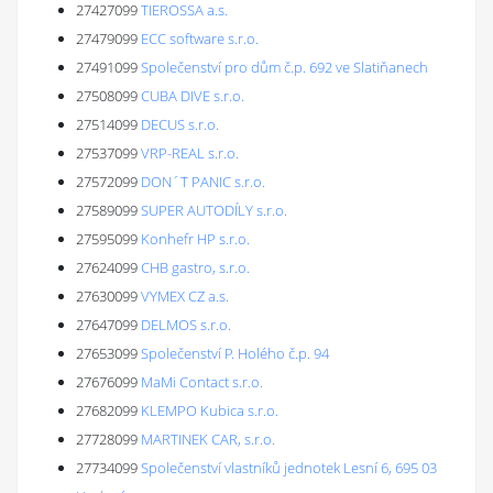
27427099
TIEROSSA a.s.
27479099
ECC software s.r.o.
27491099
Společenství pro dům č.p. 692 ve Slatiňanech
27508099
CUBA DIVE s.r.o.
27514099
DECUS s.r.o.
27537099
VRP-REAL s.r.o.
27572099
DON´T PANIC s.r.o.
27589099
SUPER AUTODÍLY s.r.o.
27595099
Konhefr HP s.r.o.
27624099
CHB gastro, s.r.o.
27630099
VYMEX CZ a.s.
27647099
DELMOS s.r.o.
27653099
Společenství P. Holého č.p. 94
27676099
MaMi Contact s.r.o.
27682099
KLEMPO Kubica s.r.o.
27728099
MARTINEK CAR, s.r.o.
27734099
Společenství vlastníků jednotek Lesní 6, 695 03