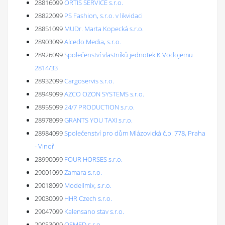
28816099
ORTIS SERVICE s.r.o.
28822099
PS Fashion, s.r.o. v likvidaci
28851099
MUDr. Marta Kopecká s.r.o.
28903099
Alcedo Media, s.r.o.
28926099
Společenství vlastníků jednotek K Vodojemu
2814/33
28932099
Cargoservis s.r.o.
28949099
AZCO OZON SYSTEMS s.r.o.
28955099
24/7 PRODUCTION s.r.o.
28978099
GRANTS YOU TAXI s.r.o.
28984099
Společenství pro dům Mlázovická č.p. 778, Praha
- Vinoř
28990099
FOUR HORSES s.r.o.
29001099
Zamara s.r.o.
29018099
Modellmix, s.r.o.
29030099
HHR Czech s.r.o.
29047099
Kalensano stav s.r.o.
29053099
OSMED s.r.o.