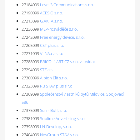
27184099
Level 3 Communications s.r.o.
27190099
ACESIO s.r.o.
27213099
G.AKTA s.r.o.
27236099
MEP-rozváděče s.r.o.
27242099
Free energy device, s.r.o.
27265099
CST plus s.r.o.
27271099
VLNA.cz s.r.o.
27288099
BRICOL´ART CZ s.r.o. v likvidaci
27294099
STZ a.s.
27300099
Albion Elit s.r.o.
27323099
RB STAV plus s.r.o.
27369099
Společenství vlastníků bytů Milovice, Spojovací
586
27375099
Sun - Buff, s.r.o.
27381099
Sublime Advertising s.r.o.
27398099
LN-Develop, s.r.o.
27404099
NovGroup STAV s.r.o.