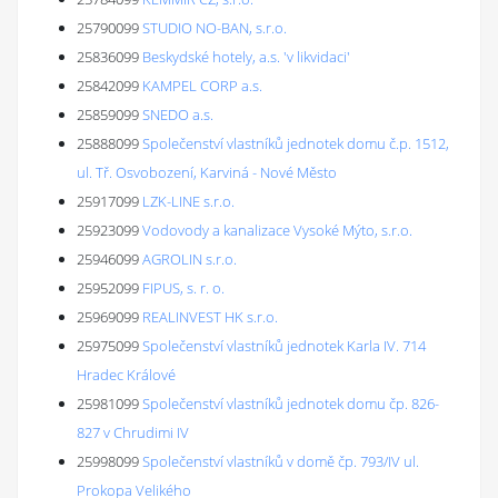
25790099
STUDIO NO-BAN, s.r.o.
25836099
Beskydské hotely, a.s. 'v likvidaci'
25842099
KAMPEL CORP a.s.
25859099
SNEDO a.s.
25888099
Společenství vlastníků jednotek domu č.p. 1512,
ul. Tř. Osvobození, Karviná - Nové Město
25917099
LZK-LINE s.r.o.
25923099
Vodovody a kanalizace Vysoké Mýto, s.r.o.
25946099
AGROLIN s.r.o.
25952099
FIPUS, s. r. o.
25969099
REALINVEST HK s.r.o.
25975099
Společenství vlastníků jednotek Karla IV. 714
Hradec Králové
25981099
Společenství vlastníků jednotek domu čp. 826-
827 v Chrudimi IV
25998099
Společenství vlastníků v domě čp. 793/IV ul.
Prokopa Velikého