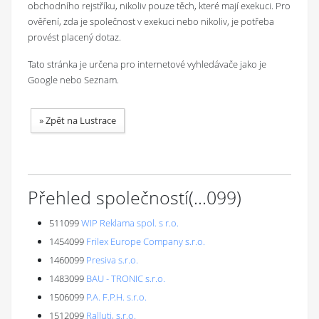
obchodního rejstříku, nikoliv pouze těch, které mají exekuci. Pro
ověření, zda je společnost v exekuci nebo nikoliv, je potřeba
provést placený dotaz.
Tato stránka je určena pro internetové vyhledávače jako je
Google nebo Seznam.
»
Zpět na Lustrace
Přehled společností
(...
099
)
511099
WIP Reklama spol. s r.o.
1454099
Frilex Europe Company s.r.o.
1460099
Presiva s.r.o.
1483099
BAU - TRONIC s.r.o.
1506099
P.A. F.P.H. s.r.o.
1512099
Ralluti, s.r.o.