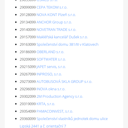
29099099
CEPA TEKOM s.r.o.
29128099
NOVA KONT Plzeň s.r.o.
29134099
ANCHOR Group s.r.o.
29140099
NOVETRAN TRADE s.r.o.
29157099
Makléřská kancelář Dušek s.r.o.
29163099
Společenství domu 381/III v Klatovech
29186099
OBERLAND s.r.o.
29209099
SOFTWATER s.r.o.
29215099
JAPET servis, s.r.o.
29267099
INPROSO, s.r.o.
29273099
AUTOBUSOVÁ SKLA GROUP s.r.o.
29296099
INOVA okna s.r.o.
29302099
2M Production Agency s.r.o.
29319099
KRTA, s.r.o.
29354099
PAMACOINVEST, s.r.o.
29360099
Společenství vlastníků jednotek domu ulice
Lipská 2441 a č. orientační 7