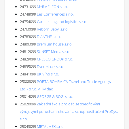
24731099
MYRMELEON s.r.o.
24748099
Les Conférences s.r.o.
24754099
Cars-testing and logistics s.r.o.
24760099
Reborn Baby, s.r.o.
24783099
DIANTHE s.r.o.
24806099
premium house s.r.o.
24812099
SUNSET Media s.r.o.
24829099
CRESCO GROUP s.r.o.
24835099
Dveře4u.cz s.r.o.
24841099
BK Víno s.r.o.
25008099
PORTA BOHEMICA Travel and Trade Agency,
Ltd. - s.r.o. v likvidaci
25014099
GEORGE & ROGI s.r.o.
25020099
Základní škola pro děti se specifickými
vývojovými poruchami chování a schopnosti učení ProDys,
s.r.o.
25043099
METALMEX s.r.o.