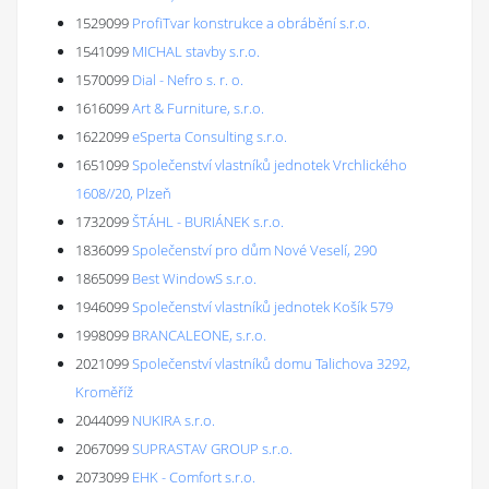
1529099
ProfiTvar konstrukce a obrábění s.r.o.
1541099
MICHAL stavby s.r.o.
1570099
Dial - Nefro s. r. o.
1616099
Art & Furniture, s.r.o.
1622099
eSperta Consulting s.r.o.
1651099
Společenství vlastníků jednotek Vrchlického
1608//20, Plzeň
1732099
ŠTÁHL - BURIÁNEK s.r.o.
1836099
Společenství pro dům Nové Veselí, 290
1865099
Best WindowS s.r.o.
1946099
Společenství vlastníků jednotek Košík 579
1998099
BRANCALEONE, s.r.o.
2021099
Společenství vlastníků domu Talichova 3292,
Kroměříž
2044099
NUKIRA s.r.o.
2067099
SUPRASTAV GROUP s.r.o.
2073099
EHK - Comfort s.r.o.