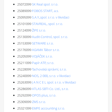
25072099
SK Real spol. s r.o.
25089099
FOBOS START, a.s.
25095099
S.A.Y.,spol. s r.o. v likvidaci
25101099
STAVREAL, spol. s r.o.
25124099
ŽIPE s.r.o.
25130099
Audit-Control, spol. s r.o.
25153099
SETWARE s.r.o.
25176099
AGAMA Tábor s.r.o.
25205099
VOJÁČEK s.r.o.
25211099
Papír ATP, s.r.o.
25228099
Tachovská správní, s.r.o.
25240099
NOS, 2 000, s.r.o. v likvidaci
25263099
J A N C E L spol. s r.o. v likvidaci
25286099
ATLAS-SBTI Co. Ltd., s.r.o.
25292099
OPOS plus, s.r.o.
25309099
ZMS s.r.o.
25321099
EMPE accounting s.r.o.