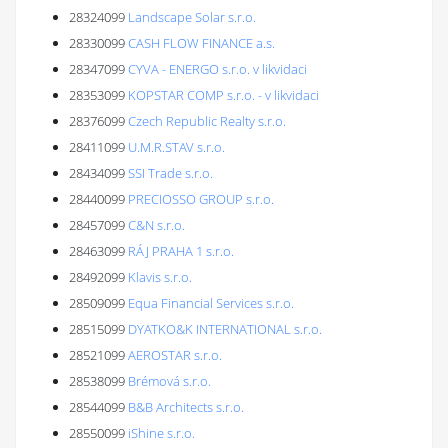
28324099
Landscape Solar s.r.o.
28330099
CASH FLOW FINANCE a.s.
28347099
CYVA - ENERGO s.r.o. v likvidaci
28353099
KOPSTAR COMP s.r.o. - v likvidaci
28376099
Czech Republic Realty s.r.o.
28411099
U.M.R.STAV s.r.o.
28434099
SSI Trade s.r.o.
28440099
PRECIOSSO GROUP s.r.o.
28457099
C&N s.r.o.
28463099
RÁJ PRAHA 1 s.r.o.
28492099
Klavis s.r.o.
28509099
Equa Financial Services s.r.o.
28515099
DYATKO&K INTERNATIONAL s.r.o.
28521099
AEROSTAR s.r.o.
28538099
Brémová s.r.o.
28544099
B&B Architects s.r.o.
28550099
iShine s.r.o.