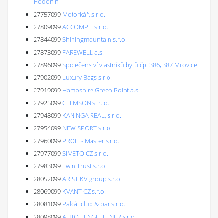
Hodonín
27757099
Motorkář, s.r.o.
27809099
ACCOMPLI s.r.o.
27844099
Shiningmountain s.r.o.
27873099
FAREWELL a.s.
27896099
Společenství vlastníků bytů čp. 386, 387 Milovice
27902099
Luxury Bags s.r.o.
27919099
Hampshire Green Point a.s.
27925099
CLEMSON s. r. o.
27948099
KANINGA REAL, s.r.o.
27954099
NEW SPORT s.r.o.
27960099
PROFI - Master s.r.o.
27977099
SIMETO CZ s.r.o.
27983099
Twin Trust s.r.o.
28052099
ARIST KV group s.r.o.
28069099
KVANT CZ s.r.o.
28081099
Palcát club & bar s.r.o.
28098099
AUTO LENGFELLNER s.r.o.