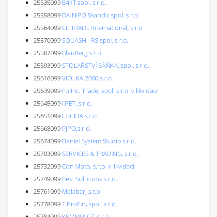
25535099
B41T spol. s r.o.
25558099
DAINIPO Skandic spol. s r.o.
25564099
CL TRADE International, s.r.o.
25570099
SQUASH - RS spol. s r.o.
25587099
BlauBerg s.r.o.
25593099
STOLAŘSTVÍ SÁŇKA, spol. s r.o.
25616099
VIOLKA 2000 s.r.o.
25639099
Fu Inc. Trade, spol. s r.o. v likvidaci
25645099
I.PET, s.r.o.
25651099
LUCIDA s.r.o.
25668099
PJPO,s.r.o.
25674099
Daniel System Studio s.r.o.
25703099
SERVICES & TRADING, s.r.o.
25732099
Con Moto, s.r.o. v likvidaci
25749099
Best Solutions s.r.o.
25761099
Malabar, s.r.o.
25778099
1.ProFin, spol. s r.o.
25784099
KEMMIR CZ, s.r.o.