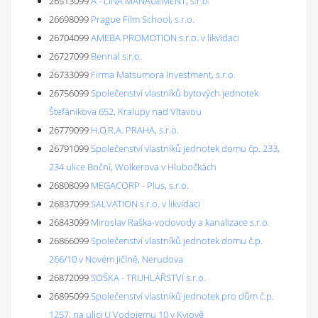
26513099
A - LINA MANAGEMENT, s.r.o.
26698099
Prague Film School, s.r.o.
26704099
AMEBA PROMOTION s.r.o. v likvidaci
26727099
Bennal s.r.o.
26733099
Firma Matsumora Investment, s.r.o.
26756099
Společenství vlastníků bytových jednotek
Štefánikova 652, Kralupy nad Vltavou
26779099
H.O.R.A. PRAHA, s.r.o.
26791099
Společenství vlastníků jednotek domu čp. 233,
234 ulice Boční, Wolkerova v Hlubočkách
26808099
MEGACORP - Plus, s.r.o.
26837099
SALVATION s.r.o. v likvidaci
26843099
Miroslav Raška-vodovody a kanalizace s.r.o.
26866099
Společenství vlastníků jednotek domu č.p.
266/10 v Novém Jičíně, Nerudova
26872099
SOŠKA - TRUHLÁŘSTVÍ s.r.o.
26895099
Společenství vlastníků jednotek pro dům č.p.
1257, na ulici U Vodojemu 10 v Kyjově