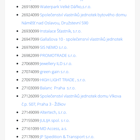
26918099
Waterpark Velké Dářko,s.r.o.
26924099
Společenství vlastníků jednotek bytového domu
Náměšť nad Oslavou, Družstevní 590
26930099
Instalace Šťastník, s.r.o.
26947099
Gallašova 10 - společensrví vlastníků jednotek
26976099
SIS NEMO s.r.o.
26982099
PROMOTRADE s.r.o.
27068099
Jewellery ILD s.r.o.
27074099
green-gain s.r.o.
27097099
HIGH LIGHT TRADE , s.r.o.
27103099
Balanc Praha s.r.o.
27126099
Společenství vlastníků jednotek domu Vlkova
č.p. 507, Praha 3 - Žižkov
27149099
Altertech, s.r.o.
27155099
JULIJA spol. s r.o.
27161099
MD Access, a.s.
27178099
JP Spedition & Transport s.r.o.