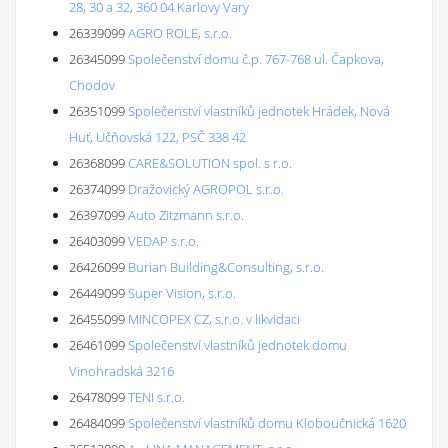
28, 30 a 32, 360 04 Karlovy Vary
26339099
AGRO ROLE, s.r.o.
26345099
Společenství domu č.p. 767-768 ul. Čapkova,
Chodov
26351099
Společenství vlastníků jednotek Hrádek, Nová
Huť, Učňovská 122, PSČ 338 42
26368099
CARE&SOLUTION spol. s r.o.
26374099
Dražovický AGROPOL s.r.o.
26397099
Auto Zitzmann s.r.o.
26403099
VEDAP s.r.o.
26426099
Burian Building&Consulting, s.r.o.
26449099
Super Vision, s.r.o.
26455099
MINCOPEX CZ, s.r.o. v likvidaci
26461099
Společenství vlastníků jednotek domu
Vinohradská 3216
26478099
TENI s.r.o.
26484099
Společenství vlastníků domu Kloboučnická 1620