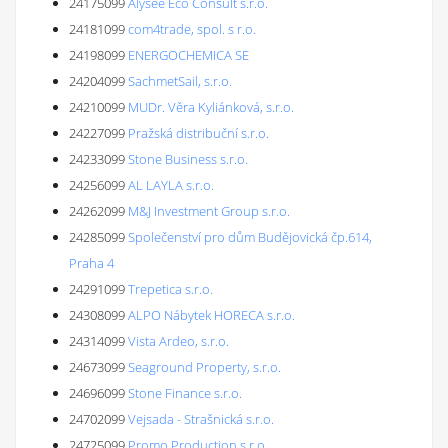
24175099
Alysee Eco Consult s.r.o.
24181099
com4trade, spol. s r.o.
24198099
ENERGOCHEMICA SE
24204099
SachmetSail, s.r.o.
24210099
MUDr. Věra Kyliánková, s.r.o.
24227099
Pražská distribuční s.r.o.
24233099
Stone Business s.r.o.
24256099
AL LAYLA s.r.o.
24262099
M&J Investment Group s.r.o.
24285099
Společenství pro dům Budějovická čp.614,
Praha 4
24291099
Trepetica s.r.o.
24308099
ALPO Nábytek HORECA s.r.o.
24314099
Vista Ardeo, s.r.o.
24673099
Seaground Property, s.r.o.
24696099
Stone Finance s.r.o.
24702099
Vejsada - Strašnická s.r.o.
24725099
Promo Production s.r.o.