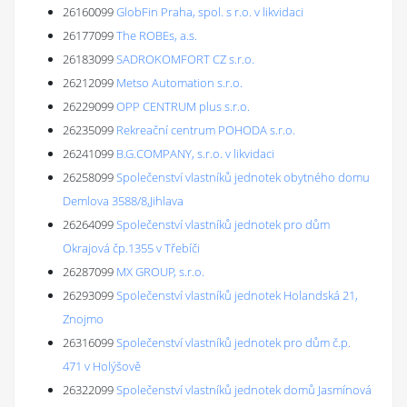
26160099
GlobFin Praha, spol. s r.o. v likvidaci
26177099
The ROBEs, a.s.
26183099
SADROKOMFORT CZ s.r.o.
26212099
Metso Automation s.r.o.
26229099
OPP CENTRUM plus s.r.o.
26235099
Rekreační centrum POHODA s.r.o.
26241099
B.G.COMPANY, s.r.o. v likvidaci
26258099
Společenství vlastníků jednotek obytného domu
Demlova 3588/8,Jihlava
26264099
Společenství vlastníků jednotek pro dům
Okrajová čp.1355 v Třebíči
26287099
MX GROUP, s.r.o.
26293099
Společenství vlastníků jednotek Holandská 21,
Znojmo
26316099
Společenství vlastníků jednotek pro dům č.p.
471 v Holýšově
26322099
Společenství vlastníků jednotek domů Jasmínová