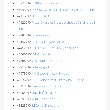
46972099
HOREA, spol. s r.o.
46995099
KOPRO - WOOD INTERNATIONAL, spol. s r.o.
47116099
SELGEN, a. s.
47122099
Pražská vysoká škola psychosociálních studií,
s.r.o.
47284099
Chanuka s.r.o.
47307099
V - S P O R T spol. s r. o.
47452099
BOHEMIA FR SYSTEMS, spol. s r.o.
47469099
VYKO - reality s.r.o.
47666099
VeSt Dvorce, spol. s r. o.
47915099
Orfeus, spol. s r.o.
47973099
M x 3 spol. s r. o. 'v likvidaci'
48036099
BNP Paribas Real Estate APM CR s.r.o.
48117099
Beiersdorf spol. s r.o.
48204099
Stavební firma SIXL, spol. s r.o.
48291099
VÝKUP spol. s r.o.
48528099
IMComp. Brno, s.r.o.