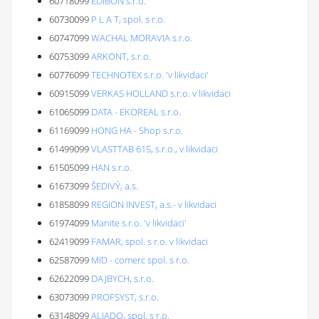
60718099
EDIBON s.r.o.
60730099
P L A T, spol. s r.o.
60747099
WACHAL MORAVIA s.r.o.
60753099
ARKONT, s.r.o.
60776099
TECHNOTEX s.r.o. 'v likvidaci'
60915099
VERKAS HOLLAND s.r.o. v likvidaci
61065099
DATA - EKOREAL s.r.o.
61169099
HONG HA - Shop s.r.o.
61499099
VLASTTAB 615, s.r.o., v likvidaci
61505099
HAN s.r.o.
61673099
ŠEDIVÝ, a.s.
61858099
REGION INVEST, a.s.- v likvidaci
61974099
Manite s.r.o. 'v likvidaci'
62419099
FAMAR, spol. s r.o. v likvidaci
62587099
MID - comerc spol. s r.o.
62622099
DAJBYCH, s.r.o.
63073099
PROFSYST, s.r.o.
63148099
ALIADO, spol. s r.o.