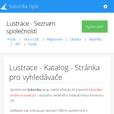
Sokordia iSpis
Lustrace - Seznam
Vyzkoušet!
společností
Popis
Více o CEE
Registrace
Ukázka
Rejstříky
API
Ceník
Lustrace - Katalog - Stránka
pro vyhledávače
Společnost
Sokordia, s.r.o.
nabízí přístup do placené
Centrální
evidence exekucí
– seznamu vedeného Exekutorskou komorou
ČR.
Software zde zobrazuje seznam VŠECH společností z