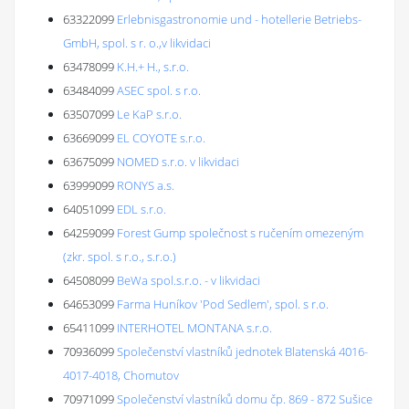
63322099
Erlebnisgastronomie und - hotellerie Betriebs-
GmbH, spol. s r. o.,v likvidaci
63478099
K.H.+ H., s.r.o.
63484099
ASEC spol. s r.o.
63507099
Le KaP s.r.o.
63669099
EL COYOTE s.r.o.
63675099
NOMED s.r.o. v likvidaci
63999099
RONYS a.s.
64051099
EDL s.r.o.
64259099
Forest Gump společnost s ručením omezeným
(zkr. spol. s r.o., s.r.o.)
64508099
BeWa spol.s.r.o. - v likvidaci
64653099
Farma Huníkov 'Pod Sedlem', spol. s r.o.
65411099
INTERHOTEL MONTANA s.r.o.
70936099
Společenství vlastníků jednotek Blatenská 4016-
4017-4018, Chomutov
70971099
Společenství vlastníků domu čp. 869 - 872 Sušice