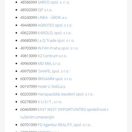
48586099
SARCO spol. s. r. o.
48592099
DJT s.r.o.
49240099
LINEA - ÚBOK a.s.
49448099
AGROTES spol. s r.o.
49622099
KAROLD, spol. s r.o.
49680099
J a Q Trade spol. s r.o.
49703099
IN Film Praha spol. s r.o.
49813099
KZ Centrum s.r.o.
49969099
MD-MIX, s.r.o.
49975099
'SHAPE, spol. s r.o.'
60070099
BRISAMM spol. s r.o.
60197099
Hotel U Sixtů,a.s.
60203099
Hanspaulská stavební spol. s r.o.
60278099
V U S I T , s.r.o.
60469099
EAST WEST OPPORTUNITIES společnost s
ručením omezeným
60701099
FD Agentur REALITY, spol. s r.o.