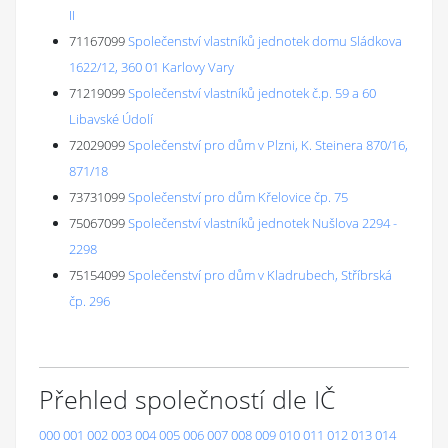
II
71167099
Společenství vlastníků jednotek domu Sládkova
1622/12, 360 01 Karlovy Vary
71219099
Společenství vlastníků jednotek č.p. 59 a 60
Libavské Údolí
72029099
Společenství pro dům v Plzni, K. Steinera 870/16,
871/18
73731099
Společenství pro dům Křelovice čp. 75
75067099
Společenství vlastníků jednotek Nušlova 2294 -
2298
75154099
Společenství pro dům v Kladrubech, Stříbrská
čp. 296
Přehled společností dle IČ
000
001
002
003
004
005
006
007
008
009
010
011
012
013
014