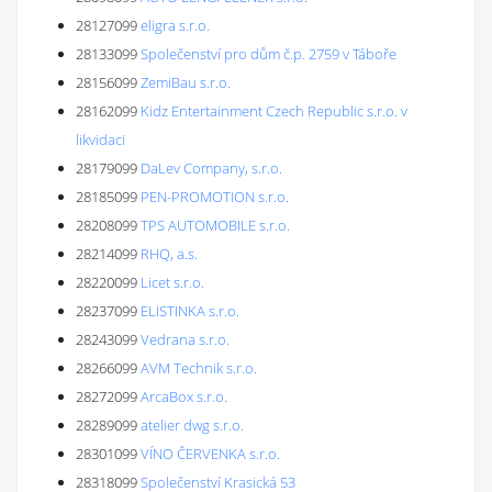
28127099
eligra s.r.o.
28133099
Společenství pro dům č.p. 2759 v Táboře
28156099
ZemiBau s.r.o.
28162099
Kidz Entertainment Czech Republic s.r.o. v
likvidaci
28179099
DaLev Company, s.r.o.
28185099
PEN-PROMOTION s.r.o.
28208099
TPS AUTOMOBILE s.r.o.
28214099
RHQ, a.s.
28220099
Licet s.r.o.
28237099
ELISTINKA s.r.o.
28243099
Vedrana s.r.o.
28266099
AVM Technik s.r.o.
28272099
ArcaBox s.r.o.
28289099
atelier dwg s.r.o.
28301099
VÍNO ČERVENKA s.r.o.
28318099
Společenství Krasická 53