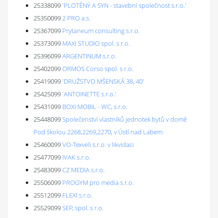
25338099
'PLOTĚNÝ A SYN - stavební společnost s.r.o.'
25350099
2 PRO a.s.
25367099
Prytaneum consulting s.r.o.
25373099
MAXI STUDIO spol. s r.o.
25396099
ARGENTINUM s.r.o.
25402099
ORMOS Corso spol. s r.o.
25419099
'DRUŽSTVO MŠENSKÁ 38, 40'
25425099
'ANTOINETTE s.r.o.'
25431099
BOXI MOBIL - WC, s.r.o.
25448099
Společenství vlastníků jednotek bytů v domě
Pod školou 2268,2269,2270, v Ústí nad Labem
25460099
VO-Texveli s.r.o. v likvidaci
25477099
IVAK s.r.o.
25483099
CZ MEDIA s.r.o.
25506099
PROGYM pro media s.r.o.
25512099
FLEXI s.r.o.
25529099
SEP, spol. s r.o.