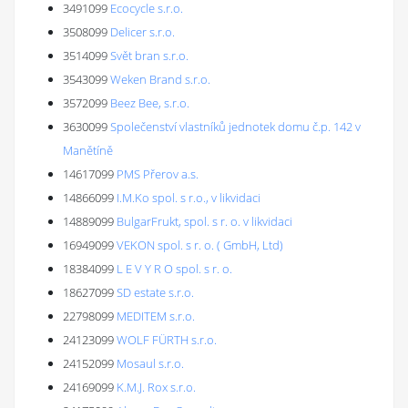
3491099
Ecocycle s.r.o.
3508099
Delicer s.r.o.
3514099
Svět bran s.r.o.
3543099
Weken Brand s.r.o.
3572099
Beez Bee, s.r.o.
3630099
Společenství vlastníků jednotek domu č.p. 142 v
Manětíně
14617099
PMS Přerov a.s.
14866099
I.M.Ko spol. s r.o., v likvidaci
14889099
BulgarFrukt, spol. s r. o. v likvidaci
16949099
VEKON spol. s r. o. ( GmbH, Ltd)
18384099
L E V Y R O spol. s r. o.
18627099
SD estate s.r.o.
22798099
MEDITEM s.r.o.
24123099
WOLF FÜRTH s.r.o.
24152099
Mosaul s.r.o.
24169099
K.M.J. Rox s.r.o.