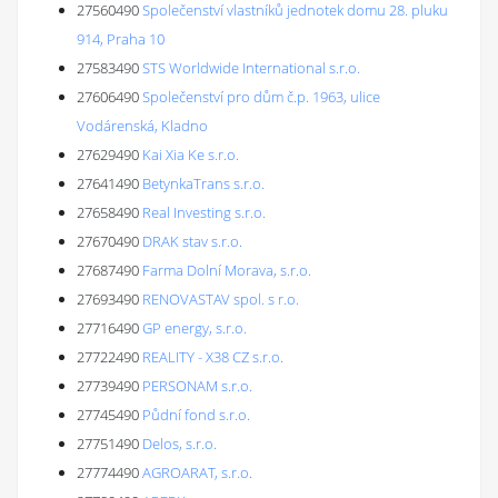
27560490
Společenství vlastníků jednotek domu 28. pluku
914, Praha 10
27583490
STS Worldwide International s.r.o.
27606490
Společenství pro dům č.p. 1963, ulice
Vodárenská, Kladno
27629490
Kai Xia Ke s.r.o.
27641490
BetynkaTrans s.r.o.
27658490
Real Investing s.r.o.
27670490
DRAK stav s.r.o.
27687490
Farma Dolní Morava, s.r.o.
27693490
RENOVASTAV spol. s r.o.
27716490
GP energy, s.r.o.
27722490
REALITY - X38 CZ s.r.o.
27739490
PERSONAM s.r.o.
27745490
Půdní fond s.r.o.
27751490
Delos, s.r.o.
27774490
AGROARAT, s.r.o.