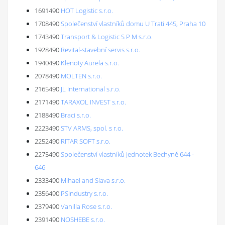
1691490
HOT Logistic s.r.o.
1708490
Společenství vlastníků domu U Trati 445, Praha 10
1743490
Transport & Logistic S P M s.r.o.
1928490
Revital-stavební servis s.r.o.
1940490
Klenoty Aurela s.r.o.
2078490
MOLTEN s.r.o.
2165490
JL International s.r.o.
2171490
TARAXOL INVEST s.r.o.
2188490
Braci s.r.o.
2223490
STV ARMS, spol. s r.o.
2252490
RITAR SOFT s.r.o.
2275490
Společenství vlastníků jednotek Bechyně 644 -
646
2333490
Mihael and Slava s.r.o.
2356490
PSIndustry s.r.o.
2379490
Vanilla Rose s.r.o.
2391490
NOSHEBE s.r.o.