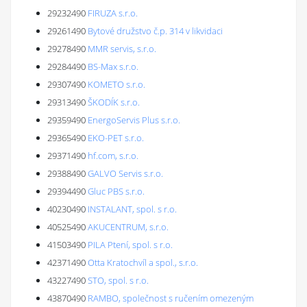
29232490
FIRUZA s.r.o.
29261490
Bytové družstvo č.p. 314 v likvidaci
29278490
MMR servis, s.r.o.
29284490
BS-Max s.r.o.
29307490
KOMETO s.r.o.
29313490
ŠKODÍK s.r.o.
29359490
EnergoServis Plus s.r.o.
29365490
EKO-PET s.r.o.
29371490
hf.com, s.r.o.
29388490
GALVO Servis s.r.o.
29394490
Gluc PBS s.r.o.
40230490
INSTALANT, spol. s r.o.
40525490
AKUCENTRUM, s.r.o.
41503490
PILA Ptení, spol. s r.o.
42371490
Otta Kratochvíl a spol., s.r.o.
43227490
STO, spol. s r.o.
43870490
RAMBO, společnost s ručením omezeným