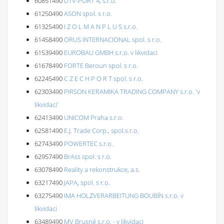
60851490
DTV-PORT 4, s.r.o.
61250490
ASON spol. s r.o.
61325490
I Z O L M A N P L U S s.r.o.
61458490
ORUS INTERNACIONAL spol. s r.o.
61539490
EUROBAU GMBH s.r.o. v likvidaci
61678490
FORTE Beroun spol. s r.o.
62245490
C Z E C H P O R T spol. s r.o.
62303490
PIRSON KERAMIKA TRADING COMPANY s.r.o. 'v
likvidaci'
62413490
UNICOM Praha s.r.o.
62581490
E.J. Trade Corp., spol.s.r.o.
62743490
POWERTEC s.r.o.
62957490
BrAss spol. s r.o.
63078490
Reality a rekonstrukce, a.s.
63217490
JAPA, spol. s r.o.
63275490
IMA HOLZVERARBEITUNG BOUBÍN s.r.o. v
likvidaci
63489490
MV Brusné s.r.o. - v likvidaci