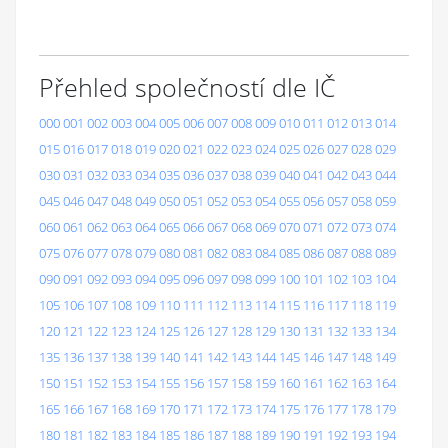
Přehled společností dle IČ
000
001
002
003
004
005
006
007
008
009
010
011
012
013
014
015
016
017
018
019
020
021
022
023
024
025
026
027
028
029
030
031
032
033
034
035
036
037
038
039
040
041
042
043
044
045
046
047
048
049
050
051
052
053
054
055
056
057
058
059
060
061
062
063
064
065
066
067
068
069
070
071
072
073
074
075
076
077
078
079
080
081
082
083
084
085
086
087
088
089
090
091
092
093
094
095
096
097
098
099
100
101
102
103
104
105
106
107
108
109
110
111
112
113
114
115
116
117
118
119
120
121
122
123
124
125
126
127
128
129
130
131
132
133
134
135
136
137
138
139
140
141
142
143
144
145
146
147
148
149
150
151
152
153
154
155
156
157
158
159
160
161
162
163
164
165
166
167
168
169
170
171
172
173
174
175
176
177
178
179
180
181
182
183
184
185
186
187
188
189
190
191
192
193
194