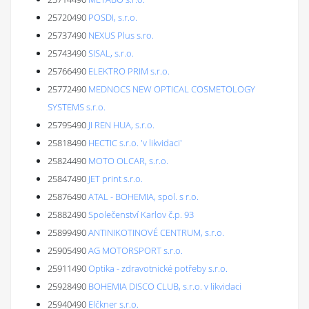
25720490
POSDI, s.r.o.
25737490
NEXUS Plus s.ro.
25743490
SISAL, s.r.o.
25766490
ELEKTRO PRIM s.r.o.
25772490
MEDNOCS NEW OPTICAL COSMETOLOGY
SYSTEMS s.r.o.
25795490
JI REN HUA, s.r.o.
25818490
HECTIC s.r.o. 'v likvidaci'
25824490
MOTO OLCAR, s.r.o.
25847490
JET print s.r.o.
25876490
ATAL - BOHEMIA, spol. s r.o.
25882490
Společenství Karlov č.p. 93
25899490
ANTINIKOTINOVÉ CENTRUM, s.r.o.
25905490
AG MOTORSPORT s.r.o.
25911490
Optika - zdravotnické potřeby s.r.o.
25928490
BOHEMIA DISCO CLUB, s.r.o. v likvidaci
25940490
Elčkner s.r.o.