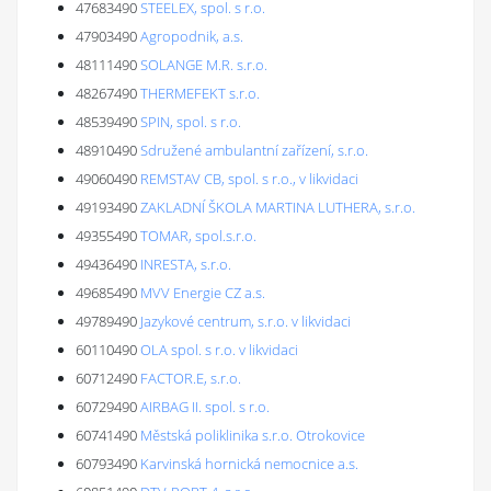
47683490
STEELEX, spol. s r.o.
47903490
Agropodnik, a.s.
48111490
SOLANGE M.R. s.r.o.
48267490
THERMEFEKT s.r.o.
48539490
SPIN, spol. s r.o.
48910490
Sdružené ambulantní zařízení, s.r.o.
49060490
REMSTAV CB, spol. s r.o., v likvidaci
49193490
ZAKLADNÍ ŠKOLA MARTINA LUTHERA, s.r.o.
49355490
TOMAR, spol.s.r.o.
49436490
INRESTA, s.r.o.
49685490
MVV Energie CZ a.s.
49789490
Jazykové centrum, s.r.o. v likvidaci
60110490
OLA spol. s r.o. v likvidaci
60712490
FACTOR.E, s.r.o.
60729490
AIRBAG II. spol. s r.o.
60741490
Městská poliklinika s.r.o. Otrokovice
60793490
Karvinská hornická nemocnice a.s.