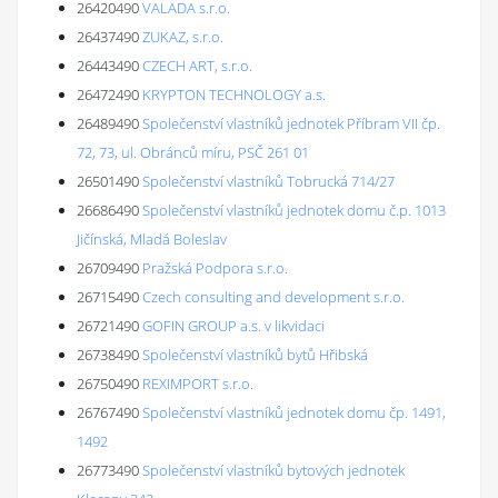
26420490
VALADA s.r.o.
26437490
ZUKAZ, s.r.o.
26443490
CZECH ART, s.r.o.
26472490
KRYPTON TECHNOLOGY a.s.
26489490
Společenství vlastníků jednotek Příbram VII čp.
72, 73, ul. Obránců míru, PSČ 261 01
26501490
Společenství vlastníků Tobrucká 714/27
26686490
Společenství vlastníků jednotek domu č.p. 1013
Jičínská, Mladá Boleslav
26709490
Pražská Podpora s.r.o.
26715490
Czech consulting and development s.r.o.
26721490
GOFIN GROUP a.s. v likvidaci
26738490
Společenství vlastníků bytů Hřibská
26750490
REXIMPORT s.r.o.
26767490
Společenství vlastníků jednotek domu čp. 1491,
1492
26773490
Společenství vlastníků bytových jednotek