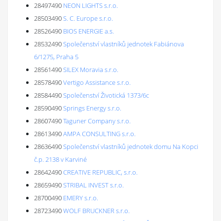
28497490
NEON LIGHTS s.r.o.
28503490
S. C. Europe s.r.o.
28526490
BIOS ENERGIE a.s.
28532490
Společenství vlastníků jednotek Fabiánova
6/1275, Praha 5
28561490
SILEX Moravia s.r.o.
28578490
Vertigo Assistance s.r.o.
28584490
Společenství Životická 1373/6c
28590490
Springs Energy s.r.o.
28607490
Taguner Company s.r.o.
28613490
AMPA CONSULTING s.r.o.
28636490
Společenství vlastníků jednotek domu Na Kopci
č.p. 2138 v Karviné
28642490
CREATIVE REPUBLIC, s.r.o.
28659490
STRIBAL INVEST s.r.o.
28700490
EMERY s.r.o.
28723490
WOLF BRUCKNER s.r.o.