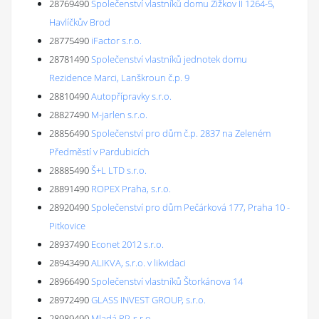
28769490
Společenství vlastníků domu Žižkov II 1264-5,
Havlíčkův Brod
28775490
iFactor s.r.o.
28781490
Společenství vlastníků jednotek domu
Rezidence Marci, Lanškroun č.p. 9
28810490
Autopřípravky s.r.o.
28827490
M-jarlen s.r.o.
28856490
Společenství pro dům č.p. 2837 na Zeleném
Předměstí v Pardubicích
28885490
Š+L LTD s.r.o.
28891490
ROPEX Praha, s.r.o.
28920490
Společenství pro dům Pečárková 177, Praha 10 -
Pitkovice
28937490
Econet 2012 s.r.o.
28943490
ALIKVA, s.r.o. v likvidaci
28966490
Společenství vlastníků Štorkánova 14
28972490
GLASS INVEST GROUP, s.r.o.
28989490
Mladá RP, s.r.o.