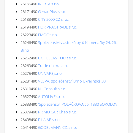
26165490
INERTA s.r.o.
26171490
Genar Plus s.r.o.
26188490
CITY 2000 CZ s.r.o.
26194490
HDR PRAGTRADE s.r.o.
26223490
EMOC s.r.o.
26246490
Společenství vlastníků bytů Kamenačky 24, 26,
Brno
26252490
CK HELLAS TOUR s.r.o.
26269490
Trade claim, s.r.o.
26275490
UNIVARS,s.r.o.
26281490
VESPA, společenství Brno Ukrajinská 33
26310490
N - Consult s.r.o.
26327490
AUTOLIVE s.r.o.
26333490
'Společenství POLÁČKOVA čp. 1830 SOKOLOV'
26379490
PRIMO CAR Cheb s.r.o.
26408490
PILA AB s.r.o.
26414490
GODELMANN CZ, s.r.o.