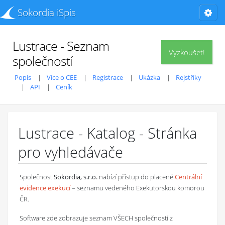
Sokordia iSpis
Lustrace - Seznam
Vyzkoušet!
společností
Popis
Více o CEE
Registrace
Ukázka
Rejstříky
API
Ceník
Lustrace - Katalog - Stránka
pro vyhledávače
Společnost
Sokordia, s.r.o.
nabízí přístup do placené
Centrální
evidence exekucí
– seznamu vedeného Exekutorskou komorou
ČR.
Software zde zobrazuje seznam VŠECH společností z