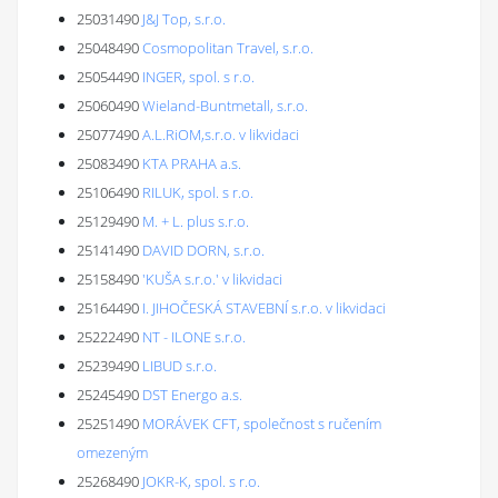
25031490
J&J Top, s.r.o.
25048490
Cosmopolitan Travel, s.r.o.
25054490
INGER, spol. s r.o.
25060490
Wieland-Buntmetall, s.r.o.
25077490
A.L.RiOM,s.r.o. v likvidaci
25083490
KTA PRAHA a.s.
25106490
RILUK, spol. s r.o.
25129490
M. + L. plus s.r.o.
25141490
DAVID DORN, s.r.o.
25158490
'KUŠA s.r.o.' v likvidaci
25164490
I. JIHOČESKÁ STAVEBNÍ s.r.o. v likvidaci
25222490
NT - ILONE s.r.o.
25239490
LIBUD s.r.o.
25245490
DST Energo a.s.
25251490
MORÁVEK CFT, společnost s ručením
omezeným
25268490
JOKR-K, spol. s r.o.