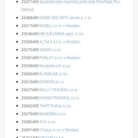
25471490
Společenství vlastníků jednotek Plzeňská 79 v
Děčíně
25488490
NORD SECURITY servis s. r. o.
25517490
KAZELI, s.r.o. v likvidaci
25546490
HB SLÉVÁRNA spol. s r.o.
25569490
A.T.M.2 s.r.o., v likvidaci
25575490
SINMO s.r.o.
25581490
PARLET s.r.o. v likvidaci
25598490
Musterbuch s.r.o.
25604490
KLINIKUM, s.r.o.
25610490
DAMIGO,s.r.o.
25627490
KELLY TRADING, s.r.o.
25656490
KONEX TRADING, s.r.o.
25662490
THHT Praha, s.r.o.
25679490
BANDERA s.r.o.
25685490
SVV s.r.o.
25691490
Chalus s.r.o. v likvidaci
25714490
METABO s.r.o.