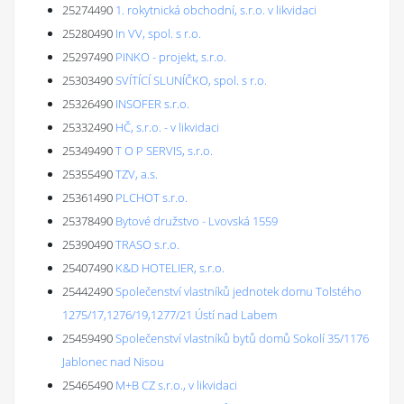
25274490
1. rokytnická obchodní, s.r.o. v likvidaci
25280490
In VV, spol. s r.o.
25297490
PINKO - projekt, s.r.o.
25303490
SVÍTÍCÍ SLUNÍČKO, spol. s r.o.
25326490
INSOFER s.r.o.
25332490
HČ, s.r.o. - v likvidaci
25349490
T O P SERVIS, s.r.o.
25355490
TZV, a.s.
25361490
PLCHOT s.r.o.
25378490
Bytové družstvo - Lvovská 1559
25390490
TRASO s.r.o.
25407490
K&D HOTELIER, s.r.o.
25442490
Společenství vlastníků jednotek domu Tolstého
1275/17,1276/19,1277/21 Ústí nad Labem
25459490
Společenství vlastníků bytů domů Sokolí 35/1176
Jablonec nad Nisou
25465490
M+B CZ s.r.o., v likvidaci