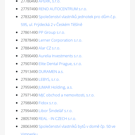
27780490
APERK, s.r.o.
27797490
RENO AUTOCENTRUM s.r.o.
27832490
Společenství vlastníků jednotek pro dům č.p.
595, ul. Frýdecká 2 v Českém Těšíně
27861490
PP Group s.r.o.
27878490
Lerner Corporation s.r.o.
27884490
Alar CZ s.r.o.
27890490
Aurelia Investments s.r.o.
27907490
Elite Dental Prague, s.r.o.
27913490
DURAMEN a.s.
27936490
LEBYS, s.r.o.
27959490
JUMAR Holding, a.s.
27971490
MJC obchod a nemovitosti, s.r.o.
27988490
Fidox s.r.o.
27994490
Libor Šindelář s.r.o.
28057490
REAL - IN CZECH s.r.o.
28063490
Společenství vlastníků bytů v domě čp. 50 ve
Vimperku