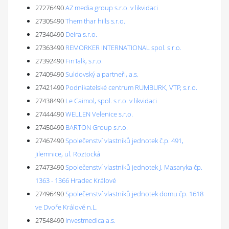
27276490
AZ media group s.r.o. v likvidaci
27305490
Them thar hills s.r.o.
27340490
Deira s.r.o.
27363490
REMORKER INTERNATIONAL spol. s r.o.
27392490
FinTalk, s.r.o.
27409490
Suldovský a partneři, a.s.
27421490
Podnikatelské centrum RUMBURK, VTP, s.r.o.
27438490
Le Caimol, spol. s r.o. v likvidaci
27444490
WELLEN Velenice s.r.o.
27450490
BARTON Group s.r.o.
27467490
Společenství vlastníků jednotek č.p. 491,
Jilemnice, ul. Roztocká
27473490
Společenství vlastníků jednotek J. Masaryka čp.
1363 - 1366 Hradec Králové
27496490
Společenství vlastníků jednotek domu čp. 1618
ve Dvoře Králové n.L.
27548490
Investmedica a.s.