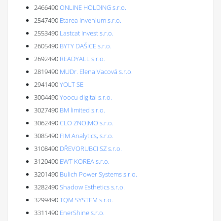
2466490
ONLINE HOLDING s.r.o.
2547490
Etarea Invenium s.r.o.
2553490
Lastcat Invest s.r.o.
2605490
BYTY DAŠICE s.r.o.
2692490
READYALL s.r.o.
2819490
MUDr. Elena Vacová s.r.o.
2941490
YOLT SE
3004490
Yoocu digital s.r.o.
3027490
BM limited s.r.o.
3062490
CLO ZNOJMO s.r.o.
3085490
FIM Analytics, s.r.o.
3108490
DŘEVORUBCI SZ s.r.o.
3120490
EWT KOREA s.r.o.
3201490
Bulich Power Systems s.r.o.
3282490
Shadow Esthetics s.r.o.
3299490
TQM SYSTEM s.r.o.
3311490
EnerShine s.r.o.