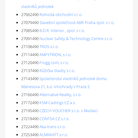
vlastníků jednotek
27062490
Rolnická obchodní s.r.o.
27079490
Stavební společnost ABR Praha spol. s r.o.
27085490
B.D.R. Interior , spol. s r.o.
27091490
Nuclear Safety & Technology Centre s.r.o.
27108490
TROS s.r.o.
27114490
AMFYTRION, s.r.o.
27120490
Frogg.com, s.r.o.
27137490
Růžička Stavby s.r.o.
27143490
Společenství vlastníků jednotek domu
Mánesova 21, k.ú. Vinohrady v Praze 2
27166490
Alternative Reality, s.r.o.
27172490
KSM Castings CZ a.s.
27195490
CZECH VOUCHER s.r.o. v likvidaci
27218490
CONTSA CZ s.r.o.
27224490
Aka-trans s.r.o.
27253490
ALMIWATT s.r.o.