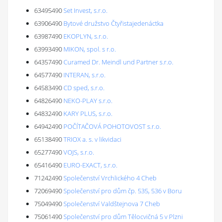
63495490
Set Invest, s.r.o.
63906490
Bytové družstvo Čtyřistajedenáctka
63987490
EKOPLYN, s.r.o.
63993490
MIKON, spol. s r.o.
64357490
Curamed Dr. Meindl und Partner s.r.o.
64577490
INTERAN, s.r.o.
64583490
CD sped, s.r.o.
64826490
NEKO-PLAY s.r.o.
64832490
KARY PLUS, s.r.o.
64942490
POČÍTAČOVÁ POHOTOVOST s.r.o.
65138490
TRIOX a. s. v likvidaci
65277490
VOJS, s.r.o.
65416490
EURO-EXACT, s.r.o.
71242490
Společenství Vrchlického 4 Cheb
72069490
Společenství pro dům čp. 535, 536 v Boru
75049490
Společenství Valdštejnova 7 Cheb
75061490
Společenství pro dům Tělocvičná 5 v Plzni