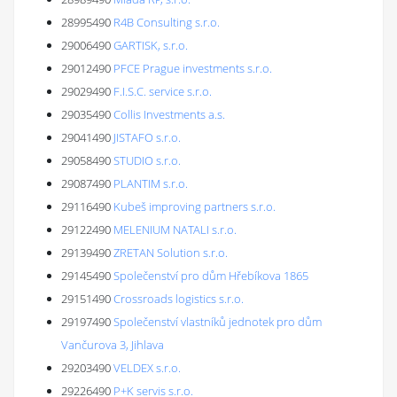
28995490
R4B Consulting s.r.o.
29006490
GARTISK, s.r.o.
29012490
PFCE Prague investments s.r.o.
29029490
F.I.S.C. service s.r.o.
29035490
Collis Investments a.s.
29041490
JISTAFO s.r.o.
29058490
STUDIO s.r.o.
29087490
PLANTIM s.r.o.
29116490
Kubeš improving partners s.r.o.
29122490
MELENIUM NATALI s.r.o.
29139490
ZRETAN Solution s.r.o.
29145490
Společenství pro dům Hřebíkova 1865
29151490
Crossroads logistics s.r.o.
29197490
Společenství vlastníků jednotek pro dům
Vančurova 3, Jihlava
29203490
VELDEX s.r.o.
29226490
P+K servis s.r.o.