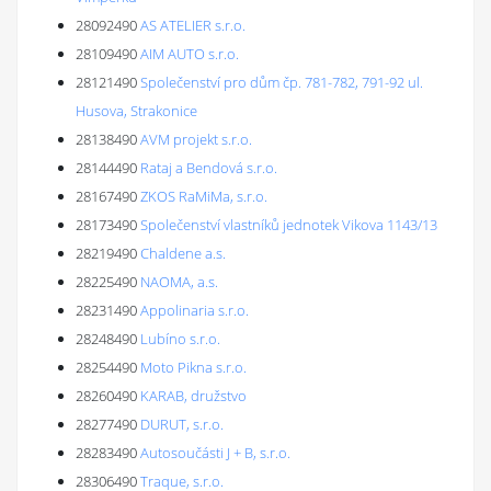
28092490
AS ATELIER s.r.o.
28109490
AIM AUTO s.r.o.
28121490
Společenství pro dům čp. 781-782, 791-92 ul.
Husova, Strakonice
28138490
AVM projekt s.r.o.
28144490
Rataj a Bendová s.r.o.
28167490
ZKOS RaMiMa, s.r.o.
28173490
Společenství vlastníků jednotek Vikova 1143/13
28219490
Chaldene a.s.
28225490
NAOMA, a.s.
28231490
Appolinaria s.r.o.
28248490
Lubíno s.r.o.
28254490
Moto Pikna s.r.o.
28260490
KARAB, družstvo
28277490
DURUT, s.r.o.
28283490
Autosoučásti J + B, s.r.o.
28306490
Traque, s.r.o.