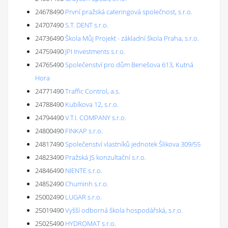
24678490
První pražská cateringová společnost, s.r.o.
24707490
S.T. DENT s.r.o.
24736490
Škola Můj Projekt - základní škola Praha, s.r.o.
24759490
JPI Investments s.r.o.
24765490
Společenství pro dům Benešova 613, Kutná
Hora
24771490
Traffic Control, a.s.
24788490
Kubíkova 12, s.r.o.
24794490
V.T.I. COMPANY s.r.o.
24800490
FINKAP s.r.o.
24817490
Společenství vlastníků jednotek Šlikova 309/55
24823490
Pražská JS konzultační s.r.o.
24846490
NIENTE s.r.o.
24852490
Chuminh s.r.o.
25002490
LUGAR s.r.o.
25019490
Vyšší odborná škola hospodářská, s.r.o.
25025490
HYDROMAT s.r.o.