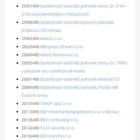
25957490
Společenství vlastníků jednotek domu čp. 2194 -
2196 ulice Jilemnického v Pardubicích
25986490
Společenství vlastníků bytových jednotek
Jiráskova 1322 Hlinsko
25992490
Makoli, s.r.o.
26026490
BBK pneu Schwarz s.r.o.
26049490
Alltech Bohemia s.r.o.
26055490
Společenství vlastníků jednotek domu čp. 170/IV,
v Jakubské ulici v Jindřichově Hradci
26061490
Společenství vlastníků jednotek Hlinecká 721
26084490
Společenství vlastníků jednotek, Polská 438
Český Krumlov
26107490
TAKOP spol. s r.o.
26113490
E&P Hotel Kamping-pension s.r.o. v likvidaci
26136490
IBEX Computing s.r.o.
26142490
T.A.O. security s.r.o.
26159490
GOLVAKVIN s.r.o.