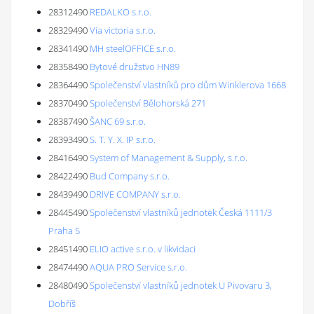
28312490
REDALKO s.r.o.
28329490
Via victoria s.r.o.
28341490
MH steelOFFICE s.r.o.
28358490
Bytové družstvo HN89
28364490
Společenství vlastníků pro dům Winklerova 1668
28370490
Společenství Bělohorská 271
28387490
ŠANC 69 s.r.o.
28393490
S. T. Y. X. IP s.r.o.
28416490
System of Management & Supply, s.r.o.
28422490
Bud Company s.r.o.
28439490
DRIVE COMPANY s.r.o.
28445490
Společenství vlastníků jednotek Česká 1111/3
Praha 5
28451490
ELIO active s.r.o. v likvidaci
28474490
AQUA PRO Service s.r.o.
28480490
Společenství vlastníků jednotek U Pivovaru 3,
Dobříš