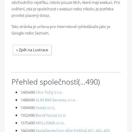
obchodního rejstříku, nikoliv pouze těch, které mají exekuci. Pro
ověření, zda je společnost v exekuci nebo nikoliv, je potřeba
provést placený dotaz.
Tato stránka je určena pro internetové vyhledávače jako je
Google nebo Seznam.
»
Zpět na Lustrace
Přehled společností
(...
490
)
1465490
Víno Tichý s.r.o.
1488490
SLIM BIM Services, s.r.o.
1494490
Avada s.r.o.
1552490
Borsk house s.r.o.
1575490
MOLLISIMA s.r.o.
1662490
Společenství pro dům Poličná 421, 422, 423