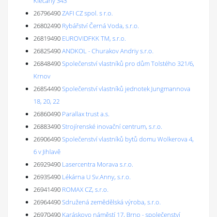
Klecany 343
26796490
ZAFI CZ spol. s r.o.
26802490
Rybářství Černá Voda, s.r.o.
26819490
EUROVIDFKK TM, s.r.o.
26825490
ANDKOL - Churakov Andriy s.r.o.
26848490
Společenství vlastníků pro dům Tolstého 321/6,
Krnov
26854490
Společenství vlastníků jednotek Jungmannova
18, 20, 22
26860490
Parallax trust a.s.
26883490
Strojírenské inovační centrum, s.r.o.
26906490
Společenství vlastníků bytů domu Wolkerova 4,
6 v Jihlavě
26929490
Lasercentra Morava s.r.o.
26935490
Lékárna U Sv.Anny, s.r.o.
26941490
ROMAX CZ, s.r.o.
26964490
Sdružená zemědělská výroba, s.r.o.
26970490
Karáskovo náměstí 17, Brno - společenství