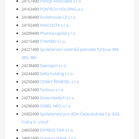
24157490
Princip Associates s.r.o.
24163490
PONTECH HOLDING, a.s.
24186490
Sockshouse CZ s.r.o.
24192490
ANACOSTA s.r.o.
24209490
Pharma capital s.r.o.
24215490
STAVEBO s.r.o.
24221490
Společenství vlastníků jednotek Tyršova 384,
385, 386
24238490
Dapospol s.r.o.
24244490
Delta holding s.r.o.
24250490
CENÍKY ŘEMESEL s.r.o.
24267490
Torlinus s.r.o.
24273490
Grow mladých s.r.o.
24296490
ISABEL NEO, s.r.o.
24302490
Společenství pro dům Českodubská č.p. 820,
Praha 9 - Vinoř
24655490
EXPRESS TAXI s.r.o.
24661490
Grayson Speak, s.r.o.