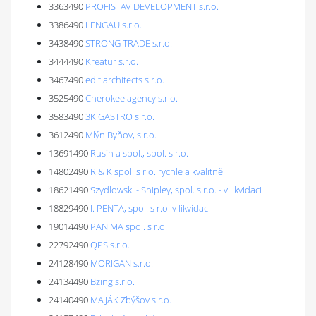
3363490
PROFISTAV DEVELOPMENT s.r.o.
3386490
LENGAU s.r.o.
3438490
STRONG TRADE s.r.o.
3444490
Kreatur s.r.o.
3467490
edit architects s.r.o.
3525490
Cherokee agency s.r.o.
3583490
3K GASTRO s.r.o.
3612490
Mlýn Byňov, s.r.o.
13691490
Rusín a spol., spol. s r.o.
14802490
R & K spol. s r.o. rychle a kvalitně
18621490
Szydlowski - Shipley, spol. s r.o. - v likvidaci
18829490
I. PENTA, spol. s r.o. v likvidaci
19014490
PANIMA spol. s r.o.
22792490
QPS s.r.o.
24128490
MORIGAN s.r.o.
24134490
Bzing s.r.o.
24140490
MAJÁK Zbýšov s.r.o.