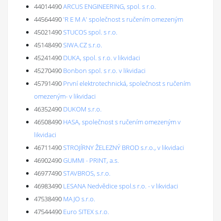
44014490
ARCUS ENGINEERING, spol. s r.o.
44564490
'R E M A' společnost s ručením omezeným
45021490
STUCOS spol. s r.o.
45148490
SIWA.CZ s.r.o.
45241490
DUKA, spol. s r.o. v likvidaci
45270490
Bonbon spol. s r.o. v likvidaci
45791490
První elektrotechnická, společnost s ručením
omezeným- v likvidaci
46352490
DUKOM s.r.o.
46508490
HASA, společnost s ručením omezeným v
likvidaci
46711490
STROJÍRNY ŽELEZNÝ BROD s.r.o., v likvidaci
46902490
GUMMI - PRINT, a.s.
46977490
STAVBROS, s.r.o.
46983490
LESANA Nedvědice spol.s r.o. - v likvidaci
47538490
MAJO s.r.o.
47544490
Euro SITEX s.r.o.