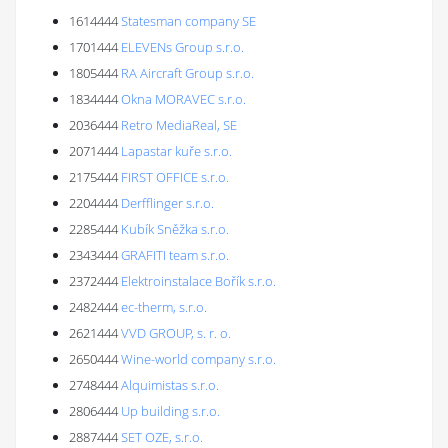
1614444
Statesman company SE
1701444
ELEVENs Group s.r.o.
1805444
RA Aircraft Group s.r.o.
1834444
Okna MORAVEC s.r.o.
2036444
Retro MediaReal, SE
2071444
Lapastar kuře s.r.o.
2175444
FIRST OFFICE s.r.o.
2204444
Derfflinger s.r.o.
2285444
Kubík Sněžka s.r.o.
2343444
GRAFITI team s.r.o.
2372444
Elektroinstalace Bořík s.r.o.
2482444
ec-therm, s.r.o.
2621444
VVD GROUP, s. r. o.
2650444
Wine-world company s.r.o.
2748444
Alquimistas s.r.o.
2806444
Up building s.r.o.
2887444
SET OZE, s.r.o.