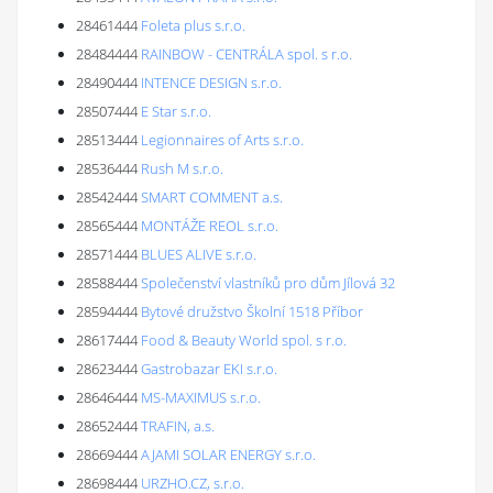
28461444
Foleta plus s.r.o.
28484444
RAINBOW - CENTRÁLA spol. s r.o.
28490444
INTENCE DESIGN s.r.o.
28507444
E Star s.r.o.
28513444
Legionnaires of Arts s.r.o.
28536444
Rush M s.r.o.
28542444
SMART COMMENT a.s.
28565444
MONTÁŽE REOL s.r.o.
28571444
BLUES ALIVE s.r.o.
28588444
Společenství vlastníků pro dům Jílová 32
28594444
Bytové družstvo Školní 1518 Příbor
28617444
Food & Beauty World spol. s r.o.
28623444
Gastrobazar EKI s.r.o.
28646444
MS-MAXIMUS s.r.o.
28652444
TRAFIN, a.s.
28669444
AJAMI SOLAR ENERGY s.r.o.
28698444
URZHO.CZ, s.r.o.