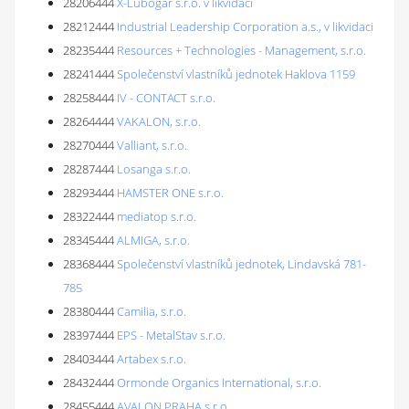
28206444
X-Lubogar s.r.o. v likvidaci
28212444
Industrial Leadership Corporation a.s., v likvidaci
28235444
Resources + Technologies - Management, s.r.o.
28241444
Společenství vlastníků jednotek Haklova 1159
28258444
IV - CONTACT s.r.o.
28264444
VAKALON, s.r.o.
28270444
Valliant, s.r.o.
28287444
Losanga s.r.o.
28293444
HAMSTER ONE s.r.o.
28322444
mediatop s.r.o.
28345444
ALMIGA, s.r.o.
28368444
Společenství vlastníků jednotek, Lindavská 781-
785
28380444
Camilia, s.r.o.
28397444
EPS - MetalStav s.r.o.
28403444
Artabex s.r.o.
28432444
Ormonde Organics International, s.r.o.
28455444
AVALON PRAHA s.r.o.