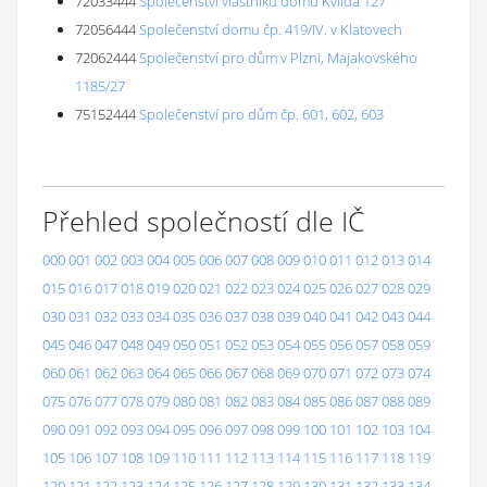
72033444
Společenství vlastníků domu Kvilda 127
72056444
Společenství domu čp. 419/IV. v Klatovech
72062444
Společenství pro dům v Plzni, Majakovského
1185/27
75152444
Společenství pro dům čp. 601, 602, 603
Přehled společností dle IČ
000
001
002
003
004
005
006
007
008
009
010
011
012
013
014
015
016
017
018
019
020
021
022
023
024
025
026
027
028
029
030
031
032
033
034
035
036
037
038
039
040
041
042
043
044
045
046
047
048
049
050
051
052
053
054
055
056
057
058
059
060
061
062
063
064
065
066
067
068
069
070
071
072
073
074
075
076
077
078
079
080
081
082
083
084
085
086
087
088
089
090
091
092
093
094
095
096
097
098
099
100
101
102
103
104
105
106
107
108
109
110
111
112
113
114
115
116
117
118
119
120
121
122
123
124
125
126
127
128
129
130
131
132
133
134