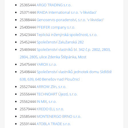
25365444
ARGO TRADING s.r.o.
25371444
IRAIDA International s.r.o. 'v likvidaci'
25388444
Genoservis-poradenství, s.r.o. 'v likvidaci'
25400444
PFEIFER company s.r.o.
25423444
Teplická inženýrská společnost, s.r.o.
25452444
Společenství Zalužanská 282
25469444
Společenství vlastníků bl. 342 č.p. 2802, 2803,
2804, 2805, ulice Zdenka Štěpánka, Most
25475444
YAROX s.r.o.
25498444
Společenství vlastníků jednotek domu Sídliště
638, 639, 640 Benešov nad Ploučnicí
25527444
ARROW Zlín, s.r.o.
25556444
TECHNOART Újezd, s.r.o.
25562444
IN MIX, s.r.o.
25579444
KREDO ELI, s.r.o.
25585444
MONTENERGO BRNO s.r.o.
25591444
ATOBLA TRADE s.r.o.