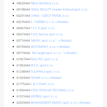
49620444
Tábor Bonětice s.r.o.
60108444
'IDEAL REALITY Hradec Králové spol. s r.o.'
60201444
CHINA - CZECH TRADE, s.r.o.
60276444
S - FORBES s. r. o. v likvidaci
60467444
T E C H spol. s r.o.
60473444
T.O.P. Service spol. s r.o.
60716444
'MASIV, spol. s r.o.' - v likvidaci
60739444
SESTAMONT, s.r.o. v likvidaci
60774444
' MC target spol. s r. o. ' 'v likvidaci'
61057444
REALTEC, spol. s r.o.
61063444
M.E.P., spol.s.r.o.
61248444
TULIPÁN a spol. s r.o.
61503444
TRUMF s.r.o. v likvidaci
61775444
C & V Plzeň, s.r.o.
61856444
ATEG TEPELNÁ TECHNIKA, s.r.o.
61972444
VEPŘEK, spol. s r. o.
62029444
MANAGEMENT INVEST, spol. s r.o. v likvidaci