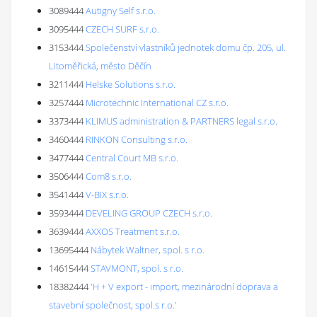
3089444
Autigny Self s.r.o.
3095444
CZECH SURF s.r.o.
3153444
Společenství vlastníků jednotek domu čp. 205, ul.
Litoměřická, město Děčín
3211444
Helske Solutions s.r.o.
3257444
Microtechnic International CZ s.r.o.
3373444
KLIMUS administration & PARTNERS legal s.r.o.
3460444
RINKON Consulting s.r.o.
3477444
Central Court MB s.r.o.
3506444
Com8 s.r.o.
3541444
V-BIX s.r.o.
3593444
DEVELING GROUP CZECH s.r.o.
3639444
AXXOS Treatment s.r.o.
13695444
Nábytek Waltner, spol. s r.o.
14615444
STAVMONT, spol. s r.o.
18382444
'H + V export - import, mezinárodní doprava a
stavební společnost, spol.s r.o.'