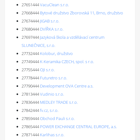
27651444
VacuClean s.r.o.
27668444
Bytové družstvo Zborovská 11, Brno, družstvo
27674444
JIGAB s.r.o.
27680444
DVÍŘKA s.r.o.
27697444
Jazyková škola a vzdělávací centrum
SLUNEČNICE, s.r.o.
27732444
Kolobur, družstvo
27749444
K-Keramika CZECH, spol. s r.o.
27755444
OJI s.r.o.
27778444
Futuretro s.r.o.
27790444
Development OVA Centre a.s.
27813444
Vudinio s.r.o.
27836444
MEDLEY TRADE s.r.o.
27842444
fv.cz, s.r.o.
27859444
Obchod Pauli s.r.o.
27865444
POWER EXCHANGE CENTRAL EUROPE, a.s.
27871444
Karlihas s.r.o.