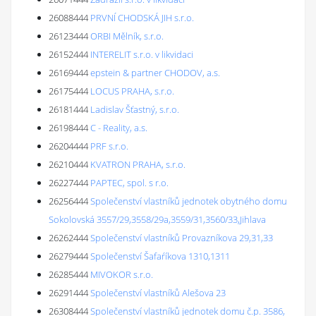
26088444
PRVNÍ CHODSKÁ JIH s.r.o.
26123444
ORBI Mělník, s.r.o.
26152444
INTERELIT s.r.o. v likvidaci
26169444
epstein & partner CHODOV, a.s.
26175444
LOCUS PRAHA, s.r.o.
26181444
Ladislav Šťastný, s.r.o.
26198444
C - Reality, a.s.
26204444
PRF s.r.o.
26210444
KVATRON PRAHA, s.r.o.
26227444
PAPTEC, spol. s r.o.
26256444
Společenství vlastníků jednotek obytného domu
Sokolovská 3557/29,3558/29a,3559/31,3560/33,Jihlava
26262444
Společenství vlastníků Provazníkova 29,31,33
26279444
Společenství Šafaŕíkova 1310,1311
26285444
MIVOKOR s.r.o.
26291444
Společenství vlastníků Alešova 23
26308444
Společenství vlastníků jednotek domu č.p. 3586,