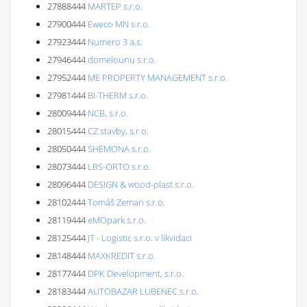
27888444
MARTEP s.r.o.
27900444
Eweco MN s.r.o.
27923444
Numero 3 a.s.
27946444
domelounu s.r.o.
27952444
ME PROPERTY MANAGEMENT s.r.o.
27981444
BI-THERM s.r.o.
28009444
NCB, s.r.o.
28015444
CZ stavby, s.r.o.
28050444
SHEMONA s.r.o.
28073444
LBS-ORTO s.r.o.
28096444
DESIGN & wood-plast s.r.o.
28102444
Tomáš Zeman s.r.o.
28119444
eMOpark s.r.o.
28125444
JT - Logistic s.r.o. v likvidaci
28148444
MAXKREDIT s.r.o.
28177444
DPK Development, s.r.o.
28183444
AUTOBAZAR LUBENEC s.r.o.