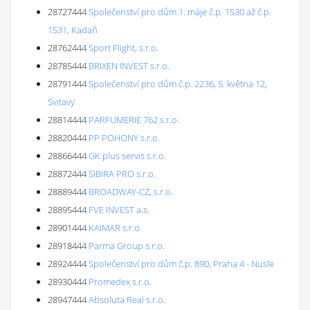
28727444
Společenství pro dům 1. máje č.p. 1530 až č.p.
1531, Kadaň
28762444
Sport Flight, s.r.o.
28785444
BRIXEN INVEST s.r.o.
28791444
Společenství pro dům č.p. 2236, 5. května 12,
Svitavy
28814444
PARFUMERIE 762 s.r.o.
28820444
PP POHONY s.r.o.
28866444
GK plus servis s.r.o.
28872444
SIBIRA PRO s.r.o.
28889444
BROADWAY-CZ, s.r.o.
28895444
FVE INVEST a.s.
28901444
KAIMAR s.r.o.
28918444
Parma Group s.r.o.
28924444
Společenství pro dům č.p. 890, Praha 4 - Nusle
28930444
Promedex s.r.o.
28947444
Absoluta Real s.r.o.