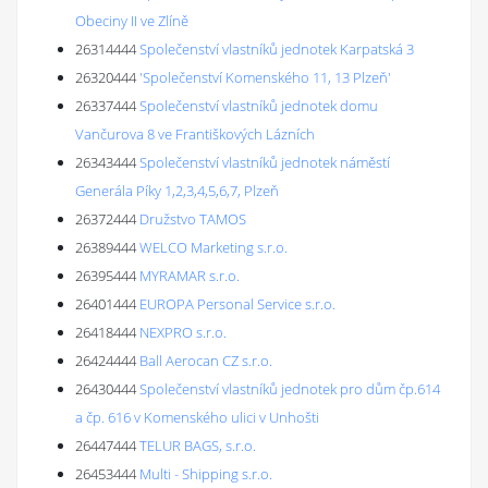
Obeciny II ve Zlíně
26314444
Společenství vlastníků jednotek Karpatská 3
26320444
'Společenství Komenského 11, 13 Plzeň'
26337444
Společenství vlastníků jednotek domu
Vančurova 8 ve Františkových Lázních
26343444
Společenství vlastníků jednotek náměstí
Generála Píky 1,2,3,4,5,6,7, Plzeň
26372444
Družstvo TAMOS
26389444
WELCO Marketing s.r.o.
26395444
MYRAMAR s.r.o.
26401444
EUROPA Personal Service s.r.o.
26418444
NEXPRO s.r.o.
26424444
Ball Aerocan CZ s.r.o.
26430444
Společenství vlastníků jednotek pro dům čp.614
a čp. 616 v Komenského ulici v Unhošti
26447444
TELUR BAGS, s.r.o.
26453444
Multi - Shipping s.r.o.