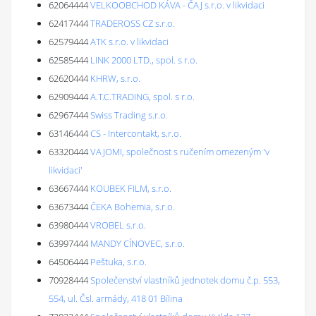
62064444
VELKOOBCHOD KÁVA - ČAJ s.r.o. v likvidaci
62417444
TRADEROSS CZ s.r.o.
62579444
ATK s.r.o. v likvidaci
62585444
LINK 2000 LTD., spol. s r.o.
62620444
KHRW, s.r.o.
62909444
A.T.C.TRADING, spol. s r.o.
62967444
Swiss Trading s.r.o.
63146444
CS - Intercontakt, s.r.o.
63320444
VAJOMI, společnost s ručením omezeným 'v
likvidaci'
63667444
KOUBEK FILM, s.r.o.
63673444
ČEKA Bohemia, s.r.o.
63980444
VROBEL s.r.o.
63997444
MANDY CÍNOVEC, s.r.o.
64506444
Peštuka, s.r.o.
70928444
Společenství vlastníků jednotek domu č.p. 553,
554, ul. Čsl. armády, 418 01 Bílina