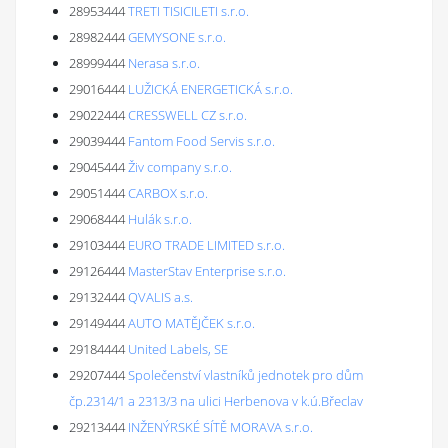
28953444
TRETI TISICILETI s.r.o.
28982444
GEMYSONE s.r.o.
28999444
Nerasa s.r.o.
29016444
LUŽICKÁ ENERGETICKÁ s.r.o.
29022444
CRESSWELL CZ s.r.o.
29039444
Fantom Food Servis s.r.o.
29045444
Živ company s.r.o.
29051444
CARBOX s.r.o.
29068444
Hulák s.r.o.
29103444
EURO TRADE LIMITED s.r.o.
29126444
MasterStav Enterprise s.r.o.
29132444
QVALIS a.s.
29149444
AUTO MATĚJČEK s.r.o.
29184444
United Labels, SE
29207444
Společenství vlastníků jednotek pro dům
čp.2314/1 a 2313/3 na ulici Herbenova v k.ú.Břeclav
29213444
INŽENÝRSKÉ SÍTĚ MORAVA s.r.o.