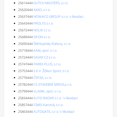
25614444
DUTCH MASTERS, s.r.o.
25620444
AXXO, s.r.o.
25637444
NOWACO GROUP s.r.o. v likvidaci
25643444
PROLYS s.r.o.
25672444
NOLIK s.r.o.
25689444
SIFON s.r.o.
25695444
Štěrkopísky Klatovy, s.r.o.
25718444
AAM, spol. s r.o.
25724444
SAVAR CZ s.r.o.
25747444
PAREX PLUS, s.r.o.
25753444
S.K.V. Žižkov Sport, s.r.o.
25776444
ČEPZA, s.r.o.
25782444
CS-STAVEBNÍ SERVIS,s.r.o.
25799444
VLANIK, spol. s r.o.
25834444
AUTO RADAR s.r.o. 'v likvidaci'
25857444
STaRS Karviná, s.r.o.
25863444
AUTOGATE, s.r.o.'v likvidaci'