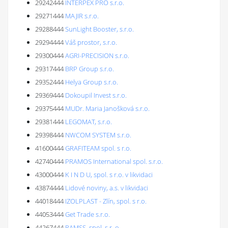
29242444
INTERPEX PRO s.r.o.
29271444
MAJIR s.r.o.
29288444
SunLight Booster, s.r.o.
29294444
Váš prostor, s.r.o.
29300444
AGRI-PRECISION s.r.o.
29317444
BRP Group s.r.o.
29352444
Helya Group s.r.o.
29369444
Dokoupil Invest s.r.o.
29375444
MUDr. Maria Janošková s.r.o.
29381444
LEGOMAT, s.r.o.
29398444
NWCOM SYSTEM s.r.o.
41600444
GRAFITEAM spol. s r.o.
42740444
PRAMOS International spol. s.r.o.
43000444
K I N D U, spol. s r.o. v likvidaci
43874444
Lidové noviny, a.s. v likvidaci
44018444
IZOLPLAST - Zlín, spol. s r.o.
44053444
Get Trade s.r.o.
44267444
RAMSS, spol. s r. o.