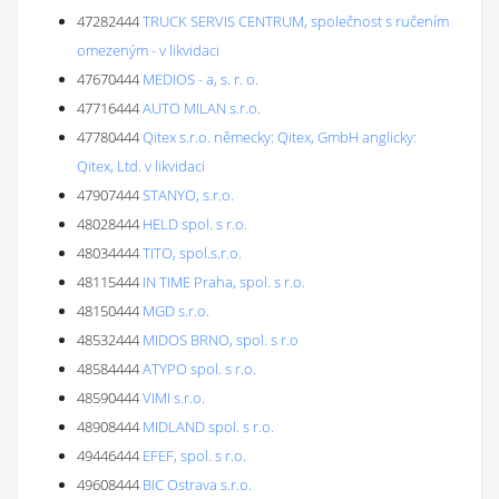
47282444
TRUCK SERVIS CENTRUM, společnost s ručením
omezeným - v likvidaci
47670444
MEDIOS - a, s. r. o.
47716444
AUTO MILAN s.r.o.
47780444
Qitex s.r.o. německy: Qitex, GmbH anglicky:
Qitex, Ltd. v likvidaci
47907444
STANYO, s.r.o.
48028444
HELD spol. s r.o.
48034444
TITO, spol.s.r.o.
48115444
IN TIME Praha, spol. s r.o.
48150444
MGD s.r.o.
48532444
MIDOS BRNO, spol. s r.o
48584444
ATYPO spol. s r.o.
48590444
VIMI s.r.o.
48908444
MIDLAND spol. s r.o.
49446444
EFEF, spol. s r.o.
49608444
BIC Ostrava s.r.o.