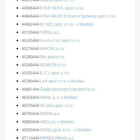
44568444
K O R I M E X , spol. s r.o.
44846444
ASSA ABLOY Entrance Systems, spol. s r.o.
44962444
M. SOT, spol. s r. o. - v likvidaci
45193444
TATRA, a.s.
45245444
H a m s t e r spol. s r.o.
45274444
AVIATIK, s.r.o.
45280444
ISA, spol.s r.o.
45349444
ISCAR ČR s.r.o.
45355444
E. C. I. spol. s r.o.
45789444
J a K spol. s r.o. v likvidaci
45801444
České obchodní sdružení s.r.o.
46356444
ABVEL a. s. v likvidaci
46576444
HC plus spol. s r.o.
46709444
DESKO a.s.
46883444
ARES a.s. v likvidaci
46993444
NEDO, spol. s r.o. - v likvidaci
47114444
INPROS PRAHA a.s.