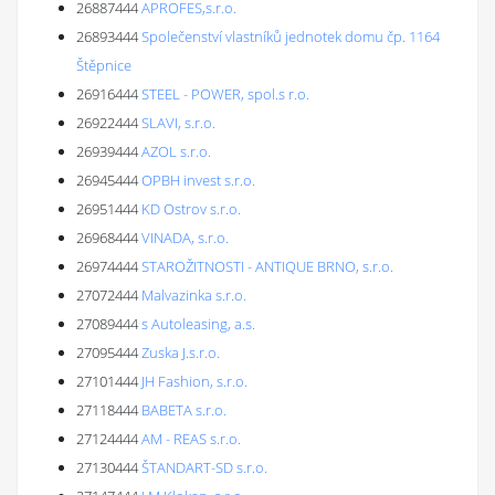
26887444
APROFES,s.r.o.
26893444
Společenství vlastníků jednotek domu čp. 1164
Štěpnice
26916444
STEEL - POWER, spol.s r.o.
26922444
SLAVI, s.r.o.
26939444
AZOL s.r.o.
26945444
OPBH invest s.r.o.
26951444
KD Ostrov s.r.o.
26968444
VINADA, s.r.o.
26974444
STAROŽITNOSTI - ANTIQUE BRNO, s.r.o.
27072444
Malvazinka s.r.o.
27089444
s Autoleasing, a.s.
27095444
Zuska J.s.r.o.
27101444
JH Fashion, s.r.o.
27118444
BABETA s.r.o.
27124444
AM - REAS s.r.o.
27130444
ŠTANDART-SD s.r.o.