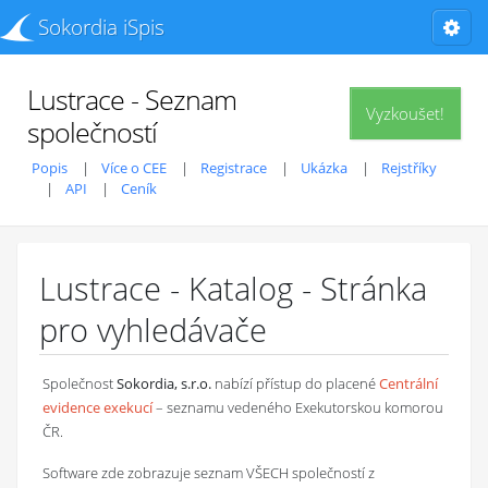
Sokordia iSpis
Lustrace - Seznam
Vyzkoušet!
společností
Popis
Více o CEE
Registrace
Ukázka
Rejstříky
API
Ceník
Lustrace - Katalog - Stránka
pro vyhledávače
Společnost
Sokordia, s.r.o.
nabízí přístup do placené
Centrální
evidence exekucí
– seznamu vedeného Exekutorskou komorou
ČR.
Software zde zobrazuje seznam VŠECH společností z