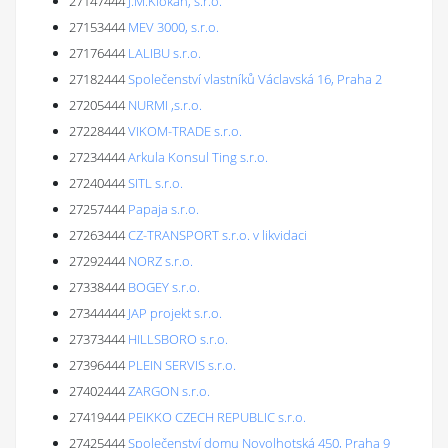
27147444
J.M.Klokan, s.r.o.
27153444
MEV 3000, s.r.o.
27176444
LALIBU s.r.o.
27182444
Společenství vlastníků Václavská 16, Praha 2
27205444
NURMI ,s.r.o.
27228444
VIKOM-TRADE s.r.o.
27234444
Arkula Konsul Ting s.r.o.
27240444
SITL s.r.o.
27257444
Papaja s.r.o.
27263444
CZ-TRANSPORT s.r.o. v likvidaci
27292444
NORZ s.r.o.
27338444
BOGEY s.r.o.
27344444
JAP projekt s.r.o.
27373444
HILLSBORO s.r.o.
27396444
PLEIN SERVIS s.r.o.
27402444
ZARGON s.r.o.
27419444
PEIKKO CZECH REPUBLIC s.r.o.
27425444
Společenství domu Novolhotská 450, Praha 9