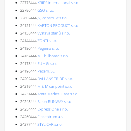
22773444
KRIPS international s.r.o.
22796444
GSO s.r.o.
22802444
JVJ construkt s.r.o.
24121444
KARTON PRODUCT s.r.o.
24138444
Výstava stanů s.r.o.
24144444
ZONTI s.r.o.
24150444
Pegema s.r.o.
24167444
MH.billboard s.r.o.
24173444
EU + GI s.r.o.
24196444
Pacem, SE
24202444
BALLANS TR.DE s.r.o.
24219444
M & M car point s.r.o.
24231444
Amra Medical Care s.r.o.
24248444
Salon RUNWAY s.r.o.
24254444
Express One s.r.o.
24260444
Fincentrum a.s.
24277444
STYL CAR s.r.o.