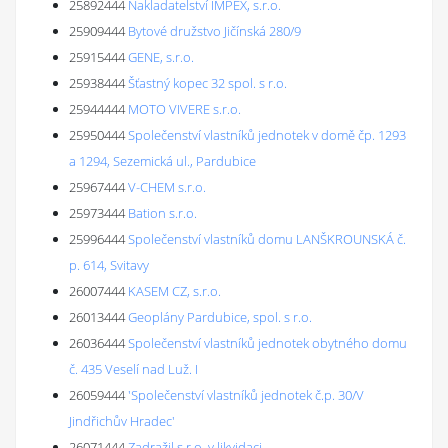
25892444
Nakladatelství IMPEX, s.r.o.
25909444
Bytové družstvo Jičínská 280/9
25915444
GENE, s.r.o.
25938444
Šťastný kopec 32 spol. s r.o.
25944444
MOTO VIVERE s.r.o.
25950444
Společenství vlastníků jednotek v domě čp. 1293
a 1294, Sezemická ul., Pardubice
25967444
V-CHEM s.r.o.
25973444
Bation s.r.o.
25996444
Společenství vlastníků domu LANŠKROUNSKÁ č.
p. 614, Svitavy
26007444
KASEM CZ, s.r.o.
26013444
Geoplány Pardubice, spol. s r.o.
26036444
Společenství vlastníků jednotek obytného domu
č. 435 Veselí nad Luž. I
26059444
'Společenství vlastníků jednotek č.p. 30/V
Jindřichův Hradec'
26071444
Zadražil s.r.o. v likvidaci