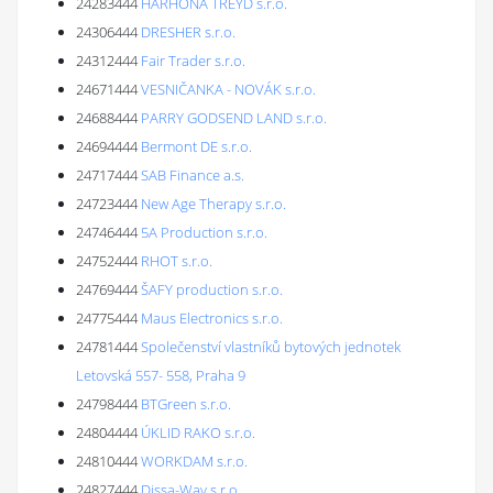
24283444
HARHONA TREYD s.r.o.
24306444
DRESHER s.r.o.
24312444
Fair Trader s.r.o.
24671444
VESNIČANKA - NOVÁK s.r.o.
24688444
PARRY GODSEND LAND s.r.o.
24694444
Bermont DE s.r.o.
24717444
SAB Finance a.s.
24723444
New Age Therapy s.r.o.
24746444
5A Production s.r.o.
24752444
RHOT s.r.o.
24769444
ŠAFY production s.r.o.
24775444
Maus Electronics s.r.o.
24781444
Společenství vlastníků bytových jednotek
Letovská 557- 558, Praha 9
24798444
BTGreen s.r.o.
24804444
ÚKLID RAKO s.r.o.
24810444
WORKDAM s.r.o.
24827444
Dissa-Way s.r.o.