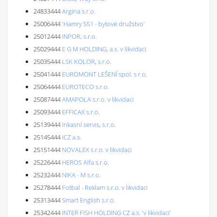
24833444
Argina s.r.o.
25006444
'Hamry 551 - bytové družstvo'
25012444
INPOR, s.r.o.
25029444
E G M HOLDING, a.s. v likvidaci
25035444
LSK KOLOR, s.r.o.
25041444
EUROMONT LEŠENÍ spol. s r.o.
25064444
EUROTECO s.r.o.
25087444
AMAPOLA s.r.o. v likvidaci
25093444
EFFICAX s.r.o.
25139444
Inkasní servis, s.r.o.
25145444
ICZ a.s.
25151444
NOVALEX s.r.o. v likvidaci
25226444
HEROS Alfa s.r.o.
25232444
NIKA - M s.r.o.
25278444
Fotbal - Reklam s.r.o. v likvidaci
25313444
Smart English s.r.o.
25342444
INTER FISH HOLDING CZ a.s. 'v likvidaci'