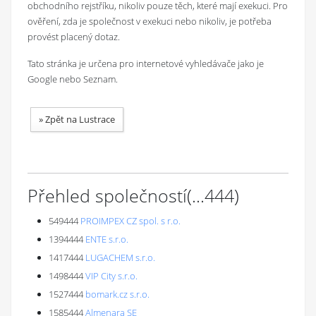
obchodního rejstříku, nikoliv pouze těch, které mají exekuci. Pro
ověření, zda je společnost v exekuci nebo nikoliv, je potřeba
provést placený dotaz.
Tato stránka je určena pro internetové vyhledávače jako je
Google nebo Seznam.
»
Zpět na Lustrace
Přehled společností
(...
444
)
549444
PROIMPEX CZ spol. s r.o.
1394444
ENTE s.r.o.
1417444
LUGACHEM s.r.o.
1498444
VIP City s.r.o.
1527444
bomark.cz s.r.o.
1585444
Almenara SE