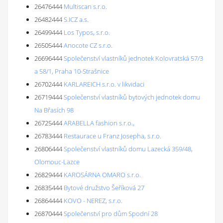
26476444
Multiscan s.r.o.
26482444
S.ICZ a.s.
26499444
Los Typos, s.r.o.
26505444
Anocote CZ s.r.o.
26696444
Společenství vlastníků jednotek Kolovratská 57/3
a 58/1, Praha 10-Strašnice
26702444
KARLAREICH s.r.o. v likvidaci
26719444
Společenství vlastníků bytových jednotek domu
Na Břasích 98
26725444
ARABELLA fashion s.r.o.,
26783444
Restaurace u Franz Josepha, s.r.o.
26806444
Společenství vlastníků domu Lazecká 359/48,
Olomouc-Lazce
26829444
KAROSÁRNA OMARO s.r.o.
26835444
Bytové družstvo Šeříková 27
26864444
KOVO - NEREZ, s.r.o.
26870444
Společenství pro dům Spodní 28