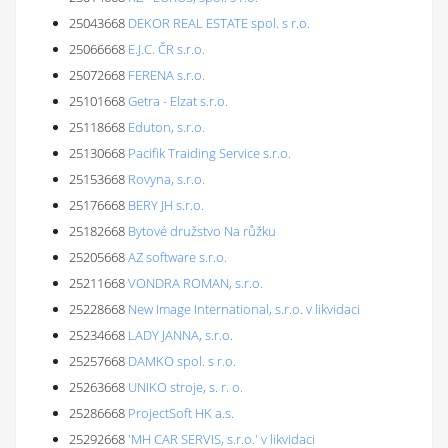
25043668
DEKOR REAL ESTATE spol. s r.o.
25066668
E.J.C. ČR s.r.o.
25072668
FERENA s.r.o.
25101668
Getra - Elzat s.r.o.
25118668
Eduton, s.r.o.
25130668
Pacifik Traiding Service s.r.o.
25153668
Rovyna, s.r.o.
25176668
BERY JH s.r.o.
25182668
Bytové družstvo Na růžku
25205668
AZ software s.r.o.
25211668
VONDRA ROMAN, s.r.o.
25228668
New Image International, s.r.o. v likvidaci
25234668
LADY JANNA, s.r.o.
25257668
DAMKO spol. s r.o.
25263668
UNIKO stroje, s. r. o.
25286668
ProjectSoft HK a.s.
25292668
'MH CAR SERVIS, s.r.o.' v likvidaci