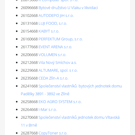
26096668
Bytové družstvo U Vlaku v likvidaci
26102668
AUTODEPO JiH s.r.o.
26131668
LUJI FOOD, s.r.o.
26154668
KABYT s.r.o.
26160668
PERFEKTUM Group, s.r.o.
26177668
EVENT ARENA s.r.o.
26206668
VOLUMEN s.r.o.
26212668
Vila Nový Smíchov a.s.
26229668
ALTUMARE, spol. s r.o.
26235668
CEDA Zlín-A s.r.o.
26241668
Společenství vlastníků bytových jednotek domu
Padělky 3891 - 3892 ve Zlíně
26258668
EKO AGRO SYSTEM s.r.o.
26264668
I-Mar s.r.o.
26270668
Společenství vlastníků jednotek domu Vltavská
11 v Brně
26287668
CopyToner s.r.o.