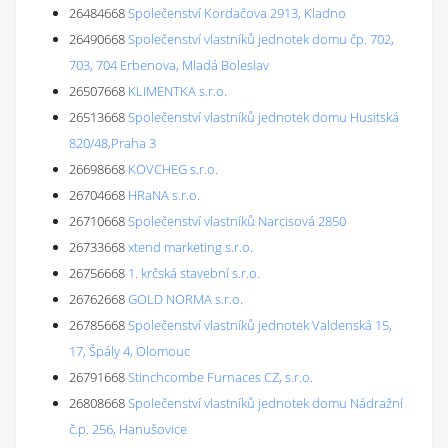
26484668
Společenství Kordačova 2913, Kladno
26490668
Společenství vlastníků jednotek domu čp. 702,
703, 704 Erbenova, Mladá Boleslav
26507668
KLIMENTKA s.r.o.
26513668
Společenství vlastníků jednotek domu Husitská
820/48,Praha 3
26698668
KOVCHEG s.r.o.
26704668
HRaNA s.r.o.
26710668
Společenství vlastníků Narcisová 2850
26733668
xtend marketing s.r.o.
26756668
1. krčská stavební s.r.o.
26762668
GOLD NORMA s.r.o.
26785668
Společenství vlastníků jednotek Valdenská 15,
17, Špály 4, Olomouc
26791668
Stinchcombe Furnaces CZ, s.r.o.
26808668
Společenství vlastníků jednotek domu Nádražní
č.p. 256, Hanušovice