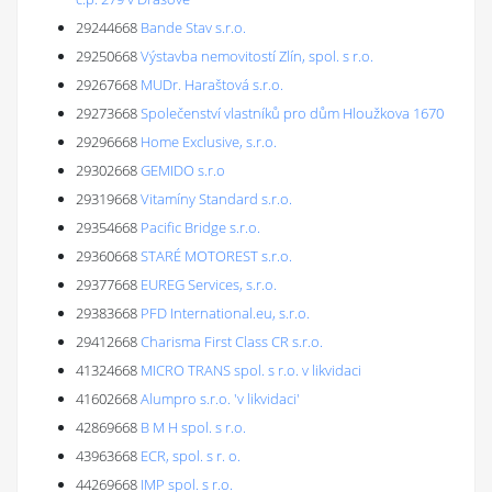
29244668
Bande Stav s.r.o.
29250668
Výstavba nemovitostí Zlín, spol. s r.o.
29267668
MUDr. Haraštová s.r.o.
29273668
Společenství vlastníků pro dům Hloužkova 1670
29296668
Home Exclusive, s.r.o.
29302668
GEMIDO s.r.o
29319668
Vitamíny Standard s.r.o.
29354668
Pacific Bridge s.r.o.
29360668
STARÉ MOTOREST s.r.o.
29377668
EUREG Services, s.r.o.
29383668
PFD International.eu, s.r.o.
29412668
Charisma First Class CR s.r.o.
41324668
MICRO TRANS spol. s r.o. v likvidaci
41602668
Alumpro s.r.o. 'v likvidaci'
42869668
B M H spol. s r.o.
43963668
ECR, spol. s r. o.
44269668
IMP spol. s r.o.