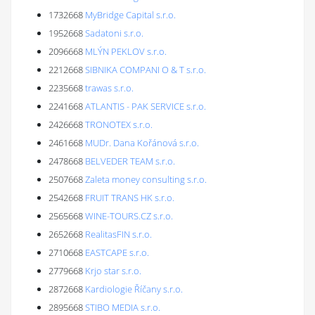
1732668
MyBridge Capital s.r.o.
1952668
Sadatoni s.r.o.
2096668
MLÝN PEKLOV s.r.o.
2212668
SIBNIKA COMPANI O & T s.r.o.
2235668
trawas s.r.o.
2241668
ATLANTIS - PAK SERVICE s.r.o.
2426668
TRONOTEX s.r.o.
2461668
MUDr. Dana Kořánová s.r.o.
2478668
BELVEDER TEAM s.r.o.
2507668
Zaleta money consulting s.r.o.
2542668
FRUIT TRANS HK s.r.o.
2565668
WINE-TOURS.CZ s.r.o.
2652668
RealitasFIN s.r.o.
2710668
EASTCAPE s.r.o.
2779668
Krjo star s.r.o.
2872668
Kardiologie Říčany s.r.o.
2895668
STIBO MEDIA s.r.o.