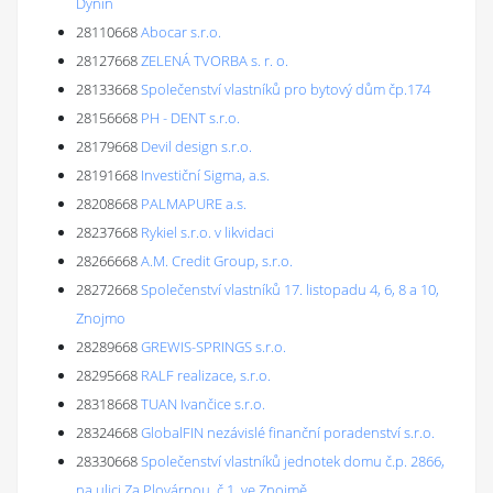
Dynín
28110668
Abocar s.r.o.
28127668
ZELENÁ TVORBA s. r. o.
28133668
Společenství vlastníků pro bytový dům čp.174
28156668
PH - DENT s.r.o.
28179668
Devil design s.r.o.
28191668
Investiční Sigma, a.s.
28208668
PALMAPURE a.s.
28237668
Rykiel s.r.o. v likvidaci
28266668
A.M. Credit Group, s.r.o.
28272668
Společenství vlastníků 17. listopadu 4, 6, 8 a 10,
Znojmo
28289668
GREWIS-SPRINGS s.r.o.
28295668
RALF realizace, s.r.o.
28318668
TUAN Ivančice s.r.o.
28324668
GlobalFIN nezávislé finanční poradenství s.r.o.
28330668
Společenství vlastníků jednotek domu č.p. 2866,
na ulici Za Plovárnou, č.1, ve Znojmě