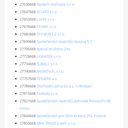
27630668
Ekotech Hořovice, s.r.o.
27647668
SCUDO s.r.o.
27653668
LUHIS s.r.o.
27676668
STAIRK s.r.o.
27682668
STV BUD CZ s.r.o.
27699668
Společenství vlastníků Husova 5,7
27705668
Bytové družstvo Zita
27728668
LIGNATEX s.r.o.
27734668
SUBALL s.r.o.
27740668
BASINTech, s.r.o.
27757668
TESSERA a.s.
27786668
Obchodní zóna EU a.s. 'v likvidaci'
27815668
Tomický s.r.o.
27821668
Společenství vlastníků jednotek Revoluční 68,
Krnov
27844668
Společenství pro dům Krásná 255, Krásná
27850668
MPA TRADE Czech s.r.o.