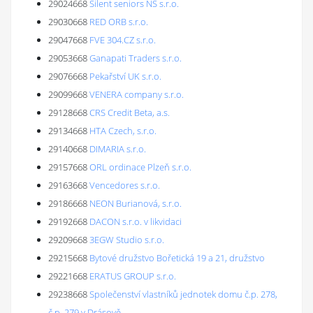
29024668
Silent seniors NS s.r.o.
29030668
RED ORB s.r.o.
29047668
FVE 304.CZ s.r.o.
29053668
Ganapati Traders s.r.o.
29076668
Pekařství UK s.r.o.
29099668
VENERA company s.r.o.
29128668
CRS Credit Beta, a.s.
29134668
HTA Czech, s.r.o.
29140668
DIMARIA s.r.o.
29157668
ORL ordinace Plzeň s.r.o.
29163668
Vencedores s.r.o.
29186668
NEON Burianová, s.r.o.
29192668
DACON s.r.o. v likvidaci
29209668
3EGW Studio s.r.o.
29215668
Bytové družstvo Bořetická 19 a 21, družstvo
29221668
ERATUS GROUP s.r.o.
29238668
Společenství vlastníků jednotek domu č.p. 278,
č.p. 279 v Drásově