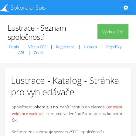
Sokordia iSpis
Lustrace - Seznam
Vyzkoušet!
společností
Popis
Více o CEE
Registrace
Ukázka
Rejstříky
API
Ceník
Lustrace - Katalog - Stránka
pro vyhledávače
Společnost
Sokordia, s.r.o.
nabízí přístup do placené
Centrální
evidence exekucí
– seznamu vedeného Exekutorskou komorou
ČR.
Software zde zobrazuje seznam VŠECH společností z