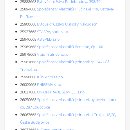
25888668
Bytové družstvo Poděbradova 398/79
25894668
Společenství vlastníků Hlučínská 119, Ostrava-
Petřkovice
25900668
Bytové družstvo U školky 'v likvidaci'
25923668
STASPA, spol. s r.o.
25946668
AB SPED s.r.o.
25969668
Společenství vlastníků Benecko, čp. 100
25975668
Visio Trutnov, s.r.o.
25981668
Společenství vlastníků jednotek čp. 342 Bílá
Třemešná
25998668
KŮS A SYN s.r.o.
26009668
PHIGEMA s.r.o.
26021668
UNION TRADE SERVICE, s.r.o.
26050668
Společenství vlastníků jednotek bytového domu
čp. 287 Loučovice
26067668
Společenství vlastníků jednotek U Trojice 18,20,
České Budějovice
26073668
K Computer spol. s r.o.