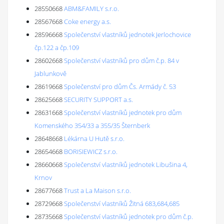
28550668
ABM&FAMILY s.r.o.
28567668
Coke energy a.s.
28596668
Společenství vlastníků jednotek Jerlochovice
čp.122 a čp.109
28602668
Společenství vlastníků pro dům č.p. 84 v
Jablunkově
28619668
Společenství pro dům Čs. Armády č. 53
28625668
SECURITY SUPPORT a.s.
28631668
Společenství vlastníků jednotek pro dům
Komenského 354/33 a 355/35 Šternberk
28648668
Lékárna U Hutě s.r.o.
28654668
BORISIEWICZ s.r.o.
28660668
Společenství vlastníků jednotek Libušina 4,
Krnov
28677668
Trust a La Maison s.r.o.
28729668
Společenství vlastníků Žitná 683,684,685
28735668
Společenství vlastníků jednotek pro dům č.p.