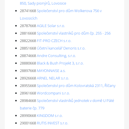
850, Sady pionýrů, Lovosice
28741668
Společenství pro dům Wolkerova 756 v
Lovosicích
28787668
AGILE Solar s.r.o.
28816668
Společenství vlastníků pro dům čp. 255 - 256
28822668
FIT-PRO CZECH s.r.o.
28851668
Účetní kancelář Denoris s.r.o.
28874668
Andre Consulting, s.r.o.
28880668
Black & Bush Projekt 3, s.r.o.
28897668
MAYONNAISE a.s.
28926668
ARNEL NELAR s.r.o.
28955668
Společenství pro dům Kolovratská 2311, Říčany
28961668
Wordcompani s.r.o.
28984668
Společenství vlastníků jednotek v domě U Páté
baterie čp. 779
28990668
KINGDOM s.r.o.
29001668
RUTIS INVEST s.r.o.