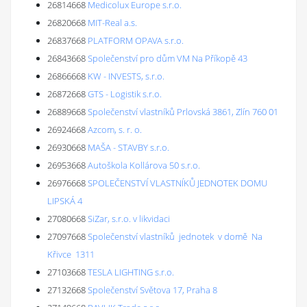
26814668
Medicolux Europe s.r.o.
26820668
MIT-Real a.s.
26837668
PLATFORM OPAVA s.r.o.
26843668
Společenství pro dům VM Na Příkopě 43
26866668
KW - INVESTS, s.r.o.
26872668
GTS - Logistik s.r.o.
26889668
Společenství vlastníků Prlovská 3861, Zlín 760 01
26924668
Azcom, s. r. o.
26930668
MAŠA - STAVBY s.r.o.
26953668
Autoškola Kollárova 50 s.r.o.
26976668
SPOLEČENSTVÍ VLASTNÍKŮ JEDNOTEK DOMU
LIPSKÁ 4
27080668
SiZar, s.r.o. v likvidaci
27097668
Společenství vlastníků jednotek v domě Na
Křivce 1311
27103668
TESLA LIGHTING s.r.o.
27132668
Společenství Světova 17, Praha 8