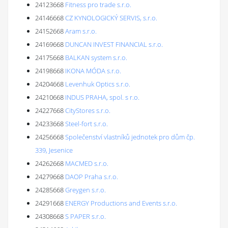
24123668
Fitness pro trade s.r.o.
24146668
CZ KYNOLOGICKÝ SERVIS, s.r.o.
24152668
Aram s.r.o.
24169668
DUNCAN INVEST FINANCIAL s.r.o.
24175668
BALKAN system s.r.o.
24198668
IKONA MÓDA s.r.o.
24204668
Levenhuk Optics s.r.o.
24210668
INDUS PRAHA, spol. s r.o.
24227668
CityStores s.r.o.
24233668
Steel-fort s.r.o.
24256668
Společenství vlastníků jednotek pro dům čp.
339, Jesenice
24262668
MACMED s.r.o.
24279668
DAOP Praha s.r.o.
24285668
Greygen s.r.o.
24291668
ENERGY Productions and Events s.r.o.
24308668
S PAPER s.r.o.