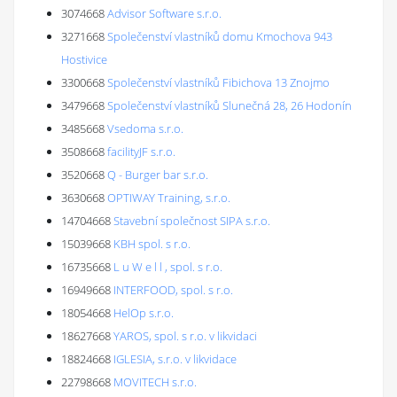
3074668
Advisor Software s.r.o.
3271668
Společenství vlastníků domu Kmochova 943
Hostivice
3300668
Společenství vlastníků Fibichova 13 Znojmo
3479668
Společenství vlastníků Slunečná 28, 26 Hodonín
3485668
Vsedoma s.r.o.
3508668
facilityJF s.r.o.
3520668
Q - Burger bar s.r.o.
3630668
OPTIWAY Training, s.r.o.
14704668
Stavební společnost SIPA s.r.o.
15039668
KBH spol. s r.o.
16735668
L u W e l l , spol. s r.o.
16949668
INTERFOOD, spol. s r.o.
18054668
HelOp s.r.o.
18627668
YAROS, spol. s r.o. v likvidaci
18824668
IGLESIA, s.r.o. v likvidace
22798668
MOVITECH s.r.o.