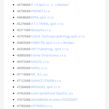
44738668
K + E spol. s r. o. 'v likvidaci'
44796668
PRONET,s.r.o.
44848668
EFRA, spol. s r.o.
45276668
A C S TRANS, spol. s r.o.
45311668
BioGama s.r.o.
45797668
O.W.M. Technoprojekt Prag, spol. s r.o.
45803668
KIMEX ČR, spol. s r.o. v likvidaci
46358668
ART Publishing , spol. s r.o.
46885668
Farma Chrančovice, s.r.o.
46972668
DAVOS, s.r.o.
46995668
NARO, s.r.o.
47116668
MC & C, a.s.
47122668
SANACE STAVEB s.r.o.
47284668
BROGGIO, spol. s r.o.
47452668
Lesní společnost Opočno, a.s.
47672668
Zemědělské družstvo PODZÁMČÍ
47782668
OPTIMON s.r.o.