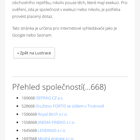
obchodního rejstříku, nikoliv pouze těch, které mají exekuci. Pro
ověření, zda je společnost v exekuci nebo nikoliv, je potřeba
provést placený dotaz.
Tato stránka je určena pro internetové vyhledávače jako je
Google nebo Seznam.
»
Zpět na Lustrace
Přehled společností
(...
668
)
169668
DEPRAG CZ a.s.
528668
Družstvo FORTIS se sídlem v Trutnově
1506668
Royal Birch s.r.o.
1558668
JINEMA-FINEKO s.r.o.
1645668
LENDINGS s.r.o.
1697668
Modrá energie s.r.o.