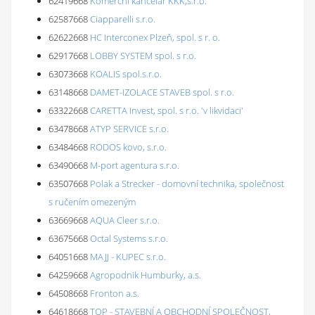
62419668
Komerční kancelář KKK,s.r.o.
62587668
Ciapparelli s.r.o.
62622668
HC Interconex Plzeň, spol. s r. o.
62917668
LOBBY SYSTEM spol. s r.o.
63073668
KOALIS spol.s.r.o.
63148668
DAMET-IZOLACE STAVEB spol. s r.o.
63322668
CARETTA Invest, spol. s r.o. 'v likvidaci'
63478668
ATYP SERVICE s.r.o.
63484668
RODOS kovo, s.r.o.
63490668
M-port agentura s.r.o.
63507668
Polak a Strecker - domovní technika, společnost
s ručením omezeným
63669668
AQUA Cleer s.r.o.
63675668
Octal Systems s.r.o.
64051668
MAJJ - KUPEC s.r.o.
64259668
Agropodnik Humburky, a.s.
64508668
Fronton a.s.
64618668
TOP - STAVEBNÍ A OBCHODNÍ SPOLEČNOST,