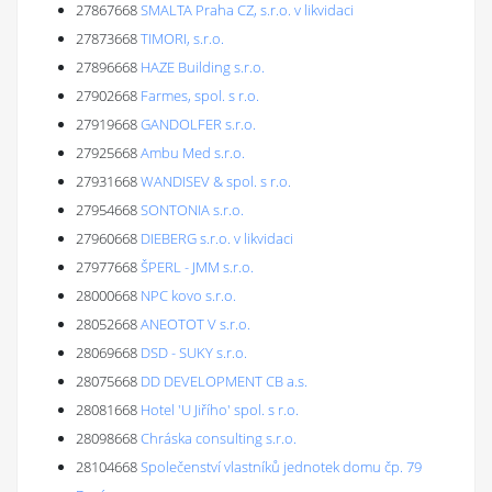
27867668
SMALTA Praha CZ, s.r.o. v likvidaci
27873668
TIMORI, s.r.o.
27896668
HAZE Building s.r.o.
27902668
Farmes, spol. s r.o.
27919668
GANDOLFER s.r.o.
27925668
Ambu Med s.r.o.
27931668
WANDISEV & spol. s r.o.
27954668
SONTONIA s.r.o.
27960668
DIEBERG s.r.o. v likvidaci
27977668
ŠPERL - JMM s.r.o.
28000668
NPC kovo s.r.o.
28052668
ANEOTOT V s.r.o.
28069668
DSD - SUKY s.r.o.
28075668
DD DEVELOPMENT CB a.s.
28081668
Hotel 'U Jiřího' spol. s r.o.
28098668
Chráska consulting s.r.o.
28104668
Společenství vlastníků jednotek domu čp. 79