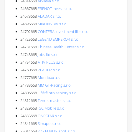
24314668
Arkileva s.r.o.
24667668
ERENOT Invest s.r.o.
24673668
ALADAR s.r.o.
24696668
MIRONSTAV s.r.o.
24702668
CONTERA Investment III. s.r.o.
24725668
LEGEND EMPEROR s.r.o.
24731668
Chinese Health Center s.r.o.
24748668
Jobs ltd s.r.o.
24754668
ATIV PLUS s.r.o.
24760668
PLADOZ s.r.o.
24777668
Montipax a.s.
24783668
MM GT-Racing s.r.o.
24806668
Hřiště pro seniory s.r.o.
24812668
Tennis master s.r.o.
24829668
IGC Mobile s.r.o.
24835668
ONESTAR s.r.o.
24841668
Simapet s.r.o.
25014668
KZ - EURUS, spol. s r.o.