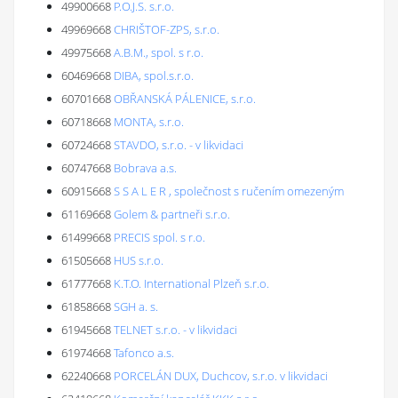
49900668
P.O.J.S. s.r.o.
49969668
CHRIŠTOF-ZPS, s.r.o.
49975668
A.B.M., spol. s r.o.
60469668
DIBA, spol.s.r.o.
60701668
OBŘANSKÁ PÁLENICE, s.r.o.
60718668
MONTA, s.r.o.
60724668
STAVDO, s.r.o. - v likvidaci
60747668
Bobrava a.s.
60915668
S S A L E R , společnost s ručením omezeným
61169668
Golem & partneři s.r.o.
61499668
PRECIS spol. s r.o.
61505668
HUS s.r.o.
61777668
K.T.O. International Plzeň s.r.o.
61858668
SGH a. s.
61945668
TELNET s.r.o. - v likvidaci
61974668
Tafonco a.s.
62240668
PORCELÁN DUX, Duchcov, s.r.o. v likvidaci