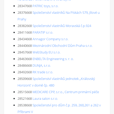
28347668
PATRIC toys, s.r.o.
28376668
Společenství vlastníků Na Pískách 579, Jílové u
Prahy
28382668
Společenství vlastníků Moravská č.p.924
28411668
PARATIP s.r.o.
28434668
Annagor Company s.r.o.
28440668
Mezinárodní Obchodní Dům Praha s.r.o.
28457668
WebStudy EU s.r.o.
28463668
ENBELTA Engineering s. r. o.
28486668
DUNJA, s.r.o.
28492668
RK trade s.r.o.
28509668
Společenství vlastníků jednotek ,,Královský
Horizont' v domě čp. 480
28515668
MEDICARE CPP, s.r.o., Centrum primární péče
28521668
Laura salon s.r.o.
28538668
Společenství pro dům č.p. 259, 260,261 a 262 v
Příbrami V