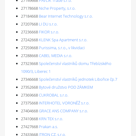
27149668
PAVLIK Trade s.r.o.
27178668
Niche Property, s.r.o.
27184668
Bear Internet Technology s.r.o.
27207668
LI DU s.r.o.
27236668
FIKOR s.r.o.
27242668
KLENK Spa Apartment s.r.o.
27259668
Purissima, s.r.o., v likvidaci
27288668
CABEL MEDIA s.r.o.
27323668
Společenství vlastníků domu Třebízského
1090/3, Liberec 1
27346668
Společenství vlastníků jednotek Libořice čp.7
27352668
Bytové družstvo POD ZÁMKEM
27369668
CUKROBAL s.r.o.
27375668
INTERHOTEL VORONĚŽ s.r.o.
27404668
GRACE ANS COMPANY s.r.o.
27410668
KRN TEX s.r.o.
27427668
Prakan a.s.
27433668
ITRON CZ, s.r.o.