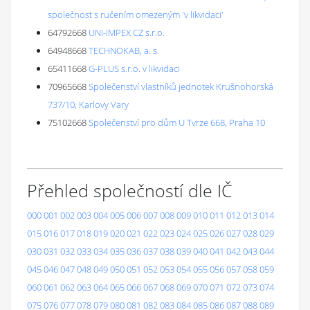
společnost s ručením omezeným 'v likvidaci'
64792668
UNI-IMPEX CZ s.r.o.
64948668
TECHNOKAB, a. s.
65411668
G-PLUS s.r.o. v likvidaci
70965668
Společenství vlastníků jednotek Krušnohorská
737/10, Karlovy Vary
75102668
Společenství pro dům U Tvrze 668, Praha 10
Přehled společností dle IČ
000
001
002
003
004
005
006
007
008
009
010
011
012
013
014
015
016
017
018
019
020
021
022
023
024
025
026
027
028
029
030
031
032
033
034
035
036
037
038
039
040
041
042
043
044
045
046
047
048
049
050
051
052
053
054
055
056
057
058
059
060
061
062
063
064
065
066
067
068
069
070
071
072
073
074
075
076
077
078
079
080
081
082
083
084
085
086
087
088
089