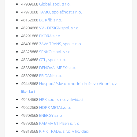
47909668
Global, spol. s r.o.
47973668
TAMO, společnost s r. o.
48152668
BČ Kříž, s.r.o.
48204668
VV - DESIGN spol. s r.o.
48291668
EKORA s.r.o.
48401668
ZAVA TRANS, spol. s r. o.
48528668
SENKO, spol. s r.o.
48534668
GTL, spol. s r.o.
48586668
DENOVA IMPEX s.r.o.
48592668
ERIDAN s.r.o.
49448668
Hospodářské obchodní družstvo Vidonín, v
likvidaci
49454668
HPK spol. s r.o. v likvidaci
49622668
HOPR METAL,s.r.o.
49703668
ENERGY s.r.o
49790668
KAMMA 91 Plzeň s. r. o.
49813668
K + K TRADE, s.r.o. v likvidaci