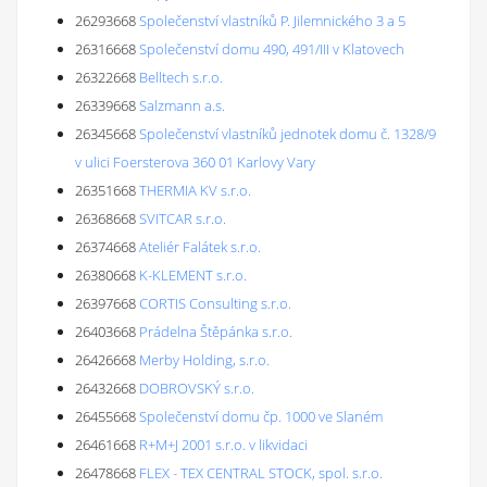
26293668
Společenství vlastníků P. Jilemnického 3 a 5
26316668
Společenství domu 490, 491/III v Klatovech
26322668
Belltech s.r.o.
26339668
Salzmann a.s.
26345668
Společenství vlastníků jednotek domu č. 1328/9
v ulici Foersterova 360 01 Karlovy Vary
26351668
THERMIA KV s.r.o.
26368668
SVITCAR s.r.o.
26374668
Ateliér Falátek s.r.o.
26380668
K-KLEMENT s.r.o.
26397668
CORTIS Consulting s.r.o.
26403668
Prádelna Štěpánka s.r.o.
26426668
Merby Holding, s.r.o.
26432668
DOBROVSKÝ s.r.o.
26455668
Společenství domu čp. 1000 ve Slaném
26461668
R+M+J 2001 s.r.o. v likvidaci
26478668
FLEX - TEX CENTRAL STOCK, spol. s.r.o.