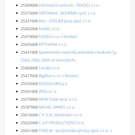
25309668
Informační centrum - ČEKOČI, s.r.o.
25315668
ORTOMAG - BOHEMIA spol. s r.o.
25321668
BAU - ATELIER plus, spol. s r.o.
25402668
Asistel, s.r.o.
25419668
FODEX s.r.o. v likvidaci
25425668
INTTHERM, s.r.o.
25431668
Společenství vlastníků jednotek v budově č.p.
2564, 2565, 2566 ve Varnsdorfu
25460668
Tenaks s.r.o.
25477668
BigBlue s.r.o. v likvidaci
25535668
EKOSOLARIS,a.s.
25541668
ZERA s.r.o.
25570668
MPM Trade spol. s r.o.
25587668
MICHEL SAMET, s.r.o.
25616668
C-P-S Dr. Böckmann s.r.o.
25622668
C.A.P. PRODUCTIONS s.r.o.
25651668
STRO.M - strojírenská výroba, spol. s r.o., v