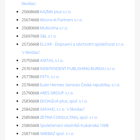
likvidaci
25668668
KAZMA plus s.r.o.
25674668
Moore et Partners s.r.o.
25680668
Multiclima s.r.o.
25697668
S&L s.r.o.
25726668
ELCAR - Dopravní a obchodní společnost s.r.o.
'v likvidaci'
25755668
ANITAS, s.r.o.
25761668
INDEPENDENT PUBLISHING BUREAU s.r.o.
25778668
PETY, s.r.o.
25784668
Euler Hermes Services Česká republika, s.r.o.
25790668
ARES GROUP s.r.o.
25836668
EKOAQUA plus, spol. s r.o.
25842668
SAFAAD, s.r.o. 'v likvidaci'
25859668
ZETRIA CONSULTING, spol. s r.o.
25865668
Společenství vlastníků Kubánská 1508
25871668
SMEBAZ spol. s r.o.