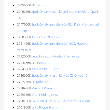
27456668
ZELEN s.r.o.
27462668
Společenství vlastníků jednotek Horní Adršpach
142
27479668
Společenství pro dům čp. 524 Dvůr Králové nad
Labem
27508668
ARBOR GROUP s.r.o.
27514668
Společenství pro dům čp. 1622, Husova,
Pardubice
27520668
Letecké služby Hradec Králové a.s.
27537668
SP.FINAL s.r.o.
27543668
KAPPA INVEST, s.r.o.
27566668
Společenství vlastníků Nad Závěrkou 12
27572668
SG Kofir, s.r.o.
27589668
MaxGolf Praha s.r.o.
27595668
Dion Holding s.r.o.
27601668
DYNAMIC TRADING PRAHA s.r.o. v likvidaci
27618668
Loya Property s.r.o.