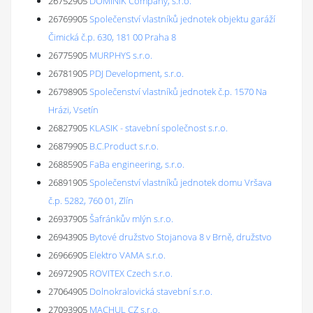
26752905
DOMINIK Company, s.r.o.
26769905
Společenství vlastníků jednotek objektu garáží
Čimická č.p. 630, 181 00 Praha 8
26775905
MURPHYS s.r.o.
26781905
PDJ Development, s.r.o.
26798905
Společenství vlastníků jednotek č.p. 1570 Na
Hrázi, Vsetín
26827905
KLASIK - stavební společnost s.r.o.
26879905
B.C.Product s.r.o.
26885905
FaBa engineering, s.r.o.
26891905
Společenství vlastníků jednotek domu Vršava
č.p. 5282, 760 01, Zlín
26937905
Šafránkův mlýn s.r.o.
26943905
Bytové družstvo Stojanova 8 v Brně, družstvo
26966905
Elektro VAMA s.r.o.
26972905
ROVITEX Czech s.r.o.
27064905
Dolnokralovická stavební s.r.o.
27093905
MACHUL CZ s.r.o.