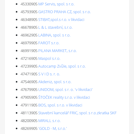
45330905
MP Servis, spol. s r.o.
45793905
GASTRO PRAHA CZ, spol. s r.o.
46348905
STIBAT,spol.s r.o. v likvidaci
46678905
L & L stavební, s.r.o.
46962905
LABINA, spol. s r.o.
46979905
FAROT s.r.o.
46991905
PILANA MARKET, s.r.o.
47216905
Maspol s.r.o.
47239905
Autocamp Zvůle, spol. s r.o.
47471905
S V I D s. r. o.
47546905
Akdeniz, spol. s r.o.
47679905
UNIDOM, spol. s r. o. 'v likvidaci'
47905905
ŠTOČEK reality s.r.o. v likvidaci
47911905
BOS, spol. s r.o. v likvidaci
48113905
Stavební kancelář FRIC, spol. s r.o.zkratka SKF
48200905
MIRALL s.r.o.
48269905
'GOLD - M, s.r.o.'