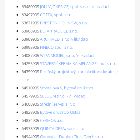
63480905
JOLLY JOKER CZ, spol. s r.o. - v likvidaci
63497905
COTEX, spol. s r.o.
63671905
BRESTON - JOHN SW, s.r.o.
63908905
BETA TRADE CB s.r.o.
63989905
ARCHIMED, s.r.o. v likvidaci
63995905
FINECO,spol. s r.o.
64087905
WIPA MODEL, s.r.o. 'v likvidaci'
64255905
STAVEBNÍ KERAMIKA MELANGE spol. s r.o.
64359905
Plzeňský projektový a architektonický atelier
s.r.o.
64510905
Šmeralova 9, bytové družstvo
64579905
SELDOM s.r.o. - v likvidaci
64608905
Střešní servis, s. r. o.
64828905
Bytové družstvo Ostaš
64834905
CERMOS a.s.
64938905
QUINTA DEEA, spol. s r.o.
64944905
Goodyear Dunlop Tires Czech s.r.o.