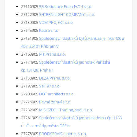
27116905
5B Residence Eden IV/14 s.r.o.
27122905
SHTERN LIGHT COMPANY, s.r.o.
27139905
VDM PROJEKT s.r.o.
27145905
Kaora s.r.o.
27151905
Společenství vlastníků bytů,Hanuše Jelínka 406 a
407, 26101 Příbram V
27168905
MT Praha,s.r.o.
27174905
Společenství vlastníků jednotek Pařížská
čp.131/28, Praha 1
27180905
DEZA Praha, s.r.o.
27197905
VaT 97 s.r.o.
27203905
DOT architects s.r.o.
27226905
Pevné zdraví s.r.o.
27232905
M.S.CZECH Trading, spol. s r.o.
27261905
Společenství vlastníků jednotek domu čp. 1153,
ul. Čs. armády, město Děčín
27278905
PROFISERVIS Liberec, s.r.o.