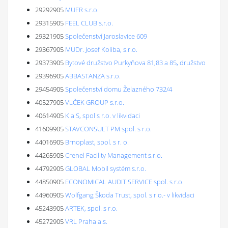
29292905
MUFR s.r.o.
29315905
FEEL CLUB s.r.o.
29321905
Společenství Jaroslavice 609
29367905
MUDr. Josef Koliba, s.r.o.
29373905
Bytové družstvo Purkyňova 81,83 a 85, družstvo
29396905
ABBASTANZA s.r.o.
29454905
Společenství domu Želazného 732/4
40527905
VLČEK GROUP s.r.o.
40614905
K a S, spol s r.o. v likvidaci
41609905
STAVCONSULT PM spol. s r.o.
44016905
Brnoplast, spol. s r. o.
44265905
Crenel Facility Management s.r.o.
44792905
GLOBAL Mobil systém s.r.o.
44850905
ECONOMICAL AUDIT SERVICE spol. s r.o.
44960905
Wolfgang Škoda Trust, spol. s r.o.- v likvidaci
45243905
ARTEK, spol. s r.o.
45272905
VRL Praha a.s.