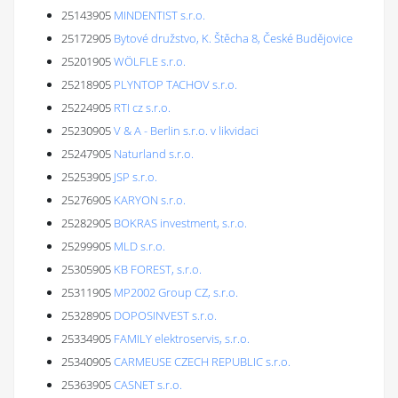
25143905
MINDENTIST s.r.o.
25172905
Bytové družstvo, K. Štěcha 8, České Budějovice
25201905
WÖLFLE s.r.o.
25218905
PLYNTOP TACHOV s.r.o.
25224905
RTI cz s.r.o.
25230905
V & A - Berlin s.r.o. v likvidaci
25247905
Naturland s.r.o.
25253905
JSP s.r.o.
25276905
KARYON s.r.o.
25282905
BOKRAS investment, s.r.o.
25299905
MLD s.r.o.
25305905
KB FOREST, s.r.o.
25311905
MP2002 Group CZ, s.r.o.
25328905
DOPOSINVEST s.r.o.
25334905
FAMILY elektroservis, s.r.o.
25340905
CARMEUSE CZECH REPUBLIC s.r.o.
25363905
CASNET s.r.o.