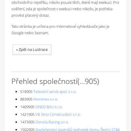
obchodního rejstříku, nikoliv pouze těch, které mají exekuci. Pro
ověření, zda je společnost v exekuci nebo nikoliv, je potřeba
provést placený dotaz.
Tato stránka je určena pro internetové vyhledávače jako je
Google nebo Seznam.
»
Zpět na Lustrace
Přehled společností
(...
905
)
518905
Televizní servis spol. s r.o.
883905
Wenimex s.r.o.
1409905
SINED BAU s.r.o.
1421905
VB Stroi Construction s.r.o.
1473905
Osnola Racing s.r.o.
1502905
Společenství vlastníků jednotek domu Školní 2184