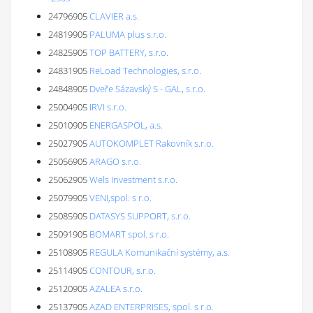
24796905
CLAVIER a.s.
24819905
PALUMA plus s.r.o.
24825905
TOP BATTERY, s.r.o.
24831905
ReLoad Technologies, s.r.o.
24848905
Dveře Sázavský S - GAL, s.r.o.
25004905
IRVI s.r.o.
25010905
ENERGASPOL, a.s.
25027905
AUTOKOMPLET Rakovník s.r.o.
25056905
ARAGO s.r.o.
25062905
Wels Investment s.r.o.
25079905
VENI,spol. s r.o.
25085905
DATASYS SUPPORT, s.r.o.
25091905
BOMART spol. s r.o.
25108905
REGULA Komunikační systémy, a.s.
25114905
CONTOUR, s.r.o.
25120905
AZALEA s.r.o.
25137905
AZAD ENTERPRISES, spol. s r.o.