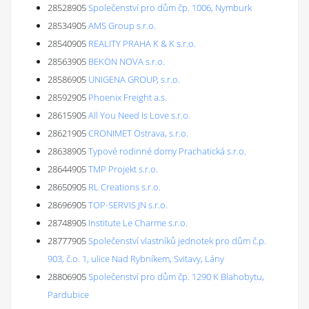
28528905
Společenství pro dům čp. 1006, Nymburk
28534905
AMS Group s.r.o.
28540905
REALITY PRAHA K & K s.r.o.
28563905
BEKON NOVA s.r.o.
28586905
UNIGENA GROUP, s.r.o.
28592905
Phoenix Freight a.s.
28615905
All You Need Is Love s.r.o.
28621905
CRONIMET Ostrava, s.r.o.
28638905
Typové rodinné domy Prachatická s.r.o.
28644905
TMP Projekt s.r.o.
28650905
RL Creations s.r.o.
28696905
TOP-SERVIS JN s.r.o.
28748905
Institute Le Charme s.r.o.
28777905
Společenství vlastníků jednotek pro dům č.p.
903, č.o. 1, ulice Nad Rybníkem, Svitavy, Lány
28806905
Společenství pro dům čp. 1290 K Blahobytu,
Pardubice