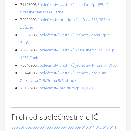
71163905
Společenství vlastníků pro dům čp. 155/49
Vítězství Mariánské Lázně
72025905
Společenství pro dům Plzeňská 338, 387 ve
Zbůchu
72552905
Společenství vlastníků jednotek domu čp. 526
Strašice
75005905
Společenství vlastníků Přátelství č.p. 1478, č. p.
1479 Cheb
75040905
Společenství vlastníků jednotek, Příbram III/133
75144905
Společenství vlastníků jednotek pro dům
Zborovská 715, Praha 5, Smíchov
75150905
Společenství pro dům čp. 11,12,13
Přehled společností dle IČ
000
001
002
003
004
005
006
007
008
009
010
011
012
013
014