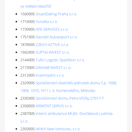
ve Velkém Meziříčí
1560905
SmartDating Praha s.r.o.
1716905
Yonetta s.r.o.
1739905
APE SERVICES s.r.o.
1751905
Navrátil Autoexport s.r.o.
1878905
CZECH ACTIVE s.r.o.
1942905
SUPTel-INVEST s.r.o.
2144905
TuRo Logistic Spedition s.r.o.
2173905
DAKAMI INVEST s.r.o.
2312905
Kvanmadro s.r.o.
2329905
Společenství vlastníků jednotek domu č.p. 1008,
1009, 1010, 1011 J. A. Komenského, Milevsko
2335905
Společenství domu Petra Křičky 2701/17
2358905
ARMONT SERVIS s.r.o.
2387905
Interní ambulance MUDr. Dvořáková Ludmila
s.r.o.
2393905
IWWA New Ventures, s.r.o.