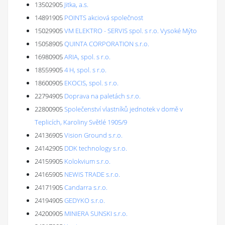
13502905
Jitka, a.s.
14891905
POINTS akciová společnost
15029905
VM ELEKTRO - SERVIS spol. s r.o. Vysoké Mýto
15058905
QUINTA CORPORATION s.r.o.
16980905
ARIA, spol. s r.o.
18559905
4 H, spol. s r.o.
18600905
EKOCIS, spol. s r.o.
22794905
Doprava na paletách s.r.o.
22800905
Společenství vlastníků jednotek v domě v
Teplicích, Karoliny Světlé 1905/9
24136905
Vision Ground s.r.o.
24142905
DDK technology s.r.o.
24159905
Kolokvium s.r.o.
24165905
NEWIS TRADE s.r.o.
24171905
Candarra s.r.o.
24194905
GEDYKO s.r.o.
24200905
MINIERA SUNSKI s.r.o.