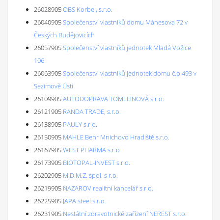
26028905
OBS Korbel, s.r.o.
26040905
Společenství vlastníků domu Mánesova 72 v
Českých Budějovicích
26057905
Společenství vlastníků jednotek Mladá Vožice
106
26063905
Společenství vlastníků jednotek domu č.p 493 v
Sezimově Ústí
26109905
AUTODOPRAVA TOMLEINOVÁ s.r.o.
26121905
RANDA TRADE, s.r.o.
26138905
PAULY s.r.o.
26150905
MAHLE Behr Mnichovo Hradiště s.r.o.
26167905
WEST PHARMA s.r.o.
26173905
BIOTOPAL-INVEST s.r.o.
26202905
M.D.M.Z. spol. s r.o.
26219905
NAZAROV realitní kancelář s.r.o.
26225905
JAPA steel s.r.o.
26231905
Nestátní zdravotnické zařízení NEREST s.r.o.