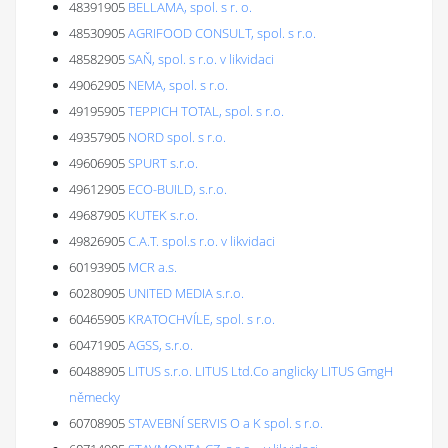
48391905
BELLAMA, spol. s r. o.
48530905
AGRIFOOD CONSULT, spol. s r.o.
48582905
SAŇ, spol. s r.o. v likvidaci
49062905
NEMA, spol. s r.o.
49195905
TEPPICH TOTAL, spol. s r.o.
49357905
NORD spol. s r.o.
49606905
SPURT s.r.o.
49612905
ECO-BUILD, s.r.o.
49687905
KUTEK s.r.o.
49826905
C.A.T. spol.s r.o. v likvidaci
60193905
MCR a.s.
60280905
UNITED MEDIA s.r.o.
60465905
KRATOCHVÍLE, spol. s r.o.
60471905
AGSS, s.r.o.
60488905
LITUS s.r.o. LITUS Ltd.Co anglicky LITUS GmgH
německy
60708905
STAVEBNÍ SERVIS O a K spol. s r.o.