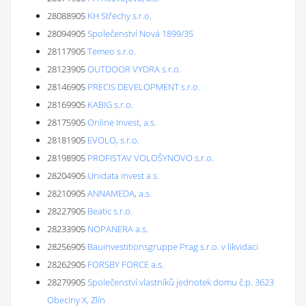
28088905
KH Střechy s.r.o.
28094905
Společenství Nová 1899/35
28117905
Temeo s.r.o.
28123905
OUTDOOR VYDRA s.r.o.
28146905
PRECIS DEVELOPMENT s.r.o.
28169905
KABIG s.r.o.
28175905
Online Invest, a.s.
28181905
EVOLO, s.r.o.
28198905
PROFISTAV VOLOŠYNOVO s.r.o.
28204905
Unidata invest a.s.
28210905
ANNAMEDA, a.s.
28227905
Beatic s.r.o.
28233905
NOPANERA a.s.
28256905
Bauinvestitionsgruppe Prag s.r.o. v likvidaci
28262905
FORSBY FORCE a.s.
28279905
Společenství vlastníků jednotek domu č.p. 3623
Obeciny X, Zlín