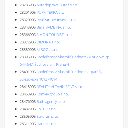
28285905
Autodoprava Bureš s.r.o.
28291905
PURA TERRA a.s.
28320905
RealPartner Invest, s.r.o.
28343905
Bella BAMBINA, s.r.o.
28366905
SIMON-TOURIST s.r.o.
28372905
DIMONA s.r.o.
28389905
MIROOL s.r.o.
28395905
Společenství vlastníků jednotek v budově čp.
644-647, Štichova ul. , Praha 4
28401905
Společenství vlastníků jednotek - garáží,
Střešovická 1013 -1014
28418905
REALITY VLTAVÍN RENT s.r.o.
28453905
Komlev group s.r.o.
28476905
Bath agency s.r.o.
28482905
I. V. I. 7 s.r.o.
28505905
Eurofun s.r.o.
28511905
Dareta s.r.o.