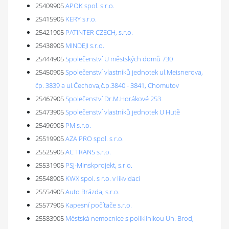
25409905
APOK spol. s r.o.
25415905
KERY s.r.o.
25421905
PATINTER CZECH, s.r.o.
25438905
MINDEJI s.r.o.
25444905
Společenství U městských domů 730
25450905
Společenství vlastníků jednotek ul.Meisnerova,
čp. 3839 a ul.Čechova,č.p.3840 - 3841, Chomutov
25467905
Společenství Dr.M.Horákové 253
25473905
Společenství vlastníků jednotek U Hutě
25496905
PM s.r.o.
25519905
AZA PRO spol. s r.o.
25525905
AC TRANS s.r.o.
25531905
PSJ-Minskprojekt, s.r.o.
25548905
KWX spol. s r.o. v likvidaci
25554905
Auto Brázda, s.r.o.
25577905
Kapesní počítače s.r.o.
25583905
Městská nemocnice s poliklinikou Uh. Brod,