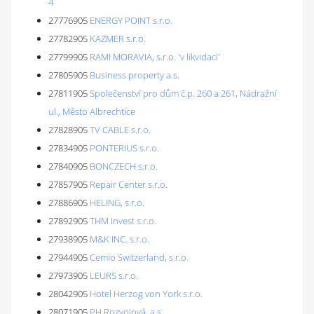
4
27776905
ENERGY POINT s.r.o.
27782905
KAZMER s.r.o.
27799905
RAMI MORAVIA, s.r.o. 'v likvidaci'
27805905
Business property a.s.
27811905
Společenství pro dům č.p. 260 a 261, Nádražní
ul., Město Albrechtice
27828905
TV CABLE s.r.o.
27834905
PONTERIUS s.r.o.
27840905
BONCZECH s.r.o.
27857905
Repair Center s.r.o.
27886905
HELING, s.r.o.
27892905
THM Invest s.r.o.
27938905
M&K INC. s.r.o.
27944905
Cemio Switzerland, s.r.o.
27973905
LEURS s.r.o.
28042905
Hotel Herzog von York s.r.o.
28071905
PH Rozvojová, a.s.