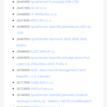
26445905
Společenství Púchovská 2789-2792
26451905
DE-SO s.r.o.
26468905
I.P. MARQUES, s.r.o.
26474905
WESTLIFE s.r.o.
26480905
Společenství vlastníků jednotek pro dům čp.
1376
26497905
Společenství Sportovců 3033, 3034, 3035,
Kladno
26688905
ELZET GROUP a.s.
26694905
Společenství vlastníků jednotek domu Pod
Lipami čp.2555,2556 a 2557, Praha 3
26700905
NCM - New Channel Management Czech
Republic, s.r.o. v likvidaci
26717905
SUBIO EKO s.r.o.
26723905
PENTA Praha a.s.
26746905
Společenství vlastníků jednotek v budově
sestávající z domu čp. 1060/III a 1061/III v Poděbradech