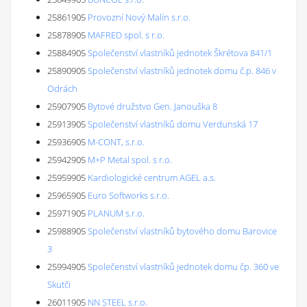
25861905
Provozní Nový Malín s.r.o.
25878905
MAFRED spol. s r.o.
25884905
Společenství vlastníků jednotek Škrétova 841/1
25890905
Společenství vlastníků jednotek domu č.p. 846 v
Odrách
25907905
Bytové družstvo Gen. Janouška 8
25913905
Společenství vlastníků domu Verdunská 17
25936905
M-CONT, s.r.o.
25942905
M+P Metal spol. s r.o.
25959905
Kardiologické centrum AGEL a.s.
25965905
Euro Softworks s.r.o.
25971905
PLANUM s.r.o.
25988905
Společenství vlastníků bytového domu Barovice
3
25994905
Společenství vlastníků jednotek domu čp. 360 ve
Skutči
26011905
NN STEEL s.r.o.