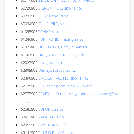
60714905
STAVMONTA CZ, s.r.o. - v likvidaci
60720905
LIGNUM HOLZ spol. s r.o.
60737905
CONAX spol. s r.o.
60934905
ITec-ELPRO, s.r.o.
61055905
TCAMP, s.r.o.
61246905
FUNTRONIC Trading s.r.o.
61327905
DICO NORD, s.r.o., v likvidaci
61501905
UNIQA Real Estate CZ, s.r.o.
62027905
Level, spol. s r. o.
62305905
DemSys software,s.r.o.
62496905
OMEGA TRADING, spol. s r.o.
62525905
T.B. leasing spol. s r.o. v likvidaci
62577905
REVITAL - Centrum regenerace a zdravé výživy,
s.r.o.
62583905
EUFORIE s.r.o.
62913905
VALALAN, s.r.o.
62959905
AVA TRANS s r.o..
63144905
E U R O P L A Y s.r.o.