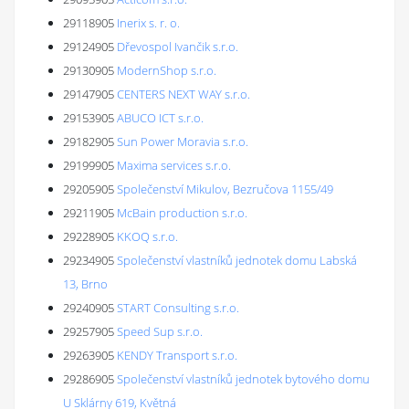
29118905
Inerix s. r. o.
29124905
Dřevospol Ivančik s.r.o.
29130905
ModernShop s.r.o.
29147905
CENTERS NEXT WAY s.r.o.
29153905
ABUCO ICT s.r.o.
29182905
Sun Power Moravia s.r.o.
29199905
Maxima services s.r.o.
29205905
Společenství Mikulov, Bezručova 1155/49
29211905
McBain production s.r.o.
29228905
KKOQ s.r.o.
29234905
Společenství vlastníků jednotek domu Labská
13, Brno
29240905
START Consulting s.r.o.
29257905
Speed Sup s.r.o.
29263905
KENDY Transport s.r.o.
29286905
Společenství vlastníků jednotek bytového domu
U Sklárny 619, Květná