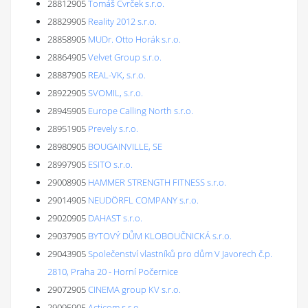
28812905
Tomáš Cvrček s.r.o.
28829905
Reality 2012 s.r.o.
28858905
MUDr. Otto Horák s.r.o.
28864905
Velvet Group s.r.o.
28887905
REAL-VK, s.r.o.
28922905
SVOMIL, s.r.o.
28945905
Europe Calling North s.r.o.
28951905
Prevely s.r.o.
28980905
BOUGAINVILLE, SE
28997905
ESITO s.r.o.
29008905
HAMMER STRENGTH FITNESS s.r.o.
29014905
NEUDÖRFL COMPANY s.r.o.
29020905
DAHAST s.r.o.
29037905
BYTOVÝ DŮM KLOBOUČNICKÁ s.r.o.
29043905
Společenství vlastníků pro dům V Javorech č.p.
2810, Praha 20 - Horní Počernice
29072905
CINEMA group KV s.r.o.
29095905
Acticom s.r.o.