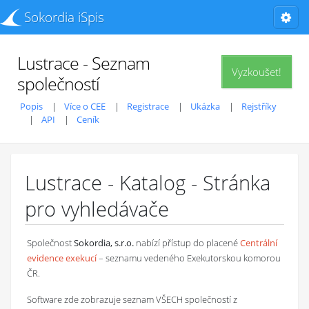
Sokordia iSpis
Lustrace - Seznam
Vyzkoušet!
společností
Popis
Více o CEE
Registrace
Ukázka
Rejstříky
API
Ceník
Lustrace - Katalog - Stránka
pro vyhledávače
Společnost
Sokordia, s.r.o.
nabízí přístup do placené
Centrální
evidence exekucí
– seznamu vedeného Exekutorskou komorou
ČR.
Software zde zobrazuje seznam VŠECH společností z