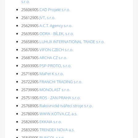
s.r.o.
25606905
CAD Projekt s.r.o.
25612905
JVT, s.r.o.
25629905
A.C.T. Agency s.r.o.
25635905
ODRA - BÍLEK, s.r.o.
25658905
LUHUX INTERNATIONAL TRADE s.r.o.
25670905
VIFON CZECH s.r.o.
25687905
ARCHA CZ s.r.o.
25693905
PSP-PROTO, s.r.o.
25716905
MaPet K s.r.o.
25722905
FRANCHI TRADING s.r.o.
25739905
MONOLAST s.r.o.
25751905
ROS - ZAN PRAHA s.r.o.
25768905
Rakovnické tvářecí stroje s.r.o.
25780905
WWW.KOTVA.CZ, a.s.
25826905
EKKAIA s.r.o.
25832905
TRENDEX NOVA a.s.
25849905
BUNCOL s.r.o.