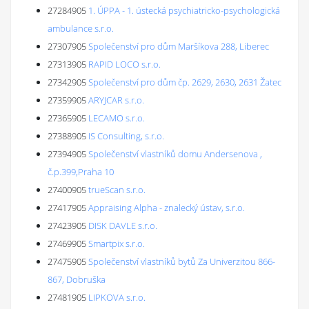
27284905
1. ÚPPA - 1. ústecká psychiatricko-psychologická
ambulance s.r.o.
27307905
Společenství pro dům Maršíkova 288, Liberec
27313905
RAPID LOCO s.r.o.
27342905
Společenství pro dům čp. 2629, 2630, 2631 Žatec
27359905
ARYJCAR s.r.o.
27365905
LECAMO s.r.o.
27388905
IS Consulting, s.r.o.
27394905
Společenství vlastníků domu Andersenova ,
č.p.399,Praha 10
27400905
trueScan s.r.o.
27417905
Appraising Alpha - znalecký ústav, s.r.o.
27423905
DISK DAVLE s.r.o.
27469905
Smartpix s.r.o.
27475905
Společenství vlastníků bytů Za Univerzitou 866-
867, Dobruška
27481905
LIPKOVA s.r.o.