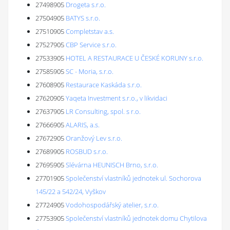
27498905
Drogeta s.r.o.
27504905
BATYS s.r.o.
27510905
Completstav a.s.
27527905
CBP Service s.r.o.
27533905
HOTEL A RESTAURACE U ČESKÉ KORUNY s.r.o.
27585905
SC - Moria, s.r.o.
27608905
Restaurace Kaskáda s.r.o.
27620905
Yaqeta Investment s.r.o., v likvidaci
27637905
LR Consulting, spol. s r.o.
27666905
ALARIS, a.s.
27672905
Oranžový Lev s.r.o.
27689905
ROSBUD s.r.o.
27695905
Slévárna HEUNISCH Brno, s.r.o.
27701905
Společenství vlastníků jednotek ul. Sochorova
145/22 a 542/24, Vyškov
27724905
Vodohospodářský atelier, s.r.o.
27753905
Společenství vlastníků jednotek domu Chytilova