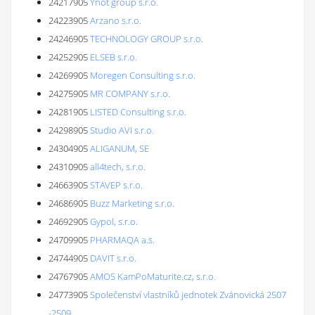
24217905
Ynot group s.r.o.
24223905
Arzano s.r.o.
24246905
TECHNOLOGY GROUP s.r.o.
24252905
ELSEB s.r.o.
24269905
Moregen Consulting s.r.o.
24275905
MR COMPANY s.r.o.
24281905
LISTED Consulting s.r.o.
24298905
Studio AVI s.r.o.
24304905
ALIGANUM, SE
24310905
all4tech, s.r.o.
24663905
STAVEP s.r.o.
24686905
Buzz Marketing s.r.o.
24692905
Gypol, s.r.o.
24709905
PHARMAQA a.s.
24744905
DAVIT s.r.o.
24767905
AMOS KamPoMaturite.cz, s.r.o.
24773905
Společenství vlastníků jednotek Zvánovická 2507
-2509