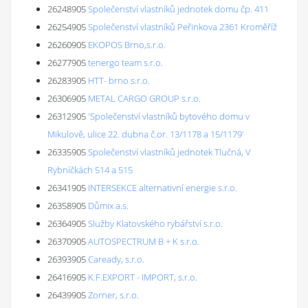
26248905
Společenství vlastníků jednotek domu čp. 411
26254905
Společenství vlastníků Peřinkova 2361 Kroměříž
26260905
EKOPOS Brno,s.r.o.
26277905
tenergo team s.r.o.
26283905
HTT- brno s.r.o.
26306905
METAL CARGO GROUP s.r.o.
26312905
'Společenství vlastníků bytového domu v
Mikulově, ulice 22. dubna č.or. 13/1178 a 15/1179'
26335905
Společenství vlastníků jednotek Tlučná, V
Rybníčkách 514 a 515
26341905
INTERSEKCE alternativní energie s.r.o.
26358905
Důmix a.s.
26364905
Služby Klatovského rybářství s.r.o.
26370905
AUTOSPECTRUM B + K s.r.o.
26393905
Caready, s.r.o.
26416905
K.F.EXPORT - IMPORT, s.r.o.
26439905
Zorner, s.r.o.