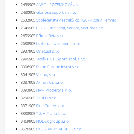
2439905
A.W.C.I. POZEMKOVÁ a.s.
2480905
Gloriosa Superba s.r.o.
2532905
Společenství vlastníků čp. 1207-1208 v Jilemnici
2549905
C.S.S. Cunsulting, Service, Security s.r.o.
2659905
Přídolí Beta s.r.o.
2688905
Lexterra Investment s.r.o.
2937905
OneCast s.r.o.
2995905
Tabák Plus Export, spol. s r.o.
3006905
Erkon Europe Invest s.r.o.
3041905
Velino, s.r.o.
3087905
Akman CZ, s.r.o.
3093905
NAM Property s. r. o.
3290905
TABLO s.r.o.
3371905
Fine Coffee s.r.o.
3388905
T & H Praha s.r.o.
3469905
HODEX group s.r.o.
3620905
EKOSTAVBY JABŮREK s.r.o.