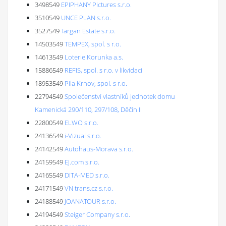
3498549
EPIPHANY Pictures s.r.o.
3510549
UNCE PLAN s.r.o.
3527549
Targan Estate s.r.o.
14503549
TEMPEX, spol. s r.o.
14613549
Loterie Korunka a.s.
15886549
REFIS, spol. s r.o. v likvidaci
18953549
Pila Krnov, spol. s r.o.
22794549
Společenství vlastníků jednotek domu
Kamenická 290/110, 297/108, Děčín II
22800549
ELWO s.r.o.
24136549
i-Vizual s.r.o.
24142549
Autohaus-Morava s.r.o.
24159549
EJ.com s.r.o.
24165549
DITA-MED s.r.o.
24171549
VN trans.cz s.r.o.
24188549
JOANATOUR s.r.o.
24194549
Steiger Company s.r.o.