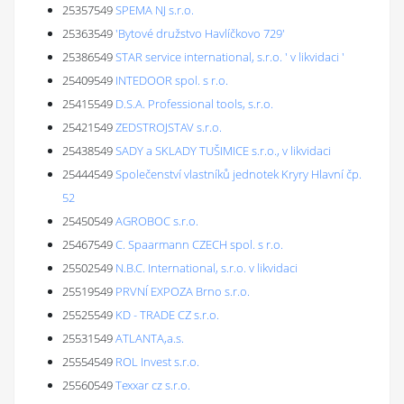
25357549
SPEMA NJ s.r.o.
25363549
'Bytové družstvo Havlíčkovo 729'
25386549
STAR service international, s.r.o. ' v likvidaci '
25409549
INTEDOOR spol. s r.o.
25415549
D.S.A. Professional tools, s.r.o.
25421549
ZEDSTROJSTAV s.r.o.
25438549
SADY a SKLADY TUŠIMICE s.r.o., v likvidaci
25444549
Společenství vlastníků jednotek Kryry Hlavní čp.
52
25450549
AGROBOC s.r.o.
25467549
C. Spaarmann CZECH spol. s r.o.
25502549
N.B.C. International, s.r.o. v likvidaci
25519549
PRVNÍ EXPOZA Brno s.r.o.
25525549
KD - TRADE CZ s.r.o.
25531549
ATLANTA,a.s.
25554549
ROL Invest s.r.o.
25560549
Texxar cz s.r.o.