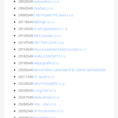
29020549
autoaukcia, s.r.o.
29043549
DealSet s.r.o.
29095549
CNE Projekt FVE beta s.r.o.
29118549
BBSingh s.r.o.
29124549
KLAD stavitelství s. r. o.
29130549
IDEA Garden s.r.o.
29147549
GET THE LOUK s.r.o.
29153549
Elsys Investment East Europe, s.r.o.
29182549
AURA CONCEPT s.r.o.
29199549
ekipa grafik s.r.o.
29205549
Bytový dům, Lázeňská 918, Valtice, společenství
29211549
AT Santé s.r.o.
29228549
GOLF Kroměříž s.r.o.
29240549
Long hair s.r.o.
29257549
Beďa shoes s.r.o.
29286549
Vitis - vital s.r.o.
29292549
3P Production s.r.o.
29309549
Greenfeel s.r.o.