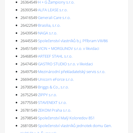
26364549
H + G Žampiony s.r.o.
26393549
ALFA LEASE s.r.o.
26416549
Generali Care s.r.o.
26422549
Brasilia, s.r.o.
26439549
NAGA s.r.o.
26445549
Společenství vlastníků b.j. Příbram VIII/86
26451549
VICIN + MORGUNOV s.r.o. v likvidaci
26468549
ARTEEF STAHL s.r.o.
26474549
GASTRO STUDIO s.r.o. v likvidaci
26497549
Mezinárodní překladatelský servis s.r.o.
26694549
Unicorn eForce s.r.o.
26700549
Briggs & Co., s.r.o.
26752549
ZIPPY s.r.o.
26775549
STAVENEXT s.r.o.
26781549
ZEKOM Praha s.r.o.
26798549
Společenství Malý Koloredov 851
26810549
Společenství vlastníků jednotek domu Gen.