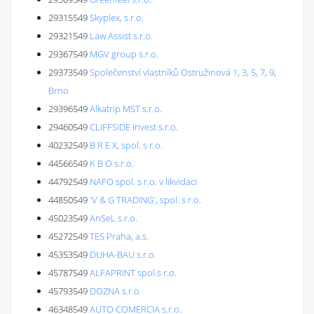
29315549
Skyplex, s.r.o.
29321549
Law Assist s.r.o.
29367549
MGV group s.r.o.
29373549
Společenství vlastníků Ostružinová 1, 3, 5, 7, 9,
Brno
29396549
Alkatrip MST s.r.o.
29460549
CLIFFSIDE invest s.r.o.
40232549
B R E X, spol. s r.o.
44566549
K B O s.r.o.
44792549
NAFO spol. s r.o. v likvidaci
44850549
'V & G TRADING', spol. s r.o.
45023549
AnSeL s.r.o.
45272549
TES Praha, a.s.
45353549
DUHA-BAU s.r.o.
45787549
ALFAPRINT spol.s r.o.
45793549
DOZNA s.r.o.
46348549
AUTO COMERCIA s.r.o.