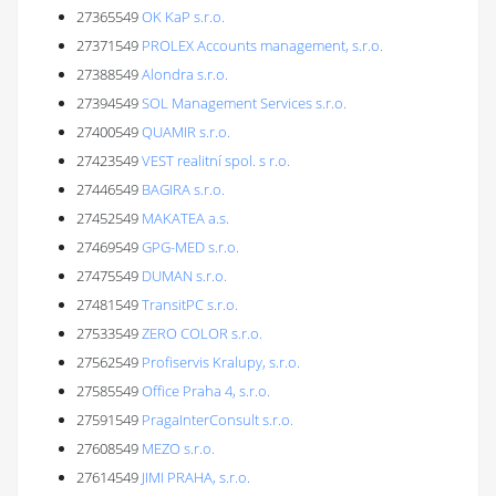
27365549
OK KaP s.r.o.
27371549
PROLEX Accounts management, s.r.o.
27388549
Alondra s.r.o.
27394549
SOL Management Services s.r.o.
27400549
QUAMIR s.r.o.
27423549
VEST realitní spol. s r.o.
27446549
BAGIRA s.r.o.
27452549
MAKATEA a.s.
27469549
GPG-MED s.r.o.
27475549
DUMAN s.r.o.
27481549
TransitPC s.r.o.
27533549
ZERO COLOR s.r.o.
27562549
Profiservis Kralupy, s.r.o.
27585549
Office Praha 4, s.r.o.
27591549
PragaInterConsult s.r.o.
27608549
MEZO s.r.o.
27614549
JIMI PRAHA, s.r.o.