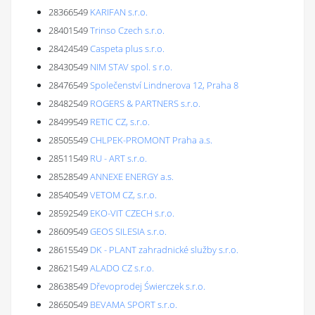
28366549
KARIFAN s.r.o.
28401549
Trinso Czech s.r.o.
28424549
Caspeta plus s.r.o.
28430549
NIM STAV spol. s r.o.
28476549
Společenství Lindnerova 12, Praha 8
28482549
ROGERS & PARTNERS s.r.o.
28499549
RETIC CZ, s.r.o.
28505549
CHLPEK-PROMONT Praha a.s.
28511549
RU - ART s.r.o.
28528549
ANNEXE ENERGY a.s.
28540549
VETOM CZ, s.r.o.
28592549
EKO-VIT CZECH s.r.o.
28609549
GEOS SILESIA s.r.o.
28615549
DK - PLANT zahradnické služby s.r.o.
28621549
ALADO CZ s.r.o.
28638549
Dřevoprodej Świerczek s.r.o.
28650549
BEVAMA SPORT s.r.o.