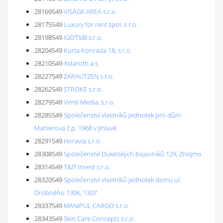
28169549
VISAGE AREA s.r.o.
28175549
Luxury for rent spol. s r.o.
28198549
IGOTSIB s.r.o.
28204549
Kurta Konrada 18, s.r.o.
28210549
Astaroth a.s.
28227549
ZARAUTZEN s.r.o.
28262549
STROKE s.r.o.
28279549
Venti Media, s.r.o.
28285549
Společenství vlastníků jednotek pro dům
Mahlerova č.p. 1968 v Jihlavě
28291549
Horavia s.r.o.
28308549
Společenství Dukelských bojovníků 129, Znojmo
28314549
T&IT Invest s.r.o.
28320549
Společenství vlastníků jednotek domu ul.
Drobného 1306, 1307
28337549
MANIPUL CARGO s.r.o.
28343549
Skin Care Concepts s.r.o.