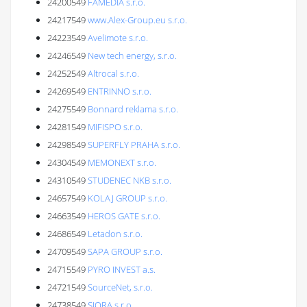
24200549
FAMEDIA s.r.o.
24217549
www.Alex-Group.eu s.r.o.
24223549
Avelimote s.r.o.
24246549
New tech energy, s.r.o.
24252549
Altrocal s.r.o.
24269549
ENTRINNO s.r.o.
24275549
Bonnard reklama s.r.o.
24281549
MIFISPO s.r.o.
24298549
SUPERFLY PRAHA s.r.o.
24304549
MEMONEXT s.r.o.
24310549
STUDENEC NKB s.r.o.
24657549
KOLAJ GROUP s.r.o.
24663549
HEROS GATE s.r.o.
24686549
Letadon s.r.o.
24709549
SAPA GROUP s.r.o.
24715549
PYRO INVEST a.s.
24721549
SourceNet, s.r.o.
24738549
SIORA s.r.o.