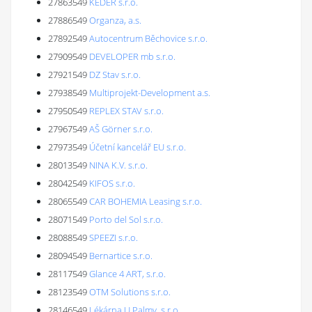
27863549
KEDER s.r.o.
27886549
Organza, a.s.
27892549
Autocentrum Běchovice s.r.o.
27909549
DEVELOPER mb s.r.o.
27921549
DZ Stav s.r.o.
27938549
Multiprojekt-Development a.s.
27950549
REPLEX STAV s.r.o.
27967549
AŠ Görner s.r.o.
27973549
Účetní kancelář EU s.r.o.
28013549
NINA K.V. s.r.o.
28042549
KIFOS s.r.o.
28065549
CAR BOHEMIA Leasing s.r.o.
28071549
Porto del Sol s.r.o.
28088549
SPEEZI s.r.o.
28094549
Bernartice s.r.o.
28117549
Glance 4 ART, s.r.o.
28123549
OTM Solutions s.r.o.
28146549
Lékárna U Palmy, s.r.o.