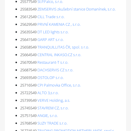
25577549
St.P.Falco, s.r.o.
25583549
ZEMSERVIS zkušební stanice Domanínek, s.r.o.
25612549
CILL Trade s.r.o.
25629549
PRVNÍ KAMENIA CZ , s.r.o.
25635549
DT LED lights s.r.o.
25641549
GARP ART s.r.o.
25658549
TRANQUILLITAS ČR, spol. s r.o.
25664549
CENTRAL INKASO.CZ s.r.o.
25670549
Restaurant-T s.r.o.
25687549
DACHSERVIS CZ s.r.o.
25693549
OSTOLOP s.r.o.
25716549
CPI Palmovka Office, s.r.o.
25722549
ALTO 3,s.r.o.
25739549
VERVE Holding, a.s.
25745549
STAVREM CZ, s.r.o.
25751549
ANGIE, s.r.o.
25768549
SUZY TRADE s.r.o.
25774549
TRADING PROMOTION NETHERLANDS, spol.s