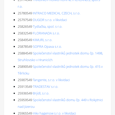
r.o.
25780549
INTRACO MEDICAL CZECH, s.r.o.
25797549
DUGOR s.r.o. v likvidaci
25826549
Tydlačka, spol. s r.o.
25832549
FLORANADA s.r.o.
25849549
KIMURI, s.r.o.
25878549
SOPRA Opava s.r.o.
25884549
Společenství vlastníků jednotek domu čp. 1498,
Struhlovsko v Hranicích
25890549
Společenství vlastníků jednotek domu čp. 415 v
Těrlicku
25907549
Tangente, s.r.o. v likvidaci
25913549
TRADESTAV s.r.o.
25936549
Brýdl, s.r.o.
25959549
Společenství vlastníků domu čp. 449 v Rokytnici
nad Jizerou
25965549
mkv hagenow s.r.o. v likvidaci