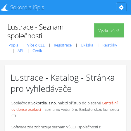
Sokordia iSpis
Lustrace - Seznam
Vyzkoušet!
společností
Popis
Více o CEE
Registrace
Ukázka
Rejstříky
API
Ceník
Lustrace - Katalog - Stránka
pro vyhledávače
Společnost
Sokordia, s.r.o.
nabízí přístup do placené
Centrální
evidence exekucí
– seznamu vedeného Exekutorskou komorou
ČR.
Software zde zobrazuje seznam VŠECH společností z