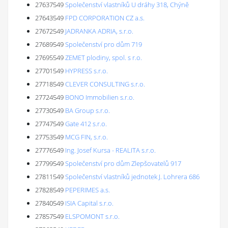
27637549
Společenství vlastníků U dráhy 318, Chýně
27643549
FPD CORPORATION CZ a.s.
27672549
JADRANKA ADRIA, s.r.o.
27689549
Společenství pro dům 719
27695549
ZEMET plodiny, spol. s r.o.
27701549
HYPRESS s.r.o.
27718549
CLEVER CONSULTING s.r.o.
27724549
BONO Immobilien s.r.o.
27730549
BA Group s.r.o.
27747549
Gate 412 s.r.o.
27753549
MCG FIN, s.r.o.
27776549
Ing. Josef Kursa - REALITA s.r.o.
27799549
Společenství pro dům Zlepšovatelů 917
27811549
Společenství vlastníků jednotek J. Lohrera 686
27828549
PEPERIMES a.s.
27840549
ISIA Capital s.r.o.
27857549
ELSPOMONT s.r.o.