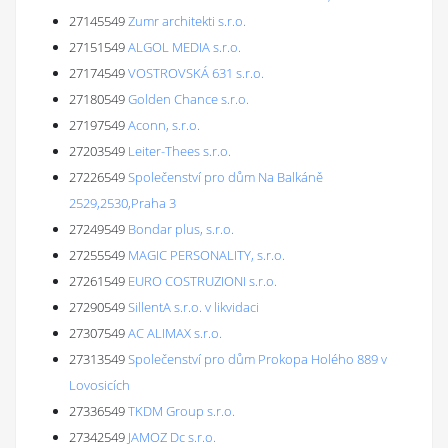
27145549
Zumr architekti s.r.o.
27151549
ALGOL MEDIA s.r.o.
27174549
VOSTROVSKÁ 631 s.r.o.
27180549
Golden Chance s.r.o.
27197549
Aconn, s.r.o.
27203549
Leiter-Thees s.r.o.
27226549
Společenství pro dům Na Balkáně
2529,2530,Praha 3
27249549
Bondar plus, s.r.o.
27255549
MAGIC PERSONALITY, s.r.o.
27261549
EURO COSTRUZIONI s.r.o.
27290549
SillentA s.r.o. v likvidaci
27307549
AC ALIMAX s.r.o.
27313549
Společenství pro dům Prokopa Holého 889 v
Lovosicích
27336549
TKDM Group s.r.o.
27342549
JAMOZ Dc s.r.o.