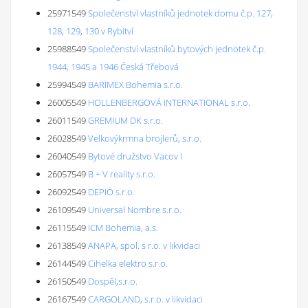
25971549
Společenství vlastníků jednotek domu č.p. 127,
128, 129, 130 v Rybitví
25988549
Společenství vlastníků bytových jednotek č.p.
1944, 1945 a 1946 Česká Třebová
25994549
BARIMEX Bohemia s.r.o.
26005549
HOLLENBERGOVÁ INTERNATIONAL s.r.o.
26011549
GREMIUM DK s.r.o.
26028549
Velkovýkrmna brojlerů, s.r.o.
26040549
Bytové družstvo Vacov I
26057549
B + V reality s.r.o.
26092549
DEPIO s.r.o.
26109549
Universal Nombre s.r.o.
26115549
ICM Bohemia, a.s.
26138549
ANAPA, spol. s r.o. v likvidaci
26144549
Cihelka elektro s.r.o.
26150549
Dospěl,s.r.o.
26167549
CARGOLAND, s.r.o. v likvidaci