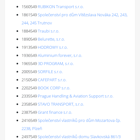
1560549
RUBIKON Transport s.r.o.
1861549
Společenství pro dům Vítězslava Nováka 242, 243,
244, 245 Trutnov
1884549
Traubi s.r.o.
1890549
Belurette, s.r.o.
1913549
HODROWY s.r.o.
1936549
Aluminium forever, s.r.o.
1965549
3D PROGRAM, s.r.o.
2005549
SORFILE s.r.o.
2150549
CAFEPART s.r.o.
2202549
BOOK CORP s.r.o.
2335549
Prague Handling & Aviation Support s.r.o.
2358549
STAVO TRANSPORT, s.r.o.
2387549
Grant finance s.r.o.
2416549
Společenství vlastníků pro dům Mozartova čp.
2238, Plzeň
2497549
Společenství vlastníků domu Slavkovská 861/3