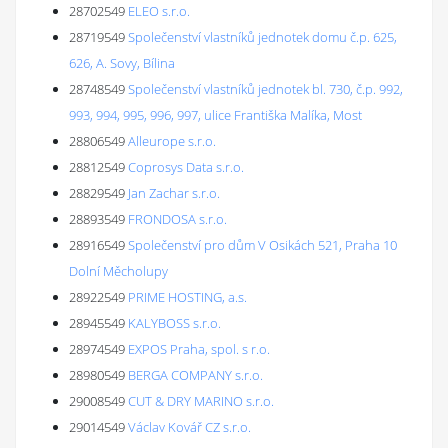
28702549
ELEO s.r.o.
28719549
Společenství vlastníků jednotek domu č.p. 625,
626, A. Sovy, Bílina
28748549
Společenství vlastníků jednotek bl. 730, č.p. 992,
993, 994, 995, 996, 997, ulice Františka Malíka, Most
28806549
Alleurope s.r.o.
28812549
Coprosys Data s.r.o.
28829549
Jan Zachar s.r.o.
28893549
FRONDOSA s.r.o.
28916549
Společenství pro dům V Osikách 521, Praha 10
Dolní Měcholupy
28922549
PRIME HOSTING, a.s.
28945549
KALYBOSS s.r.o.
28974549
EXPOS Praha, spol. s r.o.
28980549
BERGA COMPANY s.r.o.
29008549
CUT & DRY MARINO s.r.o.
29014549
Václav Kovář CZ s.r.o.