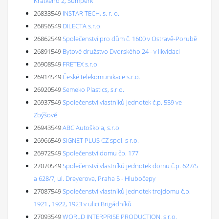
Krátkého 2, Šumperk
26833549
INSTAR TECH, s. r. o.
26856549
DILECTA s.r.o.
26862549
Společenství pro dům č. 1600 v Ostravě-Porubě
26891549
Bytové družstvo Dvorského 24 - v likvidaci
26908549
FRETEX s.r.o.
26914549
České telekomunikace s.r.o.
26920549
Semeko Plastics, s.r.o.
26937549
Společenství vlastníků jednotek č.p. 559 ve
Zbýšově
26943549
ABC Autoškola, s.r.o.
26966549
SIGNET PLUS CZ spol. s r.o.
26972549
Společenství domu čp. 177
27070549
Společenství vlastníků jednotek domu č.p. 627/5
a 628/7, ul. Dreyerova, Praha 5 - Hlubočepy
27087549
Společenství vlastníků jednotek trojdomu č.p.
1921 , 1922, 1923 v ulici Brigádníků
27093549
WORLD INTERPRISE PRODUCTION, s.r.o.