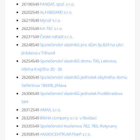
26196549
FANDAT, spol. s r.o.
26202549
ALFABOARD s.r.o.
26219549
Mynář s.r.o.
26225549
KA-TEC s.r.o.
26231549
České nářadí s.r.o.
26248549
Společenství vlastníků pro dům čp.829 na ulici
Jiráskova v Tišnově
26254549
Společenství vlastníků domu 795, Letovice,
Albína Krejčího 20 - 26
26260549
Společenství vlastníků jednotek obytného domu
Seifertova 1893/8, Jihlava
26306549
Společenství vlastníků jednotek Poděbradova
564
26312549
AMAX, s.r.o.
26329549
IRKHA company s.r.o. v likvidaci
26335549
Společenství Kozlerova 782, 783, Rokycany
26358549
ANGIOCENTRUM Plzeň s.r.o.