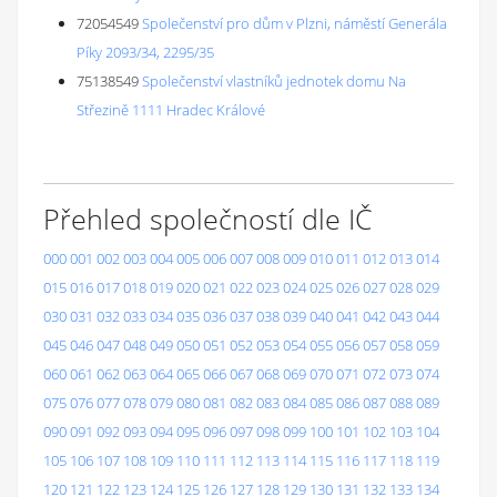
72054549
Společenství pro dům v Plzni, náměstí Generála
Píky 2093/34, 2295/35
75138549
Společenství vlastníků jednotek domu Na
Střezině 1111 Hradec Králové
Přehled společností dle IČ
000
001
002
003
004
005
006
007
008
009
010
011
012
013
014
015
016
017
018
019
020
021
022
023
024
025
026
027
028
029
030
031
032
033
034
035
036
037
038
039
040
041
042
043
044
045
046
047
048
049
050
051
052
053
054
055
056
057
058
059
060
061
062
063
064
065
066
067
068
069
070
071
072
073
074
075
076
077
078
079
080
081
082
083
084
085
086
087
088
089
090
091
092
093
094
095
096
097
098
099
100
101
102
103
104
105
106
107
108
109
110
111
112
113
114
115
116
117
118
119
120
121
122
123
124
125
126
127
128
129
130
131
132
133
134