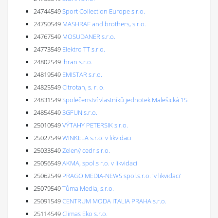
24744549
Sport Collection Europe s.r.o.
24750549
MASHRAF and brothers, s.r.o.
24767549
MOSUDANER s.r.o.
24773549
Elektro TT s.r.o.
24802549
Ihran s.r.o.
24819549
EMISTAR s.r.o.
24825549
Citrotan, s. r. o.
24831549
Společenství vlastníků jednotek Malešická 15
24854549
3GFUN s.r.o.
25010549
VÝTAHY PETERSIK s.r.o.
25027549
WINKELA s.r.o. v likvidaci
25033549
Zelený cedr s.r.o.
25056549
AKMA, spol.s r.o. v likvidaci
25062549
PRAGO MEDIA-NEWS spol.s.r.o. 'v likvidaci'
25079549
Tůma Media, s.r.o.
25091549
CENTRUM MODA ITALIA PRAHA s.r.o.
25114549
Climas Eko s.r.o.