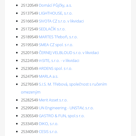
25120549
Domácí Půjčky, a.s.
25137549
LIGHTHOUSE, s.r.o.
25166549
SIVOTA CZ s.r.o. v likvidaci
25172549
SEDLAČÍK s.r.o.
25189549
MARTES Třeboň, s.r.o.
25195549
SMEA CZ spol. s r.o.
25201549
ČERNEJ VELBLOUD s.r.o. v likvidaci
25224549
inSITE, s.r.o. - v likvidaci
25230549
ARDENS spol. s r.o.
25247549
MARLA a.s.
25276549
S.I.S. M. Třebová, společnost s ručením
omezeným
25282549
Merit Asset s.r.o.
25299549
UN Engineering - UNSTAV, s.r.o.
25305549
GASTRO & FUN, spol.s r.o.
25334549
DIKO, s.r.o.
25340549
CESIS s.r.o.