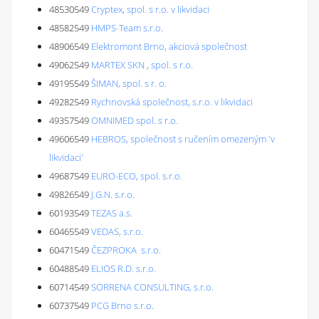
48530549
Cryptex, spol. s r.o. v likvidaci
48582549
HMPS-Team s.r.o.
48906549
Elektromont Brno, akciová společnost
49062549
MARTEX SKN , spol. s r.o.
49195549
ŠIMAN, spol. s r. o.
49282549
Rychnovská společnost, s.r.o. v likvidaci
49357549
OMNIMED spol. s r.o.
49606549
HEBROS, společnost s ručením omezeným 'v
likvidaci'
49687549
EURO-ECO, spol. s.r.o.
49826549
J.G.N. s.r.o.
60193549
TEZAS a.s.
60465549
VEDAS, s.r.o.
60471549
ČEZPROKA s.r.o.
60488549
ELIOS R.D. s.r.o.
60714549
SORRENA CONSULTING, s.r.o.
60737549
PCG Brno s.r.o.