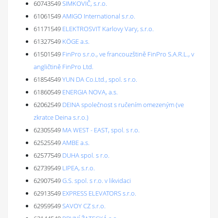
60743549
SIMKOVIČ, s.r.o.
61061549
AMIGO International s.r.o.
61171549
ELEKTROSVIT Karlovy Vary, s.r.o.
61327549
KÖGE a.s.
61501549
FinPro s.r.o., ve francouzštině FinPro S.A.R.L., v
angličtině FinPro Ltd.
61854549
YUN DA Co.Ltd., spol. s r.o.
61860549
ENERGIA NOVA, a.s.
62062549
DEINA společnost s ručením omezeným (ve
zkratce Deina s.r.o.)
62305549
MA WEST - EAST, spol. s r.o.
62525549
AMBE a.s.
62577549
DUHA spol. s r.o.
62739549
LIPEA, s.r.o.
62907549
G.S. spol. s r.o. v likvidaci
62913549
EXPRESS ELEVATORS s.r.o.
62959549
SAVOY CZ s.r.o.