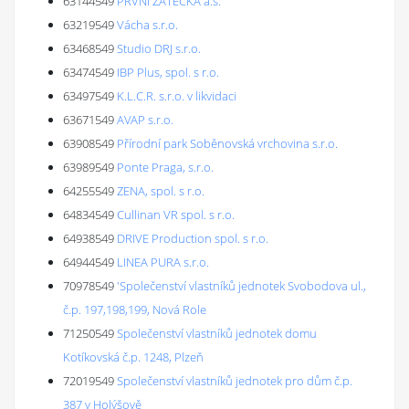
63144549
PRVNÍ ŽATECKÁ a.s.
63219549
Vácha s.r.o.
63468549
Studio DRJ s.r.o.
63474549
IBP Plus, spol. s r.o.
63497549
K.L.C.R. s.r.o. v likvidaci
63671549
AVAP s.r.o.
63908549
Přírodní park Soběnovská vrchovina s.r.o.
63989549
Ponte Praga, s.r.o.
64255549
ZENA, spol. s r.o.
64834549
Cullinan VR spol. s r.o.
64938549
DRIVE Production spol. s r.o.
64944549
LINEA PURA s.r.o.
70978549
'Společenství vlastníků jednotek Svobodova ul.,
č.p. 197,198,199, Nová Role
71250549
Společenství vlastníků jednotek domu
Kotíkovská č.p. 1248, Plzeň
72019549
Společenství vlastníků jednotek pro dům č.p.
387 v Holýšově