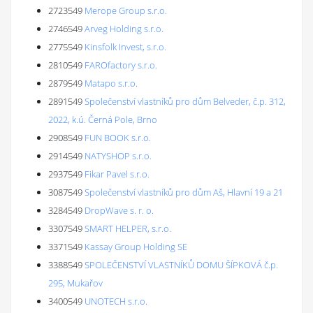
2723549
Merope Group s.r.o.
2746549
Arveg Holding s.r.o.
2775549
Kinsfolk Invest, s.r.o.
2810549
FAROfactory s.r.o.
2879549
Matapo s.r.o.
2891549
Společenství vlastníků pro dům Belveder, č.p. 312,
2022, k.ú. Černá Pole, Brno
2908549
FUN BOOK s.r.o.
2914549
NATYSHOP s.r.o.
2937549
Fikar Pavel s.r.o.
3087549
Společenství vlastníků pro dům Aš, Hlavní 19 a 21
3284549
DropWave s. r. o.
3307549
SMART HELPER, s.r.o.
3371549
Kassay Group Holding SE
3388549
SPOLEČENSTVÍ VLASTNÍKŮ DOMU ŠÍPKOVÁ č.p.
295, Mukařov
3400549
UNOTECH s.r.o.