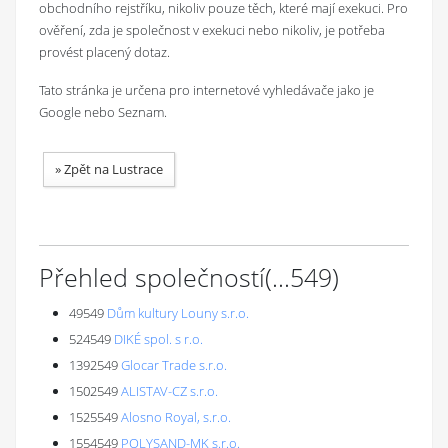
obchodního rejstříku, nikoliv pouze těch, které mají exekuci. Pro
ověření, zda je společnost v exekuci nebo nikoliv, je potřeba
provést placený dotaz.
Tato stránka je určena pro internetové vyhledávače jako je
Google nebo Seznam.
»
Zpět na Lustrace
Přehled společností
(...
549
)
49549
Dům kultury Louny s.r.o.
524549
DIKÉ spol. s r.o.
1392549
Glocar Trade s.r.o.
1502549
ALISTAV-CZ s.r.o.
1525549
Alosno Royal, s.r.o.
1554549
POLYSAND-MK s.r.o.