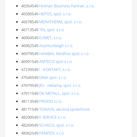
46354549
Holman Business Partner, s.r.o.
46580549
HEPOS, spol. s r.o.
46678549
MERATHERM, spol. s r.o.
46713549
TIN, spol. s r.o.
46904549
EUMET, s.r.o.
46962549
ArjoHuntleigh s.r.o.
46979549
HANIBAL Modřice spol. s r.o.
46991549
AMTECO spol s r.o.
47239549
I - KONTAKT, s.r.o.
47546549
DINA spol. s r.o.
47679549
JES - reklama, spol. s r.o.
47911549
OK METALL, spol. s r.o.
48113549
PRODO s.r.o.
48171549
TONAVA, akciová společnost
48200549
E SERVICE s.r.o.
48269549
SCHACO, spol. s r.o.
48362549
PEMITEX, s.r.o.