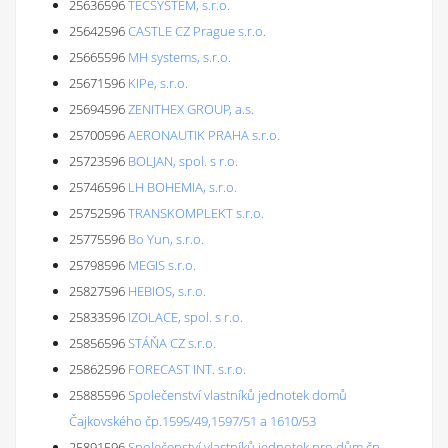
25636596
TECSYSTEM, s.r.o.
25642596
CASTLE CZ Prague s.r.o.
25665596
MH systems, s.r.o.
25671596
KIPe, s.r.o.
25694596
ZENITHEX GROUP, a.s.
25700596
AERONAUTIK PRAHA s.r.o.
25723596
BOLJAN, spol. s r.o.
25746596
LH BOHEMIA, s.r.o.
25752596
TRANSKOMPLEKT s.r.o.
25775596
Bo Yun, s.r.o.
25798596
MEGIS s.r.o.
25827596
HEBIOS, s.r.o.
25833596
IZOLACE, spol. s r.o.
25856596
STÁŇA CZ s.r.o.
25862596
FORECAST INT. s.r.o.
25885596
Společenství vlastníků jednotek domů
Čajkovského čp.1595/49,1597/51 a 1610/53
25891596
Společenství vlastníků jednotek pro dům čp.