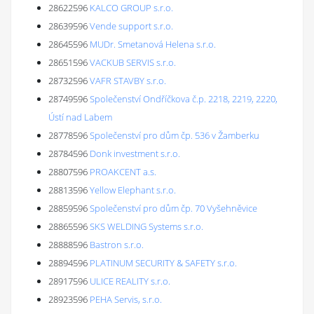
28622596
KALCO GROUP s.r.o.
28639596
Vende support s.r.o.
28645596
MUDr. Smetanová Helena s.r.o.
28651596
VACKUB SERVIS s.r.o.
28732596
VAFR STAVBY s.r.o.
28749596
Společenství Ondříčkova č.p. 2218, 2219, 2220,
Ústí nad Labem
28778596
Společenství pro dům čp. 536 v Žamberku
28784596
Donk investment s.r.o.
28807596
PROAKCENT a.s.
28813596
Yellow Elephant s.r.o.
28859596
Společenství pro dům čp. 70 Vyšehněvice
28865596
SKS WELDING Systems s.r.o.
28888596
Bastron s.r.o.
28894596
PLATINUM SECURITY & SAFETY s.r.o.
28917596
ULICE REALITY s.r.o.
28923596
PEHA Servis, s.r.o.