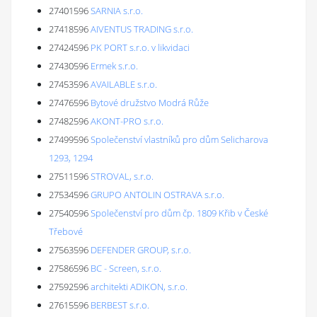
27401596
SARNIA s.r.o.
27418596
AIVENTUS TRADING s.r.o.
27424596
PK PORT s.r.o. v likvidaci
27430596
Ermek s.r.o.
27453596
AVAILABLE s.r.o.
27476596
Bytové družstvo Modrá Růže
27482596
AKONT-PRO s.r.o.
27499596
Společenství vlastníků pro dům Selicharova
1293, 1294
27511596
STROVAL, s.r.o.
27534596
GRUPO ANTOLIN OSTRAVA s.r.o.
27540596
Společenství pro dům čp. 1809 Křib v České
Třebové
27563596
DEFENDER GROUP, s.r.o.
27586596
BC - Screen, s.r.o.
27592596
architekti ADIKON, s.r.o.
27615596
BERBEST s.r.o.