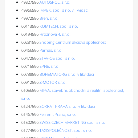
49827596
AUTOSPOL, s.r.o.
49966596
IMPEK, spol. s r.o. v likvidaci
49972596
Bren, s.r.o.
60113596
KOMTECH, spol. s r.o.
60194596
Hroznová 4, s.r.o.
60281596
Shoping Centrum akciová společnost
60466596
Parnas, s r.o.
60472596
STAV-OS spol. s r. o.
60715596
EPNE, s.r.o.
60738596
BOHEMIATORG s.r.o. v likvidaci
60912596
Z-MOTOR s.r.o.
61056596
MI-VA, stavební, obchodní a realitní společnost,
s.r.o.
61247596
SOKRAT PRAHA s.r.o. v likvidaci
61467596
Ferrenit Praha, s.r.o.
61502596
SWISS CZECH MARKETING spol. s r.o.
61774596
TAXISPOLEČNOST, spol. s r.o.