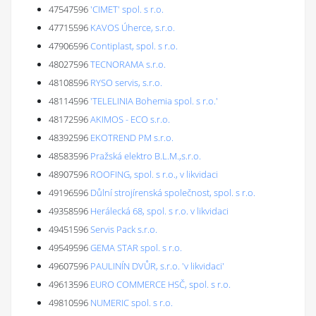
47547596
'CIMET' spol. s r.o.
47715596
KAVOS Úherce, s.r.o.
47906596
Contiplast, spol. s r.o.
48027596
TECNORAMA s.r.o.
48108596
RYSO servis, s.r.o.
48114596
'TELELINIA Bohemia spol. s r.o.'
48172596
AKIMOS - ECO s.r.o.
48392596
EKOTREND PM s.r.o.
48583596
Pražská elektro B.L.M.,s.r.o.
48907596
ROOFING, spol. s r.o., v likvidaci
49196596
Důlní strojírenská společnost, spol. s r.o.
49358596
Herálecká 68, spol. s r.o. v likvidaci
49451596
Servis Pack s.r.o.
49549596
GEMA STAR spol. s r.o.
49607596
PAULINÍN DVŮR, s.r.o. 'v likvidaci'
49613596
EURO COMMERCE HSČ, spol. s r.o.
49810596
NUMERIC spol. s r.o.