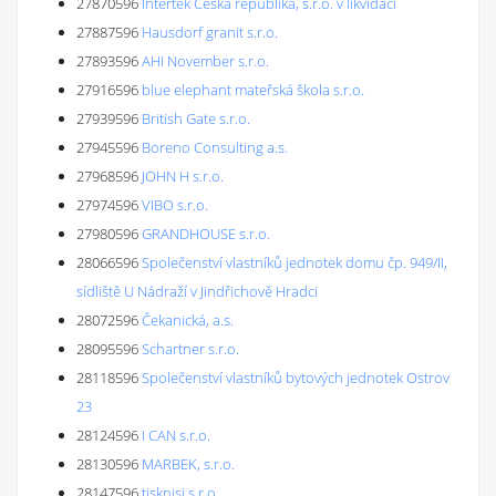
27870596
Intertek Česká republika, s.r.o. v likvidaci
27887596
Hausdorf granit s.r.o.
27893596
AHI November s.r.o.
27916596
blue elephant mateřská škola s.r.o.
27939596
British Gate s.r.o.
27945596
Boreno Consulting a.s.
27968596
JOHN H s.r.o.
27974596
VIBO s.r.o.
27980596
GRANDHOUSE s.r.o.
28066596
Společenství vlastníků jednotek domu čp. 949/II,
sídliště U Nádraží v Jindřichově Hradci
28072596
Čekanická, a.s.
28095596
Schartner s.r.o.
28118596
Společenství vlastníků bytových jednotek Ostrov
23
28124596
I CAN s.r.o.
28130596
MARBEK, s.r.o.
28147596
tisknisi s.r.o.