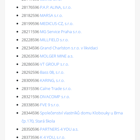
28176596
P.A.P. ALINA, s.r.o.
28182596
MARSA s.r.o.
28199596
MEDICUS-CZ, s.r.o.
28211596
MG Service Praha s.r.o.
28228596
MILLFIELD s.r.o.
28234596
Grand Charlston s.r.o. v likvidaci
28263596
MOLGER MINE a.s.
28286596
VT GROUP s.r.o.
28292596
Bass 08, s.r.o.
28309596
KARING, s.r.o.
28315596
Calne Trade s.r.o.
28321596
DIVACOMP s.r.o.
28338596
FVE 9 s.r.o.
28344596
Společenství vlastníků domu Klobouky u Brna
čp.170, Stará škola
28350596
PARTNERS 4 YOU a.s.
28373596
K 4 YOU, s.r.o.