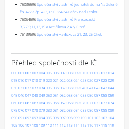
75035596
Společenství vlastníků jednotek domu Na Zelené
čp. 422 a čp. 423, PSČ 364 64 Bečov nad Teplou
75064596
Společenství vlastníků Francouzská
3,5,7,9,11,13,15 a Krejčíkova 2,4,6, Plzeň
75139596
Společenství Havlíčkova 21, 23, 25 Cheb
Přehled společností dle IČ
000
001
002
003
004
005
006
007
008
009
010
011
012
013
014
015
016
017
018
019
020
021
022
023
024
025
026
027
028
029
030
031
032
033
034
035
036
037
038
039
040
041
042
043
044
045
046
047
048
049
050
051
052
053
054
055
056
057
058
059
060
061
062
063
064
065
066
067
068
069
070
071
072
073
074
075
076
077
078
079
080
081
082
083
084
085
086
087
088
089
090
091
092
093
094
095
096
097
098
099
100
101
102
103
104
105
106
107
108
109
110
111
112
113
114
115
116
117
118
119