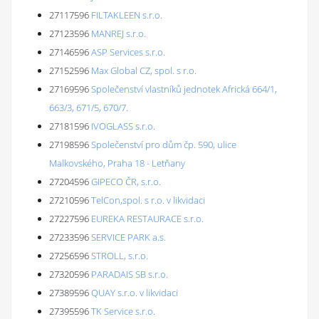
27117596
FILTAKLEEN s.r.o.
27123596
MANREJ s.r.o.
27146596
ASP Services s.r.o.
27152596
Max Global CZ, spol. s r.o.
27169596
Společenství vlastníků jednotek Africká 664/1,
663/3, 671/5, 670/7.
27181596
IVOGLASS s.r.o.
27198596
Společenství pro dům čp. 590, ulice
Malkovského, Praha 18 - Letňany
27204596
GIPECO ČR, s.r.o.
27210596
TelCon,spol. s r.o. v likvidaci
27227596
EUREKA RESTAURACE s.r.o.
27233596
SERVICE PARK a.s.
27256596
STROLL, s.r.o.
27320596
PARADAIS SB s.r.o.
27389596
QUAY s.r.o. v likvidaci
27395596
TK Service s.r.o.