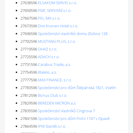
27638596
ELSAKOM SERVIS s.r.o.
27650596
PMC SERVISNÍ s.r.o.
27667596
PEL-MA s.r.o.
27673596
Drei Kronen Hotel s.r.o.
27696596
Společenství vlastníků domu Zlobice 128
27702596
MUSTANG PLUS, s.r.o.
27719596
OHAZ s.r.o.
27725596
ADACH s.r.o.
27731596
Carabus Trade, a.s.
27754596
Blakkis, a.s.
27777596
MAX FINANCE, s.r.o.
27783596
Společenství pro dům Štěpánská 1821, Vsetín
27812596
Bonus Club s.r.o.
27829596
BEREDEN MICRON a.s.
27835596
Společenství vlastníků Cingrova 7
27841596
Společenství pro dům Polní 1747 v Opavě
27864596
IPM Staněk s.r.o.