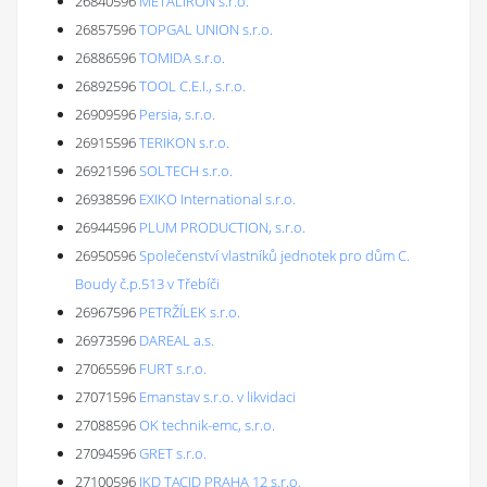
26840596
METALIRON s.r.o.
26857596
TOPGAL UNION s.r.o.
26886596
TOMIDA s.r.o.
26892596
TOOL C.E.I., s.r.o.
26909596
Persia, s.r.o.
26915596
TERIKON s.r.o.
26921596
SOLTECH s.r.o.
26938596
EXIKO International s.r.o.
26944596
PLUM PRODUCTION, s.r.o.
26950596
Společenství vlastníků jednotek pro dům C.
Boudy č.p.513 v Třebíči
26967596
PETRŽÍLEK s.r.o.
26973596
DAREAL a.s.
27065596
FURT s.r.o.
27071596
Emanstav s.r.o. v likvidaci
27088596
OK technik-emc, s.r.o.
27094596
GRET s.r.o.
27100596
JKD TACID PRAHA 12 s.r.o.