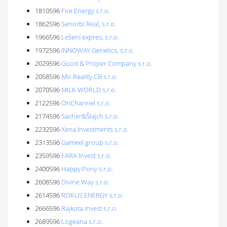
1810596
Fire Energy s.r.o.
1862596
Senorbi Real, s.r.o.
1966596
Lešení expres, s.r.o.
1972596
INNOWAY Genetics, s.r.o.
2029596
Good & Proper Company s.r.o.
2058596
MV-Reality CB s.r.o.
2070596
MILK WORLD s.r.o.
2122596
OnChannel s.r.o.
2174596
Sacher&Šlajch s.r.o.
2232596
Xena Investments s.r.o.
2313596
Gameel group s.r.o.
2359596
FARA Invest s.r.o.
2400596
Happy Pony s.r.o.
2608596
Divine Way s.r.o.
2614596
ROKUS ENERGY s.r.o.
2666596
Rajkota Invest s.r.o.
2689596
Logeana s.r.o.