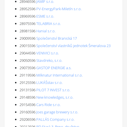
28946596
JAMIF s.r.o.
28952596
PV-EnergyPark-Miletín s.r.o.
28969596
ESME s.r.o.
28975596
TELABRIA s.r.o.
28981596
Hanial s.r.o.
29009596
Společenství Branická 17
29015596
Společenství vlastníků jednotek Šmeralova 23
29044596
VENIVICI s.r.o.
29050596
Stavdreko, s.r.o.
29073596
GASTOP ENERGIE a.s.
29119596
Milknatur International s.r.o.
29125596
LUKÁŠstav s.r.o.
29131596
PILOT 7 INVEST s.r.o.
29148596
New knowledges, s.r.o.
29154596
Cars Ride s.r.o.
29160596
Joes garage brewery s.r.o.
29206596
PALLÁS Company s.r.o.
29212596
BD Stará 3, Brno, družstvo