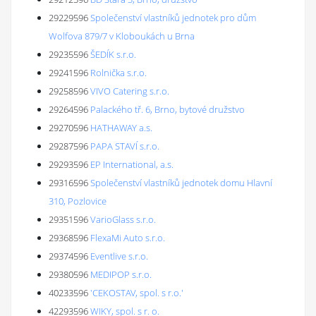
29229596
Společenství vlastníků jednotek pro dům
Wolfova 879/7 v Kloboukách u Brna
29235596
ŠEDÍK s.r.o.
29241596
Rolnička s.r.o.
29258596
VIVO Catering s.r.o.
29264596
Palackého tř. 6, Brno, bytové družstvo
29270596
HATHAWAY a.s.
29287596
PAPA STAVÍ s.r.o.
29293596
EP International, a.s.
29316596
Společenství vlastníků jednotek domu Hlavní
310, Pozlovice
29351596
VarioGlass s.r.o.
29368596
FlexaMi Auto s.r.o.
29374596
Eventlive s.r.o.
29380596
MEDIPOP s.r.o.
40233596
'CEKOSTAV, spol. s r.o.'
42293596
WIKY, spol. s r. o.