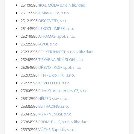
25109596
JIKAL MÓDA s.r.o. v likvidaci
25115596
AIMaVAL Co, s.r.o.
25121596
DISCOVERY, s.r.o.
25144596
LEKOZI - IMPEX s.r.o.
25219596
ATHAMAS, spol. s r.o.
25225596
JAVOL s.r.o.
25231596
PEUKER INVEST, s.r.o. v likvidaci
25248596
TISKÁRNA BÍLÝ SLON s.r.o.
25254596
DŘEVO - KOM spol. s r.o.
25260596
F I N - E k o H K , s.r.o.
25277596
KOVO LEDEČ s.r.o.
25306596
Eden Store Interiors CZ, s.r.o.
25312596
NĚMEN stav s.r.o.
25335596
BS TRADING s.r.o.
25341596
MYA - VENUŠE s.r.o.
25364596
PROMI PLUS, s.r.o. v likvidaci
25370596
VÚCHS Rapotín, s.r.o.