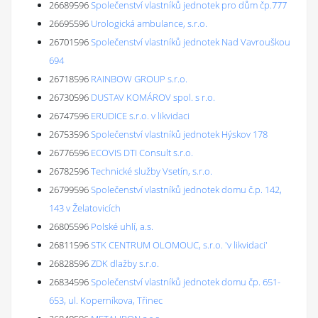
26689596
Společenství vlastníků jednotek pro dům čp.777
26695596
Urologická ambulance, s.r.o.
26701596
Společenství vlastníků jednotek Nad Vavrouškou
694
26718596
RAINBOW GROUP s.r.o.
26730596
DUSTAV KOMÁROV spol. s r.o.
26747596
ERUDICE s.r.o. v likvidaci
26753596
Společenství vlastníků jednotek Hýskov 178
26776596
ECOVIS DTI Consult s.r.o.
26782596
Technické služby Vsetín, s.r.o.
26799596
Společenství vlastníků jednotek domu č.p. 142,
143 v Želatovicích
26805596
Polské uhlí, a.s.
26811596
STK CENTRUM OLOMOUC, s.r.o. 'v likvidaci'
26828596
ZDK dlažby s.r.o.
26834596
Společenství vlastníků jednotek domu čp. 651-
653, ul. Koperníkova, Třinec