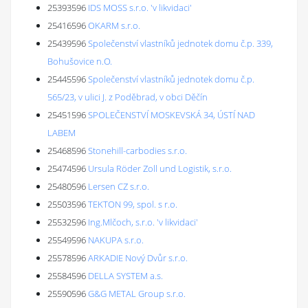
25393596
IDS MOSS s.r.o. 'v likvidaci'
25416596
OKARM s.r.o.
25439596
Společenství vlastníků jednotek domu č.p. 339,
Bohušovice n.O.
25445596
Společenství vlastníků jednotek domu č.p.
565/23, v ulici J. z Poděbrad, v obci Děčín
25451596
SPOLEČENSTVÍ MOSKEVSKÁ 34, ÚSTÍ NAD
LABEM
25468596
Stonehill-carbodies s.r.o.
25474596
Ursula Röder Zoll und Logistik, s.r.o.
25480596
Lersen CZ s.r.o.
25503596
TEKTON 99, spol. s r.o.
25532596
Ing.Mlčoch, s.r.o. 'v likvidaci'
25549596
NAKUPA s.r.o.
25578596
ARKADIE Nový Dvůr s.r.o.
25584596
DELLA SYSTEM a.s.
25590596
G&G METAL Group s.r.o.