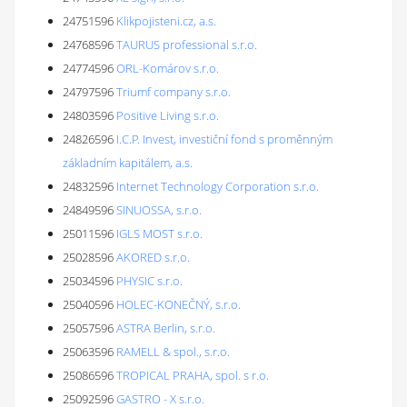
24751596
Klikpojisteni.cz, a.s.
24768596
TAURUS professional s.r.o.
24774596
ORL-Komárov s.r.o.
24797596
Triumf company s.r.o.
24803596
Positive Living s.r.o.
24826596
I.C.P. Invest, investiční fond s proměnným
základním kapitálem, a.s.
24832596
Internet Technology Corporation s.r.o.
24849596
SINUOSSA, s.r.o.
25011596
IGLS MOST s.r.o.
25028596
AKORED s.r.o.
25034596
PHYSIC s.r.o.
25040596
HOLEC-KONEČNÝ, s.r.o.
25057596
ASTRA Berlin, s.r.o.
25063596
RAMELL & spol., s.r.o.
25086596
TROPICAL PRAHA, spol. s r.o.
25092596
GASTRO - X s.r.o.