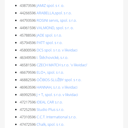
43873596
JAMIZ spol. s r. o.
44266596
ARABELLA,spol. s r.o.
44793596
ROSINI servis, spol. s r.o.
44961596
VALMOND, spol. s r. o.
45788596
JADE spol. s r.o.
45794596
PATT spol. s r.o.
45800596
DCS spol. s r.o. v likvidaci
46349596
I. Štěchovické, s.r.o.
46581596
CZECH MATCH s.r.o. 'v likvidaci'
46679596
ELO+, spol. s r.o.
46882596
OČIBOS-SLUŽBY spol. s r.o.
46963596
HANNAH, s.r.o. v likvidaci
46992596
J + T, spol. s r.o. v likvidaci
47217596
IDEAL CAR s.r.o.
47252596
Studio Plus s.r.o.
47310596
C.C.T. International s.r.o.
47472596
Chalk, spol. s r.o.