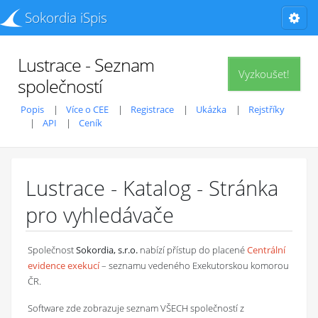
Sokordia iSpis
Lustrace - Seznam
Vyzkoušet!
společností
Popis
Více o CEE
Registrace
Ukázka
Rejstříky
API
Ceník
Lustrace - Katalog - Stránka
pro vyhledávače
Společnost
Sokordia, s.r.o.
nabízí přístup do placené
Centrální
evidence exekucí
– seznamu vedeného Exekutorskou komorou
ČR.
Software zde zobrazuje seznam VŠECH společností z