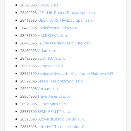
28396596
SEAGATE a.s.
28402596
LPP - Life Project Prague spol. s r.o.
28419596
JUBER KUNSTHANDEL, spol. s r.o.
28425596
Společenství Drtinova 6
28431596
MALDROVAN s.r.o.
28448596
EYEMAXX Přerov s.r.o. v likvidaci
28460596
Vidadi s.r.o.
28483596
SOB-TRANS s.r.o.
28506596
2V projekt s.r.o.
28512596
Společenství vlastníků jednotek Habrová 449
28529596
Green Tree preschool s.r.o.
28535596
Vornax s.r.o.
28564596
Travel America s.r.o.
28570596
Slunce Agro s.r.o.
28587596
BEMA REALITY s.r.o.
28593596
Bytové družstvo Solitér 1376
28616596
LUKINVEST s.r.o. 'v likvidaci'