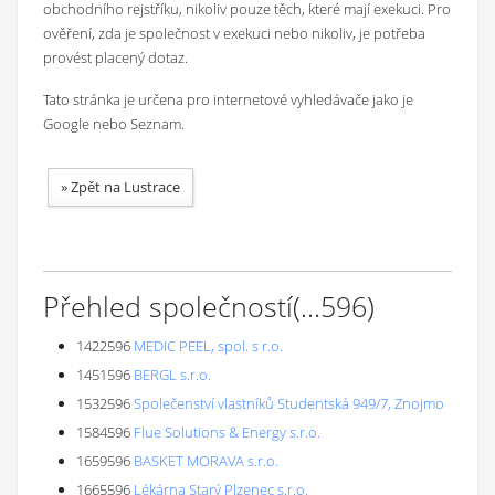
obchodního rejstříku, nikoliv pouze těch, které mají exekuci. Pro
ověření, zda je společnost v exekuci nebo nikoliv, je potřeba
provést placený dotaz.
Tato stránka je určena pro internetové vyhledávače jako je
Google nebo Seznam.
»
Zpět na Lustrace
Přehled společností
(...
596
)
1422596
MEDIC PEEL, spol. s r.o.
1451596
BERGL s.r.o.
1532596
Společenství vlastníků Studentská 949/7, Znojmo
1584596
Flue Solutions & Energy s.r.o.
1659596
BASKET MORAVA s.r.o.
1665596
Lékárna Starý Plzenec s.r.o.