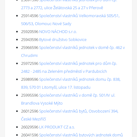
2773 a 2772, ulice Želátovská 25 a 27 v Přerově
25914596
Společenství vlastníků Velkomoravská 505/51,
506/53, Olomouc-Nové Sady
25920596
NOVO NÁCHOD s.r.o.
25943596
Bytové družstvo Sobkovice
25966596
Společenství vlastníků jednotek v domě čp. 462 v
Chrudimi
25972596
Společenství vlastníků jednotek pro dům čp.
2482 - 2485 na Zeleném předměstí v Pardubicích
25989596
Společenství vlastníků jednotek domu čp. 838,
839, 570 01 Litomyšl, ulice 17. listopadu
25995596
Společenství vlastníků v domě čp. 501/IV ul.
Brandlova Vysoké Mýto
26012596
Společenství vlastníků bytů, Osvobození 394,
České Meziříčí
26029596
LK PRODUKT CZ a.s.
26041596
Společenství vlastníků bytových jednotek domů