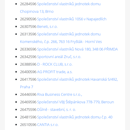
26284596
Společenství vlastníků jednotek domu
Chopinova 13, Brno
26290596
Společenství vlastníků 1056 v Napajedlích
26307596
Beneti, s.r.o.
26313596
Společenství vlastníků jednotek domu
Komenského, č.p. 266, 763 16 Fryšták - Horní Ves
26336596
Společenství vlastníků Nová 180, 348 06 PŘIMDA
26342596
Sportovní areál Zruč, s.r.o.
26388596
D - ROCK CLUB, s.r.o.
26400596
AG PROFIT trade, a.s.
26417596
Společenství vlastníků jednotek Havanská 5/492,
Praha 7
26446596
Riva Business Centre s.r.o.,
26469596
Společenství VBJ Štěpánkova 778-779, Beroun
26475596
Důlně - stavební, s. r. o.
26481596
Společenství vlastníků jednotek domu č.p. 40
26510596
CANTIA s.r.o.