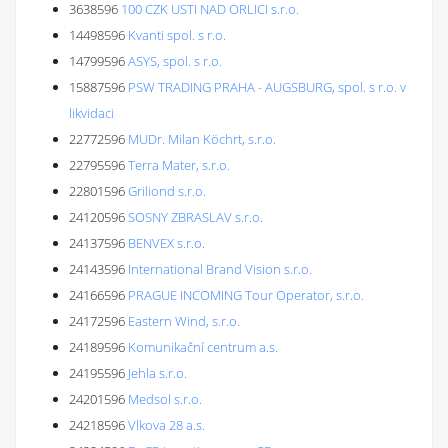
3638596
100 CZK USTI NAD ORLICI s.r.o.
14498596
Kvanti spol. s r.o.
14799596
ASYS, spol. s r.o.
15887596
PSW TRADING PRAHA - AUGSBURG, spol. s r.o. v
likvidaci
22772596
MUDr. Milan Köchrt, s.r.o.
22795596
Terra Mater, s.r.o.
22801596
Griliond s.r.o.
24120596
SOSNY ZBRASLAV s.r.o.
24137596
BENVEX s.r.o.
24143596
International Brand Vision s.r.o.
24166596
PRAGUE INCOMING Tour Operator, s.r.o.
24172596
Eastern Wind, s.r.o.
24189596
Komunikační centrum a.s.
24195596
Jehla s.r.o.
24201596
Medsol s.r.o.
24218596
Vlkova 28 a.s.