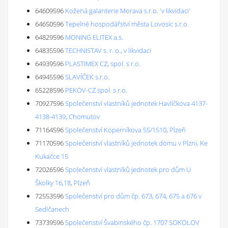
64609596
Kožená galanterie Morava s.r.o. 'v likvidaci'
64650596
Tepelné hospodářství města Lovosic s.r.o.
64829596
MONING ELITEX a.s.
64835596
TECHNISTAV s. r. o., v likvidaci
64939596
PLASTIMEX CZ, spol. s r.o.
64945596
SLAVÍČEK s.r.o.
65228596
PEKOV-CZ spol. s r.o.
70927596
Společenství vlastníků jednotek Havlíčkova 4137-
4138-4139, Chomutov
71164596
Společenství Koperníkova 55/1510, Plzeň
71170596
Společenství vlastníků jednotek domu v Plzni, Ke
Kukačce 15
72026596
Společenství vlastníků jednotek pro dům U
Školky 16,18, Plzeň
72553596
Společenství pro dům čp. 673, 674, 675 a 676 v
Sedlčanech
73739596
Společenství Švabinského čp. 1707 SOKOLOV