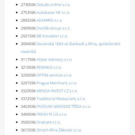
2730596
Delude online s.r.o.
2753596
Autobazar HK s.r.o.
2892596
ADAMIRO s.r.o.
2909596
Dvořák Group s.r.o.
2921596
BB Inovation s.r.o.
3094596
Slovanská 1663 ve Slavkově u Brna, společenství
vlastníků
3117596
Allstar Advisory s.r.o.
3210596
RENAIKO s.r.o.
3256596
OPTIM services s.r.o.
3291596
Prague Merchant, s.r.o.
3320596
MENOA INVEST CZ s.r.o.
3372596
Traditional Restaurant, s.r.o.
3453596
PIVOVAR NÁRODNÍ TŘÍDA s.r.o.
3499596
FRESH PLUS s.r.o.
3505596
Oralcare s.r.o.
3615596
Strojní dílna Žákovec s.r.o.