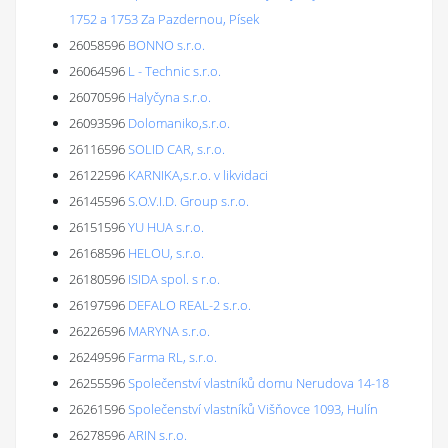
1752 a 1753 Za Pazdernou, Písek
26058596
BONNO s.r.o.
26064596
L - Technic s.r.o.
26070596
Halyčyna s.r.o.
26093596
Dolomaniko,s.r.o.
26116596
SOLID CAR, s.r.o.
26122596
KARNIKA,s.r.o. v likvidaci
26145596
S.O.V.I.D. Group s.r.o.
26151596
YU HUA s.r.o.
26168596
HELOU, s.r.o.
26180596
ISIDA spol. s r.o.
26197596
DEFALO REAL-2 s.r.o.
26226596
MARYNA s.r.o.
26249596
Farma RL, s.r.o.
26255596
Společenství vlastníků domu Nerudova 14-18
26261596
Společenství vlastníků Višňovce 1093, Hulín
26278596
ARIN s.r.o.