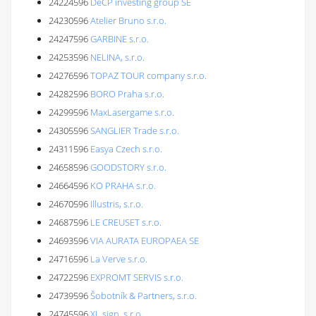
24224596
DeCP investing group SE
24230596
Atelier Bruno s.r.o.
24247596
GARBINE s.r.o.
24253596
NELINA, s.r.o.
24276596
TOPAZ TOUR company s.r.o.
24282596
BORO Praha s.r.o.
24299596
MaxLasergame s.r.o.
24305596
SANGLIER Trade s.r.o.
24311596
Easya Czech s.r.o.
24658596
GOODSTORY s.r.o.
24664596
KO PRAHA s.r.o.
24670596
Illustris, s.r.o.
24687596
LE CREUSET s.r.o.
24693596
VIA AURATA EUROPAEA SE
24716596
La Verve s.r.o.
24722596
EXPROMT SERVIS s.r.o.
24739596
Šobotník & Partners, s.r.o.
24745596
XL sign, s.r.o.