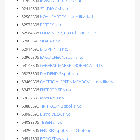
61942596
INGRAN s.r.o. 'v likvidaci'
62416596
STUDIO AM s.r.o.
62503596
NOVHRADTEX s.r.o. v likvidaci
62578596
BERTEX s.r.o.
62584596
FULMIN - KZ, Co.Ltd., spol. s r.o.
62908596
SKÁLA s.r.o.
62914596
DIGIPRINT s.r.o.
62966596
BAGU CHECA, spol. s r.o.
63145596
GENERAL MARKET BOHEMIA LTD s.r.o.
63278596
DIVIDEND-S spol. s r.o.
63469596
GASTROM GREEN MEADOV s.r.o. v likvidaci
63475596
ENTERPRISE s.r.o.
63672596
MAYDAY s.r.o.
63886596
TIP TRADING spol. s r.o.
63996596
Bistro VEZA, s.r.o.
64088596
TEBEN s. r. o.
64256596
ENVIREX spol. s r.o. Chotěboř
64511596
BOPOSTAV, s.r.o.