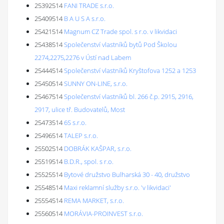
25392514
FANI TRADE s.r.o.
25409514
B A U S A s.r.o.
25421514
Magnum CZ Trade spol. s r.o. v likvidaci
25438514
Společenství vlastníků bytů Pod Školou
2274,2275,2276 v Ústí nad Labem
25444514
Společenství vlastníků Kryštofova 1252 a 1253
25450514
SUNNY ON-LINE, s.r.o.
25467514
Společenství vlastníků bl. 266 č.p. 2915, 2916,
2917, ulice tř. Budovatelů, Most
25473514
6S s.r.o.
25496514
TALEP s.r.o.
25502514
DOBRÁK KAŠPAR, s.r.o.
25519514
B.D.R., spol. s r.o.
25525514
Bytové družstvo Bulharská 30 - 40, družstvo
25548514
Maxi reklamní služby s.r.o. 'v likvidaci'
25554514
REMA MARKET, s.r.o.
25560514
MORÁVIA-PROINVEST s.r.o.