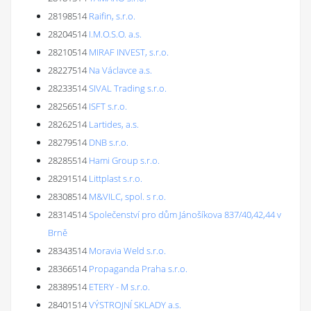
28198514
Raifin, s.r.o.
28204514
I.M.O.S.O. a.s.
28210514
MIRAF INVEST, s.r.o.
28227514
Na Václavce a.s.
28233514
SIVAL Trading s.r.o.
28256514
ISFT s.r.o.
28262514
Lartides, a.s.
28279514
DNB s.r.o.
28285514
Hami Group s.r.o.
28291514
Littplast s.r.o.
28308514
M&VILC, spol. s r.o.
28314514
Společenství pro dům Jánošíkova 837/40,42,44 v
Brně
28343514
Moravia Weld s.r.o.
28366514
Propaganda Praha s.r.o.
28389514
ETERY - M s.r.o.
28401514
VÝSTROJNÍ SKLADY a.s.