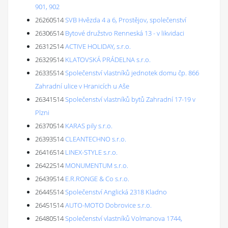
901, 902
26260514
SVB Hvězda 4 a 6, Prostějov, společenství
26306514
Bytové družstvo Renneská 13 - v likvidaci
26312514
ACTIVE HOLIDAY, s.r.o.
26329514
KLATOVSKÁ PRÁDELNA s.r.o.
26335514
Společenství vlastníků jednotek domu čp. 866
Zahradní ulice v Hranicích u Aše
26341514
Společenství vlastníků bytů Zahradní 17-19 v
Plzni
26370514
KARAS pily s.r.o.
26393514
CLEANTECHNO s.r.o.
26416514
LINEX-STYLE s.r.o.
26422514
MONUMENTUM s.r.o.
26439514
E.R.RONGE & Co s.r.o.
26445514
Společenství Anglická 2318 Kladno
26451514
AUTO-MOTO Dobrovice s.r.o.
26480514
Společenství vlastníků Volmanova 1744,