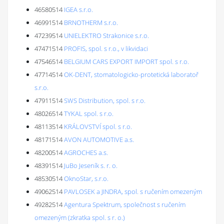
46580514
IGEA s.r.o.
46991514
BRNOTHERM s.r.o.
47239514
UNIELEKTRO Strakonice s.r.o.
47471514
PROFIS, spol. s r.o., v likvidaci
47546514
BELGIUM CARS EXPORT IMPORT spol. s r.o.
47714514
OK-DENT, stomatologicko-protetická laboratoř
s.r.o.
47911514
SWS Distribution, spol. s r.o.
48026514
TYKAL spol. s r.o.
48113514
KRÁLOVSTVÍ spol. s r.o.
48171514
AVON AUTOMOTIVE a.s.
48200514
AGROCHES a.s.
48391514
JuBo Jeseník s. r. o.
48530514
OknoStar, s.r.o.
49062514
PAVLOSEK a JINDRA, spol. s ručením omezeným
49282514
Agentura Spektrum, společnost s ručením
omezeným (zkratka spol. s r. o.)