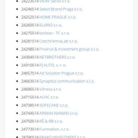
24223514
VIOW Servis s.r.o.
24246514
Select Brand Praga s.r.o.
24252514
HOME PRAGUE s.r.o.
24269514
ELARIO s.r.o.
24275514
Izolstav - TC s.r.o.
24281514
CzechFarmaLab s.r.o.
24298514
Finance & Investment group s.r.o.
24304514
NETBROTHERS s.r.o.
24310514
PJ AUTO, s. r. o.
24657514
Ad Solution Prague s.r.o.
24663514
Synaptics communication s.r.o.
24686514
Vilnesa s.r.o.
24715514
ACHC s.r.o.
24738514
SOFECANE s.r.o.
24744514
ARMAN NAIMAN s.r.o.
24750514
RŠ & RB s.r.o.
24773514
Funmation, s.r.o.
24796514
PRAKO INVESTMENT s.r.o.