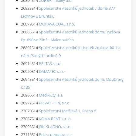
26804514
ZORBA - reality a.s.
26833514
Společenství vlastníků jednotek v domě 377
Lichnov u Bruntálu
26879514
MORAVA COAL s.r.o.
26885514
Společenství vlastníků jednotek domu Tyršova
čp. 890 ve Zlíně - Malenovicích
26891514
Společenství vlastníků jednotek Vrahovická 1 a
nám. Padlých hrdinů 9
26914514
BELTAS s.r.o.
26920514
DAMATEX s.r.o.
26943514
Společenství vlastníků jednotek domu Doubravy
č.135
26966514
Medik Styl a.s.
26972514
PRIVAT - FIN, s.r.o.
27070514
Společenství Matějská 1, Praha 6
27087514
KOMA RENT s. r. o.
27093514
JRK KLADNO, s.r.o.
27116514
Brick company a.s.