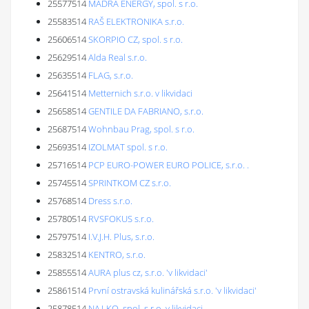
25577514
MADRA ENERGY, spol. s r.o.
25583514
RAŠ ELEKTRONIKA s.r.o.
25606514
SKORPIO CZ, spol. s r.o.
25629514
Alda Real s.r.o.
25635514
FLAG, s.r.o.
25641514
Metternich s.r.o. v likvidaci
25658514
GENTILE DA FABRIANO, s.r.o.
25687514
Wohnbau Prag, spol. s r.o.
25693514
IZOLMAT spol. s r.o.
25716514
PCP EURO-POWER EURO POLICE, s.r.o. .
25745514
SPRINTKOM CZ s.r.o.
25768514
Dress s.r.o.
25780514
RVSFOKUS s.r.o.
25797514
I.V.J.H. Plus, s.r.o.
25832514
KENTRO, s.r.o.
25855514
AURA plus cz, s.r.o. 'v likvidaci'
25861514
První ostravská kulinářská s.r.o. 'v likvidaci'
25878514
NAJ-KO, spol. s r.o. v likvidaci