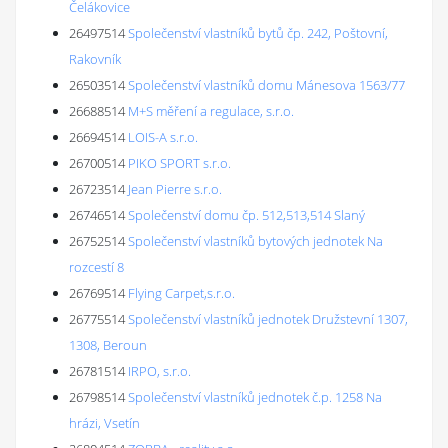
Čelákovice
26497514
Společenství vlastníků bytů čp. 242, Poštovní,
Rakovník
26503514
Společenství vlastníků domu Mánesova 1563/77
26688514
M+S měření a regulace, s.r.o.
26694514
LOIS-A s.r.o.
26700514
PIKO SPORT s.r.o.
26723514
Jean Pierre s.r.o.
26746514
Společenství domu čp. 512,513,514 Slaný
26752514
Společenství vlastníků bytových jednotek Na
rozcestí 8
26769514
Flying Carpet,s.r.o.
26775514
Společenství vlastníků jednotek Družstevní 1307,
1308, Beroun
26781514
IRPO, s.r.o.
26798514
Společenství vlastníků jednotek č.p. 1258 Na
hrázi, Vsetín