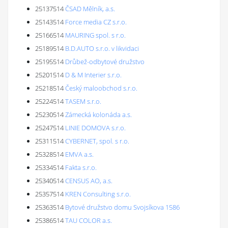
25137514
ČSAD Mělník, a.s.
25143514
Force media CZ s.r.o.
25166514
MAURING spol. s r.o.
25189514
B.D.AUTO s.r.o. v likvidaci
25195514
Drůbež-odbytové družstvo
25201514
D & M Interier s.r.o.
25218514
Český maloobchod s.r.o.
25224514
TASEM s.r.o.
25230514
Zámecká kolonáda a.s.
25247514
LINIE DOMOVA s.r.o.
25311514
CYBERNET, spol. s r.o.
25328514
EMVA a.s.
25334514
Fakta s.r.o.
25340514
CENSUS AO, a.s.
25357514
KREN Consulting s.r.o.
25363514
Bytové družstvo domu Svojsíkova 1586
25386514
TAU COLOR a.s.