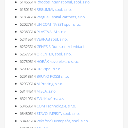
61466514
Rhodos International, spol. s r.o.
61501514
REGUMMI, spol. s r.o.
61854514
Prague Capital Partners, s.r.o.
62027514
UNICOM INVEST spol. s r.o.
62363514
PLASTVALM s. r. o.
62415514
VERRAB spol. s r.o.
62525514
GENESIS Duo s.r.o. v likvidaci
62577514
ORIENTEX, spol. s r.o.
62739514
HORÁK kovo-elektro s.r.o.
62907514
UPS spol. s r.o.
62913514
BRUNO ROSSI s.r.o.
62959514
M.P.racing, s.r.o.
63144514
MISLA, s.r.o.
63219514
ZVU Kovárna a.s.
63468514
COM Technologie, s.r.o.
63480514
STAVO-IMPEXT, spol. s r.o.
63497514
Pekařství Hustopeče, spol. s r.o.