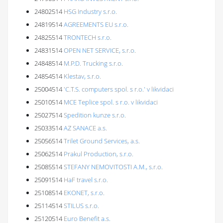
24802514
HSG Industry s.r.o.
24819514
AGREEMENTS EU s.r.o.
24825514
TRONTECH s.r.o.
24831514
OPEN NET SERVICE, s.r.o.
24848514
M.P.D. Trucking s.r.o.
24854514
Klestav, s.r.o.
25004514
'C.T.S. computers spol. s r.o.' v likvidaci
25010514
MCE Teplice spol. s r.o. v likvidaci
25027514
Spedition kunze s.r.o.
25033514
AZ SANACE a.s.
25056514
Trilet Ground Services, a.s.
25062514
Prakul Production, s.r.o.
25085514
STEFANY NEMOVITOSTI A.M., s.r.o.
25091514
HaF travel s.r.o.
25108514
EKONET, s.r.o.
25114514
STILUS s.r.o.
25120514
Euro Benefit a.s.