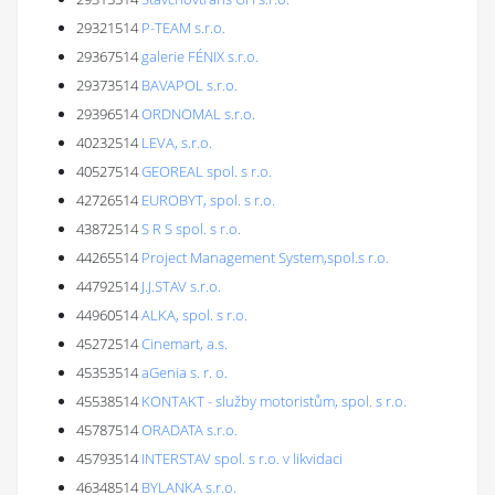
29321514
P-TEAM s.r.o.
29367514
galerie FÉNIX s.r.o.
29373514
BAVAPOL s.r.o.
29396514
ORDNOMAL s.r.o.
40232514
LEVA, s.r.o.
40527514
GEOREAL spol. s r.o.
42726514
EUROBYT, spol. s r.o.
43872514
S R S spol. s r.o.
44265514
Project Management System,spol.s r.o.
44792514
J.J.STAV s.r.o.
44960514
ALKA, spol. s r.o.
45272514
Cinemart, a.s.
45353514
aGenia s. r. o.
45538514
KONTAKT - služby motoristům, spol. s r.o.
45787514
ORADATA s.r.o.
45793514
INTERSTAV spol. s r.o. v likvidaci
46348514
BYLANKA s.r.o.