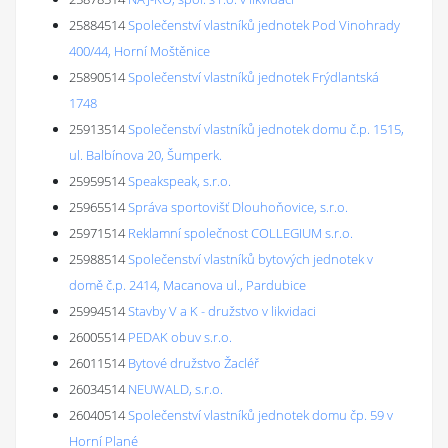
25884514
Společenství vlastníků jednotek Pod Vinohrady
400/44, Horní Moštěnice
25890514
Společenství vlastníků jednotek Frýdlantská
1748
25913514
Společenství vlastníků jednotek domu č.p. 1515,
ul. Balbínova 20, Šumperk.
25959514
Speakspeak, s.r.o.
25965514
Správa sportovišť Dlouhoňovice, s.r.o.
25971514
Reklamní společnost COLLEGIUM s.r.o.
25988514
Společenství vlastníků bytových jednotek v
domě č.p. 2414, Macanova ul., Pardubice
25994514
Stavby V a K - družstvo v likvidaci
26005514
PEDAK obuv s.r.o.
26011514
Bytové družstvo Žacléř
26034514
NEUWALD, s.r.o.
26040514
Společenství vlastníků jednotek domu čp. 59 v
Horní Plané