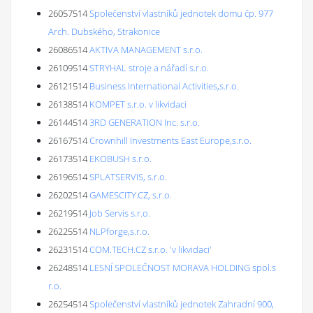
26057514
Společenství vlastníků jednotek domu čp. 977
Arch. Dubského, Strakonice
26086514
AKTIVA MANAGEMENT s.r.o.
26109514
STRYHAL stroje a nářadí s.r.o.
26121514
Business International Activities,s.r.o.
26138514
KOMPET s.r.o. v likvidaci
26144514
3RD GENERATION Inc. s.r.o.
26167514
Crownhill Investments East Europe,s.r.o.
26173514
EKOBUSH s.r.o.
26196514
SPLATSERVIS, s.r.o.
26202514
GAMESCITY.CZ, s.r.o.
26219514
Job Servis s.r.o.
26225514
NLPforge,s.r.o.
26231514
COM.TECH.CZ s.r.o. 'v likvidaci'
26248514
LESNÍ SPOLEČNOST MORAVA HOLDING spol.s
r.o.
26254514
Společenství vlastníků jednotek Zahradní 900,