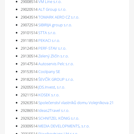
29008514
VM Line s.r.o.
29020514
ALT Group s.r.o.
29043514
TOMARK AERO CZ s.r.o.
29072514
SIBIRIJA group s.r.o.
29101514
STTA s.r.o.
29118514
PEKACI s.r.o.
29124514
PERF-STAV s.r.o.
29130514
Zelený Zličín s.r.o.
29147514
Autoservis Pelc s.r.o.
29153514
Coolpany SE
29182514
ŠEVČÍK GROUP s.r.o.
29205514
JDS.Invest, s.r.o.
29211514
KOSEK s.r.o.
29263514
Společenství vlastníků domu Volejníkova 21
29286514
Ideas2Travel s.r.o.
29292514
SCHNITZEL KÖNIG s.r.o.
29309514
MEDIA DEVELOPMENTS, s.r.o.
29315514
Stavchovtrans UH s.r.o.