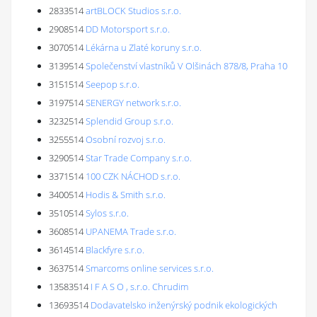
2833514
artBLOCK Studios s.r.o.
2908514
DD Motorsport s.r.o.
3070514
Lékárna u Zlaté koruny s.r.o.
3139514
Společenství vlastníků V Olšinách 878/8, Praha 10
3151514
Seepop s.r.o.
3197514
SENERGY network s.r.o.
3232514
Splendid Group s.r.o.
3255514
Osobní rozvoj s.r.o.
3290514
Star Trade Company s.r.o.
3371514
100 CZK NÁCHOD s.r.o.
3400514
Hodis & Smith s.r.o.
3510514
Sylos s.r.o.
3608514
UPANEMA Trade s.r.o.
3614514
Blackfyre s.r.o.
3637514
Smarcoms online services s.r.o.
13583514
I F A S O , s.r.o. Chrudim
13693514
Dodavatelsko inženýrský podnik ekologických