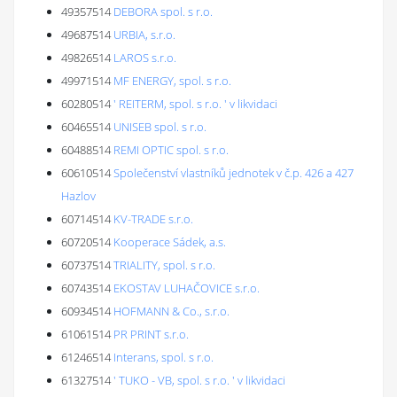
49357514
DEBORA spol. s r.o.
49687514
URBIA, s.r.o.
49826514
LAROS s.r.o.
49971514
MF ENERGY, spol. s r.o.
60280514
' REITERM, spol. s r.o. ' v likvidaci
60465514
UNISEB spol. s r.o.
60488514
REMI OPTIC spol. s r.o.
60610514
Společenství vlastníků jednotek v č.p. 426 a 427
Hazlov
60714514
KV-TRADE s.r.o.
60720514
Kooperace Sádek, a.s.
60737514
TRIALITY, spol. s r.o.
60743514
EKOSTAV LUHAČOVICE s.r.o.
60934514
HOFMANN & Co., s.r.o.
61061514
PR PRINT s.r.o.
61246514
Interans, spol. s r.o.
61327514
' TUKO - VB, spol. s r.o. ' v likvidaci