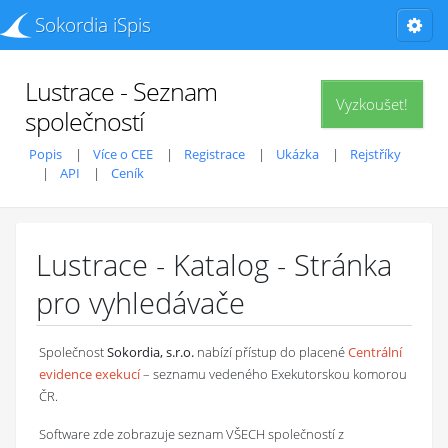
Sokordia iSpis
Lustrace - Seznam
Vyzkoušet!
společností
Popis
Více o CEE
Registrace
Ukázka
Rejstříky
API
Ceník
Lustrace - Katalog - Stránka
pro vyhledávače
Společnost
Sokordia, s.r.o.
nabízí přístup do placené
Centrální
evidence exekucí
– seznamu vedeného Exekutorskou komorou
ČR.
Software zde zobrazuje seznam VŠECH společností z