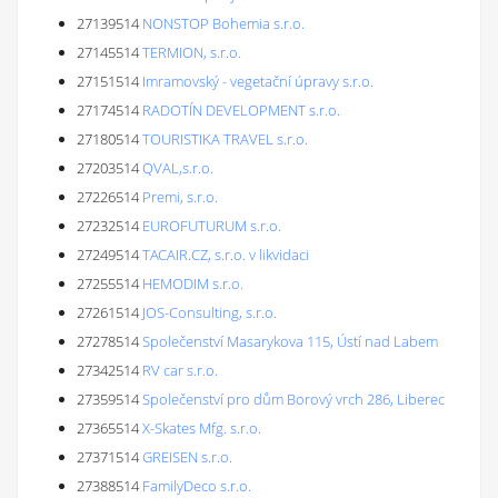
27139514
NONSTOP Bohemia s.r.o.
27145514
TERMION, s.r.o.
27151514
Imramovský - vegetační úpravy s.r.o.
27174514
RADOTÍN DEVELOPMENT s.r.o.
27180514
TOURISTIKA TRAVEL s.r.o.
27203514
QVAL,s.r.o.
27226514
Premi, s.r.o.
27232514
EUROFUTURUM s.r.o.
27249514
TACAIR.CZ, s.r.o. v likvidaci
27255514
HEMODIM s.r.o.
27261514
JOS-Consulting, s.r.o.
27278514
Společenství Masarykova 115, Ústí nad Labem
27342514
RV car s.r.o.
27359514
Společenství pro dům Borový vrch 286, Liberec
27365514
X-Skates Mfg. s.r.o.
27371514
GREISEN s.r.o.
27388514
FamilyDeco s.r.o.