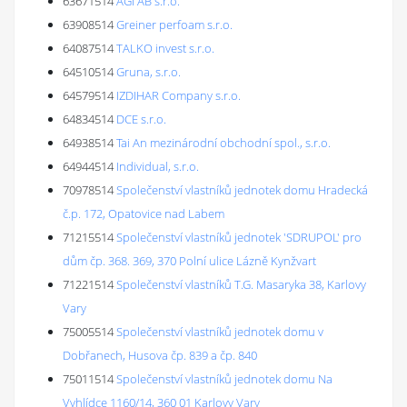
63671514
AGI AB s.r.o.
63908514
Greiner perfoam s.r.o.
64087514
TALKO invest s.r.o.
64510514
Gruna, s.r.o.
64579514
IZDIHAR Company s.r.o.
64834514
DCE s.r.o.
64938514
Tai An mezinárodní obchodní spol., s.r.o.
64944514
Individual, s.r.o.
70978514
Společenství vlastníků jednotek domu Hradecká
č.p. 172, Opatovice nad Labem
71215514
Společenství vlastníků jednotek 'SDRUPOL' pro
dům čp. 368. 369, 370 Polní ulice Lázně Kynžvart
71221514
Společenství vlastníků T.G. Masaryka 38, Karlovy
Vary
75005514
Společenství vlastníků jednotek domu v
Dobřanech, Husova čp. 839 a čp. 840
75011514
Společenství vlastníků jednotek domu Na
Vyhlídce 1160/14, 360 01 Karlovy Vary