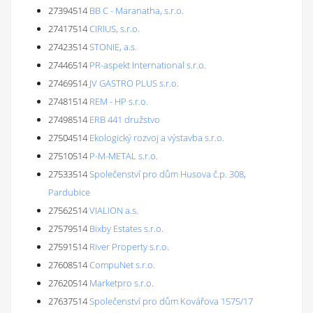
27394514
BB C - Maranatha, s.r.o.
27417514
CIRIUS, s.r.o.
27423514
STONIE, a.s.
27446514
PR-aspekt International s.r.o.
27469514
JV GASTRO PLUS s.r.o.
27481514
REM - HP s.r.o.
27498514
ERB 441 družstvo
27504514
Ekologický rozvoj a výstavba s.r.o.
27510514
P-M-METAL s.r.o.
27533514
Společenství pro dům Husova č.p. 308,
Pardubice
27562514
VIALION a.s.
27579514
Bixby Estates s.r.o.
27591514
River Property s.r.o.
27608514
CompuNet s.r.o.
27620514
Marketpro s.r.o.
27637514
Společenství pro dům Kovářova 1575/17