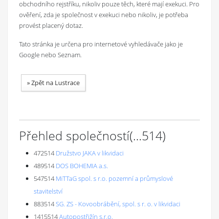
obchodního rejstříku, nikoliv pouze těch, které mají exekuci. Pro
ověření, zda je společnost v exekuci nebo nikoliv, je potřeba
provést placený dotaz.
Tato stránka je určena pro internetové vyhledávače jako je
Google nebo Seznam.
»
Zpět na Lustrace
Přehled společností
(...
514
)
472514
Družstvo JAKA v likvidaci
489514
DOS BOHEMIA a.s.
547514
MiTTaG spol. s r.o. pozemní a průmyslové
stavitelství
883514
SG. ZS - Kovoobrábění, spol. s r. o. v likvidaci
1415514
Autopostřižín s.r.o.