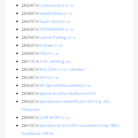
28424514
Custexus plus s.r.o.
28430514
Veselá školka s.r.o.
28447514
Super Good s.r.o.
28453514
TOPARMATEX s.r.o.
28476514
Lansia Trading, s.r.o.
28482514
Enerwel s.r.o.
28499514
FIŠKA s.r.o.
28511514
A.M.I. Holding, a.s.
28528514
WALTZER, s.r.o. v likvidaci
28534514
xPrint s.r.o.
28563514
MT Zprostředkovatelská s.r.o.
28586514
Bytové družstvo Božkova 4+5+6
28592514
Společenství vlastníků pro dům č.p. 267,
Přáslavice.
28609514
SLIM SPORT s.r.o.
28615514
Společenství pro dům na adrese Český Těšín,
Dvořákova 178/16