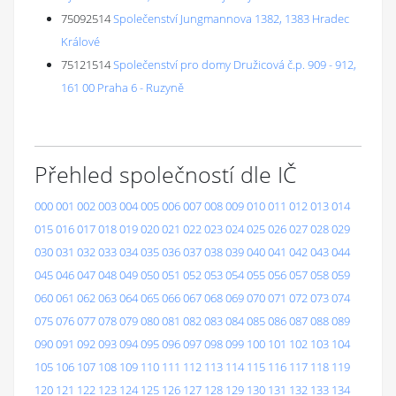
75092514
Společenství Jungmannova 1382, 1383 Hradec
Králové
75121514
Společenství pro domy Družicová č.p. 909 - 912,
161 00 Praha 6 - Ruzyně
Přehled společností dle IČ
000
001
002
003
004
005
006
007
008
009
010
011
012
013
014
015
016
017
018
019
020
021
022
023
024
025
026
027
028
029
030
031
032
033
034
035
036
037
038
039
040
041
042
043
044
045
046
047
048
049
050
051
052
053
054
055
056
057
058
059
060
061
062
063
064
065
066
067
068
069
070
071
072
073
074
075
076
077
078
079
080
081
082
083
084
085
086
087
088
089
090
091
092
093
094
095
096
097
098
099
100
101
102
103
104
105
106
107
108
109
110
111
112
113
114
115
116
117
118
119
120
121
122
123
124
125
126
127
128
129
130
131
132
133
134