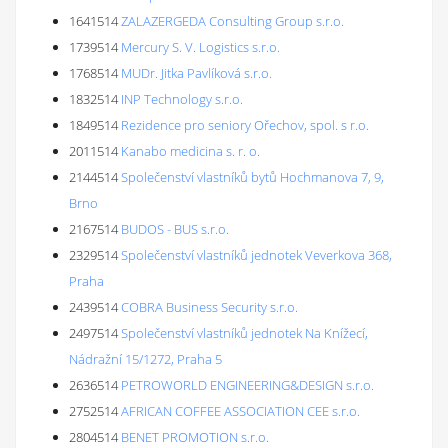
1641514
ZALAZERGEDA Consulting Group s.r.o.
1739514
Mercury S. V. Logistics s.r.o.
1768514
MUDr. Jitka Pavlíková s.r.o.
1832514
INP Technology s.r.o.
1849514
Rezidence pro seniory Ořechov, spol. s r.o.
2011514
Kanabo medicina s. r. o.
2144514
Společenství vlastníků bytů Hochmanova 7, 9,
Brno
2167514
BUDOS - BUS s.r.o.
2329514
Společenství vlastníků jednotek Veverkova 368,
Praha
2439514
COBRA Business Security s.r.o.
2497514
Společenství vlastníků jednotek Na Knížecí,
Nádražní 15/1272, Praha 5
2636514
PETROWORLD ENGINEERING&DESIGN s.r.o.
2752514
AFRICAN COFFEE ASSOCIATION CEE s.r.o.
2804514
BENET PROMOTION s.r.o.