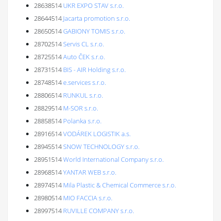
28638514
UKR EXPO STAV s.r.o.
28644514
Jacarta promotion s.r.o.
28650514
GABIONY TOMIS s.r.o.
28702514
Servis CL s.r.o.
28725514
Auto ČEK s.r.o.
28731514
BIS - AIR Holding s.r.o.
28748514
e.services s.r.o.
28806514
RUNKUL s.r.o.
28829514
M-SOR s.r.o.
28858514
Polanka s.r.o.
28916514
VODÁREK LOGISTIK a.s.
28945514
SNOW TECHNOLOGY s.r.o.
28951514
World International Company s.r.o.
28968514
YANTAR WEB s.r.o.
28974514
Mila Plastic & Chemical Commerce s.r.o.
28980514
MIO FACCIA s.r.o.
28997514
RUVILLE COMPANY s.r.o.