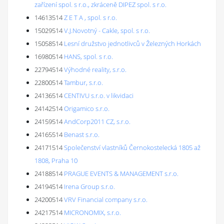
zařízení spol. s r.o., zkráceně DIPEZ spol. s r.o.
14613514
Z E T A , spol. s r.o.
15029514
V.J.Novotný - Cakle, spol. s r.o.
15058514
Lesní družstvo jednotlivců v Železných Horkách
16980514
HANS, spol. s r.o.
22794514
Výhodné reality, s.r.o.
22800514
Tambur, s.r.o.
24136514
CENTIVU s.r.o. v likvidaci
24142514
Origamico s.r.o.
24159514
AndCorp2011 CZ, s.r.o.
24165514
Benast s.r.o.
24171514
Společenství vlastníků Černokostelecká 1805 až
1808, Praha 10
24188514
PRAGUE EVENTS & MANAGEMENT s.r.o.
24194514
Irena Group s.r.o.
24200514
VRV Financial company s.r.o.
24217514
MICRONOMIX, s.r.o.