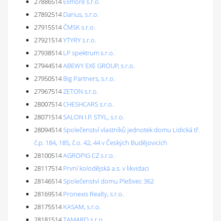
27886514
Elimore s.r.o.
27892514
Darius, s.r.o.
27915514
ČMSK s.r.o.
27921514
YTYRY s.r.o.
27938514
LP spektrum s.r.o.
27944514
ABEWY EXE GROUP, s.r.o.
27950514
Big Partners, s.r.o.
27967514
ZETON s.r.o.
28007514
CHESHCARS s.r.o.
28071514
SALON I.P. STYL, s.r.o.
28094514
Společenství vlastníků jednotek domu Lidická tř.
č.p. 184, 185, č.o. 42, 44 v Českých Budějovicích
28100514
AGROPIG CZ s.r.o.
28117514
První kolodějská a.s. v likvidaci
28146514
Společenství domu Plešivec 362
28169514
Pronexis Realty, s.r.o.
28175514
KASAM, s.r.o.
28181514
TAMARO s.r.o.