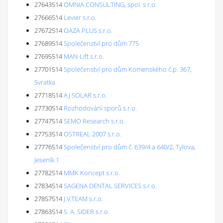
27643514
OMNIA CONSULTING, spol. s r.o.
27666514
Levier s.r.o.
27672514
OAZA PLUS s.r.o.
27689514
Společenství pro dům 775
27695514
MAN-Lift s.r.o.
27701514
Společenství pro dům Komenského č.p. 367,
Svratka
27718514
AJ SOLAR s.r.o.
27730514
Rozhodování sporů s.r.o.
27747514
SEMO Research s.r.o.
27753514
OSTREAL 2007 s.r.o.
27776514
Společenství pro dům č. 639/4 a 640/2, Tylova,
Jeseník 1
27782514
MMK Koncept s.r.o.
27834514
SAGENA DENTAL SERVICES s.r.o.
27857514
J.V.TEAM s.r.o.
27863514
S. A. SIDER s.r.o.