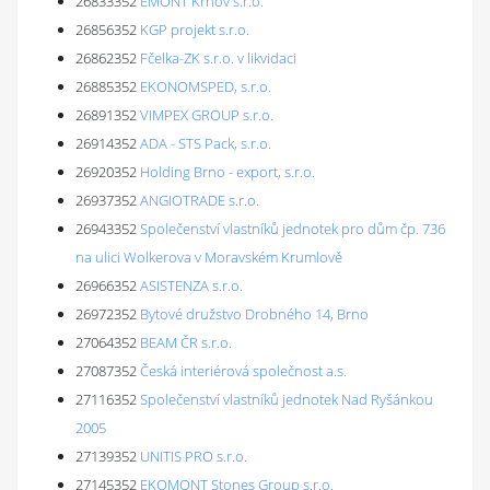
26833352
EMONT Krnov s.r.o.
26856352
KGP projekt s.r.o.
26862352
Fčelka-ZK s.r.o. v likvidaci
26885352
EKONOMSPED, s.r.o.
26891352
VIMPEX GROUP s.r.o.
26914352
ADA - STS Pack, s.r.o.
26920352
Holding Brno - export, s.r.o.
26937352
ANGIOTRADE s.r.o.
26943352
Společenství vlastníků jednotek pro dům čp. 736
na ulici Wolkerova v Moravském Krumlově
26966352
ASISTENZA s.r.o.
26972352
Bytové družstvo Drobného 14, Brno
27064352
BEAM ČR s.r.o.
27087352
Česká interiérová společnost a.s.
27116352
Společenství vlastníků jednotek Nad Ryšánkou
2005
27139352
UNITIS PRO s.r.o.
27145352
EKOMONT Stones Group s.r.o.