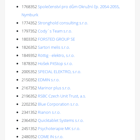
1768352
Společenství pro dům Okružní čp. 2054-2055,
Nymburk
1774352
Stronghold consulting s.r.o.
1797352
Cody´s Team s.r.o.
1803352
FORSTED GROUP SE
1826352
Sartori melis s.r.o.
1849352
Röttig - elektro, s.r.o.
1878352
Hošek PitStop s.r.o.
2005352
SPECIAL ELEKTRO, s.r.o.
2150352
EDMIN s.r.o.
2167352
Marinor plus s.r.o.
2196352
RSBC Czech Unit Trust, a.s.
2202352
Blue Corporation s.r.o.
2341352
Rianon s.r.o.
2364352
Quicktablet Systems s.r.o.
2451352
Psychoterapie MK s.r.o.
2480352
COME IN s.r.o.