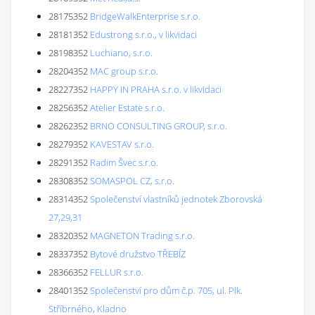
28175352
BridgeWalkEnterprise s.r.o.
28181352
Edustrong s.r.o., v likvidaci
28198352
Luchiano, s.r.o.
28204352
MAC group s.r.o.
28227352
HAPPY IN PRAHA s.r.o. v likvidaci
28256352
Atelier Estate s.r.o.
28262352
BRNO CONSULTING GROUP, s.r.o.
28279352
KAVESTAV s.r.o.
28291352
Radim Švec s.r.o.
28308352
SOMASPOL CZ, s.r.o.
28314352
Společenství vlastníků jednotek Zborovská
27,29,31
28320352
MAGNETON Trading s.r.o.
28337352
Bytové družstvo TŘEBÍZ
28366352
FELLUR s.r.o.
28401352
Společenství pro dům č.p. 705, ul. Plk.
Stříbrného, Kladno