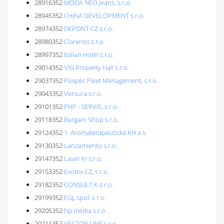
28916352
MÓDA NEO Jeans, s.r.o.
28945352
CHINA DEVELOPMENT s.r.o.
28974352
DEPONT CZ s.r.o.
28980352
Clarentis s.r.o.
28997352
Italian Hotel s.r.o.
29014352
VIG Property Hall s.r.o.
29037352
Pospec Fleet Management, s.r.o.
29043352
Versura s.r.o.
29101352
PHP - SERVIS, s.r.o.
29118352
Bargain Shop s.r.o.
29124352
1. Aromaterapeutická KH a.s.
29130352
Lanzamiento s.r.o.
29147352
Laser In s.r.o.
29153352
Evotex CZ, s.r.o.
29182352
CONSULT K s.r.o.
29199352
EGJ, spol. s r.o.
29205352
hp media s.r.o.
29211352
VECTOR LINE s.r.o.