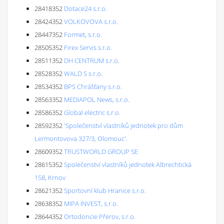
28418352
Dotace24 s.r.o.
28424352
VOLKOVOVA s.r.o.
28447352
Formet, s.r.o.
28505352
Firex Servis s.r.o.
28511352
DH CENTRUM s.r.o.
28528352
WALD S s.r.o.
28534352
BPS Chrášťany s.r.o.
28563352
MEDIAPOL News, s.r.o.
28586352
Global electric s.r.o.
28592352
'Společenství vlastníků jednotek pro dům
Lermontovova 327/3, Olomouc'.
28609352
TRUSTWORLD GROUP SE
28615352
Společenství vlastníků jednotek Albrechtická
158, Krnov
28621352
Sportovní klub Hranice s.r.o.
28638352
MIPA INVEST, s.r.o.
28644352
Ortodoncie Přerov, s.r.o.