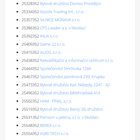
25328352
Bytové družstvo Domov Prostějov
25334352
Goods Trading Int., s.r.o.
25357352
SILNICE MORAVA s.r.o.
25386352
CPS Leader a.s. v likvidaci
25392352
INUA s.r.o.
25409352
Game 22 s.r.o.
25415352
ALIOS, s.r.o.
25438352
Rekvalifikační a informační centrum s.r.o.
25444352
Společenství Smržovka 1266
25467352
Společenství Jasmínová 239, Krupka
25473352
Bytové družstvo Kpt. Nálepky 2241 - 42
25496352
Bytové družstvo Bělehradská 414
25502352
HAM - FINAL s.r.o.
25519352
Bytové družstvo Barvy 20, družstvo
25531352
Pension u Jelena, s.r.o. v likvidaci
25548352
BEREX s.r.o.
25554352
AGRI-TECH s.r.o.