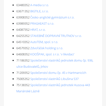
63480352
A-media s.r.o.
63671352
BIGTILE, s.r.o.
63908352
Česko-anglické gymnázium s.r.o.
63989352
PRAGAEAST s.r.o.
64087352
HRAT, s.r.o.
64255352
STAVEBNĚ DOPRAVNÍ TRUTNOV s.r.o.
64510352
AutoTEM, spol. s r.o.
64579352
Zdvořáček holding s.r.o.
64608352
KOOŠPAK, spol. s r.o. 'v likvidaci'
71186352
Společenství vlastníků jednotek domu čp. 936,
ulice Budovatelů, Jirkov
71209352
Společenství domu čp. 45 v Hartmanicích
75005352
Společenství vlastníků Libušina 537
75138352
Společenství vlastníků jednotek Husova 443
Mariánské Lázně