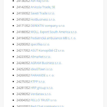
24136352
Ash Ray s.r.o.
24142352
Arvicola Trade, SE
24159352
Saveti Trade s.r.o.
24165352
HotBusiness s.r.o.
24171352
DEREKTIV company s.r.o.
24188352
WOLL Export South America s.r.o.
24194352
Pediatrická ambulance MB s. r. o.
24200352
specifika s.r.o.
24217352
ASUT Konopiště CZ s.r.o.
24223352
Allmarket s.r.o.
24246352
AGRAM Business s.r.o.
24252352
ideaSTown s.r.o.
24269352
PARAWIDE s. r. o.
24275352
KTPP s.r.o.
24281352
HRP group s.r.o.
24298352
Verdanex s.r.o.
24304352
PELLO TRUST s.r.o.
24310352
Red Chat company s.r.o.