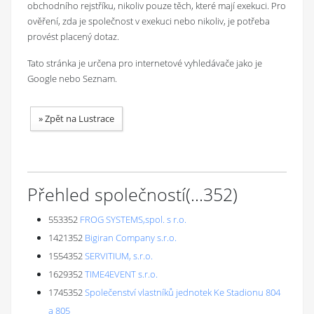
obchodního rejstříku, nikoliv pouze těch, které mají exekuci. Pro
ověření, zda je společnost v exekuci nebo nikoliv, je potřeba
provést placený dotaz.
Tato stránka je určena pro internetové vyhledávače jako je
Google nebo Seznam.
»
Zpět na Lustrace
Přehled společností
(...
352
)
553352
FROG SYSTEMS,spol. s r.o.
1421352
Bigiran Company s.r.o.
1554352
SERVITIUM, s.r.o.
1629352
TIME4EVENT s.r.o.
1745352
Společenství vlastníků jednotek Ke Stadionu 804
a 805