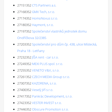
27151352
CTS Partners a.s.
27168352
GMX Tech, s.r.o.
27174352
HomoNovus s.r.o.
27180352
Haymont, s.r.o.
27197352
Společenství vlastníků jednotek domu
Ondříčkova 32/2385
27203352
Společenství pro dům čp. 438, ulice Místecká,
Praha 18 - Letňany
27232352
JÍŠA rent - car s.r.o.
27249352
MEXI PLUS spol. s r.o.
27255352
VENETO V&V, s.r.o.
27261352
CZECH MEDIA Group s.r.o.
27307352
KAZORENA, s.r.o.
27400352
Veselý Jiří s.r.o.
27417352
Pankrác Development, s.r.o.
27423352
VESTER INVEST s.r.o.
27446352
Obscure Promotion s.r.o.