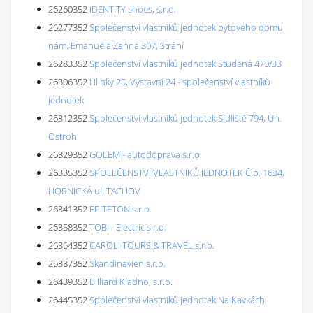
26260352
IDENTITY shoes, s.r.o.
26277352
Společenství vlastníků jednotek bytového domu
nám. Emanuela Zahna 307, Strání
26283352
Společenství vlastníků jednotek Studená 470/33
26306352
Hlinky 25, Výstavní 24 - společenství vlastníků
jednotek
26312352
Společenství vlastníků jednotek Sídliště 794, Uh.
Ostroh
26329352
GOLEM - autodoprava s.r.o.
26335352
SPOLEČENSTVÍ VLASTNÍKŮ JEDNOTEK Č.p. 1634,
HORNICKÁ ul. TACHOV
26341352
EPITETON s.r.o.
26358352
TOBI - Electric s.r.o.
26364352
CAROLI TOURS & TRAVEL s.r.o.
26387352
Skandinavien s.r.o.
26439352
Billiard Kladno, s.r.o.
26445352
Společenství vlastníků jednotek Na Kavkách