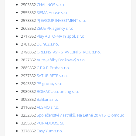
2503352
CHALINOS s. r. o.
2555352
SIEMA House s.r.o.
2578352
PJ GROUP INVESTMENT s.r.o.
2665352
ZEUS PR agency s.r.o.
2717352
Play AUTO-MATY spol. s r.o.
2781352
DEinCZ s.r.o.
2798352
GREENSTAV - STAVEBNÍ STROJE s.r.o.
2827352
Auto-Jeřáby Brožovský s.r.o.
2885352
C.E.X.P. Praha s.r.o.
2937352
SATUR RETE s.r.o.
2943352
P5 group, s.r.o.
2989352
BOMAC accounting s.r.o.
3093352
Balíkář s.r.o.
3116352
ALSMO s.r.o.
3232352
Společenství vlastníků, Na Letné 207/15, Olomouc
3255352
POPADOMS, SE
3278352
Easy Yum s.r.o.