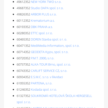
49612352
NEW YORK TWO s.r.o.
49687352
Studio DAPA spol. s r.o.
49826352
ARBOR PLUS s.r.o.
60112352
Krematorium a.s.
60193352
DBK PRAHA a.s.
60280352
ETTC spol. s r.o.
60465352
DOREN Stavba spol. s r. o.
60471352
MediMedia Information, spol. s r.o.
60714352
GEODETA Kyjov, spol. s r.o.
60720352
P.M.T. 2000, s.r.o.
60737352
ALKA-TOUR Brno, spol. s r.o.
60743352
CARLIFT SERVICE CZ, s.r.o.
60934352
E.S.M.C. s.r.o. v likvidaci
61055352
PARTENA, s.r.o.
61246352
Kodada spol. s r.o.
61327352
SOUKROMÁ HOTELOVÁ ŠKOLA HERGESELL
spol. s r.o.