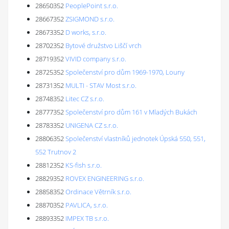
28650352
PeoplePoint s.r.o.
28667352
ZSIGMOND s.r.o.
28673352
D works, s.r.o.
28702352
Bytové družstvo Liščí vrch
28719352
VIVID company s.r.o.
28725352
Společenství pro dům 1969-1970, Louny
28731352
MULTI - STAV Most s.r.o.
28748352
Litec CZ s.r.o.
28777352
Společenství pro dům 161 v Mladých Bukách
28783352
UNIGENA CZ s.r.o.
28806352
Společenství vlastníků jednotek Úpská 550, 551,
552 Trutnov 2
28812352
KS-fish s.r.o.
28829352
ROVEX ENGINEERING s.r.o.
28858352
Ordinace Větrník s.r.o.
28870352
PAVLICA, s.r.o.
28893352
IMPEX TB s.r.o.