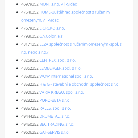
46979352
MONI, s.r.o. v likvidaci
47546352
HUML-Buštěhrad společnost s ručením
omezeným, v likvidaci
47679352
L.GREKO s.r.o.
47986352
G.V.Color, a.s.
48171352
ELZA společnost s ručením omezeným /spol. s
r.o. nebo s.r.o./
48269352
CENTREX, spol. s r.o.
48362352
LEMBERGER spol. s r. o.
48530352
WOW international spol. s r.o.
48582352
H & G - stavební a obchodní společnost s r.o.
48906352
VARIA KREGO, spol. s.r.o.
49282352
PORO-BETA s.r.o.
49357352
RALLS, spol. s r.o.
49444352
DRUMETAL, s.r.o.
49450352
BEC TRADING, s.r.o.
49606352
GAT-SERVIS s.r.o.