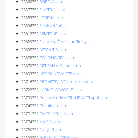
25560352
ROBENA s.r.o.
25577352
FINSTRAL s.r.o.
25583352
LORENA s.r.o.
25606352
Servis jeřábů, a.s.
25612352
ASIATOUR s.r.o.
25629352
Factoring České spořitelny, a.s.
25635352
ASTRA-TIR, s.r.o.
25658352
GOLDING REAL s.r.o.
25670352
ARTISAN-VIK, spol. s r.o.
25693352
INTERINNOVA CEE s.r.o.
25716352
PROMETEJ - V.V. s.r.o. v likvidaci
25722352
HARMONY WORLD s.r.o.
25739352
Pracovní oděvy FRÜHBAUER spol. s r.o.
25745352
Chapiteau, s.r.o.
25751352
GMCS - PRAHA s.r.o.
25774352
N.V.S.P., s.r.o.
25780352
Svatý Jiří s.r.o.
25832352
PYRAMIDA FREN s.r.o.