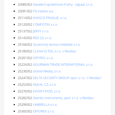
25085352
Stavební společnost Praha - západ, s.r.o.
25091352
PG-Hazlov a.s.
25114352
AVASCO PRAGUE, s.r.o.
25120352
COMFOTEX s.r.o.
25137352
JERVY s.r.o.
25143352
RED 23, s.r.o.
25166352
Soukromý domov mládeže s.r.o.
25189352
CLEAN-O-TEX, s.r.o. v likvidaci
25201352
EXPYRO, s.r.o.
25224352
GOURMAN TRADE INTERNATIONAL s.r.o.
25230352
Global Media, s.r.o.
25247352
DELTA SECURITY GROUP spol. s r.o. 'v likvidaci'
25253352
KEJVAL CZ, s.r.o.
25276352
EXVER FOOD, s.r.o.
25282352
Stamitz Instruments, spol. s r.o. v likvidaci
25299352
UMBRELLA s.r.o.
25305352
EXPOREX s.r.o.