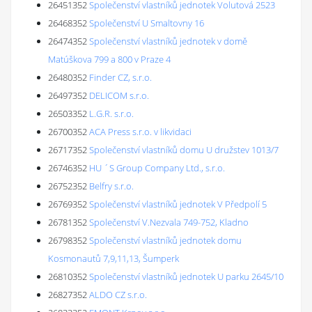
26451352
Společenství vlastníků jednotek Volutová 2523
26468352
Společenství U Smaltovny 16
26474352
Společenství vlastníků jednotek v domě
Matúškova 799 a 800 v Praze 4
26480352
Finder CZ, s.r.o.
26497352
DELICOM s.r.o.
26503352
L.G.R. s.r.o.
26700352
ACA Press s.r.o. v likvidaci
26717352
Společenství vlastníků domu U družstev 1013/7
26746352
HU ´S Group Company Ltd., s.r.o.
26752352
Belfry s.r.o.
26769352
Společenství vlastníků jednotek V Předpolí 5
26781352
Společenství V.Nezvala 749-752, Kladno
26798352
Společenství vlastníků jednotek domu
Kosmonautů 7,9,11,13, Šumperk
26810352
Společenství vlastníků jednotek U parku 2645/10
26827352
ALDO CZ s.r.o.