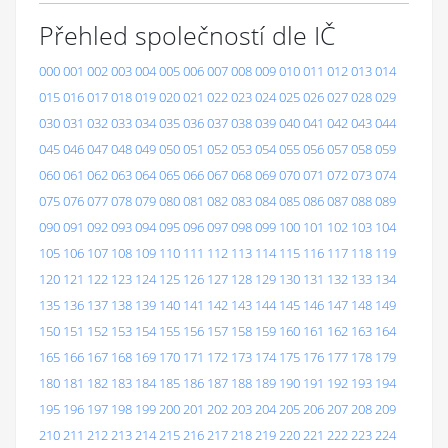
Přehled společností dle IČ
000
001
002
003
004
005
006
007
008
009
010
011
012
013
014
015
016
017
018
019
020
021
022
023
024
025
026
027
028
029
030
031
032
033
034
035
036
037
038
039
040
041
042
043
044
045
046
047
048
049
050
051
052
053
054
055
056
057
058
059
060
061
062
063
064
065
066
067
068
069
070
071
072
073
074
075
076
077
078
079
080
081
082
083
084
085
086
087
088
089
090
091
092
093
094
095
096
097
098
099
100
101
102
103
104
105
106
107
108
109
110
111
112
113
114
115
116
117
118
119
120
121
122
123
124
125
126
127
128
129
130
131
132
133
134
135
136
137
138
139
140
141
142
143
144
145
146
147
148
149
150
151
152
153
154
155
156
157
158
159
160
161
162
163
164
165
166
167
168
169
170
171
172
173
174
175
176
177
178
179
180
181
182
183
184
185
186
187
188
189
190
191
192
193
194
195
196
197
198
199
200
201
202
203
204
205
206
207
208
209
210
211
212
213
214
215
216
217
218
219
220
221
222
223
224