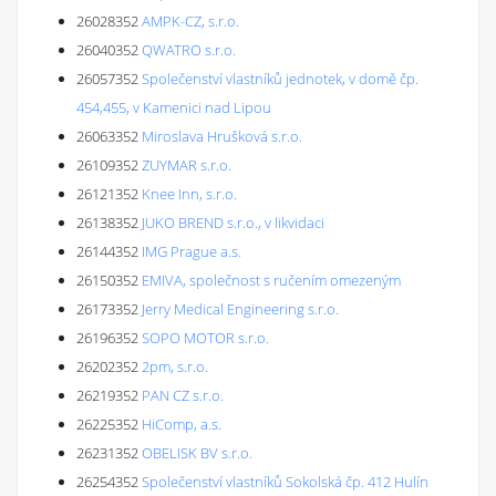
26028352
AMPK-CZ, s.r.o.
26040352
QWATRO s.r.o.
26057352
Společenství vlastníků jednotek, v domě čp.
454,455, v Kamenici nad Lipou
26063352
Miroslava Hrušková s.r.o.
26109352
ZUYMAR s.r.o.
26121352
Knee Inn, s.r.o.
26138352
JUKO BREND s.r.o., v likvidaci
26144352
IMG Prague a.s.
26150352
EMIVA, společnost s ručením omezeným
26173352
Jerry Medical Engineering s.r.o.
26196352
SOPO MOTOR s.r.o.
26202352
2pm, s.r.o.
26219352
PAN CZ s.r.o.
26225352
HiComp, a.s.
26231352
OBELISK BV s.r.o.
26254352
Společenství vlastníků Sokolská čp. 412 Hulín