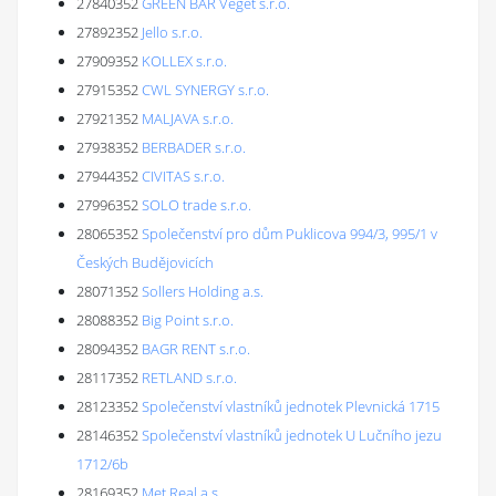
27840352
GREEN BAR Veget s.r.o.
27892352
Jello s.r.o.
27909352
KOLLEX s.r.o.
27915352
CWL SYNERGY s.r.o.
27921352
MALJAVA s.r.o.
27938352
BERBADER s.r.o.
27944352
CIVITAS s.r.o.
27996352
SOLO trade s.r.o.
28065352
Společenství pro dům Puklicova 994/3, 995/1 v
Českých Budějovicích
28071352
Sollers Holding a.s.
28088352
Big Point s.r.o.
28094352
BAGR RENT s.r.o.
28117352
RETLAND s.r.o.
28123352
Společenství vlastníků jednotek Plevnická 1715
28146352
Společenství vlastníků jednotek U Lučního jezu
1712/6b
28169352
Met Real,a.s.