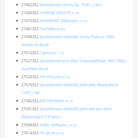
27452352
Společenství domu čp. 1520 v Libni
27469352
SUNRISE SERVICE s.r.o.
27475352
KVADRANT 2004 spol. s r.o.
27481352
Pechlátova a.s.
27498352
Společenství vlastníků domu Rybova 1893,
Hradec Králové
27510352
Calvinia s. r. o.
27527352
Společenství pro dům Svatovojtěšská 1861-1863,
Havlíčkův Brod
27533352
NTv Pictures s.r.o.
27579352
Společenství vlastníků jednotek, Masarykova
1197,1198
27585352
JIPE PEKÁRNA s.r.o.
27591352
Společenství vlastníků jednotek pro dům
Štěpánská 617 Praha 1
27608352
Imatic Software, s.r.o.
27614352
FK servis s.r.o.