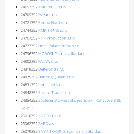
24657352
AMBRACO, s.r.o.
24709352
iWear s.r.o.
24721352
Elvood Nord s.r.o.
24744352
KMK-TRANS s.r.o.
24767352
PNP Production s.r.o.
24773352
Hotel Palace Praha s.r.o.
24796352
MOROSKO s.r.o. v likvidaci
24802352
FADW, s.r.o.
24819352
Delterond s.r.o.
24825352
Dancing Queen s.r.o.
24831352
bonesprit s.r.o.
24848352
Enreco Trade s.r.o.
24854352
Společenství vlastníků jednotek - Roháčova 848,
Kolín III
25010352
SAITECH s.r.o.
25062352
BARD a.s.
25079352
SIVVA TRADING, spol. s r.o. v likvidaci