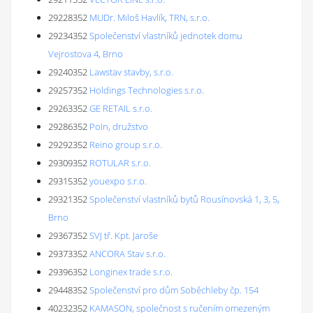
29228352
MUDr. Miloš Havlík, TRN, s.r.o.
29234352
Společenství vlastníků jednotek domu
Vejrostova 4, Brno
29240352
Lawstav stavby, s.r.o.
29257352
Holdings Technologies s.r.o.
29263352
GE RETAIL s.r.o.
29286352
PoIn, družstvo
29292352
Reino group s.r.o.
29309352
ROTULAR s.r.o.
29315352
youexpo s.r.o.
29321352
Společenství vlastníků bytů Rousínovská 1, 3, 5,
Brno
29367352
SVJ tř. Kpt. Jaroše
29373352
ANCORA Stav s.r.o.
29396352
Longinex trade s.r.o.
29448352
Společenství pro dům Soběchleby čp. 154
40232352
KAMASON, společnost s ručením omezeným