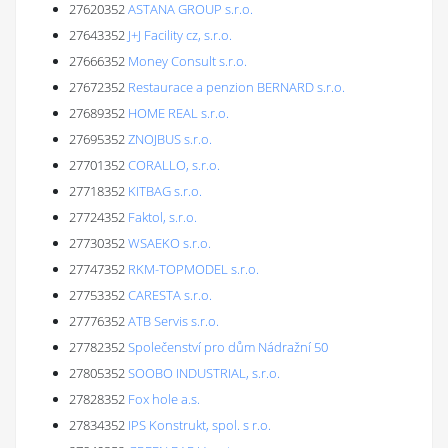
27620352
ASTANA GROUP s.r.o.
27643352
J+J Facility cz, s.r.o.
27666352
Money Consult s.r.o.
27672352
Restaurace a penzion BERNARD s.r.o.
27689352
HOME REAL s.r.o.
27695352
ZNOJBUS s.r.o.
27701352
CORALLO, s.r.o.
27718352
KITBAG s.r.o.
27724352
Faktol, s.r.o.
27730352
WSAEKO s.r.o.
27747352
RKM-TOPMODEL s.r.o.
27753352
CARESTA s.r.o.
27776352
ATB Servis s.r.o.
27782352
Společenství pro dům Nádražní 50
27805352
SOOBO INDUSTRIAL, s.r.o.
27828352
Fox hole a.s.
27834352
IPS Konstrukt, spol. s r.o.