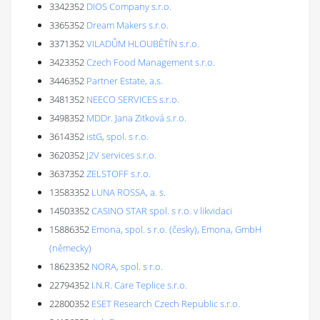
3342352
DIOS Company s.r.o.
3365352
Dream Makers s.r.o.
3371352
VILADŮM HLOUBĚTÍN s.r.o.
3423352
Czech Food Management s.r.o.
3446352
Partner Estate, a.s.
3481352
NEECO SERVICES s.r.o.
3498352
MDDr. Jana Zitková s.r.o.
3614352
istG, spol. s r.o.
3620352
J2V services s.r.o.
3637352
ZELSTOFF s.r.o.
13583352
LUNA ROSSA, a. s.
14503352
CASINO STAR spol. s r.o. v likvidaci
15886352
Emona, spol. s r.o. (česky), Emona, GmbH
(německy)
18623352
NORA, spol. s r.o.
22794352
I.N.R. Care Teplice s.r.o.
22800352
ESET Research Czech Republic s.r.o.