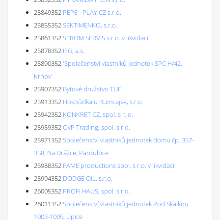
25849352
PEPE - PLAY CZ s.r.o.
25855352
SEKTIMENKO, s.r.o.
25861352
STROM SERVIS s.r.o. v likvidaci
25878352
IFG, a.s.
25890352
'Společenství vlastníků jednotek SPC H/42,
Krnov'
25907352
Bytové družstvo TUF
25913352
Hospůdka u Rumcajse, s.r.o.
25942352
KONKRET CZ, spol. s r. o.
25959352
OvP Trading, spol. s r.o.
25971352
Společenství vlastníků jednotek domu čp. 357-
358, Na Drážce, Pardubice
25988352
FAME productions spol. s r.o. v likvidaci
25994352
DODGE OIL, s.r.o.
26005352
PROFI HAUS, spol. s r.o.
26011352
Společenství vlastníků jednotek Pod Skalkou
1003-1005, Úpice