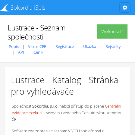
Sokordia iSpis
Lustrace - Seznam
Vyzkoušet!
společností
Popis
Více o CEE
Registrace
Ukázka
Rejstříky
API
Ceník
Lustrace - Katalog - Stránka
pro vyhledávače
Společnost
Sokordia, s.r.o.
nabízí přístup do placené
Centrální
evidence exekucí
– seznamu vedeného Exekutorskou komorou
ČR.
Software zde zobrazuje seznam VŠECH společností z