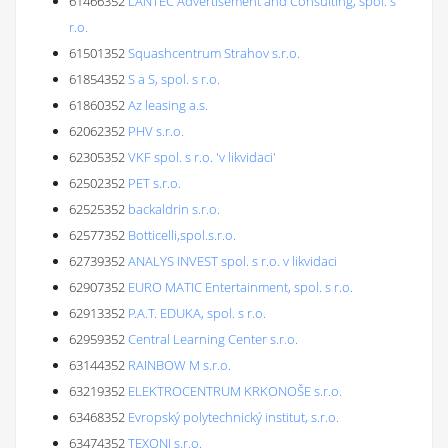
61466352
LANTEC Advertisement and Consulting, spol. s
r.o.
61501352
Squashcentrum Strahov s.r.o.
61854352
S a S, spol. s r.o.
61860352
Az leasing a.s.
62062352
PHV s.r.o.
62305352
VKF spol. s r.o. 'v likvidaci'
62502352
PET s.r.o.
62525352
backaldrin s.r.o.
62577352
Botticelli,spol.s.r.o.
62739352
ANALYS INVEST spol. s r.o. v likvidaci
62907352
EURO MATIC Entertainment, spol. s r.o.
62913352
P.A.T. EDUKA, spol. s r.o.
62959352
Central Learning Center s.r.o.
63144352
RAINBOW M s.r.o.
63219352
ELEKTROCENTRUM KRKONOŠE s.r.o.
63468352
Evropský polytechnický institut, s.r.o.
63474352
TEXONI s.r.o.