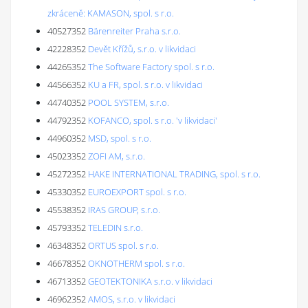
zkráceně: KAMASON, spol. s r.o.
40527352
Bärenreiter Praha s.r.o.
42228352
Devět Křížů, s.r.o. v likvidaci
44265352
The Software Factory spol. s r.o.
44566352
KU a FR, spol. s r.o. v likvidaci
44740352
POOL SYSTEM, s.r.o.
44792352
KOFANCO, spol. s r.o. 'v likvidaci'
44960352
MSD, spol. s r.o.
45023352
ZOFI AM, s.r.o.
45272352
HAKE INTERNATIONAL TRADING, spol. s r.o.
45330352
EUROEXPORT spol. s r.o.
45538352
IRAS GROUP, s.r.o.
45793352
TELEDIN s.r.o.
46348352
ORTUS spol. s r.o.
46678352
OKNOTHERM spol. s r.o.
46713352
GEOTEKTONIKA s.r.o. v likvidaci
46962352
AMOS, s.r.o. v likvidaci