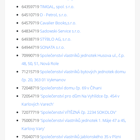
64359719
TIMGAL, spol. s r.o.
64510719
D - Petrol, s.r.o.
64579719
Cavalier Books,s.r.o.
64834719
Sadowski-Service s.r.o.
64938719
STÝBLO AG, s.r.o.
64944719
SONATA s.r.o.
70990719
Společenství vlastníků jednotek Husova ul., č.p.
48, 50, 51, Nová Role
71215719
Společenství vlastníků bytových jednotek domu
čp. 20, 363 01 Vykmanov
72048719
Společenství domu čp. 69 v Číhani
72054719
'Společenství pro dům Na Vyhlídce čp. 454 v
Karlových Varech'
72077719
'Společenství VÍTĚZNÁ čp. 2234 SOKOLOV'
75005719
'Společenství vlastníků jednotek 1. Máje 47 a 45,
Karlovy Vary'
75040719
Společenství vlastníků Jablonského 35 v Plzni