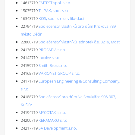
14613719
EMTEST spol. s r.o.
15035719
TILPAK, spol. s r.o.
16343719
KOS, spol. s r. o. v likvidaci
22794719
Společenství vlastníků pro dům Krokova 789,
město Děčín
22800719
Společenství vlastníků jednotek č.e. 3219, Most
24136719
PROSAPIA s.r.o.
24142719
Inoxive s.r.o.
24159719
Smith Bros s.r.o.
24165719
VARIONET GROUP s.r.o.
24171719
European Engineering & Consulting Company,
s.r.o.
24188719
Společenství pro dům Na Šmukýřce 906-907,
Košíře
24194719
MYCOTAX, s.r.o.
24200719
KERAMAKO s.r.o.
24217719
SA Development s.r.o.