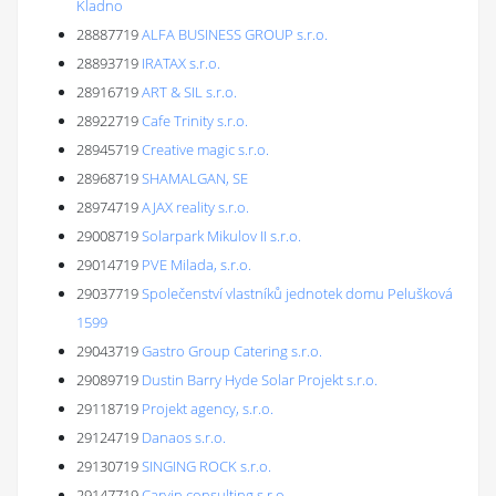
Kladno
28887719
ALFA BUSINESS GROUP s.r.o.
28893719
IRATAX s.r.o.
28916719
ART & SIL s.r.o.
28922719
Cafe Trinity s.r.o.
28945719
Creative magic s.r.o.
28968719
SHAMALGAN, SE
28974719
AJAX reality s.r.o.
29008719
Solarpark Mikulov II s.r.o.
29014719
PVE Milada, s.r.o.
29037719
Společenství vlastníků jednotek domu Pelušková
1599
29043719
Gastro Group Catering s.r.o.
29089719
Dustin Barry Hyde Solar Projekt s.r.o.
29118719
Projekt agency, s.r.o.
29124719
Danaos s.r.o.
29130719
SINGING ROCK s.r.o.
29147719
Carvin consulting s.r.o.