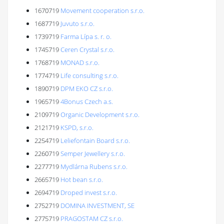
1670719
Movement cooperation s.r.o.
1687719
Juvuto s.r.o.
1739719
Farma Lípa s. r. o.
1745719
Ceren Crystal s.r.o.
1768719
MONAD s.r.o.
1774719
Life consulting s.r.o.
1890719
DPM EKO CZ s.r.o.
1965719
4Bonus Czech a.s.
2109719
Organic Development s.r.o.
2121719
KSPD, s.r.o.
2254719
Leliefontain Board s.r.o.
2260719
Semper Jewellery s.r.o.
2277719
Mydlárna Rubens s.r.o.
2665719
Hot bean s.r.o.
2694719
Droped invest s.r.o.
2752719
DOMINA INVESTMENT, SE
2775719
PRAGOSTAM CZ s.r.o.