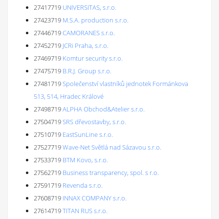
27417719
UNIVERSITAS, s.r.o.
27423719
M.S.A. production s.r.o.
27446719
CAMORANES s.r.o.
27452719
JCRi Praha, s.r.o.
27469719
Komtur security s.r.o.
27475719
B.R.J. Group s.r.o.
27481719
Společenství vlastníků jednotek Formánkova
513, 514, Hradec Králové
27498719
ALPHA Obchod&Atelier s.r.o.
27504719
SRS dřevostavby, s.r.o.
27510719
EastSunLine s.r.o.
27527719
Wave-Net Světlá nad Sázavou s.r.o.
27533719
BTM Kovo, s.r.o.
27562719
Business transparency, spol. s r.o.
27591719
Revenda s.r.o.
27608719
INNAX COMPANY s.r.o.
27614719
TITAN RUS s.r.o.