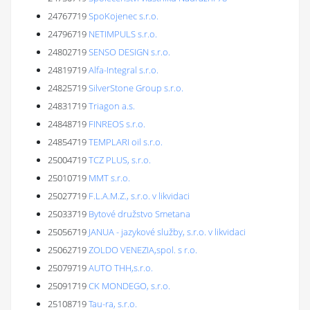
24767719
SpoKojenec s.r.o.
24796719
NETIMPULS s.r.o.
24802719
SENSO DESIGN s.r.o.
24819719
Alfa-Integral s.r.o.
24825719
SilverStone Group s.r.o.
24831719
Triagon a.s.
24848719
FINREOS s.r.o.
24854719
TEMPLARI oil s.r.o.
25004719
TCZ PLUS, s.r.o.
25010719
MMT s.r.o.
25027719
F.L.A.M.Z., s.r.o. v likvidaci
25033719
Bytové družstvo Smetana
25056719
JANUA - jazykové služby, s.r.o. v likvidaci
25062719
ZOLDO VENEZIA,spol. s r.o.
25079719
AUTO THH,s.r.o.
25091719
CK MONDEGO, s.r.o.
25108719
Tau-ra, s.r.o.