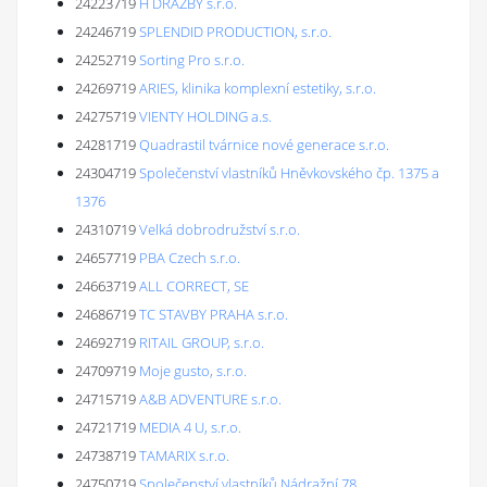
24223719
H DRAŽBY s.r.o.
24246719
SPLENDID PRODUCTION, s.r.o.
24252719
Sorting Pro s.r.o.
24269719
ARIES, klinika komplexní estetiky, s.r.o.
24275719
VIENTY HOLDING a.s.
24281719
Quadrastil tvárnice nové generace s.r.o.
24304719
Společenství vlastníků Hněvkovského čp. 1375 a
1376
24310719
Velká dobrodružství s.r.o.
24657719
PBA Czech s.r.o.
24663719
ALL CORRECT, SE
24686719
TC STAVBY PRAHA s.r.o.
24692719
RITAIL GROUP, s.r.o.
24709719
Moje gusto, s.r.o.
24715719
A&B ADVENTURE s.r.o.
24721719
MEDIA 4 U, s.r.o.
24738719
TAMARIX s.r.o.
24750719
Společenství vlastníků Nádražní 78