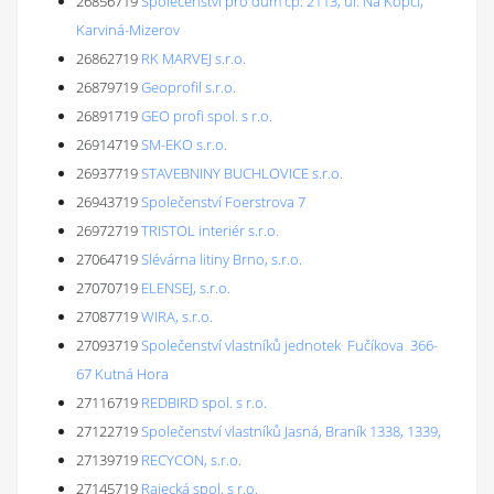
26856719
Společenství pro dům čp. 2113, ul. Na Kopci,
Karviná-Mizerov
26862719
RK MARVEJ s.r.o.
26879719
Geoprofil s.r.o.
26891719
GEO profi spol. s r.o.
26914719
SM-EKO s.r.o.
26937719
STAVEBNINY BUCHLOVICE s.r.o.
26943719
Společenství Foerstrova 7
26972719
TRISTOL interiér s.r.o.
27064719
Slévárna litiny Brno, s.r.o.
27070719
ELENSEJ, s.r.o.
27087719
WIRA, s.r.o.
27093719
Společenství vlastníků jednotek Fučíkova 366-
67 Kutná Hora
27116719
REDBIRD spol. s r.o.
27122719
Společenství vlastníků Jasná, Braník 1338, 1339,
27139719
RECYCON, s.r.o.
27145719
Rajecká spol. s r.o.