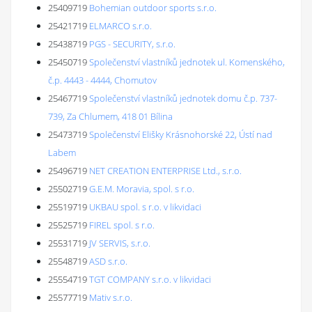
25409719
Bohemian outdoor sports s.r.o.
25421719
ELMARCO s.r.o.
25438719
PGS - SECURITY, s.r.o.
25450719
Společenství vlastníků jednotek ul. Komenského,
č.p. 4443 - 4444, Chomutov
25467719
Společenství vlastníků jednotek domu č.p. 737-
739, Za Chlumem, 418 01 Bílina
25473719
Společenství Elišky Krásnohorské 22, Ústí nad
Labem
25496719
NET CREATION ENTERPRISE Ltd., s.r.o.
25502719
G.E.M. Moravia, spol. s r.o.
25519719
UKBAU spol. s r.o. v likvidaci
25525719
FIREL spol. s r.o.
25531719
JV SERVIS, s.r.o.
25548719
ASD s.r.o.
25554719
TGT COMPANY s.r.o. v likvidaci
25577719
Mativ s.r.o.