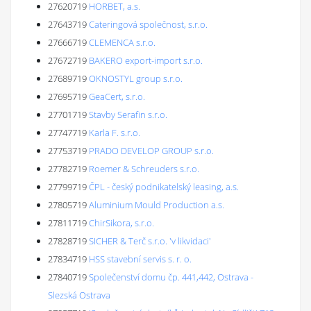
27620719
HORBET, a.s.
27643719
Cateringová společnost, s.r.o.
27666719
CLEMENCA s.r.o.
27672719
BAKERO export-import s.r.o.
27689719
OKNOSTYL group s.r.o.
27695719
GeaCert, s.r.o.
27701719
Stavby Serafin s.r.o.
27747719
Karla F. s.r.o.
27753719
PRADO DEVELOP GROUP s.r.o.
27782719
Roemer & Schreuders s.r.o.
27799719
ČPL - český podnikatelský leasing, a.s.
27805719
Aluminium Mould Production a.s.
27811719
ChirSikora, s.r.o.
27828719
SICHER & Terč s.r.o. 'v likvidaci'
27834719
HSS stavební servis s. r. o.
27840719
Společenství domu čp. 441,442, Ostrava -
Slezská Ostrava