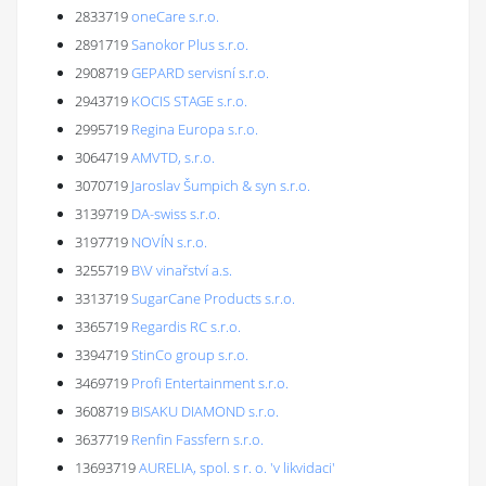
2833719
oneCare s.r.o.
2891719
Sanokor Plus s.r.o.
2908719
GEPARD servisní s.r.o.
2943719
KOCIS STAGE s.r.o.
2995719
Regina Europa s.r.o.
3064719
AMVTD, s.r.o.
3070719
Jaroslav Šumpich & syn s.r.o.
3139719
DA-swiss s.r.o.
3197719
NOVÍN s.r.o.
3255719
B\V vinařství a.s.
3313719
SugarCane Products s.r.o.
3365719
Regardis RC s.r.o.
3394719
StinCo group s.r.o.
3469719
Profi Entertainment s.r.o.
3608719
BISAKU DIAMOND s.r.o.
3637719
Renfin Fassfern s.r.o.
13693719
AURELIA, spol. s r. o. 'v likvidaci'