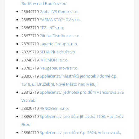
Budišov nad Budišovkou'
28644719
Global VS Comp s.r.o.
28650719
FARMA STACHOV s.r.o.
28667719
FEZ - NT s.r.o.
28673719
Pilulka Distribuce s.r.o.
28702719
Lagarto Group s. r. o.
28725719
SELIA Plus družstvo
28748719
JATEMONT s.r.o.
28783719
Neugebauerová s.r.o.
28806719
Společenství vlastníků jednotek v domě č.p.
1518, ul. Družební, Nové Město nad Metují
28812719
Společenství jednotek pro dům Vančurova 375
Vrchlabí
28829719
RENOBEST s.r.o.
28858719
Společenství pro dům Jihlavská 1108, Havlíčkův
Brod
28864719
Společenství pro dům č.p. 2624, Arbesova ul.,