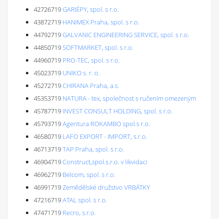
42726719
GARIÉPY, spol. s r.o.
43872719
HANIMEX Praha, spol. s r.o.
44792719
GALVANIC ENGINEERING SERVICE, spol. s r.o.
44850719
SOFTMARKET, spol. s r.o.
44960719
PRO-TEC, spol. s r.o.
45023719
UNIKO s. r. o.
45272719
CHIRANA Praha, a.s.
45353719
NATURA - tex, společnost s ručením omezeným
45787719
INVEST CONSULT HOLDING, spol. s r.o.
45793719
Agentura ROKAMBO spol.s r.o.
46580719
LAFO EXPORT - IMPORT, s.r.o.
46713719
TAP Praha, spol. s r.o.
46904719
Construct,spol.s.r.o. v likvidaci
46962719
Belcom, spol. s r.o.
46991719
Zemědělské družstvo VRBÁTKY
47216719
ATAL spol. s r.o.
47471719
Recro, s.r.o.