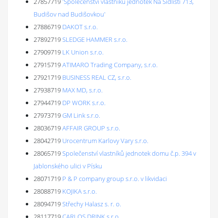
27857719
'Společenství vlastníků jednotek Na Sídlišti 713,
Budišov nad Budišovkou'
27886719
DAKOT s.r.o.
27892719
SLEDGE HAMMER s.r.o.
27909719
LK Union s.r.o.
27915719
ATIMARO Trading Company, s.r.o.
27921719
BUSINESS REAL CZ, s.r.o.
27938719
MAX MD, s.r.o.
27944719
DP WORK s.r.o.
27973719
GM Link s.r.o.
28036719
AFFAIR GROUP s.r.o.
28042719
Urocentrum Karlovy Vary s.r.o.
28065719
Společenství vlastníků jednotek domu č.p. 394 v
Jablonského ulici v Písku
28071719
P & P company group s.r.o. v likvidaci
28088719
KOJIKA s.r.o.
28094719
Střechy Halasz s. r. o.
28117719
CARLOS DRINK s.r.o.