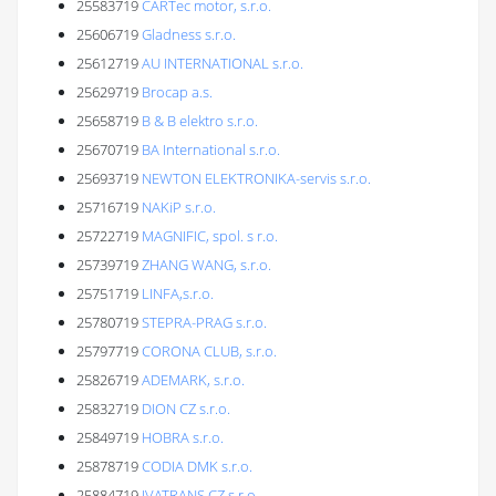
25583719
CARTec motor, s.r.o.
25606719
Gladness s.r.o.
25612719
AU INTERNATIONAL s.r.o.
25629719
Brocap a.s.
25658719
B & B elektro s.r.o.
25670719
BA International s.r.o.
25693719
NEWTON ELEKTRONIKA-servis s.r.o.
25716719
NAKiP s.r.o.
25722719
MAGNIFIC, spol. s r.o.
25739719
ZHANG WANG, s.r.o.
25751719
LINFA,s.r.o.
25780719
STEPRA-PRAG s.r.o.
25797719
CORONA CLUB, s.r.o.
25826719
ADEMARK, s.r.o.
25832719
DION CZ s.r.o.
25849719
HOBRA s.r.o.
25878719
CODIA DMK s.r.o.
25884719
IVATRANS CZ s.r.o.