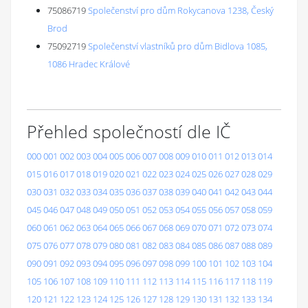
75086719
Společenství pro dům Rokycanova 1238, Český
Brod
75092719
Společenství vlastníků pro dům Bidlova 1085,
1086 Hradec Králové
Přehled společností dle IČ
000
001
002
003
004
005
006
007
008
009
010
011
012
013
014
015
016
017
018
019
020
021
022
023
024
025
026
027
028
029
030
031
032
033
034
035
036
037
038
039
040
041
042
043
044
045
046
047
048
049
050
051
052
053
054
055
056
057
058
059
060
061
062
063
064
065
066
067
068
069
070
071
072
073
074
075
076
077
078
079
080
081
082
083
084
085
086
087
088
089
090
091
092
093
094
095
096
097
098
099
100
101
102
103
104
105
106
107
108
109
110
111
112
113
114
115
116
117
118
119
120
121
122
123
124
125
126
127
128
129
130
131
132
133
134