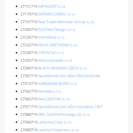
27151719
ESPIACENT s.r.o.
27174719
DATARECOVERY, s.r.o.
27197719
Real Trade Moravian Group s.r.o.
27203719
PLATING Design, s.r.o.
27226719
InterAktiva s.r.o.
27232719
NOVA DERTHONA s.r.o.
27249719
STEFISTAV s.r.o.
27255719
Allianz kontakt, s.r.o.
27284719
BLACK DRAGON CZECH s.r.o.
27307719
Společenství pro dům 954 Smržovka
27313719
AGROKOM SEVER s.r.o.
27342719
Dormatt s.r.o.
27365719
INALCERSTAV s.r.o.
27371719
Společenství pro dům Kunratice 1267
27388719
MKL SolidTechnology CZ, s.r.o.
27394719
Lebanna Corp s.r.o.
27400719
Lavena Properties, s.r.o.