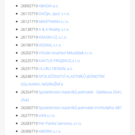
26092719
ABADIA a.s.
26115719
DAČIJA, spol. s r.o.
26121719
MANTYMAN s.r.o.
26138719
A & A Reality s.r.o.
26173719
KRASIN CZ, s.r.o.
26196719
DOSAN, s.r.o.
26202719
Vičické vinařství Mikulášek s.r.o.
26225719
KAKTUS PROJEKCE,s.r.o.
26231719
ULURU DESIGN, a.s.
26248719
SPOLEČENSTVÍ VLASTNÍKŮ JEDNOTEK
OSLAVANY, NÁDRAŽNÍ 6
26254719
Společenství vlastníků jednotek - Sládkova 2541,
2542
26260719
Společenství vlastníků jednotek Vrchlického 681
26277719
VAN s.r.o.
26283719
Per Partes Services, s.r.o.
26306719
AMORA s.r.o.