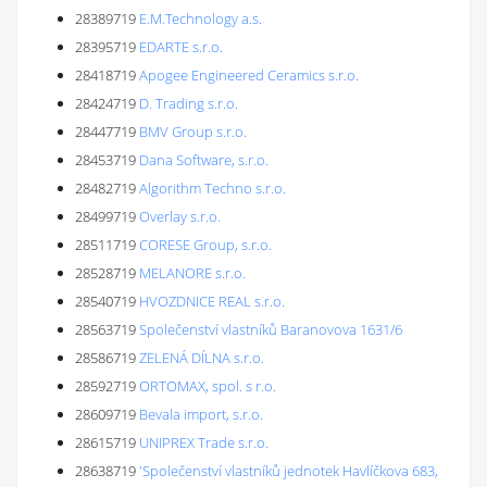
28389719
E.M.Technology a.s.
28395719
EDARTE s.r.o.
28418719
Apogee Engineered Ceramics s.r.o.
28424719
D. Trading s.r.o.
28447719
BMV Group s.r.o.
28453719
Dana Software, s.r.o.
28482719
Algorithm Techno s.r.o.
28499719
Overlay s.r.o.
28511719
CORESE Group, s.r.o.
28528719
MELANORE s.r.o.
28540719
HVOZDNICE REAL s.r.o.
28563719
Společenství vlastníků Baranovova 1631/6
28586719
ZELENÁ DÍLNA s.r.o.
28592719
ORTOMAX, spol. s r.o.
28609719
Bevala import, s.r.o.
28615719
UNIPREX Trade s.r.o.
28638719
'Společenství vlastníků jednotek Havlíčkova 683,