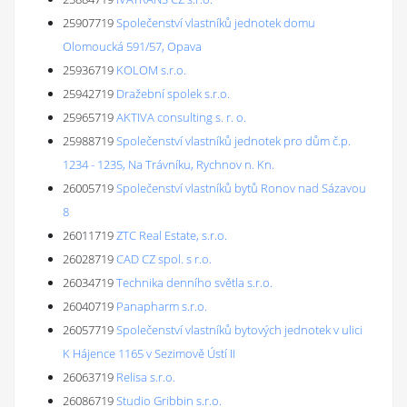
25907719
Společenství vlastníků jednotek domu
Olomoucká 591/57, Opava
25936719
KOLOM s.r.o.
25942719
Dražební spolek s.r.o.
25965719
AKTIVA consulting s. r. o.
25988719
Společenství vlastníků jednotek pro dům č.p.
1234 - 1235, Na Trávníku, Rychnov n. Kn.
26005719
Společenství vlastníků bytů Ronov nad Sázavou
8
26011719
ZTC Real Estate, s.r.o.
26028719
CAD CZ spol. s r.o.
26034719
Technika denního světla s.r.o.
26040719
Panapharm s.r.o.
26057719
Společenství vlastníků bytových jednotek v ulici
K Hájence 1165 v Sezimově Ústí II
26063719
Relisa s.r.o.
26086719
Studio Gribbin s.r.o.