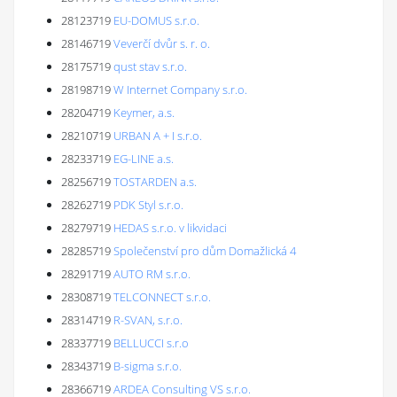
28123719
EU-DOMUS s.r.o.
28146719
Veverčí dvůr s. r. o.
28175719
qust stav s.r.o.
28198719
W Internet Company s.r.o.
28204719
Keymer, a.s.
28210719
URBAN A + I s.r.o.
28233719
EG-LINE a.s.
28256719
TOSTARDEN a.s.
28262719
PDK Styl s.r.o.
28279719
HEDAS s.r.o. v likvidaci
28285719
Společenství pro dům Domažlická 4
28291719
AUTO RM s.r.o.
28308719
TELCONNECT s.r.o.
28314719
R-SVAN, s.r.o.
28337719
BELLUCCI s.r.o
28343719
B-sigma s.r.o.
28366719
ARDEA Consulting VS s.r.o.