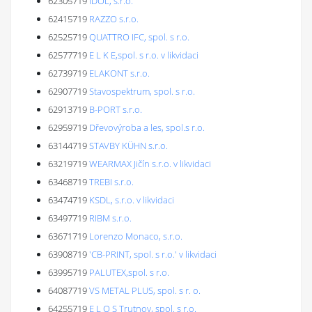
62305719
IDOL, s.r.o.
62415719
RAZZO s.r.o.
62525719
QUATTRO IFC, spol. s r.o.
62577719
E L K E,spol. s r.o. v likvidaci
62739719
ELAKONT s.r.o.
62907719
Stavospektrum, spol. s r.o.
62913719
B-PORT s.r.o.
62959719
Dřevovýroba a les, spol.s r.o.
63144719
STAVBY KÜHN s.r.o.
63219719
WEARMAX Jičín s.r.o. v likvidaci
63468719
TREBI s.r.o.
63474719
KSDL, s.r.o. v likvidaci
63497719
RIBM s.r.o.
63671719
Lorenzo Monaco, s.r.o.
63908719
'CB-PRINT, spol. s r.o.' v likvidaci
63995719
PALUTEX,spol. s r.o.
64087719
VS METAL PLUS, spol. s r. o.
64255719
E L O S Trutnov, spol. s r.o.