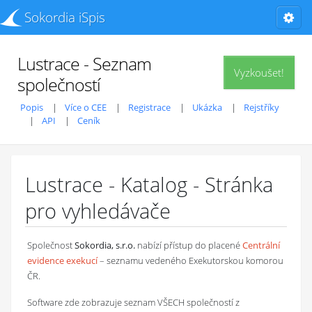
Sokordia iSpis
Lustrace - Seznam
Vyzkoušet!
společností
Popis
Více o CEE
Registrace
Ukázka
Rejstříky
API
Ceník
Lustrace - Katalog - Stránka
pro vyhledávače
Společnost
Sokordia, s.r.o.
nabízí přístup do placené
Centrální
evidence exekucí
– seznamu vedeného Exekutorskou komorou
ČR.
Software zde zobrazuje seznam VŠECH společností z