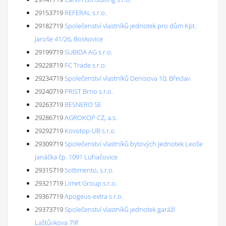
29153719
REFERAL s.r.o.
29182719
Společenství vlastníků jednotek pro dům Kpt.
Jaroše 41/26, Boskovice
29199719
SUBIDA AG s.r.o.
29228719
FC Trade s.r.o.
29234719
Společenství vlastníků Denisova 10, Břeclav
29240719
PRIST Brno s.r.o.
29263719
BESNERO SE
29286719
AGROKOP CZ, a.s.
29292719
Kovotop-UB s.r.o.
29309719
Společenství vlastníků bytových jednotek Leoše
Janáčka čp. 1091 Luhačovice
29315719
Sottimento, s.r.o.
29321719
Limet Group s.r.o.
29367719
Apogeus-extra s.r.o.
29373719
Společenství vlastníků jednotek garáží
Laštůvkova 79f