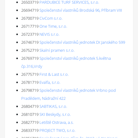
26503719
PARDUBICE TURF SERVICES, s.r.o.
26694719
Společenství vlastníků Brodská 96, Příbram VIII
26700719
CivCom s.r.o.
26717719
One Time, s.r.o.
26723719
NEVIS s.r.o.
26746719
Společenství vlastníků jednotek Dr.Janského 599
26752719
Skalní pramen s.r.o.
26769719
Společenství vlastníků jednotek 5.května
čp.316,Vrdy
26775719
First & Last s.r.o.
26781719
Evalfa, s.r.o.
26798719
Společenství vlastníků jednotek Vrbno pod
Pradědem, Nádražní 422
26804719
SABTIKAS, s.r.o.
26810719
SKI Beskydy, s.r.o.
26827719
Letiště Ostrava, a.s.
26833719
PROJECT TWO, s.r.o.