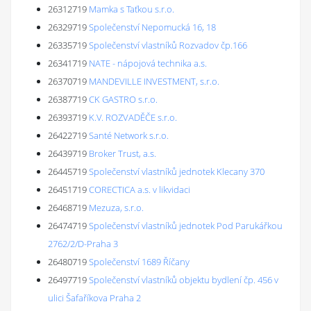
26312719
Mamka s Taťkou s.r.o.
26329719
Společenství Nepomucká 16, 18
26335719
Společenství vlastníků Rozvadov čp.166
26341719
NATE - nápojová technika a.s.
26370719
MANDEVILLE INVESTMENT, s.r.o.
26387719
CK GASTRO s.r.o.
26393719
K.V. ROZVADĚČE s.r.o.
26422719
Santé Network s.r.o.
26439719
Broker Trust, a.s.
26445719
Společenství vlastníků jednotek Klecany 370
26451719
CORECTICA a.s. v likvidaci
26468719
Mezuza, s.r.o.
26474719
Společenství vlastníků jednotek Pod Parukářkou
2762/2/D-Praha 3
26480719
Společenství 1689 Říčany
26497719
Společenství vlastníků objektu bydlení čp. 456 v
ulici Šafaříkova Praha 2