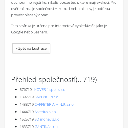
obchodního rejstříku, nikoliv pouze těch, které mají exekuci. Pro
ověření, zda je společnost v exekuci nebo nikoliv, je potřeba
provést placený dotaz.
Tato stránka je určena pro internetové vyhledávače jako je
Google nebo Seznam.
»
Zpět na Lustrace
Přehled společností
(...
719
)
576719
' KOVER ', spol. s r.o.
1392719
SAPI PKO s.r.o.
1438719
CAFFETERIA M.N.9, s.r.o.
1444719
Asterius s.r.o.
1525719
3D money s.r.o.
1635719
GANTINA s.r.o.