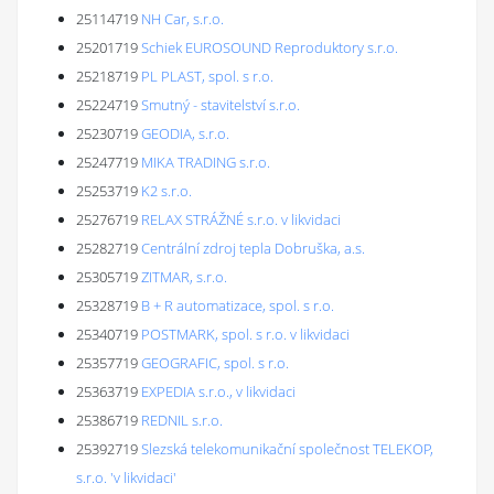
25114719
NH Car, s.r.o.
25201719
Schiek EUROSOUND Reproduktory s.r.o.
25218719
PL PLAST, spol. s r.o.
25224719
Smutný - stavitelství s.r.o.
25230719
GEODIA, s.r.o.
25247719
MIKA TRADING s.r.o.
25253719
K2 s.r.o.
25276719
RELAX STRÁŽNÉ s.r.o. v likvidaci
25282719
Centrální zdroj tepla Dobruška, a.s.
25305719
ZITMAR, s.r.o.
25328719
B + R automatizace, spol. s r.o.
25340719
POSTMARK, spol. s r.o. v likvidaci
25357719
GEOGRAFIC, spol. s r.o.
25363719
EXPEDIA s.r.o., v likvidaci
25386719
REDNIL s.r.o.
25392719
Slezská telekomunikační společnost TELEKOP,
s.r.o. 'v likvidaci'