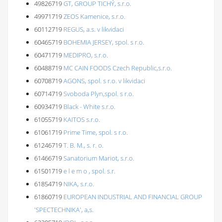
49826719
GT, GROUP TICHÝ, s.r.o.
49971719
ZEOS Kamenice, s.r.o.
60112719
REGUS, a.s. v likvidaci
60465719
BOHEMIA JERSEY, spol. s r.o.
60471719
MEDIPRO, s.r.o.
60488719
MC CAIN FOODS Czech Republic,s.r.o.
60708719
AGONS, spol. s r.o. v likvidaci
60714719
Svoboda Plyn,spol. s r.o.
60934719
Black - White s.r.o.
61055719
KAITOS s.r.o.
61061719
Prime Time, spol. s r.o.
61246719
T. B. M., s. r. o.
61466719
Sanatorium Mariot, s.r.o.
61501719
e l e m o , spol. s.r.
61854719
NIKA, s.r.o.
61860719
EUROPEAN INDUSTRIAL AND FINANCIAL GROUP
'SPECTECHNIKA', a,s.