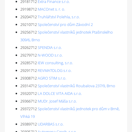
29181712
Extra Finance s.r.o.
29198712
MACOnet s. r. o.
29204712
Truhlářství Polehla, s.r.o.
29210712
Společenství pro dům Závodní 2
29256712
Společenství vlastníků jednotek Ptašinského
309/6, Brno
29262712
SPENDIA s.r.o.
29279712
N-WOOD s.r.o.
29285712
IEW consulting, s.r.o.
29291712
REVMATOLOG s.r.o.
29308712
AGRO STIM s.r.o.
29314712
Společenství vlastníků Roubalova 237/9, Brno
29320712
LA DOLCE VITA AIDA s.r.o.
29366712
MUDr. Josef Máša s.r.o.
29372712
Společenství vlastníků jednotek pro dům v Brně,
Vlhká 19
29389712
UDARBAS s.r.o.
29395712
Automena Czech, s.r.o.