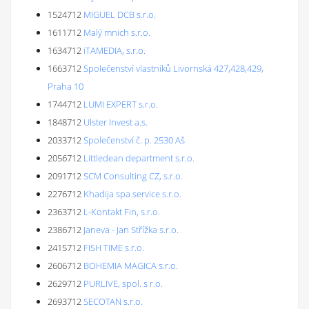
1524712
MIGUEL DCB s.r.o.
1611712
Malý mnich s.r.o.
1634712
iTAMEDIA, s.r.o.
1663712
Společenství vlastníků Livornská 427,428,429,
Praha 10
1744712
LUMI EXPERT s.r.o.
1848712
Ulster Invest a.s.
2033712
Společenství č. p. 2530 Aš
2056712
Littledean department s.r.o.
2091712
SCM Consulting CZ, s.r.o.
2276712
Khadija spa service s.r.o.
2363712
L-Kontakt Fin, s.r.o.
2386712
Janeva - Jan Střížka s.r.o.
2415712
FISH TIME s.r.o.
2606712
BOHEMIA MAGICA s.r.o.
2629712
PURLIVE, spol. s r.o.
2693712
SECOTAN s.r.o.