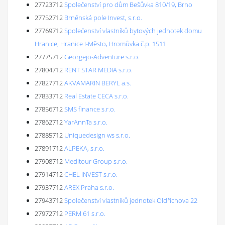
27723712
Společenství pro dům Bešůvka 810/19, Brno
27752712
Brněnská pole Invest, s.r.o.
27769712
Společenství vlastníků bytových jednotek domu
Hranice, Hranice I-Město, Hromůvka č.p. 1511
27775712
Georgejo-Adventure s.r.o.
27804712
RENT STAR MEDIA s.r.o.
27827712
AKVAMARIN BERYL a.s.
27833712
Real Estate CECA s.r.o.
27856712
SMS finance s.r.o.
27862712
YarAnnTa s.r.o.
27885712
Uniquedesign ws s.r.o.
27891712
ALPEKA, s.r.o.
27908712
Meditour Group s.r.o.
27914712
CHEL INVEST s.r.o.
27937712
AREX Praha s.r.o.
27943712
Společenství vlastníků jednotek Oldřichova 22
27972712
PERM 61 s.r.o.