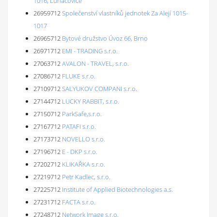
1016, Luhačovice
26959712
Společenství vlastníků jednotek Za Alejí 1015-
1017
26965712
Bytové družstvo Úvoz 66, Brno
26971712
EMI - TRADING s.r.o.
27063712
AVALON - TRAVEL, s.r.o.
27086712
FLUKE s.r.o.
27109712
SALYUKOV COMPANI s.r.o.
27144712
LUCKY RABBIT, s.r.o.
27150712
ParkSafe,s.r.o.
27167712
PATAFI s.r.o.
27173712
NOVELLO s.r.o.
27196712
E - DKP s.r.o.
27202712
KLIKAŘKA s.r.o.
27219712
Petr Kadlec, s.r.o.
27225712
Institute of Applied Biotechnologies a.s.
27231712
FACTA s.r.o.
27248712
Network Image s.r.o.