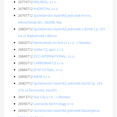
26774712
MALREAL, s.r.o.
26780712
AHORSTAV, s.r.o.
26797712
Společenství vlastníků jednotek Krnov,
Albrechtická 561, 562/96, 96a
26803712
Společenství vlastníků jednotek v domě č.p. 337
na ul. Radotínské v Bílovci
26826712
Nemovitosti-on-line.cz s.r.o. 'v likvidaci'
26832712
Galika CZ, spol. s r.o.
26849712
ZICO INTERNATIONAL, s.r.o.
26855712
CARBOMAR CZ s.r.o.
26884712
JIPAP FOTBAL, s.r.o.
26890712
IMEXE s.r.o.
26907712
Společenství vlastníků jednotek domů čp. 373-
374, ul.Ševcovská, Slavičín
26913712
Star City s.r.o. - v likvidaci
26936712
Leonardo technology s.r.o.
26942712
Společenství vlastníků jednotek Masarykova