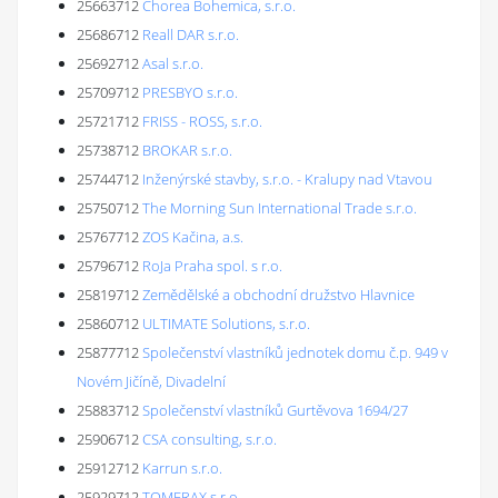
25663712
Chorea Bohemica, s.r.o.
25686712
Reall DAR s.r.o.
25692712
Asal s.r.o.
25709712
PRESBYO s.r.o.
25721712
FRISS - ROSS, s.r.o.
25738712
BROKAR s.r.o.
25744712
Inženýrské stavby, s.r.o. - Kralupy nad Vtavou
25750712
The Morning Sun International Trade s.r.o.
25767712
ZOS Kačina, a.s.
25796712
RoJa Praha spol. s r.o.
25819712
Zemědělské a obchodní družstvo Hlavnice
25860712
ULTIMATE Solutions, s.r.o.
25877712
Společenství vlastníků jednotek domu č.p. 949 v
Novém Jičíně, Divadelní
25883712
Společenství vlastníků Gurtěvova 1694/27
25906712
CSA consulting, s.r.o.
25912712
Karrun s.r.o.
25929712
TOMERAX s.r.o.