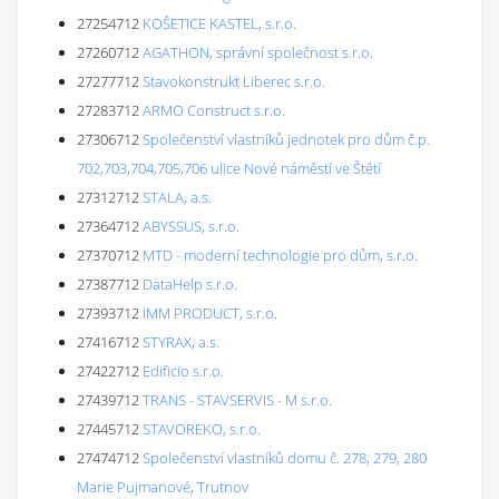
27254712
KOŠETICE KASTEL, s.r.o.
27260712
AGATHON, správní společnost s.r.o.
27277712
Stavokonstrukt Liberec s.r.o.
27283712
ARMO Construct s.r.o.
27306712
Společenství vlastníků jednotek pro dům č.p.
702,703,704,705,706 ulice Nové náměstí ve Štětí
27312712
STALA, a.s.
27364712
ABYSSUS, s.r.o.
27370712
MTD - moderní technologie pro dům, s.r.o.
27387712
DataHelp s.r.o.
27393712
IMM PRODUCT, s.r.o.
27416712
STYRAX, a.s.
27422712
Edificio s.r.o.
27439712
TRANS - STAVSERVIS - M s.r.o.
27445712
STAVOREKO, s.r.o.
27474712
Společenství vlastníků domu č. 278, 279, 280
Marie Pujmanové, Trutnov