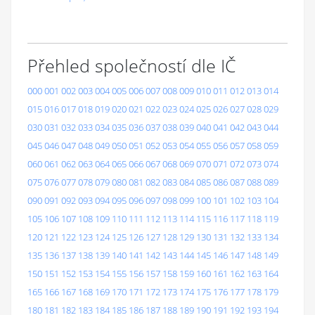
Přehled společností dle IČ
000
001
002
003
004
005
006
007
008
009
010
011
012
013
014
015
016
017
018
019
020
021
022
023
024
025
026
027
028
029
030
031
032
033
034
035
036
037
038
039
040
041
042
043
044
045
046
047
048
049
050
051
052
053
054
055
056
057
058
059
060
061
062
063
064
065
066
067
068
069
070
071
072
073
074
075
076
077
078
079
080
081
082
083
084
085
086
087
088
089
090
091
092
093
094
095
096
097
098
099
100
101
102
103
104
105
106
107
108
109
110
111
112
113
114
115
116
117
118
119
120
121
122
123
124
125
126
127
128
129
130
131
132
133
134
135
136
137
138
139
140
141
142
143
144
145
146
147
148
149
150
151
152
153
154
155
156
157
158
159
160
161
162
163
164
165
166
167
168
169
170
171
172
173
174
175
176
177
178
179
180
181
182
183
184
185
186
187
188
189
190
191
192
193
194