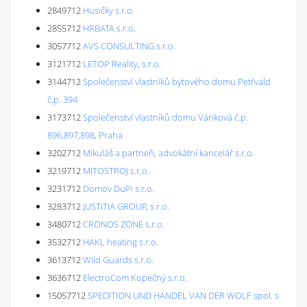
2849712
Husičky s.r.o.
2855712
HRBATA s.r.o.
3057712
AVS CONSULTING s.r.o.
3121712
LETOP Reality, s.r.o.
3144712
Společenství vlastníků bytového domu Petřvald
č.p. 394
3173712
Společenství vlastníků domu Vánková č.p.
896,897,898, Praha
3202712
Mikuláš a partneři, advokátní kancelář s.r.o.
3219712
MITOSTROJ s.r.o.
3231712
Domov DuPi s.r.o.
3283712
JUSTITIA GROUP, s.r.o.
3480712
CRONOS ZONE s.r.o.
3532712
HAKL heating s.r.o.
3613712
Wild Guards s.r.o.
3636712
ElectroCom Kopečný s.r.o.
15057712
SPEDITION UND HANDEL VAN DER WOLF spol. s