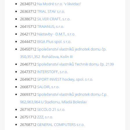
26340712
Na Modré s.r.o. 'v likvidaci'
26363712
TRIAL STAV s.r.o.
26386712
SILVER CRAFT, s.r.o.
26415712
TRAIANUS, s.r.o.
26421712
Nástavby - D.M.T., s.r.o.
26444712
BIGA Plus spol. s r.o.
26450712
Společenství vlastníků jednotek domu čp.
350,351,352 Roháčova, Kolín III
26467712
Společenství vlastníků Technik domu čp. 2139
26473712
INTERSTOFF, s.r.o.
26496712
SPORT INVEST hockey, spol. s r.o.
26687712
SALOIR, s.r.o.
26693712
Společenství vlastníků jednotek domu č.p.
962,963,964 U Stadionu, Mladá Boleslav
26716712
SECOLO 21 s.r.o.
26751712
ZZZ, s.r.o.
26768712
GENERAL COMPUTERS s.r.o.