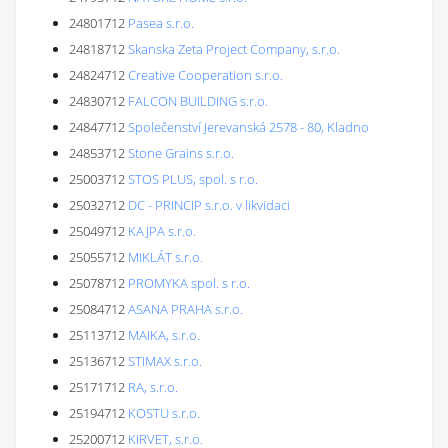
24801712
Pasea s.r.o.
24818712
Skanska Zeta Project Company, s.r.o.
24824712
Creative Cooperation s.r.o.
24830712
FALCON BUILDING s.r.o.
24847712
Společenství Jerevanská 2578 - 80, Kladno
24853712
Stone Grains s.r.o.
25003712
STOS PLUS, spol. s r.o.
25032712
DC - PRINCIP s.r.o. v likvidaci
25049712
KAJPA s.r.o.
25055712
MIKLÁT s.r.o.
25078712
PROMYKA spol. s r.o.
25084712
ASANA PRAHA s.r.o.
25113712
MAIKA, s.r.o.
25136712
STIMAX s.r.o.
25171712
RA, s.r.o.
25194712
KOSTU s.r.o.
25200712
KIRVET, s.r.o.