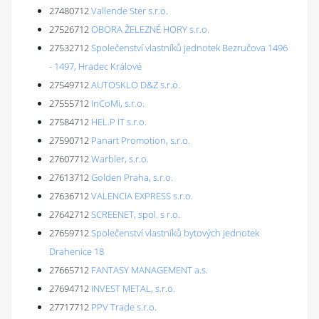
27480712
Vallende Ster s.r.o.
27526712
OBORA ŽELEZNÉ HORY s.r.o.
27532712
Společenství vlastníků jednotek Bezručova 1496
- 1497, Hradec Králové
27549712
AUTOSKLO D&Z s.r.o.
27555712
InCoMi, s.r.o.
27584712
HEL.P IT s.r.o.
27590712
Panart Promotion, s.r.o.
27607712
Warbler, s.r.o.
27613712
Golden Praha, s.r.o.
27636712
VALENCIA EXPRESS s.r.o.
27642712
SCREENET, spol. s r.o.
27659712
Společenství vlastníků bytových jednotek
Drahenice 18
27665712
FANTASY MANAGEMENT a.s.
27694712
INVEST METAL, s.r.o.
27717712
PPV Trade s.r.o.