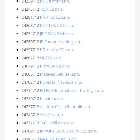
24239712
EVGRI Inter s.r.o.
24245712
TIZIX CZ s.r.o.
24251712
ProTruc CZ s.r.o.
24268712
PONTEWOOD s.r.o.
24274712
JINDRA A SYN s.r.o.
24280712
IP Energo Holding s.r.o.
24297712
P.Š. reality CZ, s.r.o.
24662712
SIBTEA s.r.o.
24679712
PRYKOV CZ s.r.o.
24685712
Matavad Servise, s.r.o.
24708712
ROAD to INTEREST s.r.o.
24714712
FU HUA International Trading, s.r.o.
24720712
Kamimo, s.r.o.
24737712
Astrium Czech Republic s.r.o.
24743712
YAN XIN s.r.o.
24772712
Tvůj lepší den s.r.o.
24789712
IMPORT CARS & SERVICES s.r.o.
24795712
NATURE HOME s.r.o.