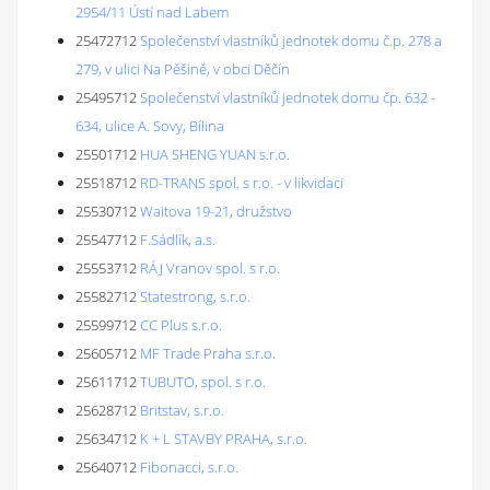
2954/11 Ústí nad Labem
25472712
Společenství vlastníků jednotek domu č.p. 278 a
279, v ulici Na Pěšině, v obci Děčín
25495712
Společenství vlastníků jednotek domu čp. 632 -
634, ulice A. Sovy, Bílina
25501712
HUA SHENG YUAN s.r.o.
25518712
RD-TRANS spol. s r.o. - v likvidaci
25530712
Waitova 19-21, družstvo
25547712
F.Sádlík, a.s.
25553712
RÁJ Vranov spol. s r.o.
25582712
Statestrong, s.r.o.
25599712
CC Plus s.r.o.
25605712
MF Trade Praha s.r.o.
25611712
TUBUTO, spol. s r.o.
25628712
Britstav, s.r.o.
25634712
K + L STAVBY PRAHA, s.r.o.
25640712
Fibonacci, s.r.o.