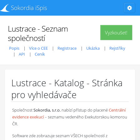
Sokordia iSpis
Lustrace - Seznam
Vyzkoušet!
společností
Popis
Více o CEE
Registrace
Ukázka
Rejstříky
API
Ceník
Lustrace - Katalog - Stránka
pro vyhledávače
Společnost
Sokordia, s.r.o.
nabízí přístup do placené
Centrální
evidence exekucí
– seznamu vedeného Exekutorskou komorou
ČR.
Software zde zobrazuje seznam VŠECH společností z