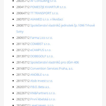
28035712
AF Consulting s.r.o.
28041712
POMESTJE KVIARTUR s.r.o.
28064712
TT TRANSPORT s.r.o.
28070712
AXAMED s.r.o. v likvidaci
28087712
Společenství vlastníků jednotek čp.1096 Trhové
Sviny
28093712
Farma Lico s.r.o.
28116712
COMBIST s.r.o.
28122712
eCAMPUS s.r.o.
28139712
DOBEGOLF s.r.o.
28145712
Společenství vlastníků pro dům 406
28168712
Convention Services Praha, a.s.
28174712
ANOBLE s.r.o.
28197712
Alsib Invest s.r.o.
28203712
P.B.O. Beta a.s.
28226712
KN&Partners s.r.o.
28232712
První kbelská s.r.o.
28249712
Level seven, s.r.o.