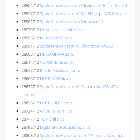
28504712
Společenství pro dům V Jezírkách 1547 v Praze 4
28527712
Společenství vlastníků RALEMI, č.p. 672, Milovice
28562712
Společenství pro dům Senovážná 2
28579712
Univers real service s.r.o.
28585712
KaReZa profi s.r.o.
28591712
Společenství vlastníků Šídlovecká 475/22
28608712
FILKO OPAVA s.r.o.
28614712
ADROIT BIKE s.r.o.
28637712
MUDr. Fussková, s.r.o.
28666712
HOTELY SRNÍ, a.s.
28672712
Společenství vlastníků Ostašovská 465, 471,
Liberec
28695712
HOTEL BERG s.r.o.
28724712
ANDERSTAV s. r. o.
28747712
TOP Grill s.r.o.
28782712
Digital life productions, s.r.o.
28805712
Společenství pro dům č.p. 144, v ulici Obránců