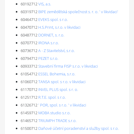
60192712
VIS, a.s.
60319712
BIPE zemědělská společnost s. r. o. ' v likvidaci'
60464712
EVEKS spol. s r.o.
60470712
H.S.Print, s.r.o. v likvidaci
60487712
DORNET, s. r.o.
60707712
IRONA s.r.o.
60736712
A - Z Stavitelství, s.r.o.
60794712
PEZET s.r.o.
60933712
Stavební firma FISP s.r.o. v likvidaci
61054712
ESSEL Bohemia, s.r.o.
61060712
TANSA spol. s r.o. v likvidaci
61170712
INVEL PLUS spol. s r. o.
61251712
R.T.E. spol. s r.o.
61326712
' POR, spol. s r.o. ' v likvidaci
61459712
MOBA studio s.r.o.
61465712
TRIUMPH TRADE s.r.o.
61500712
Daňové účetní poradenství a služby spol. s r.o.