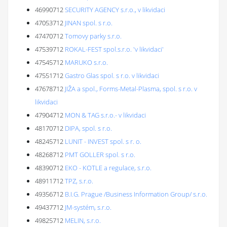
46990712
SECURITY AGENCY s.r.o., v likvidaci
47053712
JINAN spol. s r.o.
47470712
Tomovy parky s.r.o.
47539712
ROKAL-FEST spol.s.r.o. 'v likvidaci'
47545712
MARUKO s.r.o.
47551712
Gastro Glas spol. s r.o. v likvidaci
47678712
JIŽA a spol., Forms-Metal-Plasma, spol. s r.o. v
likvidaci
47904712
MON & TAG s.r.o.- v likvidaci
48170712
DIPA, spol. s r.o.
48245712
LUNIT - INVEST spol. s r. o.
48268712
PMT GOLLER spol. s r.o.
48390712
EKO - KOTLE a regulace, s.r.o.
48911712
TPZ, s.r.o.
49356712
B.I.G. Prague /Business Information Group/ s.r.o.
49437712
JM-systém, s.r.o.
49825712
MELIN, s.r.o.