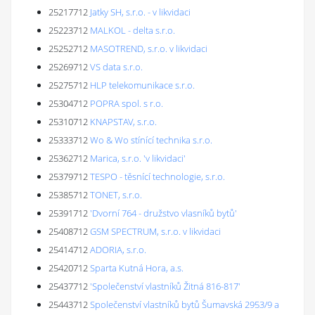
25217712
Jatky SH, s.r.o. - v likvidaci
25223712
MALKOL - delta s.r.o.
25252712
MASOTREND, s.r.o. v likvidaci
25269712
VS data s.r.o.
25275712
HLP telekomunikace s.r.o.
25304712
POPRA spol. s r.o.
25310712
KNAPSTAV, s.r.o.
25333712
Wo & Wo stínící technika s.r.o.
25362712
Marica, s.r.o. 'v likvidaci'
25379712
TESPO - těsnící technologie, s.r.o.
25385712
TONET, s.r.o.
25391712
'Dvorní 764 - družstvo vlasníků bytů'
25408712
GSM SPECTRUM, s.r.o. v likvidaci
25414712
ADORIA, s.r.o.
25420712
Sparta Kutná Hora, a.s.
25437712
'Společenství vlastníků Žitná 816-817'
25443712
Společenství vlastníků bytů Šumavská 2953/9 a