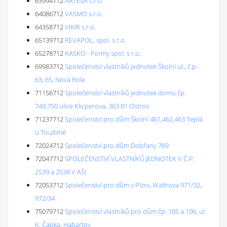
63994712
ARTESA s.r.o.
64086712
VASMO s.r.o.
64358712
VIKIR s.r.o.
65139712
REVAPOL, spol. s r.o.
65278712
KASKO - Formy spol. s r.o.
69983712
Společenství vlastníků jednotek Školní ul., č.p.
63, 65, Nová Role
71156712
Společenství vlastníků jednotek domu čp.
749,750 ulice Klicperova, 363 01 Ostrov
71237712
Společenství pro dům Školní 461,462,463 Teplá
u Toužimě
72024712
Společenství pro dům Dobřany 769
72047712
SPOLEČENSTVÍ VLASTNÍKŮ JEDNOTEK V Č.P.
2539 a 2538 V AŠI
72053712
Společenství pro dům v Plzni, Waltrova 971/32,
972/34
75079712
Společenství vlastníků pro dům čp. 105 a 106, ul.
K. Čapka, Habartov