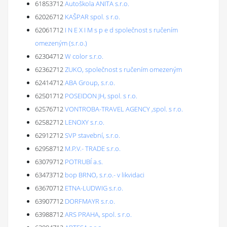
61853712
Autoškola ANITA s.r.o.
62026712
KAŠPAR spol. s r.o.
62061712
I N E X I M s p e d společnost s ručením
omezeným (s.r.o.)
62304712
W color s.r.o.
62362712
ZUKO, společnost s ručením omezeným
62414712
ABA Group, s.r.o.
62501712
POSEIDON JH, spol. s r.o.
62576712
VONTROBA-TRAVEL AGENCY ,spol. s r.o.
62582712
LENOXY s.r.o.
62912712
SVP stavební, s.r.o.
62958712
M.P.V.- TRADE s.r.o.
63079712
POTRUBÍ a.s.
63473712
bop BRNO, s.r.o.- v likvidaci
63670712
ETNA-LUDWIG s.r.o.
63907712
DORFMAYR s.r.o.
63988712
ARS PRAHA, spol. s r.o.