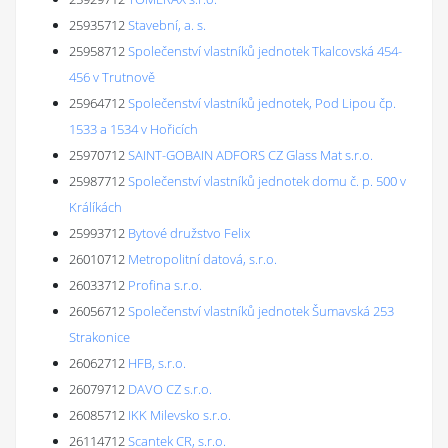
25935712
Stavební, a. s.
25958712
Společenství vlastníků jednotek Tkalcovská 454-
456 v Trutnově
25964712
Společenství vlastníků jednotek, Pod Lipou čp.
1533 a 1534 v Hořicích
25970712
SAINT-GOBAIN ADFORS CZ Glass Mat s.r.o.
25987712
Společenství vlastníků jednotek domu č. p. 500 v
Králíkách
25993712
Bytové družstvo Felix
26010712
Metropolitní datová, s.r.o.
26033712
Profina s.r.o.
26056712
Společenství vlastníků jednotek Šumavská 253
Strakonice
26062712
HFB, s.r.o.
26079712
DAVO CZ s.r.o.
26085712
IKK Milevsko s.r.o.
26114712
Scantek CR, s.r.o.