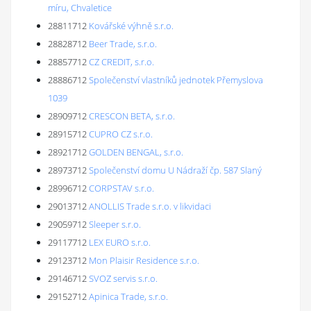
míru, Chvaletice
28811712
Kovářské výhně s.r.o.
28828712
Beer Trade, s.r.o.
28857712
CZ CREDIT, s.r.o.
28886712
Společenství vlastníků jednotek Přemyslova
1039
28909712
CRESCON BETA, s.r.o.
28915712
CUPRO CZ s.r.o.
28921712
GOLDEN BENGAL, s.r.o.
28973712
Společenství domu U Nádraží čp. 587 Slaný
28996712
CORPSTAV s.r.o.
29013712
ANOLLIS Trade s.r.o. v likvidaci
29059712
Sleeper s.r.o.
29117712
LEX EURO s.r.o.
29123712
Mon Plaisir Residence s.r.o.
29146712
SVOZ servis s.r.o.
29152712
Apinica Trade, s.r.o.