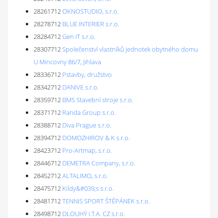
28261712
OKNOSTUDIO, s.r.o.
28278712
BLUE INTERIER s.r.o.
28284712
Gen IT s.r.o.
28307712
Společenství vlastníků jednotek obytného domu
U Mincovny 86/7, Jihlava
28336712
Pstavby, družstvo
28342712
DANIVE s.r.o.
28359712
BMS Stavební stroje s.r.o.
28371712
Randa Group s.r.o.
28388712
Diva Prague s.r.o.
28394712
DOMOZHIROV & K s.r.o.
28423712
Pro-Artmap, s.r.o.
28446712
DEMETRA Company, s.r.o.
28452712
ALTALIMO, s.r.o.
28475712
Kildy&#039;s s.r.o.
28481712
TENNIS SPORT ŠTĚPÁNEK s.r.o.
28498712
DLOUHÝ I.T.A. CZ s.r.o.