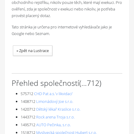
obchodního rejstříku, nikoliv pouze těch, které mají exekuci. Pro
ověření, zda je společnost v exekuci nebo nikoliv, je potřeba
provést placený dotaz.
Tato stránka je určena pro internetové vyhledávače jako je
Google nebo Seznam.
»
Zpět na Lustrace
Přehled společností
(...
712
)
575712
CHD Pat a.s.'v likvidaci'
1408712
Limonádový Joe s.r.o.
1420712
Dětský lékař Kraslice s.r.o.
1443712
Rock arena Troja s.r.o.
1495712
AUTO Pečinka, s.r.o.
1518712
Myslivecká společnost Hubert s.r.o.