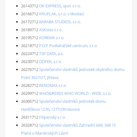
26143712
OK EXPRESS, spol. s r.o.
26166712
KRUPLAK, s.r.o. v likvidaci
26172712
BARABA STUDIOS, s.r.o.
26189712
ASKstav s.r.o.
26195712
KOREMA s.r.o.
26218712
P.O.P. Podlahářské centrum, s.r.o.
26224712
TSP DATA, a.s.
26230712
DOFEK, s.r.o.
26276712
Společenství vlastníků jednotek obytného domu
Polní 3627/27, Jihlava
26282712
RENOMAX s.r.o.
26299712
WHO&#039;S WHO WORLD - WIDE, s.r.o.
26305712
Společenství vlastníků jednotek domu
Havlíčkova 1276, 1277,Otrokovice
26311712
Filipenský s.r.o.
26328712
Společenství vlastníků Zahradní 649, 348 15
Planá u Mariánských Lázní