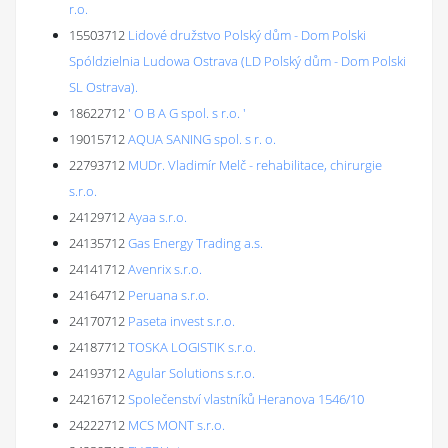
r.o.
15503712
Lidové družstvo Polský dům - Dom Polski
Spóldzielnia Ludowa Ostrava (LD Polský dům - Dom Polski
SL Ostrava).
18622712
' O B A G spol. s r.o. '
19015712
AQUA SANING spol. s r. o.
22793712
MUDr. Vladimír Melč - rehabilitace, chirurgie
s.r.o.
24129712
Ayaa s.r.o.
24135712
Gas Energy Trading a.s.
24141712
Avenrix s.r.o.
24164712
Peruana s.r.o.
24170712
Paseta invest s.r.o.
24187712
TOSKA LOGISTIK s.r.o.
24193712
Agular Solutions s.r.o.
24216712
Společenství vlastníků Heranova 1546/10
24222712
MCS MONT s.r.o.