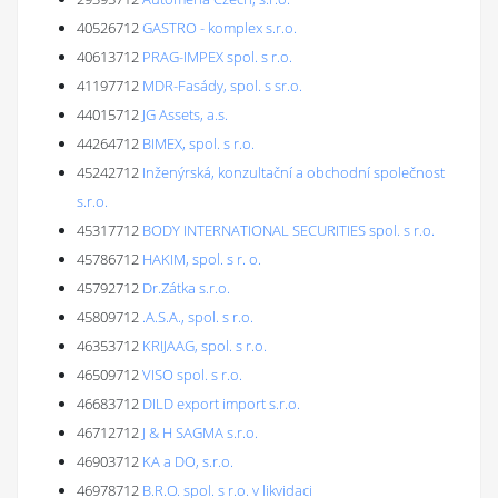
40526712
GASTRO - komplex s.r.o.
40613712
PRAG-IMPEX spol. s r.o.
41197712
MDR-Fasády, spol. s sr.o.
44015712
JG Assets, a.s.
44264712
BIMEX, spol. s r.o.
45242712
Inženýrská, konzultační a obchodní společnost
s.r.o.
45317712
BODY INTERNATIONAL SECURITIES spol. s r.o.
45786712
HAKIM, spol. s r. o.
45792712
Dr.Zátka s.r.o.
45809712
.A.S.A., spol. s r.o.
46353712
KRIJAAG, spol. s r.o.
46509712
VISO spol. s r.o.
46683712
DILD export import s.r.o.
46712712
J & H SAGMA s.r.o.
46903712
KA a DO, s.r.o.
46978712
B.R.O. spol. s r.o. v likvidaci