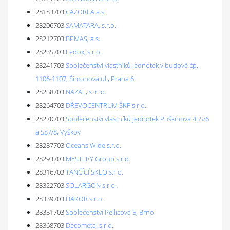
28183703
CAZORLA a.s.
28206703
SAMATARA, s.r.o.
28212703
BPMAS, a.s.
28235703
Ledox, s.r.o.
28241703
Společenství vlastníků jednotek v budově čp.
1106-1107, Šimonova ul., Praha 6
28258703
NAZAL, s. r. o.
28264703
DŘEVOCENTRUM ŠKF s.r.o.
28270703
Společenství vlastníků jednotek Puškinova 455/6
a 587/8, Vyškov
28287703
Oceans Wide s.r.o.
28293703
MYSTERY Group s.r.o.
28316703
TANČÍCÍ SKLO s.r.o.
28322703
SOLARGON s.r.o.
28339703
HAKOR s.r.o.
28351703
Společenství Pellicova 5, Brno
28368703
Decometal s.r.o.