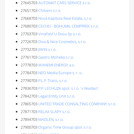
27645703
AUTOMAT CARS SERVICE s.r.o.
27651703
Chilvers s.r.o.
27668703
Nová Kapitola Real Estate, s.r.o.
27680703
CECHO - BOHUMIL CEMPÍREK s.r.o.
27703703
Vinařství U Dvou lip s.r.o.
27726703
Diva & Nice Cosmetics, s.r.o.
27732703
JIWIN s.r.o.
27761703
Gastro Moheka s.r.o.
27778703
WANEMI ENERGY a.s.
27784703
NEO Media Europe s. r. o.
27790703
P.L.P. Trans, s.r.o.
27836703
P.P. LECHUZA spol. s r.o. 'v likvidaci'
27842703
Legal Entity Unit s.r.o.
27865703
UNITED TRADE CONSALTING COMPANY s.r.o.
27871703
RELAX SLAPY s.r.o.
27894703
MADLEN, s.r.o.
27900703
Organic Time Group spol. s r.o.