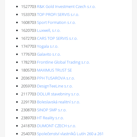
1527703
R&K Gold Investment Czech s.r.o.
1533703
TOP PROFI SERVIS s.r.o.
1608703
Sport Formation s.r.o.
1620703
Luxwell, s.r.o.
1672703
CARS TOP SERVIS s.r.o.
1747703
Yogala s.r.o.
1776703
Galavito s.r.o.
1782703
Frontline Global Trading s.r.o.
1805703
MAXIMUS TRUST SE
2036703
PPH TUSAROVA s.r.o.
2059703
DesignTeeLine s.r.o.
2117703
DOLUR stavebniny s.r.o.
2291703
Boleslavská realitní s.r.o.
2308703
SINOP SMP s.r.o.
2389703
HT Reality s.r.o.
2418703
DUMONT CZECH s.r.o.
2540703
Společenství vlastníků Lutín 260 a 261