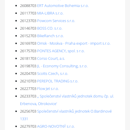
26088703
ERT Automotive Bohemia s.r.o.
26117703
MIA-LIBRA s.r.o.
26123703
Powcom Services s.r.o.
26146703
BOSS CO. s.r.o.
26152703
BikeRanch s.r.o.
26169703
Omsk - Moskva - Praha export - import s.r.o.
26175703
PONTES AGENCY, spol. s r.o.
26181703
Corso Court, a.s.
26198703
JL - Economy Consulting, s.r.o.
26204703
Scotts Czech, s.r.o.
26210703
PEREPOL TRADING s.r.o.
26227703
Flow Jet s.r.o.
26233703
,, Společenství vlastníků jednotek domu čp. ul.
Erbenova, Otrokovice'
26256703
Společenství vlastníků jednotek O.Bardinové
1331
26279703
AGRO-NOVOTNÝ s.r.o.