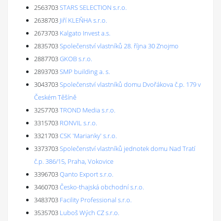
2563703
STARS SELECTION s.r.o.
2638703
Jiří KLEŇHA s.r.o.
2673703
Kalgato Invest a.s.
2835703
Společenství vlastníků 28. října 30 Znojmo
2887703
GKOB s.r.o.
2893703
SMP building a. s.
3043703
Společenství vlastníků domu Dvořákova č.p. 179 v
Českém Těšíně
3257703
TROND Media s.r.o.
3315703
RONVIL s.r.o.
3321703
CSK 'Marianky' s.r.o.
3373703
Společenství vlastníků jednotek domu Nad Tratí
č.p. 386/15, Praha, Vokovice
3396703
Qanto Export s.r.o.
3460703
Česko-thajská obchodní s.r.o.
3483703
Facility Professional s.r.o.
3535703
Luboš Wých CZ s.r.o.