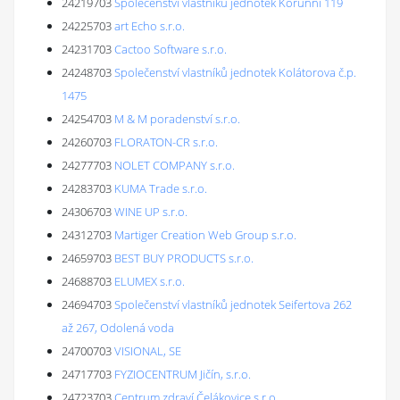
24219703
Společenství vlastníků jednotek Korunní 119
24225703
art Echo s.r.o.
24231703
Cactoo Software s.r.o.
24248703
Společenství vlastníků jednotek Kolátorova č.p.
1475
24254703
M & M poradenství s.r.o.
24260703
FLORATON-CR s.r.o.
24277703
NOLET COMPANY s.r.o.
24283703
KUMA Trade s.r.o.
24306703
WINE UP s.r.o.
24312703
Martiger Creation Web Group s.r.o.
24659703
BEST BUY PRODUCTS s.r.o.
24688703
ELUMEX s.r.o.
24694703
Společenství vlastníků jednotek Seifertova 262
až 267, Odolená voda
24700703
VISIONAL, SE
24717703
FYZIOCENTRUM Jičín, s.r.o.
24723703
Centrum zdraví Čelákovice s.r.o.