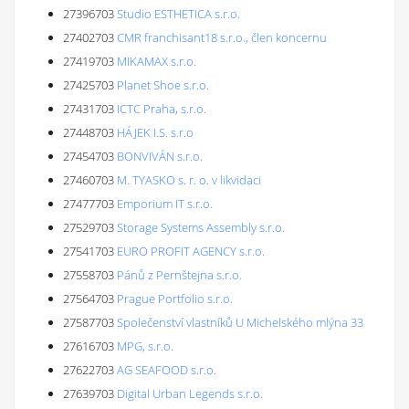
27396703
Studio ESTHETICA s.r.o.
27402703
CMR franchisant18 s.r.o., člen koncernu
27419703
MIKAMAX s.r.o.
27425703
Planet Shoe s.r.o.
27431703
ICTC Praha, s.r.o.
27448703
HÁJEK I.S. s.r.o
27454703
BONVIVÁN s.r.o.
27460703
M. TYASKO s. r. o. v likvidaci
27477703
Emporium IT s.r.o.
27529703
Storage Systems Assembly s.r.o.
27541703
EURO PROFIT AGENCY s.r.o.
27558703
Pánů z Pernštejna s.r.o.
27564703
Prague Portfolio s.r.o.
27587703
Společenství vlastníků U Michelského mlýna 33
27616703
MPG, s.r.o.
27622703
AG SEAFOOD s.r.o.
27639703
Digital Urban Legends s.r.o.