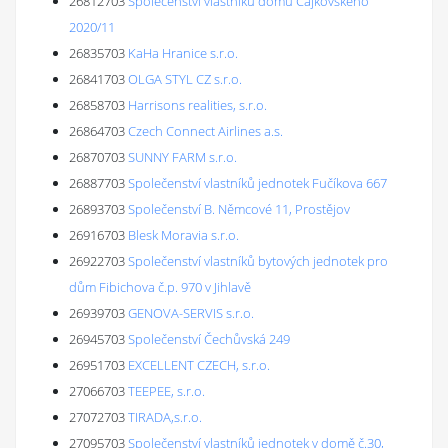
26812703
Společenství vlastníků domu Čajkovského
2020/11
26835703
KaHa Hranice s.r.o.
26841703
OLGA STYL CZ s.r.o.
26858703
Harrisons realities, s.r.o.
26864703
Czech Connect Airlines a.s.
26870703
SUNNY FARM s.r.o.
26887703
Společenství vlastníků jednotek Fučíkova 667
26893703
Společenství B. Němcové 11, Prostějov
26916703
Blesk Moravia s.r.o.
26922703
Společenství vlastníků bytových jednotek pro
dům Fibichova č.p. 970 v Jihlavě
26939703
GENOVA-SERVIS s.r.o.
26945703
Společenství Čechůvská 249
26951703
EXCELLENT CZECH, s.r.o.
27066703
TEEPEE, s.r.o.
27072703
TIRADA,s.r.o.
27095703
Společenství vlastníků jednotek v domě č.30,