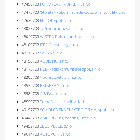
47450703
FORMPLAST PURKERT, s.r.o.
47473703
'Stoletá'- kulturní středisko, spol. s r.o. v likvidaci
47670703
FLIPOL spol. s r. o.
48028703
T/Production, spol. s r.o.
48040703
WISTRA Polsterland spol. s r.o.
48109703
iTEP Consulting, s.r.o.
48115703
SAFRA s. r. o.
48150703
AUDIS HC, s.r.o.
48173703
RCD Radiokomunikace spol. s r. o.
48202703
Vodní stavitelství, s.r.o.
48532703
RM SERVIS s.r.o.
48584703
A & P,spol. s r.o.
48590703
Tong Fa s. r. o. v likvidaci
49197703
SOKOLOVSKÁ ELEKTRO FIRMA, spol. s r.o.
49446703
AMBERG Engineering Brno, a.s.
49452703
ZEOS VESCE, s.r.o.
49614703
AUTOPORT, s.r.o.