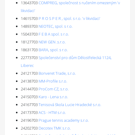
13643703
COMPREG, společnost s ručením omezeným 'v
likvidaci'
14615703
P R O S P E R , spol. s r.o. 'v likvidaci'
14893703
NEOTEC, spol. s r.o.
15043703
F E B A spol. s r.o.
18127703
NEW GEN .s.r.o.
18631703
BARA, spol. s r.o.
22773703
Společenství pro dům Dělostřelecká 1124,
Liberec
24121703
Bonveret Trade, s.r.o.
24138703
MM-Profile s.r.o.
24144703
ProCom CZ, s.r.o.
24150703
Karo - Lena s.r.o.
24167703
Tenisová škola Lucie Hradecké s.r.o.
24173703
ACS - HTM s.r.o.
24196703
Prague tennis academy s.r.o.
24202703
Decotex TMK s.r.o.