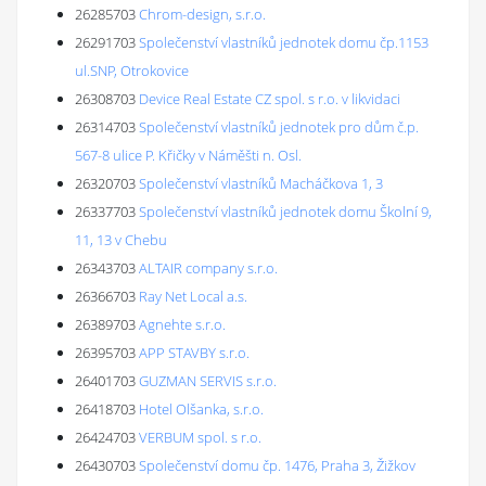
26285703
Chrom-design, s.r.o.
26291703
Společenství vlastníků jednotek domu čp.1153
ul.SNP, Otrokovice
26308703
Device Real Estate CZ spol. s r.o. v likvidaci
26314703
Společenství vlastníků jednotek pro dům č.p.
567-8 ulice P. Křičky v Náměšti n. Osl.
26320703
Společenství vlastníků Macháčkova 1, 3
26337703
Společenství vlastníků jednotek domu Školní 9,
11, 13 v Chebu
26343703
ALTAIR company s.r.o.
26366703
Ray Net Local a.s.
26389703
Agnehte s.r.o.
26395703
APP STAVBY s.r.o.
26401703
GUZMAN SERVIS s.r.o.
26418703
Hotel Olšanka, s.r.o.
26424703
VERBUM spol. s r.o.
26430703
Společenství domu čp. 1476, Praha 3, Žižkov