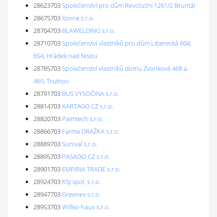
28623703
Společenství pro dům Revoluční 1261/2 Bruntál
28675703
Xzone s.r.o.
28704703
BLAWELDING s.r.o.
28710703
Společenství vlastníků pro dům Liberecká 604,
654, Hrádek nad Nisou
28785703
Společenství vlastníků domu Zvonková 468 a
469, Trutnov
28791703
BUS VYSOČINA s.r.o.
28814703
KARTAGO CZ s.r.o.
28820703
Palmtech s.r.o.
28866703
Farma DRAŽKA s.r.o.
28889703
Sunival s.r.o.
28895703
PASADO CZ s.r.o.
28901703
EMPIRIA TRADE s.r.o.
28924703
KSJ spol. s r.o.
28947703
Greenex s.r.o.
28953703
Willko-haus s.r.o.