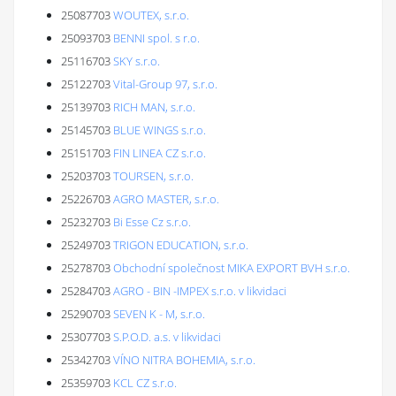
25087703
WOUTEX, s.r.o.
25093703
BENNI spol. s r.o.
25116703
SKY s.r.o.
25122703
Vital-Group 97, s.r.o.
25139703
RICH MAN, s.r.o.
25145703
BLUE WINGS s.r.o.
25151703
FIN LINEA CZ s.r.o.
25203703
TOURSEN, s.r.o.
25226703
AGRO MASTER, s.r.o.
25232703
Bi Esse Cz s.r.o.
25249703
TRIGON EDUCATION, s.r.o.
25278703
Obchodní společnost MIKA EXPORT BVH s.r.o.
25284703
AGRO - BIN -IMPEX s.r.o. v likvidaci
25290703
SEVEN K - M, s.r.o.
25307703
S.P.O.D. a.s. v likvidaci
25342703
VÍNO NITRA BOHEMIA, s.r.o.
25359703
KCL CZ s.r.o.