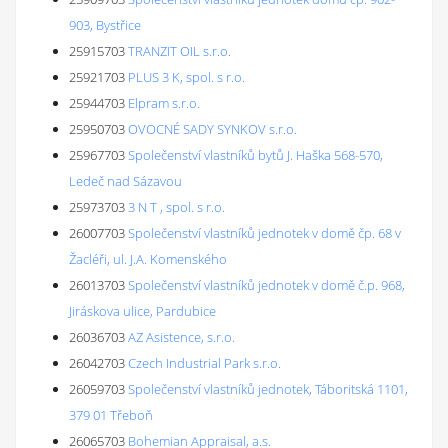
903, Bystřice
25915703
TRANZIT OIL s.r.o.
25921703
PLUS 3 K, spol. s r.o.
25944703
Elpram s.r.o.
25950703
OVOCNÉ SADY SYNKOV s.r.o.
25967703
Společenství vlastníků bytů J. Haška 568-570,
Ledeč nad Sázavou
25973703
3 N T , spol. s r.o.
26007703
Společenství vlastníků jednotek v domě čp. 68 v
Žacléři, ul. J.A. Komenského
26013703
Společenství vlastníků jednotek v domě č.p. 968,
Jiráskova ulice, Pardubice
26036703
AZ Asistence, s.r.o.
26042703
Czech Industrial Park s.r.o.
26059703
Společenství vlastníků jednotek, Táboritská 1101,
379 01 Třeboň
26065703
Bohemian Appraisal, a.s.