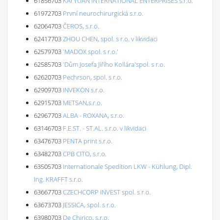
61856703
KAI YUAN INTERNATIONAL ENTERPRISES s.r.o.
61972703
První neurochirurgická s.r.o.
62064703
ČEROS, s.r.o.
62417703
ZHOU CHEN, spol. s r.o. v likvidaci
62579703
'MADOX spol. s r.o.'
62585703
'Dům Josefa Jiřího Kollára'spol. s r.o.
62620703
Pechrson, spol. s r.o.
62909703
INVEKON s.r.o.
62915703
METSAN,s.r.o.
62967703
ALBA - ROXANA, s.r.o.
63146703
F.E.ST. - ST.AL. s.r.o. v likvidaci
63476703
PENTA print s.r.o.
63482703
CPB CITO, s.r.o.
63505703
Internationale Spedition LKW - Kühlung, Dipl.
Ing. KRAFFT s.r.o.
63667703
CZECHCORP INVEST spol. s r.o.
63673703
JESSICA, spol. s r.o.
63980703
De Chirico, s.r.o.