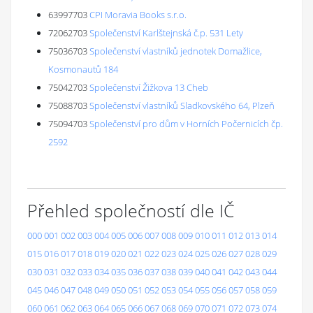
63997703
CPI Moravia Books s.r.o.
72062703
Společenství Karlštejnská č.p. 531 Lety
75036703
Společenství vlastníků jednotek Domažlice,
Kosmonautů 184
75042703
Společenství Žižkova 13 Cheb
75088703
Společenství vlastníků Sladkovského 64, Plzeň
75094703
Společenství pro dům v Horních Počernicích čp.
2592
Přehled společností dle IČ
000
001
002
003
004
005
006
007
008
009
010
011
012
013
014
015
016
017
018
019
020
021
022
023
024
025
026
027
028
029
030
031
032
033
034
035
036
037
038
039
040
041
042
043
044
045
046
047
048
049
050
051
052
053
054
055
056
057
058
059
060
061
062
063
064
065
066
067
068
069
070
071
072
073
074