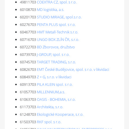
49811703
COEXTRA CZ, spol. s r.o.
60108703
MD logistika, a.s.
60201703
STUDIO MIRAGE, spol.s.r.o.
60276703
PENTA PLUS spol. s r.o.
60467703
HMT Metall-Technik s.r.o.
60716703
UNGO BOX ZLÍN ČR, s.r.o.
60722703
BD Zborovce, družstvo
60739703
J-GROUP, spol. s r.o.
60745703
TARGET TRADING, s.r.o.
60826703
EMT České Budějovice, spol. s r.o. v likvidaci
60849703
Z + G, s.r.o. v likvidaci
60913703
PILA KLEIN spol. s r.o.
61057703
MILLENNIUM,a.s.
61063703
OASIS - BOHEMIA, s.r.o.
61173703
Architekta, s.r.o.
61248703
Ekologické Kooperace, s.r.o.
61503703
RKF spol. s r.o.