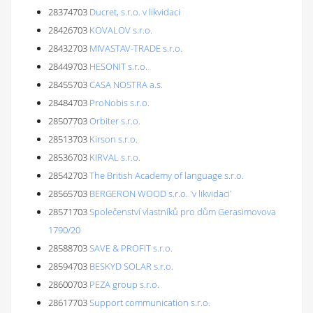
28374703
Ducret, s.r.o. v likvidaci
28426703
KOVALOV s.r.o.
28432703
MIVASTAV-TRADE s.r.o.
28449703
HESONIT s.r.o.
28455703
CASA NOSTRA a.s.
28484703
ProNobis s.r.o.
28507703
Orbiter s.r.o.
28513703
Kirson s.r.o.
28536703
KIRVAL s.r.o.
28542703
The British Academy of language s.r.o.
28565703
BERGERON WOOD s.r.o. 'v likvidaci'
28571703
Společenství vlastníků pro dům Gerasimovova
1790/20
28588703
SAVE & PROFIT s.r.o.
28594703
BESKYD SOLAR s.r.o.
28600703
PEZA group s.r.o.
28617703
Support communication s.r.o.