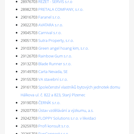
28976703
REZET - SERVIS s.r.o
28982703
PRETALA COMPANY, s.r.o.
29016703
Faranel s.r.o.
29022703
AVATARA s.r.o.
29045703
Carnival s.r.o.
29051703
Sutra Property, s.r.o.
29103703
Green angel hoang kim, s.r.o.
29126703
Rainbow Gum s.r.o.
29132703
Blade Runner s.r.o.
29149703
Carta Nevada, SE
29155703
VA stavební s.r.o.
29161703
Společenství vlastníků bytových jednotek domu
Hálkova ul. č. 822 a 823, Starý Plzenec
29190703
ČERNÍK s.r.o.
29207703
Ústav vzdělávání a výzkumu, a.s.
29242703
FLOPPY Solutions s.r.o. v likvidaci
29259703
Profi konsult s.r.o.
29265703
PanConnect s.r.o.