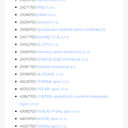
29271703
EP&U s.r.o.
29288703
JUMAS s.r.o.
29294703
Sensum s.r.o.
29300703
Společenství vlastníků domu Kotlářská 33
29317703
Autodíly T.C.B., s.r.o.
29352703
ALLCITY s.r.o.
29369703
Harmony servis distribuční, s.r.o.
29375703
GYNEKOLOGIE Chrenková s.r.o.
29381703
Peribsen enterprise a.s.
29398703
GLASSAGE, s.r.o.
40228703
STATOMI, spol. s r.o.
40755703
'POLARI' spol. s r.o.
42867703
COMTRIX, společnost s ručením omezeným
/spol. s r.o./
43000703
P.KOLAK-Praha, spol. s r.o.
44018703
EKOFIR, spol. s r.o.
44267703
Pařížská spol.s r.o.