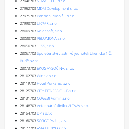
27946703
STIVALETTO s.r.o.
27952703
MDM Development s.r.o.
27975703
Penzion Rudolf II. s.r.o.
27998703
LIXPAR s.r.o.
28009703
Koldasoft, s.r.o.
28038703
PELUMONA s.r.o.
28050703
1155, s.r.o.
28067703
Společenství vlastníků jednotek Lhenická 1 Č.
Budějovice
28073703
EKOS VYSOČINA, s.r.o.
28102703
Winela s.r.o.
28119703
Hotel Purkarec, s.r.o.
28125703
CITY FITNESS CLUB s.r.o.
28131703
COGEBI Admin s.r.o.
28148703
Veterinární klinika VLTAVA s.r.o.
28154703
DPIs s.r.o.
28160703
SORGE Praha, a.s.
28177703
ASIA DUNYO s.r.o.