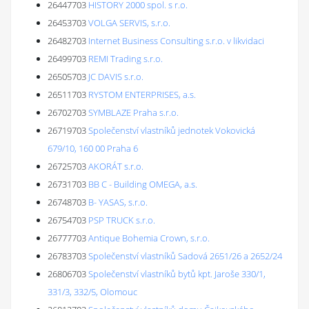
26447703
HISTORY 2000 spol. s r.o.
26453703
VOLGA SERVIS, s.r.o.
26482703
Internet Business Consulting s.r.o. v likvidaci
26499703
REMI Trading s.r.o.
26505703
JC DAVIS s.r.o.
26511703
RYSTOM ENTERPRISES, a.s.
26702703
SYMBLAZE Praha s.r.o.
26719703
Společenství vlastníků jednotek Vokovická
679/10, 160 00 Praha 6
26725703
AKORÁT s.r.o.
26731703
BB C - Building OMEGA, a.s.
26748703
B- YASAS, s.r.o.
26754703
PSP TRUCK s.r.o.
26777703
Antique Bohemia Crown, s.r.o.
26783703
Společenství vlastníků Sadová 2651/26 a 2652/24
26806703
Společenství vlastníků bytů kpt. Jaroše 330/1,
331/3, 332/5, Olomouc