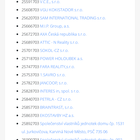
25591703
V.C.E., s.r.o.
25608703
VGU KOKISTADOR s.r.o.
25620703
SAM INTERNATIONAL TRADING s.r.o.
25666703
M.I.P. Group, a.s.
25672703
AXA Česká republika s.r.o.
25689703
ATTIC - N Reality s.r.o.
25701703
SOKOL-CZ s.r.o.
25718703
POWER HOLOUBEK a.s.
25747703
FARA REALITY,s.r.o.
25753703
1.SAVRO s.r.o.
25782703
JANCOOP, s.r.o.
25828703
INTERES in, spol. s r.o.
25840703
PETRLA - CZ s.r.o.
25857703
BRAINTRAST, s.r.o.
25863703
EKOSTAVBY HZ a.s.
25892703
Společenství vlastníků jednotek domu čp. 1531
ul. Jurkovičova, Karviná Nové Město, PSČ 735 06
25909703
Společenství vlastníků jednotek domu čp. 902-