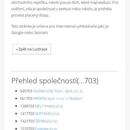
obchodního rejstříku, nikoliv pouze těch, které mají exekuci. Pro
ověření, zda je společnost v exekuci nebo nikoliv, je potřeba
provést placený dotaz.
Tato stránka je určena pro internetové vyhledávače jako je
Google nebo Seznam.
»
Zpět na Lustrace
Přehled společností
(...
703
)
549703
'Golden City Tour', spol. s r. o.
561703
PROFEX spol. s r.o.' v likvidaci '
1388703
NELY Invest s.r.o.
1417703
SERTAVIX s.r.o.
1423703
ŠEHNAZ s.r.o.
1510703
Foamax s.r.o.