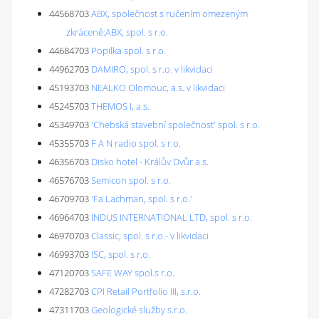
44568703
ABX, společnost s ručením omezeným
zkráceně:ABX, spol. s r.o.
44684703
Popilka spol. s r.o.
44962703
DAMIRO, spol. s r.o. v likvidaci
45193703
NEALKO Olomouc, a.s. v likvidaci
45245703
THEMOS I, a.s.
45349703
'Chebská stavební společnost' spol. s r.o.
45355703
F A N radio spol. s r.o.
46356703
Disko hotel - Králův Dvůr a.s.
46576703
Semicon spol. s r.o.
46709703
'Fa Lachman, spol. s r.o.'
46964703
INDUS INTERNATIONAL LTD, spol. s r.o.
46970703
Classic, spol. s r.o.- v likvidaci
46993703
ISC, spol. s r.o.
47120703
SAFE WAY spol.s r.o.
47282703
CPI Retail Portfolio III, s.r.o.
47311703
Geologické služby s.r.o.