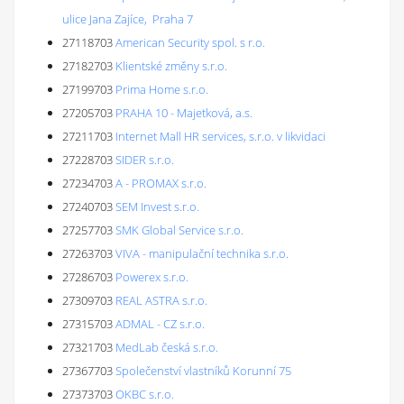
ulice Jana Zajíce, Praha 7
27118703
American Security spol. s r.o.
27182703
Klientské změny s.r.o.
27199703
Prima Home s.r.o.
27205703
PRAHA 10 - Majetková, a.s.
27211703
Internet Mall HR services, s.r.o. v likvidaci
27228703
SIDER s.r.o.
27234703
A - PROMAX s.r.o.
27240703
SEM Invest s.r.o.
27257703
SMK Global Service s.r.o.
27263703
VIVA - manipulační technika s.r.o.
27286703
Powerex s.r.o.
27309703
REAL ASTRA s.r.o.
27315703
ADMAL - CZ s.r.o.
27321703
MedLab česká s.r.o.
27367703
Společenství vlastníků Korunní 75
27373703
OKBC s.r.o.