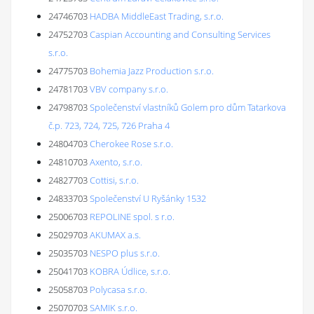
24746703
HADBA MiddleEast Trading, s.r.o.
24752703
Caspian Accounting and Consulting Services
s.r.o.
24775703
Bohemia Jazz Production s.r.o.
24781703
VBV company s.r.o.
24798703
Společenství vlastníků Golem pro dům Tatarkova
č.p. 723, 724, 725, 726 Praha 4
24804703
Cherokee Rose s.r.o.
24810703
Axento, s.r.o.
24827703
Cottisi, s.r.o.
24833703
Společenství U Ryšánky 1532
25006703
REPOLINE spol. s r.o.
25029703
AKUMAX a.s.
25035703
NESPO plus s.r.o.
25041703
KOBRA Údlice, s.r.o.
25058703
Polycasa s.r.o.
25070703
SAMIK s.r.o.