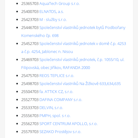
25365703
AquaTech Group s.r.o.
25400703
ELNATOS, a.s.
25423703
M - služby s.r.o.
25446703
Společenství vlastníků jednotek bytů Podbořany
Komenského čp. 698
25452703
Společenství vlastníků jednotek v domě č.p. 4253
a č.p. 4254, Jablonec n. Nisou
25469703
Společenství vlastníků jednotek, č.p. 1055/10, ul.
Filipovská, obec Jiříkov, RAFANDA 2000
25475703
REOS TEPLICE s.r.o.
25498703
Společenství vlastníků Na Žižkově 633,634,635
25504703
fa. ATTICK CZ, s.r.o.
25527703
DAFINA COMPANY s.r.o.
25533703
DELVIN, s.r.o.
25556703
PMPH, spol. s r.o.
25562703
SPORT CENTRUM APOLLO, s.r.o.
25579703
SEZAKO Prostějov s.r.o.