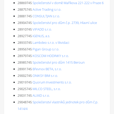
28869745
Společenství v domě Maříkova 221-222 v Praze 6
28875745
Active Trading s.r.o.
28881745
CONSULTJAN s.r.o.
28904745
Společenství pro dům č.p. 2739, Hlavní ulice
28910745
VIPADD s.r.o.
28927745
IGENUS, a.s.
28933745
Lambdeo s.r.o. v likvidaci
28956745
Pigan Group s.r.o.
28979745
KOSCOM HODINKY s.r.o.
28985745
Společenství pro dům 1415 Beroun
28991745
Břevnov BETA, s.r.o.
29002745
ONIKSY BIM s.r.o.
29019745
Quorum Investments s.r.o.
29025745
MILCO STEEL, s.r.o.
29031745
ALIXID s.r.o.
29048745
Společenství vlastníků jednotek pro dům č.p.
1414/4