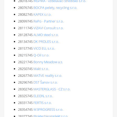
28018745
INSPIRA - vzdělávací středisko s.r.o.
28076745
BOCPA pelety, recycling s.r.o.
28082745
KAPEX s.r.o.
28099745
RePo - Partner s.r.o.
28111745
VIZAVI Consult s.r.o.
28128745
ALMO steel s.r.o.
28134745
DK PROLES s.r.o.
28157745
VICO EU, s.r.o.
28215745
Q-Oil s.r.o.
28221745
Bonny Meadow a.s.
28250745
Makt s.r.o.
28267745
MATVE reality s.r.o.
28296745
DST Šanov s.r.o.
28302745
MASTERGLASS - CZ s.r.o.
28325745
ELEON, s.r.o.
28331745
FERTIS s.r.o.
28354745
W3PROGRESS s.r.o.
28377745
Bloktechkomplekt s.r.o.