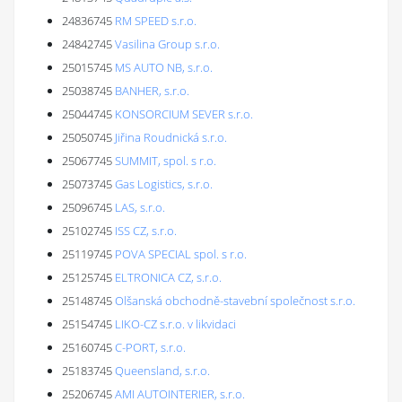
24836745
RM SPEED s.r.o.
24842745
Vasilina Group s.r.o.
25015745
MS AUTO NB, s.r.o.
25038745
BANHER, s.r.o.
25044745
KONSORCIUM SEVER s.r.o.
25050745
Jiřina Roudnická s.r.o.
25067745
SUMMIT, spol. s r.o.
25073745
Gas Logistics, s.r.o.
25096745
LAS, s.r.o.
25102745
ISS CZ, s.r.o.
25119745
POVA SPECIAL spol. s r.o.
25125745
ELTRONICA CZ, s.r.o.
25148745
Olšanská obchodně-stavební společnost s.r.o.
25154745
LIKO-CZ s.r.o. v likvidaci
25160745
C-PORT, s.r.o.
25183745
Queensland, s.r.o.
25206745
AMI AUTOINTERIER, s.r.o.