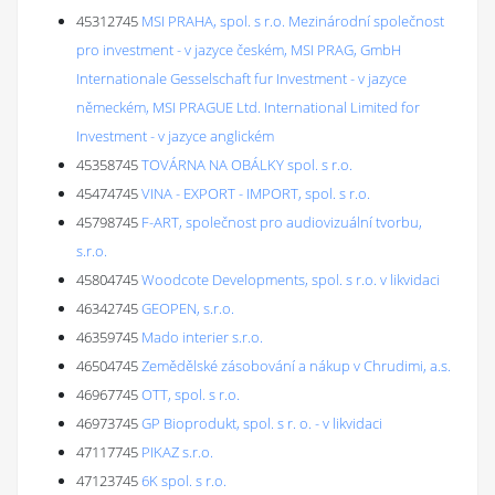
45312745
MSI PRAHA, spol. s r.o. Mezinárodní společnost
pro investment - v jazyce českém, MSI PRAG, GmbH
Internationale Gesselschaft fur Investment - v jazyce
německém, MSI PRAGUE Ltd. International Limited for
Investment - v jazyce anglickém
45358745
TOVÁRNA NA OBÁLKY spol. s r.o.
45474745
VINA - EXPORT - IMPORT, spol. s r.o.
45798745
F-ART, společnost pro audiovizuální tvorbu,
s.r.o.
45804745
Woodcote Developments, spol. s r.o. v likvidaci
46342745
GEOPEN, s.r.o.
46359745
Mado interier s.r.o.
46504745
Zemědělské zásobování a nákup v Chrudimi, a.s.
46967745
OTT, spol. s r.o.
46973745
GP Bioprodukt, spol. s r. o. - v likvidaci
47117745
PIKAZ s.r.o.
47123745
6K spol. s r.o.