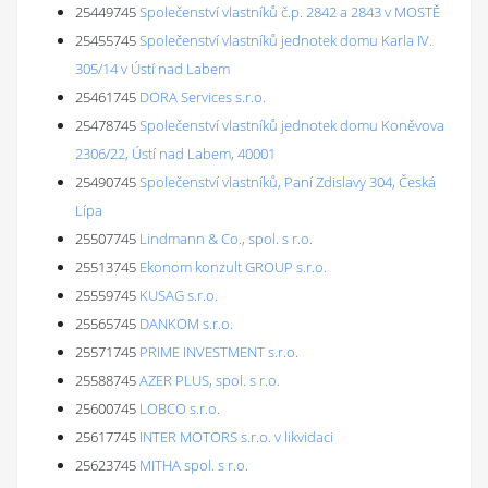
25449745
Společenství vlastníků č.p. 2842 a 2843 v MOSTĚ
25455745
Společenství vlastníků jednotek domu Karla IV.
305/14 v Ústí nad Labem
25461745
DORA Services s.r.o.
25478745
Společenství vlastníků jednotek domu Koněvova
2306/22, Ústí nad Labem, 40001
25490745
Společenství vlastníků, Paní Zdislavy 304, Česká
Lípa
25507745
Lindmann & Co., spol. s r.o.
25513745
Ekonom konzult GROUP s.r.o.
25559745
KUSAG s.r.o.
25565745
DANKOM s.r.o.
25571745
PRIME INVESTMENT s.r.o.
25588745
AZER PLUS, spol. s r.o.
25600745
LOBCO s.r.o.
25617745
INTER MOTORS s.r.o. v likvidaci
25623745
MITHA spol. s r.o.