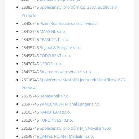
28383745
Společenství pro dům č.p. 2387, Budilova 8,
Praha 8
28406745
Plzeň Real Estate s.r.o. v likvidaci
28412745
MAAS NL s.r.o.
28429745
TRASKONT s.r.o.
28435745
Regoal & Pungate s.r.o.
28458745
TODO RENT s.r.o.
28470745
NEROS s.r.o.
28493745
Smarcoms web services s.r.o.
28516745
Společenství vlastníků jednotek Mejstříkova 625,
Praha 4
28539745
RepasAntik s.r.o.
28597745
ZÁMEČNICTVÍ Michal Langer s.r.o.
28603745
NANOTEAM s.r.o.
28626745
TOROINVEST s.r.o.
28632745
Společenství pro dům Mjr. Nováka 1308
28649745
DANIEL ROJAN - Mediální s.r.o.