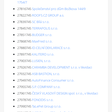
1754/7
27816745
Společenství pro dům Božkova 144/9
27822745
ROOFS.CZ GROUP a.s.
27839745
SC Bílá s.r.o.
27845745
TERRAPOLIS s.r.o.
27851745
BUDGER s.r.o.
27868745
MaxFred s.r.o.
27880745
ID-CELNÍ DEKLARACE s.r.o.
27897745
KALITERO s.r.o.
27903745
LUSIEN, s.r.o.
27926745
CARAMBA DEVELOPMENT s.r.o. v likvidaci
27932745
ASB BASTION, s.r.o.
27949745
AutoFinance Consumer s.r.o.
27955745
S.P. COMPANY s.r.o.
27961745
ČESKÝ VLASOVÝ DESIGN spol. s r.o., v likvidaci
27978745
FONODIS s.r.o.
27990745
TaLePet Group s.r.o.