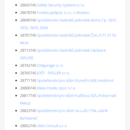
28655745
Safety Security Systems s.r.o.
28678745
Forbes Jackpot, s.r.o., v likvidaci
28690745
Společenství vlastníků jednotek domu č.p. 2631,
2632, 2633, 2634
28707745
Společenství vlastníků jednotek ČSA 2171-2174,
Most
28713745
Společenství vlastníků jednotek Václavice
329,330
28742745
Oldgarage s.r.o.
28765745
JOŠT - PÁSLER s.r.o.
28771745
Společenství pro dům Sluneční 434, Hostinné
28800745
Ideas Inside, spol. s r.o.
28817745
Společenství pro dům Fučíkova 325, Police nad
Metují
28823745
Společenství pro dům na Lužci 734, Lázně
Bohdaneč
28852745
SMA Consult s.r.o.