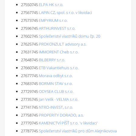
27550745
ELPA HK s.r.o.
27567745
LAPIN CZ, spol. s r.o. v likvidaci
27573745
EMPYRIUM s.r.o.
27596745
ARTHURINVEST s.r.o.
27602745
Společenství vlastníků domu čp. 20
27625745
PROKONZULT advisory a.s.
27631745
IMMORENT Cheb s.r.o.
27648745
BILBERRY s.r.o.
27660745
ETB Vakantiehuis s.r.o.
27677745
Morava odbyt s.r.o.
27683745
BORMIN STAV s.r.o.
27729745
ODYSEA CLUB s.r.o.
27735745
Jan Velík - VELMA s.r.o.
27741745
NTRO-INVEST, s.r.o.
27758745
PROPERITY DORADO, a.s.
27770745
KAMENICTVÍ PÍŠŤ s.r.o. 'v likvidaci'
27787745
Společenství vlastníků pro dům Alejnikovova