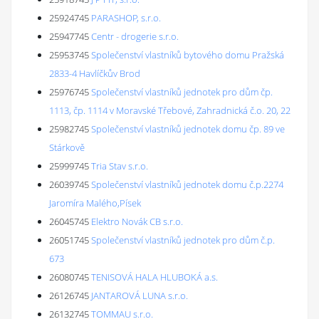
25924745
PARASHOP, s.r.o.
25947745
Centr - drogerie s.r.o.
25953745
Společenství vlastníků bytového domu Pražská
2833-4 Havlíčkův Brod
25976745
Společenství vlastníků jednotek pro dům čp.
1113, čp. 1114 v Moravské Třebové, Zahradnická č.o. 20, 22
25982745
Společenství vlastníků jednotek domu čp. 89 ve
Stárkově
25999745
Tria Stav s.r.o.
26039745
Společenství vlastníků jednotek domu č.p.2274
Jaromíra Malého,Písek
26045745
Elektro Novák CB s.r.o.
26051745
Společenství vlastníků jednotek pro dům č.p.
673
26080745
TENISOVÁ HALA HLUBOKÁ a.s.
26126745
JANTAROVÁ LUNA s.r.o.
26132745
TOMMAU s.r.o.