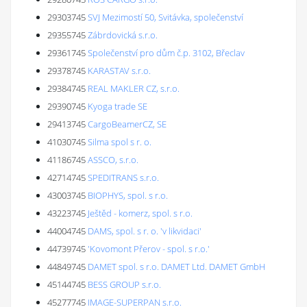
29303745
SVJ Mezimostí 50, Svitávka, společenství
29355745
Zábrdovická s.r.o.
29361745
Společenství pro dům č.p. 3102, Břeclav
29378745
KARASTAV s.r.o.
29384745
REAL MAKLER CZ, s.r.o.
29390745
Kyoga trade SE
29413745
CargoBeamerCZ, SE
41030745
Silma spol s r. o.
41186745
ASSCO, s.r.o.
42714745
SPEDITRANS s.r.o.
43003745
BIOPHYS, spol. s r.o.
43223745
Ještěd - komerz, spol. s r.o.
44004745
DAMS, spol. s r. o. 'v likvidaci'
44739745
'Kovomont Přerov - spol. s r.o.'
44849745
DAMET spol. s r.o. DAMET Ltd. DAMET GmbH
45144745
BESS GROUP s.r.o.
45277745
IMAGE-SUPERPAN s.r.o.