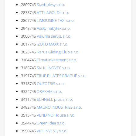
2809745
Stavbolesy s.r.o.
2838745
ATTILAGOLD s.r.o.
2867745
LIMOUSINE TAXI s.r.o.
2948745
Ašský nábytek s.r.o.
3000745
Valuma servis, s.r.o.
3017745
IZOFO MAXX s.r.o.
3023745
Ikarus Gliding Club s.r.o.
3104745
Elimat investment s.r.o.
3185745
SKI KLÍNOVEC s.r.o.
3191745
TRUE PILATES PRAGUE s.r.o.
3318745
OUZOTRIS s.r.o.
3324745
DRAKAM s.r.o.
3411745
SCHNELL plus s. r. o.
3492745
MAURO INDUSTRIES s.r.o.
3515745
VENDINO House s.r.o.
3544745
Green idea s.r.o.
3550745
VRF INVEST, s.r.o.