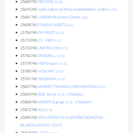
25669745
DEUTON, s.r.o.
25675745
Vyšší odborná škola loutkářského umění s.r.o.
25681745
LONGIN Business Center, a.s.
25698745
FONSUS ASSETS, a.s.
25704745
PK FROST s.r.o.
25710745
CS - INEX s.r.o.
25733745
UNITRA CDN s.r.o.
25762745
EKOGRILL, s.r.o.
25779745
HOFO spol. s r.o.
25785745
ViOla ART s.r.o.
25791745
TROJANDA s.r.o.
25837745
MARKET TRADING CORPORATION s.r.o.
25843745
BDK servis s.r.o. 'v likvidaci'
25866745
MONAT G.grup s.r.o. 'v likvidaci'
25872745
ACJ s.r.o.
25895745
SPOLEČENSTVÍ VLASTNÍKŮ JEDNOTEK -
BLAHOSLAVOVA 1537/3
25918745
J P FIT, s.r.o.