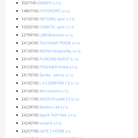
3567745
ENREPO s.r.o.
14867745
FOTOPORT, s.r.o.
16192745
METERM, spol. s r.o.
16325745
CAMATIC spol. s r.o.
22799745
LBM Business s.r.o.
24124745
TALFEANA TRADE s.r.o.
24130745
MONA Hospitality, s.r.o.
24147745
PUNONN INVEST s.r.o.
24153745
POSHNER Invest s.r.o.
24176745
Šonka - servis, s.r.o.
24182745
L.S.COMPANY CZ s.r.o.
24199745
Winremont s.r.o.
24211745
INGOS Projekt CZ s.r.o.
24228745
Markov Ltd s.r.o.
24234745
Spark Tech Net, s.r.o.
24240745
umami, s.r.o.
24257745
GATE 2 HOME a.s.