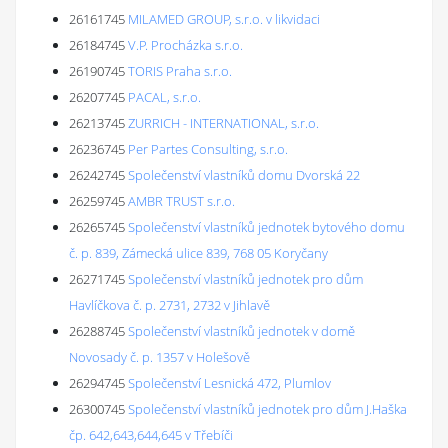
26161745
MILAMED GROUP, s.r.o. v likvidaci
26184745
V.P. Procházka s.r.o.
26190745
TORIS Praha s.r.o.
26207745
PACAL, s.r.o.
26213745
ZURRICH - INTERNATIONAL, s.r.o.
26236745
Per Partes Consulting, s.r.o.
26242745
Společenství vlastníků domu Dvorská 22
26259745
AMBR TRUST s.r.o.
26265745
Společenství vlastníků jednotek bytového domu
č. p. 839, Zámecká ulice 839, 768 05 Koryčany
26271745
Společenství vlastníků jednotek pro dům
Havlíčkova č. p. 2731, 2732 v Jihlavě
26288745
Společenství vlastníků jednotek v domě
Novosady č. p. 1357 v Holešově
26294745
Společenství Lesnická 472, Plumlov
26300745
Společenství vlastníků jednotek pro dům J.Haška
čp. 642,643,644,645 v Třebíči