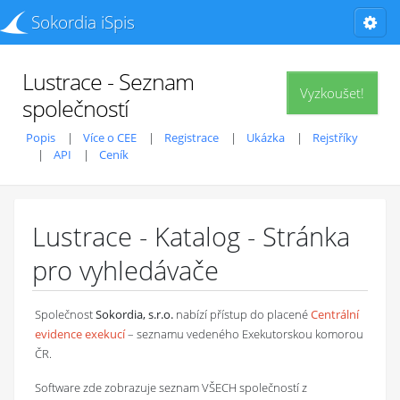
Sokordia iSpis
Lustrace - Seznam
Vyzkoušet!
společností
Popis
Více o CEE
Registrace
Ukázka
Rejstříky
API
Ceník
Lustrace - Katalog - Stránka
pro vyhledávače
Společnost
Sokordia, s.r.o.
nabízí přístup do placené
Centrální
evidence exekucí
– seznamu vedeného Exekutorskou komorou
ČR.
Software zde zobrazuje seznam VŠECH společností z