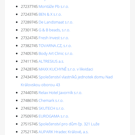
27237745
Montáže Pb s.r.o.
27243745
BEN & X s.r.o.
27289745
De Landsmaat s.r.o.
27301745
G & B beads, s.r.o.
27324745
Fresh Invest s.r.o.
27382745
TOVARNA.CZ, s.r.o.
27405745
Body Art Clinic s.r.o.
27411745
ALTRESIUS a.s.
27428745
MAXX KUCHYNĚ s.r.o. v likvidaci
27434745
Společenství vlastníků jednotek domu Nad
Královskou oborou 43
27440745
Relax Hotel Javorník s.r.o.
27486745
Chemark s.r.o.
27492745
SKUTECH s.r.o.
27509745
EUROGAMA s.r.o.
27515745
Společenství pro dům čp. 321 Luže
27521745
AUPARK Hradec Králové, a.s.