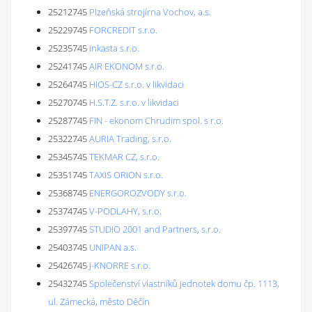
25212745
Plzeňská strojírna Vochov, a.s.
25229745
FORCREDIT s.r.o.
25235745
inkasta s.r.o.
25241745
AIR EKONOM s.r.o.
25264745
HIOS-CZ s.r.o. v likvidaci
25270745
H.S.T.Z. s.r.o. v likvidaci
25287745
FIN - ekonom Chrudim spol. s r.o.
25322745
AURIA Trading, s.r.o.
25345745
TEKMAR CZ, s.r.o.
25351745
TAXIS ORION s.r.o.
25368745
ENERGOROZVODY s.r.o.
25374745
V-PODLAHY, s.r.o.
25397745
STUDIO 2001 and Partners, s.r.o.
25403745
UNIPAN a.s.
25426745
J-KNORRE s.r.o.
25432745
Společenství vlastníků jednotek domu čp. 1113,
ul. Zámecká, město Děčín