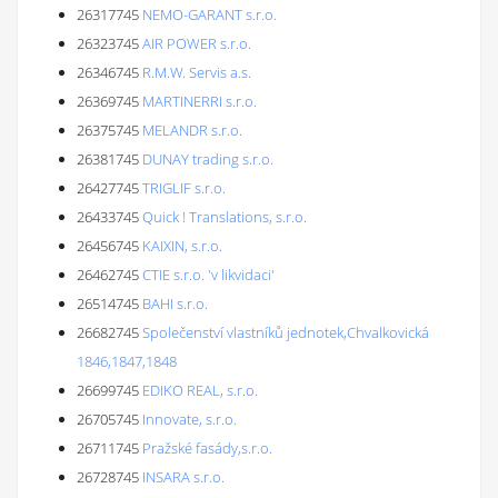
26317745
NEMO-GARANT s.r.o.
26323745
AIR POWER s.r.o.
26346745
R.M.W. Servis a.s.
26369745
MARTINERRI s.r.o.
26375745
MELANDR s.r.o.
26381745
DUNAY trading s.r.o.
26427745
TRIGLIF s.r.o.
26433745
Quick ! Translations, s.r.o.
26456745
KAIXIN, s.r.o.
26462745
CTIE s.r.o. 'v likvidaci'
26514745
BAHI s.r.o.
26682745
Společenství vlastníků jednotek,Chvalkovická
1846,1847,1848
26699745
EDIKO REAL, s.r.o.
26705745
Innovate, s.r.o.
26711745
Pražské fasády,s.r.o.
26728745
INSARA s.r.o.