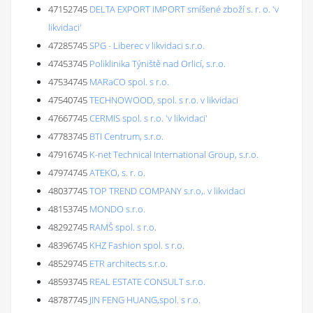
47152745
DELTA EXPORT IMPORT smíšené zboží s. r. o. 'v
likvidaci'
47285745
SPG - Liberec v likvidaci s.r.o.
47453745
Poliklinika Týniště nad Orlicí, s.r.o.
47534745
MARaCO spol. s r.o.
47540745
TECHNOWOOD, spol. s r.o. v likvidaci
47667745
CERMIS spol. s r.o. 'v likvidaci'
47783745
BTI Centrum, s.r.o.
47916745
K-net Technical International Group, s.r.o.
47974745
ATEKO, s. r. o.
48037745
TOP TREND COMPANY s.r.o,. v likvidaci
48153745
MONDO s.r.o.
48292745
RAMŠ spol. s r.o.
48396745
KHZ Fashion spol. s r.o.
48529745
ETR architects s.r.o.
48593745
REAL ESTATE CONSULT s.r.o.
48787745
JIN FENG HUANG,spol. s r.o.