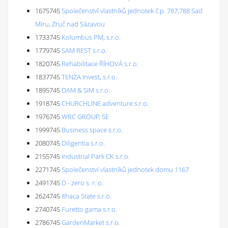
1675745
Společenství vlastníků jednotek č.p. 787,788 Sad
Míru, Zruč nad Sázavou
1733745
Kolumbus PM, s.r.o.
1779745
SAM REST s.r.o.
1820745
Rehabilitace ŘÍHOVÁ s.r.o.
1837745
TENZA Invest, s.r.o.
1895745
DAM & SIM s.r.o.
1918745
CHURCHLINE adventure s.r.o.
1976745
WRC GROUP, SE
1999745
Business space s.r.o.
2080745
Diligentia s.r.o.
2155745
Industrial Park CK s.r.o.
2271745
Společenství vlastníků jednotek domu 1167
2491745
D - zero s. r. o.
2624745
Ithaca State s.r.o.
2740745
Furetto gama s.r.o.
2786745
GardenMarket s.r.o.