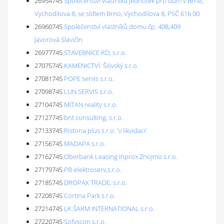
26954745
Společenství vlastníků jednotek pro dům v Brně,
Vychodilova 8, se sídlem Brno, Vychodilova 8, PSČ 616 00
26960745
Společenství vlastníků domu čp. 408,409
Javorová Slavičín
26977745
STAVEBNICE RD, s.r.o.
27075745
KAMENICTVÍ Šilivský s.r.o.
27081745
POPE servis s.r.o.
27098745
LUN SERVIS s.r.o.
27104745
MITAN reality s.r.o.
27127745
bnt consulting, s.r.o.
27133745
Ristona plus s.r.o. 'v likvidaci'
27156745
MADAPA s.r.o.
27162745
Oberbank Leasing Inprox Znojmo s.r.o.
27179745
PB-elektroserv,s.r.o.
27185745
DROPAX TRADE, s.r.o.
27208745
Cortina Park s.r.o.
27214745
LK ŠARM INTERNATIONAL s.r.o.
27220745
Sofyscon s.r.o.