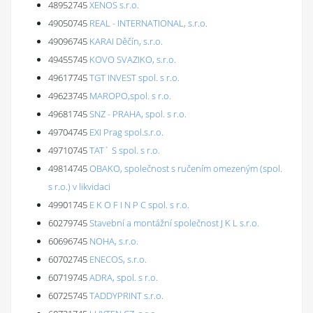
48952745
XENOS s.r.o.
49050745
REAL - INTERNATIONAL, s.r.o.
49096745
KARAI Děčín, s.r.o.
49455745
KOVO SVAZIKO, s.r.o.
49617745
TGT INVEST spol. s r.o.
49623745
MAROPO,spol. s r.o.
49681745
SNZ - PRAHA, spol. s r.o.
49704745
EXI Prag spol.s.r.o.
49710745
TAT` S spol. s r.o.
49814745
OBAKO, společnost s ručením omezeným (spol.
s r.o.) v likvidaci
49901745
E K O F I N P C spol. s r.o.
60279745
Stavební a montážní společnost J K L s.r.o.
60696745
NOHA, s.r.o.
60702745
ENECOS, s.r.o.
60719745
ADRA, spol. s r.o.
60725745
TADDYPRINT s.r.o.