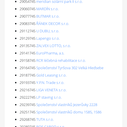
29054745
meridian solární park II s.r.o.
29060745
MARDÍN s.r.o.
29077745
BUTMAR s.r.o.
29083745
ŘÁNEK DECOR s.r.o.
29112745
U DUBU, s.r.o.
29129745
Lapengo s.r.o.
29135745
ZALVEX LOTTO, s.r.o.
29141745
EuroPharma, a.s.
29158745
RCR léčebná rehabilitace s.r.o.
29164745
Společenství Tyršova 302 Velká Hleďsebe
29187745
Gold Leasing s.r.o.
29193745
Y.P.N. Trade s.r.o.
29216745
LIGA VENETA s.r.o.
29222745
LP staving s.r.o.
29239745
Společenství vlastníků Jezerůvky 2228
29251745
Společenství vlastníků domu 1585, 1586
29268745
TUTA s.r.o.
29280745
ROS CARGO s.r.o.