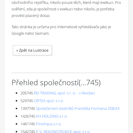
obchodního rejstříku, nikoliv pouze těch, které mají exekuci. Pro
ověření, zda je společnost v exekuci nebo nikoliv, je potřeba
provést placený dotaz.
Tato stránka je určena pro internetové vyhledávače jako je
Google nebo Seznam.
»
Zpět na Lustrace
Přehled společností
(...
745
)
205745
REI TRADING, spol. s r. o. - v likvidaci
529745
ORTEX spol. s r.o.
1397745
Společenství vlastníků Františka Formana 258/24
1426745
KH HOLDING s.r.o.
1461745
Pinohaus s.r.o.
1542745
P. V. REKONSTRUKCE spol. s r.o.