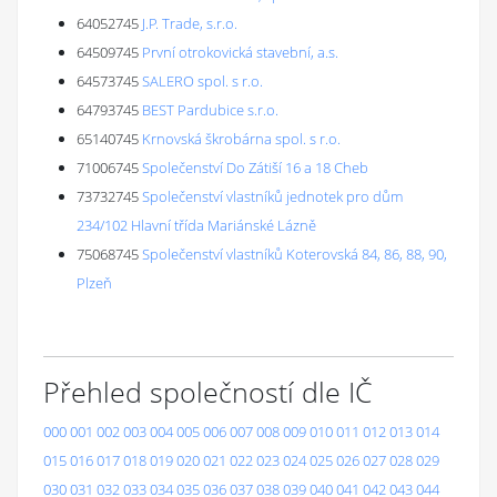
64052745
J.P. Trade, s.r.o.
64509745
První otrokovická stavební, a.s.
64573745
SALERO spol. s r.o.
64793745
BEST Pardubice s.r.o.
65140745
Krnovská škrobárna spol. s r.o.
71006745
Společenství Do Zátiší 16 a 18 Cheb
73732745
Společenství vlastníků jednotek pro dům
234/102 Hlavní třída Mariánské Lázně
75068745
Společenství vlastníků Koterovská 84, 86, 88, 90,
Plzeň
Přehled společností dle IČ
000
001
002
003
004
005
006
007
008
009
010
011
012
013
014
015
016
017
018
019
020
021
022
023
024
025
026
027
028
029
030
031
032
033
034
035
036
037
038
039
040
041
042
043
044