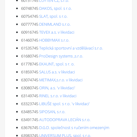
60731745
LUYTEN CZ, s.r.o.
60748745
DAKOS, spol. s r.o.
60754745
SLAT, spol. s r.o.
60777745
DENIMLAND s.r.o.
60916745
TEVEX a.s. v likvidaci
61460745
HOBBYMAX s.r.o.
61535745
Teplická sportovní a vzdělávací s.r.o.
61680745
ProDesign systems ,s.r.o.
61778745
EKAUNT, spol. s r. o.
61859745
SALUS a.s. v likvidaci
63074745
METIMAX,s.r.o. v likvidaci
63080745
ORIN, a.s. 'v likvidaci'
63149745
RINEL s.r.o. v likvidaci
63323745
LIBUŠE spol. s r.o. 'v likvidaci'
63485745
SIPOSAN, s.r.o.
63491745
AUTODOPRAVA LECIÁN s.r.o.
63676745
D.G.D. společnost s ručením omezeným
63983745
UNIVERSUM PLUS, spol. s r.o.