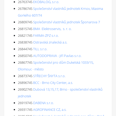
26763745
EKOBALOG, s.r.o.
26786745
Společenství vlastníků jednotek Krnov, Maxima
Gorkého 607/74
26809745
Společenství vlastníků jednotek Šponarova 7
26815745
BMA Elektroservis, s. r. o.
26821745
FARMA-ZPZ s.r.o.
26838745
Ostravská znalecká a.s.
26844745
TILL s.r.o.
26850745
AUTODOPRAVA - Jiří Pavlas s.r.o.
26867745
Společenství pro dům Dukelská 1033/15,
Olomouc - město
26873745
STŘECHY ŠNYTA s.r.o.
26896745
BCC - Brno City Center, a.s.
26902745
Dubová 13,15,17, Brno - společenství vlastníků
jednotek
26919745
DABENA s.r.o.
26931745
AGROFINANCE CZ, a.s.