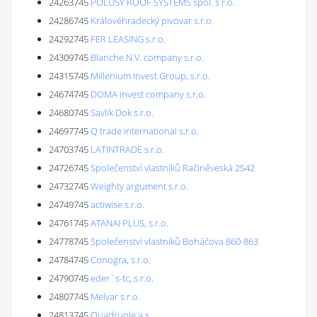
24263745
POLUSY ROOF SYSTEMS spol. s r.o.
24286745
Královéhradecký pivovar s.r.o.
24292745
FER LEASING s.r.o.
24309745
Blanche N.V. company s.r.o.
24315745
Millenium Invest Group, s.r.o.
24674745
DOMA invest company s.r.o.
24680745
Savlik Dok s.r.o.
24697745
Q trade international s.r.o.
24703745
LATINTRADE s.r.o.
24726745
Společenství vlastníků Račiněveská 2542
24732745
Weighty argument s.r.o.
24749745
actiwise s.r.o.
24761745
ATANAI PLUS, s.r.o.
24778745
Společenství vlastníků Boháčova 860-863
24784745
Conogra, s.r.o.
24790745
eder`s-tc, s.r.o.
24807745
Melvar s.r.o.
24813745
Quadruple a.s.