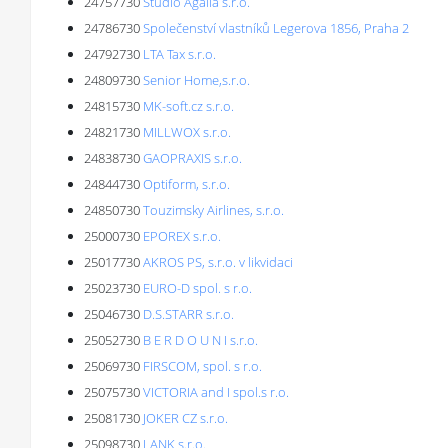
24757730
Studio Agalia s.r.o.
24786730
Společenství vlastníků Legerova 1856, Praha 2
24792730
LTA Tax s.r.o.
24809730
Senior Home,s.r.o.
24815730
MK-soft.cz s.r.o.
24821730
MILLWOX s.r.o.
24838730
GAOPRAXIS s.r.o.
24844730
Optiform, s.r.o.
24850730
Touzimsky Airlines, s.r.o.
25000730
EPOREX s.r.o.
25017730
AKROS PS, s.r.o. v likvidaci
25023730
EURO-D spol. s r.o.
25046730
D.S.STARR s.r.o.
25052730
B E R D O U N I s.r.o.
25069730
FIRSCOM, spol. s r.o.
25075730
VICTORIA and I spol.s r.o.
25081730
JOKER CZ s.r.o.
25098730
LANK s.r.o.