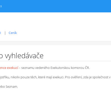
ct
I
Ceník
ro vyhledávače
dence exekucí
– seznamu vedeného Exekutorskou komorou ČR.
íku, nikoliv pouze těch, které mají exekuci. Pro ověření, zda je společnost v 
 nebo Seznam.