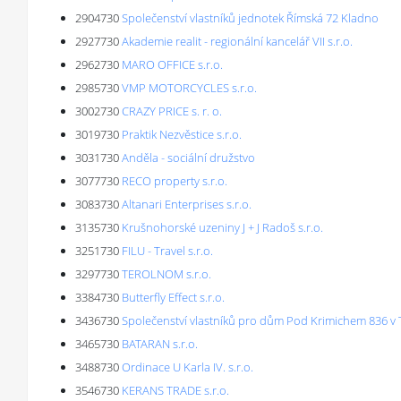
2904730
Společenství vlastníků jednotek Římská 72 Kladno
2927730
Akademie realit - regionální kancelář VII s.r.o.
2962730
MARO OFFICE s.r.o.
2985730
VMP MOTORCYCLES s.r.o.
3002730
CRAZY PRICE s. r. o.
3019730
Praktik Nezvěstice s.r.o.
3031730
Anděla - sociální družstvo
3077730
RECO property s.r.o.
3083730
Altanari Enterprises s.r.o.
3135730
Krušnohorské uzeniny J + J Radoš s.r.o.
3251730
FILU - Travel s.r.o.
3297730
TEROLNOM s.r.o.
3384730
Butterfly Effect s.r.o.
3436730
Společenství vlastníků pro dům Pod Krimichem 836 v 
3465730
BATARAN s.r.o.
3488730
Ordinace U Karla IV. s.r.o.
3546730
KERANS TRADE s.r.o.