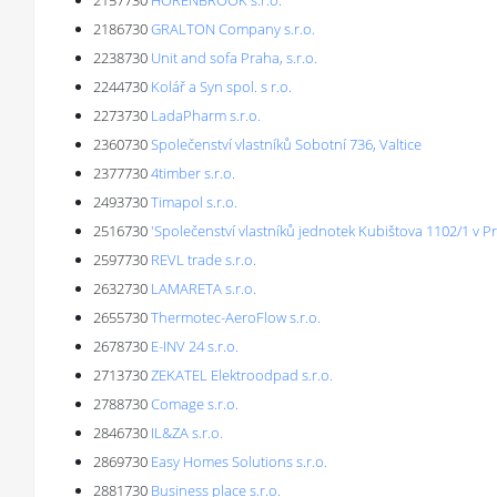
2157730
HORENBROOK s.r.o.
2186730
GRALTON Company s.r.o.
2238730
Unit and sofa Praha, s.r.o.
2244730
Kolář a Syn spol. s r.o.
2273730
LadaPharm s.r.o.
2360730
Společenství vlastníků Sobotní 736, Valtice
2377730
4timber s.r.o.
2493730
Timapol s.r.o.
2516730
'Společenství vlastníků jednotek Kubištova 1102/1 v Pr
2597730
REVL trade s.r.o.
2632730
LAMARETA s.r.o.
2655730
Thermotec-AeroFlow s.r.o.
2678730
E-INV 24 s.r.o.
2713730
ZEKATEL Elektroodpad s.r.o.
2788730
Comage s.r.o.
2846730
IL&ZA s.r.o.
2869730
Easy Homes Solutions s.r.o.
2881730
Business place s.r.o.