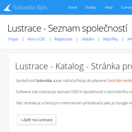
Sokordia iSpis
Úvod
Služby
Help
Conta
Lustrace - Seznam společností
Popis
Více o CEE
Registrace
Ukázka
Rejstříky
AP
Lustrace - Katalog - Stránka p
Společnost
Sokordia, s.r.o.
nabízí přístup do placené
Centrální evi
Software zde zobrazuje seznam VŠECH společností z obchodního rejstř
Tato stránka je určena pro internetové vyhledávače jako je Google
»
Zpět na Lustrace