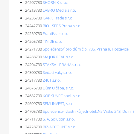
24207730
SHORNIK s.r.o.
24213730
LABRO Media s.r.o.
24236730
ISARK Trade s.r.o.
24242730
BIO - SEPS Praha s.r.o.
24259730
Františka s.r.o.
24265730
TINIDE s.r.o.
24271730
Společenství pro dům č.p. 735, Praha 9, Hostavice
24288730
MAJOR REAL s.r.o.
24294730
STAKSA - PRAHA s.r.o.
24300730
Sedací vaky s.r.o.
24317730
Z-ICT s.r.o.
24676730
Dům U čápa, s.r.o.
24682730
KORKUNEC spol. s r.o.
24699730
SEMI INVEST, s.r.o.
24705730
Společenství vlastníků jednotek,Na Vršku 243, Dolní
24711730
S. A. Solution s.r.o.
24728730
BIZ-ACCOUNT s.r.o.