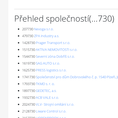
Přehled společností
(...
730
)
207730
Nevoga s.r.o.
479730
ZPA Industry a.s.
1428730
Prager Transport s.r.o.
1515730
AKTIVA NEMOVITOSTI s.r.o.
1544730
Severní zóna Dobříš s.r.o.
1619730
SAG AUTO s.r.o.
1625730
PRESS logistics s.r.o.
1741730
Společenství pro dům Dobrovského č. p. 1540 Plzeň, J
1793730
TKMD s. r. o.
1897730
GEDETEC, a.s.
1932730
ACB VALE s.r.o.
2024730
VLV- Strojní omítání s.r.o.
2128730
Liware Control s.r.o.