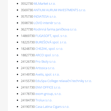
3552730
MLMarket s.r.o.
3569730
ANTIUM AURUM INVESTMENTS s.r.o.
3575730
INDIATESA s.r.o.
3598730
LOVO interiér s.r.o.
3627730
Rodinná farma Janíčkova s.r.o.
14869730
FUGASOFT, spol. s r.o.
18225730
BUREŠOVÁ spol. s r.o.
18248730
CHEZAK, spol. s r.o.
18827730
ARCO spol. s r.o.
24126730
Pro školy s.r.o.
24132730
Artissica s.r.o.
24149730
Avelis, spol. s r.o.
24155730
EduSpa College relaxační techniky s.r.o.
24161730
ENVI OFFICE s.r.o.
24178730
exom group, s.r.o.
24184730
Trolux s.r.o.
24190730
Casa Latina Cigars s.r.o.