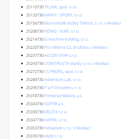
25110730
TELINK, spol. s r.o.
25133730
HAPPY - SPORT, s.r.o.
25156730
Ekonomické služby Třeboň, s.r.o. v likvidaci
25208730
KÖNIG - SURF, s.r.o.
25214730
G-machine holding, s.r.o.
25220730
Pro Viktoria CZ, družstvo, v likvidaci
25237730
ACCON STAR s.r.o.
25243730
CONSTRUCTA stavby s.r.o. v likvidaci
25272730
CS PROFIL, spol. s r.o.
25289730
Adventure Lab, s.r.o.
25295730
P a P Chrudim s. r. o.
25318730
Pomoraví Babice, a.s.
25324730
SOFTIR a.s.
25330730
DELETE s.r.o.
25347730
HAPEK, s.r.o.
25353730
Febaplast s.r.o. 'v likvidaci'
25376730
AMQ s.r.o.