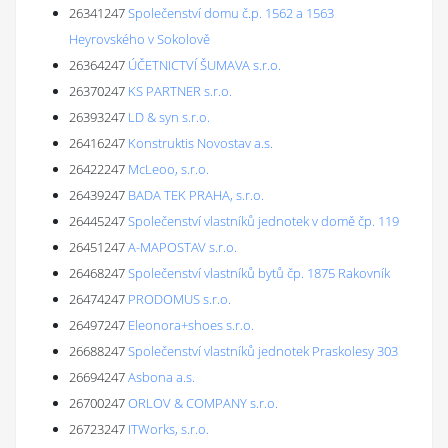
26341247
Společenství domu č.p. 1562 a 1563
Heyrovského v Sokolově
26364247
ÚČETNICTVÍ ŠUMAVA s.r.o.
26370247
KS PARTNER s.r.o.
26393247
LD & syn s.r.o.
26416247
Konstruktis Novostav a.s.
26422247
McLeoo, s.r.o.
26439247
BADA TEK PRAHA, s.r.o.
26445247
Společenství vlastníků jednotek v domě čp. 119
26451247
A-MAPOSTAV s.r.o.
26468247
Společenství vlastníků bytů čp. 1875 Rakovník
26474247
PRODOMUS s.r.o.
26497247
Eleonora+shoes s.r.o.
26688247
Společenství vlastníků jednotek Praskolesy 303
26694247
Asbona a.s.
26700247
ORLOV & COMPANY s.r.o.
26723247
ITWorks, s.r.o.