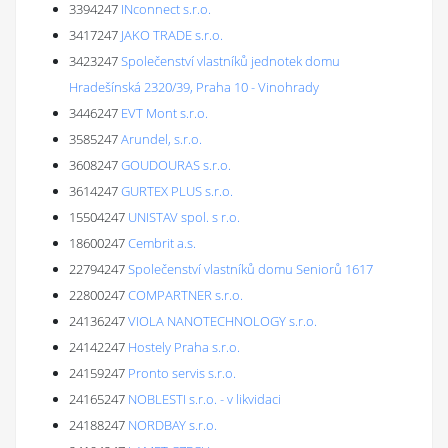
3394247
INconnect s.r.o.
3417247
JAKO TRADE s.r.o.
3423247
Společenství vlastníků jednotek domu
Hradešínská 2320/39, Praha 10 - Vinohrady
3446247
EVT Mont s.r.o.
3585247
Arundel, s.r.o.
3608247
GOUDOURAS s.r.o.
3614247
GURTEX PLUS s.r.o.
15504247
UNISTAV spol. s r.o.
18600247
Cembrit a.s.
22794247
Společenství vlastníků domu Seniorů 1617
22800247
COMPARTNER s.r.o.
24136247
VIOLA NANOTECHNOLOGY s.r.o.
24142247
Hostely Praha s.r.o.
24159247
Pronto servis s.r.o.
24165247
NOBLESTI s.r.o. - v likvidaci
24188247
NORDBAY s.r.o.