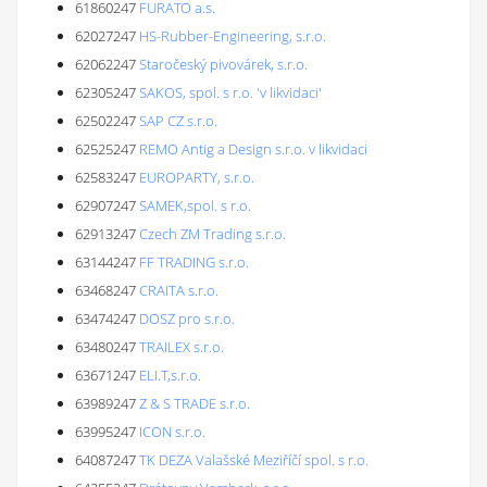
61860247
FURATO a.s.
62027247
HS-Rubber-Engineering, s.r.o.
62062247
Staročeský pivovárek, s.r.o.
62305247
SAKOS, spol. s r.o. 'v likvidaci'
62502247
SAP CZ s.r.o.
62525247
REMO Antig a Design s.r.o. v likvidaci
62583247
EUROPARTY, s.r.o.
62907247
SAMEK,spol. s r.o.
62913247
Czech ZM Trading s.r.o.
63144247
FF TRADING s.r.o.
63468247
CRAITA s.r.o.
63474247
DOSZ pro s.r.o.
63480247
TRAILEX s.r.o.
63671247
ELI.T,s.r.o.
63989247
Z & S TRADE s.r.o.
63995247
ICON s.r.o.
64087247
TK DEZA Valašské Meziříčí spol. s r.o.