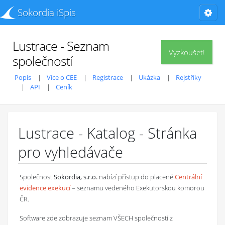
Sokordia iSpis
Lustrace - Seznam
Vyzkoušet!
společností
Popis
Více o CEE
Registrace
Ukázka
Rejstříky
API
Ceník
Lustrace - Katalog - Stránka
pro vyhledávače
Společnost
Sokordia, s.r.o.
nabízí přístup do placené
Centrální
evidence exekucí
– seznamu vedeného Exekutorskou komorou
ČR.
Software zde zobrazuje seznam VŠECH společností z