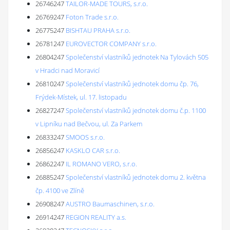
26746247
TAILOR-MADE TOURS, s.r.o.
26769247
Foton Trade s.r.o.
26775247
BISHTAU PRAHA s.r.o.
26781247
EUROVECTOR COMPANY s.r.o.
26804247
Společenství vlastníků jednotek Na Tylovách 505
v Hradci nad Moravicí
26810247
Společenství vlastníků jednotek domu čp. 76,
Frýdek-Místek, ul. 17. listopadu
26827247
Společenství vlastníků jednotek domu č.p. 1100
v Lipníku nad Bečvou, ul. Za Parkem
26833247
SMOOS s.r.o.
26856247
KASKLO CAR s.r.o.
26862247
IL ROMANO VERO, s.r.o.
26885247
Společenství vlastníků jednotek domu 2. května
čp. 4100 ve Zlíně
26908247
AUSTRO Baumaschinen, s.r.o.
26914247
REGION REALITY a.s.