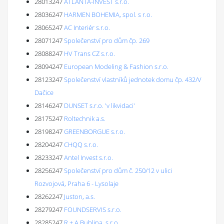
28013247
ATLANTA-INVEST s.r.o.
28036247
HARMEN BOHEMIA, spol. s r.o.
28065247
AC Interiér s.r.o.
28071247
Společenství pro dům čp. 269
28088247
HV Trans CZ s.r.o.
28094247
European Modeling & Fashion s.r.o.
28123247
Společenství vlastníků jednotek domu čp. 432/V
Dačice
28146247
DUNSET s.r.o. 'v likvidaci'
28175247
Roltechnik a.s.
28198247
GREENBORGUE s.r.o.
28204247
CHQQ s.r.o.
28233247
Antel Invest s.r.o.
28256247
Společenství pro dům č. 250/12 v ulici
Rozvojová, Praha 6 - Lysolaje
28262247
Juston, a.s.
28279247
FOUNDSERVIS s.r.o.
28285247
R + A Bublina, s.r.o.