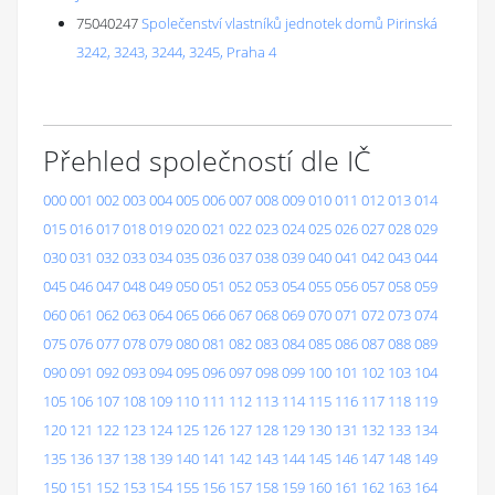
75040247
Společenství vlastníků jednotek domů Pirinská
3242, 3243, 3244, 3245, Praha 4
Přehled společností dle IČ
000
001
002
003
004
005
006
007
008
009
010
011
012
013
014
015
016
017
018
019
020
021
022
023
024
025
026
027
028
029
030
031
032
033
034
035
036
037
038
039
040
041
042
043
044
045
046
047
048
049
050
051
052
053
054
055
056
057
058
059
060
061
062
063
064
065
066
067
068
069
070
071
072
073
074
075
076
077
078
079
080
081
082
083
084
085
086
087
088
089
090
091
092
093
094
095
096
097
098
099
100
101
102
103
104
105
106
107
108
109
110
111
112
113
114
115
116
117
118
119
120
121
122
123
124
125
126
127
128
129
130
131
132
133
134
135
136
137
138
139
140
141
142
143
144
145
146
147
148
149
150
151
152
153
154
155
156
157
158
159
160
161
162
163
164