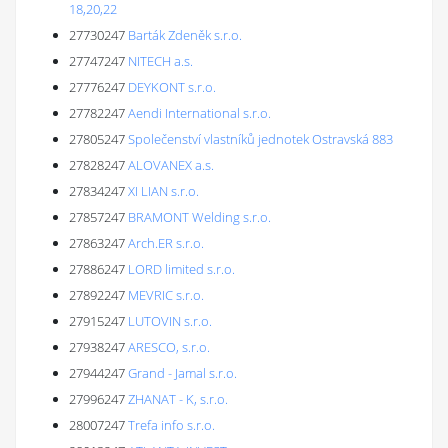
18,20,22
27730247
Barták Zdeněk s.r.o.
27747247
NITECH a.s.
27776247
DEYKONT s.r.o.
27782247
Aendi International s.r.o.
27805247
Společenství vlastníků jednotek Ostravská 883
27828247
ALOVANEX a.s.
27834247
XI LIAN s.r.o.
27857247
BRAMONT Welding s.r.o.
27863247
Arch.ER s.r.o.
27886247
LORD limited s.r.o.
27892247
MEVRIC s.r.o.
27915247
LUTOVIN s.r.o.
27938247
ARESCO, s.r.o.
27944247
Grand - Jamal s.r.o.
27996247
ZHANAT - K, s.r.o.
28007247
Trefa info s.r.o.