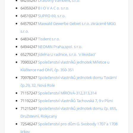
64255247
Drátovny Vamberk, s.r.o.
64359247
B I O V A C o. s.r.o.
64510247
SUPRO 69, s.r.o.
64579247
Maiwald Gewerbe Gebiet s.r.o. zkráceně MGG
s.r.o.
64834247
Tisdent s.r.o.
64944247
NEOMIN Praha,spol. s r.o.
65279247
Jídelna U radnice, s.r.o. 'v likvidaci'
70903247
Společenství vlastníků jednotek Miřetice u
Klášterce nad Ohří, čp. 350-351
70978247
Společenství vlastníků jednotek domu Tovární
čp.29, 32, Nová Role
71157247
Společenství MÍROVÁ-312,313,314
71192247
Společenství vlastníků Tachovská 7, 9 v Plzni
71215247
Společenství vlastníků jednotek domu čp. 655,
Družstevní, Rokycany
72546247
Společenství pro dům G. Svobody 1707 a 1708
Jirkov