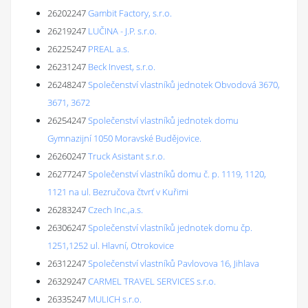
26202247
Gambit Factory, s.r.o.
26219247
LUČINA - J.P. s.r.o.
26225247
PREAL a.s.
26231247
Beck Invest, s.r.o.
26248247
Společenství vlastníků jednotek Obvodová 3670,
3671, 3672
26254247
Společenství vlastníků jednotek domu
Gymnazijní 1050 Moravské Budějovice.
26260247
Truck Asistant s.r.o.
26277247
Společenství vlastníků domu č. p. 1119, 1120,
1121 na ul. Bezručova čtvrť v Kuřimi
26283247
Czech Inc.,a.s.
26306247
Společenství vlastníků jednotek domu čp.
1251,1252 ul. Hlavní, Otrokovice
26312247
Společenství vlastníků Pavlovova 16, Jihlava
26329247
CARMEL TRAVEL SERVICES s.r.o.
26335247
MULICH s.r.o.