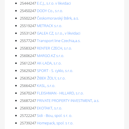
25444247
E.C.J., s.r.o. v likvidaci
25450247
DODY Co., s.r.o.
25502247
Českomoravský štěrk, a.s.
25519247
METRACK s.r.o.
25531247
GALEA CZ, s.r.o., v likvidaci
25577247
Transport line Czechia,a.s.
25583247
RENTER CZECH, s.r.o.
25606247
MARGO.KZ s.r.o.
25612247
AK-LADA, s.r.o.
25629247
SPORT - S. cyklo, s.r.o.
25635247
ŽIBEK ŽOLY, s.r.o.
25664247
KASL, s.r.o.
25670247
FLEISHMAN - HILLARD, s.r.o.
25687247
PRIVATE PROPERTY INVESTMENT, a.s.
25693247
EKOTAKT, s.r.o.
25722247
Sidi - Bou, spol. s r. o.
25739247
Homepack, spol. s r.o.