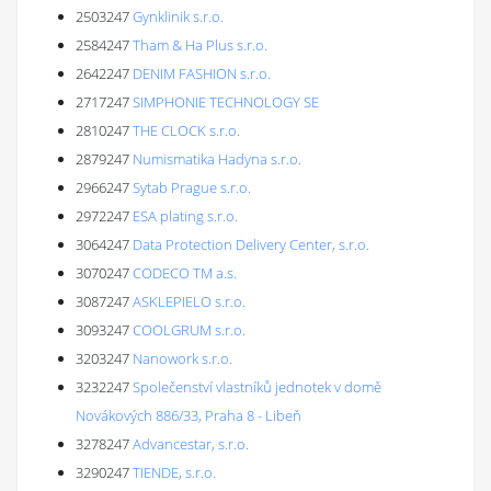
2503247
Gynklinik s.r.o.
2584247
Tham & Ha Plus s.r.o.
2642247
DENIM FASHION s.r.o.
2717247
SIMPHONIE TECHNOLOGY SE
2810247
THE CLOCK s.r.o.
2879247
Numismatika Hadyna s.r.o.
2966247
Sytab Prague s.r.o.
2972247
ESA plating s.r.o.
3064247
Data Protection Delivery Center, s.r.o.
3070247
CODECO TM a.s.
3087247
ASKLEPIELO s.r.o.
3093247
COOLGRUM s.r.o.
3203247
Nanowork s.r.o.
3232247
Společenství vlastníků jednotek v domě
Novákových 886/33, Praha 8 - Libeň
3278247
Advancestar, s.r.o.
3290247
TIENDE, s.r.o.