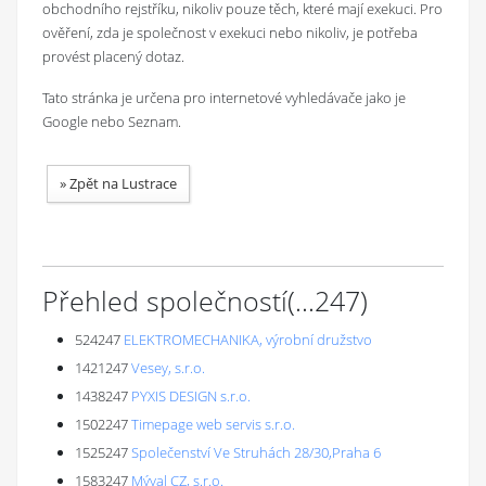
obchodního rejstříku, nikoliv pouze těch, které mají exekuci. Pro
ověření, zda je společnost v exekuci nebo nikoliv, je potřeba
provést placený dotaz.
Tato stránka je určena pro internetové vyhledávače jako je
Google nebo Seznam.
»
Zpět na Lustrace
Přehled společností
(...
247
)
524247
ELEKTROMECHANIKA, výrobní družstvo
1421247
Vesey, s.r.o.
1438247
PYXIS DESIGN s.r.o.
1502247
Timepage web servis s.r.o.
1525247
Společenství Ve Struhách 28/30,Praha 6
1583247
Mýval CZ, s.r.o.