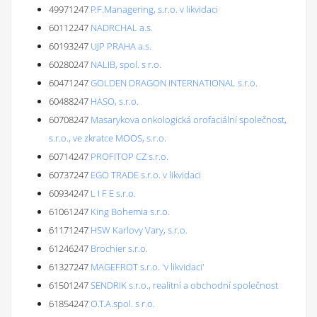
49971247
P.F.Managering, s.r.o. v likvidaci
60112247
NADRCHAL a.s.
60193247
UJP PRAHA a.s.
60280247
NALIB, spol. s r.o.
60471247
GOLDEN DRAGON INTERNATIONAL s.r.o.
60488247
HASO, s.r.o.
60708247
Masarykova onkologická orofaciální společnost,
s.r.o., ve zkratce MOOS, s.r.o.
60714247
PROFITOP CZ s.r.o.
60737247
EGO TRADE s.r.o. v likvidaci
60934247
L I F E s.r.o.
61061247
King Bohemia s.r.o.
61171247
HSW Karlovy Vary, s.r.o.
61246247
Brochier s.r.o.
61327247
MAGEFROT s.r.o. 'v likvidaci'
61501247
SENDRIK s.r.o., realitní a obchodní společnost
61854247
O.T.A.spol. s r.o.