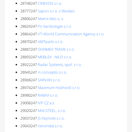
28748247
CINEVOX s.r.o.
28777247
Sapori s.r.o. v likvidaci
28806247
Matrix-Neo a. s.
28829247
PV-kardiologie s.r.o.
28864247
VT-World Communication Agency s.r.o.
28870247
AMTparts s.r.o.
28887247
DONMEX TRADE s.r.o.
28893247
MEBLEX - NILO s.r.o.
28922247
Radar Systems, spol. s r.o.
28945247
in.concepto s.r.o.
28968247
SARVAN s.r.o.
28974247
Maximum možností s.r.o.
28980247
RABAX s.r.o.
29008247
IVP CZ a.s.
29020247
MACSTEEL, s.r.o.
29037247
JS Keynote s.r.o.
29043247
Veronská s.r.o.