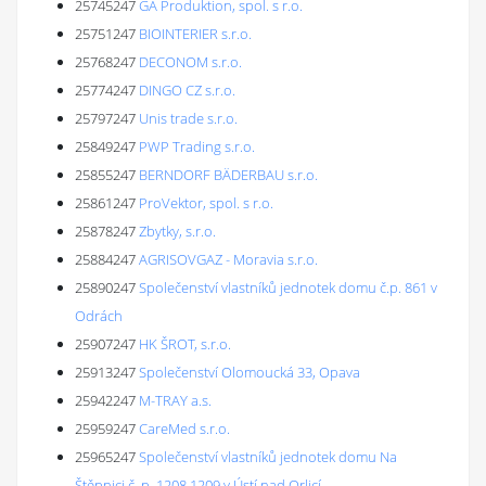
25745247
GA Produktion, spol. s r.o.
25751247
BIOINTERIER s.r.o.
25768247
DECONOM s.r.o.
25774247
DINGO CZ s.r.o.
25797247
Unis trade s.r.o.
25849247
PWP Trading s.r.o.
25855247
BERNDORF BÄDERBAU s.r.o.
25861247
ProVektor, spol. s r.o.
25878247
Zbytky, s.r.o.
25884247
AGRISOVGAZ - Moravia s.r.o.
25890247
Společenství vlastníků jednotek domu č.p. 861 v
Odrách
25907247
HK ŠROT, s.r.o.
25913247
Společenství Olomoucká 33, Opava
25942247
M-TRAY a.s.
25959247
CareMed s.r.o.
25965247
Společenství vlastníků jednotek domu Na
Štěpnici č. p. 1208,1209 v Ústí nad Orlicí