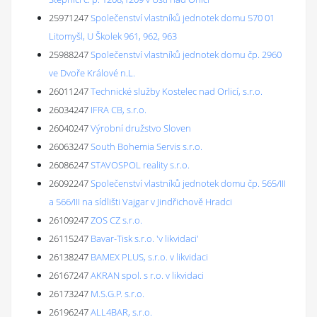
25971247
Společenství vlastníků jednotek domu 570 01
Litomyšl, U Školek 961, 962, 963
25988247
Společenství vlastníků jednotek domu čp. 2960
ve Dvoře Králové n.L.
26011247
Technické služby Kostelec nad Orlicí, s.r.o.
26034247
IFRA CB, s.r.o.
26040247
Výrobní družstvo Sloven
26063247
South Bohemia Servis s.r.o.
26086247
STAVOSPOL reality s.r.o.
26092247
Společenství vlastníků jednotek domu čp. 565/III
a 566/III na sídlišti Vajgar v Jindřichově Hradci
26109247
ZOS CZ s.r.o.
26115247
Bavar-Tisk s.r.o. 'v likvidaci'
26138247
BAMEX PLUS, s.r.o. v likvidaci
26167247
AKRAN spol. s r.o. v likvidaci
26173247
M.S.G.P. s.r.o.
26196247
ALL4BAR, s.r.o.