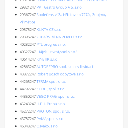
29321247
PPT Gastro Group A S, s.r.o.
29367247
Společenství Za Hřbitovem 727/4, Znojmo,
Přímětice
29373247
KLIKTV CZ s.r.o.
29396247
ZUBAŘSTVÍ NA POVLU, s.r.o.
40232247
PTL progres s.r.o.
40527247
'Hájek - invest,spol.s r.o.'
40614247
KINETIK s.r.o.
42865247
AUTOREPRO spol. s r. o. v likvidaci
43872247
Robert Bosch odbytová s.r.o.
44265247
TERMA spol. s r.o.
44792247
KOBIT, spol. s r.o.
44850247
VEGO PRAG, spol. s r.o.
45243247
H.P.H. Praha s.r.o.
45272247
PROTON, spol. s r.o.
45787247
PAMA,spol. s r.o.
46348247
Osvako, s r.o.