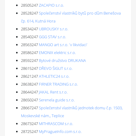
28505247
ZACAPIO s.r.o.
28528247
Společenství vlastníků bytů pro dům Benešova
čp. 614, Kutná Hora
28534247
UBROUSKY s.r.o.
28540247
GGG STAV s.r.o.
28563247
MANGO art s.r.o. 'v likvidaci'
28586247
EMONIX elektric s.r.o.
28592247
Bytové družstvo DRUKANA
28615247
DŘEVO ŠIGUT s.r.o.
28621247
ATHLETIC24 s.r.o.
28638247
FIRNER TRADING s.r.o.
28644247
JAKAL Rent s.r.o.
28650247
Serenela guide s.r.o.
28667247
Společenství vlastníků jednotek domu č.p. 1503,
Moskevské nám., Teplice
28673247
MITHRASCOM s.r.o.
28725247
MyPragueInfo.com s.r.o.