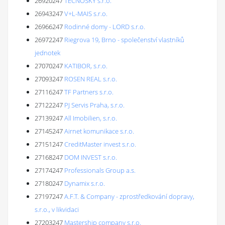
26920247
TECNOSKY s.r.o.
26943247
V+L-MAIS s.r.o.
26966247
Rodinné domy - LORD s.r.o.
26972247
Riegrova 19, Brno - společenství vlastníků
jednotek
27070247
KATIBOR, s.r.o.
27093247
ROSEN REAL s.r.o.
27116247
TF Partners s.r.o.
27122247
PJ Servis Praha, s.r.o.
27139247
All Imobilien, s.r.o.
27145247
Airnet komunikace s.r.o.
27151247
CreditMaster invest s.r.o.
27168247
DOM INVEST s.r.o.
27174247
Professionals Group a.s.
27180247
Dynamix s.r.o.
27197247
A.F.T. & Company - zprostředkování dopravy,
s.r.o., v likvidaci
27203247
Mastership company s.r.o.