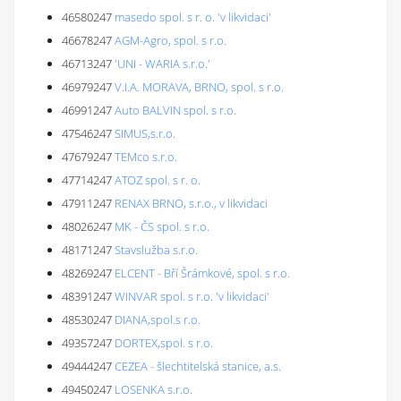
46580247
masedo spol. s r. o. 'v likvidaci'
46678247
AGM-Agro, spol. s r.o.
46713247
'UNI - WARIA s.r.o.'
46979247
V.I.A. MORAVA, BRNO, spol. s r.o.
46991247
Auto BALVIN spol. s r.o.
47546247
SIMUS,s.r.o.
47679247
TEMco s.r.o.
47714247
ATOZ spol. s r. o.
47911247
RENAX BRNO, s.r.o., v likvidaci
48026247
MK - ČS spol. s r.o.
48171247
Stavslužba s.r.o.
48269247
ELCENT - Bří Šrámkové, spol. s r.o.
48391247
WINVAR spol. s r.o. 'v likvidaci'
48530247
DIANA,spol.s r.o.
49357247
DORTEX,spol. s r.o.
49444247
CEZEA - šlechtitelská stanice, a.s.
49450247
LOSENKA s.r.o.