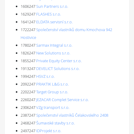
1606247
Sun Partners s.r.o.
1629247
FLASHES s.r.o.
1641247
ELDATA servisní s.r.o.
1722247
Společenství vlastníků domu Kmochova 942
Hostivice
1780247
Sarmax Integral s.r.o.
1826247
New Solutions s.r.o.
1855247
Private Equity Center s.r.o.
1913247
DEVELICT Solutions s.r.o.
1994247
HSVZ s.r.o.
2092247
PRAKTIK L&G s.r.o.
2202247
Target Group s.r.o.
2260247
JEZACAR Complet Service s.r.o.
2306247
VZg transport s.r.o.
2387247
Společenství vlastníků Čelakovského 2408
2468247
Šumavské stavby s.r.o.
2497247
IDProjekt s.r.o.