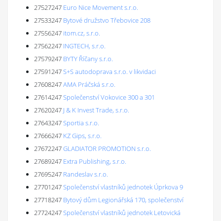
27527247
Euro Nice Movement s.r.o.
27533247
Bytové družstvo Třebovice 208
27556247
itom.cz, s.r.o.
27562247
INGTECH, s.r.o.
27579247
BYTY Říčany s.r.o.
27591247
S+S autodoprava s.r.o. v likvidaci
27608247
AMA Práčská s.r.o.
27614247
Společenství Vokovice 300 a 301
27620247
J & K Invest Trade, s.r.o.
27643247
Sportia s.r.o.
27666247
KZ Gips, s.r.o.
27672247
GLADIATOR PROMOTION s.r.o.
27689247
Extra Publishing, s.r.o.
27695247
Randeslav s.r.o.
27701247
Společenství vlastníků jednotek Úprkova 9
27718247
Bytový dům Legionářská 170, společenství
27724247
Společenství vlastníků jednotek Letovická