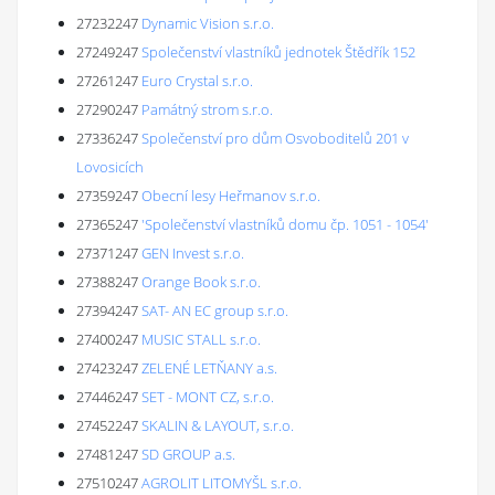
27232247
Dynamic Vision s.r.o.
27249247
Společenství vlastníků jednotek Štědřík 152
27261247
Euro Crystal s.r.o.
27290247
Památný strom s.r.o.
27336247
Společenství pro dům Osvoboditelů 201 v
Lovosicích
27359247
Obecní lesy Heřmanov s.r.o.
27365247
'Společenství vlastníků domu čp. 1051 - 1054'
27371247
GEN Invest s.r.o.
27388247
Orange Book s.r.o.
27394247
SAT- AN EC group s.r.o.
27400247
MUSIC STALL s.r.o.
27423247
ZELENÉ LETŇANY a.s.
27446247
SET - MONT CZ, s.r.o.
27452247
SKALIN & LAYOUT, s.r.o.
27481247
SD GROUP a.s.
27510247
AGROLIT LITOMYŠL s.r.o.