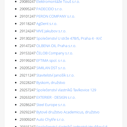
29089247
Elektromontáže Touš s.r.o.
29095247
PADECIDO s.r.o.
29101247
PERON COMPANY s.r.o.
29118247
AgDent s.r.o.
29124247
MVE Jakubov s.r.o.
29130247
Společenství U strže 478/5, Praha 4 - Krč
29147247
OLBENA OIL Praha s.r.o.
29153247
ČELOB Company s.r.o.
29199247
EFTIMA spol. s r.o.
29205247
SIMILAN DST s.r.o.
29211247
Stavitelství Janošík s.r.o.
29228247
Byskom, družstvo
29257247
Společenství vlastníků Tavíkovice 129
29263247
EXTERIER - DESIGN s.r.o.
29286247
Steel Europe s.r.o.
29292247
Bytové družstvo Academicus, družstvo
29309247
Auto Chytře s.r.o.
29315247
Společenství vlastníků jednotek Hrušňová 6