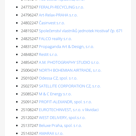
24773247
FERALPI-RECYCLING s.r.o.
24796247
Art-Relax-PRAHA s.r.o.
24802247
Časinvest s.r.o.
24819247
Společenství vlastníků jednotek Hostivař čp. 671
24825247
FALCO reality s.r.o.
24831247
Propaganda Art & Design, s.r.o.
24848247
Restit s.r.o.
24854247
A.M. PHOTOGRAPHY STUDIO s.r.o.
25004247
NORTH BOHEMIAN AIRTRADE, s.r.o.
25010247
Odessa CZ, spol. s r.o.
25027247
SATELLITE CORPORATION CZ, s.r.o.
25085247
M & C Energy s.r.o.
25091247
PROFIT-ALEXANDR, spol. s r.o.
25108247
EUROTECHINVEST, s.r.o. v likvidaci
25120247
WEST DELIVERY, spol.s.r.o.
25137247
Beluxe Praha, spol. s r.o.
25143247
AMARAX s.r.o.