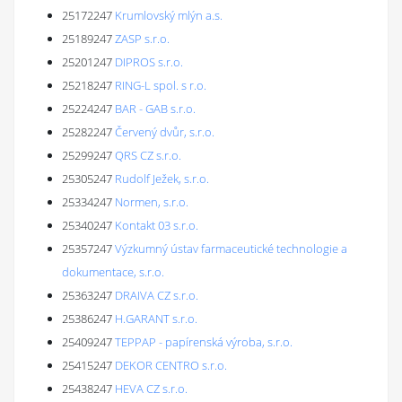
25172247
Krumlovský mlýn a.s.
25189247
ZASP s.r.o.
25201247
DIPROS s.r.o.
25218247
RING-L spol. s r.o.
25224247
BAR - GAB s.r.o.
25282247
Červený dvůr, s.r.o.
25299247
QRS CZ s.r.o.
25305247
Rudolf Ježek, s.r.o.
25334247
Normen, s.r.o.
25340247
Kontakt 03 s.r.o.
25357247
Výzkumný ústav farmaceutické technologie a
dokumentace, s.r.o.
25363247
DRAIVA CZ s.r.o.
25386247
H.GARANT s.r.o.
25409247
TEPPAP - papírenská výroba, s.r.o.
25415247
DEKOR CENTRO s.r.o.
25438247
HEVA CZ s.r.o.