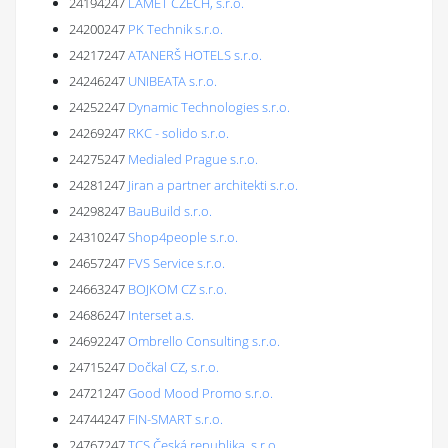
24194247
LAMET CZECH, s.r.o.
24200247
PK Technik s.r.o.
24217247
ATANERŠ HOTELS s.r.o.
24246247
UNIBEATA s.r.o.
24252247
Dynamic Technologies s.r.o.
24269247
RKC - solido s.r.o.
24275247
Medialed Prague s.r.o.
24281247
Jiran a partner architekti s.r.o.
24298247
BauBuild s.r.o.
24310247
Shop4people s.r.o.
24657247
FVS Service s.r.o.
24663247
BOJKOM CZ s.r.o.
24686247
Interset a.s.
24692247
Ombrello Consulting s.r.o.
24715247
Dočkal CZ, s.r.o.
24721247
Good Mood Promo s.r.o.
24744247
FIN-SMART s.r.o.
24767247
TCS Česká republika, s.r.o.