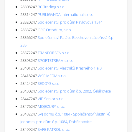
28308247
BC.Trading s.r.o.
28314247
PUBLIGANDA International s.r.o.
28320247
Společenství pro dům Pavlovova 1514
28337247
GRC Ortodum, s.r.o.
28366247
Společenství Paláce Beethoven Lázeňská č.p.
285
28372247
TRANFORSEN s.r.o.
28395247
SPORTSTREAM s.r.o.
28401247
Společenství vlastníků Krásného 1 a 3
28418247
WSE MEDIA s.r.o.
28424247
SEDDYS s.r.o.
28430247
Společenství pro dům č.p. 2002, Čelákovice
28447247
VIP Senior s.r.o.
28476247
MOJEZUBY s.r.o.
28482247
SVJ domu č.p. 1084 - Společenství vlastníků
jednotek pro dům č.p. 1084, Dobřichovice
28499247
SAFE PATROL s.r.o.