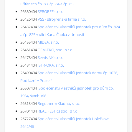
Líšťanech čp. 83, čp. 84 a čp. 85
26380404
SEBOREF s.r.o.
26426404
VSS - strojírenská firma s.r.o.
26432404
Společenství vlastníků jednotek pro dům čp. 824
a čp. 825 v ulici Karla Čapka v Unhošti
26455404
MIDEA, s.r.o.
26461404
DEM-EKO, spol. s r.o.
26478404
Servis NK s.r.o.
26484404
ISTR-OKA, s.r.o.
26490404
Společenství vlastníků jednotek domu čp. 1028,
Pod lázní v Praze 4
26507404
'Společenství vlastníků jednotek pro dům čp.
1934,Nymburk'
26513404
Regotherm Kladno, s.r.o.
26704404
REAL FEST cs spol. s r.o.
26727404
Společenství vlastníků jednotek Holečkova
2642/46