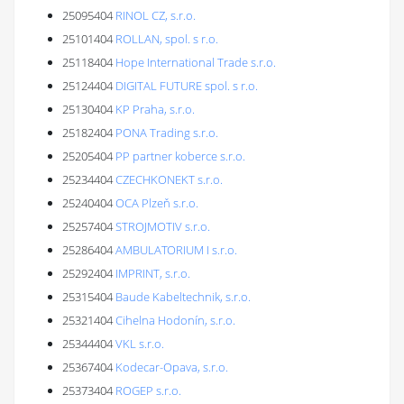
25095404
RINOL CZ, s.r.o.
25101404
ROLLAN, spol. s r.o.
25118404
Hope International Trade s.r.o.
25124404
DIGITAL FUTURE spol. s r.o.
25130404
KP Praha, s.r.o.
25182404
PONA Trading s.r.o.
25205404
PP partner koberce s.r.o.
25234404
CZECHKONEKT s.r.o.
25240404
OCA Plzeň s.r.o.
25257404
STROJMOTIV s.r.o.
25286404
AMBULATORIUM I s.r.o.
25292404
IMPRINT, s.r.o.
25315404
Baude Kabeltechnik, s.r.o.
25321404
Cihelna Hodonín, s.r.o.
25344404
VKL s.r.o.
25367404
Kodecar-Opava, s.r.o.
25373404
ROGEP s.r.o.