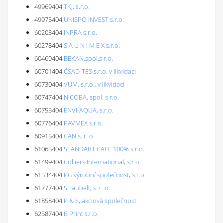
49969404
TKJ, s.r.o.
49975404
UNISPO INVEST s.r.o.
60203404
INPRA s.r.o.
60278404
S A U N I M E X s.r.o.
60469404
BEKAN,spol.s r.o.
60701404
ČSAD-TES s.r.o. v likvidaci
60730404
VUM, s.r.o., v likvidaci
60747404
NICOBA, spol. s r.o.
60753404
ENVI-AQUA, s.r.o.
60776404
PAVMEX s.r.o.
60915404
CAN s. r. o.
61065404
STANDART CAFE 100% s.r.o.
61499404
Colliers International, s.r.o.
61534404
PG výrobní společnost, s.r.o.
61777404
Straubelt, s. r. o.
61858404
P & S, akciová společnost
62587404
B Print s.r.o.