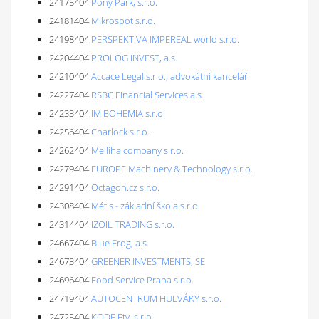
24175404
Pony Park, s.r.o.
24181404
Mikrospot s.r.o.
24198404
PERSPEKTIVA IMPEREAL world s.r.o.
24204404
PROLOG INVEST, a.s.
24210404
Accace Legal s.r.o., advokátní kancelář
24227404
RSBC Financial Services a.s.
24233404
IM BOHEMIA s.r.o.
24256404
Charlock s.r.o.
24262404
Melliha company s.r.o.
24279404
EUROPE Machinery & Technology s.r.o.
24291404
Octagon.cz s.r.o.
24308404
Métis - základní škola s.r.o.
24314404
IZOIL TRADING s.r.o.
24667404
Blue Frog, a.s.
24673404
GREENER INVESTMENTS, SE
24696404
Food Service Praha s.r.o.
24719404
AUTOCENTRUM HULVÁKY s.r.o.
24725404
KODE Ftv, s.r.o.