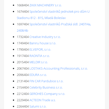
1668404
ZAXX MACHINERY s.r.o.
1674404
Společenství vlastníků jednotek pro dům U
Stadionu 812 - 815, Mladá Boleslav
1697404
Společenství vlastníků Pražská sídl. 2407/4a,
2408/4b
1732404
Creative Industry s.r.o.
1749404
Baniru house s.r.o.
1790404
ELVEPOR, s.r.o.
1917404
RAONTIA s.r.o.
2015404
MELDIR s.r.o.
2067404
LOSTAKS-Accounting Professionals, s.r.o.
2096404
EDURA s.r.o.
2131404
FIN CAR Pardubice s.r.o.
2154404
Celebrity Business s.r.o.
2212404
GEROHES Company s.r.o.
2229404
ACTEON Trade a.s.
2264404
Salumi s.r.o.