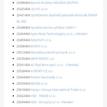
25396404
Bytové družstvo NOVÁKA DEVÍTKA
25425404
LELVIT, s.r.o.
25431404
Společenství vlastníků jednotek domu MLÝNSKÁ
čp. 602
25448404
Společenství Na vyhlídce 2340/11
25454404
Ayers Rock Technologies, s.r.o., v likvidaci
25483404
RybaTech s.r.o.
25506404
BUWO s.r.o.
25512404
Mendelova školní kuchyně, s.r.o.
25535404
GRAF INVEST, a.s.
25541404
AC Real Brno spol. s r.o. - v likvidaci
25558404
KURORT-CZ, a.s.
25564404
Robert Gescheidt, s.r.o.
25593404
BESON s.r.o.
25616404
Xiang Li Group International Trade s.r.o.
25622404
VGP - TRADE s.r.o.
25639404
NSN - Group.kz.,s.r.o. v likvidaci