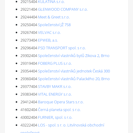
29215404
KULATINA s.r.o.
29221404
GLENWOOD COMPANY s.r.o.
29244404
Meet & Greet s.r.o.
29250404
Společenství JŽ 758
29267404
VELVAC s.r.o.
29273404
EPWEB, a.s.
29296404
PSD TRANSPORT spol. s r.o.
29302404
Společenství vlastníků bytů Zikova 2, Brno
29319404
FOBERG PLUS s.r.o.
29354404
Společenství vlastníků jednotek Česká 300
29360404
Společenství vlastníků Palackého 20, Brno
29377404
STAVBY MAKR s.r.o.
29383404
VITAL ENERGY s.r.o.
29412404
Baroque Opera Stars s.r.o.
41602404
Černá planeta spol. s r.o.
43002404
FURNIER, spol. s r.o.
43222404
LOS - spol. s r. o. Litvínovská obchodní
společnost