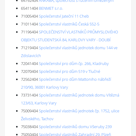
64792404
ANKABA, společnost s ručením omezeným
65411404
BENMET s.r.o.
71005404
Společenství Jateční 11 Cheb
71011404
Společenství vlastníků Česká 552-5
71196404
SPOLEČENSTVÍ VLASTNÍKŮ PRŮMYSLOVÉHO
OBJEKTU STUDENTSKÁ 84, KARLOVY VARY - DOUBÍ
71219404
Společenství vlastníků jednotek domu 144 ve
Zdislavicích
72041404
Společenství pro dům čp. 266, Kladruby
72070404
Společenství pro dům 519 v Tlučné
72562404
Společenství pro dům Mattoniho nábřeží
210/90, 36001 Karlovy Vary
73731404
Společenství vlastníků jednotek domu Vítězná
123/63, Karlovy Vary
75009404
Společenství vlastníků jednotek čp. 1752, ulice
Želivského, Tachov
75038404
Společenství vlastníků domu Všeruby 239
75050404
Společenství vlastníků Zahradní 29, Plzeň