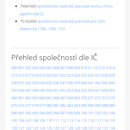
75067404
Společenství vlastníků jednotek domu v Plzni,
Jagellonská 22
75102404
Společenství vlastníků jednotek pro dům
Malenická 1789, 1790, 1791
Přehled společností dle IČ
000
001
002
003
004
005
006
007
008
009
010
011
012
013
014
015
016
017
018
019
020
021
022
023
024
025
026
027
028
029
030
031
032
033
034
035
036
037
038
039
040
041
042
043
044
045
046
047
048
049
050
051
052
053
054
055
056
057
058
059
060
061
062
063
064
065
066
067
068
069
070
071
072
073
074
075
076
077
078
079
080
081
082
083
084
085
086
087
088
089
090
091
092
093
094
095
096
097
098
099
100
101
102
103
104
105
106
107
108
109
110
111
112
113
114
115
116
117
118
119
120
121
122
123
124
125
126
127
128
129
130
131
132
133
134