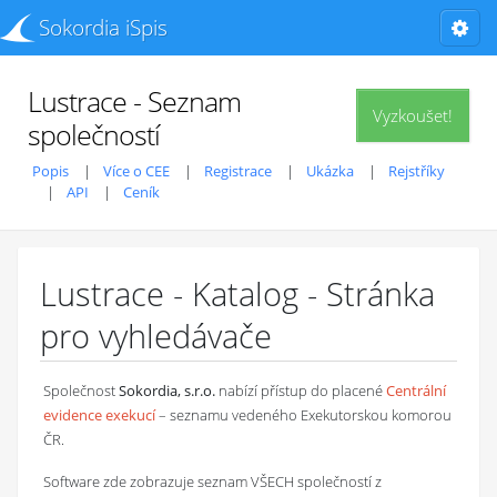
Sokordia iSpis
Lustrace - Seznam
Vyzkoušet!
společností
Popis
Více o CEE
Registrace
Ukázka
Rejstříky
API
Ceník
Lustrace - Katalog - Stránka
pro vyhledávače
Společnost
Sokordia, s.r.o.
nabízí přístup do placené
Centrální
evidence exekucí
– seznamu vedeného Exekutorskou komorou
ČR.
Software zde zobrazuje seznam VŠECH společností z