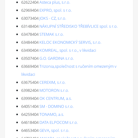
62622404
Asteca plus, s.r.o.
62969404
EXPRO, spol. s r.o.
63073404
JOKS - CZ, s.r.o.
63148404
NÁKUPNÍ STŘEDISKO TŘEBÍVLICE spol. s r.o.
63478404
STEMAK s.r.o.
63484404
KELOC EKONOMICKÝ SERVIS, s.r.o.
63490404
KOMREAL, spol. s r.o., v likvidaci
63507404
G.O. GARDINA s.r.o.
63669404
Trizonia,společnost s ručením omezeným v
likvidaci
63675404
CEREXIM, s.r.o.
63982404
MOTORON s.r.o.
63999404
OK CENTRUM, a.s.
64051404
SM - DOMINO s.r.o.
64259404
TONAMO, a.s.
64618404
DATA ELPOCOM s.r.o.
64653404
GEVA, spol. s r.o.