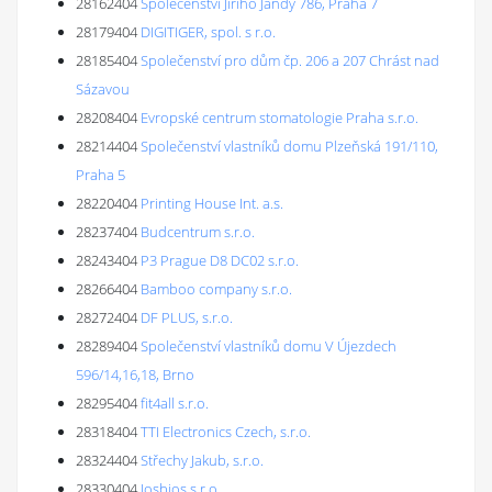
28162404
Společenství Jiřího Jandy 786, Praha 7
28179404
DIGITIGER, spol. s r.o.
28185404
Společenství pro dům čp. 206 a 207 Chrást nad
Sázavou
28208404
Evropské centrum stomatologie Praha s.r.o.
28214404
Společenství vlastníků domu Plzeňská 191/110,
Praha 5
28220404
Printing House Int. a.s.
28237404
Budcentrum s.r.o.
28243404
P3 Prague D8 DC02 s.r.o.
28266404
Bamboo company s.r.o.
28272404
DF PLUS, s.r.o.
28289404
Společenství vlastníků domu V Újezdech
596/14,16,18, Brno
28295404
fit4all s.r.o.
28318404
TTI Electronics Czech, s.r.o.
28324404
Střechy Jakub, s.r.o.
28330404
Josbios s.r.o.