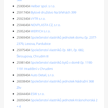
25900404
Helber spol. s r.o.
25917404
Bytové družstvo Na břehách 399
25923404
VYTR s.r.o.
25946404
NOVPLASTA CZ, s.r.o.
25952404
WERYCH s.r.o.
25969404
Společenství vlastníků jednotek domu čp. 2377-
2379, Lexova, Pardubice
25975404
Společenství vlastníků čp. 681, čp. 682,
Škroupova, Chrudim III
25981404
Společenství vlastníků bytů v domě čp. 1190-
1191 Hradištní v Chrudimi
26009404
Auto Detail, s.r.o.
26038404
Společenství vlastníků jednotek Nádražní 368
Zliv
26044404
ESW s.r.o.
26050404
Společenství vlastníků jednotek Krásnohorská 2
+ 4