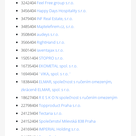
3242404
Feel Free group s.r.o.
3456404
Happy Days Hospitality s.r.o.
3479404
INF Real Estate, s.r.o.
3485404
Majitelefirem.cz, s.r.o.
3508404
audeys s.r.o.
3566404
RightHand s.r.o.
3601404
Iaventajax s.r.o.
15051404
STOPRO s.r.o.
16735404
EKOMETAL spol. s r.o.
16949404
' VIKA, spol. s r.o. '
18384404
ELMAR, společnost s ručením omezeným,
zkráceně ELMAR, spol. s r.o.
18627404
R E S K O N společnost s ručením omezeným
22798404
Topproduct Praha s.r.o.
24123404
Tectaria s.r.o.
24152404
Společenství Milevská 838 Praha
24169404
IMPERIAL Holding s.r.o.