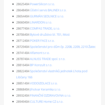
28625404
PowerSilicon s.r.o.
28648404
Účetní servis BALINEX s.r.o.
28654404
GURMÁN SEDLNICE s.r.o.
28660404
LINARDON s.r.o.
28677404
COMPAS TRADE, s.r.o.
28706404
Bytové družstvo bl. 701, Most
28712404
POKER FACE s.r.o.
28729404
Společenství pro dům čp. 2208, 2209, 2210 Žatec
28741404
Alfamont s.r.o.
28787404
ALNUSS TRADE spol. s r.o.
28816404
BP Konzult s.r.o.
28822404
Společenství vlastníků jednotek Lhota pod
Libčany 166
28851404
VODOIZOLACE s.r.o.
28868404
Jihotvar Keramika s.r.o.
28932404
FINANČNÍ OZDRAVOVNA s.r.o.
28949404
CULTURE Home CZ s.r.o.