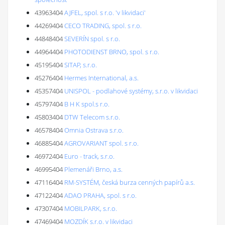
43963404
AJFEL, spol. s r.o. 'v likvidaci'
44269404
CECO TRADING, spol. s r.o.
44848404
SEVERÍN spol. s r.o.
44964404
PHOTODIENST BRNO, spol. s r.o.
45195404
SITAP, s.r.o.
45276404
Hermes International, a.s.
45357404
UNISPOL - podlahové systémy, s.r.o. v likvidaci
45797404
B H K spol.s r.o.
45803404
DTW Telecom s.r.o.
46578404
Omnia Ostrava s.r.o.
46885404
AGROVARIANT spol. s r.o.
46972404
Euro - track, s.r.o.
46995404
Plemenáři Brno, a.s.
47116404
RM-SYSTÉM, česká burza cenných papírů a.s.
47122404
ADAO PRAHA, spol. s r.o.
47307404
MOBILPARK, s.r.o.
47469404
MOZDÍK s.r.o. v likvidaci