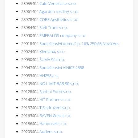
28955404
Cafe Venezia cz s.r.o.
28961404
Agarden rostliny s.r.o.
28978404
CORE Aesthetics s.r.o.
28984404
Stefi Trans s.r.o.
28990404
EMERALDS company s.r.o.
29018404
Společenství domu č.p. 163, 250 63 Nová Ves
29024404
Kleniana, s.r.o.
29030404
ŠUMA 94 s.r.o.
29047404
Společenství VINICE 2358
29053404
HH258 a.s.
29105404
NO LIMIT BAR 90 s.r.o.
29128404
Santini Food s.r.o.
29140404
HIT Partners s.r.o.
29157404
TIS sdružení s.r.o.
29163404
RAVEN West s.r.o.
29186404
Hanousek s.r.o.
29209404
Audens s.r.o.