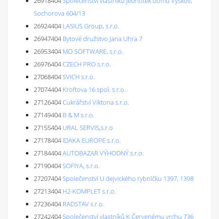
26918404
Společenství vlastníků jednotek domu Vyškov,
Sochorova 604/13
26924404
LASIUS Group, s.r.o.
26947404
Bytové družstvo Jana Uhra 7
26953404
MO SOFTWARE, s.r.o.
26976404
CZECH PRO s.r.o.
27068404
SVICH s.r.o.
27074404
Kroftova 16 spol. s r.o.
27126404
Cukrářství Viktoria s.r.o.
27149404
B & M s.r.o.
27155404
URAL SERVIS,s.r.o
27178404
IDAKA EUROPE s.r.o.
27184404
AUTOBAZAR VÝHODNÝ s.r.o.
27190404
SOFIYA, s.r.o.
27207404
Společenství U dejvického rybníčku 1397, 1398
27213404
H2-KOMPLET s.r.o.
27236404
RADSTAV s.r.o.
27242404
Společenství vlastníků K Červenému vrchu 736