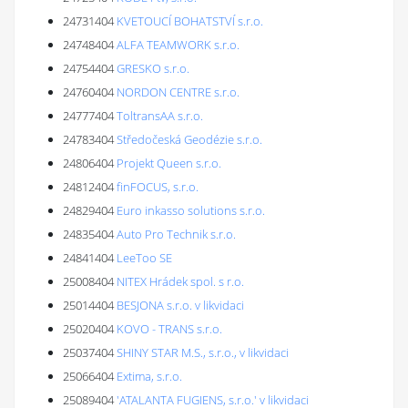
24731404
KVETOUCÍ BOHATSTVÍ s.r.o.
24748404
ALFA TEAMWORK s.r.o.
24754404
GRESKO s.r.o.
24760404
NORDON CENTRE s.r.o.
24777404
ToltransAA s.r.o.
24783404
Středočeská Geodézie s.r.o.
24806404
Projekt Queen s.r.o.
24812404
finFOCUS, s.r.o.
24829404
Euro inkasso solutions s.r.o.
24835404
Auto Pro Technik s.r.o.
24841404
LeeToo SE
25008404
NITEX Hrádek spol. s r.o.
25014404
BESJONA s.r.o. v likvidaci
25020404
KOVO - TRANS s.r.o.
25037404
SHINY STAR M.S., s.r.o., v likvidaci
25066404
Extima, s.r.o.
25089404
'ATALANTA FUGIENS, s.r.o.' v likvidaci