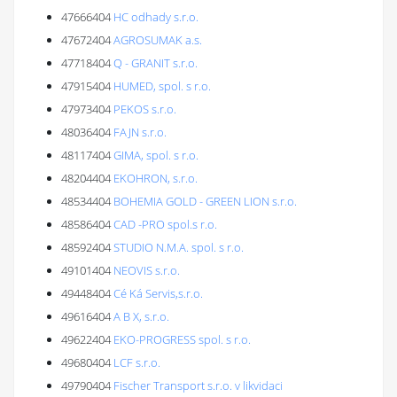
47666404
HC odhady s.r.o.
47672404
AGROSUMAK a.s.
47718404
Q - GRANIT s.r.o.
47915404
HUMED, spol. s r.o.
47973404
PEKOS s.r.o.
48036404
FAJN s.r.o.
48117404
GIMA, spol. s r.o.
48204404
EKOHRON, s.r.o.
48534404
BOHEMIA GOLD - GREEN LION s.r.o.
48586404
CAD -PRO spol.s r.o.
48592404
STUDIO N.M.A. spol. s r.o.
49101404
NEOVIS s.r.o.
49448404
Cé Ká Servis,s.r.o.
49616404
A B X, s.r.o.
49622404
EKO-PROGRESS spol. s r.o.
49680404
LCF s.r.o.
49790404
Fischer Transport s.r.o. v likvidaci