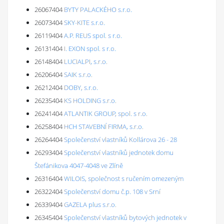
26067404
BYTY PALACKÉHO s.r.o.
26073404
SKY-KITE s.r.o.
26119404
A.P. REUS spol. s r.o.
26131404
I. EXON spol. s r.o.
26148404
LUCIALPI, s.r.o.
26206404
SAIK s.r.o.
26212404
DOBY, s.r.o.
26235404
KS HOLDING s.r.o.
26241404
ATLANTIK GROUP, spol. s r.o.
26258404
HCH STAVEBNÍ FIRMA, s.r.o.
26264404
Společenství vlastníků Kollárova 26 - 28
26293404
Společenství vlastníků jednotek domu
Štefánikova 4047-4048 ve Zlíně
26316404
WILOIS, společnost s ručením omezeným
26322404
Společenství domu č.p. 108 v Srní
26339404
GAZELA plus s.r.o.
26345404
Společenství vlastníků bytových jednotek v