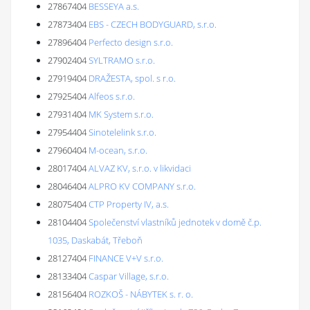
27867404
BESSEYA a.s.
27873404
EBS - CZECH BODYGUARD, s.r.o.
27896404
Perfecto design s.r.o.
27902404
SYLTRAMO s.r.o.
27919404
DRAŽESTA, spol. s r.o.
27925404
Alfeos s.r.o.
27931404
MK System s.r.o.
27954404
Sinotelelink s.r.o.
27960404
M-ocean, s.r.o.
28017404
ALVAZ KV, s.r.o. v likvidaci
28046404
ALPRO KV COMPANY s.r.o.
28075404
CTP Property IV, a.s.
28104404
Společenství vlastníků jednotek v domě č.p.
1035, Daskabát, Třeboň
28127404
FINANCE V+V s.r.o.
28133404
Caspar Village, s.r.o.
28156404
ROZKOŠ - NÁBYTEK s. r. o.