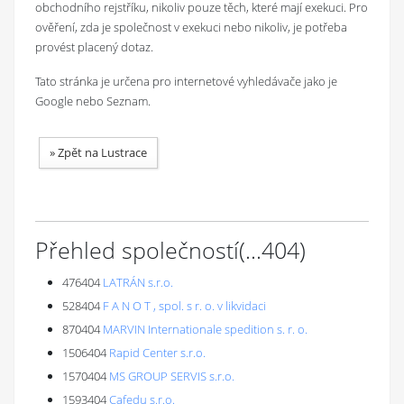
obchodního rejstříku, nikoliv pouze těch, které mají exekuci. Pro
ověření, zda je společnost v exekuci nebo nikoliv, je potřeba
provést placený dotaz.
Tato stránka je určena pro internetové vyhledávače jako je
Google nebo Seznam.
»
Zpět na Lustrace
Přehled společností
(...
404
)
476404
LATRÁN s.r.o.
528404
F A N O T , spol. s r. o. v likvidaci
870404
MARVIN Internationale spedition s. r. o.
1506404
Rapid Center s.r.o.
1570404
MS GROUP SERVIS s.r.o.
1593404
Cafedu s.r.o.