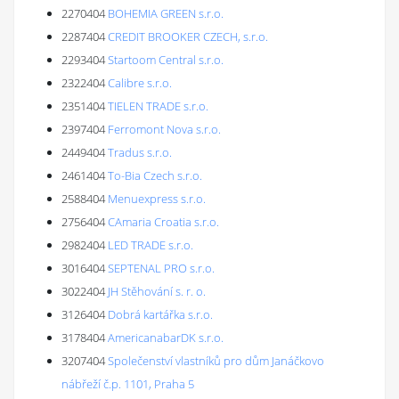
2270404
BOHEMIA GREEN s.r.o.
2287404
CREDIT BROOKER CZECH, s.r.o.
2293404
Startoom Central s.r.o.
2322404
Calibre s.r.o.
2351404
TIELEN TRADE s.r.o.
2397404
Ferromont Nova s.r.o.
2449404
Tradus s.r.o.
2461404
To-Bia Czech s.r.o.
2588404
Menuexpress s.r.o.
2756404
CAmaria Croatia s.r.o.
2982404
LED TRADE s.r.o.
3016404
SEPTENAL PRO s.r.o.
3022404
JH Stěhování s. r. o.
3126404
Dobrá kartářka s.r.o.
3178404
AmericanabarDK s.r.o.
3207404
Společenství vlastníků pro dům Janáčkovo
nábřeží č.p. 1101, Praha 5