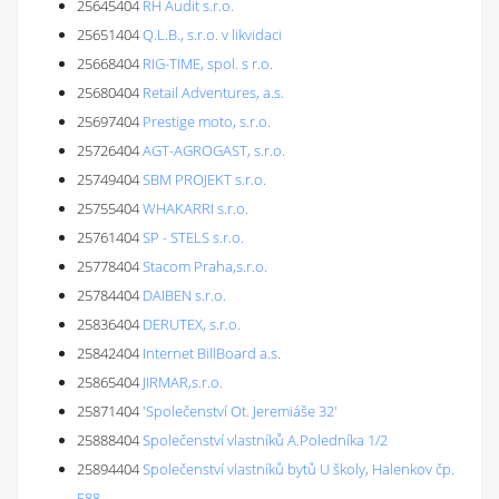
25645404
RH Audit s.r.o.
25651404
Q.L.B., s.r.o. v likvidaci
25668404
RIG-TIME, spol. s r.o.
25680404
Retail Adventures, a.s.
25697404
Prestige moto, s.r.o.
25726404
AGT-AGROGAST, s.r.o.
25749404
SBM PROJEKT s.r.o.
25755404
WHAKARRI s.r.o.
25761404
SP - STELS s.r.o.
25778404
Stacom Praha,s.r.o.
25784404
DAIBEN s.r.o.
25836404
DERUTEX, s.r.o.
25842404
Internet BillBoard a.s.
25865404
JIRMAR,s.r.o.
25871404
'Společenství Ot. Jeremiáše 32'
25888404
Společenství vlastníků A.Poledníka 1/2
25894404
Společenství vlastníků bytů U školy, Halenkov čp.
588