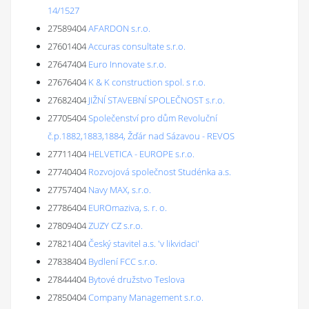
14/1527
27589404
AFARDON s.r.o.
27601404
Accuras consultate s.r.o.
27647404
Euro Innovate s.r.o.
27676404
K & K construction spol. s r.o.
27682404
JIŽNÍ STAVEBNÍ SPOLEČNOST s.r.o.
27705404
Společenství pro dům Revoluční
č.p.1882,1883,1884, Žďár nad Sázavou - REVOS
27711404
HELVETICA - EUROPE s.r.o.
27740404
Rozvojová společnost Studénka a.s.
27757404
Navy MAX, s.r.o.
27786404
EUROmaziva, s. r. o.
27809404
ZUZY CZ s.r.o.
27821404
Český stavitel a.s. 'v likvidaci'
27838404
Bydlení FCC s.r.o.
27844404
Bytové družstvo Teslova
27850404
Company Management s.r.o.