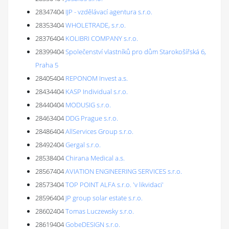
28347404
IJP - vzdělávací agentura s.r.o.
28353404
WHOLETRADE, s.r.o.
28376404
KOLIBRI COMPANY s.r.o.
28399404
Společenství vlastníků pro dům Starokošířská 6,
Praha 5
28405404
REPONOM Invest a.s.
28434404
KASP Individual s.r.o.
28440404
MODUSIG s.r.o.
28463404
DDG Prague s.r.o.
28486404
AllServices Group s.r.o.
28492404
Gergal s.r.o.
28538404
Chirana Medical a.s.
28567404
AVIATION ENGINEERING SERVICES s.r.o.
28573404
TOP POINT ALFA s.r.o. 'v likvidaci'
28596404
JP group solar estate s.r.o.
28602404
Tomas Luczewsky s.r.o.
28619404
GobeDESIGN s.r.o.