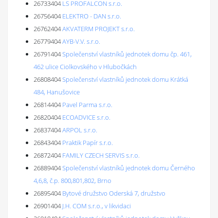
26733404
LS PROFALCON s.r.o.
26756404
ELEKTRO - DAN s.r.o.
26762404
AKVATERM PROJEKT s.r.o.
26779404
AYB-V.V. s.r.o.
26791404
Společenství vlastníků jednotek domu čp. 461,
462 ulice Ciolkovského v Hlubočkách
26808404
Společenství vlastníků jednotek domu Krátká
484, Hanušovice
26814404
Pavel Parma s.r.o.
26820404
ECOADVICE s.r.o.
26837404
ARPOL s.r.o.
26843404
Praktik Papír s.r.o.
26872404
FAMILY CZECH SERVIS s.r.o.
26889404
Společenství vlastníků jednotek domu Černého
4,6,8, č.p. 800,801,802, Brno
26895404
Bytové družstvo Oderská 7, družstvo
26901404
J.H. COM s.r.o., v likvidaci