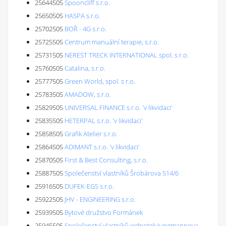
25644505
Spooncliff s.r.o.
25650505
HASPA s.r.o.
25702505
BOŘ - 4G s.r.o.
25725505
Centrum manuální terapie, s.r.o.
25731505
NEREST TRECK INTERNATIONAL spol. s r.o.
25760505
Catalina, s.r.o.
25777505
Green World, spol. s r.o.
25783505
AMADOW, s.r.o.
25829505
UNIVERSAL FINANCE s.r.o. 'v likvidaci'
25835505
HETERPAL s.r.o. 'v likvidaci'
25858505
Grafik Atelier s.r.o.
25864505
ADIMANT s.r.o. 'v likvidaci'
25870505
First & Best Consulting, s.r.o.
25887505
Společenství vlastníků Šrobárova 514/6
25916505
DUFEK-EGS s.r.o.
25922505
JHV - ENGINEERING s.r.o.
25939505
Bytové družstvo Formánek
25945505
Společenství vlastníků jednotek Jungmannova