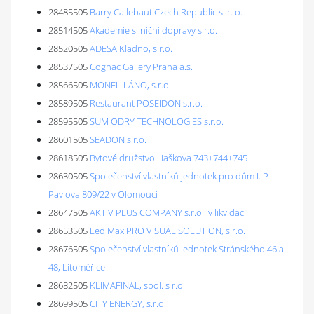
28485505
Barry Callebaut Czech Republic s. r. o.
28514505
Akademie silniční dopravy s.r.o.
28520505
ADESA Kladno, s.r.o.
28537505
Cognac Gallery Praha a.s.
28566505
MONEL-LÁNO, s.r.o.
28589505
Restaurant POSEIDON s.r.o.
28595505
SUM ODRY TECHNOLOGIES s.r.o.
28601505
SEADON s.r.o.
28618505
Bytové družstvo Haškova 743+744+745
28630505
Společenství vlastníků jednotek pro dům I. P.
Pavlova 809/22 v Olomouci
28647505
AKTIV PLUS COMPANY s.r.o. 'v likvidaci'
28653505
Led Max PRO VISUAL SOLUTION, s.r.o.
28676505
Společenství vlastníků jednotek Stránského 46 a
48, Litoměřice
28682505
KLIMAFINAL, spol. s r.o.
28699505
CITY ENERGY, s.r.o.