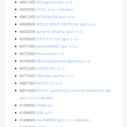
49621505
APS Agency spol. s r.o.
49702505
ČADIL, s.r.o., v likvidaci
49812505
EICHENAUER spol. s r.o.
49968505
BOSCH SERVIS CENTRUM, spol. s r.o.
60202505
Spojené slévárny, spol. s r.o.
60700505
D Ř E V O T E K, spol. s r.o.
60717505
NeKa MARKET spol. s r.o.
60723505
MS advisory s.r.o.
60746505
DEA bezpečnostní agentura s.r.o.
60752505
KONTIK Zlín, s.r.o.
60775505
Těšínské papírny, s.r.o.
60827505
INOTEC-CS s.r.o.
60914505
B E K R , společnost s ručením omezeným (zkr.
spol. s r.o.) v likvidaci
61058505
DAME a.s.
61064505
M B , s.r.o.
61498505
SALAMMBO spol. s r.o. v likvidaci