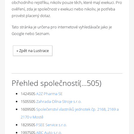
obchodního rejstříku, nikoliv pouze těch, které mají exekuci. Pro
ověření, zda je společnost v exekuci nebo nikoliv, je potřeba
provést placený dotaz.
Tato stránka je určena pro internetové vyhledávače jako je
Google nebo Seznam.
»
Zpět na Lustrace
Přehled společností
(...
505
)
1424505
A2Z Pharma SE
1505505
Zahrada-Dílna-Stroje s.r.o.
1609505
Společenství vlastníků jednotek čp. 2168, 2169 a
2170 v Mostě
1829505
FSEE Service s.r.o.
1997505
ABC Auto s.r.o.