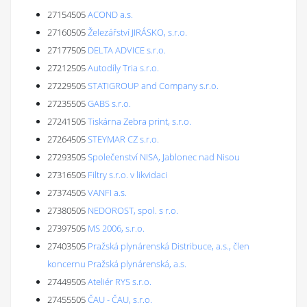
27154505
ACOND a.s.
27160505
Železářství JIRÁSKO, s.r.o.
27177505
DELTA ADVICE s.r.o.
27212505
Autodíly Tria s.r.o.
27229505
STATIGROUP and Company s.r.o.
27235505
GABS s.r.o.
27241505
Tiskárna Zebra print, s.r.o.
27264505
STEYMAR CZ s.r.o.
27293505
Společenství NISA, Jablonec nad Nisou
27316505
Filtry s.r.o. v likvidaci
27374505
VANFI a.s.
27380505
NEDOROST, spol. s r.o.
27397505
MS 2006, s.r.o.
27403505
Pražská plynárenská Distribuce, a.s., člen
koncernu Pražská plynárenská, a.s.
27449505
Ateliér RYS s.r.o.
27455505
ČAU - ČAU, s.r.o.