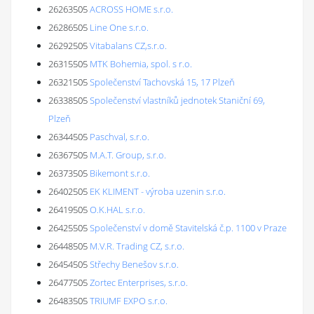
26263505
ACROSS HOME s.r.o.
26286505
Line One s.r.o.
26292505
Vitabalans CZ,s.r.o.
26315505
MTK Bohemia, spol. s r.o.
26321505
Společenství Tachovská 15, 17 Plzeň
26338505
Společenství vlastníků jednotek Staniční 69,
Plzeň
26344505
Paschval, s.r.o.
26367505
M.A.T. Group, s.r.o.
26373505
Bikemont s.r.o.
26402505
EK KLIMENT - výroba uzenin s.r.o.
26419505
O.K.HAL s.r.o.
26425505
Společenství v domě Stavitelská č.p. 1100 v Praze
26448505
M.V.R. Trading CZ, s.r.o.
26454505
Střechy Benešov s.r.o.
26477505
Zortec Enterprises, s.r.o.
26483505
TRIUMF EXPO s.r.o.