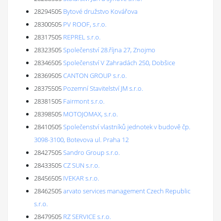
28294505
Bytové družstvo Kovářova
28300505
PV ROOF, s.r.o.
28317505
REPREL s.r.o.
28323505
Společenství 28.října 27, Znojmo
28346505
Společenství V Zahradách 250, Dobšice
28369505
CANTON GROUP s.r.o.
28375505
Pozemní Stavitelství JM s.r.o.
28381505
Fairmont s.r.o.
28398505
MOTOJOMAX, s.r.o.
28410505
Společenství vlastníků jednotek v budově čp.
3098-3100, Botevova ul. Praha 12
28427505
Sandro Group s.r.o.
28433505
CZ SUN s.r.o.
28456505
IVEKAR s.r.o.
28462505
arvato services management Czech Republic
s.r.o.
28479505
RZ SERVICE s.r.o.