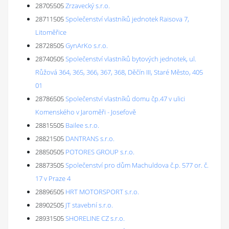
28705505
Zrzavecký s.r.o.
28711505
Společenství vlastníků jednotek Raisova 7,
Litoměřice
28728505
GynArKo s.r.o.
28740505
Společenství vlastníků bytových jednotek, ul.
Růžová 364, 365, 366, 367, 368, Děčín III, Staré Město, 405
01
28786505
Společenství vlastníků domu čp.47 v ulici
Komenského v Jaroměři - Josefově
28815505
Bailee s.r.o.
28821505
DANTRANS s.r.o.
28850505
POTORES GROUP s.r.o.
28873505
Společenství pro dům Machuldova č.p. 577 or. č.
17 v Praze 4
28896505
HRT MOTORSPORT s.r.o.
28902505
JT stavební s.r.o.
28931505
SHORELINE CZ s.r.o.