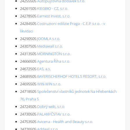
24255505
Autopůjčovna dodávek s.r.o.
24261505
KIEGBIO - CZ, s.r.o.
24278505
Earnest Invest, s.r.o.
24284505
Costruzioni edilizie Praga - C.E.P. s.r.o. - v
likvidaci
24290505
JOOMLA s.r.o.
24307505
Mediawall s.r.o.
24313505
MORNINGTON s.r.o.
24666505
Agentura Říha s.r.o.
24672505
EAS, a.s.
24689505
BAYERISCHERHOF HOTELS RESORT, s.r.o.
24695505
WIN-WIN s.r.o.
24718505
Společenství vlastníků jednotek Na Hřebenkách
76, Praha 5
24724505
Dobrý web, s.r.o
24730505
PALANYČSTAV s.r.o.
24753505
Avicena - Health and Beauty s.r.o.
24776505
Addaxil s.r.o.