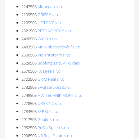
2147505
Mohegan s.r.o.
2199505
OŘÍŠEK s.r.o.
2205505
HOT.FIVE s.r.o.
2321505
PETR KOPITÁK s.r.o.
2460505
ZVOD s.r.o.
2483505
Moje obchodování s.r.o.
2506505
Violent storm s.r.o.
2529505
Booking s.r.o. v likvidaci
2570505
Kossyra s.r.o.
2703505
GRIM Real s.r.o.
2732505
SAGI services s.r.o.
2749505
H.A. TECHNIK MONT s.r.o.
2778505
QRS CNC s.r.o.
2784505
SYBRU s.r.o.
2917505
Goatle s.r.o.
2952505
PeOn Speed s.r.o.
2998505
NB Real Estate s.r.o.