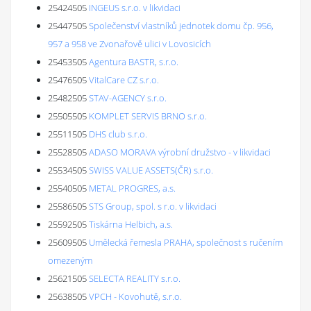
25424505
INGEUS s.r.o. v likvidaci
25447505
Společenství vlastníků jednotek domu čp. 956,
957 a 958 ve Zvonařově ulici v Lovosicích
25453505
Agentura BASTR, s.r.o.
25476505
VitalCare CZ s.r.o.
25482505
STAV-AGENCY s.r.o.
25505505
KOMPLET SERVIS BRNO s.r.o.
25511505
DHS club s.r.o.
25528505
ADASO MORAVA výrobní družstvo - v likvidaci
25534505
SWISS VALUE ASSETS(ČR) s.r.o.
25540505
METAL PROGRES, a.s.
25586505
STS Group, spol. s r.o. v likvidaci
25592505
Tiskárna Helbich, a.s.
25609505
Umělecká řemesla PRAHA, společnost s ručením
omezeným
25621505
SELECTA REALITY s.r.o.
25638505
VPCH - Kovohutě, s.r.o.