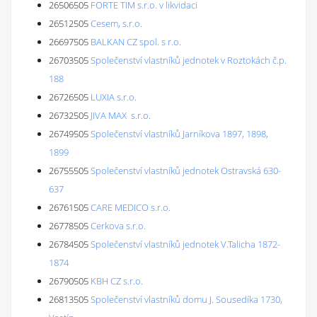
26506505
FORTE TIM s.r.o. v likvidaci
26512505
Cesem, s.r.o.
26697505
BALKAN CZ spol. s r.o.
26703505
Společenství vlastníků jednotek v Roztokách č.p.
188
26726505
LUXIA s.r.o.
26732505
JIVA MAX s.r.o.
26749505
Společenství vlastníků Jarníkova 1897, 1898,
1899
26755505
Společenství vlastníků jednotek Ostravská 630-
637
26761505
CARE MEDICO s.r.o.
26778505
Cerkova s.r.o.
26784505
Společenství vlastníků jednotek V.Talicha 1872-
1874
26790505
KBH CZ s.r.o.
26813505
Společenství vlastníků domu J. Sousedíka 1730,