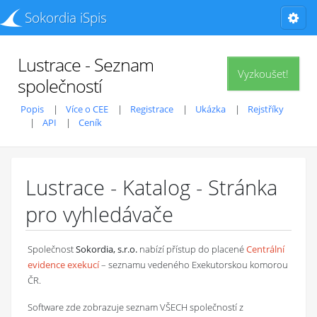
Sokordia iSpis
Lustrace - Seznam
Vyzkoušet!
společností
Popis
Více o CEE
Registrace
Ukázka
Rejstříky
API
Ceník
Lustrace - Katalog - Stránka
pro vyhledávače
Společnost
Sokordia, s.r.o.
nabízí přístup do placené
Centrální
evidence exekucí
– seznamu vedeného Exekutorskou komorou
ČR.
Software zde zobrazuje seznam VŠECH společností z