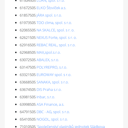
61504505
LORN, spol. s r.o.
61672505
ELKO Šťovíček a.s.
61857505
JÁRA spol. s r.o.
61973505
TDO clima, spol. s r.o.
62065505
NA SKALCE, spol. s r. o.
62621505
NEXUS Forte, spol. s r. o.
62916505
REBAC REAL, spol. s r.o.
62968505
MAX,spol.s.r.o.
63072505
ABALEX, s.r.o.
63147505
POLYREPRO, s.r.o.
63321505
EUROWAY spol. s r.o.
63668505
SANAKA, spol. s r.o.
63674505
DIS Praha s.r.o.
63981505
Inbar, s.r.o.
63998505
ASA Finance, a.s.
64791505
DBC - AG, spol. s r.o.
65410505
NOGOL, spol. s r.o.
71010505
'Společenství vlastníků jednotek Sládkova