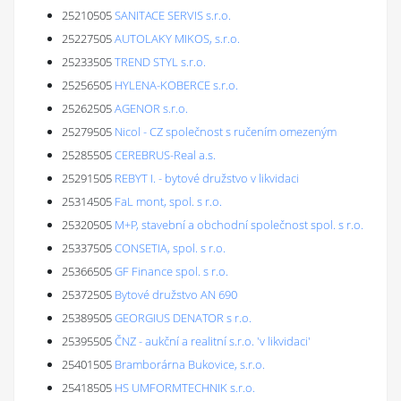
25210505
SANITACE SERVIS s.r.o.
25227505
AUTOLAKY MIKOS, s.r.o.
25233505
TREND STYL s.r.o.
25256505
HYLENA-KOBERCE s.r.o.
25262505
AGENOR s.r.o.
25279505
Nicol - CZ společnost s ručením omezeným
25285505
CEREBRUS-Real a.s.
25291505
REBYT I. - bytové družstvo v likvidaci
25314505
FaL mont, spol. s r.o.
25320505
M+P, stavební a obchodní společnost spol. s r.o.
25337505
CONSETIA, spol. s r.o.
25366505
GF Finance spol. s r.o.
25372505
Bytové družstvo AN 690
25389505
GEORGIUS DENATOR s r.o.
25395505
ČNZ - aukční a realitní s.r.o. 'v likvidaci'
25401505
Bramborárna Bukovice, s.r.o.
25418505
HS UMFORMTECHNIK s.r.o.