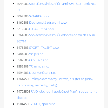
3044505
Společenství vlastníků Farní 62/1, Šternberk 785
01
3067505
SYTAREAL s.r.o.
3160505
Duchcovská zdravotní s.r.o.
3212505
H.G.U. Praha s.r.o.
3264505
Společenství vlastníků jednotek domu Na Louži
867/14
3478505
SPORT - TALENT s.r.o.
3484505
Velija s.r.o.
3507505
COVITAR s.r.o.
3559505
TR immo s.r.o.
3594505
Jatka Ivančice, s.r.o.
13644505
Průmyslové stavby Ostrava, a.s. (též anglicky,
francouzsky, německy, rusky)
14703505
RIVO, obchodní společnost Plzeň, spol. s r.o. - v
likvidaci
15044505
ZEMEX, spol. s r.o.