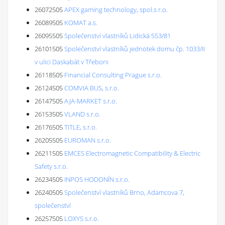
26072505
APEX gaming technology, spol.s r.o.
26089505
KOMAT a.s.
26095505
Společenství vlastníků Lidická 553/81
26101505
Společenství vlastníků jednotek domu čp. 1033/II
v ulici Daskabát v Třeboni
26118505
Financial Consulting Prague s.r.o.
26124505
COMVIA BUS, s.r.o.
26147505
AJA-MARKET s.r.o.
26153505
VLAND s.r.o.
26176505
TITLE, s.r.o.
26205505
EUROMAN s.r.o.
26211505
EMCES Electromagnetic Compatibility & Electric
Safety s.r.o.
26234505
INPOS HODONÍN s.r.o.
26240505
Společenství vlastníků Brno, Adamcova 7,
společenství
26257505
LOXYS s.r.o.