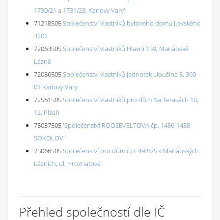
1730/21 a 1731/23, Karlovy Vary'
71218505
Společenství vlastníků bytového domu Levského
3201
72063505
Společenství vlastníků Hlavní 159, Mariánské
Lázně
72086505
Společenství vlastníků jednotek Libušina 3, 360
01 Karlovy Vary
72561505
Společenství vlastníků pro dům Na Terasách 10,
12, Plzeň
75037505
'Společenství ROOSEVELTOVA čp. 1456-1458
SOKOLOV'
75066505
Společenství pro dům č.p. 492/25 v Mariánských
Lázních, ul. Hroznatova
Přehled společností dle IČ