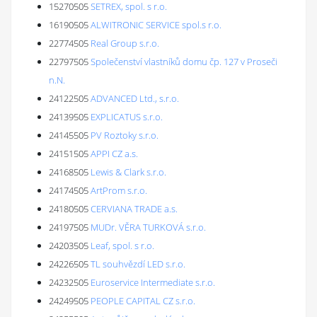
15270505
SETREX, spol. s r.o.
16190505
ALWITRONIC SERVICE spol.s r.o.
22774505
Real Group s.r.o.
22797505
Společenství vlastníků domu čp. 127 v Proseči
n.N.
24122505
ADVANCED Ltd., s.r.o.
24139505
EXPLICATUS s.r.o.
24145505
PV Roztoky s.r.o.
24151505
APPI CZ a.s.
24168505
Lewis & Clark s.r.o.
24174505
ArtProm s.r.o.
24180505
CERVIANA TRADE a.s.
24197505
MUDr. VĚRA TURKOVÁ s.r.o.
24203505
Leaf, spol. s r.o.
24226505
TL souhvězdí LED s.r.o.
24232505
Euroservice Intermediate s.r.o.
24249505
PEOPLE CAPITAL CZ s.r.o.