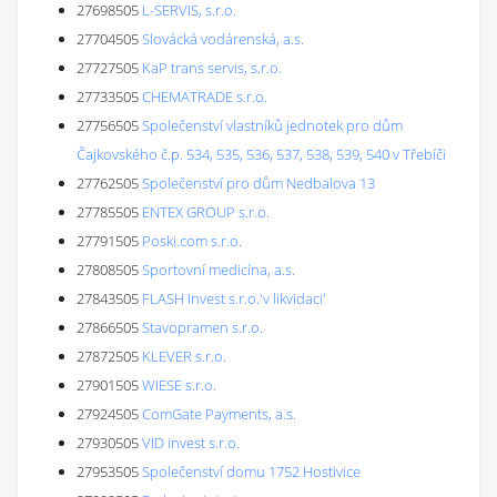
27698505
L-SERVIS, s.r.o.
27704505
Slovácká vodárenská, a.s.
27727505
KaP trans servis, s.r.o.
27733505
CHEMATRADE s.r.o.
27756505
Společenství vlastníků jednotek pro dům
Čajkovského č.p. 534, 535, 536, 537, 538, 539, 540 v Třebíči
27762505
Společenství pro dům Nedbalova 13
27785505
ENTEX GROUP s.r.o.
27791505
Poski.com s.r.o.
27808505
Sportovní medicína, a.s.
27843505
FLASH Invest s.r.o.'v likvidaci'
27866505
Stavopramen s.r.o.
27872505
KLEVER s.r.o.
27901505
WIESE s.r.o.
27924505
ComGate Payments, a.s.
27930505
VID invest s.r.o.
27953505
Společenství domu 1752 Hostivice