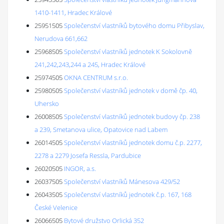
1410-1411, Hradec Králové
25951505
Společenství vlastníků bytového domu Přibyslav,
Nerudova 661,662
25968505
Společenství vlastníků jednotek K Sokolovně
241,242,243,244 a 245, Hradec Králové
25974505
OKNA CENTRUM s.r.o.
25980505
Společenství vlastníků jednotek v domě čp. 40,
Uhersko
26008505
Společenství vlastníků jednotek budovy čp. 238
a 239, Smetanova ulice, Opatovice nad Labem
26014505
Společenství vlastníků jednotek domu č.p. 2277,
2278 a 2279 Josefa Ressla, Pardubice
26020505
INGOR, a.s.
26037505
Společenství vlastníků Mánesova 429/52
26043505
Společenství vlastníků jednotek č.p. 167, 168
České Velenice
26066505
Bytové družstvo Orlická 352