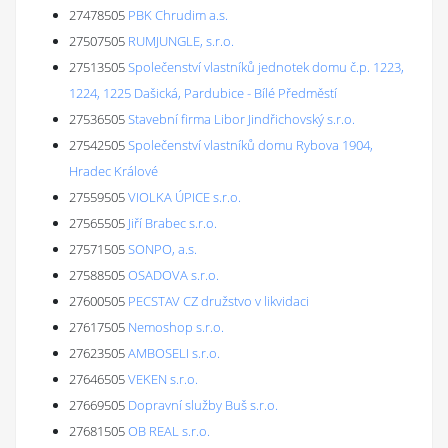
27478505
PBK Chrudim a.s.
27507505
RUMJUNGLE, s.r.o.
27513505
Společenství vlastníků jednotek domu č.p. 1223,
1224, 1225 Dašická, Pardubice - Bílé Předměstí
27536505
Stavební firma Libor Jindřichovský s.r.o.
27542505
Společenství vlastníků domu Rybova 1904,
Hradec Králové
27559505
VIOLKA ÚPICE s.r.o.
27565505
Jiří Brabec s.r.o.
27571505
SONPO, a.s.
27588505
OSADOVA s.r.o.
27600505
PECSTAV CZ družstvo v likvidaci
27617505
Nemoshop s.r.o.
27623505
AMBOSELI s.r.o.
27646505
VEKEN s.r.o.
27669505
Dopravní služby Buš s.r.o.
27681505
OB REAL s.r.o.