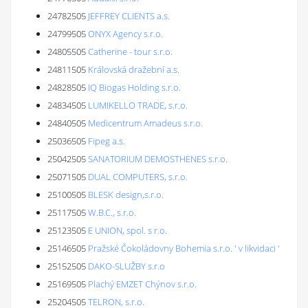
24782505
JEFFREY CLIENTS a.s.
24799505
ONYX Agency s.r.o.
24805505
Catherine - tour s.r.o.
24811505
Královská dražební a.s.
24828505
IQ Biogas Holding s.r.o.
24834505
LUMIKELLO TRADE, s.r.o.
24840505
Medicentrum Amadeus s.r.o.
25036505
Fipeg a.s.
25042505
SANATORIUM DEMOSTHENES s.r.o.
25071505
DUAL COMPUTERS, s.r.o.
25100505
BLESK design,s.r.o.
25117505
W.B.C., s.r.o.
25123505
E UNION, spol. s r.o.
25146505
Pražské Čokoládovny Bohemia s.r.o. ' v likvidaci '
25152505
DAKO-SLUŽBY s.r.o
25169505
Plachý EMZET Chýnov s.r.o.
25204505
TELRON, s.r.o.