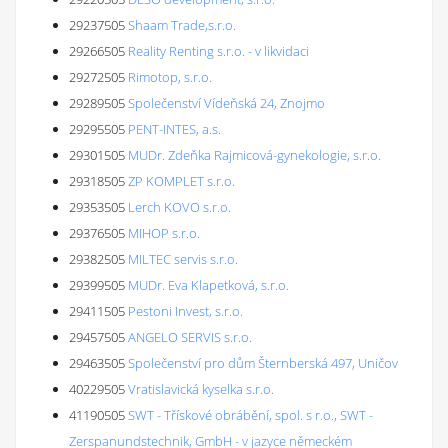
29237505
Shaam Trade,s.r.o.
29266505
Reality Renting s.r.o. - v likvidaci
29272505
Rimotop, s.r.o.
29289505
Společenství Vídeňská 24, Znojmo
29295505
PENT-INTES, a.s.
29301505
MUDr. Zdeňka Rajmicová-gynekologie, s.r.o.
29318505
ZP KOMPLET s.r.o.
29353505
Lerch KOVO s.r.o.
29376505
MIHOP s.r.o.
29382505
MILTEC servis s.r.o.
29399505
MUDr. Eva Klapetková, s.r.o.
29411505
Pestoni Invest, s.r.o.
29457505
ANGELO SERVIS s.r.o.
29463505
Společenství pro dům Šternberská 497, Uničov
40229505
Vratislavická kyselka s.r.o.
41190505
SWT - Třískové obrábění, spol. s r.o., SWT -
Zerspanundstechnik, GmbH - v jazyce německém