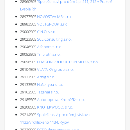
28960505
'Společenství pro dům č.p. 211, 212 v Praze 6 -
Lysolajích'
28977505
NOVOSTAV MB s. r. o.
28983505
VOLTGROUP, s.r.o.
29000505
C.N.O. s.r.o.
29023505
SCL Consulting s.r.o.
29046505
Alfabora s. r. o.
29052505
Tři bratři s.r.o.
29098505
DRAGON PRODUCTION MEDIA, s.r.o.
29104505
VLATA KV group s.r.o.
29127505
Arnig s.r.o.
29133505
Naše ryba s.r.o.
29162505
Taganai s.r.o.
29185505
Autodoprava Kroměříž s.r.o.
29208505
KNOTEKWOOD, s.r.o.
29214505
Společenství pro dům Jiráskova
1133/Vrchlického 1134, Kyjov
29220505
DESO development, s.r.o.