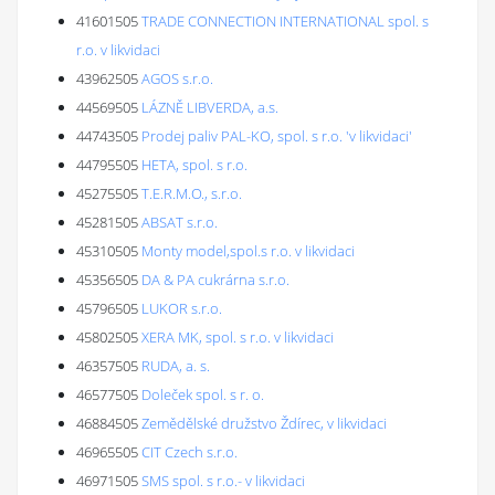
41601505
TRADE CONNECTION INTERNATIONAL spol. s
r.o. v likvidaci
43962505
AGOS s.r.o.
44569505
LÁZNĚ LIBVERDA, a.s.
44743505
Prodej paliv PAL-KO, spol. s r.o. 'v likvidaci'
44795505
HETA, spol. s r.o.
45275505
T.E.R.M.O., s.r.o.
45281505
ABSAT s.r.o.
45310505
Monty model,spol.s r.o. v likvidaci
45356505
DA & PA cukrárna s.r.o.
45796505
LUKOR s.r.o.
45802505
XERA MK, spol. s r.o. v likvidaci
46357505
RUDA, a. s.
46577505
Doleček spol. s r. o.
46884505
Zemědělské družstvo Ždírec, v likvidaci
46965505
CIT Czech s.r.o.
46971505
SMS spol. s r.o.- v likvidaci