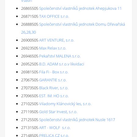
Vsetín
26865505
Společenství vlastníků jednotek Ahepjukova 11
26871505
TAX OFFICE s.r.o.
26888505
Společenství vlastníků jednotek Domu Dřevařská
26,28,30
26900505
ART VENTURE, s.r.o.
26923505
Max Relax s.r.o.
26946505
Pekařství MALENA s.r.o.
26952505
B.D. ADAM s.r.o.v likvidaci
26981505
Fila Fi - Box s.r.o.
27067505
GARANTIE s.r.o.
27073505
Black River, s.r.o.
27096505
EST. IM. HO s.r.o.
27102505
Viladomy Klánovický les, s.r.o.
27119505
Gold Star Invest, s.r.o.
27125505
Společenství vlastníků jednotek Nusle 1617
27131505
ART - WOLF s.r.o.
27148505
PRELICA CZ s.r.o.