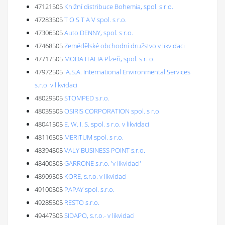
47121505
Knižní distribuce Bohemia, spol. s r.o.
47283505
T O S T A V spol. s r.o.
47306505
Auto DENNY, spol. s r.o.
47468505
Zemědělské obchodní družstvo v likvidaci
47717505
MODA ITALIA Plzeň, spol. s r. o.
47972505
.A.S.A. International Environmental Services
s.r.o. v likvidaci
48029505
STOMPED s.r.o.
48035505
OSIRIS CORPORATION spol. s r.o.
48041505
E. W. I. S. spol. s r.o. v likvidaci
48116505
MERITUM spol. s r.o.
48394505
VALY BUSINESS POINT s.r.o.
48400505
GARRONE s.r.o. 'v likvidaci'
48909505
KORE, s.r.o. v likvidaci
49100505
PAPAY spol. s.r.o.
49285505
RESTO s.r.o.
49447505
SIDAPO, s.r.o.- v likvidaci