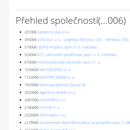
Přehled společností
(...
006
)
201006
Kamenný stůl, s.r.o.
305006
UVD tour, a. s. - anglicky UVD tour, Ltd. - německy UVD, A
519006
GOVO Holýšov, spol. s r.o. v likvidaci
554006
ACT, obchodní společnost, spol. s r.o. v likvidaci
670006
První božkovská obchodní spol. s r. o.
1549006
METODOPRO s.r.o.
1723006
MYSTERY DINER s.r.o.
1833006
Senirupa Express Group SE
2029006
Agentura Walter s.r.o.
2087006
DOHYPRO s.r.o.
2180006
HUTUR s.r.o.
2226006
Dobrotéka s.r.o.
2278006
Společenství vlastníků budovy na pozemku parc. č. 280