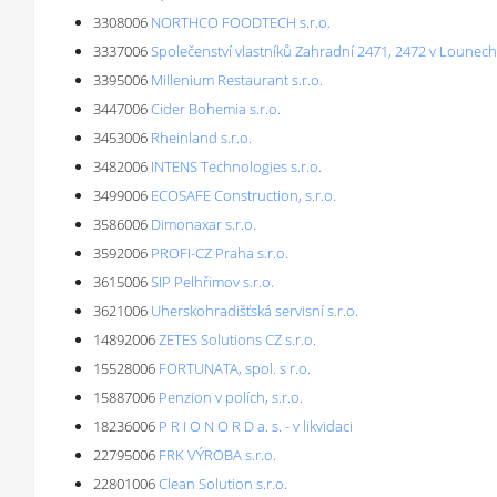
3308006
NORTHCO FOODTECH s.r.o.
3337006
Společenství vlastníků Zahradní 2471, 2472 v Lounech
3395006
Millenium Restaurant s.r.o.
3447006
Cider Bohemia s.r.o.
3453006
Rheinland s.r.o.
3482006
INTENS Technologies s.r.o.
3499006
ECOSAFE Construction, s.r.o.
3586006
Dimonaxar s.r.o.
3592006
PROFI-CZ Praha s.r.o.
3615006
SIP Pelhřimov s.r.o.
3621006
Uherskohradišťská servisní s.r.o.
14892006
ZETES Solutions CZ s.r.o.
15528006
FORTUNATA, spol. s r.o.
15887006
Penzion v polích, s.r.o.
18236006
P R I O N O R D a. s. - v likvidaci
22795006
FRK VÝROBA s.r.o.
22801006
Clean Solution s.r.o.