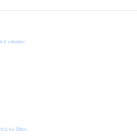
.G. v likvidaci
1/2, k.ú. Žižkov