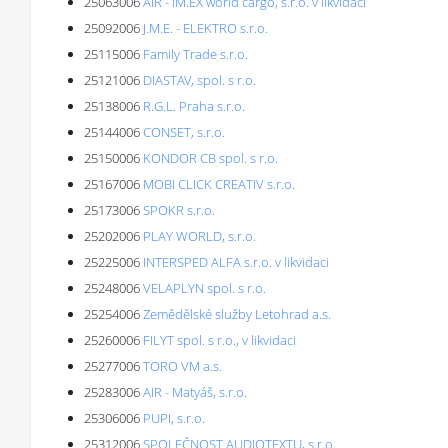
25063006
AIR - IM.EX world cargo, s.r.o. v likvidaci
25092006
J.M.E. - ELEKTRO s.r.o.
25115006
Family Trade s.r.o.
25121006
DIASTAV, spol. s r.o.
25138006
R.G.L. Praha s.r.o.
25144006
CONSET, s.r.o.
25150006
KONDOR CB spol. s r.o.
25167006
MOBI CLICK CREATIV s.r.o.
25173006
SPOKR s.r.o.
25202006
PLAY WORLD, s.r.o.
25225006
INTERSPED ALFA s.r.o. v likvidaci
25248006
VELAPLYN spol. s r.o.
25254006
Zemědělské služby Letohrad a.s.
25260006
FILYT spol. s r.o., v likvidaci
25277006
TORO VM a.s.
25283006
AIR - Matyáš, s.r.o.
25306006
PUPI, s.r.o.
25312006
SPOLEČNOST AUDIOTEXTU, s.r.o.