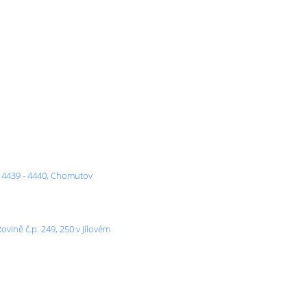
.
. 4439 - 4440, Chomutov
vině č.p. 249, 250 v Jílovém