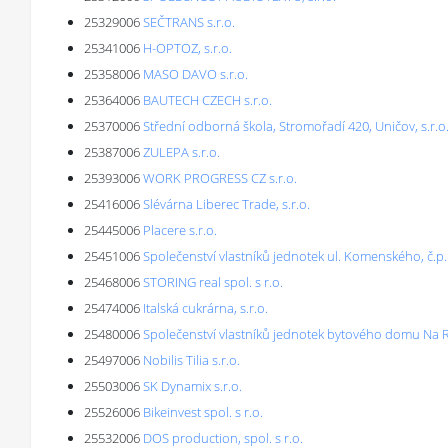
25329006
SEČTRANS s.r.o.
25341006
H-OPTOZ, s.r.o.
25358006
MASO DAVO s.r.o.
25364006
BAUTECH CZECH s.r.o.
25370006
Střední odborná škola, Stromořadí 420, Uničov, s.r.o
25387006
ZULEPA s.r.o.
25393006
WORK PROGRESS CZ s.r.o.
25416006
Slévárna Liberec Trade, s.r.o.
25445006
Placere s.r.o.
25451006
Společenství vlastníků jednotek ul. Komenského, č.p
25468006
STORING real spol. s r.o.
25474006
Italská cukrárna, s.r.o.
25480006
Společenství vlastníků jednotek bytového domu Na Ro
25497006
Nobilis Tilia s.r.o.
25503006
SK Dynamix s.r.o.
25526006
Bikeinvest spol. s r.o.
25532006
DOS production, spol. s r.o.