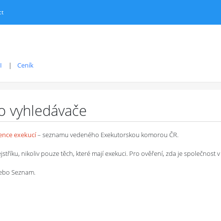
ct
I
Ceník
ro vyhledávače
dence exekucí
– seznamu vedeného Exekutorskou komorou ČR.
íku, nikoliv pouze těch, které mají exekuci. Pro ověření, zda je společnost v 
 nebo Seznam.