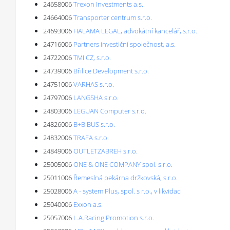
24658006
Trexon Investments a.s.
24664006
Transporter centrum s.r.o.
24693006
HALAMA LEGAL, advokátní kancelář, s.r.o.
24716006
Partners investiční společnost, a.s.
24722006
TMI CZ, s.r.o.
24739006
Břilice Development s.r.o.
24751006
VARHAS s.r.o.
24797006
LANGSHA s.r.o.
24803006
LEGUAN Computer s.r.o.
24826006
B+B BUS s.r.o.
24832006
TRAFA s.r.o.
24849006
OUTLETZABREH s.r.o.
25005006
ONE & ONE COMPANY spol. s r.o.
25011006
Řemeslná pekárna držkovská, s.r.o.
25028006
A - system Plus, spol. s r.o., v likvidaci
25040006
Exxon a.s.
25057006
L.A.Racing Promotion s.r.o.