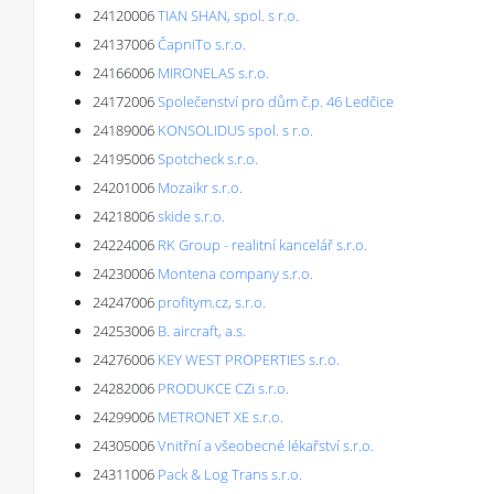
24120006
TIAN SHAN, spol. s r.o.
24137006
ČapniTo s.r.o.
24166006
MIRONELAS s.r.o.
24172006
Společenství pro dům č.p. 46 Ledčice
24189006
KONSOLIDUS spol. s r.o.
24195006
Spotcheck s.r.o.
24201006
Mozaikr s.r.o.
24218006
skide s.r.o.
24224006
RK Group - realitní kancelář s.r.o.
24230006
Montena company s.r.o.
24247006
profitym.cz, s.r.o.
24253006
B. aircraft, a.s.
24276006
KEY WEST PROPERTIES s.r.o.
24282006
PRODUKCE CZi s.r.o.
24299006
METRONET XE s.r.o.
24305006
Vnitřní a všeobecné lékařství s.r.o.
24311006
Pack & Log Trans s.r.o.