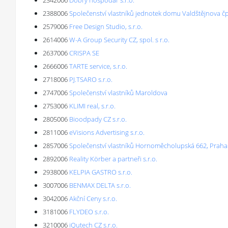
2342006
Dobrý hospodář s.r.o.
2388006
Společenství vlastníků jednotek domu Valdštějnova čp.
2579006
Free Design Studio, s.r.o.
2614006
W-A Group Security CZ, spol. s r.o.
2637006
CRISPA SE
2666006
TARTE service, s.r.o.
2718006
PJ.TSARO s.r.o.
2747006
Společenství vlastníků Maroldova
2753006
KLIMI real, s.r.o.
2805006
Bioodpady CZ s.r.o.
2811006
eVisions Advertising s.r.o.
2857006
Společenství vlastníků Hornoměcholupská 662, Praha
2892006
Reality Körber a partneři s.r.o.
2938006
KELPIA GASTRO s.r.o.
3007006
BENMAX DELTA s.r.o.
3042006
Akční Ceny s.r.o.
3181006
FLYDEO s.r.o.
3210006
iQutech CZ s.r.o.