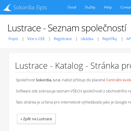
Sokordia iSpis
Úvod
Služby
Help
Conta
Lustrace - Seznam společností
Popis
Více o CEE
Registrace
Ukázka
Rejstříky
AP
Lustrace - Katalog - Stránka p
Společnost
Sokordia, s.r.o.
nabízí přístup do placené
Centrální evi
Software zde zobrazuje seznam VŠECH společností z obchodního rejstř
Tato stránka je určena pro internetové vyhledávače jako je Google
»
Zpět na Lustrace