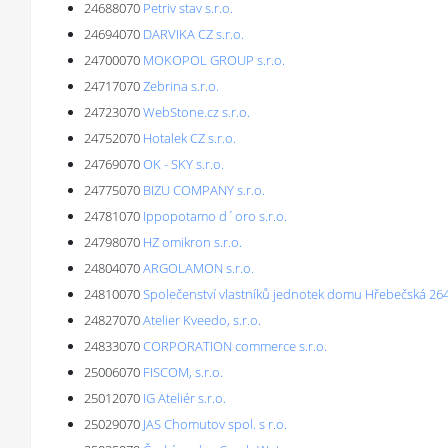
24688070
Petriv stav s.r.o.
24694070
DARVIKA CZ s.r.o.
24700070
MOKOPOL GROUP s.r.o.
24717070
Zebrina s.r.o.
24723070
WebStone.cz s.r.o.
24752070
Hotalek CZ s.r.o.
24769070
OK - SKY s.r.o.
24775070
BIZU COMPANY s.r.o.
24781070
Ippopotamo d´oro s.r.o.
24798070
HZ omikron s.r.o.
24804070
ARGOLAMON s.r.o.
24810070
Společenství vlastníků jednotek domu Hřebečská 264
24827070
Atelier Kveedo, s.r.o.
24833070
CORPORATION commerce s.r.o.
25006070
FISCOM, s.r.o.
25012070
IG Ateliér s.r.o.
25029070
JAS Chomutov spol. s r.o.