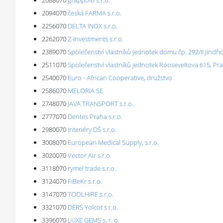
2088070
grappolo s.r.o.
2094070
česká FARMA s.r.o.
2256070
DELTA INOX s.r.o.
2262070
Z-Investments s.r.o.
2389070
Společenství vlastníků jednotek domu čp. 292/II Jindř
2511070
Společenství vlastníků jednotek Rooseveltova 615, Pr
2540070
Euro - African Cooperative, družstvo
2586070
MELORIA SE
2748070
JAVA TRANSPORT s.r.o.
2777070
Dentes Praha s.r.o.
2980070
Interiéry DŠ s.r.o.
3008070
European Medical Supply, s.r.o.
3020070
Vector Air s.r.o.
3118070
rymel trade s.r.o.
3124070
FiBeKr s.r.o.
3147070
TOOLHIRE s.r.o.
3321070
DERS Yolcot s.r.o.
3396070
LUXE GEMS s. r. o.