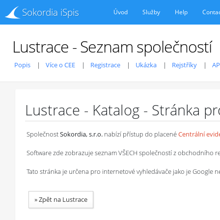
Sokordia iSpis
Úvod
Služby
Help
Conta
Lustrace - Seznam společností
Popis
Více o CEE
Registrace
Ukázka
Rejstříky
AP
Lustrace - Katalog - Stránka p
Společnost
Sokordia, s.r.o.
nabízí přístup do placené
Centrální evi
Software zde zobrazuje seznam VŠECH společností z obchodního rejstř
Tato stránka je určena pro internetové vyhledávače jako je Google
»
Zpět na Lustrace