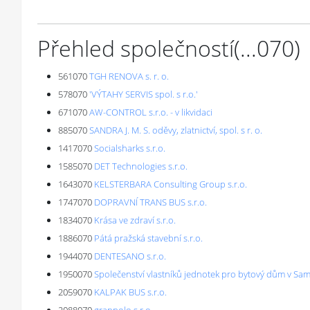
Přehled společností
(...
070
)
561070
TGH RENOVA s. r. o.
578070
'VÝTAHY SERVIS spol. s r.o.'
671070
AW-CONTROL s.r.o. - v likvidaci
885070
SANDRA J. M. S. oděvy, zlatnictví, spol. s r. o.
1417070
Socialsharks s.r.o.
1585070
DET Technologies s.r.o.
1643070
KELSTERBARA Consulting Group s.r.o.
1747070
DOPRAVNÍ TRANS BUS s.r.o.
1834070
Krása ve zdraví s.r.o.
1886070
Pátá pražská stavební s.r.o.
1944070
DENTESANO s.r.o.
1950070
Společenství vlastníků jednotek pro bytový dům v Samot
2059070
KALPAK BUS s.r.o.