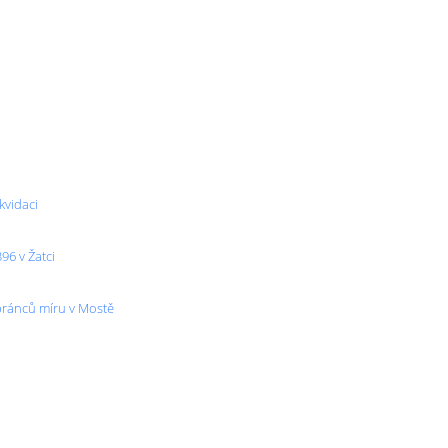
kvidaci
96 v Žatci
Obránců míru v Mostě