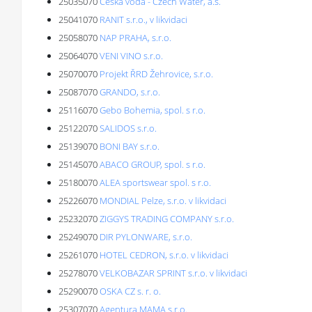
25035070
Česká voda - Czech Water, a.s.
25041070
RANIT s.r.o., v likvidaci
25058070
NAP PRAHA, s.r.o.
25064070
VENI VINO s.r.o.
25070070
Projekt ŘRD Žehrovice, s.r.o.
25087070
GRANDO, s.r.o.
25116070
Gebo Bohemia, spol. s r.o.
25122070
SALIDOS s.r.o.
25139070
BONI BAY s.r.o.
25145070
ABACO GROUP, spol. s r.o.
25180070
ALEA sportswear spol. s r.o.
25226070
MONDIAL Pelze, s.r.o. v likvidaci
25232070
ZIGGYS TRADING COMPANY s.r.o.
25249070
DIR PYLONWARE, s.r.o.
25261070
HOTEL CEDRON, s.r.o. v likvidaci
25278070
VELKOBAZAR SPRINT s.r.o. v likvidaci
25290070
OSKA CZ s. r. o.
25307070
Agentura MAMA s.r.o.