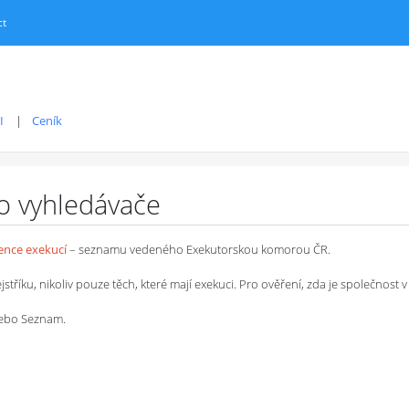
ct
I
Ceník
ro vyhledávače
dence exekucí
– seznamu vedeného Exekutorskou komorou ČR.
íku, nikoliv pouze těch, které mají exekuci. Pro ověření, zda je společnost v 
 nebo Seznam.