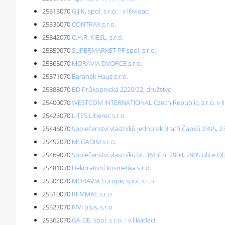
25313070
G J K, spol. s r.o. - v likvidaci
25336070
CONTRAX s.r.o.
25342070
C.H.R. KIESL, s.r.o.
25359070
SUPERMARKET PF spol. s r.o.
25365070
MORAVIA DVORCE s.r.o.
25371070
Baranek Haus s.r.o.
25388070
BD Průkopnická 2220/22, družstvo
25400070
WESTCOM INTERNATIONAL Czech Republic, s.r.o. v li
25423070
LITES Liberec s.r.o.
25446070
Společenství vlastníků jednotek Bratří Čapků 2395, 23
25452070
MEGADIM s.r.o.
25469070
Společenství vlastníků bl. 361 č.p. 2904, 2905 ulice 
25481070
Dekorativní kosmetika s.r.o.
25504070
MORAVIA Europe, spol. s r.o.
25510070
REMMAE s.r.o.
25527070
IVVI plus, s.r.o.
25562070
GA-DE, spol. s r.o. - v likvidaci