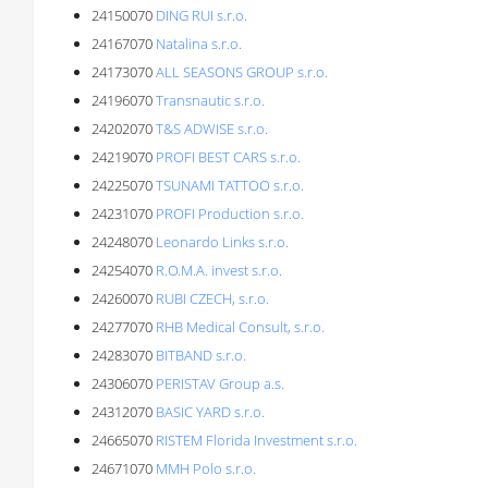
24150070
DING RUI s.r.o.
24167070
Natalina s.r.o.
24173070
ALL SEASONS GROUP s.r.o.
24196070
Transnautic s.r.o.
24202070
T&S ADWISE s.r.o.
24219070
PROFI BEST CARS s.r.o.
24225070
TSUNAMI TATTOO s.r.o.
24231070
PROFI Production s.r.o.
24248070
Leonardo Links s.r.o.
24254070
R.O.M.A. invest s.r.o.
24260070
RUBI CZECH, s.r.o.
24277070
RHB Medical Consult, s.r.o.
24283070
BITBAND s.r.o.
24306070
PERISTAV Group a.s.
24312070
BASIC YARD s.r.o.
24665070
RISTEM Florida Investment s.r.o.
24671070
MMH Polo s.r.o.