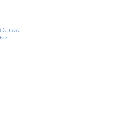
ichův Hradec
aha 6