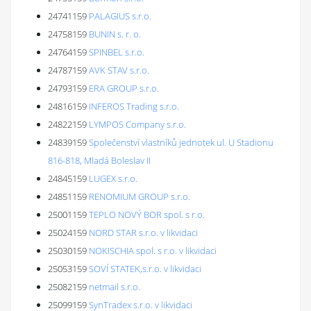
24741159
PALAGIUS s.r.o.
24758159
BUNIN s. r. o.
24764159
SPINBEL s.r.o.
24787159
AVK STAV s.r.o.
24793159
ERA GROUP s.r.o.
24816159
INFEROS Trading s.r.o.
24822159
LYMPOS Company s.r.o.
24839159
Společenství vlastníků jednotek ul. U Stadionu
816-818, Mladá Boleslav II
24845159
LUGEX s.r.o.
24851159
RENOMIUM GROUP s.r.o.
25001159
TEPLO NOVÝ BOR spol. s r.o.
25024159
NORD STAR s.r.o. v likvidaci
25030159
NOKISCHIA spol. s r.o. v likvidaci
25053159
SOVÍ STATEK,s.r.o. v likvidaci
25082159
netmail s.r.o.
25099159
SynTradex s.r.o. v likvidaci