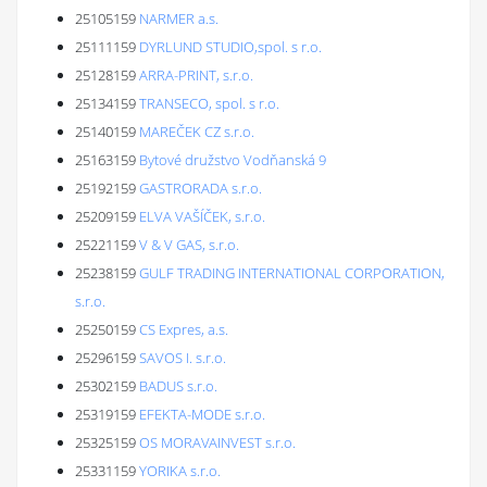
25105159
NARMER a.s.
25111159
DYRLUND STUDIO,spol. s r.o.
25128159
ARRA-PRINT, s.r.o.
25134159
TRANSECO, spol. s r.o.
25140159
MAREČEK CZ s.r.o.
25163159
Bytové družstvo Vodňanská 9
25192159
GASTRORADA s.r.o.
25209159
ELVA VAŠÍČEK, s.r.o.
25221159
V & V GAS, s.r.o.
25238159
GULF TRADING INTERNATIONAL CORPORATION,
s.r.o.
25250159
CS Expres, a.s.
25296159
SAVOS I. s.r.o.
25302159
BADUS s.r.o.
25319159
EFEKTA-MODE s.r.o.
25325159
OS MORAVAINVEST s.r.o.
25331159
YORIKA s.r.o.