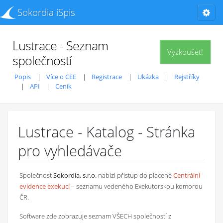
Sokordia iSpis
Lustrace - Seznam
Vyzkoušet!
společností
Popis
Více o CEE
Registrace
Ukázka
Rejstříky
API
Ceník
Lustrace - Katalog - Stránka
pro vyhledávače
Společnost
Sokordia, s.r.o.
nabízí přístup do placené
Centrální
evidence exekucí
– seznamu vedeného Exekutorskou komorou
ČR.
Software zde zobrazuje seznam VŠECH společností z