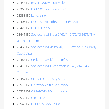
25348159
RYCHLOSTAV s.r.o. v likvidaci
25360159
DIGIPRO s.r.o. 'v likvidaci'
25383159
Laird, s.r.o.
25406159
HOPE-stavba, dřevo, interiér s.r.o.
25429159
L I G O P s.r.o.
25441159
Společenství Stará 2469/41,2470/43,2471/45 v
Ústí nad Labem
25458159
Společenství vlastníků, ul. 5. května 1923-1924,
Česká Lípa
25464159
Českomoravská kreditní, s.r.o.
25470159
Společenství Tuchomyšlská 243, 244, 245,
Chlumec
25487159
CHEMTEC industry s.r.o.
25516159
Družstvo Vnitřní, družstvo
25522159
GARANT-EXPO, spol. s r.o.
25539159
G.R.tex s.r.o.
25545159
LUDUS & GAME s.r.o.