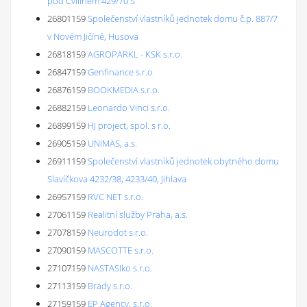
pod Cvilínem 429/70 S
26801159
Společenství vlastníků jednotek domu č.p. 887/7
v Novém Jičíně, Husova
26818159
AGROPARKL - KSK s.r.o.
26847159
Genfinance s.r.o.
26876159
BOOKMEDIA s.r.o.
26882159
Leonardo Vinci s.r.o.
26899159
HJ project, spol. s r.o.
26905159
UNIMAS, a.s.
26911159
Společenství vlastníků jednotek obytného domu
Slavíčkova 4232/38, 4233/40, Jihlava
26957159
RVC NET s.r.o.
27061159
Realitní služby Praha, a.s.
27078159
Neurodot s.r.o.
27090159
MASCOTTE s.r.o.
27107159
NASTASIko s.r.o.
27113159
Brady s.r.o.
27159159
EP Agency, s.r.o.