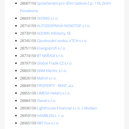
28687159
Společenství pro dům Sadová č.p. 174, Dolní
Poustevna
28693159
SKONO s.r.o.
28716159
AUTODOPRAVA NONSTOP s.r.o.
28739159
ADOMS Advisory, SE
28745159
Zásobování vodou VTCH s.r.o.
28751159
Energoprofi s.r.o.
28774159
BT NÁŘADÍ s.r.o.
28797159
Global Trade CZ s.r.o.
28803159
NNM Electric s.r.o.
28826159
Mahot s.r.o.
28849159
PROPERTY - RENT, a.s.
28855159
LIMESA meters s.r.o.
28884159
Slanet s.r.o.
28936159
Lighthouse Financial s.r.o. v likvidaci
28959159
HAMBLEN s. r. o.
28965159
RBT Fox s.r.o.