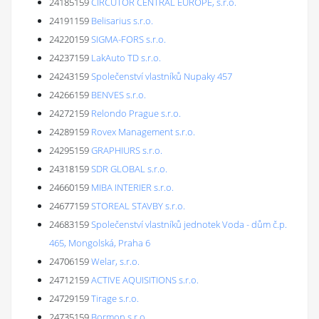
24185159
CIRCUTOR CENTRAL EUROPE, s.r.o.
24191159
Belisarius s.r.o.
24220159
SIGMA-FORS s.r.o.
24237159
LakAuto TD s.r.o.
24243159
Společenství vlastníků Nupaky 457
24266159
BENVES s.r.o.
24272159
Relondo Prague s.r.o.
24289159
Rovex Management s.r.o.
24295159
GRAPHIURS s.r.o.
24318159
SDR GLOBAL s.r.o.
24660159
MIBA INTERIER s.r.o.
24677159
STOREAL STAVBY s.r.o.
24683159
Společenství vlastníků jednotek Voda - dům č.p.
465, Mongolská, Praha 6
24706159
Welar, s.r.o.
24712159
ACTIVE AQUISITIONS s.r.o.
24729159
Tirage s.r.o.
24735159
Bormon s.r.o.