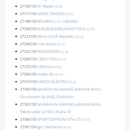
27165159
SC-Master s.r.o.
27171159
LEDRA TRADING s.r.o.
27188159
BOLMEN s.r.o. v likvidaci
27200159
EUROBUILDING INVEST REAL s.r.o.
27223159
Bemis Czech Republic, s.r.o.
27246159
LUX service s.r.o.
27252159
REHACENTER s.r.o.
27269159
CZECH DOG s.r.o.
27275159
AJMI plus s.r.o.
27304159
inveko 4U, s.r.o.
27310159
KARSCH ELEKTRO s.r.o.
27356159
Společenství vlastníků jednotek domu
Osvobození čp.3540, Chomutov
27362159
Společenství vlastníků jednotek domu
Štěchovická 12/1857, Praha 10
27385159
SPORTCENTRUM VITALITY s.r.o.
27391159
Igor Steržantov s.r.o.