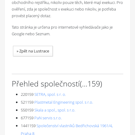
obchodního rejstříku, nikoliv pouze těch, které mají exekuci. Pro
ověření, zda je společnost v exekuci nebo nikoliv, je potřeba
provést placený dotaz.
Tato stránka je určena pro internetové vyhledávače jako je
Google nebo Seznam.
»
Zpět na Lustrace
Přehled společností
(...
159
)
220159
SETRA, spol. s r. o.
521159
Plastmetal Engineering spol. s r.o.
550159
Skala a spol., spol. s r.o.
677159
PaN servis s.r.o.
1441159
Společenství vlastníků Bedřichovská 1961/4,
Praha 8