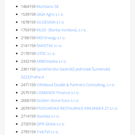
1464159
Montiano SE
1539159
GIGA Agro s.r.o.
1678159
SG DESIGN s.r.o.
1759159
MUDr. Blanka Vonková, s.r.o.
2106159
MDI Energy s.r.o.
2141159
ŠAKISTAV s.r.o.
2170159
UTDC s.r.o.
2332159
ARBOmedia s.r.o.
2361159
Společenství vlastníků jednotek Šumenská
3223,Praha 4
2471159
Vilímková Dudák & Partners Consulting, s.r.o.
2575159
LOMANOV Finance s.r.o.
2656159
Golden Stone Euro s.r.o.
2679159
PIVOVARSKÁ RESTAURACE KRAJINSKÁ 27 s.r.o.
2714159
Staviilas s.r.o.
2720159
QPR Globe s.r.o.
2795159
TrebTel s.r.o.