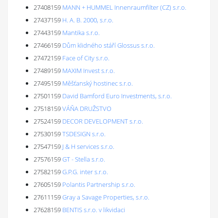
27408159
MANN + HUMMEL Innenraumfilter (CZ) s.r.o.
27437159
H. A. B. 2000, s.r.o.
27443159
Mantika s.r.o.
27466159
Dům klidného stáří Glossus s.r.o.
27472159
Face of City s.r.o.
27489159
MAXIM Invest s.r.o.
27495159
Měšťanský hostinec s.r.o.
27501159
David Bamford Euro Investments, s.r.o.
27518159
VÁŇA DRUŽSTVO
27524159
DECOR DEVELOPMENT s.r.o.
27530159
TSDESIGN s.r.o.
27547159
J & H services s.r.o.
27576159
GT - Stella s.r.o.
27582159
G.P.G. inter s.r.o.
27605159
Polantis Partnership s.r.o.
27611159
Gray a Savage Properties, s.r.o.
27628159
BENTIS s.r.o. v likvidaci