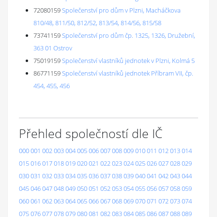
72080159
Společenství pro dům v Plzni, Macháčkova
810/48, 811/50, 812/52, 813/54, 814/56, 815/58
73741159
Společenství pro dům čp. 1325, 1326, Družební,
363 01 Ostrov
75019159
Společenství vlastníků jednotek v Plzni, Kolmá 5
86771159
Společenství vlastníků jednotek Příbram VII, čp.
454, 455, 456
Přehled společností dle IČ
000
001
002
003
004
005
006
007
008
009
010
011
012
013
014
015
016
017
018
019
020
021
022
023
024
025
026
027
028
029
030
031
032
033
034
035
036
037
038
039
040
041
042
043
044
045
046
047
048
049
050
051
052
053
054
055
056
057
058
059
060
061
062
063
064
065
066
067
068
069
070
071
072
073
074
075
076
077
078
079
080
081
082
083
084
085
086
087
088
089