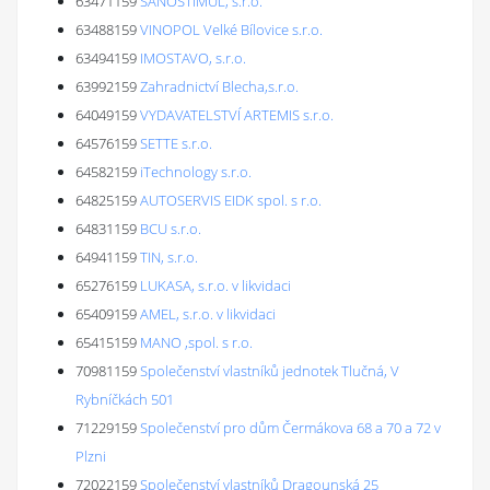
63471159
SANOSTIMUL, s.r.o.
63488159
VINOPOL Velké Bílovice s.r.o.
63494159
IMOSTAVO, s.r.o.
63992159
Zahradnictví Blecha,s.r.o.
64049159
VYDAVATELSTVÍ ARTEMIS s.r.o.
64576159
SETTE s.r.o.
64582159
iTechnology s.r.o.
64825159
AUTOSERVIS EIDK spol. s r.o.
64831159
BCU s.r.o.
64941159
TIN, s.r.o.
65276159
LUKASA, s.r.o. v likvidaci
65409159
AMEL, s.r.o. v likvidaci
65415159
MANO ,spol. s r.o.
70981159
Společenství vlastníků jednotek Tlučná, V
Rybníčkách 501
71229159
Společenství pro dům Čermákova 68 a 70 a 72 v
Plzni
72022159
Společenství vlastníků Dragounská 25