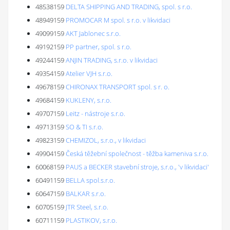
48538159
DELTA SHIPPING AND TRADING, spol. s r.o.
48949159
PROMOCAR M spol. s r.o. v likvidaci
49099159
AKT Jablonec s.r.o.
49192159
PP partner, spol. s r.o.
49244159
ANJIN TRADING, s.r.o. v likvidaci
49354159
Atelier VJH s.r.o.
49678159
CHIRONAX TRANSPORT spol. s r. o.
49684159
KUKLENY, s.r.o.
49707159
Leitz - nástroje s.r.o.
49713159
SO & TI s.r.o.
49823159
CHEMIZOL, s.r.o., v likvidaci
49904159
Česká těžební společnost - těžba kameniva s.r.o.
60068159
PAUS a BECKER stavební stroje, s.r.o., 'v likvidaci'
60491159
BELLA spol.s.r.o.
60647159
BALKAR s.r.o.
60705159
JTR Steel, s.r.o.
60711159
PLASTIKOV, s.r.o.