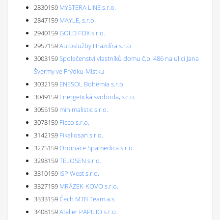
2830159
MYSTERA LINE s.r.o.
2847159
MAYLE, s.r.o.
2940159
GOLD FOX s.r.o.
2957159
Autoslužby Hrazdíra s.r.o.
3003159
Společenství vlastníků domu č.p. 486 na ulici Jana
Švermy ve Frýdku-Místku
3032159
ENESOL Bohemia s.r.o.
3049159
Energetická svoboda, s.r.o.
3055159
minimalistic s.r.o.
3078159
Ficco s.r.o.
3142159
Fikaliosan s.r.o.
3275159
Ordinace Spamedica s.r.o.
3298159
TELOSEN s.r.o.
3310159
ISP West s.r.o.
3327159
MRÁZEK-KOVO s.r.o.
3333159
Čech MTB Team a.s.
3408159
Atelier PAPILIO s.r.o.