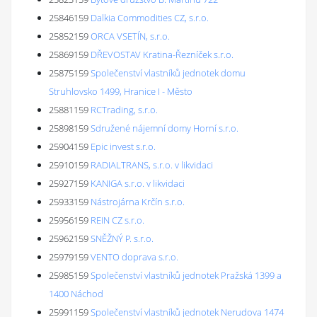
25846159
Dalkia Commodities CZ, s.r.o.
25852159
ORCA VSETÍN, s.r.o.
25869159
DŘEVOSTAV Kratina-Řezníček s.r.o.
25875159
Společenství vlastníků jednotek domu
Struhlovsko 1499, Hranice I - Město
25881159
RCTrading, s.r.o.
25898159
Sdružené nájemní domy Horní s.r.o.
25904159
Epic invest s.r.o.
25910159
RADIALTRANS, s.r.o. v likvidaci
25927159
KANIGA s.r.o. v likvidaci
25933159
Nástrojárna Krčín s.r.o.
25956159
REIN CZ s.r.o.
25962159
SNĚŽNÝ P. s.r.o.
25979159
VENTO doprava s.r.o.
25985159
Společenství vlastníků jednotek Pražská 1399 a
1400 Náchod
25991159
Společenství vlastníků jednotek Nerudova 1474