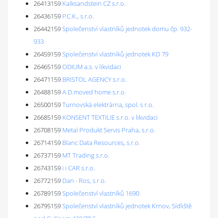
26413159
Kalksandstein CZ s.r.o.
26436159
P.C.K., s.r.o.
26442159
Společenství vlastníků jednotek domu čp. 932-
933
26459159
Společenství vlastníků jednotek KD 79
26465159
ODIUM a.s. v likvidaci
26471159
BRISTOL AGENCY s.r.o.
26488159
A.D.moved home s.r.o.
26500159
Turnovská elektrárna, spol. s r.o.
26685159
KONSENT TEXTILIE s.r.o. v likvidaci
26708159
Metal Produkt Servis Praha, s.r.o.
26714159
Blanc Data Resources, s.r.o.
26737159
MT Trading s.r.o.
26743159
i i CAR s.r.o.
26772159
Dan - Ros, s.r.o.
26789159
Společenství vlastníků 1690
26795159
Společenství vlastníků jednotek Krnov, Sídliště