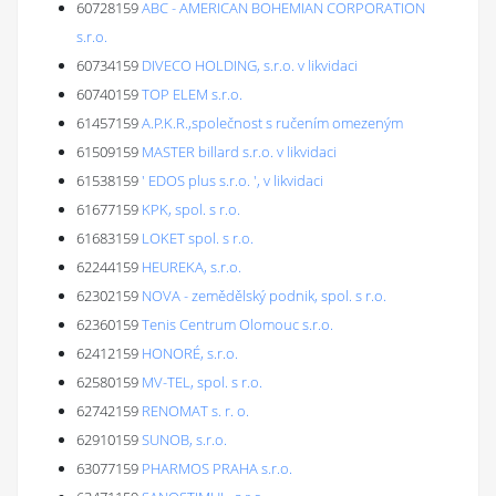
60728159
ABC - AMERICAN BOHEMIAN CORPORATION
s.r.o.
60734159
DIVECO HOLDING, s.r.o. v likvidaci
60740159
TOP ELEM s.r.o.
61457159
A.P.K.R.,společnost s ručením omezeným
61509159
MASTER billard s.r.o. v likvidaci
61538159
' EDOS plus s.r.o. ', v likvidaci
61677159
KPK, spol. s r.o.
61683159
LOKET spol. s r.o.
62244159
HEUREKA, s.r.o.
62302159
NOVA - zemědělský podnik, spol. s r.o.
62360159
Tenis Centrum Olomouc s.r.o.
62412159
HONORÉ, s.r.o.
62580159
MV-TEL, spol. s r.o.
62742159
RENOMAT s. r. o.
62910159
SUNOB, s.r.o.
63077159
PHARMOS PRAHA s.r.o.