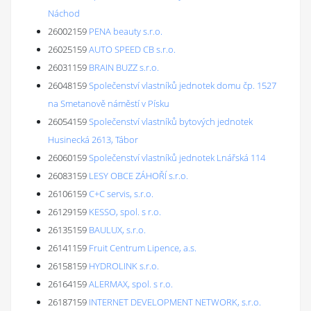
Náchod
26002159
PENA beauty s.r.o.
26025159
AUTO SPEED CB s.r.o.
26031159
BRAIN BUZZ s.r.o.
26048159
Společenství vlastníků jednotek domu čp. 1527
na Smetanově náměstí v Písku
26054159
Společenství vlastníků bytových jednotek
Husinecká 2613, Tábor
26060159
Společenství vlastníků jednotek Lnářská 114
26083159
LESY OBCE ZÁHOŘÍ s.r.o.
26106159
C+C servis, s.r.o.
26129159
KESSO, spol. s r.o.
26135159
BAULUX, s.r.o.
26141159
Fruit Centrum Lipence, a.s.
26158159
HYDROLINK s.r.o.
26164159
ALERMAX, spol. s r.o.
26187159
INTERNET DEVELOPMENT NETWORK, s.r.o.