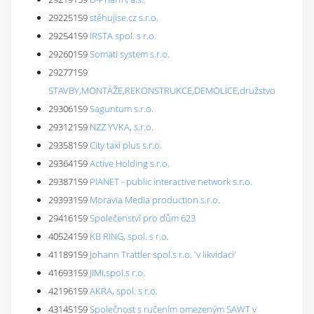
29225159
stěhujise.cz s.r.o.
29254159
IRSTA spol. s r.o.
29260159
Somati system s.r.o.
29277159
STAVBY,MONTÁŽE,REKONSTRUKCE,DEMOLICE,družstvo
29306159
Saguntum s.r.o.
29312159
NZZ YVKA, s.r.o.
29358159
City taxi plus s.r.o.
29364159
Active Holding s.r.o.
29387159
PIANET - public interactive network s.r.o.
29393159
Moravia Media production s.r.o.
29416159
Společenství pro dům 623
40524159
KB RING, spol. s r.o.
41189159
Johann Trattler spol.s r.o. 'v likvidaci'
41693159
JIMI,spol.s r.o.
42196159
AKRA, spol. s r.o.
43145159
Společnost s ručením omezeným SAWT v