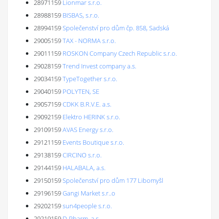
28971159
Lionmar s.r.o.
28988159
BISBAS, s.r.o.
28994159
Společenství pro dům čp. 858, Sadská
29005159
TAX - NORMA s.r.o.
29011159
ROSKON Company Czech Republic s.r.o.
29028159
Trend Invest company a.s.
29034159
TypeTogether s.r.o.
29040159
POLYTEN, SE
29057159
CDKK B.R.V.E. a.s.
29092159
Elektro HERINK s.r.o.
29109159
AVAS Energy s.r.o.
29121159
Events Boutique s.r.o.
29138159
CIRCINO s.r.o.
29144159
HALABALA, a.s.
29150159
Společenství pro dům 177 Libomyšl
29196159
Gangi Market s.r..o
29202159
sun4people s.r.o.
29219159
D-Pharm, a.s.