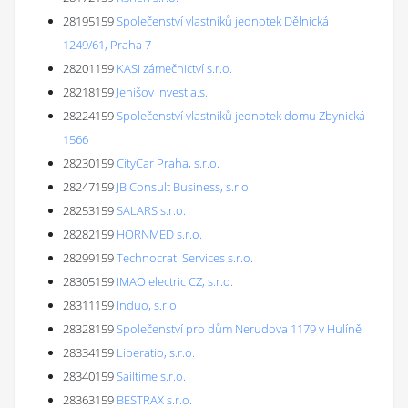
28195159
Společenství vlastníků jednotek Dělnická
1249/61, Praha 7
28201159
KASI zámečnictví s.r.o.
28218159
Jenišov Invest a.s.
28224159
Společenství vlastníků jednotek domu Zbynická
1566
28230159
CityCar Praha, s.r.o.
28247159
JB Consult Business, s.r.o.
28253159
SALARS s.r.o.
28282159
HORNMED s.r.o.
28299159
Technocrati Services s.r.o.
28305159
IMAO electric CZ, s.r.o.
28311159
Induo, s.r.o.
28328159
Společenství pro dům Nerudova 1179 v Hulíně
28334159
Liberatio, s.r.o.
28340159
Sailtime s.r.o.
28363159
BESTRAX s.r.o.