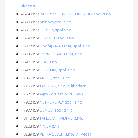
likvidaci
45240159
INFORMATION ENGINNERING, spol. s r.o.
45309159
Merinex,spol.s r.o.
45315159
GERCEN,spol.s r.o.
45790159
LERYMED spol.s r.o.
45807159
Ondřej - Meissner, spol. s r.o.
46345159
FINN-LEY VAKUUM, s.r.o.
46901159
FEAS s.r.o.
46976159
SEC-COM, spol. s r.o.
47051159
ARKET, spol. s r.o.
47155159
TASBERG, s.r.o. 'v likvidaci'
47676159
Agro - družstvo MORAVA
47902159
NET - ENERGY spol. s r.o.
47977159
GEMUS, spol. s r. o.
48110159
TANDEM TRADING, s.r.o.
48208159
NIVOV s.r.o.
48289159
PETRA SEVER, s.r.o. 'v likvidaci'