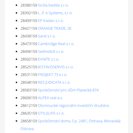
28386159
Sicilia bedda s.r.o.
28392159
L. P. A Systems, s.r.o.
28409159
EP Kadan s.r.o.
28421159
ORANGE TRADE, SE
28438159
Sarel s.r.o.
28473159
Cambridge Real s.r.o.
28496159
Sedmidolí s.r.o.
28502159
EVNITE s.r.o.
28525159
JKSTAVOSERVIS s.r.o.
28531159
PROJEKT 73 s.r.o.
28548159
RES JUDICATA s.r.o.
28583159
Společenství pro dům Plavecká 874
28606159
ALPEX real a.s.
28612159
Olomoucké regionální investiční družstvo
28635159
STYLELIFE s.r.o.
28658159
Společenství domu č.p. 2481, Ostrava, Moravská
Ostrava