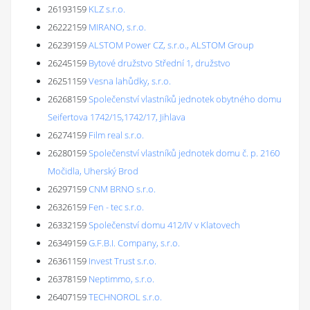
26193159
KLZ s.r.o.
26222159
MIRANO, s.r.o.
26239159
ALSTOM Power CZ, s.r.o., ALSTOM Group
26245159
Bytové družstvo Střední 1, družstvo
26251159
Vesna lahůdky, s.r.o.
26268159
Společenství vlastníků jednotek obytného domu
Seifertova 1742/15,1742/17, Jihlava
26274159
Film real s.r.o.
26280159
Společenství vlastníků jednotek domu č. p. 2160
Močidla, Uherský Brod
26297159
CNM BRNO s.r.o.
26326159
Fen - tec s.r.o.
26332159
Společenství domu 412/IV v Klatovech
26349159
G.F.B.I. Company, s.r.o.
26361159
Invest Trust s.r.o.
26378159
Neptimmo, s.r.o.
26407159
TECHNOROL s.r.o.