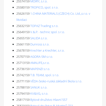
25574159
MOIRY, s.r.o.
25580159
TROPICO, spol. s r.o.
25626159
1.CHINA MATERIALS (CZECH) Co. Ltd.,s.r.o. v
likvidaci
25632159
TOPAZ Trading s.r.o.
25649159
V.&.P. - technic spol. s r.o.
25655159
SALIDA s.r.o.
25661159
Dunross s.r.o.
25678159
Krechler a Krechler, s.r.o.
25707159
AGORA-5M s.r.o.
25713159
AMALIFE,s.r.o.
25736159
MAPENZI s.r.o.
25742159
T.B. TEAM, spol. s r.o.
25771159
VĚDA česko-ruská základní škola s.r.o.
25788159
SANUK s.r.o.
25794159
KV&VG, s.r.o.
25817159
Bytové družstvo Hlavní 557
25823159
Bytové družstvo B. Martinů 722