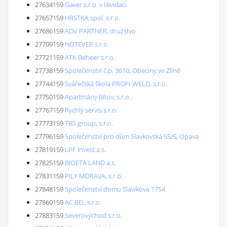
27634159
Gaver s.r.o. v likvidaci
27657159
HRSTKA spol. s r.o.
27686159
ADV PARTNER, družstvo
27709159
NOTEVER s.r.o.
27721159
ATK Beheer s.r.o.
27738159
Společenství č.p. 3610, Obeciny ve Zlíně
27744159
Svářečská škola PROFI-WELD, s.r.o.
27750159
Apartmány Bítov, s.r.o.
27767159
Rychlý servis s.r.o.
27773159
TBS group, s.r.o.
27796159
Společenství pro dům Slavkovská 55/5, Opava
27819159
LPF Invest a.s.
27825159
BIOETA LAND a.s.
27831159
PILY MORAVA, s.r.o.
27848159
Společenství domu Slavíkova 1754
27860159
AC BEL s.r.o.
27883159
Severovýchod s.r.o.