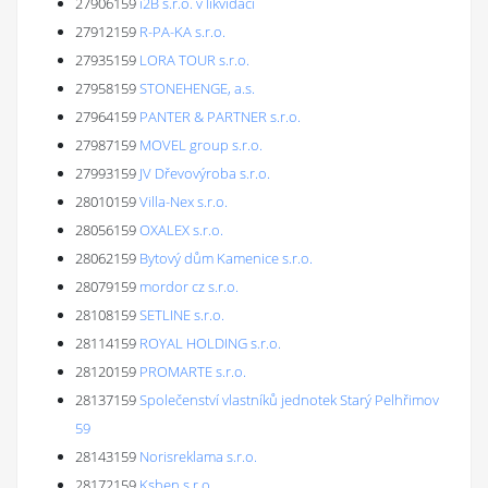
27906159
i2B s.r.o. v likvidaci
27912159
R-PA-KA s.r.o.
27935159
LORA TOUR s.r.o.
27958159
STONEHENGE, a.s.
27964159
PANTER & PARTNER s.r.o.
27987159
MOVEL group s.r.o.
27993159
JV Dřevovýroba s.r.o.
28010159
Villa-Nex s.r.o.
28056159
OXALEX s.r.o.
28062159
Bytový dům Kamenice s.r.o.
28079159
mordor cz s.r.o.
28108159
SETLINE s.r.o.
28114159
ROYAL HOLDING s.r.o.
28120159
PROMARTE s.r.o.
28137159
Společenství vlastníků jednotek Starý Pelhřimov
59
28143159
Norisreklama s.r.o.
28172159
Kshen s.r.o.