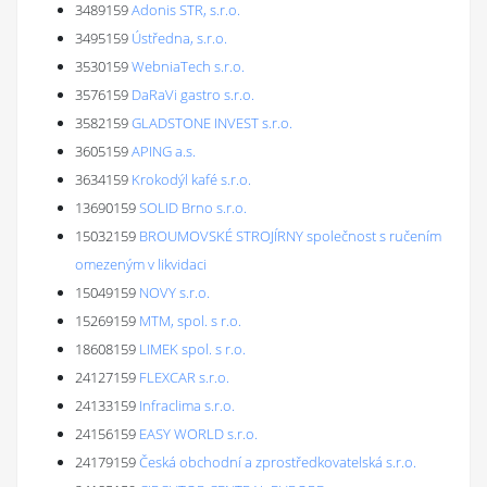
3489159
Adonis STR, s.r.o.
3495159
Ústředna, s.r.o.
3530159
WebniaTech s.r.o.
3576159
DaRaVi gastro s.r.o.
3582159
GLADSTONE INVEST s.r.o.
3605159
APING a.s.
3634159
Krokodýl kafé s.r.o.
13690159
SOLID Brno s.r.o.
15032159
BROUMOVSKÉ STROJÍRNY společnost s ručením
omezeným v likvidaci
15049159
NOVY s.r.o.
15269159
MTM, spol. s r.o.
18608159
LIMEK spol. s r.o.
24127159
FLEXCAR s.r.o.
24133159
Infraclima s.r.o.
24156159
EASY WORLD s.r.o.
24179159
Česká obchodní a zprostředkovatelská s.r.o.