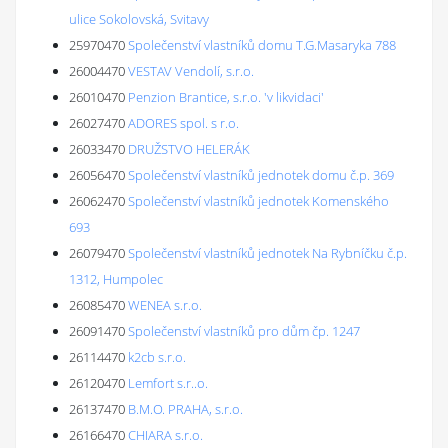
ulice Sokolovská, Svitavy
25970470
Společenství vlastníků domu T.G.Masaryka 788
26004470
VESTAV Vendolí, s.r.o.
26010470
Penzion Brantice, s.r.o. 'v likvidaci'
26027470
ADORES spol. s r.o.
26033470
DRUŽSTVO HELERÁK
26056470
Společenství vlastníků jednotek domu č.p. 369
26062470
Společenství vlastníků jednotek Komenského
693
26079470
Společenství vlastníků jednotek Na Rybníčku č.p.
1312, Humpolec
26085470
WENEA s.r.o.
26091470
Společenství vlastníků pro dům čp. 1247
26114470
k2cb s.r.o.
26120470
Lemfort s.r..o.
26137470
B.M.O. PRAHA, s.r.o.
26166470
CHIARA s.r.o.