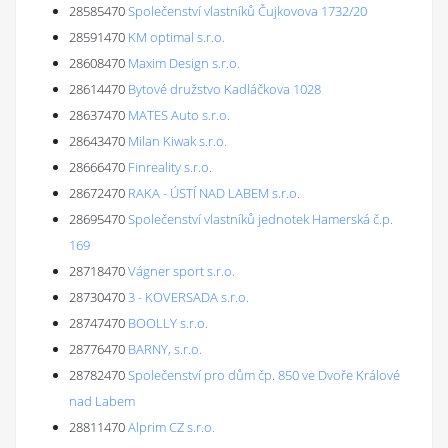
28585470
Společenství vlastníků Čujkovova 1732/20
28591470
KM optimal s.r.o.
28608470
Maxim Design s.r.o.
28614470
Bytové družstvo Kadláčkova 1028
28637470
MATES Auto s.r.o.
28643470
Milan Kiwak s.r.o.
28666470
Finreality s.r.o.
28672470
RAKA - ÚSTÍ NAD LABEM s.r.o.
28695470
Společenství vlastníků jednotek Hamerská č.p.
169
28718470
Vágner sport s.r.o.
28730470
3 - KOVERSADA s.r.o.
28747470
BOOLLY s.r.o.
28776470
BARNY, s.r.o.
28782470
Společenství pro dům čp. 850 ve Dvoře Králové
nad Labem
28811470
Alprim CZ s.r.o.