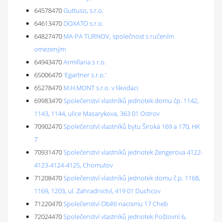
64578470
Guttuso, s.r.o.
64613470
DOXATO s.r.o.
64827470
MA-PA TURNOV, společnost s ručením
omezeným
64943470
Armillaria s r.o.
65006470
'Egartner s.r.o.'
65278470
M.H.MONT s.r.o. v likvidaci
69983470
Společenství vlastníků jednotek domu čp. 1142,
1143, 1144, ulice Masarykova, 363 01 Ostrov
70902470
Společenství vlastníků bytu Široká 169 a 170, HK
7
70931470
Společenství vlastníků jednotek Zengerova 4122-
4123-4124-4125, Chomutov
71208470
Společenství vlastníků jednotek domu č.p. 1168,
1169, 1203, ul. Zahradnictví, 419 01 Duchcov
71220470
Společenství Obětí nacismu 17 Cheb
72024470
Společenství vlastníků jednotek Poštovní 6,