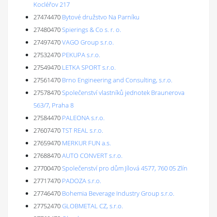
Kocléřov 217
27474470
Bytové družstvo Na Parníku
27480470
Spierings & Co s. r. o.
27497470
VAGO Group s.r.o.
27532470
PEKUPA s.r.o.
27549470
LETKA SPORT s.r.o.
27561470
Brno Engineering and Consulting, s.r.o.
27578470
Společenství vlastníků jednotek Braunerova
563/7, Praha 8
27584470
PALEONA s.r.o.
27607470
TST REAL s.r.o.
27659470
MERKUR FUN a.s.
27688470
AUTO CONVERT s.r.o.
27700470
Společenství pro dům Jílová 4577, 760 05 Zlín
27717470
PADOZA s.r.o.
27746470
Bohemia Beverage Industry Group s.r.o.
27752470
GLOBMETAL CZ, s.r.o.