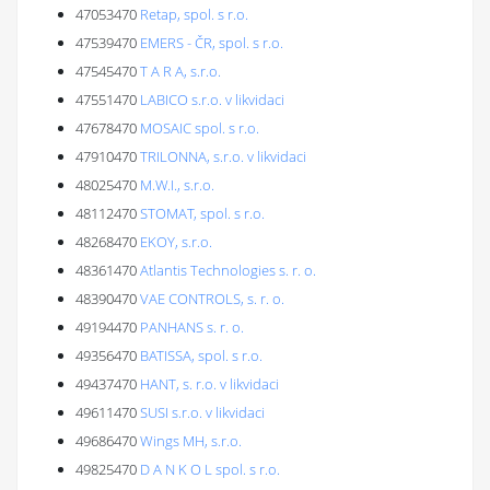
47053470
Retap, spol. s r.o.
47539470
EMERS - ČR, spol. s r.o.
47545470
T A R A, s.r.o.
47551470
LABICO s.r.o. v likvidaci
47678470
MOSAIC spol. s r.o.
47910470
TRILONNA, s.r.o. v likvidaci
48025470
M.W.I., s.r.o.
48112470
STOMAT, spol. s r.o.
48268470
EKOY, s.r.o.
48361470
Atlantis Technologies s. r. o.
48390470
VAE CONTROLS, s. r. o.
49194470
PANHANS s. r. o.
49356470
BATISSA, spol. s r.o.
49437470
HANT, s. r.o. v likvidaci
49611470
SUSI s.r.o. v likvidaci
49686470
Wings MH, s.r.o.
49825470
D A N K O L spol. s r.o.