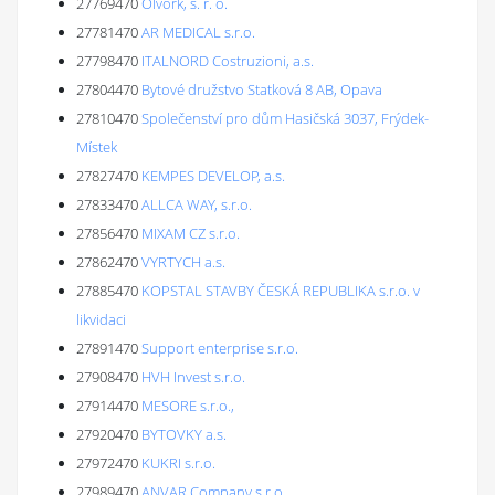
27769470
Olvork, s. r. o.
27781470
AR MEDICAL s.r.o.
27798470
ITALNORD Costruzioni, a.s.
27804470
Bytové družstvo Statková 8 AB, Opava
27810470
Společenství pro dům Hasičská 3037, Frýdek-
Místek
27827470
KEMPES DEVELOP, a.s.
27833470
ALLCA WAY, s.r.o.
27856470
MIXAM CZ s.r.o.
27862470
VYRTYCH a.s.
27885470
KOPSTAL STAVBY ČESKÁ REPUBLIKA s.r.o. v
likvidaci
27891470
Support enterprise s.r.o.
27908470
HVH Invest s.r.o.
27914470
MESORE s.r.o.,
27920470
BYTOVKY a.s.
27972470
KUKRI s.r.o.
27989470
ANVAR Company s.r.o.