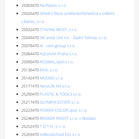
25003470
Na Resslu s.r.o.
25026470
Střední škola uměleckořemeslná a oděvní
Liberec, s.r.o.
25032470
STAVING MOST, s.r.o.
25049470
SKI areál Ústí n/L - Zadní Telnice, s.r.o.
25078470
Al - com group s.r.o.
25084470
AQUAVIA Praha s.r.o.
25090470
ROSMAL,spol.s r.o.
25136470
EKIA, s.r.o.
25142470
MODAD s.r.o.
25171470
AeroLife Art s.r.o.
25200470
PLASTIC & TOOLS s.r.o.
25217470
OLYMPIA ESTATE s.r.o.
25223470
POWER-COLOR spol. s r.o.
25246470
BROKER INVEST s.r.o. v likvidaci
25252470
T Ó T H , s. r. o.
25269470
Velkoobchod EVI, s.r.o.