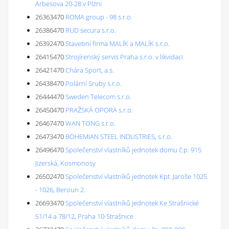
Arbesova 20-28 v Plzni
26363470
ROMA group - 98 s.r.o.
26386470
RUD secura s.r.o.
26392470
Stavební firma MALÍK a MALÍK s.r.o.
26415470
Strojírenský servis Praha s.r.o. v likvidaci
26421470
Chára Sport, a.s.
26438470
Polární Sruby s.r.o.
26444470
Sweden Telecom s.r.o.
26450470
PRAŽSKÁ OPORA s.r.o.
26467470
WAN TONG s.r.o.
26473470
BOHEMIAN STEEL INDUSTRIES, s.r.o.
26496470
Společenství vlastníků jednotek domu č.p. 915
Jizerská, Kosmonosy
26502470
Společenství vlastníků jednotek Kpt. Jaroše 1025
- 1026, Beroun 2.
26693470
Společenství vlastníků jednotek Ke Strašnické
51/14 a 78/12, Praha 10-Strašnice