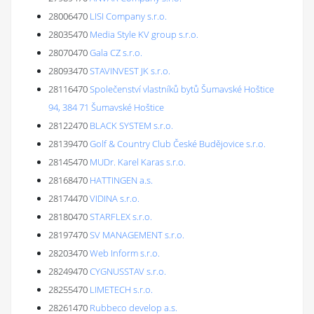
28006470
LISI Company s.r.o.
28035470
Media Style KV group s.r.o.
28070470
Gala CZ s.r.o.
28093470
STAVINVEST JK s.r.o.
28116470
Společenství vlastníků bytů Šumavské Hoštice
94, 384 71 Šumavské Hoštice
28122470
BLACK SYSTEM s.r.o.
28139470
Golf & Country Club České Budějovice s.r.o.
28145470
MUDr. Karel Karas s.r.o.
28168470
HATTINGEN a.s.
28174470
VIDINA s.r.o.
28180470
STARFLEX s.r.o.
28197470
SV MANAGEMENT s.r.o.
28203470
Web Inform s.r.o.
28249470
CYGNUSSTAV s.r.o.
28255470
LIMETECH s.r.o.
28261470
Rubbeco develop a.s.