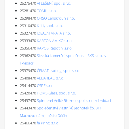
25275470
Al LEŠENÍ, spol. s r.o.
25281470
TOMIL s.r.o.
25298470
ORSO Lanškroun s.r.o.
25310470
K 11, spol. s r.o.
25327470
IDEALNI VRATA s.r.o.
25333470
KARTON AMIKO s.r.o.
25356470
RAPOS Rapotín, s.r.o.
25362470
Slezská komerční společnost - SKS s.r.o. 'v
likvidaci'
25379470
ČEMAT trading, spol. s r.o.
25408470
ALBAREAL, s.r.o.
25414470
CSPE s.r.o.
25420470
HOMS Glass, spol. s r.o.
25437470
Spinnerei Velké Březno, spol. s r.o. v likvidaci
25443470
Společenství vlastníků jednotek čp. 811,
Máchovo nám., město Děčín
25466470
fa Princ, s.r.o.