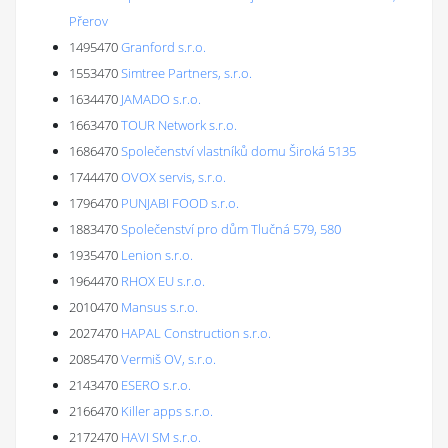
Přerov
1495470
Granford s.r.o.
1553470
Simtree Partners, s.r.o.
1634470
JAMADO s.r.o.
1663470
TOUR Network s.r.o.
1686470
Společenství vlastníků domu Široká 5135
1744470
OVOX servis, s.r.o.
1796470
PUNJABI FOOD s.r.o.
1883470
Společenství pro dům Tlučná 579, 580
1935470
Lenion s.r.o.
1964470
RHOX EU s.r.o.
2010470
Mansus s.r.o.
2027470
HAPAL Construction s.r.o.
2085470
Vermiš OV, s.r.o.
2143470
ESERO s.r.o.
2166470
Killer apps s.r.o.
2172470
HAVI SM s.r.o.