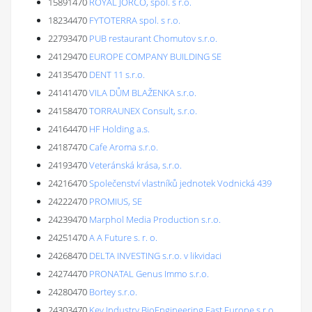
15891470
ROYAL JORCO, spol. s r.o.
18234470
FYTOTERRA spol. s r.o.
22793470
PUB restaurant Chomutov s.r.o.
24129470
EUROPE COMPANY BUILDING SE
24135470
DENT 11 s.r.o.
24141470
VILA DŮM BLAŽENKA s.r.o.
24158470
TORRAUNEX Consult, s.r.o.
24164470
HF Holding a.s.
24187470
Cafe Aroma s.r.o.
24193470
Veteránská krása, s.r.o.
24216470
Společenství vlastníků jednotek Vodnická 439
24222470
PROMIUS, SE
24239470
Marphol Media Production s.r.o.
24251470
A A Future s. r. o.
24268470
DELTA INVESTING s.r.o. v likvidaci
24274470
PRONATAL Genus Immo s.r.o.
24280470
Bortey s.r.o.
24303470
Key Industry BioEngineering East Europe s.r.o.