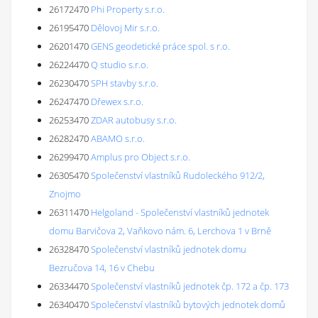
26172470
Phi Property s.r.o.
26195470
Dělovoj Mir s.r.o.
26201470
GENS geodetické práce spol. s r.o.
26224470
Q studio s.r.o.
26230470
SPH stavby s.r.o.
26247470
Dřewex s.r.o.
26253470
ZDAR autobusy s.r.o.
26282470
ABAMO s.r.o.
26299470
Amplus pro Object s.r.o.
26305470
Společenství vlastníků Rudoleckého 912/2,
Znojmo
26311470
Helgoland - Společenství vlastníků jednotek
domu Barvičova 2, Vaňkovo nám. 6, Lerchova 1 v Brně
26328470
Společenství vlastníků jednotek domu
Bezručova 14, 16 v Chebu
26334470
Společenství vlastníků jednotek čp. 172 a čp. 173
26340470
Společenství vlastníků bytových jednotek domů