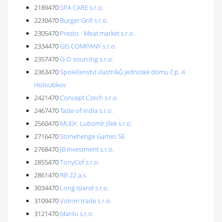
2189470
SPA CARE s.r.o.
2230470
Burger Grill s.r.o.
2305470
Presto - Meat market s.r.o.
2334470
GIS COMPANY s.r.o.
2357470
G-O sourcing s.r.o.
2363470
Společenství vlastníků jednotek domu č.p. 4
Holoubkov
2421470
Concept Czech s.r.o.
2467470
Taste of India s.r.o.
2560470
MUDr. Lubomír Jílek s.r.o.
2716470
Stonehenge Games SE
2768470
JB Investment s.r.o.
2855470
TonyCof s.r.o.
2861470
RB 22 a.s.
3034470
Long Island s.r.o.
3109470
Votrim trade s.r.o.
3121470
Marilu s.r.o.