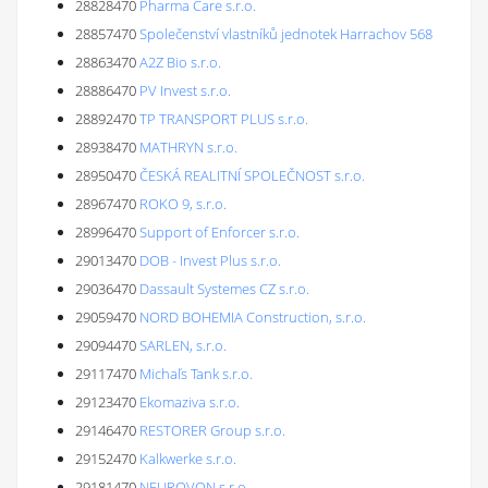
28828470
Pharma Care s.r.o.
28857470
Společenství vlastníků jednotek Harrachov 568
28863470
A2Z Bio s.r.o.
28886470
PV Invest s.r.o.
28892470
TP TRANSPORT PLUS s.r.o.
28938470
MATHRYN s.r.o.
28950470
ČESKÁ REALITNÍ SPOLEČNOST s.r.o.
28967470
ROKO 9, s.r.o.
28996470
Support of Enforcer s.r.o.
29013470
DOB - Invest Plus s.r.o.
29036470
Dassault Systemes CZ s.r.o.
29059470
NORD BOHEMIA Construction, s.r.o.
29094470
SARLEN, s.r.o.
29117470
Michaľs Tank s.r.o.
29123470
Ekomaziva s.r.o.
29146470
RESTORER Group s.r.o.
29152470
Kalkwerke s.r.o.
29181470
NEUROVON s.r.o.