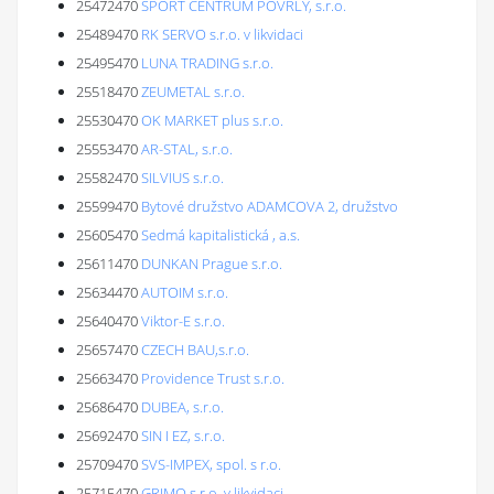
25472470
SPORT CENTRUM POVRLY, s.r.o.
25489470
RK SERVO s.r.o. v likvidaci
25495470
LUNA TRADING s.r.o.
25518470
ZEUMETAL s.r.o.
25530470
OK MARKET plus s.r.o.
25553470
AR-STAL, s.r.o.
25582470
SILVIUS s.r.o.
25599470
Bytové družstvo ADAMCOVA 2, družstvo
25605470
Sedmá kapitalistická , a.s.
25611470
DUNKAN Prague s.r.o.
25634470
AUTOIM s.r.o.
25640470
Viktor-E s.r.o.
25657470
CZECH BAU,s.r.o.
25663470
Providence Trust s.r.o.
25686470
DUBEA, s.r.o.
25692470
SIN I EZ, s.r.o.
25709470
SVS-IMPEX, spol. s r.o.
25715470
GRIMO s.r.o. v likvidaci