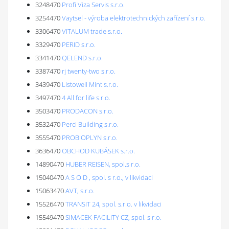
3248470
Profi Viza Servis s.r.o.
3254470
Vaytsel - výroba elektrotechnických zařízení s.r.o.
3306470
VITALUM trade s.r.o.
3329470
PERID s.r.o.
3341470
QELEND s.r.o.
3387470
rj twenty-two s.r.o.
3439470
Listowell Mint s.r.o.
3497470
4 All for life s.r.o.
3503470
PRODACON s.r.o.
3532470
Perci Building s.r.o.
3555470
PROBIOPLYN s.r.o.
3636470
OBCHOD KUBÁSEK s.r.o.
14890470
HUBER REISEN, spol.s r.o.
15040470
A S O D , spol. s r.o., v likvidaci
15063470
AVT, s.r.o.
15526470
TRANSIT 24, spol. s.r.o. v likvidaci
15549470
SIMACEK FACILITY CZ, spol. s r.o.