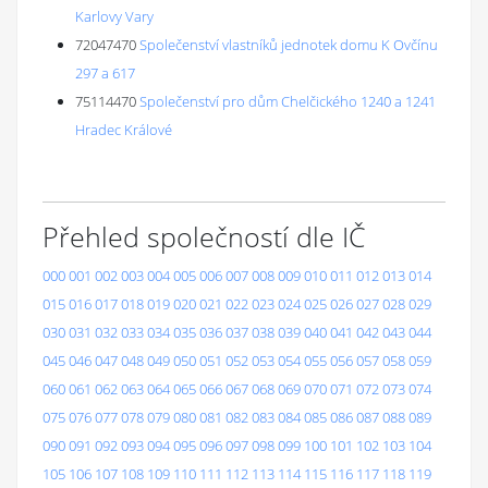
Karlovy Vary
72047470
Společenství vlastníků jednotek domu K Ovčínu
297 a 617
75114470
Společenství pro dům Chelčického 1240 a 1241
Hradec Králové
Přehled společností dle IČ
000
001
002
003
004
005
006
007
008
009
010
011
012
013
014
015
016
017
018
019
020
021
022
023
024
025
026
027
028
029
030
031
032
033
034
035
036
037
038
039
040
041
042
043
044
045
046
047
048
049
050
051
052
053
054
055
056
057
058
059
060
061
062
063
064
065
066
067
068
069
070
071
072
073
074
075
076
077
078
079
080
081
082
083
084
085
086
087
088
089
090
091
092
093
094
095
096
097
098
099
100
101
102
103
104
105
106
107
108
109
110
111
112
113
114
115
116
117
118
119