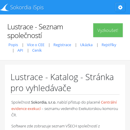
Sokordia iSpis
Lustrace - Seznam
Vyzkoušet!
společností
Popis
Více o CEE
Registrace
Ukázka
Rejstříky
API
Ceník
Lustrace - Katalog - Stránka
pro vyhledávače
Společnost
Sokordia, s.r.o.
nabízí přístup do placené
Centrální
evidence exekucí
– seznamu vedeného Exekutorskou komorou
ČR.
Software zde zobrazuje seznam VŠECH společností z