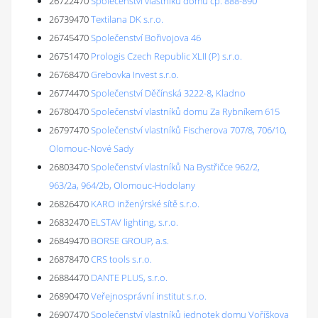
26722470
Společenství vlastníků domu čp. 888-890
26739470
Textilana DK s.r.o.
26745470
Společenství Bořivojova 46
26751470
Prologis Czech Republic XLII (P) s.r.o.
26768470
Grebovka Invest s.r.o.
26774470
Společenství Děčínská 3222-8, Kladno
26780470
Společenství vlastníků domu Za Rybníkem 615
26797470
Společenství vlastníků Fischerova 707/8, 706/10,
Olomouc-Nové Sady
26803470
Společenství vlastníků Na Bystřičce 962/2,
963/2a, 964/2b, Olomouc-Hodolany
26826470
KARO inženýrské sítě s.r.o.
26832470
ELSTAV lighting, s.r.o.
26849470
BORSE GROUP, a.s.
26878470
CRS tools s.r.o.
26884470
DANTE PLUS, s.r.o.
26890470
Veřejnosprávní institut s.r.o.
26907470
Společenství vlastníků jednotek domu Voříškova