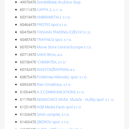
49970470
Zemědělské družstvo Slup
60111470
CAPPA 2, s. r. o.
60319470
ANBREMETALL s.r.o.
60464470
PROTES spol.s.r.o.
60470470
TAISHAN TRADING /CZECH/ s.r.o.
60487470
TRAFINCO spol. s r.o.
60707470
Movie Store Central Europe s.r.o.
60713470
SAKO Brno, a.s.
60736470
'CHEMATEX, s.r.o.'
60742470
INVESTINŽENÝRING a.s.
60875470
Poliklinika Milevsko, spol. s r.o.
60933470
Rien Chotěvice, s.r.o.
61054470
A-Z COMMUNICATIONS s.r.o.
61170470
NEMOCNICE MUDr. Mulače - služby spol. s r. o.
61251470
AGB Media Facts spol.s.r.o.
61326470
SAVA complet, s.r.o.
61465470
ZBOROV spol. s r.o.