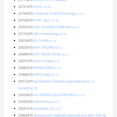
25721470
ALIVE, s.r.o.
25744470
Computer Draft Technology, s.r.o.
25750470
P.ART, spol. s r.o.
25767470
VIAL TRADING COMPANY,s.r.o.
25773470
VRV Forwarding, s.r.o.
25819470
RV TRANS s.r.o.
25825470
AHA TRADING s.r.o.
25848470
ANT TRADE Třinec, a.s.
25877470
Auto Hruška s.r.o.
25883470
PRIMATRANS s.r.o.
25906470
KAPO textil, s.r.o.
25912470
Společenství vlastníků jednotek domu U
Sanatoria 18
25929470
SSS TRADE CZECH REPUBLIC s.r.o.
25935470
HAKVA Plus s.r.o.
25941470
Autolamp CZ s.r.o.
25964470
Společenství vlastníků jednotek pro dům 1421/6,