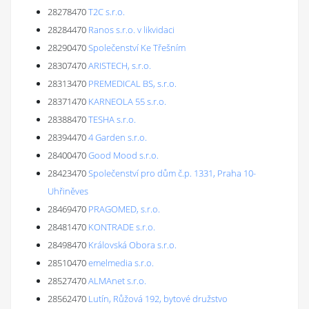
28278470
T2C s.r.o.
28284470
Ranos s.r.o. v likvidaci
28290470
Společenství Ke Třešním
28307470
ARISTECH, s.r.o.
28313470
PREMEDICAL BS, s.r.o.
28371470
KARNEOLA 55 s.r.o.
28388470
TESHA s.r.o.
28394470
4 Garden s.r.o.
28400470
Good Mood s.r.o.
28423470
Společenství pro dům č.p. 1331, Praha 10-
Uhřiněves
28469470
PRAGOMED, s.r.o.
28481470
KONTRADE s.r.o.
28498470
Královská Obora s.r.o.
28510470
emelmedia s.r.o.
28527470
ALMAnet s.r.o.
28562470
Lutín, Růžová 192, bytové družstvo