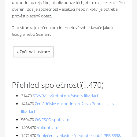
obchodního rejstříku, nikoliv pouze těch, které mají exekuci. Pro
ověření, zda je společnost v exekuci nebo nikoliv, je potřeba
provést placený dotaz.
Tato stránka je určena pro internetové vyhledávače jako je
Google nebo Seznam.
»
Zpět na Lustrace
Přehled společností
(...
470
)
31470
STAVBA - výrobní družstvo 'v likvidaci'
141470
Zemědělské obchodní družstvo Bohdalice - v
likvidaci
569470
OWESCO spol. s r.o.
1408470
Voitopi s.r.o.
1472470
Společenství vlastníků jednotek nábř. PFB 3338,