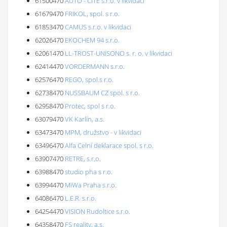
61500470
AUTO - CITÉ s.r.o. v likvidaci
61679470
FRIKOL, spol. s r.o.
61853470
CAMUS s.r.o. v likvidaci
62026470
EKOCHEM 94 s.r.o.
62061470
LL-TROST-UNISONO s. r. o. v likvidaci
62414470
VORDERMANN s.r.o.
62576470
REGO, spol.s r.o.
62738470
NUSSBAUM CZ spol. s r.o.
62958470
Protec, spol s r.o.
63079470
VK Karlín, a.s.
63473470
MPM, družstvo - v likvidaci
63496470
Alfa Celní deklarace spol. s r.o.
63907470
RETRE, s.r.o.
63988470
studio pha s r.o.
63994470
MiWa Praha s.r.o.
64086470
L.E.R. s.r.o.
64254470
VISION Rudoltice s.r.o.
64358470
FS reality, a.s.