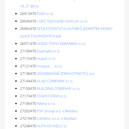
19, 21 Brno
26913470
FAEX s.r.o.
26936470
LISEC Technické Centrum s.r.o.
26965470
SPOLEČENSTVÍ VLASTNÍKŮ JEDNOTEK DOMU
ULICE ČOUPKOVÝCH 6,8
26971470
VODO-TOPO-KERAMIKA s.r.o.
27109470
Esatrade s.r.o.
27115470
Hueck s.r.o.
27121470
Insiqua , s.r.o.
27138470
ZÁSOBOVÁNÍ ZDRAVOTNICTVÍ, a.s.
27144470
KLAD COMPANY s.r.o.
27150470
BUILDING COMPANY s.r.o.
27173470
STAVSYSTEM s.r.o.
27196470
Nitera s.r.o.
27202470
PSF Group a.s. v likvidaci
27219470
Cantero, s.r.o. v likvidaci
27248470
AUTA OU KEJ s.r.o.