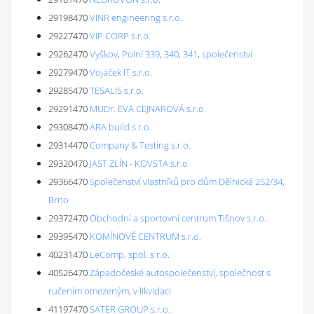
29198470
VINR engineering s.r.o.
29227470
VIP CORP s.r.o.
29262470
Vyškov, Polní 339, 340, 341, společenství
29279470
Vojáček IT s.r.o.
29285470
TESALIS s.r.o.
29291470
MUDr. EVA CEJNAROVÁ s.r.o.
29308470
ARA build s.r.o.
29314470
Company & Testing s.r.o.
29320470
JAST ZLÍN - KOVSTA s.r.o.
29366470
Společenství vlastníků pro dům Dělnická 252/34,
Brno
29372470
Obchodní a sportovní centrum Tišnov s.r.o.
29395470
KOMÍNOVÉ CENTRUM s.r.o.
40231470
LeComp, spol. s r.o.
40526470
Západočeské autospolečenství, společnost s
ručením omezeným, v likvidaci
41197470
SATER GROUP s.r.o.