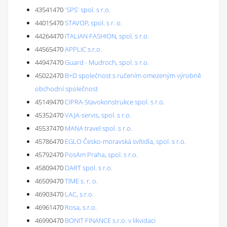
43541470
'SPS' spol. s r.o.
44015470
STAVOP, spol. s r. o.
44264470
ITALIAN FASHION, spol. s r.o.
44565470
APPLIC s.r.o.
44947470
Guard - Mudroch, spol. s r.o.
45022470
B+D společnost s ručením omezeným výrobně
obchodní společnost
45149470
CIPRA-Stavokonstrukce spol. s r.o.
45352470
VAJA-servis, spol. s r.o.
45537470
MANA travel spol. s r.o.
45786470
EGLO Česko-moravská svítidla, spol. s r.o.
45792470
PosAm Praha, spol. s r.o.
45809470
DART spol. s r.o.
46509470
TIME s. r. o.
46903470
LAC, s.r.o.
46961470
Rosa, s.r.o.
46990470
BONIT FINANCE s.r.o. v likvidaci