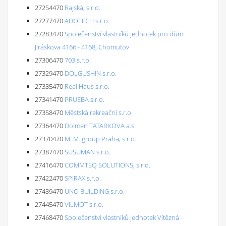
27254470
Rajská, s.r.o.
27277470
ADOTECH s.r.o.
27283470
Společenství vlastníků jednotek pro dům
Jiráskova 4166 - 4168, Chomutov
27306470
703 s.r.o.
27329470
DOLGUSHIN s.r.o.
27335470
Real Haus s.r.o.
27341470
PRUEBA s.r.o.
27358470
Městská rekreační s.r.o.
27364470
Dolmen TATARKOVA a.s.
27370470
M. M. group Praha, s.r.o.
27387470
SUSUMAN s.r.o.
27416470
COMMTEQ SOLUTIONS, s.r.o.
27422470
SPIRAX s.r.o.
27439470
UNO BUILDING s.r.o.
27445470
VILMOT s.r.o.
27468470
Společenství vlastníků jednotek Vítězná -