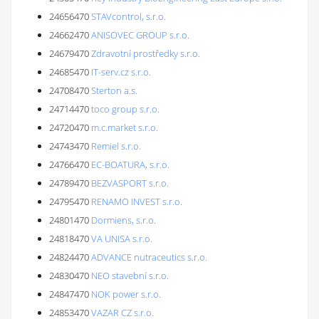
24656470
STAVcontrol, s.r.o.
24662470
ANISOVEC GROUP s.r.o.
24679470
Zdravotní prostředky s.r.o.
24685470
IT-serv.cz s.r.o.
24708470
Sterton a.s.
24714470
toco group s.r.o.
24720470
m.c.market s.r.o.
24743470
Remiel s.r.o.
24766470
EC-BOATURA, s.r.o.
24789470
BEZVASPORT s.r.o.
24795470
RENAMO INVEST s.r.o.
24801470
Dormiens, s.r.o.
24818470
VA UNISA s.r.o.
24824470
ADVANCE nutraceutics s.r.o.
24830470
NEO stavební s.r.o.
24847470
NOK power s.r.o.
24853470
VAZAR CZ s.r.o.