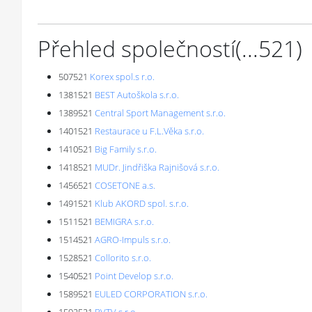
Přehled společností
(...
521
)
507521
Korex spol.s r.o.
1381521
BEST Autoškola s.r.o.
1389521
Central Sport Management s.r.o.
1401521
Restaurace u F.L.Věka s.r.o.
1410521
Big Family s.r.o.
1418521
MUDr. Jindřiška Rajnišová s.r.o.
1456521
COSETONE a.s.
1491521
Klub AKORD spol. s.r.o.
1511521
BEMIGRA s.r.o.
1514521
AGRO-Impuls s.r.o.
1528521
Collorito s.r.o.
1540521
Point Develop s.r.o.
1589521
EULED CORPORATION s.r.o.