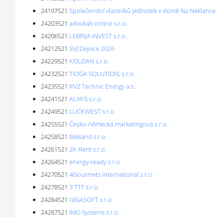
24197521
Společenství vlastníků jednotek v domě Na Neklance
24203521
advokáti online s.r.o.
24206521
LEBRIJA INVEST s.r.o.
24212521
SVJ Dejvice 2026
24229521
KOLDAN s.r.o.
24232521
TIOGA SOLUTION, s.r.o.
24235521
RVZ Technic Energy a.s.
24241521
ALHYS s.r.o.
24249521
LUCKWEST s.r.o.
24255521
Česko-německá marketingová s.r.o.
24258521
Bekland s.r.o.
24261521
2K-Rent s.r.o.
24264521
energy-ready s.r.o.
24270521
4Gourmets International s.r.o.
24278521
3 TTT s.r.o.
24284521
GIGASOFT s.r.o.
24287521
IMG Systems s.r.o.