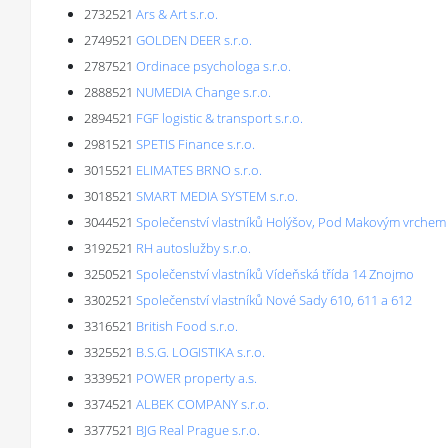
2732521
Ars & Art s.r.o.
2749521
GOLDEN DEER s.r.o.
2787521
Ordinace psychologa s.r.o.
2888521
NUMEDIA Change s.r.o.
2894521
FGF logistic & transport s.r.o.
2981521
SPETIS Finance s.r.o.
3015521
ELIMATES BRNO s.r.o.
3018521
SMART MEDIA SYSTEM s.r.o.
3044521
Společenství vlastníků Holýšov, Pod Makovým vrchem
3192521
RH autoslužby s.r.o.
3250521
Společenství vlastníků Vídeňská třída 14 Znojmo
3302521
Společenství vlastníků Nové Sady 610, 611 a 612
3316521
British Food s.r.o.
3325521
B.S.G. LOGISTIKA s.r.o.
3339521
POWER property a.s.
3374521
ALBEK COMPANY s.r.o.
3377521
BJG Real Prague s.r.o.