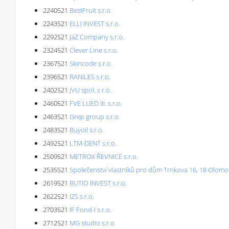
2240521
BestFruit s.r.o.
2243521
ELLI INVEST s.r.o.
2292521
JaZ Company s.r.o.
2324521
Clever Line s.r.o.
2367521
Skincode s.r.o.
2396521
RANILES s.r.o.
2402521
JVU spol. s r.o.
2460521
FVE LUED III. s.r.o.
2463521
Grep group s.r.o.
2483521
Buyoil s.r.o.
2492521
LTM-DENT s.r.o.
2509521
METROX ŘEVNICE s.r.o.
2535521
Společenství vlastníků pro dům Trnkova 16, 18 Olom
2619521
BUTIO INVEST s.r.o.
2622521
IZS s.r.o.
2703521
IF Fond-I s.r.o.
2712521
MG studio s.r.o.