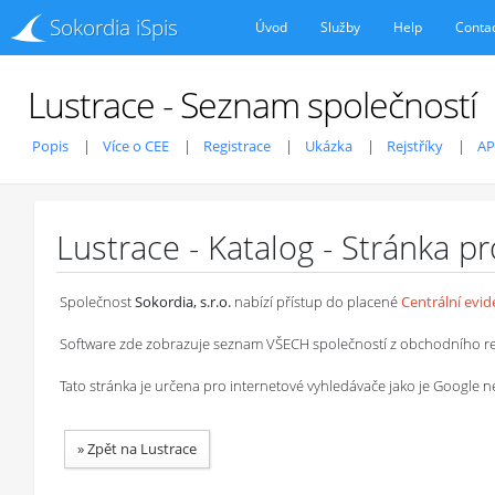
Sokordia iSpis
Úvod
Služby
Help
Conta
Lustrace - Seznam společností
Popis
Více o CEE
Registrace
Ukázka
Rejstříky
AP
Lustrace - Katalog - Stránka p
Společnost
Sokordia, s.r.o.
nabízí přístup do placené
Centrální evi
Software zde zobrazuje seznam VŠECH společností z obchodního rejstř
Tato stránka je určena pro internetové vyhledávače jako je Google
»
Zpět na Lustrace