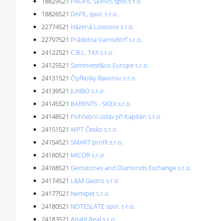
18629521
PROFIL SERVIS spol.s r.o.
18826521
DAPE, spol. s r.o.
22774521
Házená Lovosice s.r.o.
22797521
Prádelna Varnsdorf s.r.o.
24122521
C.B.L. TAX s.r.o.
24125521
Saminvest&co Europe s.r.o.
24131521
Čtyřkolky Bavorov s.r.o.
24139521
JUNBO s.r.o.
24145521
BARENTS - SKEX s.r.o.
24148521
Pohřební ústav Jiří Kapitán s.r.o.
24151521
WPT Česko s.r.o.
24154521
SMART profit s.r.o.
24160521
MICOR s.r.o.
24168521
Gemstones and Diamonds Exchange s.r.o.
24174521
L&M Gastro s.r.o
24177521
Nemipet s.r.o.
24180521
NOTESLATE spol. s r.o.
24183521
Apatit Real s.r.o.