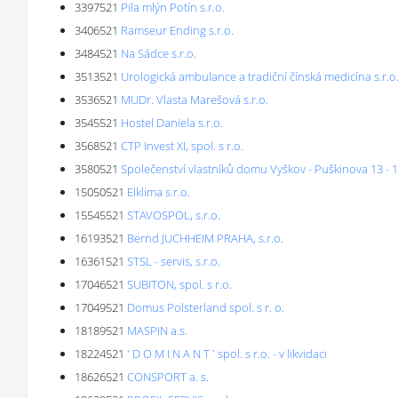
3397521
Pila mlýn Potín s.r.o.
3406521
Ramseur Ending s.r.o.
3484521
Na Sádce s.r.o.
3513521
Urologická ambulance a tradiční čínská medicína s.r.o
3536521
MUDr. Vlasta Marešová s.r.o.
3545521
Hostel Daniela s.r.o.
3568521
CTP Invest XI, spol. s r.o.
3580521
Společenství vlastníků domu Vyškov - Puškinova 13 - 
15050521
Elklima s.r.o.
15545521
STAVOSPOL, s.r.o.
16193521
Bernd JUCHHEIM PRAHA, s.r.o.
16361521
STSL - servis, s.r.o.
17046521
SUBITON, spol. s r.o.
17049521
Domus Polsterland spol. s r. o.
18189521
MASPIN a.s.
18224521
' D O M I N A N T ' spol. s r.o. - v likvidaci
18626521
CONSPORT a. s.