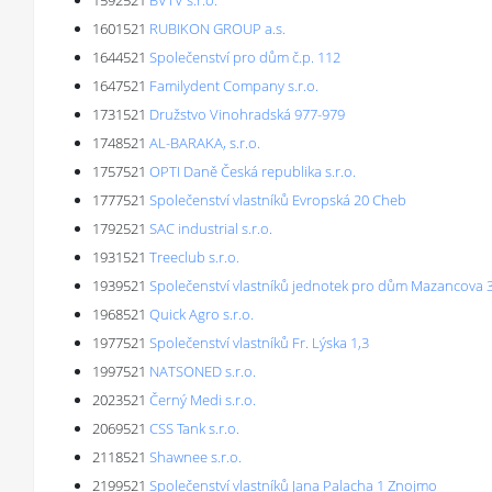
1592521
BVTV s.r.o.
1601521
RUBIKON GROUP a.s.
1644521
Společenství pro dům č.p. 112
1647521
Familydent Company s.r.o.
1731521
Družstvo Vinohradská 977-979
1748521
AL-BARAKA, s.r.o.
1757521
OPTI Daně Česká republika s.r.o.
1777521
Společenství vlastníků Evropská 20 Cheb
1792521
SAC industrial s.r.o.
1931521
Treeclub s.r.o.
1939521
Společenství vlastníků jednotek pro dům Mazancova 
1968521
Quick Agro s.r.o.
1977521
Společenství vlastníků Fr. Lýska 1,3
1997521
NATSONED s.r.o.
2023521
Černý Medi s.r.o.
2069521
CSS Tank s.r.o.
2118521
Shawnee s.r.o.
2199521
Společenství vlastníků Jana Palacha 1 Znojmo