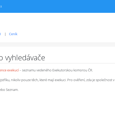
ct
I
Ceník
ro vyhledávače
dence exekucí
– seznamu vedeného Exekutorskou komorou ČR.
íku, nikoliv pouze těch, které mají exekuci. Pro ověření, zda je společnost v 
 nebo Seznam.