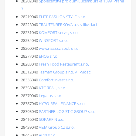
28202040
Společenství pro dům Lucemburská 1599, Praha
3
28219040
ELITE FASHION STYLE s.r.o.
28225040
TRAUTENBERKOVA a.s. v likvidaci
28231040
KOMFORT servis, s r.o.
28254040
WINSPORT s.r.o.
28260040
www.nsaz.cz spol. s r.o.
28277040
EHOS s.r.o.
28283040
Fresh Food Restaurant s.r.o.
28312040
Tasman Group s.r.o. v likvidaci
28335040
Comfort Invest s.r.o.
28358040
KTC REAL, s.r.o.
28370040
Legatus s.r.o.
28387040
HYPO-REAL-FINANCE s.r.o.
28393040
PARTNER LOGISTIC GROUP s.r.o.
28416040
SOPARFIN a.s.
28439040
V&M Group CZ s.r.o.
28445040
AON s.r.o.