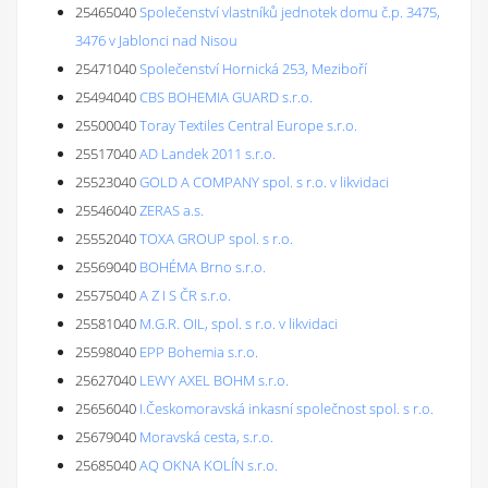
25465040
Společenství vlastníků jednotek domu č.p. 3475,
3476 v Jablonci nad Nisou
25471040
Společenství Hornická 253, Meziboří
25494040
CBS BOHEMIA GUARD s.r.o.
25500040
Toray Textiles Central Europe s.r.o.
25517040
AD Landek 2011 s.r.o.
25523040
GOLD A COMPANY spol. s r.o. v likvidaci
25546040
ZERAS a.s.
25552040
TOXA GROUP spol. s r.o.
25569040
BOHÉMA Brno s.r.o.
25575040
A Z I S ČR s.r.o.
25581040
M.G.R. OIL, spol. s r.o. v likvidaci
25598040
EPP Bohemia s.r.o.
25627040
LEWY AXEL BOHM s.r.o.
25656040
I.Českomoravská inkasní společnost spol. s r.o.
25679040
Moravská cesta, s.r.o.
25685040
AQ OKNA KOLÍN s.r.o.