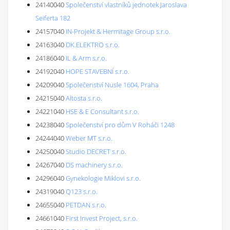
24140040
Společenství vlastníků jednotek Jaroslava
Seiferta 182
24157040
IN-Projekt & Hermitage Group s.r.o.
24163040
DK.ELEKTRO s.r.o.
24186040
IL & Arm s.r.o.
24192040
HOPE STAVEBNÍ s.r.o.
24209040
Společenství Nusle 1604, Praha
24215040
Altosta s.r.o.
24221040
HSE & E Consultant s.r.o.
24238040
Společenství pro dům V Roháči 1248
24244040
Weber MT s.r.o.
24250040
Studio DECRET s.r.o.
24267040
DS machinery s.r.o.
24296040
Gynekologie Miklovi s.r.o.
24319040
Q123 s.r.o.
24655040
PETDAN s.r.o.
24661040
First Invest Project, s.r.o.