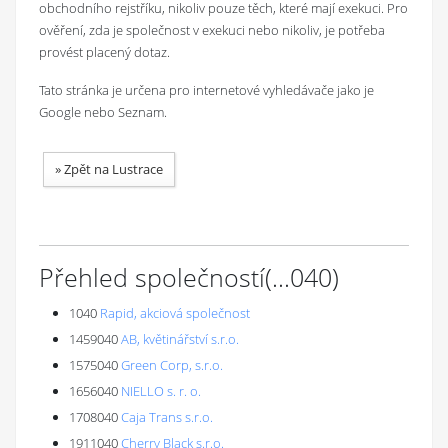
obchodního rejstříku, nikoliv pouze těch, které mají exekuci. Pro
ověření, zda je společnost v exekuci nebo nikoliv, je potřeba
provést placený dotaz.
Tato stránka je určena pro internetové vyhledávače jako je
Google nebo Seznam.
»
Zpět na Lustrace
Přehled společností
(...
040
)
1040
Rapid, akciová společnost
1459040
AB, květinářství s.r.o.
1575040
Green Corp, s.r.o.
1656040
NIELLO s. r. o.
1708040
Caja Trans s.r.o.
1911040
Cherry Black s.r.o.