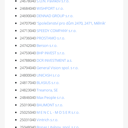
24678040
S.O.N. Pavlikov s.r.o.
24684040
WISHPORT s.r.o.
24690040
DENNAD GROUP s.r.o.
24707040
'Společenství pro dům 2470, 2471, Mělník'
24713040
SPEEDY COMPANY s.r.o.
24736040
PROSTAMO s.r.o.
24742040
Berson s.r.o.
24759040
BHP INVEST s.r.o.
24788040
DCR INVESTMENT a.s.
24794040
General Vision spol. s r.o.
24800040
UNICASH s.r.o
24817040
BLASIUS s.r.o.
24823040
Treanora, SE
24846040
Max People s.r.o.
25019040
BAUMONT s.r.o.
25025040
M E N C L - M O S E R s.r.o.
25031040
Vintrich s.r.o.
25048040
Bonas Litvínov, spol. s r.o.