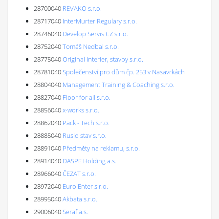
28700040
REVAKO s.r.o.
28717040
InterMurter Regulary s.r.o.
28746040
Develop Servis CZ s.r.o.
28752040
Tomáš Nedbal s.r.o.
28775040
Original Interier, stavby s.r.o.
28781040
Společenství pro dům čp. 253 v Nasavrkách
28804040
Management Training & Coaching s.r.o.
28827040
Floor for all s.r.o.
28856040
x-works s.r.o.
28862040
Pack - Tech s.r.o.
28885040
Ruslo stav s.r.o.
28891040
Předměty na reklamu, s.r.o.
28914040
DASPE Holding a.s.
28966040
ČEZAT s.r.o.
28972040
Euro Enter s.r.o.
28995040
Akbata s.r.o.
29006040
Seraf a.s.