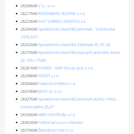
26200040
V.I.L. s.r.o.
26217040
ROSENBERG TECHNIC s.r.o.
26223040
EAST CARGO LOGISTICS a.s.
26246040
Společenství vlastníků jednotek - Sokolovská
2470,2471
26252040
Společenství vlastníků Vídeňská 35, 37, 39
26275040
Společenství vlastníků bytových jednotek domu
čp. 335 v Třešti
26281040
POWER - AMP Group spol. s r.o.
26298040
TRICET s.r.o.
26304040
Pekárna IVANKA s.r.o.
26310040
JIKOV cz. s.r.o.
26327040
Společenství vlastníků jednotek domů v Plzni,
Komenského 25,27
26356040
MIRA CENTRUM, s.r.o.
26362040
Petbol servis a.s.v likvidaci
26379040
Železářství VHV s.r.o.