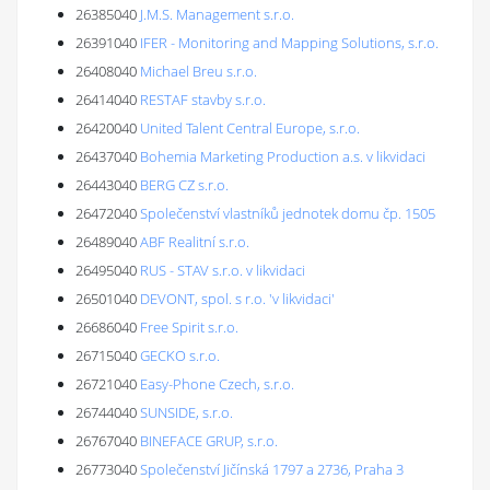
26385040
J.M.S. Management s.r.o.
26391040
IFER - Monitoring and Mapping Solutions, s.r.o.
26408040
Michael Breu s.r.o.
26414040
RESTAF stavby s.r.o.
26420040
United Talent Central Europe, s.r.o.
26437040
Bohemia Marketing Production a.s. v likvidaci
26443040
BERG CZ s.r.o.
26472040
Společenství vlastníků jednotek domu čp. 1505
26489040
ABF Realitní s.r.o.
26495040
RUS - STAV s.r.o. v likvidaci
26501040
DEVONT, spol. s r.o. 'v likvidaci'
26686040
Free Spirit s.r.o.
26715040
GECKO s.r.o.
26721040
Easy-Phone Czech, s.r.o.
26744040
SUNSIDE, s.r.o.
26767040
BINEFACE GRUP, s.r.o.
26773040
Společenství Jičínská 1797 a 2736, Praha 3