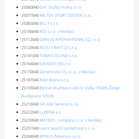
25060040
O.K. Služby Praha, s.r.o.
25077040
MILTEN SPORT CENTER s.r.o.
25083040
BILLY s.r.o.
25106040
RCS s.r.o. v likvidaci
25112040
CERVUS INTERNATIONAL CZ, s.r.o.
25129040
ACCU-CRAFT.CZ s.r.o.
25141040
TOBACCOLAND s.r.o.
25164040
GAUDEO CB s.r.o.
25170040
Zámečnictví CS, s.r.o., v likvidaci
25187040
AGH Blatná s.r.o.
25193040
Bytové družstvo v ulici V. Volfa 1353/6, České
Budějovice 370 05
25216040
SPLASH Services s.r.o.
25222040
LURENA a.s.
25239040
MATEKS - company s.r.o. v likvidaci
25251040
Lesní taxační společnost s. r. o.
25268040
BONUS Železnice, s.r.o.