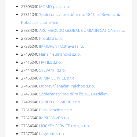
27305040
MOMO plus s.r.o.
27311040
Společenství pro dům č.p. 1841, ul. Revoluční,
Pokratice, Litoměřice
27334040
ARCIMBOLDO GLOBAL COMMUNICATIONS s.r.o.
27363040
Proúklid s.r.o.
27386040
IMMORENT Ostrava I s.r.o.
27409040
Hana Neumanová s.r.o.
27415040
HAINES s.r.o.
27444040
SYLVANIT s.r.o.
27450040
AFMM SERVICE s.r.o.
27467040
Dopravní značení Náchod s.r.o.
27473040
Společenství pro dům čp. 93, Bezděkov
27496040
FABIEN COSMETIC s.r.o.
27519040
Euro Schelma s.r.o.
27525040
IMPRESSIVE s.r.o.
27554040
HOCKEY-SERVICE.com , s.r.o.
27577040
Logoritm s.r.o.