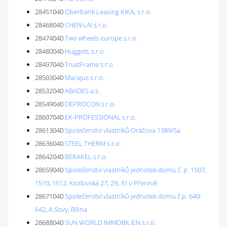
28451040
Oberbank Leasing KIKA, s.r.o.
28468040
CHEN LAI s.r.o.
28474040
Two wheels europe s.r.o.
28480040
Huggett, s.r.o.
28497040
TrustFrame s.r.o.
28503040
Marajus s.r.o.
28532040
ABADES a.s.
28549040
DEPROCON s.r.o.
28607040
EK-PROFESSIONAL s.r.o.
28613040
Společenství vlastníků Oráčova 1389/5a
28636040
STEEL THERM s.r.o.
28642040
BERAKEL s.r.o.
28659040
Společenství vlastníků jednotek domu č. p. 1507,
1510, 1512, Kozlovská 27, 29, 31 v Přerově
28671040
Společenství vlastníků jednotek domu č.p. 640-
642, A.Sovy, Bílina
28688040
SUN WORLD IMMOBILIEN s.r.o.