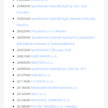
25986040
Společenství vlastníků bytů čp. 622 - 623
Chrudim
25992040
Společenství vlastníků bytů, Nádražní 624, 625,
Opočno
26032040
'PALservis s.r.o. v likvidaci'
26049040
'Společenství vlastníků bytových a nebytových
jednotek Jeronýmova 3, České Budějovice'
26055040
Společenství F.Škroupa 1520
26061040
AGRO MAYER s.r.o.
26084040
NBG FOSA s.r.o.
26090040
Společenství vlastníků pro dům čp.1012
26107040
HARUDA s.r.o.
26113040
T+S KOVO, s.r.o.
26136040
Meadowbrook International s.r.o.
26142040
GELO s.r.o.
26159040
METROPOL COMPANY s.r.o.
26188040
POLYAK-TRADING s.r.o. v likvidaci