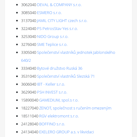
3062040
DEVAL & COMPANY s.r.o.
3085040
ESMERO s.r.o.
3137040
JAMIL CITY LIGHT czech s.r.o.
3224040
PS PetrosStav Yes s.r.o.
3253040
NIDO Group s.r.o.
3276040
SME Teplice s.r.o.
3305040
Společenství vlastníků jednotek Jablonského
640/2
3334040
Bytové družstvo Ruská 36
3531040
Společenství vlastníků Slezská 71
3606040
IBT - Keller s.r.o.
3629040
PSH INVEST s.r.o.
15890040
GAMEDIUM, spol.s r.o.
18227040
ZENOT, společnost s ručením omezeným
18511040
RGV elektromont s.r.o.
24128040
BOFFINO s.r.o.
24134040
EXELERO GROUP a.s. v likvidaci