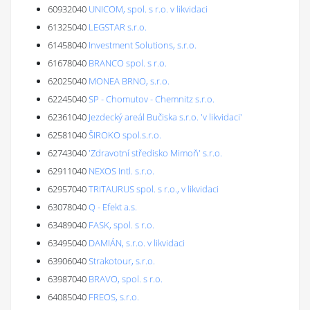
60932040
UNICOM, spol. s r.o. v likvidaci
61325040
LEGSTAR s.r.o.
61458040
Investment Solutions, s.r.o.
61678040
BRANCO spol. s r.o.
62025040
MONEA BRNO, s.r.o.
62245040
SP - Chomutov - Chemnitz s.r.o.
62361040
Jezdecký areál Bučiska s.r.o. 'v likvidaci'
62581040
ŠIROKO spol.s.r.o.
62743040
'Zdravotní středisko Mimoň' s.r.o.
62911040
NEXOS Intl. s.r.o.
62957040
TRITAURUS spol. s r.o., v likvidaci
63078040
Q - Efekt a.s.
63489040
FASK, spol. s r.o.
63495040
DAMIÁN, s.r.o. v likvidaci
63906040
Strakotour, s.r.o.
63987040
BRAVO, spol. s r.o.
64085040
FREOS, s.r.o.