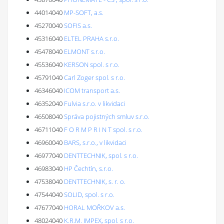
44014040
MP-SOFT, a.s.
45270040
SOFIS a.s.
45316040
ELTEL PRAHA s.r.o.
45478040
ELMONT s.r.o.
45536040
KERSON spol. s r.o.
45791040
Carl Zoger spol. s r.o.
46346040
ICOM transport a.s.
46352040
Fulvia s.r.o. v likvidaci
46508040
Správa pojistných smluv s.r.o.
46711040
F O R M P R I N T spol. s r.o.
46960040
BARS, s.r.o., v likvidaci
46977040
DENTTECHNIK, spol. s r.o.
46983040
HP Čechtín, s.r.o.
47538040
DENTTECHNIK, s. r. o.
47544040
SOLID, spol. s r.o.
47677040
HORAL MOŘKOV a.s.
48024040
K.R.M. IMPEX, spol. s r.o.