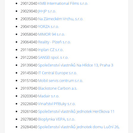
29012040
KMB International Films s.r.o.
29029040
JH+JP s.r.o.
29035040
Na Zámeckém Vrchu, s.r.o.
29041040
YORZA s.r.o.
29058040
MIMOR 94 s.r.o.
29064040
Reality - Plzeň s.r.o.
29116040
Inplan CZ s.r.o.
29122040
SANSEI spol. s r.o.
29139040
Společenství vlastníků Na Hlídce 13, Praha 3
29145040
IT Central Europe s.r.o.
29151040
Mobil servis centrum s.r.o.
29197040
Blackstone Carbon a.s.
29203040
Madair s.r.o.
29226040
Vinařství Přítluky s.r.o.
29261040
Společenství vlastníků jednotek Herčíkova 11
29278040
Bioplynka VEPA, s.r.o.
29284040
Společenství vlastníků jednotek domu Luční 26,