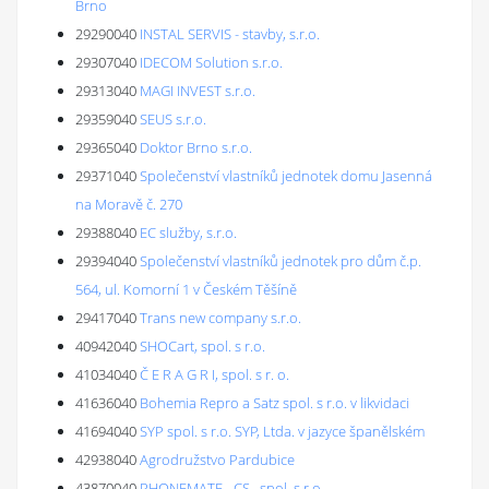
Brno
29290040
INSTAL SERVIS - stavby, s.r.o.
29307040
IDECOM Solution s.r.o.
29313040
MAGI INVEST s.r.o.
29359040
SEUS s.r.o.
29365040
Doktor Brno s.r.o.
29371040
Společenství vlastníků jednotek domu Jasenná
na Moravě č. 270
29388040
EC služby, s.r.o.
29394040
Společenství vlastníků jednotek pro dům č.p.
564, ul. Komorní 1 v Českém Těšíně
29417040
Trans new company s.r.o.
40942040
SHOCart, spol. s r.o.
41034040
Č E R A G R I, spol. s r. o.
41636040
Bohemia Repro a Satz spol. s r.o. v likvidaci
41694040
SYP spol. s r.o. SYP, Ltda. v jazyce španělském
42938040
Agrodružstvo Pardubice
43870040
PHONEMATE - CS , spol. s r.o.