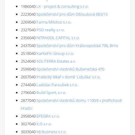
1986040
LK - project & consulting s.r.o.
2223040
Společenství pro dům Oblouková 683/15
2269040
Farma Milotice s.r.o.
2327040
PSO reality s.r.o.
2356040
NITRAGOL CAPITAL s.r.o.
2437040
Společenství pro dům Královopolská 796, Brno
2518040
KarKeFin Group s.r.o.
2524040
SOLITERRA Estates a.s.
2599040
Společenství vlastníků Bubenečská 470
2657040
Praktický lékař v domě 'Liduška' s.r.o.
2744040
Ladislav Paroubek s.r.o.
2796040
Build Sport, s.r.o.
2877040
Společenství vlastníků domu 1100/II v Jindřichově
Hradci
2958040
EPEGRA s.r.o.
3027040
ILIS s.r.o.
3033040
MJ Business s.r.o.