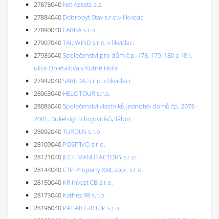
27878040
Net Assets a.s.
27884040
Dobrobyt Stav s.r.o.v likvidaci
27890040
FARBA s.r.o.
27907040
TAILWIND s.r.o. v likvidaci
27936040
Společenství pro dům č.p. 178, 179, 180 a 181,
ulice Opletalova v Kutné Hoře
27942040
SAREDA, s.r.o. v likvidaci
28063040
HELOTOUR s.r.o.
28086040
Společenství vlastníků jednotek domů čp. 2078 -
2081, Dukelských bojovníků, Tábor
28092040
TURDUS s.r.o.
28109040
POSITIVO s.r.o.
28121040
JECH MANUFACTORY s.r.o.
28144040
CTP Property XXII, spol. s r.o.
28150040
KR Invest CB s.r.o.
28173040
Kathes 98 s.r.o.
28196040
PAHAR GROUP s.r.o.