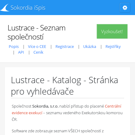
Sokordia iSpis
Lustrace - Seznam
Vyzkoušet!
společností
Popis
Více o CEE
Registrace
Ukázka
Rejstříky
API
Ceník
Lustrace - Katalog - Stránka
pro vyhledávače
Společnost
Sokordia, s.r.o.
nabízí přístup do placené
Centrální
evidence exekucí
– seznamu vedeného Exekutorskou komorou
ČR.
Software zde zobrazuje seznam VŠECH společností z