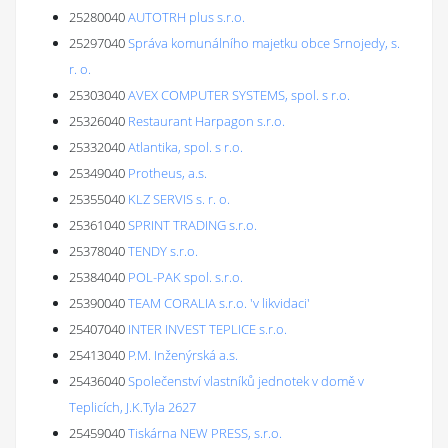
25280040
AUTOTRH plus s.r.o.
25297040
Správa komunálního majetku obce Srnojedy, s.
r. o.
25303040
AVEX COMPUTER SYSTEMS, spol. s r.o.
25326040
Restaurant Harpagon s.r.o.
25332040
Atlantika, spol. s r.o.
25349040
Protheus, a.s.
25355040
KLZ SERVIS s. r. o.
25361040
SPRINT TRADING s.r.o.
25378040
TENDY s.r.o.
25384040
POL-PAK spol. s.r.o.
25390040
TEAM CORALIA s.r.o. 'v likvidaci'
25407040
INTER INVEST TEPLICE s.r.o.
25413040
P.M. Inženýrská a.s.
25436040
Společenství vlastníků jednotek v domě v
Teplicích, J.K.Tyla 2627
25459040
Tiskárna NEW PRESS, s.r.o.