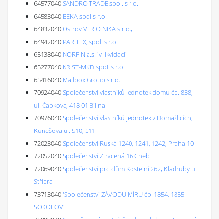
64577040
SANDRO TRADE spol. s r.o.
64583040
BEKA spol.s r.o.
64832040
Ostrov VER O NIKA s.r.o.,
64942040
PARITEX, spol. s r.o.
65138040
NORFIN a.s. 'v likvidaci'
65277040
KRIST-MKD spol. s r.o.
65416040
Mailbox Group s.r.o.
70924040
Společenství vlastníků jednotek domu čp. 838,
ul. Čapkova, 418 01 Bílina
70976040
Společenství vlastníků jednotek v Domažlicích,
Kunešova ul. 510, 511
72023040
Společenství Ruská 1240, 1241, 1242, Praha 10
72052040
Společenství Ztracená 16 Cheb
72069040
Společenství pro dům Kostelní 262, Kladruby u
Stříbra
73713040
'Společenství ZÁVODU MÍRU čp. 1854, 1855
SOKOLOV'