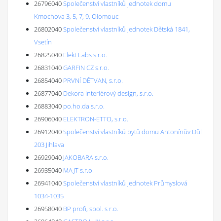
26796040
Společenství vlastníků jednotek domu
Kmochova 3, 5, 7, 9, Olomouc
26802040
Společenství vlastníků jednotek Dětská 1841,
Vsetín
26825040
Elekt Labs s.r.o.
26831040
GARFIN CZ s.r.o.
26854040
PRVNÍ DĚTVAN, s.r.o.
26877040
Dekora interiérový design, s.r.o.
26883040
po.ho.da s.r.o.
26906040
ELEKTRON-ETTO, s.r.o.
26912040
Společenství vlastníků bytů domu Antonínův Důl
203 Jihlava
26929040
JAKOBARA s.r.o.
26935040
MAJT s.r.o.
26941040
Společenství vlastníků jednotek Průmyslová
1034-1035
26958040
BP profi, spol. s r.o.