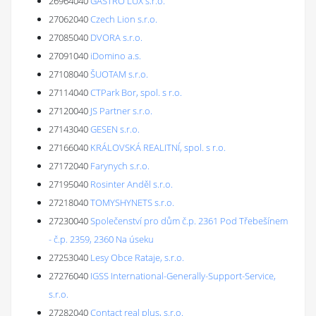
26964040
GASTRO LUX s.r.o.
27062040
Czech Lion s.r.o.
27085040
DVORA s.r.o.
27091040
iDomino a.s.
27108040
ŠUOTAM s.r.o.
27114040
CTPark Bor, spol. s r.o.
27120040
JS Partner s.r.o.
27143040
GESEN s.r.o.
27166040
KRÁLOVSKÁ REALITNÍ, spol. s r.o.
27172040
Farynych s.r.o.
27195040
Rosinter Anděl s.r.o.
27218040
TOMYSHYNETS s.r.o.
27230040
Společenství pro dům č.p. 2361 Pod Třebešínem
- č.p. 2359, 2360 Na úseku
27253040
Lesy Obce Rataje, s.r.o.
27276040
IGSS International-Generally-Support-Service,
s.r.o.
27282040
Contact real plus, s.r.o.