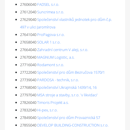
27606040
FADSEL s.r.o.
27612040
Suncrimea s.r.o.
27629040
Společenství vlastníků jednotek pro dům č.p.
497 v ulici Jaromírova
27641040
ProPagova s.r.o.
27658040
SOLAR 1 s.r.o.
27664040
Zahradní centrum V aleji, s.r.o.
27670040
MAGNUM Logistic, a.s.
27716040
Rodamont s.r.o.
27722040
Společenství pro dům Bezručova 1570/1
27739040
PARDOSA - technik, s.r.o.
27768040
Společenství Ukrajinská 1439/14, 16
27797040
MSA stroje a stavby, s.r.o. 'v likvidaci'
27826040
Timoris Projekt a.s.
27832040
Hi-pex, s.r.o.
27849040
Společenství pro dům Provaznická 57
27855040
DEVELOP BUILDING-CONSTRUCTION s.r.o.