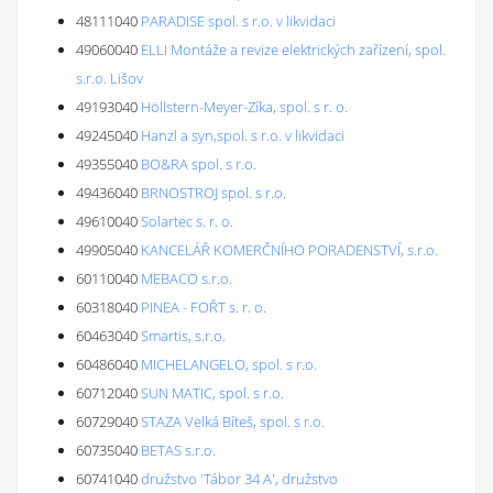
48111040
PARADISE spol. s r.o. v likvidaci
49060040
ELLI Montáže a revize elektrických zařízení, spol.
s.r.o. Lišov
49193040
Höllstern-Meyer-Zíka, spol. s r. o.
49245040
Hanzl a syn,spol. s r.o. v likvidaci
49355040
BO&RA spol. s r.o.
49436040
BRNOSTROJ spol. s r.o.
49610040
Solartec s. r. o.
49905040
KANCELÁŘ KOMERČNÍHO PORADENSTVÍ, s.r.o.
60110040
MEBACO s.r.o.
60318040
PINEA - FOŘT s. r. o.
60463040
Smartis, s.r.o.
60486040
MICHELANGELO, spol. s r.o.
60712040
SUN MATIC, spol. s r.o.
60729040
STAZA Velká Bíteš, spol. s r.o.
60735040
BETAS s.r.o.
60741040
družstvo 'Tábor 34 A', družstvo