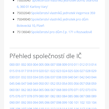
75003040
'Společenství vlastníků jednotek domu Svahová
6, 360 01 Karlovy Vary'
75032040
Společenství vlastníků jednotek Vejprnice 359
75049040
Společenství vlastníků jednotek pro dům
Bolevecká 10, Plzeň
75136040
Společenství pro dům č.p. 171 v Rozvadově
Přehled společností dle IČ
000
001
002
003
004
005
006
007
008
009
010
011
012
013
014
015
016
017
018
019
020
021
022
023
024
025
026
027
028
029
030
031
032
033
034
035
036
037
038
039
040
041
042
043
044
045
046
047
048
049
050
051
052
053
054
055
056
057
058
059
060
061
062
063
064
065
066
067
068
069
070
071
072
073
074
075
076
077
078
079
080
081
082
083
084
085
086
087
088
089
090
091
092
093
094
095
096
097
098
099
100
101
102
103
104
105
106
107
108
109
110
111
112
113
114
115
116
117
118
119