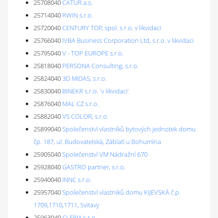
25708040
CATUR a.s.
25714040
RWIN s.r.o.
25720040
CENTURY TOP, spol. s r.o. v likvidaci
25766040
IVBA Business Corporation Ltd, s.r.o. v likvidaci
25795040
V - TOP EUROPE s.r.o.
25818040
PERSONA Consulting, s.r.o.
25824040
3D MIDAS, s.r.o.
25830040
BINEKR s.r.o. 'v likvidaci'
25876040
MAL CZ s.r.o.
25882040
VS COLOR, s.r.o.
25899040
Společenství vlastníků bytových jednotek domu
čp. 187, ul. Budovatelská, Záblatí u Bohumína
25905040
Společenství VM Nádražní 670
25928040
GASTRO partner, s.r.o.
25940040
INNC s.r.o.
25957040
Společenství vlastníků domu KIJEVSKÁ č.p.
1709,1710,1711, Svitavy
25963040
CLERIX s.r.o.