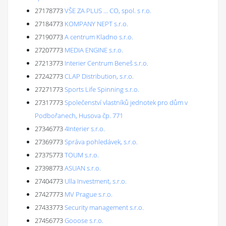
27178773
VŠE ZA PLUS ... CO, spol. s r.o.
27184773
KOMPANY NEPT s.r.o.
27190773
A centrum Kladno s.r.o.
27207773
MEDIA ENGINE s.r.o.
27213773
Interier Centrum Beneš s.r.o.
27242773
CLAP Distribution, s.r.o.
27271773
Sports Life Spinning s.r.o.
27317773
Společenství vlastníků jednotek pro dům v
Podbořanech, Husova čp. 771
27346773
4Interier s.r.o.
27369773
Správa pohledávek, s.r.o.
27375773
TOUM s.r.o.
27398773
ASUAN s.r.o.
27404773
Ulla Investment, s.r.o.
27427773
MV Prague s.r.o.
27433773
Security management s.r.o.
27456773
Gooose s.r.o.