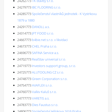
24262773
TK-stavby s.r.o.
24279773
IBC FLOORING s.r.o.
24285773
Společenství vlastníků jednotek - K Vystrkovu
1879 a 1880
24291773
DANOLI, a.s.
24314773
JPT FOOD s.r.o.
24667773
b4bie.net s.r.o. v likvidaci
24673773
CHEL Praha s.r.o.
24696773
SAFINA Service a.s.
24702773
RealStav universal s.r.o.
24719773
Investors support group, s.r.o.
24725773
ALUTOOLING CZ s.r.o.
24748773
Green Corporation s.r.o.
24754773
AVAFLEX s.r.o.
24760773
Valkiv Kaluš s.r.o.
24777773
VARETIS a.s.
24783773
Dies Faustus s.r.o.
24806773
Společenství Jelínkova 1616 Praha