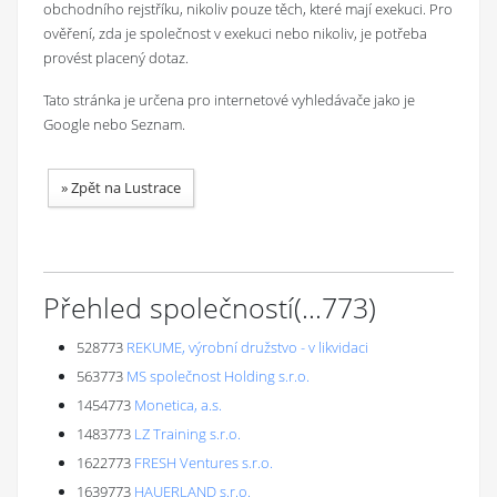
obchodního rejstříku, nikoliv pouze těch, které mají exekuci. Pro
ověření, zda je společnost v exekuci nebo nikoliv, je potřeba
provést placený dotaz.
Tato stránka je určena pro internetové vyhledávače jako je
Google nebo Seznam.
»
Zpět na Lustrace
Přehled společností
(...
773
)
528773
REKUME, výrobní družstvo - v likvidaci
563773
MS společnost Holding s.r.o.
1454773
Monetica, a.s.
1483773
LZ Training s.r.o.
1622773
FRESH Ventures s.r.o.
1639773
HAUERLAND s.r.o.