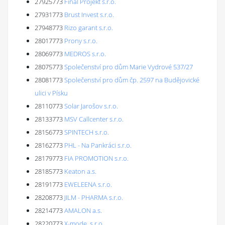
27925773
Final Projekt s.r.o.
27931773
Brust Invest s.r.o.
27948773
Rizo garant s.r.o.
28017773
Prony s.r.o.
28069773
MEDROS s.r.o.
28075773
Společenství pro dům Marie Vydrové 537/27
28081773
Společenství pro dům čp. 2597 na Budějovické
ulici v Písku
28110773
Solar Jarošov s.r.o.
28133773
MSV Callcenter s.r.o.
28156773
SPINTECH s.r.o.
28162773
PHL - Na Pankráci s.r.o.
28179773
FIA PROMOTION s.r.o.
28185773
Keaton a.s.
28191773
EWELEENA s.r.o.
28208773
JILM - PHARMA s.r.o.
28214773
AMALON a.s.
28220773
X-mode, s.r.o.