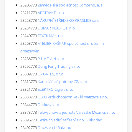
25205773
Zemědělská společnost Komorno, a. s.
25211773
ABSTRAKT s.r.o.
25228773
NÁKUPNÍ STŘEDISKO KRASLICE s.r.o.
25234773
DUMAR KLASIK, s. r. o.
25240773
TEXTILMA s.r.o.
25263773
ATELIER KAŠPAR společnost s ručením
omezeným
25286773
P L A T A N s.r.o.
25292773
Dong Fang Trading s.r.o.
25309773
C - GATES, s.r.o.
25315773
Kancelářské potřeby CZ, s.r.o.
25321773
ELEKTRO Cígler, s.r.o.
25338773
ELPO vzduchotechnika - klimatizace s.r.o.
25344773
Dorkus, s.r.o.
25373773
Tělovýchovná jednota Valašské Meziříčí, s.r.o.
25396773
Česká chladící zařízení s.r.o. 'v likvidaci'
25402773
Družstvo U Balvanu