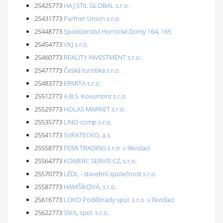
25425773
HAJ STIL GLOBAL s.r.o.
25431773
Partner Union s.r.o.
25448773
Společenství Hornické Domy 164, 165
25454773
VKJ s.r.o.
25460773
REALITY INVESTMENT s.r.o.
25477773
Česká turistika s.r.o.
25483773
ERMITA s.r.o.
25512773
A.B.S. Kovomont s.r.o.
25529773
HOLAS MARKET s.r.o.
25535773
LINO-comp s.r.o.
25541773
SVRATECKO, a.s.
25558773
PEMI TRADING s.r.o. v likvidaci
25564773
KOMERC SERVIS CZ, s.r.o.
25570773
LÉDL - stavební společnost s.r.o.
25587773
HAMŠÍKOVÁ, s.r.o.
25616773
LOKO Poděbrady spol. s r.o. v likvidaci
25622773
SIVA, spol. s.r.o.