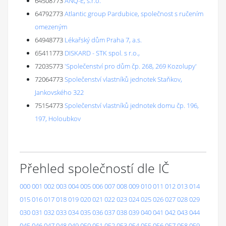
64508773
ANQ-E, s.r.o.
64792773
Atlantic group Pardubice, společnost s ručením
omezeným
64948773
Lékařský dům Praha 7, a.s.
65411773
DISKARD - STK spol. s r.o.,
72035773
'Společenství pro dům čp. 268, 269 Kozolupy'
72064773
Společenství vlastníků jednotek Staňkov,
Jankovského 322
75154773
Společenství vlastníků jednotek domu čp. 196,
197, Holoubkov
Přehled společností dle IČ
000
001
002
003
004
005
006
007
008
009
010
011
012
013
014
015
016
017
018
019
020
021
022
023
024
025
026
027
028
029
030
031
032
033
034
035
036
037
038
039
040
041
042
043
044
045
046
047
048
049
050
051
052
053
054
055
056
057
058
059