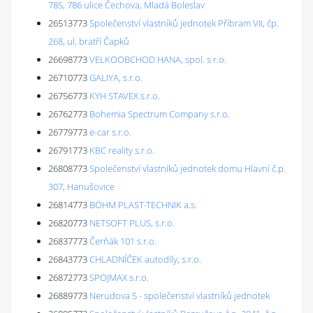
785, 786 ulice Čechova, Mladá Boleslav
26513773
Společenství vlastníků jednotek Příbram VII, čp.
268, ul. bratří Čapků
26698773
VELKOOBCHOD HANA, spol. s r.o.
26710773
GALIYA, s.r.o.
26756773
KYH STAVEX s.r.o.
26762773
Bohemia Spectrum Company s.r.o.
26779773
e-car s.r.o.
26791773
KBC reality s.r.o.
26808773
Společenství vlastníků jednotek domu Hlavní č.p.
307, Hanušovice
26814773
BÖHM PLAST-TECHNIK a.s.
26820773
NETSOFT PLUS, s.r.o.
26837773
Čerňák 101 s.r.o.
26843773
CHLADNÍČEK autodíly, s.r.o.
26872773
SPOJMAX s.r.o.
26889773
Nerudova 5 - společenství vlastníků jednotek