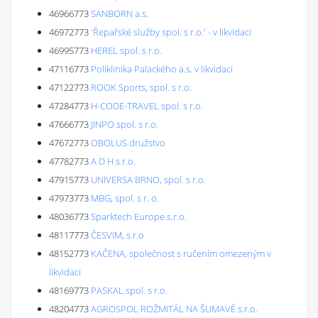
46966773
SANBORN a.s.
46972773
'Řepařské služby spol. s r.o.' - v likvidaci
46995773
HEREL spol. s r.o.
47116773
Poliklinika Palackého a.s. v likvidaci
47122773
ROOK Sports, spol. s r.o.
47284773
H-CODE-TRAVEL spol. s r.o.
47666773
JINPO spol. s r.o.
47672773
OBOLUS družstvo
47782773
A D H s.r.o.
47915773
UNIVERSA BRNO, spol. s r.o.
47973773
MBG, spol. s r. o.
48036773
Sparktech Europe s.r.o.
48117773
ČESVIM, s.r.o
48152773
KAČENA, společnost s ručením omezeným v
likvidaci
48169773
PASKAL spol. s r.o.
48204773
AGROSPOL ROŽMITÁL NA ŠUMAVĚ s.r.o.