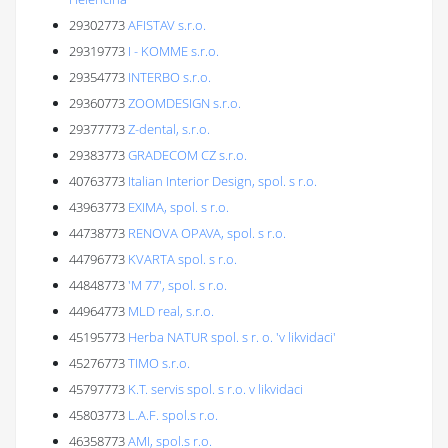
29302773
AFISTAV s.r.o.
29319773
I - KOMME s.r.o.
29354773
INTERBO s.r.o.
29360773
ZOOMDESIGN s.r.o.
29377773
Z-dental, s.r.o.
29383773
GRADECOM CZ s.r.o.
40763773
Italian Interior Design, spol. s r.o.
43963773
EXIMA, spol. s r.o.
44738773
RENOVA OPAVA, spol. s r.o.
44796773
KVARTA spol. s r.o.
44848773
'M 77', spol. s r.o.
44964773
MLD real, s.r.o.
45195773
Herba NATUR spol. s r. o. 'v likvidaci'
45276773
TIMO s.r.o.
45797773
K.T. servis spol. s r.o. v likvidaci
45803773
L.A.F. spol.s r.o.
46358773
AMI, spol.s r.o.