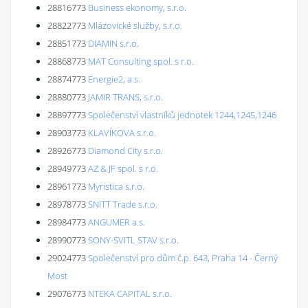
28816773
Business ekonomy, s.r.o.
28822773
Mlázovické služby, s.r.o.
28851773
DIAMIN s.r.o.
28868773
MAT Consulting spol. s r.o.
28874773
Energie2, a.s.
28880773
JAMIR TRANS, s.r.o.
28897773
Společenství vlastníků jednotek 1244,1245,1246
28903773
KLAVÍKOVA s.r.o.
28926773
Diamond City s.r.o.
28949773
AZ & JF spol. s r.o.
28961773
Myristica s.r.o.
28978773
SNITT Trade s.r.o.
28984773
ANGUMER a.s.
28990773
SONY-SVITL STAV s.r.o.
29024773
Společenství pro dům č.p. 643, Praha 14 - Černý
Most
29076773
NTEKA CAPITAL s.r.o.