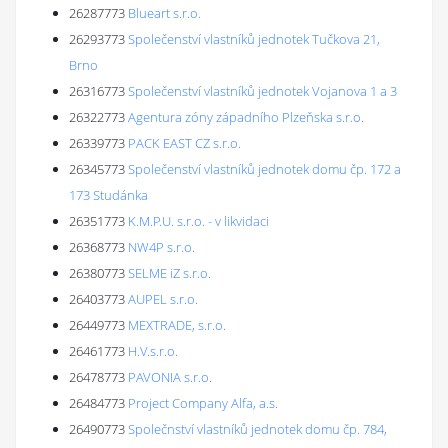
26287773
Blueart s.r.o.
26293773
Společenství vlastníků jednotek Tučkova 21,
Brno
26316773
Společenství vlastníků jednotek Vojanova 1 a 3
26322773
Agentura zóny západního Plzeňska s.r.o.
26339773
PACK EAST CZ s.r.o.
26345773
Společenství vlastníků jednotek domu čp. 172 a
173 Studánka
26351773
K.M.P.U. s.r.o. - v likvidaci
26368773
NW4P s.r.o.
26380773
SELME iZ s.r.o.
26403773
AUPEL s.r.o.
26449773
MEXTRADE, s.r.o.
26461773
H.V.s.r.o.
26478773
PAVONIA s.r.o.
26484773
Project Company Alfa, a.s.
26490773
Společnství vlastníků jednotek domu čp. 784,