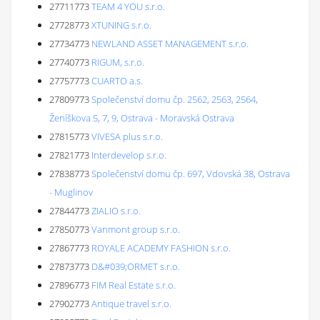
27711773
TEAM 4 YOU s.r.o.
27728773
XTUNING s.r.o.
27734773
NEWLAND ASSET MANAGEMENT s.r.o.
27740773
RIGUM, s.r.o.
27757773
CUARTO a.s.
27809773
Společenství domu čp. 2562, 2563, 2564,
Ženíškova 5, 7, 9, Ostrava - Moravská Ostrava
27815773
VIVESA plus s.r.o.
27821773
Interdevelop s.r.o.
27838773
Společenství domu čp. 697, Vdovská 38, Ostrava
- Muglinov
27844773
ZIALIO s.r.o.
27850773
Vanmont group s.r.o.
27867773
ROYALE ACADEMY FASHION s.r.o.
27873773
D&#039;ORMET s.r.o.
27896773
FIM Real Estate s.r.o.
27902773
Antique travel s.r.o.