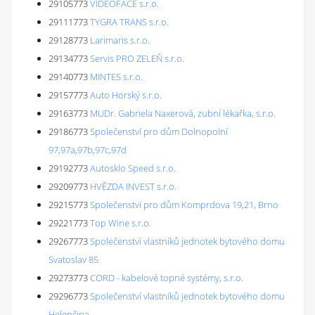
29105773
VIDEOFACE s.r.o.
29111773
TYGRA TRANS s.r.o.
29128773
Larimaris s.r.o.
29134773
Servis PRO ZELEŇ s.r.o.
29140773
MINTES s.r.o.
29157773
Auto Horský s.r.o.
29163773
MUDr. Gabriela Naxerová, zubní lékařka, s.r.o.
29186773
Společenství pro dům Dolnopolní
97,97a,97b,97c,97d
29192773
Autosklo Speed s.r.o.
29209773
HVĚZDA INVEST s.r.o.
29215773
Společenství pro dům Komprdova 19,21, Brno
29221773
Top Wine s.r.o.
29267773
Společenství vlastníků jednotek bytového domu
Svatoslav 85
29273773
CORD - kabelové topné systémy, s.r.o.
29296773
Společenství vlastníků jednotek bytového domu
Helenčina