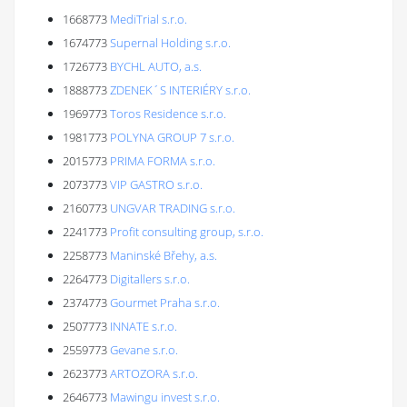
1668773
MediTrial s.r.o.
1674773
Supernal Holding s.r.o.
1726773
BYCHL AUTO, a.s.
1888773
ZDENEK´S INTERIÉRY s.r.o.
1969773
Toros Residence s.r.o.
1981773
POLYNA GROUP 7 s.r.o.
2015773
PRIMA FORMA s.r.o.
2073773
VIP GASTRO s.r.o.
2160773
UNGVAR TRADING s.r.o.
2241773
Profit consulting group, s.r.o.
2258773
Maninské Břehy, a.s.
2264773
Digitallers s.r.o.
2374773
Gourmet Praha s.r.o.
2507773
INNATE s.r.o.
2559773
Gevane s.r.o.
2623773
ARTOZORA s.r.o.
2646773
Mawingu invest s.r.o.