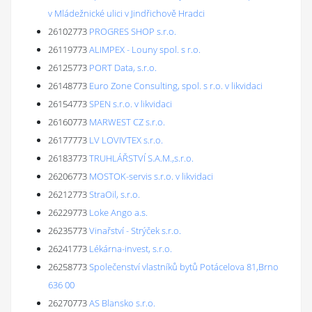
v Mládežnické ulici v Jindřichově Hradci
26102773
PROGRES SHOP s.r.o.
26119773
ALIMPEX - Louny spol. s r.o.
26125773
PORT Data, s.r.o.
26148773
Euro Zone Consulting, spol. s r.o. v likvidaci
26154773
SPEN s.r.o. v likvidaci
26160773
MARWEST CZ s.r.o.
26177773
LV LOVIVTEX s.r.o.
26183773
TRUHLÁŘSTVÍ S.A.M.,s.r.o.
26206773
MOSTOK-servis s.r.o. v likvidaci
26212773
StraOil, s.r.o.
26229773
Loke Ango a.s.
26235773
Vinařství - Strýček s.r.o.
26241773
Lékárna-invest, s.r.o.
26258773
Společenství vlastníků bytů Potácelova 81,Brno
636 00
26270773
AS Blansko s.r.o.