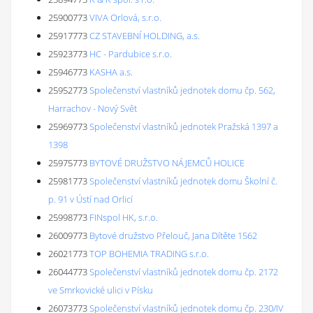
25900773
VIVA Orlová, s.r.o.
25917773
CZ STAVEBNÍ HOLDING, a.s.
25923773
HC - Pardubice s.r.o.
25946773
KASHA a.s.
25952773
Společenství vlastníků jednotek domu čp. 562,
Harrachov - Nový Svět
25969773
Společenství vlastníků jednotek Pražská 1397 a
1398
25975773
BYTOVÉ DRUŽSTVO NÁJEMCŮ HOLICE
25981773
Společenství vlastníků jednotek domu Školní č.
p. 91 v Ústí nad Orlicí
25998773
FINspol HK, s.r.o.
26009773
Bytové družstvo Přelouč, Jana Dítěte 1562
26021773
TOP BOHEMIA TRADING s.r.o.
26044773
Společenství vlastníků jednotek domu čp. 2172
ve Smrkovické ulici v Písku
26073773
Společenství vlastníků jednotek domu čp. 230/IV