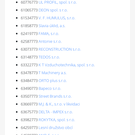
60776773
UL PROFIL, spol. s r.o.
61065773
DEON spol. s r.o.
61534773
V. F. HUMULUS, s.r.o.
61858773
Slavia úklid, a.s.
62419773
FAMA, s.r.o.
62587773
Antonie s.r.o.
63073773
RECONSTRUCTION s.r.o.
63148773
TEDOS s.r.o.
63322773
K T Vzduchotechnika, spol. s r.o.
63478773
T Machinery a.s.
63484773
ORTO plus s.r.o.
63490773
Bapeco s.r.o.
63507773
Street Brands s.r.o.
63669773
M.J. & K., s.r.o. v likvidaci
63675773
DELTA - IMPEX s.r.o.
63982773
ROKYTKA, spol. s r.o.
64259773
Lesní družstvo obcí