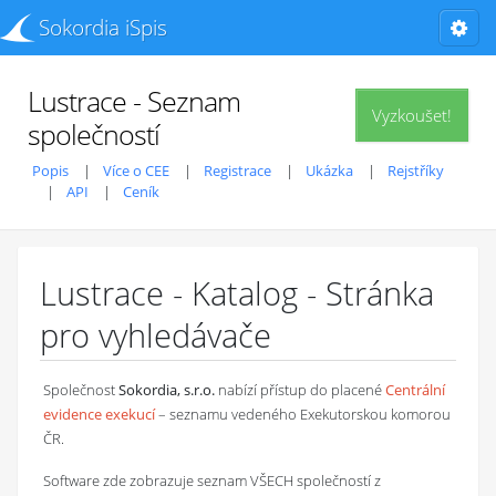
Sokordia iSpis
Lustrace - Seznam
Vyzkoušet!
společností
Popis
Více o CEE
Registrace
Ukázka
Rejstříky
API
Ceník
Lustrace - Katalog - Stránka
pro vyhledávače
Společnost
Sokordia, s.r.o.
nabízí přístup do placené
Centrální
evidence exekucí
– seznamu vedeného Exekutorskou komorou
ČR.
Software zde zobrazuje seznam VŠECH společností z