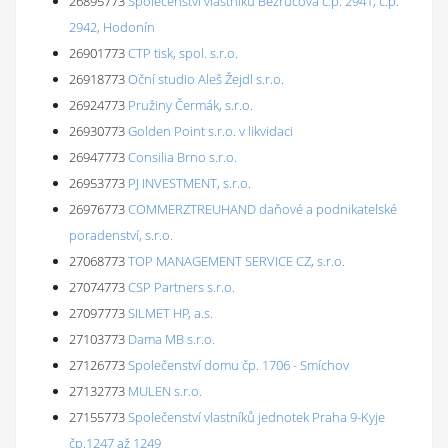
26895773
Společenství vlastníků Bezručova č.p. 2941, č.p.
2942, Hodonín
26901773
CTP tisk, spol. s.r.o.
26918773
Oční studio Aleš Žejdl s.r.o.
26924773
Pružiny Čermák, s.r.o.
26930773
Golden Point s.r.o. v likvidaci
26947773
Consilia Brno s.r.o.
26953773
PJ INVESTMENT, s.r.o.
26976773
COMMERZTREUHAND daňové a podnikatelské
poradenství, s.r.o.
27068773
TOP MANAGEMENT SERVICE CZ, s.r.o.
27074773
CSP Partners s.r.o.
27097773
SILMET HP, a.s.
27103773
Dama MB s.r.o.
27126773
Společenství domu čp. 1706 - Smíchov
27132773
MULEN s.r.o.
27155773
Společenství vlastníků jednotek Praha 9-Kyje
čp.1247 až 1249