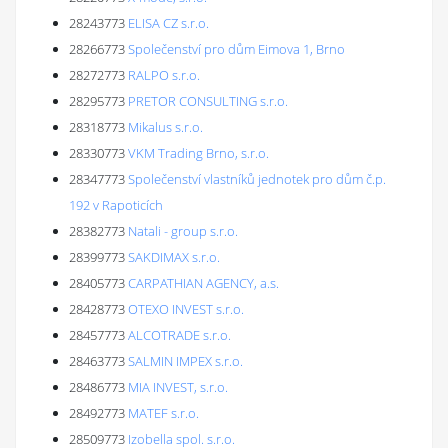
28243773
ELISA CZ s.r.o.
28266773
Společenství pro dům Eimova 1, Brno
28272773
RALPO s.r.o.
28295773
PRETOR CONSULTING s.r.o.
28318773
Mikalus s.r.o.
28330773
VKM Trading Brno, s.r.o.
28347773
Společenství vlastníků jednotek pro dům č.p.
192 v Rapoticích
28382773
Natali - group s.r.o.
28399773
SAKDIMAX s.r.o.
28405773
CARPATHIAN AGENCY, a.s.
28428773
OTEXO INVEST s.r.o.
28457773
ALCOTRADE s.r.o.
28463773
SALMIN IMPEX s.r.o.
28486773
MIA INVEST, s.r.o.
28492773
MATEF s.r.o.
28509773
Izobella spol. s.r.o.