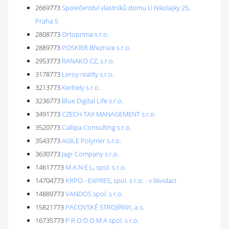
2669773
Společenství vlastníků domu U Nikolajky 25,
Praha 5
2808773
Ortoprima s.r.o.
2889773
POSKIER Březnice s.r.o.
2953773
RANAKO CZ, s.r.o.
3178773
Leroy reality s.r.o.
3213773
Kerbely s.r.o.
3236773
Blue Digital Life s.r.o.
3491773
CZECH TAX MANAGEMENT s.r.o.
3520773
Callipa Consulting s.r.o.
3543773
AGILE Polymer s.r.o.
3630773
Jagr Company s.r.o.
14617773
M A N E L, spol. s r.o.
14704773
KRPO - EXPRES, spol. s r.o. - v likvidaci
14889773
VANDOS spol. s r.o.
15821773
PACOVSKÉ STROJÍRNY, a.s.
16735773
P R O D O M A spol. s r.o.