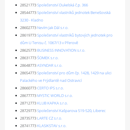
28521773
Společenství Dukelská č.p. 366
28544773
Společenství vlastníků jednotek Benešovská
3230 - Kladno
28602773
Nevím Jak Dál s.r.o.
28619773
Společenství vlastníků bytových jednotek pro
dům U Tenisu č. 1067/13 v Přerově
28625773
BUSINESS INNOVATION s.r.o.
28631773
ŠOMEK s.r.o.
28648773
ASYNDAR s.r.o.
28654773
Společenství pro dům čp. 1428, 1429 na ulici
Palackého ve Frýdlantě nad Ostravicí
28660773
CERTO IPS s.r.o.
28677773
MYSTIC WORLD s.r.o.
28712773
KLUB KAPKA s.r.o.
28729773
Společenství Kašparova 519-520, Liberec
28735773
LARTE CZ s.r.o.
28741773
KLASIKSTAV s.r.o.