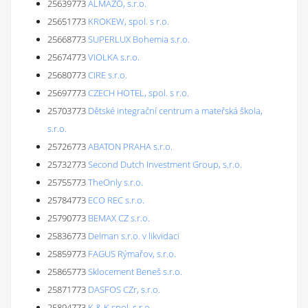
25639773
ALMAZO, s.r.o.
25651773
KROKEW, spol. s r.o.
25668773
SUPERLUX Bohemia s.r.o.
25674773
VIOLKA s.r.o.
25680773
CIRE s.r.o.
25697773
CZECH HOTEL, spol. s r.o.
25703773
Dětské integrační centrum a mateřská škola,
s.r.o.
25726773
ABATON PRAHA s.r.o.
25732773
Second Dutch Investment Group, s.r.o.
25755773
TheOnly s.r.o.
25784773
ECO REC s.r.o.
25790773
BEMAX CZ s.r.o.
25836773
Delman s.r.o. v likvidaci
25859773
FAGUS Rýmařov, s.r.o.
25865773
Sklocement Beneš s.r.o.
25871773
DASFOS CZr, s.r.o.
25894773
K & K spol. s r.o.