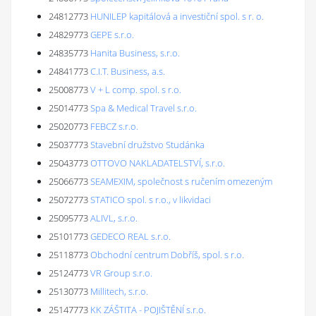
24812773
HUNILEP kapitálová a investiční spol. s r. o.
24829773
GEPE s.r.o.
24835773
Hanita Business, s.r.o.
24841773
C.I.T. Business, a.s.
25008773
V + L comp. spol. s r.o.
25014773
Spa & Medical Travel s.r.o.
25020773
FEBCZ s.r.o.
25037773
Stavební družstvo Studánka
25043773
OTTOVO NAKLADATELSTVÍ, s.r.o.
25066773
SEAMEXIM, společnost s ručením omezeným
25072773
STATICO spol. s r.o., v likvidaci
25095773
ALIVL, s.r.o.
25101773
GEDECO REAL s.r.o.
25118773
Obchodní centrum Dobříš, spol. s r.o.
25124773
VR Group s.r.o.
25130773
Millitech, s.r.o.
25147773
KK ZÁŠTITA - POJIŠTĚNÍ s.r.o.