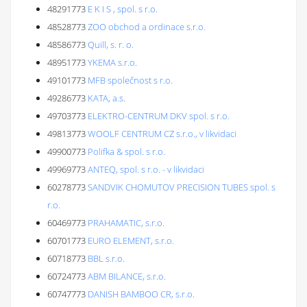
48291773
E K I S , spol. s r.o.
48528773
ZOO obchod a ordinace s.r.o.
48586773
Quill, s. r. o.
48951773
YKEMA s.r.o.
49101773
MFB společnost s r.o.
49286773
KATA, a.s.
49703773
ELEKTRO-CENTRUM DKV spol. s r.o.
49813773
WOOLF CENTRUM CZ s.r.o., v likvidaci
49900773
Polifka & spol. s r.o.
49969773
ANTEQ, spol. s r.o. - v likvidaci
60278773
SANDVIK CHOMUTOV PRECISION TUBES spol. s
r.o.
60469773
PRAHAMATIC, s.r.o.
60701773
EURO ELEMENT, s.r.o.
60718773
BBL s.r.o.
60724773
ABM BILANCE, s.r.o.
60747773
DANISH BAMBOO CR, s.r.o.