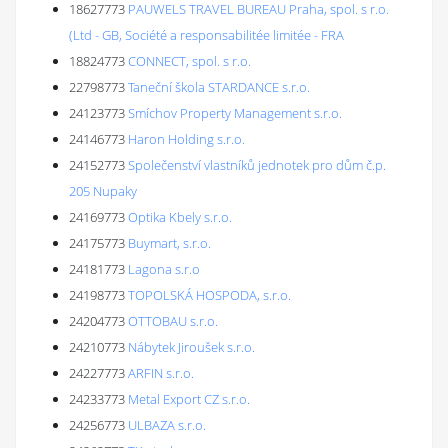
18627773
PAUWELS TRAVEL BUREAU Praha, spol. s r.o.
(Ltd - GB, Société a responsabilitée limitée - FRA
18824773
CONNECT, spol. s r.o.
22798773
Taneční škola STARDANCE s.r.o.
24123773
Smíchov Property Management s.r.o.
24146773
Haron Holding s.r.o.
24152773
Společenství vlastníků jednotek pro dům č.p.
205 Nupaky
24169773
Optika Kbely s.r.o.
24175773
Buymart, s.r.o.
24181773
Lagona s.r.o
24198773
TOPOLSKÁ HOSPODA, s.r.o.
24204773
OTTOBAU s.r.o.
24210773
Nábytek Jiroušek s.r.o.
24227773
ARFIN s.r.o.
24233773
Metal Export CZ s.r.o.
24256773
ULBAZA s.r.o.