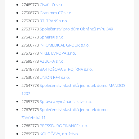
27485773
Císař LO s.r.o.
27508773
Granimex CZ s.r.o.
27520773
RTJ TRANS s.r.o.
27537773
Společenství pro dům Obránců míru 349
27543773
SphereX s.r.o.
27566773
INFOMEDICAL GROUP, s.r.o.
27572773
NIKEL EVROPA s.r.o.
27595773
AZUCHA s.r.o.
27618773
BARTOŠOVA STROJÍRNA s.r.o.
27630773
UNION R+R s.r.o.
27647773
Společenství vlastníků jednotek domu MANDOS
1207
27653773
Správa a vymáhání aktiv s.r.o.
27676773
Společenství vlastníků jednotek domu
Záhřebská 11
27682773
PRESSBURG FINANCE s.r.o.
27699773
KOLOČAVA, družstvo