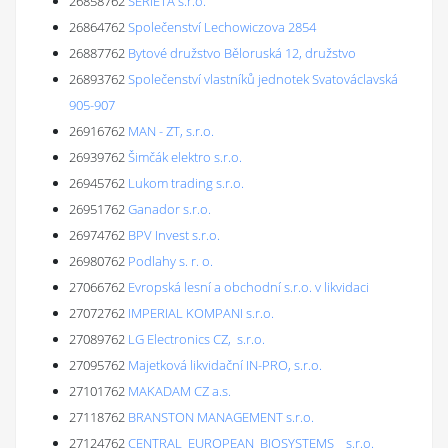
26858762
SERIETA s.r.o.
26864762
Společenství Lechowiczova 2854
26887762
Bytové družstvo Běloruská 12, družstvo
26893762
Společenství vlastníků jednotek Svatováclavská
905-907
26916762
MAN - ZT, s.r.o.
26939762
Šimčák elektro s.r.o.
26945762
Lukom trading s.r.o.
26951762
Ganador s.r.o.
26974762
BPV Invest s.r.o.
26980762
Podlahy s. r. o.
27066762
Evropská lesní a obchodní s.r.o. v likvidaci
27072762
IMPERIAL KOMPANI s.r.o.
27089762
LG Electronics CZ, s.r.o.
27095762
Majetková likvidační IN-PRO, s.r.o.
27101762
MAKADAM CZ a.s.
27118762
BRANSTON MANAGEMENT s.r.o.
27124762
CENTRAL EUROPEAN BIOSYSTEMS s.r.o.