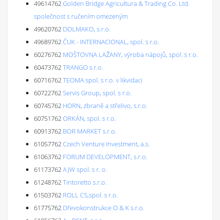
49614762
Golden Bridge Agricultura & Trading Co. Ltd.
společnost s ručením omezeným
49620762
DOLMAKO, s.r.o.
49689762
ČUK - INTERNACIONAL, spol. s r.o.
60276762
MOŠTOVNA LAŽANY, výroba nápojů, spol. s r.o.
60473762
TRANGO s.r.o.
60716762
TEOMA spol. s r.o. v likvidaci
60722762
Servis Group, spol. s r.o.
60745762
HORN, zbraně a střelivo, s.r.o.
60751762
ORKÁN, spol. s r.o.
60913762
BOR MARKET s.r.o.
61057762
Czech Venture Investment, a.s.
61063762
FORUM DEVELOPMENT, s.r.o.
61173762
AJW spol. s r. o.
61248762
Tintoretto s.r.o.
61503762
ROLL CS,spol. s r.o.
61775762
Dřevokonstrukce O & K s.r.o.