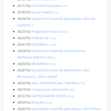
28177762
DISTANTA Company s.r.o.
28183762
Soccer Reality s.r.o.
28206762
Společenství vlastníků jednotek pro dům Na
Usedlosti 2
28229762
PragoNord Praha.cz s.r.o.
28235762
HANHOUSE s.r.o.
28241762
CRESSWELL s.r.o.
28258762
Společenství vlastníků jednotek domu
Záhřebská 876/29, Praha 2
28264762
BROMIMED s.r.o.
28287762
Společenství vlastníků jednotek pro dům
Březinova č.p. 3633 v Jihlavě
28293762
ARAL INTERNATIONAL TRADING s.r.o.
28316762
Trampotová účetní servis s.r.o.
28322762
ANTIKOS GREEK FOODS, s.r.o.
28339762
EVOLAN, s.r.o.
28345762
Společenství vlastníků jednotek pro dům Přibice