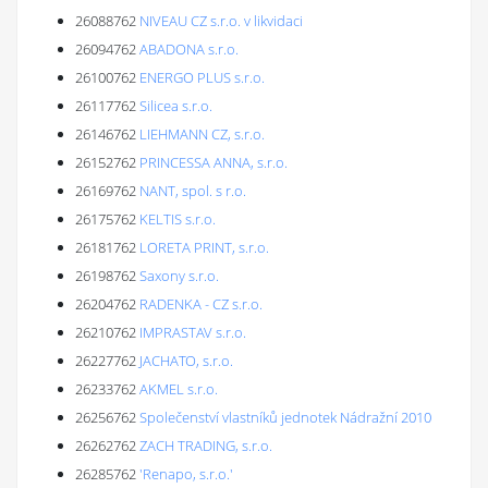
26088762
NIVEAU CZ s.r.o. v likvidaci
26094762
ABADONA s.r.o.
26100762
ENERGO PLUS s.r.o.
26117762
Silicea s.r.o.
26146762
LIEHMANN CZ, s.r.o.
26152762
PRINCESSA ANNA, s.r.o.
26169762
NANT, spol. s r.o.
26175762
KELTIS s.r.o.
26181762
LORETA PRINT, s.r.o.
26198762
Saxony s.r.o.
26204762
RADENKA - CZ s.r.o.
26210762
IMPRASTAV s.r.o.
26227762
JACHATO, s.r.o.
26233762
AKMEL s.r.o.
26256762
Společenství vlastníků jednotek Nádražní 2010
26262762
ZACH TRADING, s.r.o.
26285762
'Renapo, s.r.o.'