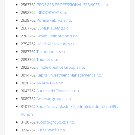
2563762
GEORGER PROFESSIONAL SERVICES s.r.o.
2592762
INDOORWAY s.r.o.
2638762
Pivnice Fabrika s.r.o.
2667762
JESMEK TEAM s.r.o.
2702762
Urban Distribution s.r.o.
2754762
HAUKKA stavební s.r.o.
2887762
Technopolis s.r.o.
2893762
Thionet s.r.o.
2922762
Simple Creative Group s.r.o.
3014762
Kapital Investment Management s.r.o.
3020762
ANADA HS s.r.o.
3043762
Success IN Finance, s.r.o.
3089762
Antikvar-group s.r.o.
3101762
Společenství vlastníků jednotek v domě č.p.35 ,
Pohoří
3130762
evopro-group.cz s.r.o.
3234762
U nás levně s.r.o.