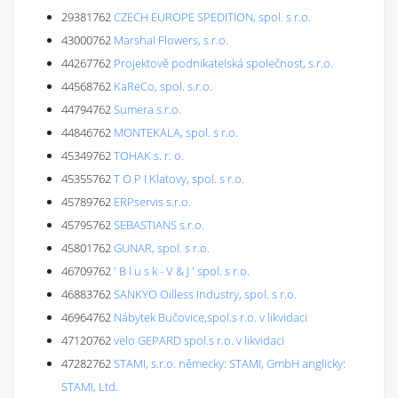
29381762
CZECH EUROPE SPEDITION, spol. s r.o.
43000762
Marshal Flowers, s.r.o.
44267762
Projektově podnikatelská společnost, s.r.o.
44568762
KaReCo, spol. s.r.o.
44794762
Sumera s.r.o.
44846762
MONTEKALA, spol. s r.o.
45349762
TOHAK s. r. o.
45355762
T O P I Klatovy, spol. s r.o.
45789762
ERPservis s.r.o.
45795762
SEBASTIANS s.r.o.
45801762
GUNAR, spol. s r.o.
46709762
' B l u s k - V & J ' spol. s r.o.
46883762
SANKYO Oilless Industry, spol. s r.o.
46964762
Nábytek Bučovice,spol.s r.o. v likvidaci
47120762
velo GEPARD spol.s r.o. v likvidaci
47282762
STAMI, s.r.o. německy: STAMI, GmbH anglicky:
STAMI, Ltd.