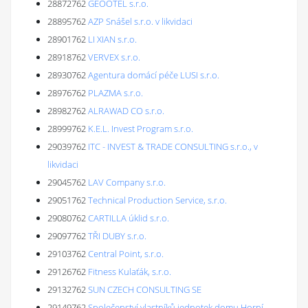
28872762
GEOOTEL s.r.o.
28895762
AZP Snášel s.r.o. v likvidaci
28901762
LI XIAN s.r.o.
28918762
VERVEX s.r.o.
28930762
Agentura domácí péče LUSI s.r.o.
28976762
PLAZMA s.r.o.
28982762
ALRAWAD CO s.r.o.
28999762
K.E.L. Invest Program s.r.o.
29039762
ITC - INVEST & TRADE CONSULTING s.r.o., v
likvidaci
29045762
LAV Company s.r.o.
29051762
Technical Production Service, s.r.o.
29080762
CARTILLA úklid s.r.o.
29097762
TŘI DUBY s.r.o.
29103762
Central Point, s.r.o.
29126762
Fitness Kulaťák, s.r.o.
29132762
SUN CZECH CONSULTING SE
29149762
Společenství vlastníků jednotek domu Horní