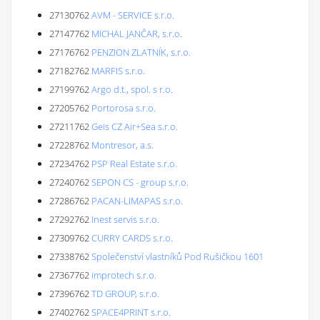
27130762
AVM - SERVICE s.r.o.
27147762
MICHAL JANČAR, s.r.o.
27176762
PENZION ZLATNÍK, s.r.o.
27182762
MARFIS s.r.o.
27199762
Argo d.t., spol. s r.o.
27205762
Portorosa s.r.o.
27211762
Geis CZ Air+Sea s.r.o.
27228762
Montresor, a.s.
27234762
PSP Real Estate s.r.o.
27240762
SEPON CS - group s.r.o.
27286762
PACAN-LIMAPAS s.r.o.
27292762
Inest servis s.r.o.
27309762
CURRY CARDS s.r.o.
27338762
Společenství vlastníků Pod Rušičkou 1601
27367762
improtech s.r.o.
27396762
TD GROUP, s.r.o.
27402762
SPACE4PRINT s.r.o.