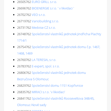
26505762
EURO GRILL s.r.o.
26696762
BIOENERGIE s.r.o. ' v likvidaci '
26702762
VEO s.r.o.
26719762
Variobuilding s.r.o.
26731762
Medvise CZ s.r.o.
26748762
Společenství vlastníků jednotek Jindřicha Plachty
1714/1
26754762
Společenství vlastníků jednotek domu č.p. 1467,
1468, 1469
26760762
LA TERESIA, s.r.o.
26783762
E-expert, spol. s r.o.
26806762
Společenství vlastníků jednotek domu
Bezručova 5 Olomouc
26829762
Společenství domu 1151 Kopřivnice
26835762
MIRACI s.r.o. 'v likvidaci'
26841762
Společenství vlastníků Rooseveltova 348/45,
Olomouc-Nové sady