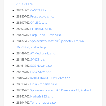
č.p. 173,174
28374762
CASCO 21 s.r.o.
28380762
Prospectivo s.r.o.
28397762
OPLE 9, s.r.o.
28403762
PF TRADE, s.r.o.
28426762
Carp Pond - Březí s.r.o.
28432762
Společenství vlastníků jednotek Trojská
765/183d, Praha Troja
28449762
AT Mediprint, s.r.o.
28455762
SYNON a.s.
28461762
SOS Novák s.r.o.
28478762
EKKY STAV s.r.o.
28484762
KARDI TRADE COMPANY s.r.o.
28513762
Fidia Property, s.r.o.
28536762
Společenství vlastníků Krakovská 15, Praha 1
28542762
Nádražní 23 s.r.o.
28594762
Tendromat.cz s.r.o.