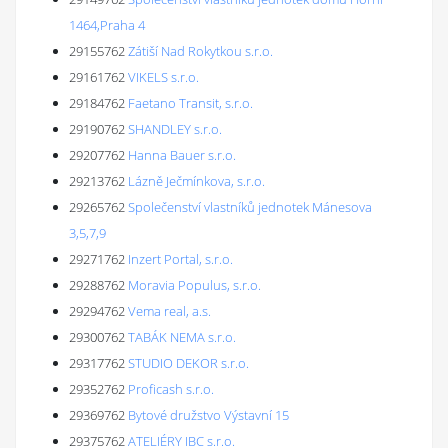
1464,Praha 4
29155762
Zátiší Nad Rokytkou s.r.o.
29161762
VIKELS s.r.o.
29184762
Faetano Transit, s.r.o.
29190762
SHANDLEY s.r.o.
29207762
Hanna Bauer s.r.o.
29213762
Lázně Ječmínkova, s.r.o.
29265762
Společenství vlastníků jednotek Mánesova
3,5,7,9
29271762
Inzert Portal, s.r.o.
29288762
Moravia Populus, s.r.o.
29294762
Vema real, a.s.
29300762
TABÁK NEMA s.r.o.
29317762
STUDIO DEKOR s.r.o.
29352762
Proficash s.r.o.
29369762
Bytové družstvo Výstavní 15
29375762
ATELIÉRY IBC s.r.o.