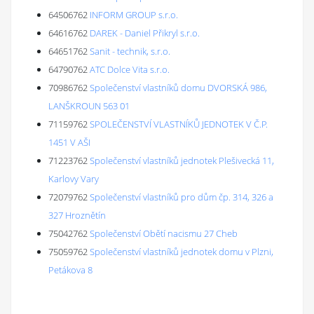
64506762
INFORM GROUP s.r.o.
64616762
DAREK - Daniel Přikryl s.r.o.
64651762
Sanit - technik, s.r.o.
64790762
ATC Dolce Vita s.r.o.
70986762
Společenství vlastníků domu DVORSKÁ 986,
LANŠKROUN 563 01
71159762
SPOLEČENSTVÍ VLASTNÍKŮ JEDNOTEK V Č.P.
1451 V AŠI
71223762
Společenství vlastníků jednotek Plešivecká 11,
Karlovy Vary
72079762
Společenství vlastníků pro dům čp. 314, 326 a
327 Hroznětín
75042762
Společenství Obětí nacismu 27 Cheb
75059762
Společenství vlastníků jednotek domu v Plzni,
Petákova 8