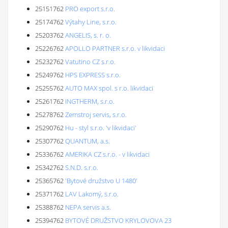
25151762
PRO export s.r.o.
25174762
Výtahy Line, s.r.o.
25203762
ANGELIS, s. r. o.
25226762
APOLLO PARTNER s.r.o. v likvidaci
25232762
Vatutino CZ s.r.o.
25249762
HPS EXPRESS s.r.o.
25255762
AUTO MAX spol. s r.o. likvidaci
25261762
INGTHERM, s.r.o.
25278762
Zemstroj servis, s.r.o.
25290762
Hu - styl s.r.o. 'v likvidaci'
25307762
QUANTUM, a.s.
25336762
AMERIKA CZ s.r.o. - v likvidaci
25342762
S.N.D. s.r.o.
25365762
'Bytové družstvo U 1480'
25371762
LAV Lakomý, s.r.o.
25388762
NEPA servis a.s.
25394762
BYTOVÉ DRUŽSTVO KRYLOVOVA 23