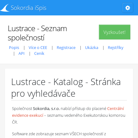
Sokordia iSpis
Lustrace - Seznam
Vyzkoušet!
společností
Popis
Více o CEE
Registrace
Ukázka
Rejstříky
API
Ceník
Lustrace - Katalog - Stránka
pro vyhledávače
Společnost
Sokordia, s.r.o.
nabízí přístup do placené
Centrální
evidence exekucí
– seznamu vedeného Exekutorskou komorou
ČR.
Software zde zobrazuje seznam VŠECH společností z