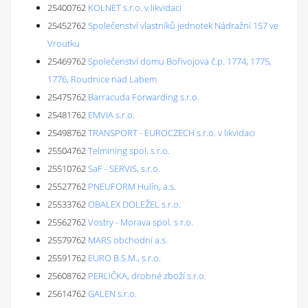
25400762
KOLNET s.r.o. v likvidaci
25452762
Společenství vlastníků jednotek Nádražní 157 ve
Vroutku
25469762
Společenství domu Bořivojova č.p. 1774, 1775,
1776, Roudnice nad Labem
25475762
Barracuda Forwarding s.r.o.
25481762
EMVIA s.r.o.
25498762
TRANSPORT - EUROCZECH s.r.o. v likvidaci
25504762
Telmining spol. s r.o.
25510762
SaF - SERVIS, s.r.o.
25527762
PNEUFORM Hulín, a.s.
25533762
OBALEX DOLEŽEL s.r.o.
25562762
Vostry - Morava spol. s r.o.
25579762
MARS obchodní a.s.
25591762
EURO B.S.M., s.r.o.
25608762
PERLIČKA, drobné zboží s.r.o.
25614762
GALEN s.r.o.