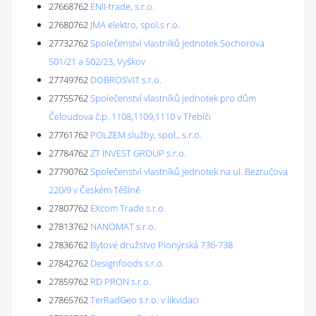
27668762
ENII-trade, s.r.o.
27680762
JMA elektro, spol.s r.o.
27732762
Společenství vlastníků jednotek Sochorova
501/21 a 502/23, Vyškov
27749762
DOBROSVIT s.r.o.
27755762
Společenství vlastníků jednotek pro dům
Čeloudova č.p. 1108,1109,1110 v Třebíči
27761762
POLZEM služby, spol., s.r.o.
27784762
ZT INVEST GROUP s.r.o.
27790762
Společenství vlastníků jednotek na ul. Bezručova
220/9 v Českém Těšíně
27807762
EXcom Trade s.r.o.
27813762
NANOMAT s.r.o.
27836762
Bytové družstvo Pionýrská 736-738
27842762
Designfoods s.r.o.
27859762
RD PRON s.r.o.
27865762
TerRadGeo s.r.o. v likvidaci