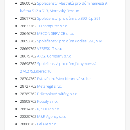
28600762
Společenství vlastníků pro dům náměstí 9.
května 512 a 513, Moravský Beroun
28617762
Společenství pro dům č.p.390, č.p.391
28623762
TD computer s.r.o.
28646762
MECON SERVICE s.r.o.
28652762
Společenství pro dům Podlesí 290, V.M.
28669762
VERESK-IT s.r.o.
28675762
A.O.Y. Company s.r.o.
28698762
Společenství pro dům Jáchymovská
274,275,Liberec 10
28704762
Bytové družstvo Neonové srdce
28727762
Metaregit s.r.o.
28785762
Průmyslové nátěry, s.r.o.
28808762
Kobaly s.r.o.
28814762
RJ SHOP s.r.o.
28820762
M&R Agency s.r.o.
28866762
Eel Pie s.r.o.