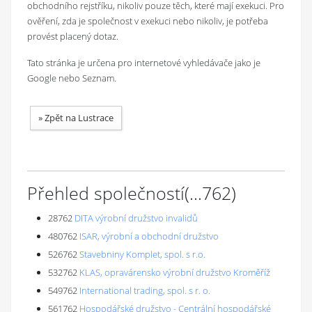
obchodního rejstříku, nikoliv pouze těch, které mají exekuci. Pro
ověření, zda je společnost v exekuci nebo nikoliv, je potřeba
provést placený dotaz.
Tato stránka je určena pro internetové vyhledávače jako je
Google nebo Seznam.
»
Zpět na Lustrace
Přehled společností
(...
762
)
28762
DITA výrobní družstvo invalidů
480762
ISAR, výrobní a obchodní družstvo
526762
Stavebniny Komplet, spol. s r.o.
532762
KLAS, opravárensko výrobní družstvo Kroměříž
549762
International trading, spol. s r. o.
561762
Hospodářské družstvo - Centrální hospodářské