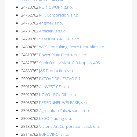
24723762
PORTSWORN s.r.o.
24752762
MIK Corporation, s.r.o.
24775762
engine2 s.r.o.
24781762
Amaservis s.r.o.
24798762
SKANDAL GROUP s.r.o.
24804762
WBS Consulting Czech Republic s.r.o.
24810762
Power Plate Centrum, s.r.o.
24827762
Společenství vlastníků Nupaky 408
24833762
J&S Production s.r.o.
25006762
BYTOVÉ DRUŽSTVO E 1
25012762
A INVEST CZ s.r.o.
25029762
KOVO - BOUDÍK s.r.o.
25035762
PERSONNEL WELFARE, s.r.o.
25058762
Agrochlum Záluží, spol. s r.o.
25093762
LEGO Trading s.r.o.
25139762
Victoria Art Corporation, spol. s r.o.
25145762
EUROVINO, s.r.o.