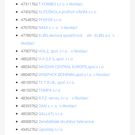
47311762
T-FORBES s.r.o. v likvidaci
47450762
AUTOŠKOLA Jindřich VÁVRA s.r.o.
47548762
PFEIFER s.r.o.
47670762
NAEX s. r. o. 'v likvidaci'
47780762
ELBIS akciová společnost zkr.: ELBIS a.s. 'v
likvidaci'
47907762
HOLZ, spol. s r.o. - v likvidaci
48028762
H A G E S, spol. s r.o.
48034762
MASDAR CENTRAL EUROPE,spol.s r.o.
48040762
WISEPACK BOHEMIA,spol.s r.o. v likvidaci
48109762
TC T.R.I.B., spol. s r.o.
48150762
TOMPA s.r.o.
48364762
R.P.Z.-servis, s.r.o. - v likvidaci
48393762
DAXI s. r. o. 'v likvidaci'
48590762
GALLATI, s.r.o.
48908762
Zemědělské družstvo Sebranice
49452762
Újezdský s.r.o.