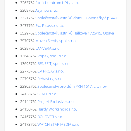
3263762
Školící centrum HPL, s.r.o.
3309762
Asymbo s.r.o.
3321762
Společenství vlastníků domu U Zvonařky č.p. 447
3477762
Eva Picasso s.r.o.
3529762
Společenství vlastníků Hálkova 1725/15, Opava
3570762
Muzea Servis, spol. s r.o.
3639762
LANVERA s.r.o.
13643762
Popak, spol. s r.o.
13695762
BENEFIT, spol. s r.o.
22773762
CV PROXY s.r.o.
22796762
Rehast.cz, s.r.o.
22802762
Společenství pro dům PKH 1617, Litvínov
24138762
SLACE s.r.o.
24144762
Projekt Exclusive s.r.o.
24150762
Hardy Workaholic s.r.o.
24167762
BOLDVER s.r.o.
24173762
WATCH STAR MEDIA s.r.o.