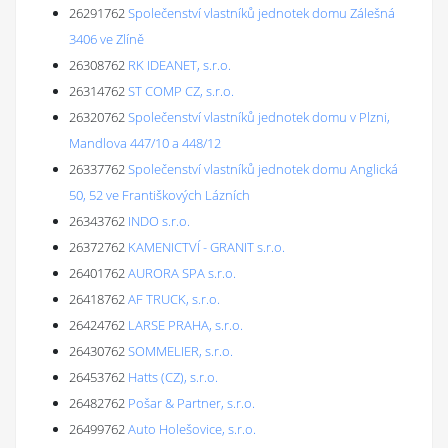
26291762
Společenství vlastníků jednotek domu Zálešná
3406 ve Zlíně
26308762
RK IDEANET, s.r.o.
26314762
ST COMP CZ, s.r.o.
26320762
Společenství vlastníků jednotek domu v Plzni,
Mandlova 447/10 a 448/12
26337762
Společenství vlastníků jednotek domu Anglická
50, 52 ve Františkových Lázních
26343762
INDO s.r.o.
26372762
KAMENICTVÍ - GRANIT s.r.o.
26401762
AURORA SPA s.r.o.
26418762
AF TRUCK, s.r.o.
26424762
LARSE PRAHA, s.r.o.
26430762
SOMMELIER, s.r.o.
26453762
Hatts (CZ), s.r.o.
26482762
Pošar & Partner, s.r.o.
26499762
Auto Holešovice, s.r.o.