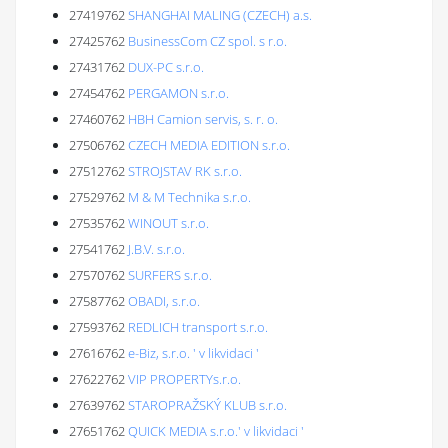
27419762
SHANGHAI MALING (CZECH) a.s.
27425762
BusinessCom CZ spol. s r.o.
27431762
DUX-PC s.r.o.
27454762
PERGAMON s.r.o.
27460762
HBH Camion servis, s. r. o.
27506762
CZECH MEDIA EDITION s.r.o.
27512762
STROJSTAV RK s.r.o.
27529762
M & M Technika s.r.o.
27535762
WINOUT s.r.o.
27541762
J.B.V. s.r.o.
27570762
SURFERS s.r.o.
27587762
OBADI, s.r.o.
27593762
REDLICH transport s.r.o.
27616762
e-Biz, s.r.o. ' v likvidaci '
27622762
VIP PROPERTYs.r.o.
27639762
STAROPRAŽSKÝ KLUB s.r.o.
27651762
QUICK MEDIA s.r.o.' v likvidaci '