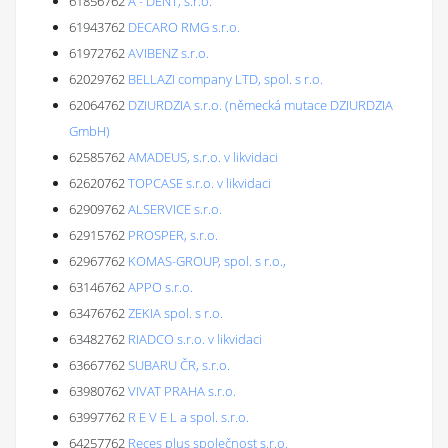
61856762
A - DENT, s.r.o.
61943762
DECARO RMG s.r.o.
61972762
AVIBENZ s.r.o.
62029762
BELLAZI company LTD, spol. s r.o.
62064762
DZIURDZIA s.r.o. (německá mutace DZIURDZIA
GmbH)
62585762
AMADEUS, s.r.o. v likvidaci
62620762
TOPCASE s.r.o. v likvidaci
62909762
ALSERVICE s.r.o.
62915762
PROSPER, s.r.o.
62967762
KOMAS-GROUP, spol. s r.o.,
63146762
APPO s.r.o.
63476762
ZEKIA spol. s r.o.
63482762
RIADCO s.r.o. v likvidaci
63667762
SUBARU ČR, s.r.o.
63980762
VIVAT PRAHA s.r.o.
63997762
R E V E L a spol. s.r.o.
64257762
Reces plus společnost s.r.o.