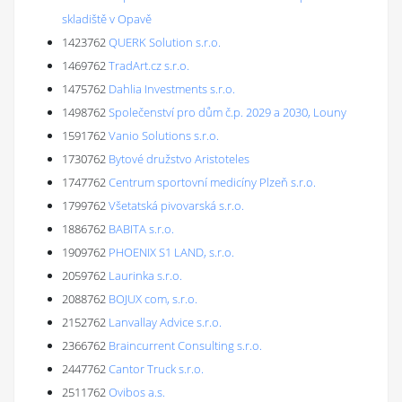
skladiště v Opavě
1423762
QUERK Solution s.r.o.
1469762
TradArt.cz s.r.o.
1475762
Dahlia Investments s.r.o.
1498762
Společenství pro dům č.p. 2029 a 2030, Louny
1591762
Vanio Solutions s.r.o.
1730762
Bytové družstvo Aristoteles
1747762
Centrum sportovní medicíny Plzeň s.r.o.
1799762
Všetatská pivovarská s.r.o.
1886762
BABITA s.r.o.
1909762
PHOENIX S1 LAND, s.r.o.
2059762
Laurinka s.r.o.
2088762
BOJUX com, s.r.o.
2152762
Lanvallay Advice s.r.o.
2366762
Braincurrent Consulting s.r.o.
2447762
Cantor Truck s.r.o.
2511762
Ovibos a.s.