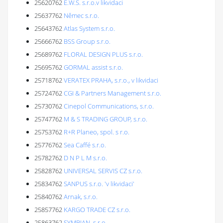
25620762
E.W.S. s.r.o.v likvidaci
25637762
Němec s.r.o.
25643762
Atlas System s.r.o.
25666762
BSS Group s.r.o.
25689762
FLORAL DESIGN PLUS s.r.o.
25695762
GORMAL assist s.r.o.
25718762
VERATEX PRAHA, s.r.o., v likvidaci
25724762
CGI & Partners Management s.r.o.
25730762
Cinepol Communications, s.r.o.
25747762
M & S TRADING GROUP, s.r.o.
25753762
R+R Planeo, spol. s r.o.
25776762
Sea Caffé s.r.o.
25782762
D N P L M s.r.o.
25828762
UNIVERSAL SERVIS CZ s.r.o.
25834762
SANPUS s.r.o. 'v likvidaci'
25840762
Arnak, s.r.o.
25857762
KARGO TRADE CZ s.r.o.
25863762
SYMBIAN, s.r.o.