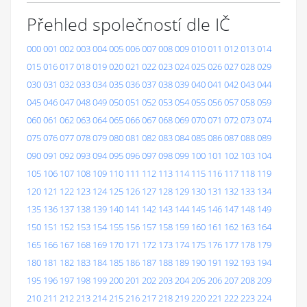
Přehled společností dle IČ
000
001
002
003
004
005
006
007
008
009
010
011
012
013
014
015
016
017
018
019
020
021
022
023
024
025
026
027
028
029
030
031
032
033
034
035
036
037
038
039
040
041
042
043
044
045
046
047
048
049
050
051
052
053
054
055
056
057
058
059
060
061
062
063
064
065
066
067
068
069
070
071
072
073
074
075
076
077
078
079
080
081
082
083
084
085
086
087
088
089
090
091
092
093
094
095
096
097
098
099
100
101
102
103
104
105
106
107
108
109
110
111
112
113
114
115
116
117
118
119
120
121
122
123
124
125
126
127
128
129
130
131
132
133
134
135
136
137
138
139
140
141
142
143
144
145
146
147
148
149
150
151
152
153
154
155
156
157
158
159
160
161
162
163
164
165
166
167
168
169
170
171
172
173
174
175
176
177
178
179
180
181
182
183
184
185
186
187
188
189
190
191
192
193
194
195
196
197
198
199
200
201
202
203
204
205
206
207
208
209
210
211
212
213
214
215
216
217
218
219
220
221
222
223
224