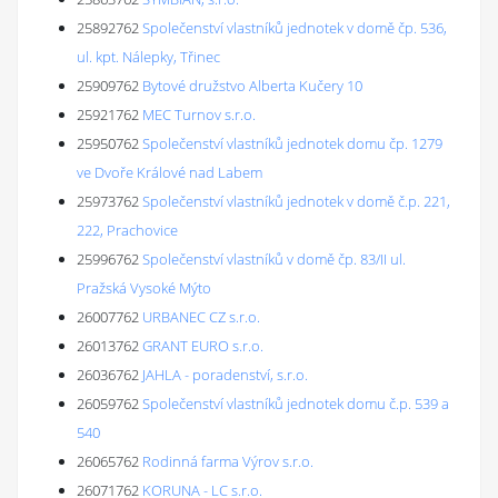
25892762
Společenství vlastníků jednotek v domě čp. 536,
ul. kpt. Nálepky, Třinec
25909762
Bytové družstvo Alberta Kučery 10
25921762
MEC Turnov s.r.o.
25950762
Společenství vlastníků jednotek domu čp. 1279
ve Dvoře Králové nad Labem
25973762
Společenství vlastníků jednotek v domě č.p. 221,
222, Prachovice
25996762
Společenství vlastníků v domě čp. 83/II ul.
Pražská Vysoké Mýto
26007762
URBANEC CZ s.r.o.
26013762
GRANT EURO s.r.o.
26036762
JAHLA - poradenství, s.r.o.
26059762
Společenství vlastníků jednotek domu č.p. 539 a
540
26065762
Rodinná farma Výrov s.r.o.
26071762
KORUNA - LC s.r.o.