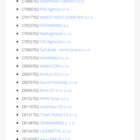
27888762
Downtown Fashion s.r.o.
27900762
FIM Agency s.r.o.
27917762
INVEST WEST COMPANY s.r.o.
27923762
HOSANEMO a.s.
27946762
Nedvigimost s.r.o.
27952762
CID Agricola s.r.o.
27969762
Šafránek - zemní práce s.r.o.
27975762
WeldMetal s.r.o.
28009762
ANNACOM s.r.o.
28067762
KVALILI EU s.r.o.
28073762
David Polanský, s.r.o.
28096762
REALITY V+V s.r.o.
28102762
RWM Solar s.r.o.
28119762
Solarbau CB s.r.o.
28131762
TOMI TRANS CZ s.r.o.
28148762
SEMIGAMING s. r. o.
28154762
LIDORETTA, s.r.o.
28160762
Aero IMAGE s.r.o.