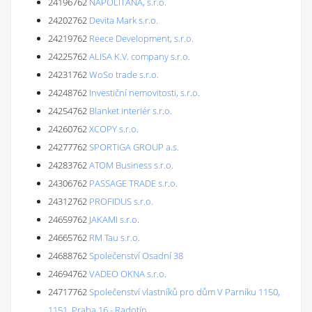
24196762
NAPOLITANA, s.r.o.
24202762
Devita Mark s.r.o.
24219762
Reece Development, s.r.o.
24225762
ALISA K.V. company s.r.o.
24231762
WoSo trade s.r.o.
24248762
Investiční nemovitosti, s.r.o.
24254762
Blanket interiér s.r.o.
24260762
XCOPY s.r.o.
24277762
SPORTIGA GROUP a.s.
24283762
ATOM Business s.r.o.
24306762
PASSAGE TRADE s.r.o.
24312762
PROFIDUS s.r.o.
24659762
JAKAMI s.r.o.
24665762
RM Tau s.r.o.
24688762
Společenství Osadní 38
24694762
VADEO OKNA s.r.o.
24717762
Společenství vlastníků pro dům V Parníku 1150,
1151, Praha 16 - Radotín