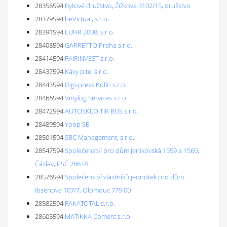
28356594
Bytové družstvo, Žižkova 3102/15, družstvo
28379594
beVirtual, s.r.o.
28391594
LUHR 2008, s.r.o.
28408594
GARRETTO Praha s.r.o.
28414594
FAIRINVEST s.r.o.
28437594
Kávy pitel s.r.o.
28443594
Digi-press Kolín s.r.o.
28466594
Vinylog Services s.r.o.
28472594
AUTOSKLO TIR BUS s.r.o.
28489594
Yoop SE
28501594
SBC Management, s.r.o.
28547594
Společenství pro dům Jeníkovská 1559 a 1560,
Čáslav, PSČ 286 01
28576594
Společenství vlastníků jednotek pro dům
Ibsenova 107/7, Olomouc 779 00
28582594
FAKATOTAL s.r.o.
28605594
MATIKKA Comerc s.r.o.