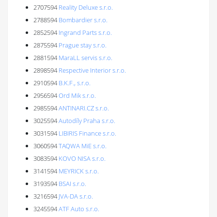
2707594
Reality Deluxe s.r.o.
2788594
Bombardier s.r.o.
2852594
Ingrand Parts s.r.o.
2875594
Prague stay s.r.o.
2881594
MaraLL servis s.r.o.
2898594
Respective Interior s.r.o.
2910594
B.K.F., s.r.o.
2956594
Ord Mik s.r.o.
2985594
ANTINARI.CZ s.r.o.
3025594
Autodíly Praha s.r.o.
3031594
LIBIRIS Finance s.r.o.
3060594
TAQWA MiE s.r.o.
3083594
KOVO NISA s.r.o.
3141594
MEYRICK s.r.o.
3193594
BSAI s.r.o.
3216594
JVA-DA s.r.o.
3245594
ATF Auto s.r.o.