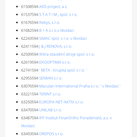
61508594
AED project, a.s.
61537594
S T A T I M , spol. s r.o.
61676594
Rebys, s.r.o.
61682594
B + A s.r.o.v likvidaci
62243594
SIMAC spol. s r.o. v likvidaci
62411594
J & J RENOVA, s.r.o.
62509594
Witra-stavební stroje spol. s r.o.
62619594
EKOOPTIMA s.r.o.
62741594
' BETA - Krupka spol. s r.o. '
62955594
SEMIAN s.r.o.
63076594
Maculan International Praha s.r.o. ' v likvidaci '
63221594
TERINT s.r.o.
63250594
EUROPA-NET-AKTIV s.r.o.
63470594
UNILAB s.r.o.
63487594
IFP Institut Finančního Poradenství, a.s. v
likvidaci
63493594
DREPOS s.r.o.