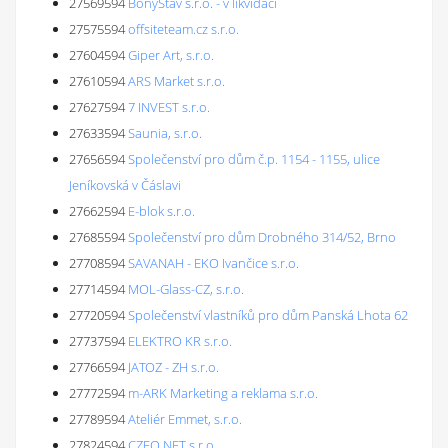
27569594
BonyStav s.r.o. - v likvidaci
27575594
offsiteteam.cz s.r.o.
27604594
Giper Art, s.r.o.
27610594
ARS Market s.r.o.
27627594
7 INVEST s.r.o.
27633594
Saunia, s.r.o.
27656594
Společenství pro dům č.p. 1154 - 1155, ulice
Jeníkovská v Čáslavi
27662594
E-blok s.r.o.
27685594
Společenství pro dům Drobného 314/52, Brno
27708594
SAVANAH - EKO Ivančice s.r.o.
27714594
MOL-Glass-CZ, s.r.o.
27720594
Společenství vlastníků pro dům Panská Lhota 62
27737594
ELEKTRO KR s.r.o.
27766594
JATOZ - ZH s.r.o.
27772594
m-ARK Marketing a reklama s.r.o.
27789594
Ateliér Emmet, s.r.o.
27824594
CZFO.NET s.r.o.