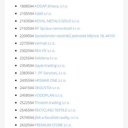
1868594
KODAP Jihlava, s.r.o.
2105594
Adell s.r.o.
2163594
ROYAL METALS GOLD s.r.o.
2192594
RP Správa nemovitostí s.r.o.
2209594
Společenství vlastníků jednotek Mlýnce 18, 44101
2273594
Vermat s.r.o.
2302594
REA PK s.r.o.
2325594
Selidena s.r.o.
2354594
Gayle trading s.r.o.
2383594
1. PF Services, s.r.o.
2435594
HRSMAR ONE s.r.o.
2441594
DEGUSTIA s.r.o.
2458594
VODOPLAN s.r.o.
2522594
Threesh trading s.r.o.
2545594
RECYCLING TEXTILE s.r.o.
2574594
Jílek a Nováček reality, s.r.o.
2632594
PREMIUM STORE s.r.o.