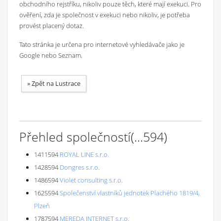
obchodního rejstříku, nikoliv pouze těch, které mají exekuci. Pro
ověření, zda je společnost v exekuci nebo nikoliv, je potřeba
provést placený dotaz.
Tato stránka je určena pro internetové vyhledávače jako je
Google nebo Seznam.
»
Zpět na Lustrace
Přehled společností
(...
594
)
1411594
ROYAL LINE s.r.o.
1428594
Dongres s.r.o.
1486594
Violet consulting s.r.o.
1625594
Společenství vlastníků jednotek Plachého 1819/4,
Plzeň
1787594
MEREDA INTERNET s.r.o.