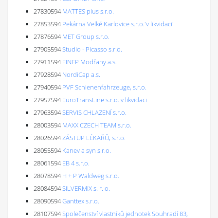
27830594
MATTES plus s.r.o.
27853594
Pekárna Velké Karlovice s.r.o.'v likvidaci'
27876594
MET Group s.r.o.
27905594
Studio - Picasso s.r.o.
27911594
FINEP Modřany a.s.
27928594
NordiCap a.s.
27940594
PVF Schienenfahrzeuge, s.r.o.
27957594
EuroTransLine s.r.o. v likvidaci
27963594
SERVIS CHLAZENÍ s.r.o.
28003594
MAXX CZECH TEAM s.r.o.
28026594
ZÁSTUP LÉKAŘŮ, s.r.o.
28055594
Kanev a syn s.r.o.
28061594
EB 4 s.r.o.
28078594
H + P Waldweg s.r.o.
28084594
SILVERMIX s. r. o.
28090594
Ganttex s.r.o.
28107594
Společenství vlastníků jednotek Souhradí 83,