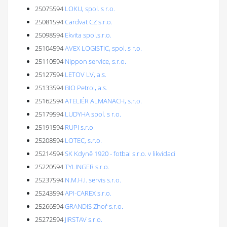
25075594
LOKU, spol. s r.o.
25081594
Cardvat CZ s.r.o.
25098594
Ekvita spol.s.r.o.
25104594
AVEX LOGISTIC, spol. s r.o.
25110594
Nippon service, s.r.o.
25127594
LETOV LV, a.s.
25133594
BIO Petrol, a.s.
25162594
ATELIÉR ALMANACH, s.r.o.
25179594
LUDYHA spol. s r.o.
25191594
RUPI s.r.o.
25208594
LOTEC, s.r.o.
25214594
SK Kdyně 1920 - fotbal s.r.o. v likvidaci
25220594
TYLINGER s.r.o.
25237594
N.M.H.I. servis s.r.o.
25243594
API-CAREX s.r.o.
25266594
GRANDIS Zhoř s.r.o.
25272594
JIRSTAV s.r.o.