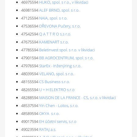
46975594
HUKO, spol. s r.o., v likvidaci
46981594
ALEF BRNO, spol. s r.o.
47125594
NAIA, spol. s r.o.
47536594
DŘEVONA Pučery, s.r.o.
47542594
Q A T T R O s.s r.o.
47675594
KAMENART s.r.o.
47785594
Beletinvest spol. s r.o. v likvidaci
47901594
BB AGROCENTRUM, spol. s r.o.
47976594
StarEx - Inženýring s.r.o.
48039594
VELANO, spol. s r.o.
48155594
CS Business s.r.o.
48265594
U + H ELEKTRO s.r.o
48288594
MAISON DE LA FRANCE - CS, s.r.o. v likvidaci
48537594
Yin Chen - Lotos, s.r.o.
48589594
OKYA s.r.o.
49017594
EH účetní servis, s.r.o
49023594
RATAJ a.s.