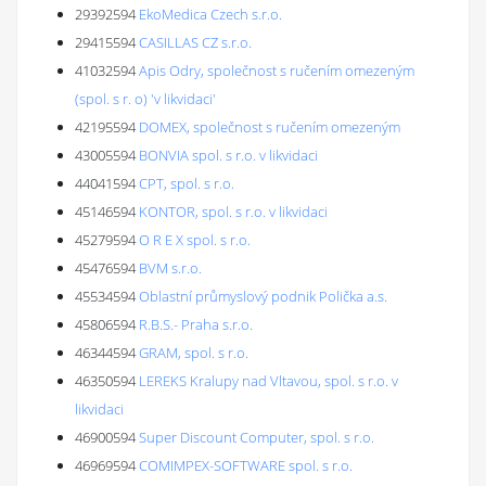
29392594
EkoMedica Czech s.r.o.
29415594
CASILLAS CZ s.r.o.
41032594
Apis Odry, společnost s ručením omezeným
(spol. s r. o) 'v likvidaci'
42195594
DOMEX, společnost s ručením omezeným
43005594
BONVIA spol. s r.o. v likvidaci
44041594
CPT, spol. s r.o.
45146594
KONTOR, spol. s r.o. v likvidaci
45279594
O R E X spol. s r.o.
45476594
BVM s.r.o.
45534594
Oblastní průmyslový podnik Polička a.s.
45806594
R.B.S.- Praha s.r.o.
46344594
GRAM, spol. s r.o.
46350594
LEREKS Kralupy nad Vltavou, spol. s r.o. v
likvidaci
46900594
Super Discount Computer, spol. s r.o.
46969594
COMIMPEX-SOFTWARE spol. s r.o.