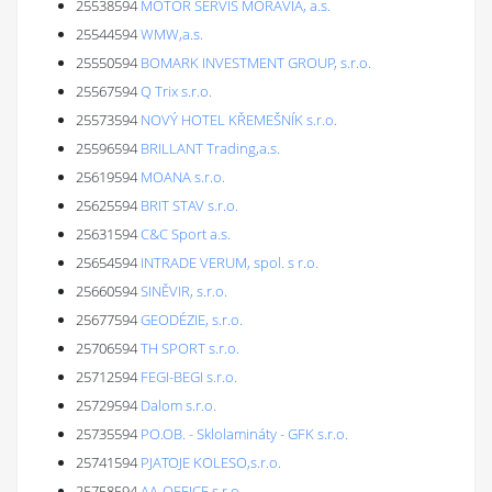
25538594
MOTOR SERVIS MORAVIA, a.s.
25544594
WMW,a.s.
25550594
BOMARK INVESTMENT GROUP, s.r.o.
25567594
Q Trix s.r.o.
25573594
NOVÝ HOTEL KŘEMEŠNÍK s.r.o.
25596594
BRILLANT Trading,a.s.
25619594
MOANA s.r.o.
25625594
BRIT STAV s.r.o.
25631594
C&C Sport a.s.
25654594
INTRADE VERUM, spol. s r.o.
25660594
SINĚVIR, s.r.o.
25677594
GEODÉZIE, s.r.o.
25706594
TH SPORT s.r.o.
25712594
FEGI-BEGI s.r.o.
25729594
Dalom s.r.o.
25735594
PO.OB. - Sklolamináty - GFK s.r.o.
25741594
PJATOJE KOLESO,s.r.o.
25758594
AA-OFFICE s.r.o.