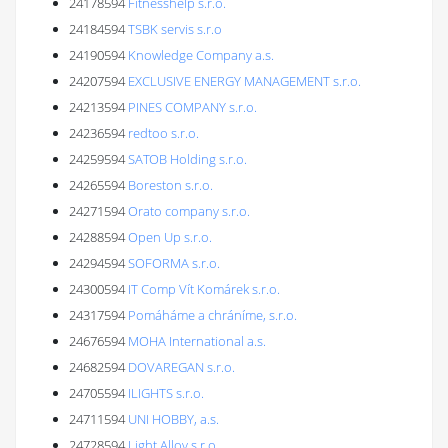
24178594
Fitnesshelp s.r.o.
24184594
TSBK servis s.r.o
24190594
Knowledge Company a.s.
24207594
EXCLUSIVE ENERGY MANAGEMENT s.r.o.
24213594
PINES COMPANY s.r.o.
24236594
redtoo s.r.o.
24259594
SATOB Holding s.r.o.
24265594
Boreston s.r.o.
24271594
Orato company s.r.o.
24288594
Open Up s.r.o.
24294594
SOFORMA s.r.o.
24300594
IT Comp Vít Komárek s.r.o.
24317594
Pomáháme a chráníme, s.r.o.
24676594
MOHA International a.s.
24682594
DOVAREGAN s.r.o.
24705594
ILIGHTS s.r.o.
24711594
UNI HOBBY, a.s.
24728594
Light Alloy s.r.o.