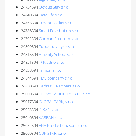
24734594
Okrous Stav s.r.o.
24740594
Easy Life s.r.o.
24763594
Ecodot Facility s.r.o.
24786594
Smart Distribution s.r.o.
24792594
Gurman Futurum s.r.o.
24809594
Toppotraviny.cz s.r.o.
24815594
Amenity School s.r.o.
24821594
JP Kladno s.r.o.
24838594
Talmon s.r.o.
24844594
TMV company s.r.o.
24850594
Dadras & Partners s.r.o.
25000594
HULVÁT A HOLOMEK CZ s.r.o.
25017594
GLOBALPARK, s.r.o.
25023594
INKAR s.r.o.
25046594
KARBAN s.r.o.
25052594
ENA Production, spol. s r.o.
25069594
CUP STAR, s.r.o.