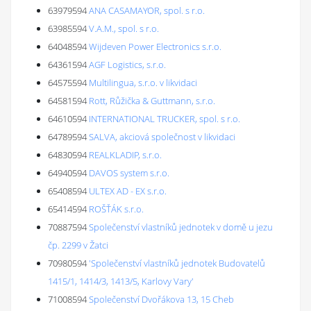
63979594
ANA CASAMAYOR, spol. s r.o.
63985594
V.A.M., spol. s r.o.
64048594
Wijdeven Power Electronics s.r.o.
64361594
AGF Logistics, s.r.o.
64575594
Multilingua, s.r.o. v likvidaci
64581594
Rott, Růžička & Guttmann, s.r.o.
64610594
INTERNATIONAL TRUCKER, spol. s r.o.
64789594
SALVA, akciová společnost v likvidaci
64830594
REALKLADIP, s.r.o.
64940594
DAVOS system s.r.o.
65408594
ULTEX AD - EX s.r.o.
65414594
ROŠŤÁK s.r.o.
70887594
Společenství vlastníků jednotek v domě u jezu
čp. 2299 v Žatci
70980594
'Společenství vlastníků jednotek Budovatelů
1415/1, 1414/3, 1413/5, Karlovy Vary'
71008594
Společenství Dvořákova 13, 15 Cheb