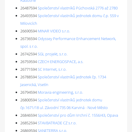
Radotíně
26487594
Společenství vlastníků Púchovská 2776 až 2780
26493594
Společenství vlastníků jednotek domu č.p. 559 v
Milovicích
26690594
MINAR VIDEO s.r.o.
26736594
Odyssey Performance Enhancement Network,
spol. s r.o.
26742594
SGL projekt, s.r.o.
26759594
CZECH ENERGOSPACE, a.s.
26771594
SC Internet, s.r.o.
26788594
Společenství vlastníků jednotek čp. 1734
Jasenická, Vsetín
26794594
Moravia engineering, s.r.o.
26800594
Společenství vlastníků jednotek domu
čp.1671/18 ul. Závodní 735 06 Karviná - Nové Město
26846594
Společenství pro dům Vrchní č. 1556/43, Opava
26852594
STAVBATRADE CZ s.r.o.
26869594
SANETERRA s.r.o.