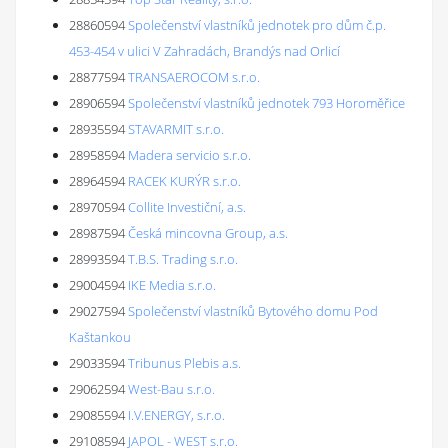
28860594
Společenství vlastníků jednotek pro dům č.p.
453-454 v ulici V Zahradách, Brandýs nad Orlicí
28877594
TRANSAEROCOM s.r.o.
28906594
Společenství vlastníků jednotek 793 Horoměřice
28935594
STAVARMIT s.r.o.
28958594
Madera servicio s.r.o.
28964594
RACEK KURÝR s.r.o.
28970594
Collite Investiční, a.s.
28987594
Česká mincovna Group, a.s.
28993594
T.B.S. Trading s.r.o.
29004594
IKE Media s.r.o.
29027594
Společenství vlastníků Bytového domu Pod
Kaštankou
29033594
Tribunus Plebis a.s.
29062594
West-Bau s.r.o.
29085594
I.V.ENERGY, s.r.o.
29108594
JAPOL - WEST s.r.o.