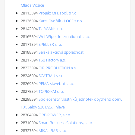
Mladá Vožice
28113594
Projekt MH, spol. s r.o.
28136594
Karel Dvořák - LOCE s.r.o.
28142594
TURGAN s.r.o.
28165594
Wet Wipes International s.r.o.
28171594
SPELLER s.r.o.
28188594
Selská akciová společnost
28217594
TSB Factory a.s.
28223594
GIP PRODUCTION a.s.
28246594
SCATBAU s.r.o.
28269594
PEMA-stavební s.r.o.
28275594
TOPEXKM s.r.o.
28298594
Společenství vlastníků jednotek obytného domu
F.X. Šaldy 5301/25, Jihlava
28304594
ORB POWER, s.r.o.
28310594
Smart Business Solutions, s.r.o.
28327594
MIKA - BAR s.r.o.