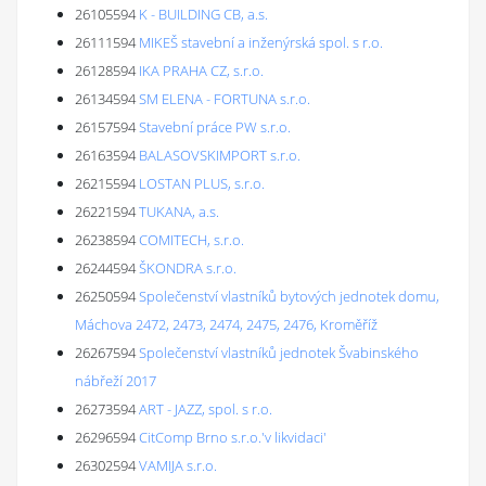
26105594
K - BUILDING CB, a.s.
26111594
MIKEŠ stavební a inženýrská spol. s r.o.
26128594
IKA PRAHA CZ, s.r.o.
26134594
SM ELENA - FORTUNA s.r.o.
26157594
Stavební práce PW s.r.o.
26163594
BALASOVSKIMPORT s.r.o.
26215594
LOSTAN PLUS, s.r.o.
26221594
TUKANA, a.s.
26238594
COMITECH, s.r.o.
26244594
ŠKONDRA s.r.o.
26250594
Společenství vlastníků bytových jednotek domu,
Máchova 2472, 2473, 2474, 2475, 2476, Kroměříž
26267594
Společenství vlastníků jednotek Švabinského
nábřeží 2017
26273594
ART - JAZZ, spol. s r.o.
26296594
CitComp Brno s.r.o.'v likvidaci'
26302594
VAMIJA s.r.o.