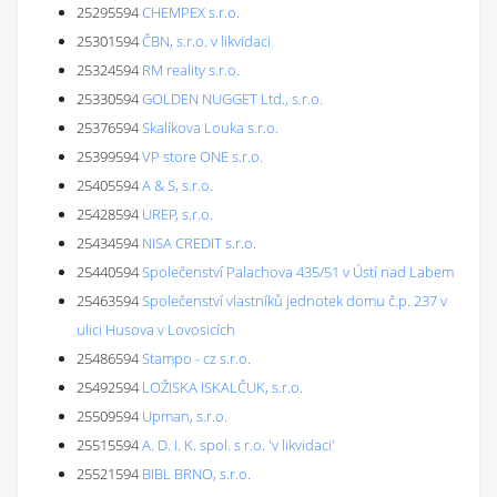
25295594
CHEMPEX s.r.o.
25301594
ČBN, s.r.o. v likvidaci
25324594
RM reality s.r.o.
25330594
GOLDEN NUGGET Ltd., s.r.o.
25376594
Skalíkova Louka s.r.o.
25399594
VP store ONE s.r.o.
25405594
A & S, s.r.o.
25428594
UREP, s.r.o.
25434594
NISA CREDIT s.r.o.
25440594
Společenství Palachova 435/51 v Ústí nad Labem
25463594
Společenství vlastníků jednotek domu č.p. 237 v
ulici Husova v Lovosicích
25486594
Stampo - cz s.r.o.
25492594
LOŽISKA ISKALČUK, s.r.o.
25509594
Upman, s.r.o.
25515594
A. D. I. K. spol. s r.o. 'v likvidaci'
25521594
BIBL BRNO, s.r.o.