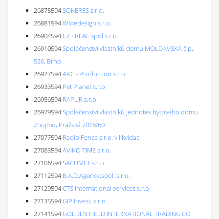
26875594
SOKERES s.r.o.
26881594
Widedesign s.r.o.
26904594
CZ - REAL spol s r.o.
26910594
Společenství vlastníků domu MOLDAVSKÁ č.p..
526, Brno
26927594
AKC - Production s.r.o.
26933594
Pet Planet s.r.o.
26956594
RAPUR s.r.o.
26979594
Společenství vlastníků jednotek bytového domu
Znojmo, Pražská 2016/60
27077594
Radio Fence s.r.o. v likvidaci
27083594
AVIKO TIME s.r.o.
27106594
SACHMET s.r.o.
27112594
B.A.D.Agency,spol. s r.o.
27129594
CTS International services s.r.o.
27135594
GIP Invest, s.r.o.
27141594
GOLDEN FIELD INTERNATIONAL TRADING CO