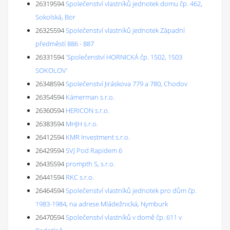
26319594
Společenství vlastníků jednotek domu čp. 462,
Sokolská, Bor
26325594
Společenství vlastníků jednotek Západní
předměstí 886 - 887
26331594
'Společenství HORNICKÁ čp. 1502, 1503
SOKOLOV'
26348594
Společenství Jiráskova 779 a 780, Chodov
26354594
Kámerman s.r.o.
26360594
HERICON s.r.o.
26383594
MHJH s.r.o.
26412594
KMR Investment s.r.o.
26429594
SVJ Pod Rapidem 6
26435594
prompth S, s.r.o.
26441594
RKC s.r.o.
26464594
Společenství vlastníků jednotek pro dům čp.
1983-1984, na adrese Mládežnická, Nymburk
26470594
Společenství vlastníků v domě čp. 611 v