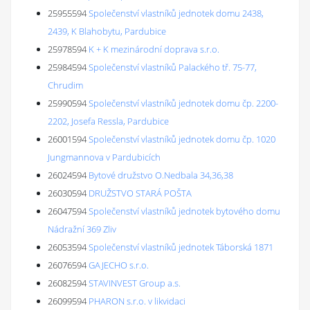
25955594
Společenství vlastníků jednotek domu 2438,
2439, K Blahobytu, Pardubice
25978594
K + K mezinárodní doprava s.r.o.
25984594
Společenství vlastníků Palackého tř. 75-77,
Chrudim
25990594
Společenství vlastníků jednotek domu čp. 2200-
2202, Josefa Ressla, Pardubice
26001594
Společenství vlastníků jednotek domu čp. 1020
Jungmannova v Pardubicích
26024594
Bytové družstvo O.Nedbala 34,36,38
26030594
DRUŽSTVO STARÁ POŠTA
26047594
Společenství vlastníků jednotek bytového domu
Nádražní 369 Zliv
26053594
Společenství vlastníků jednotek Táborská 1871
26076594
GAJECHO s.r.o.
26082594
STAVINVEST Group a.s.
26099594
PHARON s.r.o. v likvidaci