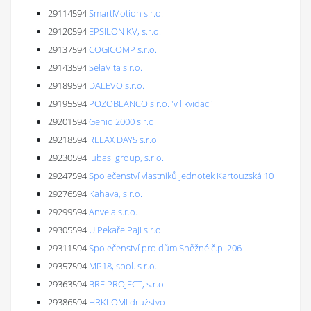
29114594
SmartMotion s.r.o.
29120594
EPSILON KV, s.r.o.
29137594
COGICOMP s.r.o.
29143594
SelaVita s.r.o.
29189594
DALEVO s.r.o.
29195594
POZOBLANCO s.r.o. 'v likvidaci'
29201594
Genio 2000 s.r.o.
29218594
RELAX DAYS s.r.o.
29230594
Jubasi group, s.r.o.
29247594
Společenství vlastníků jednotek Kartouzská 10
29276594
Kahava, s.r.o.
29299594
Anvela s.r.o.
29305594
U Pekaře PaJi s.r.o.
29311594
Společenství pro dům Sněžné č.p. 206
29357594
MP18, spol. s r.o.
29363594
BRE PROJECT, s.r.o.
29386594
HRKLOMI družstvo