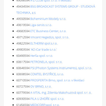
49098594
A-Z CLUB spol. s r.o. v likvidaci
49434594
BSG BROADCAST SYSTEMS GROUP - STUDIOVÁ
TECHNIKA, a.s.
49550594
Boheminium Modely s.r.o.
49619594
Liga-servis s.r.o.
49683594
ETC Business Center, s.r.o.
49712594
Vincent Hegedüs, spol. s r.o.
49822594
ELTHERM spol.s.r.o.
49903594
'ACI-Car trade s.r.o.'
60490594
Herša spol. s r.o.
60617594
PETRONELA, spol. s r.o.
60646594
PSI (Photon Systems Instruments), spol. s r.o.
60698594
COMTEL BYSTŘICE, s.r.o.
60710594
PROSPERITA Brno, spol. s r.o. v likvidaci
60727594
OV BRNO, s.r.o.
60779594
A-VITAL-Ing. Zdenka Makohuzová spol. s r. o.
60930594
PILA U ZHOŘE spol. s r.o.
61456594
MEDICORP,spol. s r.o.