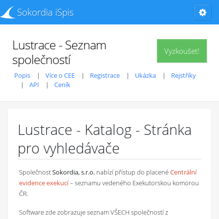
Sokordia iSpis
Lustrace - Seznam
Vyzkoušet!
společností
Popis
Více o CEE
Registrace
Ukázka
Rejstříky
API
Ceník
Lustrace - Katalog - Stránka
pro vyhledávače
Společnost
Sokordia, s.r.o.
nabízí přístup do placené
Centrální
evidence exekucí
– seznamu vedeného Exekutorskou komorou
ČR.
Software zde zobrazuje seznam VŠECH společností z