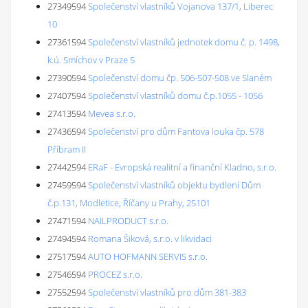
27349594
Společenství vlastníků Vojanova 137/1, Liberec
10
27361594
Společenství vlastníků jednotek domu č. p. 1498,
k.ú. Smíchov v Praze 5
27390594
Společenství domu čp. 506-507-508 ve Slaném
27407594
Společenství vlastníků domu č.p.1055 - 1056
27413594
Mevea s.r.o.
27436594
Společenství pro dům Fantova louka čp. 578
Příbram II
27442594
ERaF - Evropská realitní a finanční Kladno, s.r.o.
27459594
Společenství vlastníků objektu bydlení Dům
č.p.131, Modletice, Říčany u Prahy, 25101
27471594
NAILPRODUCT s.r.o.
27494594
Romana Šiková, s.r.o. v likvidaci
27517594
AUTO HOFMANN SERVIS s.r.o.
27546594
PROCEZ s.r.o.
27552594
Společenství vlastníků pro dům 381-383