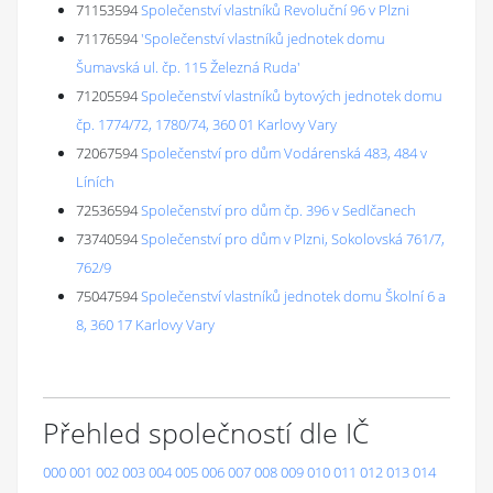
71153594
Společenství vlastníků Revoluční 96 v Plzni
71176594
'Společenství vlastníků jednotek domu
Šumavská ul. čp. 115 Železná Ruda'
71205594
Společenství vlastníků bytových jednotek domu
čp. 1774/72, 1780/74, 360 01 Karlovy Vary
72067594
Společenství pro dům Vodárenská 483, 484 v
Líních
72536594
Společenství pro dům čp. 396 v Sedlčanech
73740594
Společenství pro dům v Plzni, Sokolovská 761/7,
762/9
75047594
Společenství vlastníků jednotek domu Školní 6 a
8, 360 17 Karlovy Vary
Přehled společností dle IČ
000
001
002
003
004
005
006
007
008
009
010
011
012
013
014