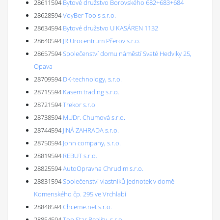
28611594
Bytové družstvo Borovského 682+683+684
28628594
VoyBer Tools s.r.o.
28634594
Bytové družstvo U KASÁREN 1132
28640594
JR Urocentrum Přerov s.r.o.
28657594
Společenství domu náměstí Svaté Hedviky 25,
Opava
28709594
DK-technology, s.r.o.
28715594
Kasem trading s.r.o.
28721594
Trekor s.r.o.
28738594
MUDr. Chumová s.r.o.
28744594
JINÁ ZAHRADA s.r.o.
28750594
John company, s.r.o.
28819594
REBUT s.r.o.
28825594
AutoOpravna Chrudim s.r.o.
28831594
Společenství vlastníků jednotek v domě
Komenského čp. 295 ve Vrchlabí
28848594
Chceme.net s.r.o.
28854594
Top Star Reality, s.r.o.