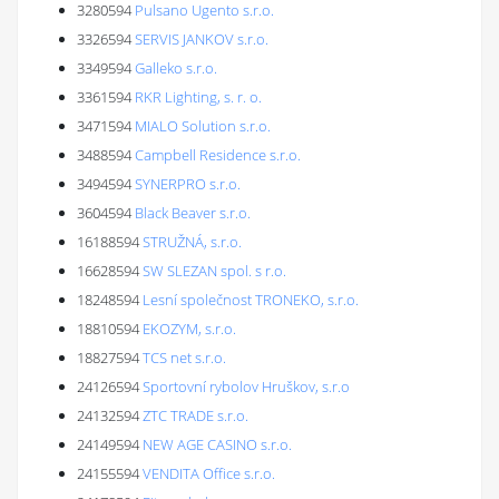
3280594
Pulsano Ugento s.r.o.
3326594
SERVIS JANKOV s.r.o.
3349594
Galleko s.r.o.
3361594
RKR Lighting, s. r. o.
3471594
MIALO Solution s.r.o.
3488594
Campbell Residence s.r.o.
3494594
SYNERPRO s.r.o.
3604594
Black Beaver s.r.o.
16188594
STRUŽNÁ, s.r.o.
16628594
SW SLEZAN spol. s r.o.
18248594
Lesní společnost TRONEKO, s.r.o.
18810594
EKOZYM, s.r.o.
18827594
TCS net s.r.o.
24126594
Sportovní rybolov Hruškov, s.r.o
24132594
ZTC TRADE s.r.o.
24149594
NEW AGE CASINO s.r.o.
24155594
VENDITA Office s.r.o.