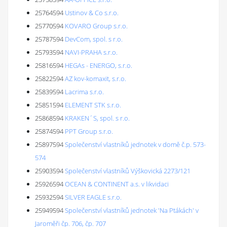
25764594
Ustinov & Co s.r.o.
25770594
KOVARO Group s.r.o.
25787594
DevCom, spol. s r.o.
25793594
NAVI-PRAHA s.r.o.
25816594
HEGAs - ENERGO, s.r.o.
25822594
AZ kov-komaxit, s.r.o.
25839594
Lacrima s.r.o.
25851594
ELEMENT STK s.r.o.
25868594
KRAKEN´S, spol. s r.o.
25874594
PPT Group s.r.o.
25897594
Společenství vlastníků jednotek v domě č.p. 573-
574
25903594
Společenství vlastníků Výškovická 2273/121
25926594
OCEAN & CONTINENT a.s. v likvidaci
25932594
SILVER EAGLE s.r.o.
25949594
Společenství vlastníků jednotek 'Na Ptákách' v
Jaroměři čp. 706, čp. 707