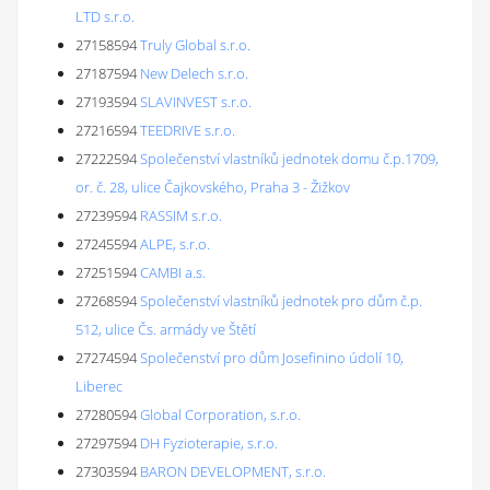
LTD s.r.o.
27158594
Truly Global s.r.o.
27187594
New Delech s.r.o.
27193594
SLAVINVEST s.r.o.
27216594
TEEDRIVE s.r.o.
27222594
Společenství vlastníků jednotek domu č.p.1709,
or. č. 28, ulice Čajkovského, Praha 3 - Žižkov
27239594
RASSIM s.r.o.
27245594
ALPE, s.r.o.
27251594
CAMBI a.s.
27268594
Společenství vlastníků jednotek pro dům č.p.
512, ulice Čs. armády ve Štětí
27274594
Společenství pro dům Josefinino údolí 10,
Liberec
27280594
Global Corporation, s.r.o.
27297594
DH Fyzioterapie, s.r.o.
27303594
BARON DEVELOPMENT, s.r.o.