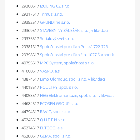
29300517
IZOLING CZ s.r.o.
29317517
Trimuzi s.r.o.
29352517
GRUNDline s.r.o.
29369517
STAVEBNINY ZÁLEŠÁK s.r.o., v likvidaci
29375517
Seriálový svět s.r.o.
29381517
Společenství pro dům Polská 722-723
29398517
Společenství pro dům č.p. 1027 Šumperk
40755517
MPC System, společnost s r. o.
41600517
VASPO, a.s.
43874517
Limo Olomouc, spol. s r.o. v likvidaci
44018517
POULTRY, spol. s r.o.
44053517
HEG Elektromontáže, spol. s r.o. v likvidaci
44684517
ECOSEN GROUP s.r.o.
44794517
RAVIC, spol. s r.o.
45245517
Q U E E N s.r.o.
45274517
ELTODO, a.s.
45280517
GEMA, spol. s r.o.