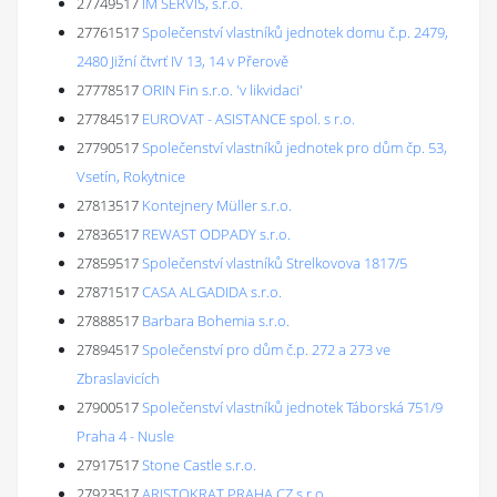
27749517
IM SERVIS, s.r.o.
27761517
Společenství vlastníků jednotek domu č.p. 2479,
2480 Jižní čtvrť IV 13, 14 v Přerově
27778517
ORIN Fin s.r.o. 'v likvidaci'
27784517
EUROVAT - ASISTANCE spol. s r.o.
27790517
Společenství vlastníků jednotek pro dům čp. 53,
Vsetín, Rokytnice
27813517
Kontejnery Müller s.r.o.
27836517
REWAST ODPADY s.r.o.
27859517
Společenství vlastníků Strelkovova 1817/5
27871517
CASA ALGADIDA s.r.o.
27888517
Barbara Bohemia s.r.o.
27894517
Společenství pro dům č.p. 272 a 273 ve
Zbraslavicích
27900517
Společenství vlastníků jednotek Táborská 751/9
Praha 4 - Nusle
27917517
Stone Castle s.r.o.
27923517
ARISTOKRAT PRAHA CZ s.r.o.