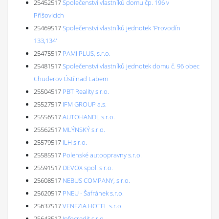
25452517
Společenství vlastníků domu čp. 196 v
Příšovicích
25469517
Společenství vlastníků jednotek 'Provodín
133,134'
25475517
PAMI PLUS, s.r.o.
25481517
Společenství vlastníků jednotek domu č. 96 obec
Chuderov Ústí nad Labem
25504517
PBT Reality s.r.o.
25527517
IFM GROUP a.s.
25556517
AUTOHANDL s.r.o.
25562517
MLÝNSKÝ s.r.o.
25579517
iLH s.r.o.
25585517
Polenské autoopravny s.r.o.
25591517
DEVOX spol. s r.o.
25608517
NEBUS COMPANY, s.r.o.
25620517
PNEU - Šafránek s.r.o.
25637517
VENEZIA HOTEL s.r.o.
25643517
Infocredit s.r.o.