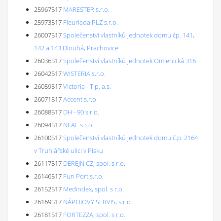
25967517
MARESTER s.r.o.
25973517
Fleuriada PLZ s.r.o.
26007517
Společenství vlastníků jednotek domu čp. 141,
142 a 143 Dlouhá, Prachovice
26036517
Společenství vlastníků jednotek Omlenická 316
26042517
WISTERIA s.r.o.
26059517
Victoria - Tip, a.s.
26071517
Accent s.r.o.
26088517
DH - 90 s.r.o.
26094517
NEAL s.r.o.
26100517
Společenství vlastníků jednotek domu č.p. 2164
v Truhlářské ulici v Písku
26117517
DEREJN CZ, spol. s r.o.
26146517
Fun Port s.r.o.
26152517
Medindex, spol. s r.o.
26169517
NÁPOJOVÝ SERVIS, s.r.o.
26181517
FORTEZZA, spol. s r.o.