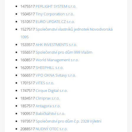
1475517
PERLIGHT SYSTEM s.r.o.
1504517
Tiny Corporation s.r.o.
1510517
EURO UPDATE.CZ s.r.o.
1527517
Společenství vlastníků jednotek Novodvorská
1095
1533517
AHK INVESTMENTS s.r.o.
1556517
Společenství pro dům 999 Vlašim
1608517
World Management s.r.o.
1620517
SHEEPHILL s.r.o.
1666517
VPO OKNA Svitavy s.r.o.
1701517
VITES s.r.o.
1747517
Cirque Digital s.r.o.
1834517
Cliniprax s.r.o.
1857517
Antagora s.r.o.
1909517
Babičkářství s.r.o.
1973517
Společenství pro dům č.p. 2328 Výletní
2088517
NUDNÝ OTEC s.r.o.