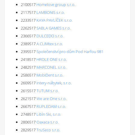
2100517
Homelove group s.r.o.
2117517
LAMBONIS s.r.o.
2233517
KAYA PAVLÍČEK s.r.o.
2262517
SABLA GAMES s.r.o.
2366517
DULCEDO s.r.o.
2389517
A CLIMtex s.r.o.
2395517
Společenství pro dům Pod Harfou 981
2418517
HROLE ONE s.r.o.
2482517
MARCONEL s.r.o.
2586517
MobiDent s.r.o.
2609517
intery-nábytek, s.r.o.
2615517
TUTUM s.r.o.
2621517
We are One s.r.o.
2667517
RUPLEDAM s.r.o.
2748517
Libín Ski, s.r.o.
2806517
Oaxaca s.r.o.
2829517
TruSeco s.r.o.