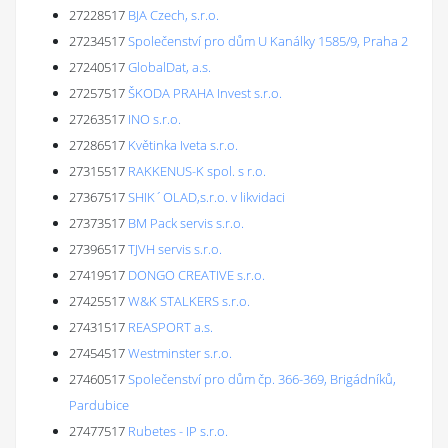
27228517
BJA Czech, s.r.o.
27234517
Společenství pro dům U Kanálky 1585/9, Praha 2
27240517
GlobalDat, a.s.
27257517
ŠKODA PRAHA Invest s.r.o.
27263517
INO s.r.o.
27286517
Květinka Iveta s.r.o.
27315517
RAKKENUS-K spol. s r.o.
27367517
SHIK´OLAD,s.r.o. v likvidaci
27373517
BM Pack servis s.r.o.
27396517
TJVH servis s.r.o.
27419517
DONGO CREATIVE s.r.o.
27425517
W&K STALKERS s.r.o.
27431517
REASPORT a.s.
27454517
Westminster s.r.o.
27460517
Společenství pro dům čp. 366-369, Brigádníků,
Pardubice
27477517
Rubetes - IP s.r.o.