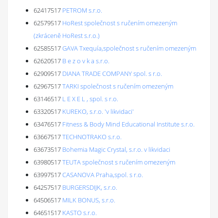
62417517
PETROM s.r.o.
62579517
HoRest společnost s ručením omezeným
(zkráceně HoRest s.r.o.)
62585517
GAVA Txequía,společnost s ručením omezeným
62620517
B e z o v k a s.r.o.
62909517
DIANA TRADE COMPANY spol. s r.o.
62967517
TARKI společnost s ručením omezeným
63146517
L E X E L , spol. s r.o.
63320517
KUREKO, s.r.o. 'v likvidaci'
63476517
Fitness & Body Mind Educational Institute s.r.o.
63667517
TECHNOTRAKO s.r.o.
63673517
Bohemia Magic Crystal, s.r.o. v likvidaci
63980517
TEUTA společnost s ručením omezeným
63997517
CASANOVA Praha,spol. s r.o.
64257517
BURGERSDIJK, s.r.o.
64506517
MILK BONUS, s.r.o.
64651517
KASTO s.r.o.