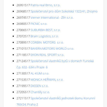
26951517
Patria real Brno, s.r.o.
26968517
Společenství pro dům Sokolská 1322/41, Znojmo
26974517
Verner International - Zlín s.r.o.
26980517
PICNIC s.r.o.
27066517
SUBURBIA BEST, s.r.o.
27072517
Brain Logistics, s.r.o.
27089517
CORBIN MOTORS s.r.o.
27101517
BAYERN MOTORS WORLD s.r.o.
27118517
EKON REAL SPORT s.r.o.
27124517
Společenství vlastníků bytů v domech Tuniská
č.p. 632- 634 v Praze 6
27130517
AL-KUM s.r.o.
27153517
MONICA HEŘMAN, s.r.o.
27199517
DIGSEN s.r.o.
27205517
Chantilly s.r.o.
27211517
Společenství vlastníků jednotek domu Korunní
769/24, Praha 2