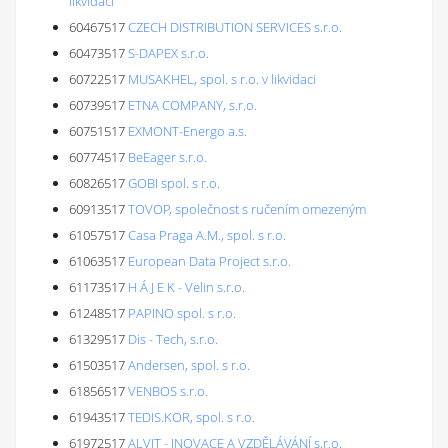
likvidaci
60467517
CZECH DISTRIBUTION SERVICES s.r.o.
60473517
S-DAPEX s.r.o.
60722517
MUSAKHEL, spol. s r.o. v likvidaci
60739517
ETNA COMPANY, s.r.o.
60751517
EXMONT-Energo a.s.
60774517
BeEager s.r.o.
60826517
GOBI spol. s r.o.
60913517
TOVOP, společnost s ručením omezeným
61057517
Casa Praga A.M., spol. s r.o.
61063517
European Data Project s.r.o.
61173517
H Á J E K - Velin s.r.o.
61248517
PAPINO spol. s r.o.
61329517
Dis - Tech, s.r.o.
61503517
Andersen, spol. s r.o.
61856517
VENBOS s.r.o.
61943517
TEDIS.KOR, spol. s r.o.
61972517
ALVIT - INOVACE A VZDĚLÁVÁNÍ s.r.o.