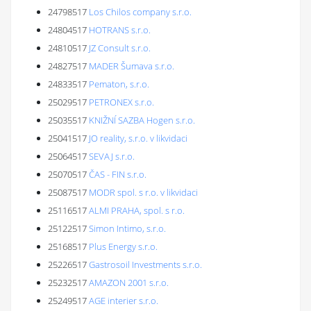
24798517
Los Chilos company s.r.o.
24804517
HOTRANS s.r.o.
24810517
JZ Consult s.r.o.
24827517
MADER Šumava s.r.o.
24833517
Pematon, s.r.o.
25029517
PETRONEX s.r.o.
25035517
KNIŽNÍ SAZBA Hogen s.r.o.
25041517
JO reality, s.r.o. v likvidaci
25064517
SEVAJ s.r.o.
25070517
ČAS - FIN s.r.o.
25087517
MODR spol. s r.o. v likvidaci
25116517
ALMI PRAHA, spol. s r.o.
25122517
Simon Intimo, s.r.o.
25168517
Plus Energy s.r.o.
25226517
Gastrosoil Investments s.r.o.
25232517
AMAZON 2001 s.r.o.
25249517
AGE interier s.r.o.