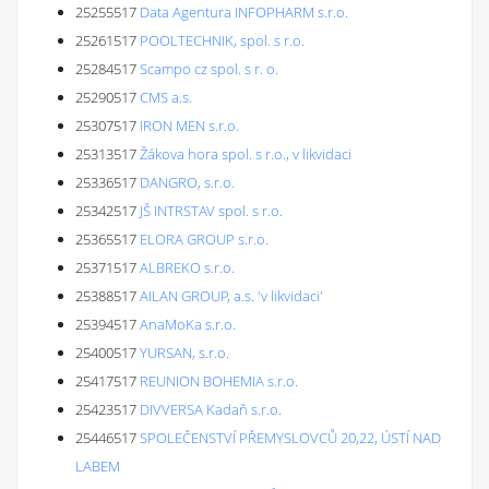
25255517
Data Agentura INFOPHARM s.r.o.
25261517
POOLTECHNIK, spol. s r.o.
25284517
Scampo cz spol. s r. o.
25290517
CMS a.s.
25307517
IRON MEN s.r.o.
25313517
Žákova hora spol. s r.o., v likvidaci
25336517
DANGRO, s.r.o.
25342517
JŠ INTRSTAV spol. s r.o.
25365517
ELORA GROUP s.r.o.
25371517
ALBREKO s.r.o.
25388517
AILAN GROUP, a.s. 'v likvidaci'
25394517
AnaMoKa s.r.o.
25400517
YURSAN, s.r.o.
25417517
REUNION BOHEMIA s.r.o.
25423517
DIVVERSA Kadaň s.r.o.
25446517
SPOLEČENSTVÍ PŘEMYSLOVCŮ 20,22, ÚSTÍ NAD
LABEM