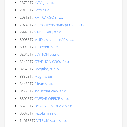
2870517
KYANJI s.r.o.
2916517
Gets s.r.o.
2951517
RH - CARGO s.r.o.
2974517
Alpex events management s.r.o.
2997517
SINGLE way s.r.o.
3008517
MUDr. Milan Lukáš s.r.o.
3095517
Kapenem s.r.o.
3234517
LEVITONIS s.r.o.
3240517
GRYPHON GROUP s.r.o.
3257517
Bongibo, s. r. o.
3350517
Maginis SE
3448517
Eilean s.r.o.
3477517
Industrial Pack s.r.o.
3506517
CAESAR OFFICE s.r.o.
3529517
DYNAMIC STREAM s.r.o.
3587517
Tezokam s.r.o.
14615517
VITRUM spol. s r.o.