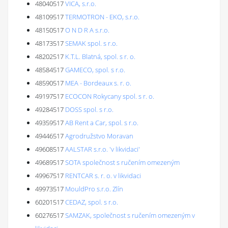
48040517
VICA, s.r.o.
48109517
TERMOTRON - EKO, s.r.o.
48150517
O N D R A s.r.o.
48173517
SEMAK spol. s r.o.
48202517
K.T.L. Blatná, spol. s r. o.
48584517
GAMECO, spol. s r.o.
48590517
MEA - Bordeaux s. r. o.
49197517
ECOCON Rokycany spol. s r. o.
49284517
DOSS spol. s r.o.
49359517
AB Rent a Car, spol. s r.o.
49446517
Agrodružstvo Moravan
49608517
AALSTAR s.r.o. 'v likvidaci'
49689517
SOTA společnost s ručením omezeným
49967517
RENTCAR s. r. o. v likvidaci
49973517
MouldPro s.r.o. Zlín
60201517
CEDAZ, spol. s r.o.
60276517
SAMZAK, společnost s ručením omezeným v