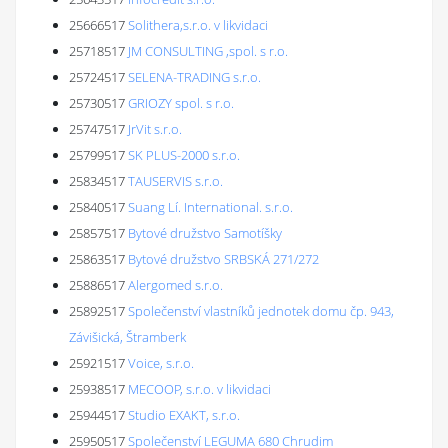
25666517
Solithera,s.r.o. v likvidaci
25718517
JM CONSULTING ,spol. s r.o.
25724517
SELENA-TRADING s.r.o.
25730517
GRIOZY spol. s r.o.
25747517
JrVit s.r.o.
25799517
SK PLUS-2000 s.r.o.
25834517
TAUSERVIS s.r.o.
25840517
Suang Lí. International. s.r.o.
25857517
Bytové družstvo Samotíšky
25863517
Bytové družstvo SRBSKÁ 271/272
25886517
Alergomed s.r.o.
25892517
Společenství vlastníků jednotek domu čp. 943,
Závišická, Štramberk
25921517
Voice, s.r.o.
25938517
MECOOP, s.r.o. v likvidaci
25944517
Studio EXAKT, s.r.o.
25950517
Společenství LEGUMA 680 Chrudim