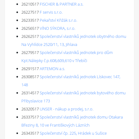
26210517
FISCHER & PARTNER a.s.
26227517
F servis s.r.o.
26233517
Pekařství Křižák s.r.o.
26256517
VÍNO SÝKORA, s.r.o.
26262517
Společenství vlastníků jednotek obytného domu
Na Vyhlídce 2520/11, 13, Jihlava
26279517
Společenství vlastníků jednotek pro dům
Kpt.Nálepky č.p.608,609,610 v Třebíči
26291517
ARTEMON a.s.
26308517
Společenství vlastníků jednotek Lískovec 147,
148
26314517
Společenství vlastníků jednotek bytového domu
Přibyslavice 173
26320517
UNSER - nákup a prodej, s.r.o.
26337517
Společenství vlastníků jednotek domu Otakara
Březiny 8, 10 ve Františkových Lázních
26343517
Společenství čp. 225, Hrádek u Sušice