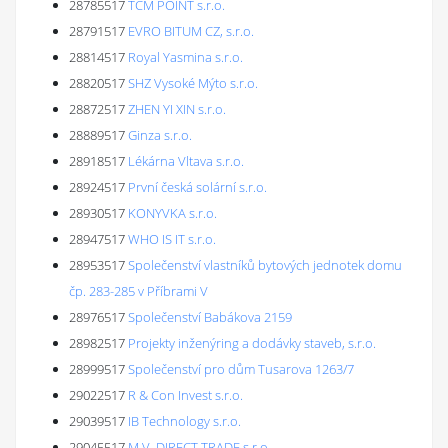
28785517
TCM POINT s.r.o.
28791517
EVRO BITUM CZ, s.r.o.
28814517
Royal Yasmina s.r.o.
28820517
SHZ Vysoké Mýto s.r.o.
28872517
ZHEN YI XIN s.r.o.
28889517
Ginza s.r.o.
28918517
Lékárna Vltava s.r.o.
28924517
První česká solární s.r.o.
28930517
KONYVKA s.r.o.
28947517
WHO IS IT s.r.o.
28953517
Společenství vlastníků bytových jednotek domu
čp. 283-285 v Příbrami V
28976517
Společenství Babákova 2159
28982517
Projekty inženýring a dodávky staveb, s.r.o.
28999517
Společenství pro dům Tusarova 1263/7
29022517
R & Con Invest s.r.o.
29039517
IB Technology s.r.o.
29045517
M.V.-DIRECT TRADE s.r.o.