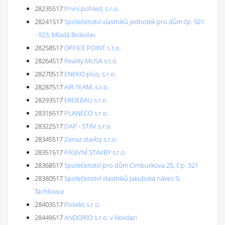
28235517
První pohled, s.r.o.
28241517
Společenství vlastníků jednotek pro dům čp. 921
- 923, Mladá Boleslav
28258517
OFFICE POINT s.r.o.
28264517
Reality MUSA s.r.o.
28270517
ENEKO plus, s.r.o.
28287517
AIR TEAM, s.r.o.
28293517
ERDEBAU s.r.o.
28316517
PLANECO s.r.o.
28322517
DAP - STAV s.r.o.
28345517
Zanaz stavby s.r.o.
28351517
PASIVNÍ STAVBY s.r.o.
28368517
Společenství pro dům Cimburkova 25, č.p. 321
28380517
Společenství vlastníků Jakubská náves 9,
Tachlovice
28403517
Polieks s.r.o.
28449517
ANDORIO s.r.o. v likvidaci