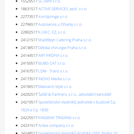
15529517
SL Dent s.r.o.
18631517
ACTIVE SERVICES ,spol. s r.o.
22773517
IronSpringe s.r.o.
22796517
Autoservis u Oharky s.r.o.
22802517
K.I.M.C. CZ, s.r.o.
24121517
Waldštejn Catering Praha s.r.o.
24138517
Dětská chirurgie Praha s.r.o.
24144517
ART-PROFIX s.r.o.
24150517
BUBIS CAT s.r.o.
24167517
LDM - Trans s.r.o.
24173517
INOVO Media s.r.o.
24196517
MativanS Style s.r.o.
24202517
Šafář & Partners, s.r.o., advokátní kancelář
24219517
Společenství vlastníků jednotek v budově č.p.
1829 a č.p. 1830
24225517
KINGWAY TRADING s.r.o.
24231517
Aritex company s.r.o.
24248517
Společenství vlastníků Pražská 1555, Praha 10