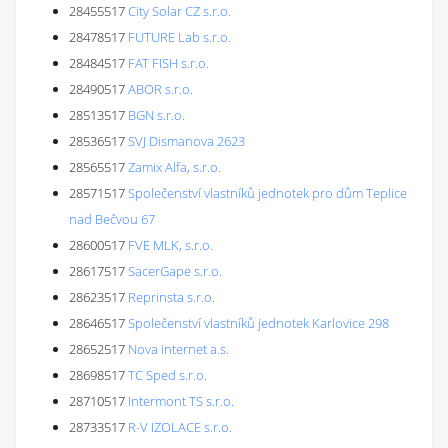
28455517
City Solar CZ s.r.o.
28478517
FUTURE Lab s.r.o.
28484517
FAT FISH s.r.o.
28490517
ABOR s.r.o.
28513517
BGN s.r.o.
28536517
SVJ Dismanova 2623
28565517
Zamix Alfa, s.r.o.
28571517
Společenství vlastníků jednotek pro dům Teplice
nad Bečvou 67
28600517
FVE MLK, s.r.o.
28617517
SacerGape s.r.o.
28623517
Reprinsta s.r.o.
28646517
Společenství vlastníků jednotek Karlovice 298
28652517
Nova internet a.s.
28698517
TC Sped s.r.o.
28710517
Intermont TS s.r.o.
28733517
R-V IZOLACE s.r.o.