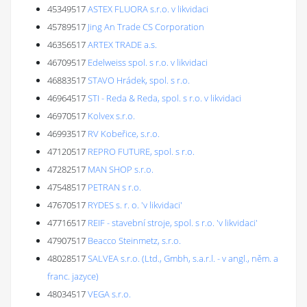
45349517
ASTEX FLUORA s.r.o. v likvidaci
45789517
Jing An Trade CS Corporation
46356517
ARTEX TRADE a.s.
46709517
Edelweiss spol. s r.o. v likvidaci
46883517
STAVO Hrádek, spol. s r.o.
46964517
STI - Reda & Reda, spol. s r.o. v likvidaci
46970517
Kolvex s.r.o.
46993517
RV Kobeřice, s.r.o.
47120517
REPRO FUTURE, spol. s r.o.
47282517
MAN SHOP s.r.o.
47548517
PETRAN s r.o.
47670517
RYDES s. r. o. 'v likvidaci'
47716517
REIF - stavební stroje, spol. s r.o. 'v likvidaci'
47907517
Beacco Steinmetz, s.r.o.
48028517
SALVEA s.r.o. (Ltd., Gmbh, s.a.r.l. - v angl., něm. a
franc. jazyce)
48034517
VEGA s.r.o.