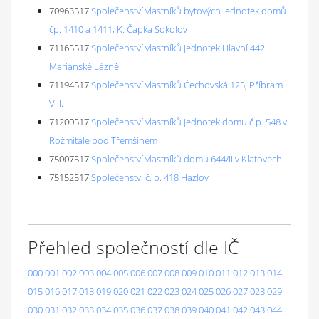
70963517
Společenství vlastníků bytových jednotek domů
čp. 1410 a 1411, K. Čapka Sokolov
71165517
Společenství vlastníků jednotek Hlavní 442
Mariánské Lázně
71194517
Společenství vlastníků Čechovská 125, Příbram
VIII.
71200517
Společenství vlastníků jednotek domu č.p. 548 v
Rožmitále pod Třemšínem
75007517
Společenství vlastníků domu 644/II v Klatovech
75152517
Společenství č. p. 418 Hazlov
Přehled společností dle IČ
000
001
002
003
004
005
006
007
008
009
010
011
012
013
014
015
016
017
018
019
020
021
022
023
024
025
026
027
028
029
030
031
032
033
034
035
036
037
038
039
040
041
042
043
044