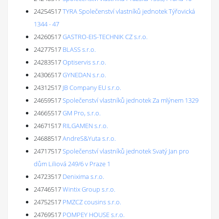
24254517
TYRA Společenství vlastníků jednotek Týřovická
1344 - 47
24260517
GASTRO-EIS-TECHNIK CZ s.r.o.
24277517
BLASS s.r.o.
24283517
Optiservis s.r.o.
24306517
GYNEDAN s.r.o.
24312517
JB Company EU s.r.o.
24659517
Společenství vlastníků jednotek Za mlýnem 1329
24665517
GM Pro, s.r.o.
24671517
RILGAMEN s.r.o.
24688517
AndreS&Yuta s.r.o.
24717517
Společenství vlastníků jednotek Svatý Jan pro
dům Liliová 249/6 v Praze 1
24723517
Denixima s.r.o.
24746517
Wintix Group s.r.o.
24752517
PMZCZ cousins s.r.o.
24769517
POMPEY HOUSE s.r.o.