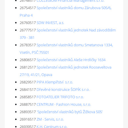
26748517
COLLEGIUM Financial Management s.r.o.
26754517
Společenství vlastníků domu Zárubova 505/6,
Praha 4
26760517
SDW INVEST, a.s.
26777517
Společenství vlastníků jednotek Nad závodištěm
379 - 381
26783517
Společenství vlastníků domu Smetanova 1334,
Vsetín, PSČ:75501
26806517
Společenství vlastníků Aleše Hrdličky 1634
26812517
Společenství vlastníků jednotek Rooseveltova
27/19, 41/21, Opava
26829517
PIPA Klempířství s.r.o.
26841517
Dřevěné konstrukce ŠOPÍK s.r.o.
26858517
FOTOATELIER TRIFOTO s.r.o.
26887517
CENTRUM - Fashion House, s.r.o.
26893517
'Společenství vlastníků bytů Žižkova 505'
26916517
ZM - Servis, s.r.o.
26939517
K.H. Centrum s.r.o.