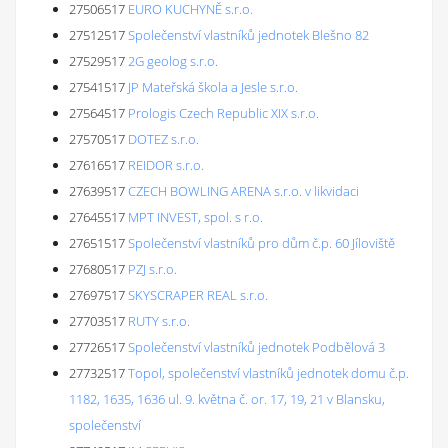
27506517
EURO KUCHYNĚ s.r.o.
27512517
Společenství vlastníků jednotek Blešno 82
27529517
2G geolog s.r.o.
27541517
JP Mateřská škola a Jesle s.r.o.
27564517
Prologis Czech Republic XIX s.r.o.
27570517
DOTEZ s.r.o.
27616517
REIDOR s.r.o.
27639517
CZECH BOWLING ARENA s.r.o. v likvidaci
27645517
MPT INVEST, spol. s r.o.
27651517
Společenství vlastníků pro dům č.p. 60 Jíloviště
27680517
PZJ s.r.o.
27697517
SKYSCRAPER REAL s.r.o.
27703517
RUTY s.r.o.
27726517
Společenství vlastníků jednotek Podbělová 3
27732517
Topol, společenství vlastníků jednotek domu č.p.
1182, 1635, 1636 ul. 9. května č. or. 17, 19, 21 v Blansku,
společenství