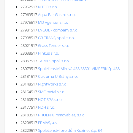
27952517
NITFO s.r.o.
27969517
Aqua Bar Gastro s.r.o.
27975517
MD Agentur s.r.o.
27981517
EVGOL - company s.r.o.
27998517
GR TRANS, spol. s r.o.
28021517
Grass Tender s.r.o.
28038517
Hinkus s.r.o.
28067517
TARBES spol. s r.o.
28073517
Společenství Mírová 438 38501 VIMPERK čp 438
28131517
Cukrárna U Brány s.r.o.
28148517
NightWorks s.r.o.
28154517
SMC metal s.r.o.
28160517
HOT SPA s.r.o.
28177517
NDH s.r.o.
28183517
PHOENIX Immovables, s.r.o.
28206517
EPMAS, a.s.
28229517
Společenství pro dům Kozinec č.p. 64