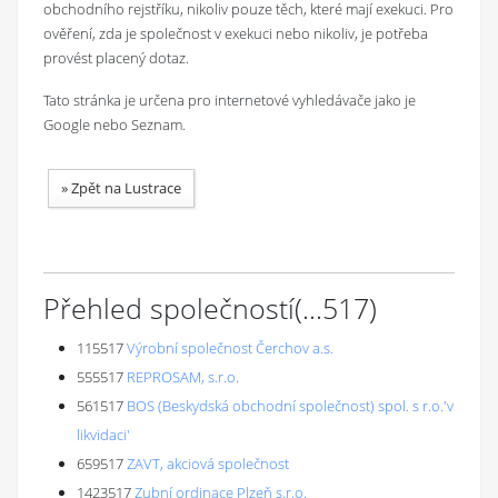
obchodního rejstříku, nikoliv pouze těch, které mají exekuci. Pro
ověření, zda je společnost v exekuci nebo nikoliv, je potřeba
provést placený dotaz.
Tato stránka je určena pro internetové vyhledávače jako je
Google nebo Seznam.
»
Zpět na Lustrace
Přehled společností
(...
517
)
115517
Výrobní společnost Čerchov a.s.
555517
REPROSAM, s.r.o.
561517
BOS (Beskydská obchodní společnost) spol. s r.o.'v
likvidaci'
659517
ZAVT, akciová společnost
1423517
Zubní ordinace Plzeň s.r.o.