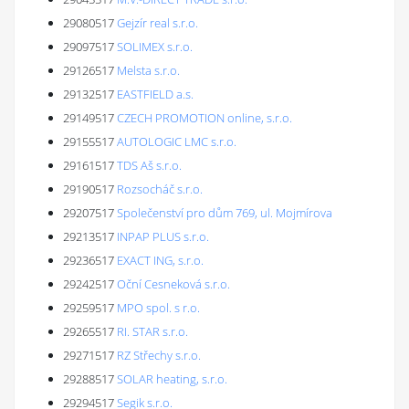
29080517
Gejzír real s.r.o.
29097517
SOLIMEX s.r.o.
29126517
Melsta s.r.o.
29132517
EASTFIELD a.s.
29149517
CZECH PROMOTION online, s.r.o.
29155517
AUTOLOGIC LMC s.r.o.
29161517
TDS Aš s.r.o.
29190517
Rozsocháč s.r.o.
29207517
Společenství pro dům 769, ul. Mojmírova
29213517
INPAP PLUS s.r.o.
29236517
EXACT ING, s.r.o.
29242517
Oční Cesneková s.r.o.
29259517
MPO spol. s r.o.
29265517
RI. STAR s.r.o.
29271517
RZ Střechy s.r.o.
29288517
SOLAR heating, s.r.o.
29294517
Segik s.r.o.