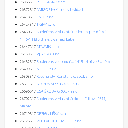
26366517
REIHL AGRO s.r.o.
26372517
AMIGOS K+K s.r.o. v likvidaci
26418517
LAFO s.r.o.
26424517
TIGIRA s.r.o.
26430517
Společenství vlastníků jednotek pro dům čp.
1446-1448,Sídliště,Lysá nad Labem
26447517
STAVMIX s.r.o.
26453517
P.J.SIGMA s.r.o.
26482517
Společenství domu čp. 1415-1416 ve Slaném
26499517
A - 111, s.r.o.
26505517
Květinářství Konstancie, spol. s r.o.
26511517
AIR BUSINESS GROUP s.r.o.
26696517
USA ŠKODA GROUP s.r.o.
26702517
Společenství vlastníků domu Fričova 2611,
Mělník
26719517
DESIGN LIŠKA s.r.o.
26725517
VČL EXPORT - IMPORT s.r.o.