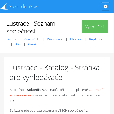
Sokordia iSpis
Lustrace - Seznam
Vyzkoušet!
společností
Popis
Více o CEE
Registrace
Ukázka
Rejstříky
API
Ceník
Lustrace - Katalog - Stránka
pro vyhledávače
Společnost
Sokordia, s.r.o.
nabízí přístup do placené
Centrální
evidence exekucí
– seznamu vedeného Exekutorskou komorou
ČR.
Software zde zobrazuje seznam VŠECH společností z