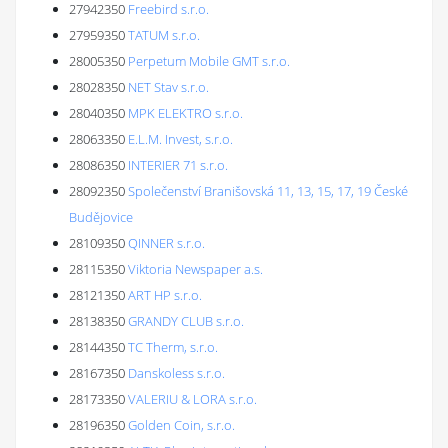
27942350
Freebird s.r.o.
27959350
TATUM s.r.o.
28005350
Perpetum Mobile GMT s.r.o.
28028350
NET Stav s.r.o.
28040350
MPK ELEKTRO s.r.o.
28063350
E.L.M. Invest, s.r.o.
28086350
INTERIER 71 s.r.o.
28092350
Společenství Branišovská 11, 13, 15, 17, 19 České
Budějovice
28109350
QINNER s.r.o.
28115350
Viktoria Newspaper a.s.
28121350
ART HP s.r.o.
28138350
GRANDY CLUB s.r.o.
28144350
TC Therm, s.r.o.
28167350
Danskoless s.r.o.
28173350
VALERIU & LORA s.r.o.
28196350
Golden Coin, s.r.o.