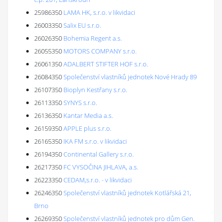
25986350
LAMA HK, s.r.o. v likvidaci
26003350
Salix EU s.r.o.
26026350
Bohemia Regent a.s.
26055350
MOTORS COMPANY s.r.o.
26061350
ADALBERT STIFTER HOF s.r.o.
26084350
Společenství vlastníků jednotek Nové Hrady 89
26107350
Bioplyn Kestřany s.r.o.
26113350
SYNYS s.r.o.
26136350
Kantar Media a.s.
26159350
APPLE plus s.r.o.
26165350
IKA FM s.r.o. v likvidaci
26194350
Continental Gallery s.r.o.
26217350
FC VYSOČINA JIHLAVA, a.s.
26223350
CEDAM,s.r.o. - v likvidaci
26246350
Společenství vlastníků jednotek Kotlářská 21,
Brno
26269350
Společenství vlastníků jednotek pro dům Gen.