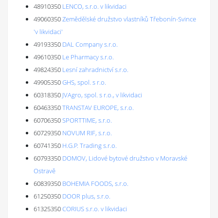
48910350
LENCO, s.r.o. v likvidaci
49060350
Zemědělské družstvo vlastníků Třebonín-Svince
'v likvidaci'
49193350
DAL Company s.r.o.
49610350
Le Pharmacy s.r.o.
49824350
Lesní zahradnictví s.r.o.
49905350
GHS, spol. s r.o.
60318350
JVAgro, spol. s r.o., v likvidaci
60463350
TRANSTAV EUROPE, s.r.o.
60706350
SPORTTIME, s.r.o.
60729350
NOVUM RIF, s.r.o.
60741350
H.G.P. Trading s.r.o.
60793350
DOMOV, Lidové bytové družstvo v Moravské
Ostravě
60839350
BOHEMIA FOODS, s.r.o.
61250350
DOOR plus, s.r.o.
61325350
CORIUS s.r.o. v likvidaci