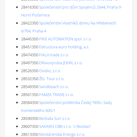
28416350
Společenství pro dům Spojenců 2644, Praha 9 -
Horní Počernice
28422350
Společenství vlastníků domu Na Hřebenech
II/764, Praha 4
28445350
PIKE AUTOMATION spol. s r.o.
28451350
Estructura euro holding, a.s.
28474350
FIALA trade s.r.o.
28497350
Dřevovýroba JOHN, s.r.o.
28526350
Ovidio, s.r.o.
28532350
ŽEL Tour s.r.o.
28549350
Sandbeach s.r.o.
28561350
FAMZA TRADE s.r.o.
28584350
Společenství poliklinika Český Těšín, Sady
Komenského 605/1
28590350
Berbata Sun s.r.o.
28607350
SAKARO CBB s.r.o. 'v likvidaci'
28613350
Mostárenská Energo s.r.o.