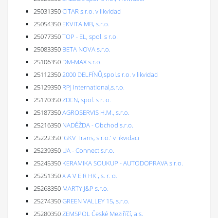
25031350
CITAR s.r.o. v likvidaci
25054350
EKVITA MB, s.r.o.
25077350
TOP - EL, spol. s r.o.
25083350
BETA NOVA s.r.o.
25106350
DM-MAX s.r.o.
25112350
2000 DELFÍNŮ,spol.s r.o. v likvidaci
25129350
RPJ International,s.r.o.
25170350
ZDEN, spol. s r. o.
25187350
AGROSERVIS H.M., s.r.o.
25216350
NADĚŽDA - Obchod s.r.o.
25222350
'GKV Trans, s.r.o.' v likvidaci
25239350
UA - Connect s.r.o.
25245350
KERAMIKA SOUKUP - AUTODOPRAVA s.r.o.
25251350
X A V E R HK , s. r. o.
25268350
MARTY J&P s.r.o.
25274350
GREEN VALLEY 15, s.r.o.
25280350
ZEMSPOL České Meziříčí, a.s.