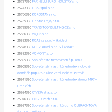
25737350
FARINELLI EURO INDUSTRY s.r.o.
25743350
L.B.S.,spol. s r.o.
25766350
KOROSTAV s.r.o.
25789350
Fin Star Trejd, s.r.o.
25795350
TRANSITCONSULTING-CZ s.r.o.
25830350
VAJDA s.r.o.
25853350
ROAZ cz s.r.o. 'v likvidaci'
25876350
NHL ZDRAVÍ, s.r.o. 'v likvidaci'
25882350
VOMONT s.r.o.
25899350
Společenství nemovitosti č.p. 1880
25905350
Společenství vlastníků jednotek v obytném
domě čís.pop.1857, ulice Verdunská v Ostravě
25911350
Společenství vlastníků jednotek domu 1497 v
Hranicích
25934350
CTVZ Praha, s.r.o.
25940350
HNG - Czech s.r.o.
25957350
Společenství vlastníků domu OLBRACHTOVA
č.p. 201, Lanškroun