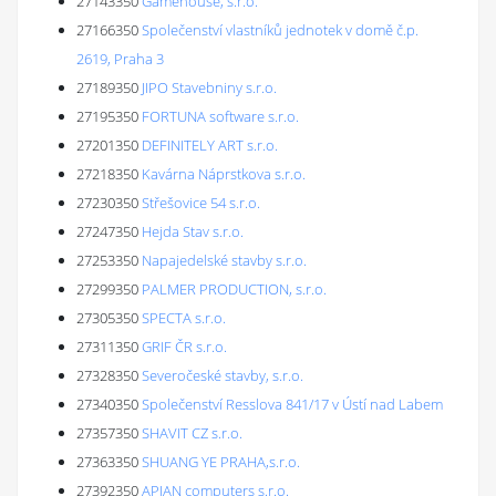
27143350
Gamehouse, s.r.o.
27166350
Společenství vlastníků jednotek v domě č.p.
2619, Praha 3
27189350
JIPO Stavebniny s.r.o.
27195350
FORTUNA software s.r.o.
27201350
DEFINITELY ART s.r.o.
27218350
Kavárna Náprstkova s.r.o.
27230350
Střešovice 54 s.r.o.
27247350
Hejda Stav s.r.o.
27253350
Napajedelské stavby s.r.o.
27299350
PALMER PRODUCTION, s.r.o.
27305350
SPECTA s.r.o.
27311350
GRIF ČR s.r.o.
27328350
Severočeské stavby, s.r.o.
27340350
Společenství Resslova 841/17 v Ústí nad Labem
27357350
SHAVIT CZ s.r.o.
27363350
SHUANG YE PRAHA,s.r.o.
27392350
APIAN computers s.r.o.