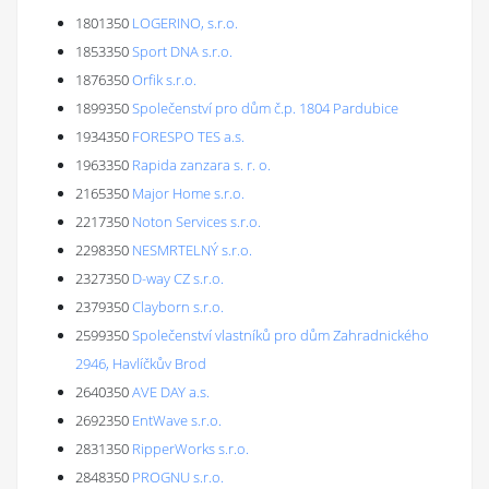
1801350
LOGERINO, s.r.o.
1853350
Sport DNA s.r.o.
1876350
Orfik s.r.o.
1899350
Společenství pro dům č.p. 1804 Pardubice
1934350
FORESPO TES a.s.
1963350
Rapida zanzara s. r. o.
2165350
Major Home s.r.o.
2217350
Noton Services s.r.o.
2298350
NESMRTELNÝ s.r.o.
2327350
D-way CZ s.r.o.
2379350
Clayborn s.r.o.
2599350
Společenství vlastníků pro dům Zahradnického
2946, Havlíčkův Brod
2640350
AVE DAY a.s.
2692350
EntWave s.r.o.
2831350
RipperWorks s.r.o.
2848350
PROGNU s.r.o.