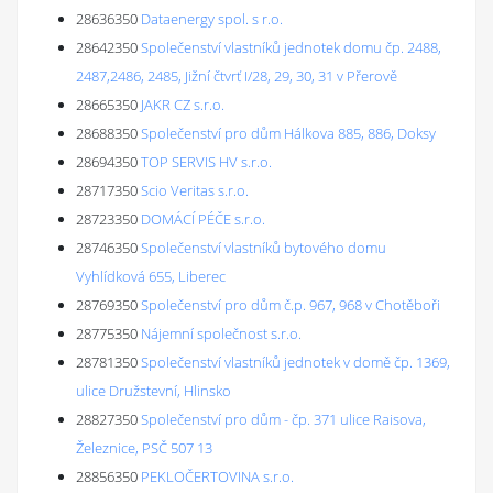
28636350
Dataenergy spol. s r.o.
28642350
Společenství vlastníků jednotek domu čp. 2488,
2487,2486, 2485, Jižní čtvrť I/28, 29, 30, 31 v Přerově
28665350
JAKR CZ s.r.o.
28688350
Společenství pro dům Hálkova 885, 886, Doksy
28694350
TOP SERVIS HV s.r.o.
28717350
Scio Veritas s.r.o.
28723350
DOMÁCÍ PÉČE s.r.o.
28746350
Společenství vlastníků bytového domu
Vyhlídková 655, Liberec
28769350
Společenství pro dům č.p. 967, 968 v Chotěboři
28775350
Nájemní společnost s.r.o.
28781350
Společenství vlastníků jednotek v domě čp. 1369,
ulice Družstevní, Hlinsko
28827350
Společenství pro dům - čp. 371 ulice Raisova,
Železnice, PSČ 507 13
28856350
PEKLOČERTOVINA s.r.o.