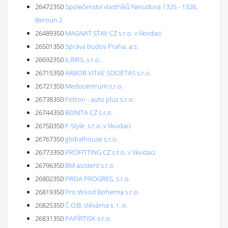
26472350
Společenství vlastníků Nerudova 1325 - 1326,
Beroun 2
26489350
MAGNAT STAV CZ s.r.o. v likvidaci
26501350
Správa budov Praha, a.s.
26692350
ILBIRS, s.r.o.
26715350
ARBOR VITAE SOCIETAS s.r.o.
26721350
Medocentrum s.r.o.
26738350
Fotron - auto plus s.r.o.
26744350
BONITA CZ s.r.o.
26750350
F-Style s.r.o. v likvidaci
26767350
globalhouse s.r.o.
26773350
PROFITTING CZ s.r.o. v likvidaci
26796350
BM asistent s.r.o.
26802350
PROA PROGRES, s.r.o.
26819350
Pro Wood Bohemia s.r.o.
26825350
Č.O.B. slévárna s. r. o.
26831350
PAPÍRTISK s.r.o.