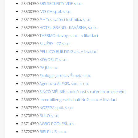
25494350
SBS SECURITY-VDF s.r.o.
25500350
IVO-CH spol. s r.o.
25517350
P + Tcs svářecí technika, s.r.o.
25523350
HOTEL GRAND - KAVÁRNA, s.r.o.
25546350
THERMO stavby, s.r.o. - v likvidaci
25552350
SLUŽBY - CZ s.r.o.
25569350
PELLICO BUILDING a.s. v likvidaci
25575350
KOVOSLIT s.r.o.
25598350
PAJU s.r.o.
25627350
Ekologie Jaroslav Šimek, s.r.o.
25633350
Agentura ALEXIS, spol. s r.o.
25656350
SINCO MĚLNÍK společnost s ručením omezeným
25662350
Immobiliengesellschaft Nr.2, s.r.o. v likvidaci
25679350
NOZEPA spol. s r.o.
25708350
RULO s.r.o.
25714350
AGRO PODLESÍ, a.s.
25720350
BIBI PLUS, s.r.o.