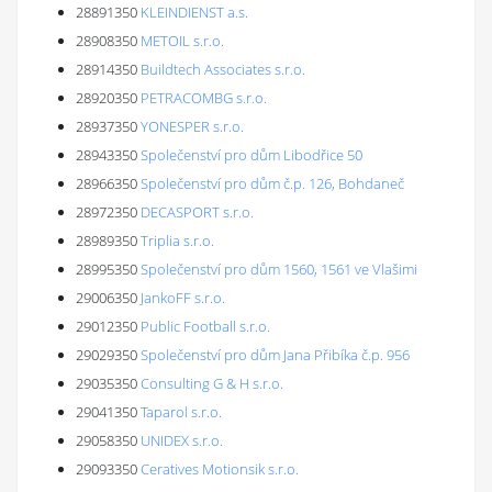
28891350
KLEINDIENST a.s.
28908350
METOIL s.r.o.
28914350
Buildtech Associates s.r.o.
28920350
PETRACOMBG s.r.o.
28937350
YONESPER s.r.o.
28943350
Společenství pro dům Libodřice 50
28966350
Společenství pro dům č.p. 126, Bohdaneč
28972350
DECASPORT s.r.o.
28989350
Triplia s.r.o.
28995350
Společenství pro dům 1560, 1561 ve Vlašimi
29006350
JankoFF s.r.o.
29012350
Public Football s.r.o.
29029350
Společenství pro dům Jana Přibíka č.p. 956
29035350
Consulting G & H s.r.o.
29041350
Taparol s.r.o.
29058350
UNIDEX s.r.o.
29093350
Ceratives Motionsik s.r.o.