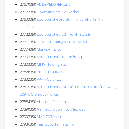
27670350
AL DEVELOPER s.r.o.
27687350
Libertum s.r.o. - v likvidaci
27693350
Společenství pro dům Palackého 1341 v
Holešově
27722350
Společenství vlastníků Hlinky 3,5
27751350
Film accounting s.r.o. v likvidaci
27774350
Mark&Fill, s.r.o.
27797350
Společenství 1021 Rožnov p.R.
27803350
MFIN Holding a.s.
27826350
BRISK TIGER a.s.
27832350
PA-FI-GL, s.r.o.
27855350
Společenství vlastníků jednotek Slunečná 542/5,
509/7, Olomouc-Holice
27884350
Abeceda Realit s.r.o.
27890350
Nejmet group.s.r.o., v likvidaci
27907350
MAR-TARA s.r.o.
27936350
Feel Good Firma s. r. o.