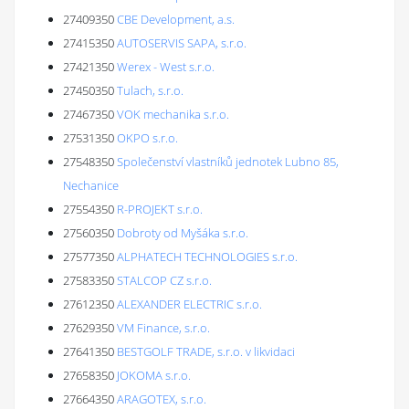
27409350
CBE Development, a.s.
27415350
AUTOSERVIS SAPA, s.r.o.
27421350
Werex - West s.r.o.
27450350
Tulach, s.r.o.
27467350
VOK mechanika s.r.o.
27531350
OKPO s.r.o.
27548350
Společenství vlastníků jednotek Lubno 85,
Nechanice
27554350
R-PROJEKT s.r.o.
27560350
Dobroty od Myšáka s.r.o.
27577350
ALPHATECH TECHNOLOGIES s.r.o.
27583350
STALCOP CZ s.r.o.
27612350
ALEXANDER ELECTRIC s.r.o.
27629350
VM Finance, s.r.o.
27641350
BESTGOLF TRADE, s.r.o. v likvidaci
27658350
JOKOMA s.r.o.
27664350
ARAGOTEX, s.r.o.