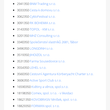
2941350
BNM Trading s.r.o.
3033350
Cesta k domovu s.r.o.
3062350
CykloFestival s.r.o.
3091350
RK BOHEMIA s.r.o.
3143350
TOPOL - KM s.r.o.
3201350
MHZ Consulting s.r.o.
3340350
Společenství vlastníků 2681, Tábor
3496350
LONGDINH s.r.o.
3519350
JIHOIZOL s.r.o.
3531350
Farma Sousedovice s.r.o.
3554350
LEHEL s.r.o.
3560350
Cestovní Agentura Körberyacht Charter s.r.o.
3606350
Active Sport Club s.r.o.
16590350
Květiny a věnce, spol.s.r.o.
18198350
Comex, spol. s r.o. - v likvidaci
18621350
KOVOBRASIV Mníšek, spol. s r.o.
18829350
FORMAN spol. s r.o.