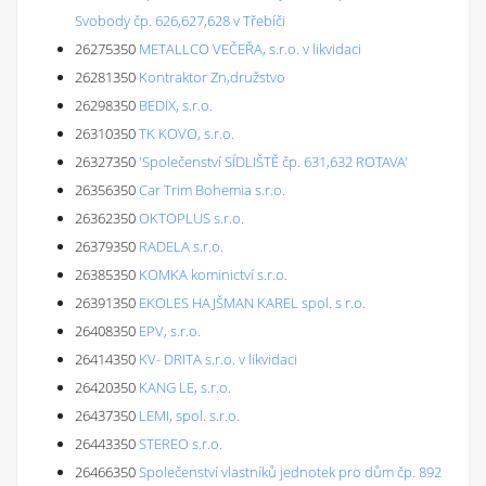
Svobody čp. 626,627,628 v Třebíči
26275350
METALLCO VEČEŘA, s.r.o. v likvidaci
26281350
Kontraktor Zn,družstvo
26298350
BEDIX, s.r.o.
26310350
TK KOVO, s.r.o.
26327350
'Společenství SÍDLIŠTĚ čp. 631,632 ROTAVA'
26356350
Car Trim Bohemia s.r.o.
26362350
OKTOPLUS s.r.o.
26379350
RADELA s.r.o.
26385350
KOMKA kominictví s.r.o.
26391350
EKOLES HAJŠMAN KAREL spol. s r.o.
26408350
EPV, s.r.o.
26414350
KV- DRITA s.r.o. v likvidaci
26420350
KANG LE, s.r.o.
26437350
LEMI, spol. s.r.o.
26443350
STEREO s.r.o.
26466350
Společenství vlastníků jednotek pro dům čp. 892