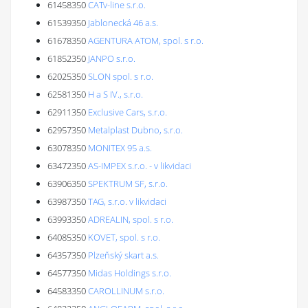
61458350
CATv-line s.r.o.
61539350
Jablonecká 46 a.s.
61678350
AGENTURA ATOM, spol. s r.o.
61852350
JANPO s.r.o.
62025350
SLON spol. s r.o.
62581350
H a S IV., s.r.o.
62911350
Exclusive Cars, s.r.o.
62957350
Metalplast Dubno, s.r.o.
63078350
MONITEX 95 a.s.
63472350
AS-IMPEX s.r.o. - v likvidaci
63906350
SPEKTRUM SF, s.r.o.
63987350
TAG, s.r.o. v likvidaci
63993350
ADREALIN, spol. s r.o.
64085350
KOVET, spol. s r.o.
64357350
Plzeňský skart a.s.
64577350
Midas Holdings s.r.o.
64583350
CAROLLINUM s.r.o.