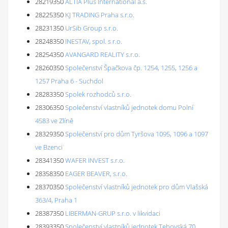
28219350
ALTIA Plus International a.s.
28225350
KJ TRADING Praha s.r.o.
28231350
UrSib Group s.r.o.
28248350
INESTAV, spol. s r.o.
28254350
AVANGARD REALITY s.r.o.
28260350
Společenství Špačkova čp. 1254, 1255, 1256 a
1257 Praha 6 - Suchdol
28283350
Spolek rozhodců s.r.o.
28306350
Společenství vlastníků jednotek domu Polní
4583 ve Zlíně
28329350
Společenství pro dům Tyršova 1095, 1096 a 1097
ve Bzenci
28341350
WAFER INVEST s.r.o.
28358350
EAGER BEAVER, s.r.o.
28370350
Společenství vlastníků jednotek pro dům Vlašská
363/4, Praha 1
28387350
LIBERMAN-GRUP s.r.o. v likvidaci
28393350
Společenství vlastníků jednotek Tehovská 70