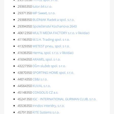
29365350
tutor.64 s.r.o.
29371350
MP Sweet, s.r.o.
29388350
BUDNIAK Radek a spol. s.r.o.
29394350
Společenství Kochanova 2643
40612350
MULTI MEDIA FACTORY s.r.o. v likvidaci
41196350
M.S.H. Trading spol. s r.o.
41329350
WETEST pneu, spol. s r.o.
41636350
Herma, spol. s r.o. v likvidaci
41694350
ARAMIS, spol. s r.o.
43227350
Dům služeb spol. s r.o.
43870350
SPORTING HOME spol. s r.o.
44014350
CB&I s.r.o.
44564350
KUVAL s.r.o.
45148350
CONSOLIS CZ a.s.
45241350
IGC - INTERNATIONAL GURMAN CLUB, s.r.o.
45536350
Inndos interiéry, s.r.o.
45791350
KITE Systems s.r.o.