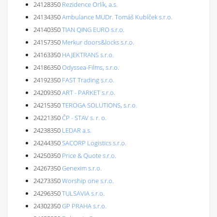
24128350
Rezidence Orlík, a.s.
24134350
Ambulance MUDr. Tomáš Kubíček s.r.o.
24140350
TIAN QING EURO s.r.o.
24157350
Merkur doors&locks s.r.o.
24163350
HAJEKTRANS s.r.o.
24186350
Odyssea-Films, s.r.o.
24192350
FAST Trading s.r.o.
24209350
ART - PARKET s.r.o.
24215350
TEROGA SOLUTIONS, s.r.o.
24221350
ČP - STAV s. r. o.
24238350
LEDAR a.s.
24244350
SACORP Logistics s.r.o.
24250350
Price & Quote s.r.o.
24267350
Genexim s.r.o.
24273350
Worship one s.r.o.
24296350
TULSAVIA s.r.o.
24302350
GP PRAHA s.r.o.