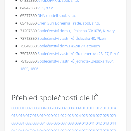
64832350
ANGLOFARM, spol. s r.o.
64942350
VHS, s.r.o.
65277350
DHN modell spol. s r.o.
65416350
Chen Sun Bohemia Trade, spol. s r.o.
71207350
Společenství domu J. Palacha 50/1076, K. Vary
73713350
Společenství vlastníků Úslavská 40, Plzeň
75049350
Společenství domu 452/II v Klatovech
75078350
Společenství vlastníků Guldenerova 25, 27, Plzeň
75136350
Společenství vlastníků jednotek Zlešická 1804,
1805, 1806
Přehled společností dle IČ
000
001
002
003
004
005
006
007
008
009
010
011
012
013
014
015
016
017
018
019
020
021
022
023
024
025
026
027
028
029
030
031
032
033
034
035
036
037
038
039
040
041
042
043
044
045
046
047
048
049
050
051
052
053
054
055
056
057
058
059