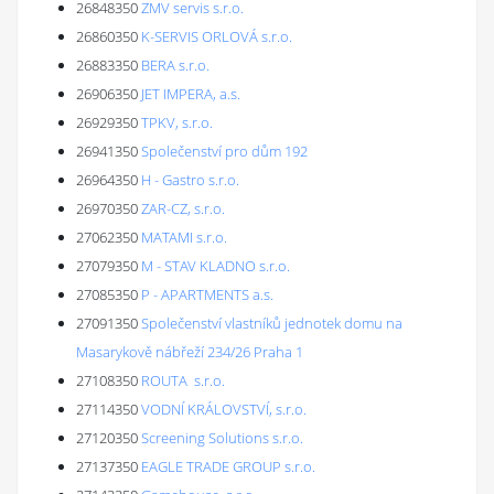
26848350
ZMV servis s.r.o.
26860350
K-SERVIS ORLOVÁ s.r.o.
26883350
BERA s.r.o.
26906350
JET IMPERA, a.s.
26929350
TPKV, s.r.o.
26941350
Společenství pro dům 192
26964350
H - Gastro s.r.o.
26970350
ZAR-CZ, s.r.o.
27062350
MATAMI s.r.o.
27079350
M - STAV KLADNO s.r.o.
27085350
P - APARTMENTS a.s.
27091350
Společenství vlastníků jednotek domu na
Masarykově nábřeží 234/26 Praha 1
27108350
ROUTA s.r.o.
27114350
VODNÍ KRÁLOVSTVÍ, s.r.o.
27120350
Screening Solutions s.r.o.
27137350
EAGLE TRADE GROUP s.r.o.