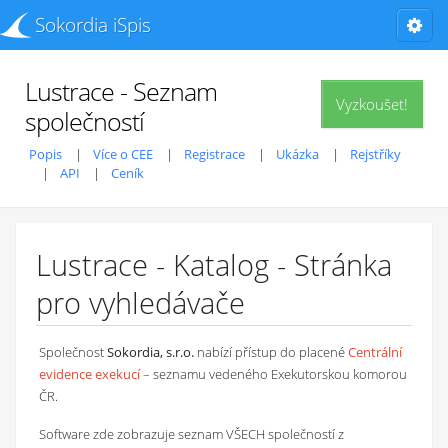
Sokordia iSpis
Lustrace - Seznam
Vyzkoušet!
společností
Popis
Více o CEE
Registrace
Ukázka
Rejstříky
API
Ceník
Lustrace - Katalog - Stránka
pro vyhledávače
Společnost
Sokordia, s.r.o.
nabízí přístup do placené
Centrální
evidence exekucí
– seznamu vedeného Exekutorskou komorou
ČR.
Software zde zobrazuje seznam VŠECH společností z