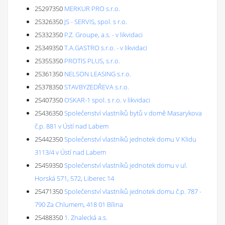
25297350
MERKUR PRO s.r.o.
25326350
JS - SERVIS, spol. s r.o.
25332350
P.Z. Groupe, a.s. - v likvidaci
25349350
T.A.GASTRO s.r.o. - v likvidaci
25355350
PROTIS PLUS, s.r.o.
25361350
NELSON LEASING s.r.o.
25378350
STAVBYZEDŘEVA s.r.o.
25407350
OSKAR-1 spol. s r.o. v likvidaci
25436350
Společenství vlastníků bytů v domě Masarykova
č.p. 881 v Ústí nad Labem
25442350
Společenství vlastníků jednotek domu V Klidu
3113/4 v Ústí nad Labem
25459350
Společenství vlastníků jednotek domu v ul.
Horská 571, 572, Liberec 14
25471350
Společenství vlastníků jednotek domu č.p. 787 -
790 Za Chlumem, 418 01 Bílina
25488350
1. Znalecká a.s.