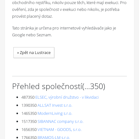
obchodního rejstříku, nikoliv pouze těch, které mají exekuci. Pro
ověření, zda je společnost v exekuci nebo nikoliv, je potřeba
provést placený dotaz.
Tato stránka je určena pro internetové vyhledávače jako je
Google nebo Seznam.
»
Zpět na Lustrace
Přehled společností
(...
350
)
487350
ELSEC, výrobní družstvo - v likvidaci
1390350
ALLSAT Invest s.r.o.
1465350
ModernLiving s.r.o.
1517350
SIBANNAC company s.r.o.
1656350
VIETNAM - GOODS, s.r.o.
1766350
BRAMOS-LM s.r.o.