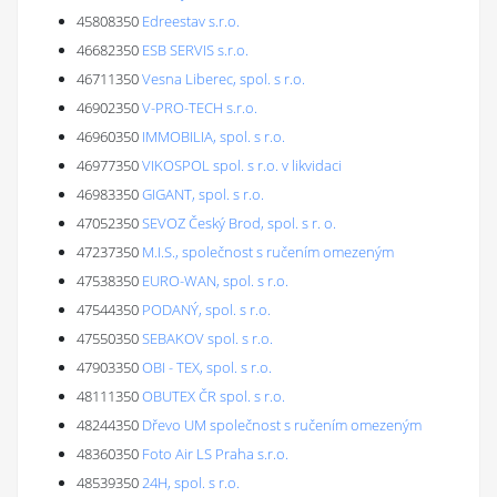
45808350
Edreestav s.r.o.
46682350
ESB SERVIS s.r.o.
46711350
Vesna Liberec, spol. s r.o.
46902350
V-PRO-TECH s.r.o.
46960350
IMMOBILIA, spol. s r.o.
46977350
VIKOSPOL spol. s r.o. v likvidaci
46983350
GIGANT, spol. s r.o.
47052350
SEVOZ Český Brod, spol. s r. o.
47237350
M.I.S., společnost s ručením omezeným
47538350
EURO-WAN, spol. s r.o.
47544350
PODANÝ, spol. s r.o.
47550350
SEBAKOV spol. s r.o.
47903350
OBI - TEX, spol. s r.o.
48111350
OBUTEX ČR spol. s r.o.
48244350
Dřevo UM společnost s ručením omezeným
48360350
Foto Air LS Praha s.r.o.
48539350
24H, spol. s r.o.