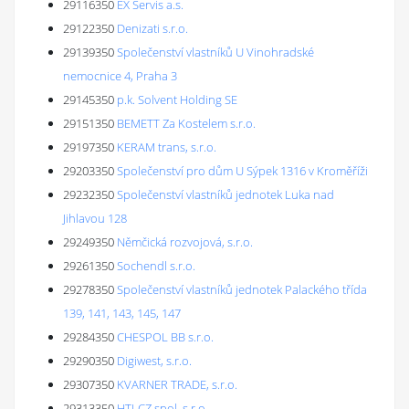
29116350
EX Servis a.s.
29122350
Denizati s.r.o.
29139350
Společenství vlastníků U Vinohradské
nemocnice 4, Praha 3
29145350
p.k. Solvent Holding SE
29151350
BEMETT Za Kostelem s.r.o.
29197350
KERAM trans, s.r.o.
29203350
Společenství pro dům U Sýpek 1316 v Kroměříži
29232350
Společenství vlastníků jednotek Luka nad
Jihlavou 128
29249350
Němčická rozvojová, s.r.o.
29261350
Sochendl s.r.o.
29278350
Společenství vlastníků jednotek Palackého třída
139, 141, 143, 145, 147
29284350
CHESPOL BB s.r.o.
29290350
Digiwest, s.r.o.
29307350
KVARNER TRADE, s.r.o.
29313350
HTI-CZ spol. s r.o.