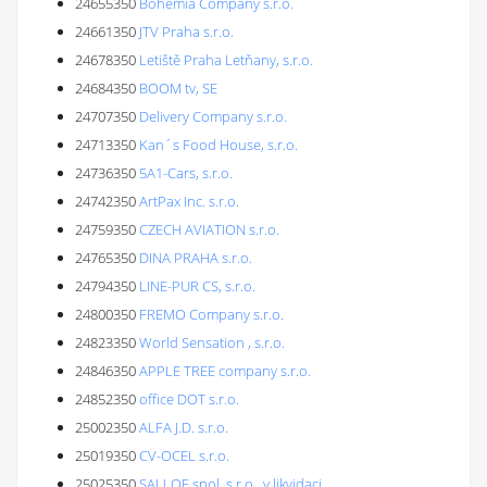
24655350
Bohemia Company s.r.o.
24661350
JTV Praha s.r.o.
24678350
Letiště Praha Letňany, s.r.o.
24684350
BOOM tv, SE
24707350
Delivery Company s.r.o.
24713350
Kan´s Food House, s.r.o.
24736350
5A1-Cars, s.r.o.
24742350
ArtPax Inc. s.r.o.
24759350
CZECH AVIATION s.r.o.
24765350
DINA PRAHA s.r.o.
24794350
LINE-PUR CS, s.r.o.
24800350
FREMO Company s.r.o.
24823350
World Sensation , s.r.o.
24846350
APPLE TREE company s.r.o.
24852350
office DOT s.r.o.
25002350
ALFA J.D. s.r.o.
25019350
CV-OCEL s.r.o.
25025350
SALLOE spol. s r.o., v likvidaci